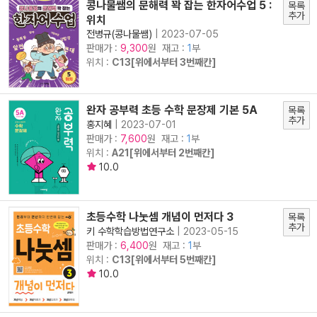
콩나물쌤의 문해력 꽉 잡는 한자어수업 5 :
목록
추가
위치
전병규(콩나물쌤)
|
2023-07-05
판매가 :
원 재고 :
1
부
9,300
위치 :
C13[위에서부터 3번째칸]
완자 공부력 초등 수학 문장제 기본 5A
목록
추가
홍지혜
|
2023-07-01
판매가 :
원 재고 :
1
부
7,600
위치 :
A21[위에서부터 2번째칸]
10.0
초등수학 나눗셈 개념이 먼저다 3
목록
추가
키 수학학습방법연구소
|
2023-05-15
판매가 :
원 재고 :
1
부
6,400
위치 :
C13[위에서부터 5번째칸]
10.0