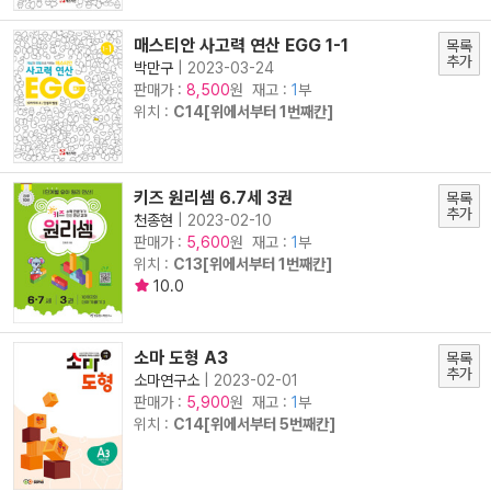
매스티안 사고력 연산 EGG 1-1
목록
추가
박만구
|
2023-03-24
판매가 :
원 재고 :
1
부
8,500
위치 :
C14[위에서부터 1번째칸]
키즈 원리셈 6.7세 3권
목록
추가
천종현
|
2023-02-10
판매가 :
원 재고 :
1
부
5,600
위치 :
C13[위에서부터 1번째칸]
10.0
소마 도형 A3
목록
추가
소마연구소
|
2023-02-01
판매가 :
원 재고 :
1
부
5,900
위치 :
C14[위에서부터 5번째칸]