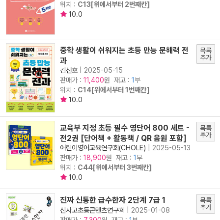
위치 :
C13[위에서부터 2번째칸]
10.0
중학 생활이 쉬워지는 초등 만능 문해력 전
목록
추가
과
김선호
|
2025-05-15
판매가 :
원 재고 :
1
부
11,400
위치 :
C14[위에서부터 1번째칸]
10.0
교육부 지정 초등 필수 영단어 800 세트 -
목록
추가
전2권 [단어책 + 활동책 / QR 음원 포함]
어린이영어교육연구회(CHOLE)
|
2025-05-13
판매가 :
원 재고 :
1
부
18,900
위치 :
C44[위에서부터 3번째칸]
10.0
진짜 신통한 급수한자 2단계 7급 1
목록
추가
신사고초등콘텐츠연구회
|
2025-01-08
판매가 :
원 재고 :
1
부