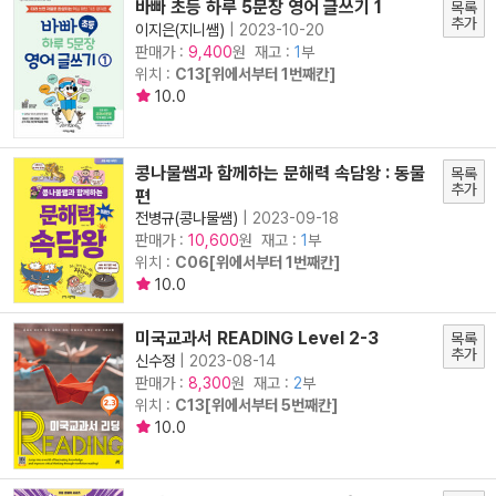
바빠 초등 하루 5문장 영어 글쓰기 1
목록
추가
이지은(지니쌤)
|
2023-10-20
판매가 :
원 재고 :
1
부
9,400
위치 :
C13[위에서부터 1번째칸]
10.0
콩나물쌤과 함께하는 문해력 속담왕 : 동물
목록
추가
편
전병규(콩나물쌤)
|
2023-09-18
판매가 :
원 재고 :
1
부
10,600
위치 :
C06[위에서부터 1번째칸]
10.0
미국교과서 READING Level 2-3
목록
추가
신수정
|
2023-08-14
판매가 :
원 재고 :
2
부
8,300
위치 :
C13[위에서부터 5번째칸]
10.0