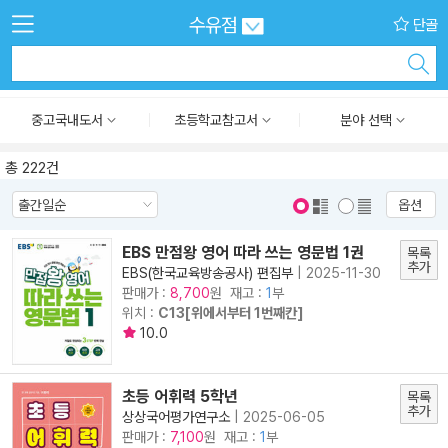
수유점
단골
중고국내도서
초등학교참고서
분야 선택
총 222건
옵션
표지 보기
표지 안보기
EBS 만점왕 영어 따라 쓰는 영문법 1권
목록
추가
EBS(한국교육방송공사) 편집부
|
2025-11-30
판매가 :
원 재고 :
1
부
8,700
위치 :
C13[위에서부터 1번째칸]
10.0
초등 어휘력 5학년
목록
추가
상상국어평가연구소
|
2025-06-05
판매가 :
원 재고 :
1
부
7,100