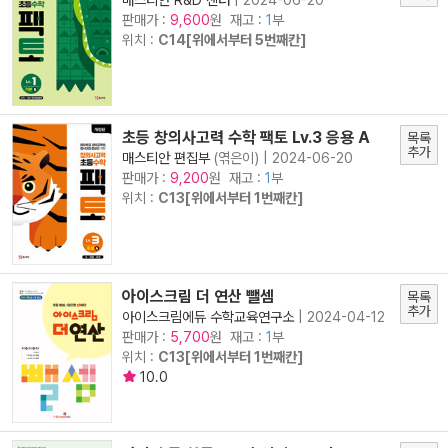
판매가 :
원 재고 :
1
부
9,600
위치 :
C14[위에서부터 5번째칸]
초등 창의사고력 수학 팩토 Lv.3 응용 A
목록
추가
매스티안 편집부
(엮은이) |
2024-06-20
판매가 :
원 재고 :
1
부
9,200
위치 :
C13[위에서부터 1번째칸]
아이스크림 더 연산 뺄셈
목록
추가
아이스크림에듀 수학교육연구소
|
2024-04-12
판매가 :
원 재고 :
1
부
5,700
위치 :
C13[위에서부터 1번째칸]
10.0