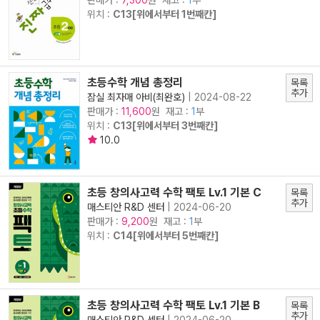
7,300
위치 :
C13[위에서부터 1번째칸]
초등수학 개념 총정리
목록
추가
잠실 최자매 아비(최완호)
|
2024-08-22
판매가 :
원 재고 :
1
부
11,600
위치 :
C13[위에서부터 3번째칸]
10.0
초등 창의사고력 수학 팩토 Lv.1 기본 C
목록
추가
매스티안 R&D 센터
|
2024-06-20
판매가 :
원 재고 :
1
부
9,200
위치 :
C14[위에서부터 5번째칸]
초등 창의사고력 수학 팩토 Lv.1 기본 B
목록
추가
매스티안 R&D 센터
|
2024-06-20