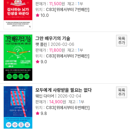
판매가 :
원 재고 :
1
부
11,500
위치 :
C83[위에서부터 7번째칸]
10.0
그만 배우기의 기술
목록
추가
팻 플린
|
2026-02-06
판매가 :
원 재고 :
1
부
11,800
위치 :
C83[위에서부터 7번째칸]
9.0
모두에게 사랑받을 필요는 없다
목록
추가
웨인 다이어
|
2026-02-04
판매가 :
원 재고 :
1
부
14,900
위치 :
C83[위에서부터 6번째칸]
9.8