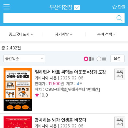
부산덕천점
단골
중고국내도서
자기계발
분야 선택
총 2,432건
옵션
표지 보기
표지 안보기
일하면서 바로 써먹는 아웃풋×성과 도감
목록
추가
가바사와 시온
|
2026-02-06
판매가 :
원 재고 :
4
부
11,500
위치 :
C98-테이블[위에서부터 1번째칸]
10.0
감사하는 뇌가 인생을 바꾼다
목록
추가
가바사와 시온
|
2026-02-06