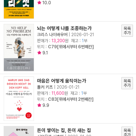
10.0
뇌는 어떻게 나를 조종하는가
목록
추가
크리스 나이바우어
|
2026-01-21
판매가 :
원 재고 :
1
부
13,200
위치 :
C79[위에서부터 6번째칸]
9.1
마음은 어떻게 움직이는가
목록
추가
폴커 키츠
|
2026-01-21
판매가 :
원 재고 :
1
부
11,600
위치 :
C83[위에서부터 2번째칸]
9.9
돈이 쌓이는 집, 돈이 새는 집
목록
추가