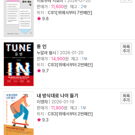
시모무라 시호미
|
2026-01-20
판매가 :
원 재고 :
2
부
11,600
위치 :
C81[위에서부터 7번째칸]
9.8
튠 인
목록
추가
누알라 월시
|
2026-01-20
판매가 :
원 재고 :
1
부
14,900
위치 :
C83[위에서부터 2번째칸]
9.7
내 방식대로 나이 들기
목록
추가
이영자
|
2026-01-19
판매가 :
원 재고 :
1
부
11,900
위치 :
C83[위에서부터 2번째칸]
9.3