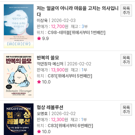
저는 얼굴이 아니라 마음을 고치는 의사입니
목록
추가
다
이상욱
|
2026-02-03
판매가 :
원 재고 :
3
부
12,700
위치 :
C98-테이블[위에서부터 1번째칸]
9.9
반복의 쓸모
목록
추가
억만장자 메신저
|
2026-02-02
판매가 :
원 재고 :
1
부
13,900
위치 :
C81[위에서부터 5번째칸]
10.0
협상 레볼루션
목록
추가
오명호
|
2026-02-02
판매가 :
원 재고 :
1
부
12,300
위치 :
C83[위에서부터 6번째칸]
10.0