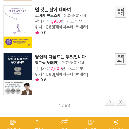
덜 갖는 삶에 대하여
목록
추가
코이케 류노스케
|
2026-01-14
판매가 :
원 재고 :
1
부
11,900
위치 :
C83[위에서부터 1번째칸]
9.9
당신의 디폴트는 무엇입니까
목록
추가
책그림(노태민)
|
2026-01-14
판매가 :
원 재고 :
1
부
12,500
위치 :
C83[위에서부터 1번째칸]
9.8
1 / 98
방금 판 책
분야별
굿즈
쇼핑목록
매장 안내