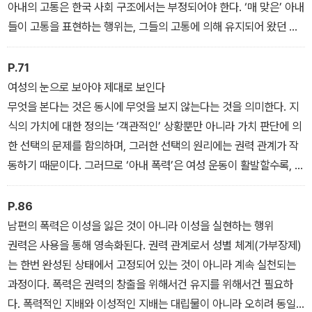
아내의 고통은 한국 사회 구조에서는 부정되어야 한다. ‘매 맞은’ 아내
들이 고통을 표현하는 행위는, 그들의 고통에 의해 유지되어 왔던 가
부장제 가족 제도의 효율적 작동을 위협한다. 그들이 이야기하기 시
작하면 안식처 가족의 신화, 보호자 남성의 신화가 무너지는 것이다.
P.71
(2장)
여성의 눈으로 보아야 제대로 보인다
무엇을 본다는 것은 동시에 무엇을 보지 않는다는 것을 의미한다. 지
식의 가치에 대한 정의는 ‘객관적인’ 상황뿐만 아니라 가치 판단에 의
한 선택의 문제를 함의하며, 그러한 선택의 원리에는 권력 관계가 작
동하기 때문이다. 그러므로 ‘아내 폭력’은 여성 운동이 활발할수록, 사
회적 대책이 마련될수록 증가하는 속성이 있다. 일반적인 사회 현상
과는 달리 해결 노력이 활발할수록 문제가 더 심각하게 ‘드러난다’는
P.86
것이다. 이것은 이제까지 ‘아내 폭력’이 없었던 문제가 아니라 다만 보
남편의 폭력은 이성을 잃은 것이 아니라 이성을 실현하는 행위
고되지 않은 문제이기 때문이다. 여성 운동의 활성화는 피해 여성들
권력은 사용을 통해 영속화된다. 권력 관계로서 성별 체계(가부장제)
에게 자신의 피해 사실을 드러낼 수 있는 시각과 용기를 준다. 이처럼
는 한번 완성된 상태에서 고정되어 있는 것이 아니라 계속 실천되는
‘아내 폭력’은 특정한 관점에 의해서만 우리에게 ‘사실’로 인지된다.
과정이다. 폭력은 권력의 창출을 위해서건 유지를 위해서건 필요하
(2장)
다. 폭력적인 지배와 이성적인 지배는 대립물이 아니라 오히려 동일