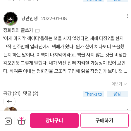
의 대상이 되는 것은, 그녀가 ‘맞을 짓‘을 했거나 늦은 밤거리를 혼자
킨다. 9. 독서는 읽기라기보다 생각하는 노동이다. - [정희진처럼 읽
는 여자’라고 피해 여성을 비난한다. -p.179실제로 아내들은 일부로
든요. 지난밤 그는 결국 저를 죽였습니다.죽을 때까지 때려서요.만약
n pain)에 있기 때문이다. 배고픔, 욕망, 특정 대상에 대한 공포와 같
걸어다녀서가 아니다. 그것은 남성 중심 사회가 강요하고, 희망하는
기] P24​ 독서는 저항, 불복종의 시작이다. 이 책에는 내가 그간 겪은
‘맞을 짓’을 하기도 한다. ‘’맞을 짓‘을 해서 빨리 맞음으로써 고통을
에 그를 떠날 만큼 용기와 힘을 냈다면,저는 아마 오늘 꽃을 받지는 않
은 고통은 ‘무엇 무엇에 대한 고통’으로서 고통의 대상이 몸 밖에 있
해석 체계의 산물일 뿐이다. (p.61)사례의 폭력 남편들은 자신의 남
‘책, 글쓰기, 공부와 여성/아줌마‘와 관련해 차별, 편견, 무시, 경멸, 혐
낭만인생
2022-01-08
메뉴
통제하려는 여성들의 전략을 레노어 워커는 폭력 과정의 주기 이론(t
았을 거예요.*****들어가는 말 읽는데 이미 코가 찡하다.읽고있는
다. 즉, 고통의 원인이 되는 고통의 대상을 제거함으로써 고통으로부
자다움을 위해 사회적으로 성공하거나 돈을 벌 필요를 느끼지 않는
오당한 일화는 쓰지 않았다. 남들이 봐도, 지금 내가 생각해도 재미있
he cycle theory of violence)으로 분석하였다. 이는 제3자가 피
하루종일 한숨 쉬고 있다.
정희진의 글쓰기
터 벗어날 수 있다. 하지만 폭력으로 인한 공포는 대상이 없다. 제거할
다. 본 연구의 50사례 49명의 남편 중 약 40퍼센트인 19사례가 무
는 일화가 무궁하다. 20여 년 동안 거의 매일 하루에 한 건 이상 겪었
해 여성의 행동을 이해하는 데 도움을 주었는데 워커에 의하면 ’아내
'이게 마지막 책이다'올해는 책을 사지 않겠다던 새해 다짐?을 한지
수 없는 몸 자체로부터 기인하는 고통인 것이다.몸이 고통의 기억 속
직이었다. 직업이 있다 해도 부인과 함께 자영업을 하는 경우는 대부
다. 너무 많아서, 너무 어이가 없어서, 누가 믿을까 싶어서 쓰지 않았
폭력‘은 긴장 형성단계(the tension building stage),폭력 발생단
고작 일주만에 알라딘에서 택배가 왔다. 뭔가 싶어 쳐다보니 뜨끔했
에 붙잡혀 있기 때문에 탈출하더라도 공포는 지속된다. 두려움에는
분 아내 혼자 일했다. 이 문제로 아내가 불만스러워하거나 항의하면
다. 새삼스런 이야기지만 가장 강력한 지배는 사람들에게 여행과 독
계(the acute battering incident), 화해 단계(kindness and co
는지 하는 말이다. 이책이 마지막이라고. 책을 사지 않는 것을 비장한
시간의 제약이 없다.”225, 같은 책쓰다 보니 바늘땀이 완벽한 제목이
남편은 폭력으로 대응한다. 이는 현대 가부장적 자본주의 사회를 유
서를 금지하거나 접근하기 어렵게 하는 것이다. 인간은 누구나 독서
ntrite loving behavior)를 순환한다는 것이다. 그래서 아내들은 첫
각오인듯 그렇게 말했다. 내가 봐선 전혀 지켜질 가능성이 없어 보인
네요. objectless pain에서 body in pain으로, 수술이 끝나고 병은
지하는 근본 원리인 성별 ‘분업‘ 논리가 실제로는 분업이 아니라 협박
이전의 상태로는 돌아갈 수 없기 때문이다. 인간관계에서 ‘갑‘은 원하
단계의 신호가 오면 스스로 ‘맞을 짓’을 한다. 실질적인 상해를 당하는
다. 하여튼 아내는 정희진을 모조리 구입해 읽을 작정인가 보다. 첫 시
치료가 되어도 스티치는 계속 남으니까요. 그래서 그렇게 소름끼치면
과 강제 속에서 여성의 이중 노동에 의해 유지된다는 것을 보여준다.
는 것이 없는 사람 잃을 것이 없는 사람, 덜 사랑하는 사람일지 모르지
단계는 두 번째지만 폭력에 대한 긴장과 공포는 첫 번째 단계에서 가
작은 <아주 친밀한 폭력>이었던 같다. 여성에 대한 폭력의 비중은 타
서도 섬세하게 수술자국을 구현했을까요. 그걸 그리려고 거울도 자세
(실제로 여성은 세계 공식 노동력의 3분의 1, 비공식 노동력의 5분의
만 권력이 두려워하는 인간은 분명하다. 세상이 넓다는 것, 다른 세계
더보기
장 견디기 어렵기 때문에 일부러 ‘맞을 짓’을 유발하여 세 번째 단계를
인이아닌 지인이며, 심지어 가족에서서 좀더 직설적으로 남편에게서
히 봤을까요. 다른 이미지에서 참고도, 연습도, 많이 했겠죠. 그렇게
4를 담당하면서, 전 세계 수입의 10퍼센트만을 받으며 세계 재산의 1
가 있다는 것, 이동할 수 있다는 것을 알게 된 사람이다. - [정희진처
기다린다는 것이다. - p.183남편은 폭력으로 문제를 해결하려고 하
공감 (
21
)
댓글 (2)
일어난다는 것이다. 맞는 말이다. 여기에 하고 싶은 말은 많지만 일단
많이 보고 그리다(매달리다) 보면 처음의 강렬한 감정을 스스로 좀 다
뒤로가
퍼센트만을 소유한다.) (p.158)남편과 아내의 폭력 행사는 그들이 각
럼 읽기] P25​​ 정찬의 [새의 시선]의 인용 부분 때문에 [정희진처럼
는데 아내는 끊임없이 대화를 시도한다, 정신의학자 에릭 번 (Eric B
기
여기까지. 지나보면 존재의 해석은 철저히 이기적이라는 사실만 남는
스릴 수 있게 되는 걸까요. 저는 그런 단계에 가지 못했지만 그 집요함
자 다르게 처해 있는 가족 내외의 권력 관계를 기반으로 한다. 따라서
읽기]를 펴게 된 저녁, '누구나 독서 이전의 상태로는 돌아갈 수 없'다
erne)은 그의 교류 분석 이론에서 이와 같은 의사소통 방식을 부모/
다. 그것이 남자이든 여자이든. 요즘은 설거지론이 잠잠했는지 유튜
만은 진정으로 이해해요. 데이비드 스몰은 종결을 맺더군요. 거창하
건수하
2021-11-26
메뉴
남편과 아내의 폭력은 서로 다른 이유와 의미를 지닌다. 남편은 ‘내가
는 문장이 무겁게 남았다. 나한테 책 읽기는 무엇일까. 책을 생각하면
어른/아이의 방식으로 명한다. 같은 수준(아이 대 아이. 어른 대 어른)
보관함담기
선물하기
브에 안 올라 온다.
장바구니
구매하기
게 들리지만 제게는 영웅서사예요. 악몽을 자세히 그려내며 “나는 그
하라는 대로 하라‘고 아내에게 폭력을 행사하지만 아내는 ‘이제 나는
학교에 들어가서야 내 이름을 알게 되고 한글을 뗀 내가 교과서 외에
<가부장제와 자본주의> 5장 : 여성에 대한 폭력과 계속되는 자본의
에서 대화가 이루어져야 갈등이 없다는 것이다. 이미 상대방과의 관
길을 따르지 않았다”고 힘주어 얘기했던 마지막 부분이 그래서 크게