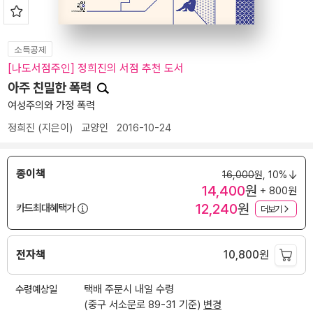
소득공제
[나도서점주인] 정희진의 서점 추천 도서
아주 친밀한 폭력
여성주의와 가정 폭력
정희진
(지은이)
교양인
2016-10-24
종이책
16,000
원,
10%
14,400
원
+ 800원
12,240
원
카드최대혜택가
더보기
전자책
10,800
원
수령예상일
택배 주문시 내일 수령
(중구 서소문로 89-31 기준)
변경