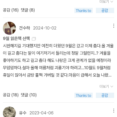
생각한다면, 남자들이여, 부디, 결혼하지 마시라. 가족을 유지한다는
더보기
할 필독서라 생각된다. 이 책을 만약 폭력남편이 읽게 된다면 교묘하
었다. 왜 재밌게 읽은 거지? 왜 시간이 훌쩍 갔지? 집에는 <두 친구>
명목으로 한 사람 이상의 삶을 지옥으로 이끌지 말고, 사회를 쓰레기
게 자신의 행동을 합리화시키는 도구로 상용될 수도 있겠고, 폭행당
공감 (
16
)
댓글 (8)
라는 판본으로 있다. 어렸을 때 처음 읽고 충격을 받았다. 충격은 지금
통으로도 만들지 말길 바란다. 이 같은 연구 결과로 볼 때 여성의 사회
한 아내들이 읽게된다면 자신이 처한 상황을 개선해나가기 위해 용기
에나 할 수 있는 표현이고, 그 때 느낌으로는 머리도 가슴도 꽈광하는
적 정체성과 역할을 가족 구성원으로만 한정하여, 여성을 사적인 존
를 얻을 수 있는 자료가 될 수도 있겠지만. ‘나만 맞고 사는게 아니구
데 이게 뭐지 싶었다. 21세기에 원제 그대로 재출간되어서 이 목록에
건수하
2024-10-02
메뉴
재로 규정하는 현재의 가족 제도에서는 '아내 폭력'이 근절되기 힘들
나’ 하며 자신의 상황을 스스로 포기하는데 도움을 주는 자료로 악용
껴넣는다. 2호선에서 머리를 처박고 읽다 도착할 때쯤 책을 덮었다.
것으로 보인다. '아내 폭력' 문제를 둘러싸고 여성의 권리가 가족의 유
9월 읽은책 산책
될 수도 있겠다. 즉 그 만큼 이 책은 현재 한국의 가정내에서 벌어지는
내려서 돌아오던 길거리, 내게 말 걸던 사람, 역 앞 건널목에 늘어선
지와 갈등하는 상황 자체가 현재의 가족이 여성에게 억압적임을 보여
시원해지길 기대했지만 여전히 더웠던 9월은 갔고 이제 춥다.올 겨울
‘아내 폭력’의 현 주소를 그대로 보여주고 있다. 저자는 끝 부분에서
리믹스테이프 수레들, 모락모락 연기 피우던 노점상들, 눈 앞의 이 모
준다. '아내 폭력'의 발생, 수용, 해석, 대응은 가족 제도를 중심으로 성
이 길고 춥다는 말이 여기저기서 들리는데 정말 그럴런지..? 겨울을
말하듯 이 논문으로 어떤 해결책을 제시하는 것이 아닌, 극히 개인적
든 정경과 분리된 머릿속, 미국 농장이라는 곳, 레니와 조지, 책 읽기
별화되어 있다. 여성의 아내 역할 수행 여부가 남편에 의해 폭력의 이
좋아하기도 하고 길고 춥다 해도 나랑은 크게 관계가 없을 예정이라
이고 사적인 가정 내 ‘아내폭력’의 상황을 문제화시키고 공론화시켜
에 대한 내 원형적 기억이 되었다. 읽고 싶게 하고, 쓰고 싶게(까지)
유가 된다는 사실은 여성의 가족 내 성 역할이 여성 자신을 위한 것이
무덤덤하다.설마 올해 여름처럼 괴롭기야 하려고...10월도 9월처럼
서 그것이 극히 지엽적인 문제가 아니라 여성의 인권문제로, 하나의
하는 올리비아 랭 20대를 지배한 시집 재출간. 지금은 그렇게 읽을
아니라는 것을 반증한다. 따라서 '아내 폭력' 해결 방식에서 가족 구조
휴일이 많아서 금방 훌쩍 가버릴 것 같다.마음이 급해서 오늘 나왔고
사회문제로 인식시키고자 하였다.한가지 아쉬운 점이라면 2001년에
수 없다는 것조차 21세기의 상황. 이미지들의 정체. 당도한 언어. 내
의 성 차별성을 문제화하지 않는 가족 가치에 대한 강조는 오히려 문
내일 쉬고 모레도 나올 예정이다. 벌써 올해가 91일 남았다니... 24년
출간된 논문의 개정판이라고 했는데, 실제 인터뷰한 남성,여성의 내
게서 먼 이야기조차 실은 가까웠다는 것을 절감하게 한 책. 내 한 챕터
더보기
제의 원인을 강화하는 것으로 '아내 폭력'의 사회적 대책이 되기 어렵
남은 시간 동안의 계획을 다시 한 번 세워봐야겠다.9월에 읽은 책은
용을 추가로 더 많이 기재 했었으면 현실감을 더 극대화 시킬 수 있었
의 시작. 내년에도 이 책 읽을 나를 상상하며. 내후년도, 그 다음 해도.
공감 (
18
)
댓글 (10)
다. (p.248)'아내 폭력'이 가족 유지의 문제가 아니라 여성 개인의 인
6권. 버지니아 울프 평전은 좋았고, 그 뒤에 버지니아 울프를 읽어보
을 것 같다는 생각이다.‘아내폭력’은 강간, 성적 학대, 의처증, 남편의
서경식을 읽으면 언제나 같은 화두로 되돌아온다. 행언일치의 과업.
권 차원에서 접근되어야 하는 이유는, 가족을 기반으로 하는 성별 제
려 했지만 아직 읽지 못했다.<남근선망과 내안의 나쁜 감정들>은 출
경제적 통제 혹은 무능력, 집요한 협박, 알코올 남용, 시집 갈등, 유기
나는 얼마나 어리석은지, 비겁한지, ‘아름다움’과 나는 얼마나 먼지.
도(gender system)가 여성이 보편적인 인간으로서 권리를 갖는 것
퇴근하며 들었는데 좋았고.. 라캉에 대해서 알고 싶어졌다. 라캉의 사
적 성격의 외도, 잠을 재우지 않음 따위의 언어적, 심리적, 육체적, 경
유수
2023-04-06
메뉴