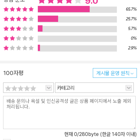
9.0
65.7%
25.7%
5.7%
0%
2.9%
100자평
게시물 운영 원칙
카테고리
현재
0
/280byte (한글 140자 이내)