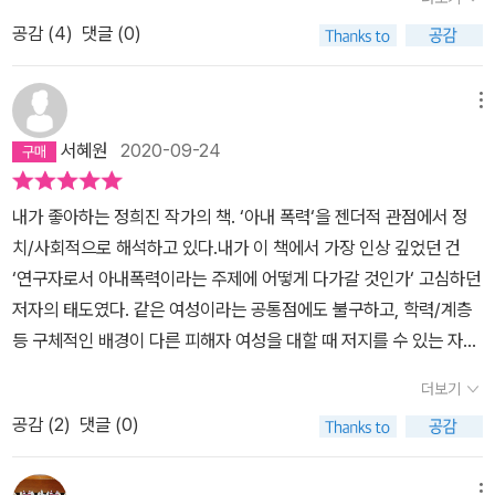
남편과 아내사이에 일어나는 일은, 가족이라는 그 사적 영역 내에서
발표된 내용으로 [저는 오늘 꽃을 받았어요]이 개정판이다.‘저는 오늘
정’이란 뭔가? 구타(폭력)만 없으면 행복한가? 꼭 제도권의 결혼 제
이 찢어 죽일 년 좆 같은 년 개 같은 년. .....‘ 이주 상습적으로 (폭언
일어난 것이고, 그러므로 그들이 해결해야 할 일인 것이다. 경찰은 신
공감 (
4
)
댓글 (0)
꽃을 받았어요’ 참 낭만적인 표현으로 들린다. 남편으로부터 꽃을 선
도에 편입되어야 행복할까? 부부는 어떤 관계여야 하는가? … 그럼에
을) 하지요. 신혼 때부터. 친구들은 그쪽 지방이 원래 거세다, 그러니
고하는 아내에게 '알아서 잘 해결하라'고 말을 한다. 아니면 '더 맞고
물 받고 그 날 또 두들겨 얻어 맞고,,,,, 그 제목엔 그런 슬픈 사연이 있
도 나는 결혼을 함으로써 한 ‘가정’에서 또 다른 ‘가정’으로 도망을 온
이해하라고 그랬어요. 하지만 내가 같이 욕하면 금세 주먹질이죠.(26
피 터져서 오든지' 라고 말한다. 그래야만 그것을 폭력으로 인정해줄
었다. 남쪽 따뜻한 바닷가 마을에서 어린시절을 보냈던 나는 그 시골
셈이다(내게는 결혼이 부모님이 계신 집에서의 탈출이기도 했다).
메뉴
세, 고졸, 생산직여성) 43p
수 있다는 것이다. 남편은 아내의 버릇을 고치기 위해서, 아내라는 역
마을에서도 때때로 우세(?)스럽게 소란스런 일들이 있었다. 그 중 하
책을 읽으며 ‘세상에, 저런 경우도 있단 말이야?’라고 놀라는 사람들
서혜원
2020-09-24
할을 잘 수행하게 하기 위해서는 어쩔 수 없이 아내를 때려야 하므로,
나는 부부싸움이었다. 바람 피우는 남편에게 아내가 욕설과 험한 말
이 많아야 좋은 건지 잘 모르겠다. 책 내용에 놀라는 사람이라면 ‘평화
그래서 가정을 아름답게 만들려고 하고, 아내는 그런 남편의 말을 잘
을 해대며 대들고, 그런 아내를 바람 피웠던 남편은 속칭 ‘개 패듯이
로운’ 가정을 경험했을 것이고(적어도 ‘아내 폭력’은 경험하지 않았을
내가 좋아하는 정희진 작가의 책. ‘아내 폭력‘을 젠더적 관점에서 정
듣지 않기 때문에 자꾸 맞는다는 것이다. 그러므로 남편이 아내를 '때
두들겨 팬다’. 마을 사람 그 누구도 말리지 않았다. 나를 포함한 어린
것이고), 그렇다면 가정에 대해서, 가족 제도에 대해서, 폭력에 대해
치/사회적으로 해석하고 있다.내가 이 책에서 가장 인상 깊었던 건
려서' 가정이 파괴된다면, 그건 원인제공을 한 '아내' 탓이라는 것.이
아이들은 그 아주머니가 곧 죽을 것 같았지만 동네 어른들 그 누구도
서, 여성에 대해서, 가정 내 권력에 대해서 심각하게 생각해 본 적이
‘연구자로서 아내폭력이라는 주제에 어떻게 다가갈 것인가‘ 고심하던
책을 읽는 건 그래서 힘들다. 그렇게나 많은 여자들이 '아내'라는 역할
말리지 않았다. ‘남의 가정사에 함부로 끼어드는 일 아니다’ 라면
거의 없을 것이다. 책을 통해 저자의 분석을 따라 가다 보니 한껏 차분
저자의 태도였다. 같은 여성이라는 공통점에도 불구하고, 학력/계층
을 수행하면서 폭력에 노출되는데, 그런데 그 많은 아내들이 '내가 참
서..... 그러면 어린 우리들은 ‘저 부부는 곧 이혼하겠지’ 생각한다. 그
하게 내 기억을 더듬을 수 있었지만 어떤 면에서는 참기가 어려웠다.
등 구체적인 배경이 다른 피해자 여성을 대할 때 저지를 수 있는 자발
으면..' 이라고 생각을 하는 거다. 오히려 아내를 때린 남자들은 자신
러나 다음 날 아침 그 집 대문을 나서는 아저씨를 향해 어제 그렇게 두
내 경험을 다시 떠올릴 수밖에 없었고, 나는 분노와 좌절, 무기력, 슬
적/비자발적 타자화는 피해자에게 2차 가해가 될 수도 있다. 저자는
들이 폭력을 썼다고 생각하질 않는다. 자신들이 그러는 건 가정을 유
들겨 맞던 아주머니는 잘 다녀오라며 인사하는 모습을 본다. 키우던
픔, 외로움, 곤란함 따위를 느껴야 했다. 지금 내 생활도 돌이켜본다.
더보기
이와 관련해 실제 많은 곤란한 상황을 겪으며 고뇌한다. 이런 모습에
지하기 위한 방법이었으므로. 그것이 폭력일 리 없다는 것. 이 과정에
개와 아침 산책을 하고 돌아오면서 보았던 그 광경은 전날과는 전혀
나는 행복한가, 나는 과연 가부장제 가족 제도와 얼마만큼 가깝거나
공감 (
2
)
댓글 (0)
서 나와는 성별만 같을 뿐 어떤 공통점도 가지지 않은 여성 피해자의
서 어떤 아내들은 아무에게도 말하지 못해서 도움을 못받거나 혹은
다른 모습이었다. 어른들에게 물어보면 “부부싸움은 칼로 물 베기여
먼 것인가, 내가 ‘여자라서’ 감당해야만 하는 일은 무엇인가, 그게 당
문제를 어떻게 바라 보아야 하나 고민했던 나의 모습이 떠올라 공감
여기저기 도와달라 손을 내미는데도 아무도 도와주지 않는다. 친정이
~” 라고 말했다. 그렇다. 이 책은 그런 내용을 다룬 책이다. 가정폭력
연한가, 당연하지 않다면 나는 어떻게 해야 할까…. ‘아내 폭력’은 비
메뉴