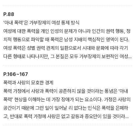
한 것이라고 볼 수 있다. 근대 사회의 특징인 집단 학살(genocide)
과 여성 살해(gynocide)는 남성 중심의 이성주의, 합리주의의 또 다
P.88
른 결과였다. 다시 말해 폭력은 권력이 위기에 처했을 때 어쩔 수 없이
‘아내 폭력’은 가부장제의 여성 통제 방식
발생하는 것이 아니라 그 자체로 목적 의식적인 인간 활동이자 계획
여성에 대한 폭력을 개인 인성의 문제가 아니라 인간의 권력 행동, 정
된 실천이라고 할 수 있다. 이성을 잃었을 때 폭력이 발생한다기보다
치적 행동으로 파악할 때 폭력은 남성 지배의 핵심적인 영역이 된다.
는 폭력에 의해 이성이 실현되는 것이다. (3장)
여성 폭력은 성별 권력 관계의 일환으로서 시대와 문화에 따라 각기
다른 형태로 나타나지만, 그 본질은 모두 가부장제의 보편적인 여성
통제라는 점에서 같다. 그러므로 ‘아내 폭력’은 가정 폭력의 한 종류라
기보다는 강간·성매매·포르노·음란 전화·성기 노출·성희롱·근친 강간·
P.166~167
마녀 사냥·신부 화장(bride burning)·아내 순사(殉死)·음핵 절개·전
폭력과 사랑의 모호한 경계
족 같은 여성에 대한 폭력의 한 형태이다. (3장)
폭력 가정에서 사랑과 폭력이 공존하지 않을 것이라는 통념은 ‘아내
폭력’ 현상을 이해하는 데 가장 장애가 되는 요소이다. 가정은 사랑의
공간이기 때문에 그런 일이 일어날 리 없다는 인식은 폭력을 은폐하
고, 반대로 폭력 가정에 사랑은 없고 갈등과 증오만이 있을 것이라는
생각은 그곳에 머물고 있는 피해 여성을 이해하기 어렵게 한다. 가부
장제 사회에서 이성 간의 사랑과 폭력은 단절적, 배타적인 개념이라