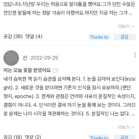
어느 정도 동의하게 되었다. 인간 생활의 어두운 문제(惡)를 ‘들추어
지 다 본다 해도 어떤 리뷰를 써야할 지, 쓸 수 있을지 모르겠다. 요
태도 조사에 따르면, 아내가 남편의 말을 듣지 않아 구타당하는 것은
었답니다.지난밤 우리는 처음으로 말다툼을 했어요.그가 던진 수많은
님의 책에서 이런 구절이 있었어요. “폭력은 개인을 전혀 다른 사람
내어‘ 연구하고 개선하려는 노력 자체가 악은 아닐까, 악을 파급하는
즘 드라마 <나의 해리에게>에 빠져 있다. 런데이는 하다가 골반이 한
‘허용한다’가 16.2%(허용할 수 없다‘는 75.5%)이나 아내가 외도했
잔인한 말들에 저는 정말 가슴이 아팠어요.하지만 지금 저는 그가 미
으로 만들 수 있는 권력이다. 폭력당한 사람은 그 이전 상태로 돌아갈
것은 아닐까, 악이 되기 쉬운 것은 아닐까? 폭력 문제를 연구한다는
쪽만 아파서 (아마 자세가 안 좋은게 아닐까..?) 쉬는 중이고, pt를 끊
을 경우에는 53%가 구타를 허용해야 한다고 생각한다.- p.123,4어
안해하는 것도,그리고 그가 한 말이 진심이 아니었다는 것도 알아요.
수 없다. 고통(trauma)의 생존자들은 자기 자신뿐만 아니라 주변 환
것은 불가피하게 연구자인 나도 폭력에 연루되고 접촉함으로써 부정
더보기
어보려고 한다.
떤 의미에서 남녀간의 사랑은 폭력을 통해 더욱 극적이게 되는데. 이
왜냐하면 그가 오늘 제게 꽃을 보냈거든요.​저는 오늘 꽃을 받았어요.
경에 대한 통제력을 상실하고 자신의 의지로 할 수 있는 영역이 제한
의(injustice)한 상황에 노출된다는 것을 의미한다.증언자들의 고통
공감 (
38
)
댓글 (4)
것은 사랑의 이름으로 폭력을 정당화하기 위한 것이 아니라 남녀 간
우리의 기념일도 아니었고 다른 특별한 날도 아니었답니다.지난밤 그
되는 것을 경험한다. 남편의 폭력을 기억하고 있는 여성의 몸은 주체
은 청자(聽者)의 경험 밖에 있으므로 타인의 고통을 다루는 연주자,
의 힘이 불균등한 상태에서는 사랑과 폭력의 경계가 모호하다는 의미
는 저를 벽으로 밀어붙이고 목을 조르기 시작했어요.마치 악몽 같았
의 의지대로 이동하지 못한다.”223, <아주 친밀한 폭력>가끔 경악할
여성 운동가는 그들의 고통을 타자화하기 쉽다. 이것이 바로 악이다.
이다. - p167남성들 간의 푝력은 정치적 갈등이지만, 남녀간의 폭력
어요.현실이라고는 믿을 수 없었죠.오늘 아침 깨어났을 때 제 몸은 온
산
2022-09-29
메뉴
만할 범죄 기사나 뉴스를 보고 그런 반응들 하잖아요. “어떻게 그런
(p.57)증언자들은 오랫동안 자신의 이야기가 부정되고 의심받았기
은 놀이나 연애 혹은 ‘칼로 물 베기’라는 말처럼 아무것도 아닌 일이
통 아프고 멍투성이였어요.하지만 지금 저는 그가 틀림없이 미안해할
일을, 도대체 인두겁을 쓰고 어떻게 그런 짓을.” 어떤 사람에게는 도
때문에 나의 사소한 태도에도 금세 상처받았다. 그들은 비난받는 데
저는 오늘 꽃을 받았어요
된다. ‘경미한 아내 폭력’은 폭력이 아니라 다소 격력한 로맨스일 뿐이
거라는 걸 알아요.왜냐하면 그가 오늘 제게 꽃을 보냈거든요.​저는 오
저히 상상도 못하겠는 그런 짓이 일어나는 세계가 분명히 있는데, 사
너무나 익숙한 사람들이었다. 내가 그들의 입장에 충분히 동의하고
내가 습득한 책 읽기 습관을 요약해 본다. 1. 눈을 감아야 보인다(in/si
다. - p.168 여성 폭력 피해자가 가해자를 고소하려 할 때는 사회적
늘 꽃을 받았어요.‘어머니의 날‘도 아니고 다른 특별한 날도 아니었답
실은 거기 발을 들이면 가해자든 피해자든, 정작 그들이야말로 이전
공감하는데도 그들은 자신이 그럴 수밖에 없었던 이유를 열심히 설명
ght). 2. 새로운 것을 얻으려면 기존의 인식을 잠시 유보하라.(판단
압력을 받게 된다. 경찰은 합의 하라고 종용하고, 주변 사람들은 ‘사소
니다.지난밤 그는 저를 또다시 때렸어요.이제까지 어느 때보다 훨씬
상황(인두겁의 세계)으로는 도무지 돌아갈 방도가 없는 것이겠지요.
하고 연구자를 설득했다. 나를 만나기 전까지 대부분의 증언자들은,
정지, epoche). 3. 한계와 관점은 언어와 사유의 본질적인 속성이지,
한 일 가지고 사내 앞길 가로막는다’ 고 비난한다. 이는 피해 여성의
심하게요.만약에 그를 떠난다면, 저는 어떻게 될까요?어떻게 제 아이
특히 살아남은 피해자가 트라우마에 압사당하지 않으려면 그걸 이고
자신의 이야기를 완전히 믿어주고 분노 표현을 격려하고 자신의 행동
결함이 아니다. 4. 인식이란 결국 자기 눈을 통해 보는 것이다. 그러므
고통보다 가해 남성의 명예가 더 존중받아야 한다는 언설인데, ‘아내
들을 돌보나요? 돈은 어떻게 하고요?저는 그가 무섭기도 하지만 그
지고 살아갈 방편을 모색해야 하고요. 데이비드 스몰의 이 책이 그 지
에 ‘혐의‘를 두지 않는 청자를 만나지 못했다고 말했다. 폭력당하는 아
로 문제는 나의 시각을 객관화하는 것이다. 5. 본질적인 나는 없다. 내
폭력’의 경우 가해자가 모르는 사람도 아닌 남편이기 때문에 그러한
를 떠나기도 두려워요.하지만 지금 저는 그가 틀림없이 미안해할 거
난한 모색의 결과물이었을 거라고 생각해요.“몸에 가해진 폭력으로
내에게는 제일 처음 자기 이야기를 듣는 사람의 태도가 이후 그녀의
가 추구하는 것이 나다. 6. 선택 밖에서 선택하라. 7. 궤도 밖에서 사
비난은 더욱 심하다. 아내가 남편을 신고할 경우 범죄 신고를 장려해
라는 걸 알아요.왜냐하면 그가 오늘 제게 꽃을 보냈거든요.​저는 오늘
더보기
인한 고통은 다른 종류의 고통과 다르게 대상이 없는 공포(objectle
대응에 영향을 미칠 수 있다.여성이 폭력당한 경험이 수치심과 비난
유해야 궤도 안에서 살아남을 수 있다. 8. 대중적인 책은 나를 소외시
야 할 경찰은 ‘남편 인생에 빨간 줄 긋고 아들을 전과자 자식으로 만드
꽃을 받았어요.오늘은 아주 특별한 날이었답니다.제 장례식 날이었거
공감 (
16
)
댓글 (2)
ss fear)다. 남편의 폭력, 그로 인한 고통과 공포가 몸의 내부(body i