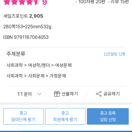
9
100자평 20편
리뷰 15편
세일즈포인트
2,905
280쪽
153*225mm
532g
ISBN 9791187064053
주제분류
신간알림 신청
사회과학
>
여성학/젠더
>
여성문제
사회과학
>
사회문제
>
가정문제
선물하기
공유하기
중고
중고
중고 등록
알라딘에 팔기
회원에게 팔기
알림 신청