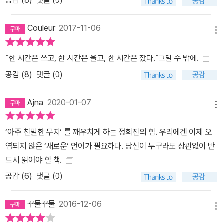
공감 (
8
)
댓글 (0)
Couleur
2017-11-06
메뉴
˝한 시간은 쓰고, 한 시간은 울고, 한 시간은 잤다.˝그럴 수 밖에.
공감 (
8
)
댓글 (0)
Ajna
2020-01-07
메뉴
‘아주 친밀한 무지‘ 를 깨우치게 하는 정희진의 힘. 우리에겐 이제 오
염되지 않은 ‘새로운‘ 언어가 필요하다. 당신이 누구라도 상관없이 반
드시 읽어야 할 책.
공감 (
6
)
댓글 (0)
꾸물꾸물
2016-12-06
메뉴