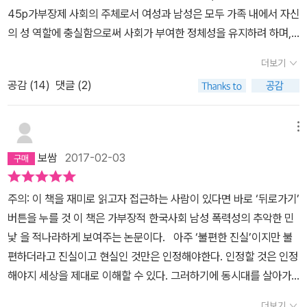
은 누구나 객관적일 수도 없고 객관성을 유지할 수도 없다. 그 '객
만 한편으로는 아버지와 살게 될까봐 두렵기도 했다. 오랜 시간을 ‘아
45p가부장제 사회의 주체로서 여성과 남성은 모두 가족 내에서 자신
관'이라는 것도, 내가 살아온 삶 위에 놓여진 것이므로, 다른 사람들에
버지는 왜 저럴까?’ 생각했다. 알고 싶었다. 이해하게 된다면 아버지
의 성 역할에 충실함으로써 사회가 부여한 정체성을 유지하려 하며,
겐 주관적일 수밖에 없을 터. 이미 그걸 알고 있기 때문에 계속 한 걸
를 보는 시각이 달라질 수도 있을 것만 같았다. 더불어 어머니의 삶도
또 그로부터 권력을 얻는다. 특히 여성들은 성별 분업 원리에 따라 가
음 뒤로 떨어져서 내가 뭔가 잘못하는 건 없는지, 놓치는 건 없는지를
더보기
이해하고 싶었다. 나의 삶, 나 자신도 설명하고 이해하고 싶었다. 책
족 내 지위가 곧 사회에서의 지위가 되기 때문에, 피해 여성들은 생명
세심하게 생각하는 게 너무 대단하게 느껴지는 거다. 내가 감히 '리틀
에는 내가 했던 생각들이 곳곳에 담겨 있다. 우리 집은 왜 이 모양일
공감 (
14
)
댓글 (2)
을 위협하는 폭력 앞에서도 아내/어머니로서 성 역할을 좀처럼 포기
정희진' 이라든가 '또 하나의 정희진' 이라든가 하는 걸 꿈꿔본 적도
까, 엄마는 왜 저럴까, 엄마가 참으면 안 되나, 엄마만 ‘가만히’ 있으면
하지 않게 된다.100p가정폭력의 관점에서는 문제해결을 위해 가족
없지만, 정말이지, 감히 바란 적도 없지만, 이 책을 읽으면서, '나는 백
집이 평화롭지 않을까…. 아빠는 왜 저렇게 화를 낼까, 그게 그렇게 화
의 기능과 역할을 바로잡아야 한다고 본다. 이들은 폭력 제재와 피해
메뉴
년을 책을 읽고 공부해도 정희진처럼 될 순 없겠구나' 싶었다. 나 역
낼 일인가, 저런 방법 밖에 없는 걸까, 아빠는 어떻게 저런 생각을 갖
자 일시보호도 필요하지만 비폭력적인 갈등 해결 기술, 부부 대화법,
시, 정희진과 그나마 비슷한 점이 있다면, '아주 조금은 나 자신에 대
보쌈
2017-02-03
게 되었을까, 부모님은 왜 결혼했을까, 둘은 왜 이혼하지 않을까, 도대
가해/피해자에 대한 치료 따위를 통해 바람직한 가족을 유지할 수 있
해 알기' 때문이다.이 책은 정희진이 결론에서도 밝히듯이, '아내 폭
체 뭐가 문제인 걸까…. 가장의 권위라는 게 뭘까, 부모님 둘 다 일하
도록 도와야 한다고 주장한다. 가족 구조 자체에 문제가 있다기 보다
력'이 가족안의 문제, 가족이라는 사적인 영역에서의 문제로 다루어
주의: 이 책을 재미로 읽고자 접근하는 사람이 있다면 바로 ‘뒤로가기’
는데 왜 엄마만 집안일을 하는 건가, ‘여자는’ 왜 그렇게 살아야 하나,
는 가족을 잘 운영하지 못하는 개인에게 문제가 있다는 것이다. 90p
져서는 안된다고 말하는 연구서이자 입문서이다. '남편'과 '아내'가 아
버튼을 누를 것 이 책은 가부장적 한국사회 남성 폭력성의 추악한 민
다른 집도 이런 모습일까…. 그리고 ‘나도’ ‘행복한 가정’에 살고 싶다
★위 글에서 ˝따위˝에 큰 따옴표 칩니다. 아마 저자도 그러한 마음이
니라면, 그 역할이 주어지지 않았다면 일어나지 않았을 폭력이, 남편
낯 을 적나라하게 보여주는 논문이다. 아주 ‘불편한 진실’이지만 불
는 생각. 차츰 가정이란 게 꼭 필요한가, 결혼을 꼭 해야 하나로 바뀌
시겠죠.★가족이라는 병 ... 책이 떠오릅니다. 매맞고 인간 존엄성을
이기 때문에 그리고 아내이기 때문에 발생한다. 작년에 한창 '경찰이
편하더라고 진실이고 현실인 것만은 인정해야한다. 인정할 것은 인정
었지만. 나는 내가 ‘N포 세대’여서가 아니라 ‘행복한 가정’에 살아본
잃는, 생명까지 빼앗아가는 폭력 앞에서 가족이란 의미는 무엇인가
라니 가해자인줄' 해시태그 운동이 일었었는데, 정희진이 이 책에서
해야지 세상을 제대로 이해할 수 있다. 그러하기에 동시대를 살아가
적이 없었기 때문에 결혼하고 싶지 않았다. 가정을 꾸린다는 것, 엄마
요?★상담소와 상담자, 상담주의 선택도 매우 중요합니다. 1/3 정도
보여주는 숱한 사례에서도 여지없이 경찰은 가해자와 한 편이 된다.
는 남성으로서 한편으로 부끄럽고 미안함을 느낀다.또한 2001년에
처럼 산다는 것, 행복할 자신이 없었기 때문이다. 대체 ‘행복한 가
밖에 안 왔는데도 무척 덥네요. 책 읽기가...(열 받아서)‘아 씨발 가랑
더보기