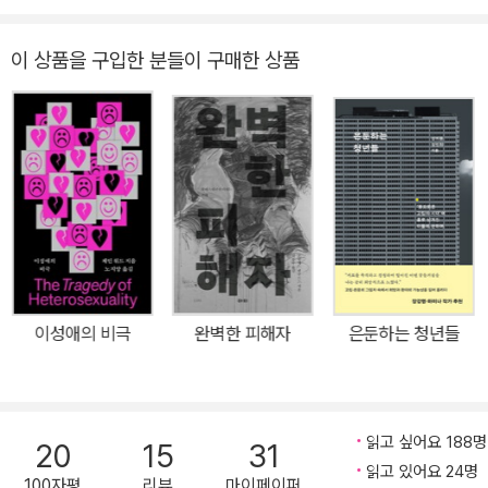
이 상품을 구입한 분들이 구매한 상품
이성애의 비극
완벽한 피해자
은둔하는 청년들
읽고 싶어요 188명
20
15
31
읽고 있어요 24명
100자평
리뷰
마이페이퍼