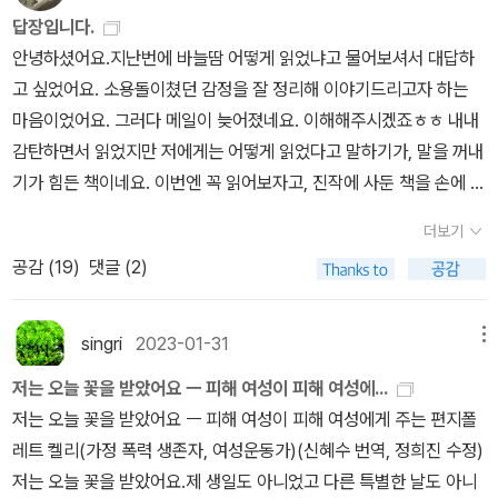
을 불가능하게 하기 때문이다. 한국 사회에서 인권은 정치적 투쟁의
상이 어려운 것 같기도 하고 본인이 책을 쓰지 않아 잘 정리된 책이 있
제적, 성적, 정서적, 폭력을 동반하기 때문에 ‘구타’나 ‘매’는 여성의
답장입니다.
결과라는 과정의 의미로 생각되기보다는 선언적 진실로 간주되는 경
는지 모르겠다.. 어쨌든 한 번 다시 글자로 읽고 싶어 샀다. 그런데 과
폭력 경험을 협소한 의미로 축소하게 된다. 한국 사회에서는 아내를
안녕하셨어요.지난번에 바늘땀 어떻게 읽었냐고 물어보셔서 대답하
향이 있다. 즉 한국 사회에서 인권은 관념적으로 긍정적, 진보적 가치
연 다시 읽게 될런지.<다문화주의와 페미니즘>은 여성주의책같이읽
함부로 대하는 행동이 일반화되어 있기 때문에, 언어 폭력과 같은 ‘사
고 싶었어요. 소용돌이쳤던 감정을 잘 정리해 이야기드리고자 하는
로 간주되지만, 여성 인권처럼 사회적 약자의 인권이 한국 사ㅇ회의
기 8월책 지각으로 읽었다.<다문화주의와 페미니즘> <When Star
소한’ 폭력은 폭력의 범주에 들어가지 않는다고 본다, 그리고 그러한
마음이었어요. 그러다 메일이 늦어졌네요. 이해해주시겠죠ㅎㅎ 내내
주류 가치인 가족주의와 경합할 대는 사소하고 부차적인 것이 된다.
s Are Scattered>를 읽으며 했던 생각들이 <우리 안의 인종주의>
과정은 곧 폭력을 일상화, 정상화시키게 된다. -p.45여성들이 가정
감탄하면서 읽었지만 저에게는 어떻게 읽었다고 말하기가, 말을 꺼내
이러한 문화적 상황이 법이 제대로 집행되지 않는 이유이다. 이처럼
를 읽을 때 좀 도움이 되었다. 그렇지만 <우리 안의 인종주의>는 인
에서 당하는 폭력은 ‘개인적’인 것으로 간주되므로, ‘사회적’인 문제가
기가 힘든 책이네요. 이번엔 꼭 읽어보자고, 진작에 사둔 책을 손에 집
성 차별 사회에서는 '모든 인간은 폭력당하지 않을 권리를 포함하여
종주의에 대한 책이라기보단 한국에 있는 외국 노동자의 노동 및 생
되려면 피해가 끔찍하고 심각해야 하는 것이다. 이것이 바로 고통의
기까지 오래 걸렸어요. 처음 폈을 땐 보다가 좀 덮어둬야 했고 지난 후
인간으로서 권리를 가진다'는 인권 개념이 모순적인 명제가 되어버린
활 현실에 관한 리포트라고 해야 할 것 같다. 정희진의 공부 코너에서
정치학이다. -p.60공/사 분리 관념은 여성 폭력을 사회적인 문제로
더보기
에 다시 읽었어요. 읽으면서 역시 고통스러웠습니다.가정폭력 피해자
다. (p.248-249)증언자를 구하기는 ‘너무‘ 쉬웠다. 연구자 주변에
도 좀 그런 느낌을 받았었는데 기대와는 좀 달라 아쉬운 점이 있었다.
인식하는 데 걸림돌이 되어 왔다. 여성 폭력이 인간의 안전과 존엄을
공감 (
19
)
댓글 (2)
가 느끼는 여러가지 공포 중에서 가장 끔찍한 것은 피해자 본인이 다
‘아내 폭력‘ 경험자나 그들을 알고 있는 사람들이 많았기 때문이다. 피
농촌에 국한되어 있긴 하겠지만 <깻잎 투쟁기>가 불법 체류자 - 미
공격하는 문제가 아니라 사적 영역의 사소한 문제라는 인식은, 여성
시 가해자가 되어버리게 될 것 같다는 자기저주가 아닐까요. 다음으
해 여성, 가해 남성들 모두 학력·직업·계층·종교·연령에 상관없이 거의
등록 외국인 노동자 등 용어에 대해서도 오히려 잘 정리되어 있는 것
을 보편적인 인간의 범주에서 제외했기 때문이다. 구타 남ㅍㄴ들이
로는, 그 기억이 내 예상보다 훨씬 생생하다는 점. 불쑥, 그리고 생각
전 계층을 망라했으며 피해자, 가해자 중에는 전문직은 물론 ‘심지어‘
singri
2023-01-31
메뉴
같아서 나중에 읽어볼까 한다. 대체로 그랬지만 한 번 늦어지니 여성
‘여자 하나 때린 걸 갖고 뭘 그러느냐’, ‘나는 사람을 친(때린)것이 아
보다 자주, 찾아온다는 사실이에요. 트리거 워닝이라고 하더군요. 그
여성 운동가, 사회 운동가도 있었다. (p.52)하지만 폭력을 극복하는
주의책같이읽기도, 함달달도 밀려있다. 둘다 9월 책을 아직 읽고 있
니라 집사람을 친 것’ 이라고 말할 수 있는 것은 사회가 남성만을 보편
저는 오늘 꽃을 받았어요 ㅡ 피해 여성이 피해 여성에...
런 것들이 이제는 아이들과 함께 하게 된 제 삶을 많이 힘들게 하는 요
과정이 폭력을 당하는 것보다 더 고통스럽다면, 사람들은 그냥 그 상
는 중.. 내 생에 마감은 영원히 지키기 힘든 숙제인가보다. 그리고 여
적인 인간으로 인정하고 남성의 폭력을 방조하고 지지하기 때문이다.
저는 오늘 꽃을 받았어요 ㅡ 피해 여성이 피해 여성에게 주는 편지폴
소였어요. 트라우마를 해소하지 못한 채 (제가 자처한) 고립무원에서
태에 머물려 할 것이다. 나는 피해 여성들의 ‘말하는(말해야 하는) 고
섯 권의 책을 샀다. 대략 왜 샀는지 뻔히 보이는 책들.10월에는 이 만
- p.95 일반적으로 사람들은 남편이 아내를 때리는 것은 나쁘지만,
레트 켈리(가정 폭력 생존자, 여성운동가)(신혜수 번역, 정희진 수정)​
육아한다는 것, 양육 파트너의 의식과 균형감에 기대는 것만으로는
통‘을 지켜보면서, 사회를 현재 그대로 두려는 보수주의자의 생각에
큼은 꼭 읽으려고 한다. <성적인 밤>은 저번에 좀 넘겨봤는데... 끝까
아내가 외도했을 경우에는 예외라고 생각한다. 한국인의 폭력에 대한
저는 오늘 꽃을 받았어요.제 생일도 아니었고 다른 특별한 날도 아니
무리였다는 걸, 느리게 깨달아야 했던 몇년이었습니다. 정희진 선생