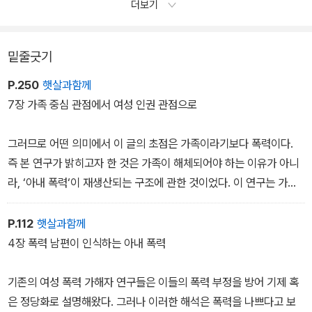
더보기
기보다는 남녀 관계의 연속선상의 양끝에 있다. 남녀 간의 사랑에는
폭력이 포함되며 남녀 간의 폭력에는 사랑의 요소가 있다. (5장)
밑줄긋기
P.250
햇살과함께
7장 가족 중심 관점에서 여성 인권 관점으로
그러므로 어떤 의미에서 이 글의 초점은 가족이라기보다 폭력이다.
즉 본 연구가 밝히고자 한 것은 가족이 해체되어야 하는 이유가 아니
라, ‘아내 폭력‘이 재생산되는 구조에 관한 것이었다. 이 연구는 가족
관계에서는 폭력이 발생하지 말아야 한다고 주장하는 것이 아니라 오
히려 ‘가족에서는 폭력이 발생할 리가 없다‘는 담론에 대한 비판이다.
P.112
햇살과함께
남성과 여성의 관계를 포함하여 모든 인간 관계가 권력 관계라면, 어
4장 폭력 남편이 인식하는 아내 폭력
떤 의미에서 폭력은 불가피한 인간 문제이다. 나의 관심은 부부 간에
폭력이 발생한다는 사실이 아니라 부부 간에는 폭력이 발생할 리 없
기존의 여성 폭력 가해자 연구들은 이들의 폭력 부정을 방어 기제 혹
다고 믿게 하는 사회적 권력은 무엇인가에 관한 것이었다. ‘아내 폭
은 정당화로 설명해왔다. 그러나 이러한 해석은 폭력을 나쁘다고 보