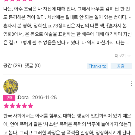
의심할 정도로 익숙하고, 한 걸음 떨어져 글로 읽는데도 직접 듣고 있
나는, 아주 조금은 나 자신에 대해 안다. 그래서 배우를 감히 단 한 번
는 것처럼 거북했다. 그 말들을 숱하게 들으며 자랐지만 내겐 그걸 분
도 동경해본 적이 없다. 세상에는 절대로 안 되는 일이 있는 법이다. -
석할 능력이 없었으니(있었다 해도 크게 다른 삶을 살았을 것 같진 않
혼자서 본 영화, 정희진, p.73정희진은 자신의 다른 책, 《혼자서 본
지만) 안타깝다. 나는 ‘아내 폭력’이 다반사로 이뤄지는 가정에서 자
영화》에서, 온 몸으로 예술을 표현하는 한 배우에 대해 얘기하며 자신
랐다. 어린 시절의(지금도 결혼 전의) ‘가족’, ‘가정’, ‘집’을 생각하면
은 결코 그렇게 될 수 없음을 안다고 썼다. 나 역시 마찬가지. 나는 감
기쁘고 즐거웠던 기억이 거의 없다. 숨기고 싶고 혼자(우리 가족만이)
히 정희진처럼 글을 쓸 수 있을거라는 생각은 해 본 적도 없지만, 이
감당해야만 하는 것이었다. 내 기억이 잘못된 걸까? 내가 너무 부정
더보기
책을 읽으면서 몇 번이나 '아, 세상에 절대로 안되는 일이 있다면 그것
적인가? 우울한가? 다시 되짚어 봐도 좋았던 기억이 별로 없다. 선택
공감 (
29
)
댓글 (0)
은 내가 정희진처럼 글을 쓰는 일이겠구나' 싶었다. 이 논문에서 그녀
된 기억일 뿐인가? 내게 집이란 언제나 도망가고 싶은 곳, 기가 빠지
는 계속해서 자신을 검열한다. 내가 혹시 '연구자'인 나의 입장으로 선
는(‘기가 빨리는’) 느낌, 무기력한 곳이었다. 아버지를 죽이고 싶었던
악을 가르려고하진 않았나, 일방적으로 누군가의 편을 들지 않나, 증
메뉴
적도 많고, 아버지가 빨리 죽었으면 좋겠다고 기도한 적도 많고, 그런
언자에게 내 생각을 강요하는 건 아닌가, 반복해서 고통을 듣다 보니
생각을 했다는 데에 죄책감을 느낀 적도 많다. 부모님의 불화, 집에서
:Dora
2016-11-28
고통에 무뎌지는 건 아닌가, 를 끝없이 스스로에게 묻는 것이다. '논
일어나는 일들은 내가 성인이 될 때까지(그 이후로도 꽤 오랫동안) 다
문'이며 '연구서'여도 일단 쓰는 사람이 '나'인 이상, 나의 생각과 주관
른 사람에게 말하지 못했다. 나는 그런 집에서 자랐다는 사실이 부끄
한국 사회에서는 아내를 함부로 대하는 행동에 일반화되어 있기 때문
경험 느낌 사상등이 반영되지 않을 수 없을텐데, 그걸 미리 인지하고
러워서(왜? 무엇이?), 남들이 나를 이상하게, 하찮게, 가엾게 여길까
에, 언어 폭력과 같은 ‘사소한‘ 폭력은 폭력의 범주에 들어가지 않는다
그러지 않으려고 최선을 다하는 것이 너무 인상적이었던 거다. 사람
봐 아무에게도 말할 수 없었다. 부모님이 이혼하기를 간절히 바랐지
고 본다. 그리고 그러한 과정은 곧 폭력을 일상화, 정상화시키게 된다.