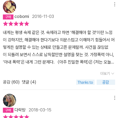
메뉴
cobomi
2016-11-03
내게는 평생 숙제 같은 것. 숙제라고 하면 ‘해결해야 할 것’이란 느낌
이 강하지만, 해결해야 한다기보다 의문스럽고 이해하기 힘들어서 어
떻게든 설명할 수 있는 상태로 만들고픈 문제랄까. 사건을 끊임없
이 되돌려 보면서 스스로 납득할만한 설명을 찾는 것. 가정폭력 아니,
‘아내 폭력’은 내게 그런 문제다. 〈아주 친밀한 폭력〉은 〈저는 오늘
꽃을 받았어요〉(또하나의문화, 2001)의 개정판이다. 그 사실을 모르
더보기
고 구입했다. 〈저는 오늘 꽃을 받았어요〉는 예전에 구입해 놓고 읽을
공감 (
60
)
댓글 (4)
용기가 나지 않아서 얼마 전(불과 1~2개월 전) 중고로 팔아버렸는데,
같은 책을 제목이 바뀐 줄 모르고 산 것이다. 이건 읽어야 할 책인가
보다 싶어서 펼쳐 들었다. 읽는 내내 심장이 격하게 뛰었다. 책 속에
메뉴
등장하는 ‘폭력 남편’들의 인터뷰. 워딩 하나하나가 어쩜 그렇게 우리
다락방
2018-03-15
아버지가 하는 말 같지? 설마 우리 아버지도 인터뷰에 참여했던 건가