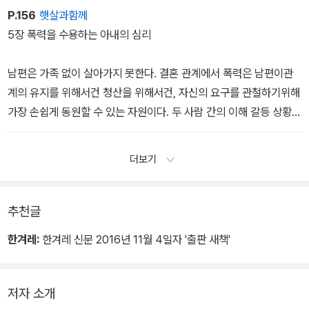
이 ‘무서운‘ 지경이 된다. 자신이 폭력을 행사했다는 아내와 이 사회의
었을 때만 발효된다. 현재의 가족 제도에서 ‘맞을짓‘은 남녀의 역할 규
P.156
햇살과함께
주장은 자신의 신념을 억압하는 것이다.
범 그 자체에서 발생한다.
5장 폭력을 수용하는 아내의 심리
남편은 가족 없이 살아가지 못한다. 결혼 관계에서 폭력은 남편이관
계의 유지를 위해서건 청산을 위해서건, 자신의 요구를 관철하기위해
가장 손쉽게 동원할 수 있는 자원이다. 두 사람 간의 이해 갈등 상황에
서 남편은 아내보다 훨씬 쉽게 폭력을 선택할 수 있다는점에서 폭력
은 남성적인 자원이다. 가정 외 폭력에서도 폭력 행위주체가 대부분
더보기
남성이라는 점에서 폭력은 성별화된 사회 현상이다.
추천글
한겨레:
한겨레 신문 2016년 11월 4일자 '출판 새책'
저자 소개