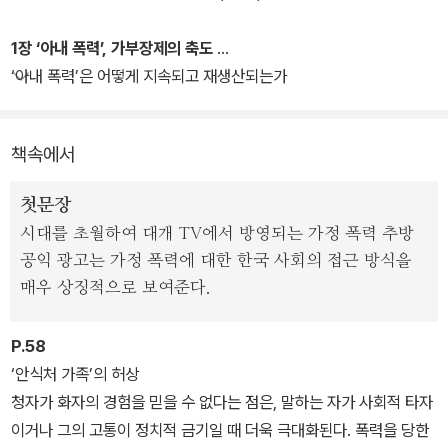
르는 국내외 문헌 연구, 가해 남성과 피해 여성에 대한 심층 면접을 바
탕으로 하여, 가족 집단에서부터 공권력에 이르기까지 '아내 폭력'을
1장 ‘아내 폭력’, 가부장제의 축도
공공연히 은폐하고 재생산하는 가부장제 사회의 멘탈리티를 속속들
‘아내 폭력’은 어떻게 지속되고 재생산되는가
이 해부한다. 가해 남성들과 피해 여성들의 생생한 증언을 통해, 운명
공동체이자 평화로운 안식처로서 가족의 허상은 산산이 부서지고 한
책속에서
국 사회에 만연한 여성 혐오와 성 차별 의식이 압축적으로 구현되는
공간으로서 가정의 민낯이 적나라하게 드러난다.
첫문장
시대를 초월하여 대개 TV에서 방영되는 가정 폭력 추방
'여성주의 글쓰기'의 전형을 보여주는 이 책에서 저자는 남성 중심 사
공익 광고는 가정 폭력에 대한 한국 사회의 접근 방식을
회가 결혼 제도를 통해 어떻게 여성의 정체성을 시민.개인.인간이 아
매우 상징적으로 보여준다.
니라 아내.며느리.어머니라는 역할로 이전시키고 남성의 기득권을 유
지하는지를 보여준다. 매 순간 인간으로서 '권리'와 아내.며느리.어머
P.58
니로서 '도리' 사이에서 갈등하는 여성들을 위한 가장 현실적인 페미
‘안식처 가족’의 허상
니즘 입문서가 될 것이다.
청자가 화자의 경험을 믿을 수 없다는 점은, 말하는 자가 사회적 타자
이거나 그의 고통이 정치적 금기일 때 더욱 극대화된다. 폭력을 당한