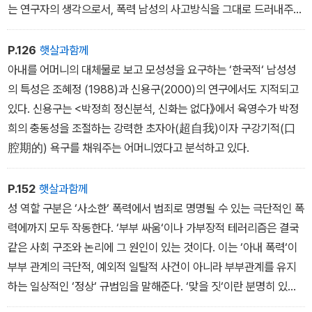
력‘이 문제화되어야 하는 이유는 폭력이 가족 관계에서 발생해서라기
는 연구자의 생각으로서, 폭력 남성의 사고방식을 그대로 드러내주지
보다는 가족 내 성 역할 규범을 통해 폭력이 정상화, 사적화(私的化,
못한다. 원래 자아방어기제 (ego defencemechanism)란 프로이
privatization)되기 때문이다.
트 심리학에서 발전된 것으로서 자아의 존재를 전제로 하는개념이다.
P.126
햇살과함께
그러나 그들은 아타(我他)의 경계로서 자아의 존재를 필요로 하지
아내를 어머니의 대체물로 보고 모성성을 요구하는 ‘한국적‘ 남성성
않는다. 이들에게는 방어할 자아가 없다. 세상이 모두 자기(남성)를
의 특성은 조혜정 (1988)과 신용구(2000)의 연구에서도 지적되고
중심으로 돌아가는 자신의 확장이기 때문이다.
있다. 신용구는 <박정희 정신분석, 신화는 없다》에서 육영수가 박정
그들의 폭력 부정은 자신을 방어하기 위한 것이 아니라 자신들이 믿
희의 충동성을 조절하는 강력한 초자아(超自我)이자 구강기적(口
는 바, 생각하는 바 그대로이기 때문에 다른 문제로 치환(置換)하여
腔期的) 욕구를 채워주는 어머니였다고 분석하고 있다.
인식할 필요가 없다. 그들은 자기들의 행동이 정당하기 때문에 굳이
합리화‘, 정당‘화‘할 필요를 느끼지 않는다. 그러므로 이들의 폭력 부
P.152
햇살과함께
정은 방어 기제가 아니라 오히려 자신의 인식 구조를 확실히 하는 일
성 역할 구분은 ‘사소한‘ 폭력에서 범죄로 명명될 수 있는 극단적인 폭
종의 공격 방법이다. 자아가 없다는 것은 자신의 자아가 타인의 자아
력에까지 모두 작동한다. ‘부부 싸움‘이나 가부장적 테러리즘은 결국
와 부딪칠 때 생기는 갈등이 없다는 것을 의미한다. 자신의 행위를 남
같은 사회 구조와 논리에 그 원인이 있는 것이다. 이는 ‘아내 폭력‘이
편의 권리와 의무로 생각하기 때문에 아내를 구타한 후 죄책감이나
부부 관계의 극단적, 예외적 일탈적 사건이 아니라 부부관계를 유지
연민, 아내의 고통에 대한 반응(sensitive)이 없다. 이제는 남편으로
하는 일상적인 ‘정상‘ 규범임을 말해준다. ‘맞을 짓‘이란 분명히 있었
서 ‘옳은 행동‘(폭력)을 법으로까지 제재하는 세상이 왔으므로 여자들
다. 그러나 그것은 여성과 남성이 가족 제도를 통해아내와 남편이 되