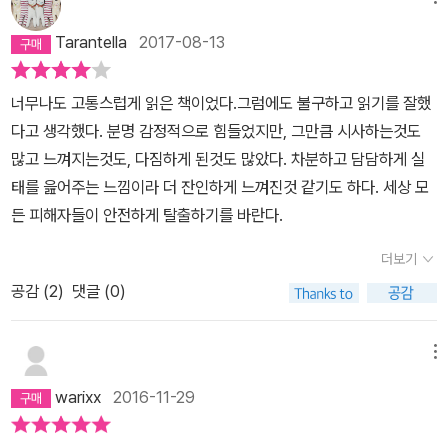
이 갔다. 더불어 내가 그들을 바라볼 때의 태도 또한 다시 한 번 성찰
든 시댁이든 니가 참으라, 하라는 대로 해라, 라고 하고 경찰이나 상담
중 ‘아내 폭력’을 다룬다.읽는 내내 손가락이 오글거리고 얼굴을 들 수
정상적인 사람(알코올중독, 사회 부적응, 분노조절장애, 우울, 실
해보기도 했다.여성주의 책을 읽다보면 어느새 치열해진(?) 내 자신
사도 아내 스스로 이겨내고 참고 극복하라고 얘기한다. '구타'로 이혼
없을 정도로 창피하고 미안했다. 이 시대를 살아가는 남성이기에 그
직…)의 일탈적인 행동일 뿐인가? 그렇지 않다. 저자는 ‘아내 폭력’이
Tarantella
2017-08-13
을 발견할 수 있다. 내 속에 내재되어 있는 가부장적 의식과 책 속의
한다면 세상에 이혼 안하는 사람이 어디있겠냐며 이혼을 말리는 거
러했다. 책 속에 제시하는 통계에서는 약 결혼여성의 1/3이 폭행을 당
가부장제 가족 제도의 산물이라 본다. 가부장제 가족 제도를 유지하
이론이 끊임없이 갈등하고 대립하는 과정 속에서 괴롭기도 하다. 그
다.그렇게 '참자'고 생각하고 '내가 더 잘해보자'고 결심하던 여자들이
했다. 한국의 ‘아내’ 세 명 중 한명은 남성으로부터 폭행을 당했다는
는 한 ‘비정상적인 사람’을 ‘정상’으로 돌리려는 노력은 ‘아내 폭력’의
너무나도 고통스럽게 읽은 책이었다.그럼에도 불구하고 읽기를 잘했
러나 이렇게 힘들고 지치는 독서를 계속할 수 밖에 없는 이유는, 페미
끝내 여성단체를 찾게되는 데는, 그러니까 남편으로부터 탈출을 시도
것. 통계 조사로 나온 내용을 전국으로 일반화시킬 수는 없겠지만 실
근본적인 해결 방법이 될 수 없다. ‘아내 폭력’ 자체가 가부장제 가족
다고 생각했다. 분명 감정적으로 힘들었지만, 그만큼 시사하는것도
니즘 도서만큼 책을 읽기 전후로 달라진 나를 발견할 수 있는 책이 없
하는 데에는, 자식들의 영향이 컸다. 아이들에게 나쁜 영향을 미칠까
제 답변에 참여하지 못했던 수많은 ‘아내’들 까지 포함한다면 그 수는
제도를 지탱하고 있는 하나의 축이기 때문이다. ‘아내 폭력’은 왜 잘못
많고 느껴지는것도, 다짐하게 된것도 많았다. 차분하고 담담하게 실
기 때문이다. 따라서 나는 앞으로도 꾸준히 고통받으며 페미니즘 도
봐, 가 아니라, 폭력 남편의 많은 수가 자식들을 성적으로도 학대했던
1/3 이상이 될 것 같다. 내 기억 속 그 동네 부부싸움의 모습 중 아내
되었는가? 그것이 가족 구성원 모두를 힘들게 하고, 가족 해체의 원
태를 읊어주는 느낌이라 더 잔인하게 느껴진것 같기도 하다. 세상 모
서를 읽어갈 참이다.
것. 차마 여기에 쓰고 싶지도 않지만, 갓난 아기를 상대로도 그런 짓들
가 남편에게 욕하고 달려드는 것은 이 책에서 표현하는 것으로 보자
인이 되기 때문인가? ‘아내 폭력’은 예외적인(비정상적인) 상황일 뿐
든 피해자들이 안전하게 탈출하기를 바란다.
을 하는데, 그걸 보게된 아내가 '아, 더 있으면 안되겠구나, 지금도 이
면 남편들이 말하는 ‘맞을 짓’ 인 것이다. '당신은 누구에게 때릴 권리
인가? 이 모든 질문은 가정은 유지되어야 한다는 것을 전제로 한다.
러는데 아이가 크면 어떻게 될까' 하고 생각하게 되어서 남편으로부
더보기
를 부여 받았는가?'누가 남편에게 아내를 때릴 권리를 주었는가? 저
‘정상적인’ 가정은 행복하고 바람직하다는 환상을 부추긴다. 가부장
터 벗어나려고 하는것.그나마 한국에 가정폭력방지법이 제정된 건,
자의 질문에 뜨끔해진다. 한국의 남편들은 연애할 때는 간, 쓸개 모든
제 가족 제도는 규범적인 성 역할을 중심으로 돌아갈 뿐이다. 남자는
공감 (
2
)
댓글 (0)
이렇게 밖으로 드러내려는 증언자 여자들과 여성주의 진영의 노력,
것을 빼서 여자에게 줄 듯 하지만, 흔히 ‘잡힌 물고기에 밑밥 주지 않
어떠해야 하고, 여자는 어떠해야 한다는 것. 아버지는 어떤 모습이어
여성 운동의 국제 연대의 성과였다. 이마저도 안됐으면 어떻게 됐을
는다’ 라는 말처럼 ‘결혼이라는 폭력허가증’을 받고 바로 돌변하는 것
야 하고 어머니, 아내는 어떤 모습이어야 한다는 것. 가장은 어떠해야
메뉴
지...남편이 아내를 '가르치기 위해서' 폭력을 휘두른다는 인식이 너무
이 남성들의 추악한 두 얼굴인가? 집 밖에서는 성실하고 예의 바른
하고, 나머지 가족들은 어떠해야 한다는 것. 그런 것들이 ‘제대로’ 돌
퍼져있고, 그래서 아내는 '내가 잘하면 된다'라고 생각하게 되어서 이
warixx
2016-11-29
남성이지만 집으로 돌아오면 돌변해버리는, 피해자인 아내들은 친정,
아갈 때 가정은 화목하고 사회를 구성하는 기본 단위로서 제 기능을
아내폭력이 계속해 반복되지만, '이혼하기 싫다'는 아내들의 생각도
시부모들에게 자신의 상황을 알리지만 그 곳에서도 도움의 손길을 받
한다는 거다. 그림이 그려진다. 내게는 무척 익숙한 풍경, ‘여자만 참