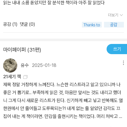
폭력 남편으로부터 탈출하지 못하게 했다. 이건 생활능력이 없는 여
읽는 내내 소름 돋았지만 잘 분석한 책이라 아주 잘 읽었다
지 못하고 심한 경우에는 자살에 이르기까지, 아이를 볼모 삼아 여성
으면 만사가 평화로운’ 상태. 저자는 여기에 질문을 던진다. 나도 함
자뿐만 아니라, 자기가 돈을 더 잘벌고 있어도 그러했는데, 이혼하는
의 모성애를 이용하여 상습적으로 폭행하는 남편의 그 때릴 수 있는
께 질문을 던진다. 지금까지 정답으로 주어졌던 것이 정답이 아니라
더보기
여자가 되는 게 싫었던 것. 그것은 사회가 이혼한 여자에 대한 인식이
권리는 누구에게 부여 받았는가? 묻고 싶다. 결혼 = 폭력 허가증?
는 걸 알겠다. 우리가 평화, 화목, 정상(正常) 따위를 말할 때는 되물
안좋았기 때문이기도 하고, 또 자라는 아이에게 '이혼한 가정의 아
공감 (
1
)
댓글 (0)
이 책을 읽는 내내 찹찹했다. 너는 너의 아내가 ‘맞을 짓’을 하게 된다
어야 한다. 누구의, 누구를 위한 평화와 화목, 정상인가. 모두에게 평
이'라는 걸 낙인처럼 찍어주고 싶지 않아서였다. 그러니 아내 폭력을
면 때리지 않을 수 있겠냐? 라고 묻는다면 나 역시 “절대 때리지 않겠
화로운 상태가 과연 있기나 한가. 그리고 부모님이, 특히 아버지가 왜
없애기 위해서는 아주 많은 사회적 의식들이 바뀌어야 한다고 생각한
다“라고 말 할 자신이 없었기 때문이었다. 그 ‘맞을 짓’이라는 것이 유
그런 언행을 일삼았는지 이해가 된다. 아버지의 언행에 동의한다는
다. 지금은 이혼이 흠도 아니지만(흠이어서도 안됐고), 내가 '맞으면
쓰기
마이페이퍼 (31편)
형과 상황에 따라 너무도 다양했고 남,녀간의 미묘한 감정의 파도에
뜻이 아니다. 어떻게 보면 아버지는 가부장제 가족 제도에서 본인의
서'까지 이 가정을 지켜야 할 이유가 없고, 오히려 아이에게도 '맞고
놓여있는 문제이기에 그렇다. 물론 최대한 ”때리지 않으려고 노력하
역할에 충실했을 뿐이라는 뜻에서다. 끔찍하다.
참고 사는 엄마' 보다는, '혼자서도 행복한 엄마'쪽이 훨씬 안정적이니
유수
2025-01-18
메뉴
겠다“라고 말하겠지만 사람의 감정이라는 것을 어찌 장담할 수 있겠
까. 때리고 맞고 소리지르고 울고 하는 공간이, 단순히 부모가 있다는
는가...... 사람이 사람을 때리는 행동은 분명 ‘잘못된 행동’이지만 사
21세기 책
이유만으로 안락한 가정이 될 수 있을까, 그것이 부모가 다 있으므로
람은 스스로를 정당화시키기 위해서 다른 남성들은 어떠한가를 살펴
제목 정말 거창하게 느껴진다. 느슨한 리스트라고 알고 있으니까 나
괜찮은 것이 되는걸까. 우리는 아내를 단순히 '남편의 아내' 가족구성
보고 자신만 그런 것이 아니라는 것을 알게 되면 더욱더 자신의 행동
좋은 거 뽑기로.. 부족하게 읽은 것, 마음만 앞서는 것도 내리고 했더
원에서 가족을 지켜야하는 사람으로 볼 게 아니라, 한 개인으로 봐야
이 잘못이 아니라고 판단해버리기 때문이다. 그렇기에 책에 나오는
니 그게 다시 새로운 리스트가 된다. 신기하게 빼고 넣고 반복해도 열
하는 것이다.남편과 아내가 한 '개인으로서' '같이' 가족을 만들고 또
인터뷰하는 남편들은 폭력남편이 여럿이 있을 때 동질감을 느끼며 자
한권에서 안 줄어들고 도루묵되는?! 내게 없는 줄 알았던 감각도 끄
유지해야 하는 것이다.아내를 한 개인으로 볼 수 없다면, 아내의 주어
신의 행동이 잘못이 아니라고 더욱더 강하게 생각하는 것이다.이 책
집어 내는 게 책이라면. 만감을 출현시키는 책이었다. 머리 처박고 소
진 역할을 잘 이끌어주기 위해 남편의 가르침은 반드시 필요하다고
은 여성들 뿐 아니라 이 땅을 살아가고 있는 수많은 남성들이 읽어야
설 읽기. 덕분에 중동 살 때 라마단 기간을 버텼다. 덮은 후에도 재밌