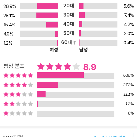
엠마 도노휴는 놀라운 상상력으로 작은 방에서 태어나 그 방에서만
20대
5.6%
26.9%
자라난 다섯 살 소년의 정신세계와 일상을 그려낸다. 아카데미 여우
30대
7.4%
28.1%
주연상, 골든글로브 여우주연상! 전 세계 영화제 102개 부문 노미네
40대
4.2%
15.4%
이트, 영화 〈룸〉 원작 소설! 열아홉 살에 납치되어 7년간 가로세로 3.
50대
2.0%
4.0%
5미터의 작은 방에 갇혀 사는 엄마, 그녀에게는 아들 잭이 지옥 같은
60대
0.4%
1.2%
현실에서 유일한 삶의 희망이자 구원이었다. 갇힌 방을 세상의 전부
여성
남성
로 알고 방의 모든 것을 친구로 여기는 다섯 살 소년 잭, 그에겐 엄마
가 세상의 전부였다. 엄마는 아직도 바깥세상의 구조를 바라며 전깃
8.9
평점 분포
불로 신호를 보내기도 하지만 아무런 도움을 받지 못해 좌절한다. 절
60.5%
망적인 상황에서 엄마는 잭을 바깥세상으로 내보내기로 결심한다. 태
27.2%
어나서 한 번도 엄마와 떨어져본 적이 없는 잭은 엄마를 위해 그의 전
11.1%
생애를 건 모험을 한다. 이 소설은 2015년 레니 에이브러햄슨 감독의
영화로도 만들어져 전 세계 영화제 102개 부문에 노미네이트되며 언
1.2%
론과 평단의 극찬 세례를 받고 있다. 특히 엄마 조이 역의 브리 라슨은
0%
제88회 아카데미 여우주연상, 제73회 골든 글로브 여우주연상, 제6
9회 영국 아카데미 여우주연상, 전미비평가협회 여우주연상, 미국 배