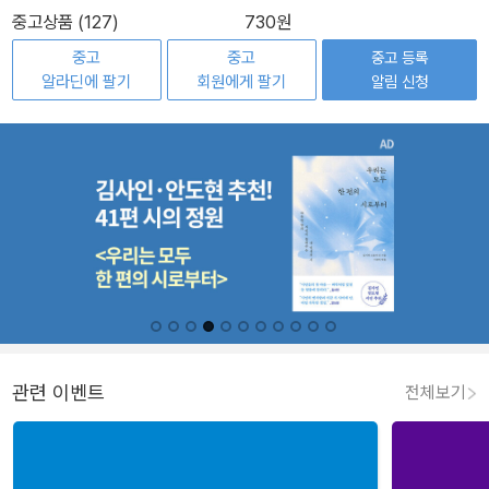
중고상품 (127)
730원
중고
중고
중고 등록
알라딘에 팔기
회원에게 팔기
알림 신청
관련 이벤트
전체보기