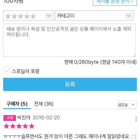
100자평
게시물 운영 원칙
우 조합상 여우주연상 등 20여개의 여우주연상을 휩쓸었으며, 아들
잭 역의 제이콥 트렘블레이 역시 제21회 크리스틱 초이스 어워즈에서
카테고리
아역상을 수상하며 절정의 연기력을 뽐냈다. 수많은 사람들의 심금을
울린 이 소설을 통해 독자들은, 악을 이기는 사랑의 위대함을 볼 수 있
을 것이다.
현재
0
/280byte (한글 140자 이내)
스포일러 포함
등록
구매자 (5)
전체 (36)
박진아
2016-02-20
메뉴
ㅠㅜㅜㅜ슬프면서도 뭔가 맘이 아픈 그래도 재미나게 잘읽았네요