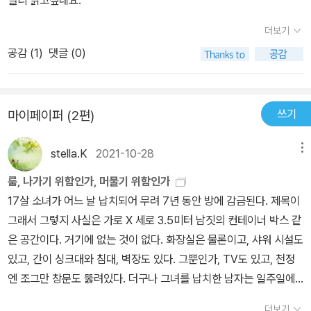
빨리 읽고싶네요.^ ^
안 그래.''왜?''이빨 요정은 방에 대해서는 몰라.'엄마의 눈빛은 벽 너머
더보기
를 쳐다보고 있었다. 바깥세상에서는 모든 것이 있었다. 스키나 불꽃
놀이, 섬, 엘리베이터, 요요 같은 것이 생각날 때마다, 그것들이 전부
공감 (
1
)
댓글 (0)
진짜라는 것이, 바깥세상에 모두 실제로 일어나고 있다는 사실이 떠
올랐다. 그 생각을 하니 머리가 피곤했다. 사람들도 마찬가지다. 소방
수, 선생님, 도둑, 아기, 성자, 축구선수 등등, 모두 바깥세상에 진짜
쓰기
마이페이퍼 (2편)
있다. 하지만 나는 거기에 없다. 나랑 엄마는. 우리만 거기에 없다. 우
리는 정말 진짜일까?​ (p. 113)​잭은 바깥세상의 존재에 대해 전혀 모
stella.K
2021-10-28
메뉴
르다가 다섯 살이 되면서 TV 속의 세계가 채광창 너머에 실제로 존재
룸, 나가기 위함인가, 머물기 위함인가
한다는 사실을 엄마에게 들었다. 그러나 그것은 관념적인 것일뿐 실
17살 소녀가 어느 날 납치되어 무려 7년 동안 방에 감금된다. 제목이
제로 보거나 접한 적이 없어 상상할 수가 없다. 심지어는 엄마를 납치
그래서 그렇지 사실은 가로 X 세로 3.5미터 남짓의 컨테이너 박스 같
해 감금한 '올드 닉'조차 잭은 그 얼굴을 제대로 마주 본 적이 없어 잭
은 공간이다. 거기에 없는 것이 없다. 화장실은 물론이고, 샤워 시설도
의 세상에는 그들이 사는 잠긴 방과 엄마만이 있다. 잭은 엄마와 함께
있고, 간이 싱크대와 침대, 벽장도 있다. 그뿐인가, TV도 있고, 천정
놀고 엄마의 젖을 빨고 벌레와 쥐를 보면 반가워하고 일요일이면 가
엔 조그만 창문도 뚫려있다. 더구나 그녀를 납치한 남자는 일주일에
끔 '올드 닉'이 사다주는 '선물'이 기대된다. 하지만 잭과 달리 엄마는
한 번씩 생필품을 가지고 온다. (가지고 오면 한나절을 지내다 간다.)
불행하다. 그녀는 잭이 모르는 세상을 알고 있으며 타의에 의해 그 세
더보기