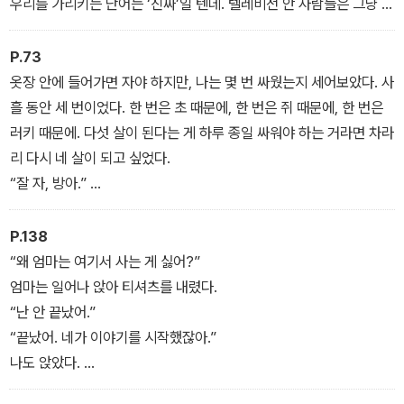
우리를 가리키는 단어는 ‘진짜’일 텐데. 텔레비전 안 사람들은 그냥 색
기력을 뽐냈다.
깔로 만들어진 거고.
“응, 내가 소년을 또 낳으면, 그 애도 진짜 사람이 될 거야. 아니면, 거
P.73
인이 될 거야. 착한 거인. 여기까지 자라야지.”
옷장 안에 들어가면 자야 하지만, 나는 몇 번 싸웠는지 세어보았다. 사
나는 풀쩍 뛰어서 침대 벽 높은 곳, 거의 지붕이 비스듬히 시작되는 곳
흘 동안 세 번이었다. 한 번은 초 때문에, 한 번은 쥐 때문에, 한 번은
가까이 손을 짚었다.
러키 때문에. 다섯 살이 된다는 게 하루 종일 싸워야 하는 거라면 차라
“근사한데.”
리 다시 네 살이 되고 싶었다.
엄마의 표정이 굳어졌다. 내가 안 좋은 말을 했다는 뜻이지만, 이유는
“잘 자, 방아.”
알 수 없었다.
나는 아주 조용히 말했다.
“난 채광창을 뚫고 바깥 세계로 나가서 행성 사이로 슉슉 자랄 거야.
“잘 자, 전등아, 풍선아.”
P.138
도라랑 스폰지밥이랑 내 친구들을 찾아가야지. 강아지 러키랑 같이.”
“잘 자, 화덕아. 잘 자, 식탁아.”
“왜 엄마는 여기서 사는 게 싫어?”
엄마가 말했다. 나는 씩 웃었다.
엄마는 일어나 앉아 티셔츠를 내렸다.
“잘 자, 글씨 공아. 잘 자, 요새야. 잘 자, 깔개야.”
“난 안 끝났어.”
“잘 자, 공기야.”
“끝났어. 네가 이야기를 시작했잖아.”
“잘 자, 온갖 소음아.”
나도 앉았다.
“잘 자, 잭.”
“왜 나랑 같이 방에서 사는 게 싫어?”