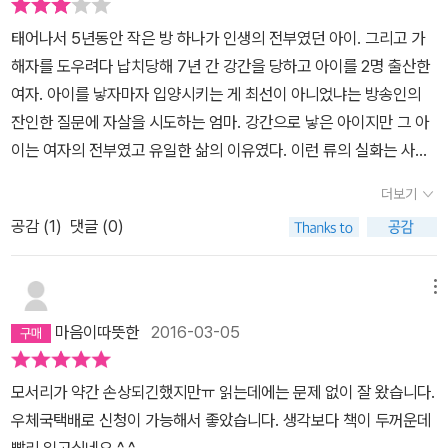
뒤로도 줄줄이 터져나온 여성 납치감금사건들이 있고, 더 오래 전으
태어나서 5년동안 작은 방 하나가 인생의 전부였던 아이. 그리고 가
로 거슬러 올라가면 일본군 성노예 할머니들에 이르기까지 끔찍한 일
해자를 도우려다 납치당해 7년 간 강간을 당하고 아이를 2명 출산한
들은 있었고, 또 있을 것이다.이 작품 <룸>은 요제프 프리츨 사건
여자. 아이를 낳자마자 입양시키는 게 최선이 아니었냐는 방송인의
과 제이시 두가드 사건 등을 종합해 놓은 것으로 보인다. 제이시 두가
잔인한 질문에 자살을 시도하는 엄마. 강간으로 낳은 아이지만 그 아
드는 11살 무렵 납치되었다가 납치범과의 사이에서 딸 둘을 얻었으며
이는 여자의 전부였고 유일한 삶의 이유였다. 이런 류의 실화는 사실
18년 뒤에야 부모에게로 돌아갈 수 있었다. 요제프 프리츨 사건은 자
세계 곳곳에서 등장인물과 줄거리만 약간 바꾸면 너무 많다. 그런 뉴
기의 친 막내딸을 24년간이나 지하감옥에 가둬두고 근친강간해 무려
더보기
스 말고, 그들의 감정선을 정밀하게 따라간 소설을 읽어보고 싶었다.
7명의 아이를 낳게 한 사건이다. 자기 친딸을 대상으로 했다는 점에
공감 (
1
)
댓글 (0)
예상가능한 평이한 내용이다. 비교해보려고 영화도 봤는데, 영화라는
서 다른 납치감금 사건보다 훨씬 더 역겹다. (그런데 사실 감금하지
특성 때문에 약간 더 불친절하다 싶지만, 그래도 영화가 더 낫다.
않았다뿐이지 친딸을 성추행하거나 성폭행하는 일은 비일비재하다)
메뉴
요제프 프리츨이 딸 엘리자베스에게서 낳은 아들이자 손자인 막내는
발견 당시 다섯 살로서 바깥 세상이 존재한다는 것조차 몰랐다고 한
마음이따뜻한
2016-03-05
다. 아마도 이 다섯 살 아이가 <룸>의 잭으로 재탄생하지 않았을까
싶다.'빠져서 잘됐어. 이제 아프지 않을 거야.'조금 전만 해도 이빨은
모서리가 약간 손상되긴했지만ㅠ 읽는데에는 문제 없이 잘 왔습니다.
엄마의 일부분이었는데 더 이상 아니었다.'참, 베개 밑에 이빨을 넣어
우체국택배로 신청이 가능해서 좋았습니다. 생각보다 책이 두꺼운데
놓으면 밤에 안 보이는 요정이 와서 돈으로 바꾸어준대.''이 안에서는