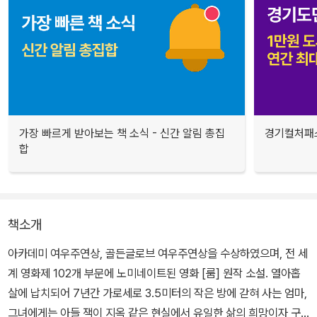
가장 빠르게 받아보는 책 소식 - 신간 알림 총집
경기컬처패스
합
책소개
아카데미 여우주연상, 골든글로브 여우주연상을 수상하였으며, 전 세
계 영화제 102개 부문에 노미네이트된 영화 [룸] 원작 소설. 열아홉
살에 납치되어 7년간 가로세로 3.5미터의 작은 방에 갇혀 사는 엄마,
그녀에게는 아들 잭이 지옥 같은 현실에서 유일한 삶의 희망이자 구