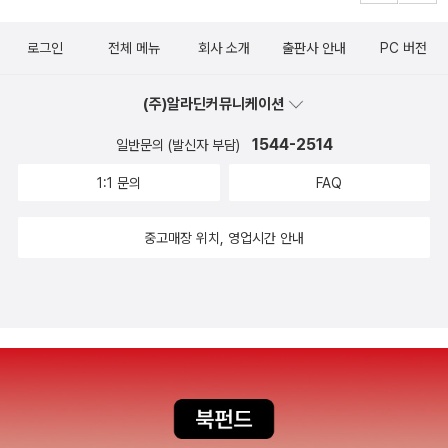
가 성공하려면 그녀에게 임신을 시키지 말았어야 했다는 말이다.여자
명 잭은 만족스럽게는 살고 있으나 진정 행복한 삶을 살고 있었다고
는 약해도 어머니는 강하다고, 룸에 자신만 있는 것 같으면 탈출 같은
는 말할 수 없을 것 같다.'나 오줌 쌌어.''괜찮아.''하지만 온통 젖었어.
로그인
전체 메뉴
회사 소개
출판사 안내
PC 버전
건 꿈도 꾸지 않았을지 모른다. 자신은 룸에 갇힐지라도 아들은 그렇
배쪽 티셔츠도 젖었어.''잊어버려.'나는 잊어버리려고 애썼다. 엄마의
게 할 수가 없다. 어떻게든 더 넓은 세상으로 나가게 해 줘야 한다. 하
머리 뒤쪽을 보았다. 바닥은 깔개 같았지만, 문양도 가장자리도 없이
(주)알라딘커뮤니케이션
지만 잭은 이제 막 5살이 되었다. 탈출을 감행하기엔 아직 어린 나이
보송보송한 회색으로 벽까지 죽 이어져 있었다. 벽이 녹색이라는 것
1544-2514
일반문의 (발신자 부담)
다. 엄마와 TV가 전부고 그것만으로도 충분한 아이가 이 방을 나가야
은 미처 몰랐다. 벽에는 괴물 그림이 있었지만, 잘 보니 사실 거대한
한다는 걸 무엇으로 납득할 수 있겠는가. TV로 사물을 인식하는 것과
1:1 문의
FAQ
바다 파도였다. 채광창 같은 모양이 벽에 나 있었다. 저건 뭔지 안다.
세상에 나가서 직접 몸으로 체득하는 건 확실히 다른 것이다. 바로 그
옆으로 난 창문이다. 수많은 나무 막대기가 창을 가로지르고 있었지
것을 조이는 엄마로서 아들에게 길을 열어줘야 하는 것이다. 그럴 때
중고매장 위치, 영업시간 안내
만, 그 사이에는 빛이 있었다.'아직 기억이 나.'나는 엄마에게 말했
이들에게 필요한 건 용기다.어느 날, 아들이 갑자기 고열에 시달리다
다.'당연하지.'엄마는 내 뺨을 찾아 키스했다.'아직 온통 젖어 있어서
죽은 것으로 가장하고 카펫에 돌돌 말아 닉에게 맡긴다. 그러면 닉은
잊어버릴 수가 없어.''아, 그거?' 엄마는 다른 목소리로 말했다. '침대
그런 줄만 알고 장례든 매장이든 한다며 잭을 바깥으로 반출할 것이
를 적신 걸 잊어버리라는 뜻이 아니었어. 그냥 걱정하지 말라는 뜻이
아닌가. 그렇게 룸을 빠져나간 잭의 시선이 참 인상적이다. 닉이 운전
었지.' (p. 268)세상에 대해 끊임없이 엉뚱하고 순수한 질문을 퍼붓
하는 차에 짐짝처럼 실려서 처음으로 본 세상과 하늘은 그것을 보는
는 잭은 사랑스럽다. 도무지 행복하거나 즐거울 것 같지 않은 상황에
것만으로도 두려움이고 동시에 벅찬 일이었을 것이다.아무튼 잭의 탈
서 잭은 엄마의 보호 아래 구김살 하나 없이 밝게 자랐다. 잭의 엄마가
출극은 처음 시도한 것치고는 아슬아슬했지만 성공적이었다. 그 덕분
스스로 아이를 잘 키워냈다고 말하는 데에 반박하지 못할 만큼. 하지