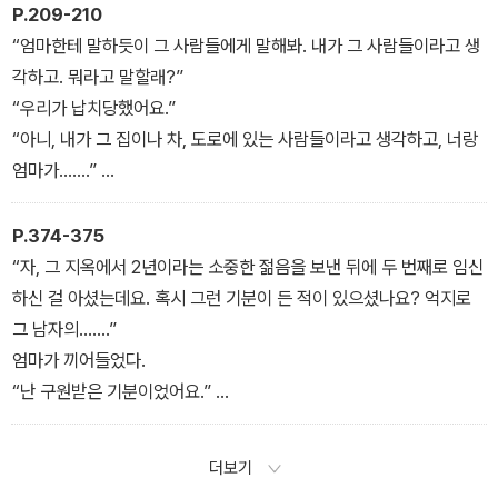
“잘 자, 엄마. 참, 벌레들도. 벌레들 잊지 마.”
엄마는 나를 단단히 잡았다.
P.209-210
“잘 자라. 잘 자라. 벌레야, 물지 마.”
“엄마는 언제든지 너랑 같이 있는 게 좋아.”
“엄마한테 말하듯이 그 사람들에게 말해봐. 내가 그 사람들이라고 생
“하지만 방이 작고 구리다고 했잖아.”
각하고. 뭐라고 말할래?”
“아, 잭.”
“우리가 납치당했어요.”
엄마는 잠시 아무 말도 하지 않았다.
“아니, 내가 그 집이나 차, 도로에 있는 사람들이라고 생각하고, 너랑
“그래, 난 바깥에서 사는 게 더 좋아. 하지만 너랑 같이.”
엄마가…….”
“난 엄마랑 같이 여기 있는 게 좋아.”
나는 다시 말했다.
평생 그렇게 재미있는 이야기는 처음 듣는 기분이었다. 어쩌면 실제
“너랑 엄마가…….”
P.374-375
로 그랬을지도 모른다.
“아니, 넌 ‘우리 엄마랑 내가’라고 해야지.”
“자, 그 지옥에서 2년이라는 소중한 젊음을 보낸 뒤에 두 번째로 임신
“너랑 내가…….”
하신 걸 아셨는데요. 혹시 그런 기분이 든 적이 있으셨나요? 억지로
엄마는 숨을 내쉬었다.
그 남자의…….”
“좋아, 됐어. 그냥 쪽지를 주면 되겠다. 쪽지는 아직 안전하지?”
엄마가 끼어들었다.
나는 속옷 안을 보았다.
“난 구원받은 기분이었어요.”
“없어졌어!”
“구원받았다, 아름답군요.”
엉덩이 사이로 미끄러져 들어간 것이 느껴졌다. 나는 쪽지를 꺼내 보
엄마는 입술을 비틀었다.
더보기
여주었다. “앞쪽에다 보관해. 혹시라도 떨어뜨렸으면 이렇게 말해.
“다른 사람들은 모르겠어요. 난 열여덟 살에 낙태를 했지만 그건 후회