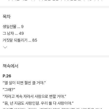
원이었다. 갇힌 방을 세상의 전부로 알고 방의 모든 것을 친구로 여기
는 다섯 살 소년 잭, 그에겐 엄마가 세상의 전부였다.
목차
엄마는 아직도 바깥세상의 구조를 바라며 전깃불로 신호를 보내기도
생일선물 ... 9
하지만 아무런 도움을 받지 못해 좌절한다. 절망적인 상황에서 엄마
그 남자 ... 49
는 잭을 바깥세상으로 내보내기로 결심한다. 태어나서 한 번도 엄마
거짓말 되돌리기 ... 85
와 떨어져본 적이 없는 잭은 엄마를 위해 그의 전 생애를 건 모험을 한
다.
책속에서
2015년 레니 에이브러햄슨 감독의 영화로도 만들어져 전 세계 영화
제 102개 부문에 노미네이트되며 언론과 평단의 극찬 세례를 받고 있
P.26
다. 특히 엄마 조이 역의 브리 라슨은 제88회 아카데미 여우주연상,
“열 살이 되면 훨씬 클 거야.”
제73회 골든 글로브 여우주연상, 제69회 영국 아카데미 여우주연상,
“그래?”
전미비평가협회 여우주연상, 미국 배우 조합상 여우주연상 등 20여
“자라고 계속 자라서 사람으로 변할 거야.”
개의 여우주연상을 휩쓸었으며, 아들 잭 역의 제이콥 트렘블레이 역
“음, 넌 지금도 사람인걸. 우리 둘 다 사람이야.”
시 제21회 크리스틱 초이스 어워즈에서 아역상을 수상하며 절정의 연