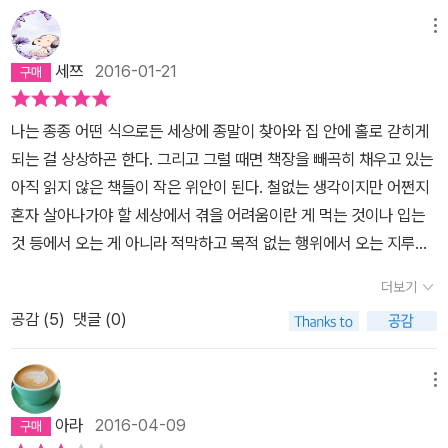
메뉴
세쯔
2016-01-21
나는 종종 어떤 식으로든 세상에 종말이 찾아와 집 안에 홀로 갇히게
되는 걸 상상하곤 한다. 그리고 그럴 때면 책장을 빼곡히 채우고 있는
아직 읽지 않은 책들이 작은 위안이 된다. 철없는 생각이지만 어쩐지
혼자 살아나가야 할 세상에서 겪을 어려움이란 게 먹는 것이나 입는
것 등에서 오는 게 아니라 적막하고 목적 없는 행위에서 오는 지루함
에 있을 것만 같다. 그런 상상은 대개 책장의 책들을 둘러보면서 끝이
더보기
난다. 아마도 이게 고립에 대해 일반인이 상상할 수 있는 수준일 것이
공감 (
5
)
댓글 (0)
다. 누군가에 의해 강제로 좁은 공간에 갇혀 그의 성노리개가 되고 그
가 없을 때는 마음을 놓지만 우울하고 고통스럽고 고독한 시간을 보
내야 하는 고립, 감금에 대해서는 도저히 상상할 수가 없다. 하지만 이
메뉴
런 일들은 우리가 모르게 세상 어디선가 계속해서 있어왔다. 2006년
아라
2016-04-09
나타샤 캄푸쉬 사건에서부터 2009년 요제프 프리츨 사건에 이어 그