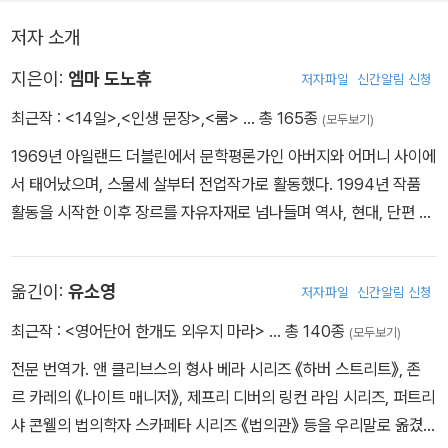
저자 소개
지은이:
엠마 도노휴
저자파일
신간알림 신청
최근작 :
<14일>
,
<인생 문장>
,
<룸>
… 총 165종
(모두보기)
1969년 아일랜드 더블린에서 문학평론가인 아버지와 어머니 사이에
서 태어났으며, 스물세 살부터 전업작가로 활동했다. 1994년 작품
활동을 시작한 이후 장르를 자유자재로 넘나들며 역사, 현대, 단편 소
설뿐만 아니라 영화, 무대, 라디오 대본까지 다양한 작품을 발표해왔
다. 『슬래머킨』, 『봉인된 편지』, 『인생 가면』 등 그녀의 작품 대다수가
옮긴이:
유소영
저자파일
신간알림 신청
베스트셀러에 오르며 대중의 사랑을 받았다. 그중에서도 19세기 아
일랜드 ‘단식 소녀’의 이야기를 그린 『더 원더』는 플로렌스 퓨 주연 영
최근작 :
<영어단어 한개도 외우지 마라>
… 총 140종
(모두보기)
화로 제작되어 넷플릭스에 공개되었으며, 『헤븐』은 더블린 문학상 최
전문 번역가. 앤 클리브스의 형사 베라 시리즈 《하버 스트리트》, 존
종 후보에 올랐다. 시대를 초월한 두 소녀의 러브스토리를 다룬 『러니
르 카레의 《나이트 매니저》, 제프리 디버의 링컨 라임 시리즈, 퍼트리
드 바이 하트: 미친 사랑의 편지』는 곧 국내에서 출간 예정이다. 이 책
샤 콘웰의 법의학자 스카페타 시리즈 《법의관》 등을 우리말로 옮겼
『룸』은 2008년 오스트리아에서 일어났던 충격적인 밀실 감금 사건