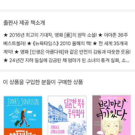
다. 그 밖의 역서로 이민진의 《백만장자를 위한 공짜 음식》, 비그디스
에서 모티프를 얻은 소설로 휴즈 & 휴즈 아이리시 노블, 로저스 작가
요르트의 《의지와 증거》, 존 스칼지의 《무너지는 제국》 삼부작, 윌리
협회 소설 부문 상, 코먼웰스 상, 북셀러 연합 리브리스 소설 부문 상,
엄 린지 그레셤의 《나이트메어 앨리》, 리처드 모건의 《얼터드 카본》,
최고의 작가 부문 상 등 다수의 문학상을 수상했다. 또한 2010년 《뉴
출판사 제공 책소개
셰한 카루나틸라카의 《말리의 일곱 개의 달》, 줄리애나 배곳의 《우주
욕 타임스》 올해의 책으로 선정되었고, 부커상, 커먼웰스상, 오렌지상
★ 2016년 최고의 기대작, 영화 [룸]의 원작 소설! ★ 아마존 36주
에 구멍을 내는 것은 슬픔만이 아니다》, 라이오넬 슈라이버의 《마니
최종 후보에 오르며 300만 부 가까이 판매되는 기염을 토했다. 또한
베스트셀러! ★ 《뉴욕타임스》 2010 올해의 책! ★ 전 세계 35개국
아, 평등에 미친 시대》, 논픽션 《어둠 속으로 사라진 골든 스테이트
동명의 영화로도 제작되어 아카데미상, 골든 글로브상, 전미비평가협
계약! ★ 영화 [인생은 아름다워]와 같은 반전의 감동과 따듯한 웃음!
킬러》 등이 있다.
회상 등 전 세계 영화제 50개 부문을 수상하며 폭발적인 인기를 얻었
★ 24년간 지하 밀실에 감금된 채 엄마가 된 소녀의 충격 실화, 소설
다.
로 재탄생! “고도의 예술적 기교를 보여준 퍼포먼스.” -《엘르》 “올해
에 가장 충격적이며 심오한 작품.” -《워싱턴포스트》 2008년 전 세계
이 상품을 구입한 분들이 구매한 상품
를 경악하게 만든 충격 실화! 24년간 지하 밀실에 갇혀 납치범의 아
이를 낳은 여성 일찍이 마크 트웨인은 “현실은 소설보다 기괴하
다.”고 말했다. 2008년 오스트리아에서 정말로 소설보다 기괴하고
충격적인 사건이 벌어졌다. 요제프 프리츨이라는 73세의 노인이 24
년간 친딸을 밀실에 가두어 지속적으로 성폭행해온 사실이 밝혀진 것
이다. 엘리자베스라는 이 여성은 산소도 부족한 지하 밀실에 감금당