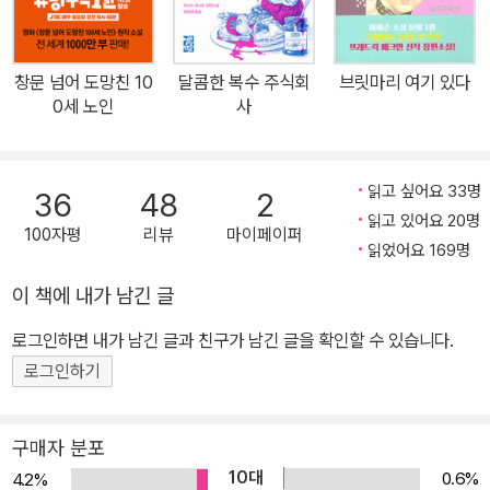
한 채 아버지의 자녀를 일곱 명이나 낳았다. 이 잔혹한 범죄의 전말은
빛도 들지 않은 토굴 같은 밀실에서 사육되다시피 키워져 산소 부족
과 영양 불균형으로 건강이 위태로워진 그들의 딸 커스틴이 병원에
창문 넘어 도망친 10
달콤한 복수 주식회
브릿마리 여기 있다
입원하면서 드러났다. 엘리자베스와 자녀들이 구출된 이후 파파라치
0세 노인
사
들은 그들의 사진을 찍기 위해 병원에 몰래 잠입하기도 했으며 언론
사에서는 인터뷰에 대한 대가로 엘리자베스에게 약 15억 6천만 원을
제시하기도 했다. 실화를 모티프로 한 소설 『룸』의 탄생, 잔혹한 현실
읽고 싶어요 33명
36
48
2
보다 더욱 강력한 사랑 이야기! 최악의 근친강간을 소재로 한 이 충격
읽고 있어요 20명
100자평
리뷰
마이페이퍼
적인 실화를 바탕으로 엠마 도노휴는 2010년 한 편의 소설을 출간한
읽었어요 169명
다. 그녀는 전 세계를 떠들썩하게 만든 이 자극적인 소재에서 모두를
이 책에 내가 남긴 글
미소 짓게 만드는 사랑스러운 캐릭터를 창조해낸다. 잔악한 범죄의
로그인하면 내가 남긴 글과 친구가 남긴 글을 확인할 수 있습니다.
결과로 태어난 소년 잭에게 그가 속한 세상은 재미있는 일로 가득 차
있다. 작은 식탁, 의자, 벽, 천장, 더러운 깔개 그리고 쥐까지 모두가
로그인하기
소년의 친구다. 엄마는 아들에게 어두운 현실을 숨긴 채 모든 것을 밝
고 아름답게 포장한다. 마치 영화 <인생은 아름다워>에서 아버지 귀
구매자 분포
도가 수용소의 참혹한 현실을 아들에게 게임인 것처럼 포장했듯이.
10대
0.6%
4.2%