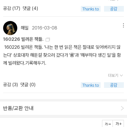
처음에 소녀는 반항도 하고, 탈출도 감행하지 않았을까. 그러면서 서
상을 강제로 차단당했기 때문이다. 아예 존재 자체를 모르던 것을 갈
공감 (
17
)
댓글 (4)
서히 납치범에게 길들여져 갔을 것이다. 소위 말하는 가스라이팅. 그
망할 수는 없다. 그래서 잭은 행복하지만 엄마는 불행하다. 그러면 잭
러나 영화는 그 모든 있을 법한 상황들을 배제하고 그녀의 아들 닉의
은 방 안에 갇혀 있지만 행복하므로 그가 받는 대우가 온당한 걸까?
5살 생일이 되는 날부터 시작을 한다. 사실 성별을 말하지 않으면 여
해밀
2016-03-08
메뉴
행복하게 살게 해줬으니 감사하라고 '올드 닉'이 뻐길 수 있는 걸까?
자 아인 줄 착각하겠다. (이 아들 역은 '굿 보이즈'에 나왔던 제이콥 트
물론 말도 안 되는 이야기이다. 당연히 가져야 할 자유를 빼앗은 뒤 그
160226 빌려온 책들.
렘블레이다.) 곱상한 외모에 머리를 태어나 한 번도 자르지 않았다.
것이 없어 너는 더 안전하다거나 행복해졌다고 말할 수는 없다. 고통,
160226 빌려온 책들. ​​'나는 한 번 읽은 책은 절대로 잊어버리지 않
이것은 또 이들 모자가 얼마나 오랫동안 갇혀 있었는지를 보여주는
슬픔, 기쁨을 다른 사람이 대신 느껴줄 수 없듯이 행복이란 감정 또한
는다' 상호대차 해둔걸 찾으러 갔다가 '룸'과 '해부하다 생긴 일'을 함
것이 되기도 한다.가스라이팅이 될 수밖에 없는 건 납치범 닉의 완력
대신 판단해 줄 수 있는 것이 아니다. 그리고 홀로 판단하고 행동하는
께 빌려왔다.기록해두기.
도 있겠지만 좀 허접해서 그렇지 방에 있을 건 다 있다. TV가 있어 세
것은 자유로운 상태를 의미한다. 선택지 가운데 어느 것도 제한당하
상 소식을 들어 볼 수 있고, 작지만 하늘도 바라볼 수 있다. 더구나 생
더보기
지 않은 상황에서 본인이 직접 선택하여 행복을 느낄 때 그것을 행복
필품을 공수해 주지 않는가. 최소한 굶어 죽을 일은 없다.그러나 소녀
공감 (
3
)
댓글 (0)
이라고 말할 수 있다. 즉 자유로운 상태는 행복의 전제조건이 된다. 잭
조이는 어느새 여인이 되었고 자신의 아이가 자라고 있다. 그것은 그
은 아직 어린 나이이기 때문에 엄마와의 관계만으로도 충분히 만족스
녀가 언제까지나 무력하게만 있을 수 없는 결정적인 요인으로 작용했
런 상태에 도달할 수 있다. 또, 자유로운 활동의 모든 것이 차단당한
을 것이다. 동시에 완전범죄는 결코 성공하지 못한다는 것을 증명하
반품/교환 안내
상태지만 자신이 어떤 상황에 처해 있는지 알지 못한다. 만일 잭이 본
는 것이 되기도 한다. 다시 말하면 납치범 닉은 어설픈 납치범이라는
인 스스로 바깥 세상에서 외따로이 떨어져 최소한의 것만을 취하는
말이다. 그는 조이를 납치하는 데 성공을 했을지 모른다. 그러나 납치
삶을 살고 거기서 행복을 느낀다면 온당하지만, 그렇지 못하기에 분