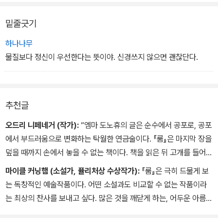
‘나는 납치당했어요!’ 말해봐. 그냥 그 말만.”
해본 적이 없으니까요.”
“나는 납치당했어요.”
부풀린 머리를 한 여자는 입을 약간 벌렸다. 그러다 그녀는 종이를 내
밑줄긋기
“사람들이 들을 수 있도록 또렷하고 크게.”
려다보고 다시 엄마를 보았다.
하나나무
“나는 납치당했어요.”
“5년 전 그 추운 3월의 어느 날 당신은 원시적인 조건에서 혼자 건강
물질보다 정신이 우선한다는 뜻이야. 신경쓰지 않으면 괜찮단다.
나는 소리쳤다.
한 아이를 출산하셨습니다. 그것이 당신 인생에서 가장 힘든 일이었
“아주 잘했어. 그러면 그들이 경찰에 연락할 거야. 경찰은 방 을 찾을
나요?”
때까지 집집마다 뒷마당을 수색할 거고.”
엄마는 고개를 저었다.
그리 확신하는 표정은 아니었다. 내가 상기시켜주었다.
“최고의 일이었죠.”
추천글
“토치로.”
“아, 물론 그러셨겠지요. 모든 어머니들이 그러니까요.”
오드리 니페네거 (작가):
“엠마 도노휴의 글은 순수에서 공포로, 공포
우리는 연습하고 또 연습했다. 죽은 척하기, 트럭, 빠져나오기, 뛰어내
“네. 하지만 제게, 잭은 모든 것이었어요. 난 다시 살게 됐답니다. 중
에서 부드러움으로 변화하는 탁월한 연금술이다. 『룸』은 마지막 장을
리기, 달리기, 사람, 쪽지, 경찰, 토치. 아홉 가지였다. 머릿속에 한꺼
요한 것이 생긴 거죠. 그래서 그 뒤에는 얌전하게 굴었어요.”
덮을 때까지 손에서 놓을 수 없는 책이다. 책을 읽은 뒤 고개를 들어보
번에 다 넣을 수 있을지 알 수 없었다. 엄마는 당연히 할 수 있지, 넌
“얌전하게? 아, 그러니까.”
면 세상은 똑같지만 독자는 어딘가 변하며, 이런 기분은 며칠 동안 떠
엄마의 영웅이니까, 다섯 살이니까, 라고 했 다. 아직 네 살이라면 얼
마이클 커닝햄 (소설가, 퓰리처상 수상작가):
『룸』은 극히 드물게 보
“잭을 안전하게 지키려는 생각뿐이었어요.”
나지 않는다.
마나 좋을까.
는 독창적인 예술작품이다. 어떤 소설과도 비교할 수 없는 작품이라
는 최상의 찬사를 보내고 싶다. 많은 것을 깨닫게 하는, 어두운 아름다
움과 힘을 지닌 책이라고 설명하는 것으로 충분할 것이다.