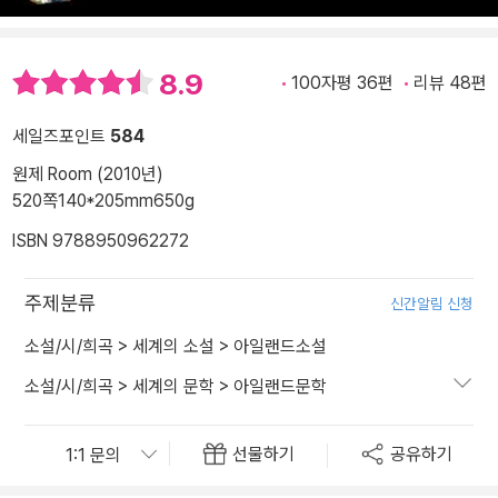
8.9
100자평 36편
리뷰 48편
세일즈포인트
584
원제 Room (2010년)
520쪽
140*205mm
650g
ISBN 9788950962272
주제분류
신간알림 신청
소설/시/희곡
>
세계의 소설
>
아일랜드소설
소설/시/희곡
>
세계의 문학
>
아일랜드문학
선물하기
공유하기