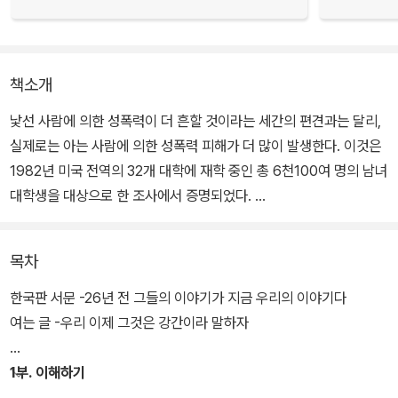
책소개
낯선 사람에 의한 성폭력이 더 흔할 것이라는 세간의 편견과는 달리,
실제로는 아는 사람에 의한 성폭력 피해가 더 많이 발생한다. 이것은
1982년 미국 전역의 32개 대학에 재학 중인 총 6천100여 명의 남녀
대학생을 대상으로 한 조사에서 증명되었다.
이 프로젝트는 미국 국립정신건강연구소와 페미니스트 저널인 《미즈
목차
매거진》이 공동으로 진행했다. ‘아는 사람에 의한 성폭력’에 대한 가
장 큰 규모의 과학적 연구였다. 이렇게 대규모로 진행된 연구 프로젝
한국판 서문 -26년 전 그들의 이야기가 지금 우리의 이야기다
트를 통해서 이 책이 세상에 나왔다.
여는 글 -우리 이제 그것은 강간이라 말하자
연구조사를 통해서 나온 통계와 자료, 피해자들의 솔직한 인터뷰, 그
1부. 이해하기
리고 남성들의 이야기까지, 심리학자들의 분석과 문제를 둘러싼 전문