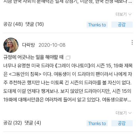
지금 한국 사회의 문해력은 일제 강점기, 미군정, 한국 전쟁 때보다 후
지만, 내가 올라가야 하는걸까.. 내가 권력을 가져야할까, 지금보다 더
침내 목숨을 건진다. 이후 공식적인 의료 검진을 통해 피해자의 질 속
퇴했다. P.95 정희진,새로운 언어를 위해 쓴다스마트폰이 보급되면
한 권력을 가져야 할까. 내가 권력을 가지는 게 답일까. 그렇지만 권력
더보기
에 남아 있던 정액이 가해자의 것으로 밝혀지고, 마찬가지로 가해자
서 다양한 지식에의 접근성이 높아졌다. 하지만 이러한 간편함 때분
을 가진다는 것은 책임도 가진다는 것을 의미하는데...입맛이 쓰고 갈
몸에 묻어 있던 혈흔과 피부 조직은 피해 여성의 것으로 확인도니다.
공감 (
48
)
댓글 (16)
에 현대인들은 지식을 '습득'하는 것이 아닌 '소비'하는것에 가까워졌
길도 멀다. 다른 얘긴데,사람이 다른 한 사람에 대해 미치는 영향에
또한 피해자의 온몸에 난 상처들 역시, 사건 당시 가해자가 갖고 있던
다. 이런 요즘 문해력 논란이 잊을만하면 불거진다. 심심한 사과·질척
대해 생각해본다.절망과 좌절, 스스로를 믿지 못해 어쩔 줄 모르는 사
흉기로 인한 것임이 판명되기에 이른다. 218쪽. 아마, 이 지경에까지
거리다 이런 뜻이었어…문해력 논란 | 한경닷컴 (hankyung.com)빠
람에게 다른 사람이 해줄 수 있는 일.이 책에서 드러나는 많은 사례들
다락방
2020-10-08
메뉴
이르려면 강간을 입증하기 위해서는 목숨을 걸어야 할 판이다. 아니,
르고 손쉬운 것에 쏠리는 소비문화, 맥락을 고려하지 않는 읽기는 몰
에서, 강간 피해자들은 자신이 강간당했다는 사실을 다른 사람들에게
규정에 어긋나는 일을 해야할 때
주로 목숨을 잃어야지만 강간살해가 되는지도 모르겠다. 이런 인식을
이해로 가는 지름길이다. 입시위주의 교육도 여기에 한몫했다고 생각
잘 얘기하지 못한다. 얘기했을 때 듣게 될 말들이 두려워서. 그런데,
너무나 유명한 미국 드라마 《그레이 아나토미》의 시즌 15, 19화 제목
지니고 있으니, 알고 지내던 사람, 그것도 데이트를 하거나 또는 그전
한다. 독서가 좋은 거라고 모두들 말은 하지만 정작 학생들은 내신을
한 피해자의 엄마는, 그걸 눈치채준다. 그 부분 읽다가 울어버렸는데,
은 <그동안의 침묵> 이다. 여동생이 이 드라마의 팬이라서 나에게 자
에 이미 성관계를 맺고 있었던 사람에게 '강제로' 당했다고 해도 '그럴
챙기고 입시를 준비해야 하기 때문에 책 읽을 시간이 턱없이 부족하
쓰려니까 또 눈물나네.한편 인터뷰 과정에서 만난 여성 중에는 다행
주 추천하곤 했지만 나는 이토록 긴 시즌의 드라마를 볼 자신이 없다.
수도 있구나' 하고 넘어가는 사람이 많았고, 또 무언가 억울하다는 생
다. 책 읽는 시간은 일종의 사치로 변모한다. 독서에 대한 이상은 높아
히 가족 관계에서 긍정적인 경험을 한 이도 있었다. 열아홉에 데이트
도대체 이걸 언제다 챙겨보나. 보지 않았던 드라마이지만, 시즌 15의
각을 했지만, 그것은 '강간'은 아니었다고 피해자가 생각하거나 (가해
서 서울대 선정 고전 100, 노벨상 수상작품 등의 읽어야할 리스트는
강간을 당한 로리가 그 예로, 로리의 어머니는 평소 활달하던 딸이 몇
19화에 대해서만큼은 여러차례 들어서 알고 있었다. 여동생으로부터
자는 말할 것도 없다. 피해자가 이런 생각을 하는데... 이 책에 나와 있
넘쳐나지만 정작 이런 책들을 읽고 토론할 만한 시간여유가 그들에게
주 동안 이상할 정도로 말이 없고 우울해 보이자 로리에게 무슨 일이
도, 친구들로부터도 그리고 SNS를 통해서도 이미 이 회차의 줄거리
는 사례들을 보면 이렇게 관계를 맺은 다음 가해자들은 거의 대부분
는 없다. 이러한 교육의 모순은 대학을 가도 크게 달라지지 않는다. 취
있느냐고 묻는 등 신경을 쓰기 시작했다. 그러던 어느 날 저녁, 로리
더보기
를 들어 알고 있었고, 유명한 장면이 캡쳐되어 돌아다니는 것도 보았
이 아무런 죄의식 없이 피해자을 집에까지 데려다 분다. 이 생각 없음.
업을 위해 스펙 쌓기에 바빠서 당장 쓸모있는 정보,성적쌓기에 골몰
어머니와 그녀의 친구가 로리를 데리고 나가 외식을 하던 중에, 어머
공감 (
32
)
댓글 (4)
더랬다. 처음부터 다 챙겨볼 생각을 하니까 그간 시작도 못햇던건데,
개인의 문제가 아니라 사회화의 문제라고 이 책에서 끊임없이 이야기
하게 된다. 이 시스템 내에서 뉴스에 등장하는 한자어등 의미어들을
니의 친구는 자신이 과거에 겪은 데이트 강간 경험을 이야기 하기 시
그렇다면 그 회차 한 편만 우선 볼까, 하고 어제 점심 먹으면서 시청하
하고 있는 그런 사회화...), 있을 수 있는 일이라고 가해자가 생각하는