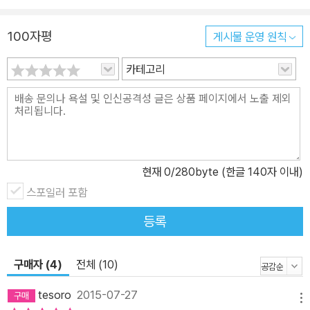
모든 것이 담겨있다. 어떻게 데이트가 강간이 되는 것일까? 왜 피해
자는 말하지 못할까? 관계 맺기를 위해 남성도 읽어야 할 책 ‘데이트
100자평
게시물 운영 원칙
강간’. 둘 사이의 즐거운 한때를 연상시키는 단어 ‘데이트’와 폭력과
카테고리
범죄를 상징하는 ‘강간’이라는 단어의 조합. 어떻게 데이트가 강간이
되는 것일까? 데이트 상대자, 학교나 회사에서 알고 지내는 관계, 친
구를 통해 알게 된 지인, 때로는 서로 사귀고 있거나 성관계를 한 적이
있는 친밀한 관계에서, 성폭력이라니. 그러나 연구조사 결과 "적지 않
은 여성들이 데이트 상대나 지인에게 강간 피해를 입는 것으로 나타
났다." 그리고 "그들 중 대부분은 피해 사실을 신고하지 않았다고 설
현재
0
/280byte (한글 140자 이내)
문조사에 답했다." 《미즈 프로젝트 통계 조사 결과》 응답한 여성 가운
스포일러 포함
데 4명 중 1명꼴로 강간 혹은 강간 미수 피해 경험이 있었다. 이 중 8
등록
4%는 가해자와 친분이 있는 관계였다. 강간 피해의 57%는 데이트
중에 발생했다. "아는 사람에게 강간을 당한다는 건 잘 알려지지 않은
일이었어요. 적어도 제가 사는 세상에서는요." -폴라 직장동료에 의한
구매자 (4)
전체 (10)
피해자 피해자의 말처럼 아는 사람에 의한 강간은 잘 알려지지 않은
tesoro
2015-07-27
사실이다. 대인범죄 중 강간의 신고 비율은 원래 낮은 편에 속하지만
메뉴