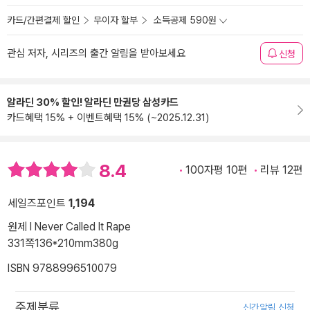
카드/간편결제 할인
무이자 할부
소득공제 590원
관심 저자, 시리즈의 출간 알림을 받아보세요
신청
알라딘 30% 할인! 알라딘 만권당 삼성카드
카드혜택 15% + 이벤트혜택 15% (~2025.12.31)
8.4
100자평 10편
리뷰 12편
세일즈포인트
1,194
원제 I Never Called It Rape
331쪽
136*210mm
380g
ISBN 9788996510079
주제분류
신간알림 신청