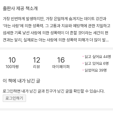
출판사 제공 책소개
가장 빈번하게 발생하지만, 가장 은밀하게 숨겨지는 데이트 강간과
‘아는 사람’에 의한 성폭력. 그 고통과 치유와 예방책에 관한 치밀하고
섬세한 기록 낯선 사람에 의한 성폭력이 더 흔할 것이라는 세간의 편
견과는 달리, 실제로는 아는 사람에 의한 성폭력 피해가 더 많이 발생
한다. 이것은 1982년 미국 전역의 32개 대학에 재학 중인 총 6천10
0여 명의 남녀 대학생을 대상으로 한 조사에서 증명되었다. 이 프로
읽고 싶어요 44명
10
12
16
젝트는 미국 국립정신건강연구소와 페미니스트 저널인 《미즈 매거
읽고 있어요 6명
100자평
리뷰
마이페이퍼
진》이 공동으로 진행했다. ‘아는 사람에 의한 성폭력’에 대한 가장 큰
읽었어요 39명
규모의 과학적 연구였다. 이렇게 대규모로 진행된 연구 프로젝트를
이 책에 내가 남긴 글
통해서 이 책이 세상에 나왔다. 연구조사를 통해서 나온 통계와 자료,
피해자들의 솔직한 인터뷰, 그리고 남성들의 이야기까지, 심리학자들
로그인하면 내가 남긴 글과 친구가 남긴 글을 확인할 수 있습니다.
의 분석과 문제를 둘러싼 전문가의 조언 및 법정 공방 등 그야말로 이
로그인하기
책은 '아는 사람에 의한 강간'에 대해 알아야 할 모든 것이 담겨있다.
빈번하게 발생하지만, 은밀하게 감춰지는 데이트 강간과 ‘아는 사