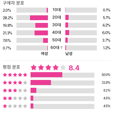
구매자 분포
람’에 의한 성폭력. 미국 전역 32개 대학 6천100여 명의 남녀 대학생
10대
0.1%
2.0%
을 대상으로 조사 저자 로빈 월쇼는 "누구도 그것을 강간이라 부르지
20대
5.1%
28.2%
않았다"라고 입을 뗀다. "성폭력은 낯선 사람에 의해 일어난다"는 잘
30대
4.2%
19.8%
못된 통념 때문에 '데이트 강간'이나 '아는 사람'에 의한 성폭력은 피해
40대
자 스스로도 자신이 당한 게 성폭력이었다는 것을 인식하는 데 오랜
6.0%
21.3%
시간이 걸리기 때문이다. 그러나 낯선 사람에 의한 성폭력이 더 흔할
50대
3.7%
7.6%
것이라는 세간의 편견과는 달리, 실제로는 아는 사람에 의한 성폭력
60대
1.2%
0.7%
여성
남성
피해가 더 많이 발생한다. 이것은 1982년 미국 전역의 32개 대학에
재학 중인 총 6천100여 명의 남녀 대학생을 대상으로 한 조사에서
8.4
평점 분포
증명되었다. 이 프로젝트는 미국 국립정신건강연구소와 페미니스트
저널인 《미즈 매거진》이 공동으로 진행했다. ‘아는 사람에 의한 성폭
50.0%
력’에 대한 가장 큰 규모의 과학적 연구였다. 이렇게 대규모로 진행된
31.8%
연구 프로젝트를 통해서 이 책이 세상에 나왔다. 연구조사를 통해서
9.1%
나온 통계와 자료, 피해자들의 솔직한 인터뷰, 그리고 남성들의 이야
4.5%
기까지, 심리학자들의 분석과 문제를 둘러싼 전문가의 조언 및 법정
4.5%
공방 등 그야말로 이 책은 '아는 사람에 의한 강간'에 대해 알아야 할