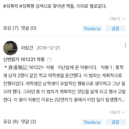
능하다는 소비 지상주의와 맥락을 같이한다고 생각한다. 이런 인식의
분은 그 목소리를 듣지 못한 채, 뭔가 ｀좋지 않은｀ 기분을 무시하며
로 해보겠습니다.2월은 현재 잠정적으로 '실비아 페데리치'의 《혁명
말씀은 모두 다 밑줄 그을만한 것들인데, 이다혜 기자님의 상황을 보
해서 도나와 같은 상황에 빠진 여성이 쉽게 피해를 예방할 수 있는 것
을까. 이에 조와 다른 닥터는 그것이 너의 잘못이 아니라고 말해준다.I
#성폭력 #성폭행 검색으로 찾아낸 책들. 의외로 별로없다.
전제하에 N번방과 같은 성폭력의 상품화가 현실화되었다. 점점 자극
살아가기 예사다. 자기의 내면에서는 조심하라고 경고를 보내지만,
의 영점》+《캘리번과 마녀》로 하면 어떨까 생각중입니다. 의욕 돋는,
는 눈도 이 모든 이야기들이 밖으로 나오는데 크게 한몫한다. 나는 특
은 아니다. 하지만 여기서 중요한 것은 그 순간에 도나가 그런 방법들
t was not your fault.그러나 트라우마에 시달리고 있는 피해자에
적이고 폭력적으로 강화되는 포르노 소비를 '표현의 자유' ,'소비의 자
사회화된 자아는 타인을 일단 믿어야 한다고 생각하기 때문이다. 여
희망찬 책을 읽어보고 싶다는 멤버의 바람을 담은것인데요, 그렇지만
히나 이다혜 기자의 이 말이 아주 날카롭다고 생각했다.이다혜: 오히
더보기
을 아예 떠올릴 수조차 없었다는 사실이다. 우리 사회가 가르쳐온 남
게 그 말이 제대로 가 닿지 않는다. 그녀는 자꾸 다른 사람들의 말이
유'라는 '소비 만능주의'와 '이기적 자유주의'로 포장하려 한다면 그런
자아이들은 어릴 때부터 시키는 대로 행동하고 남자아이들의 요구에
혁명의 영점은 희망적이긴 한걸까... 아직 읽어보지 않아 잘은 모르겠
려 뒤에서 숨길 짓을 하는 사람일수록 앞에서 더 적극적으로 좋은 일
공감 (
7
)
댓글 (0)
녀 간 소통과 상호작용의 방식은 도나를 그처럼 무기력하게 만들었
제대로 들리지 않고 두렵고 고통스럽다. 그런 와중에 남편으로부터
암묵적 동의속에 어떤 이들의 성은 단순한 오락거리로 계속 농락되고
응해야 한다고 배운다. 착한 여자아이는 남을 실망시키지 않기 위해
어요. 12월 21일 현재, 올해 및 12월을 열흘 정도 남겨두고 있는데
을 하는 척하나 봅니다. 그래야 자신들에게 올 공격이나 비난을 예상
다.(p. 157)남성이 상대 여성의 언행을 잘못 해석하고 있다 해도, 만
당한 피해를 얘기하는 의사에게 자신이 말한다.그건 당신 잘못이 아
합법적으로 강간될 것이다. 이 자유는 유독 누군가의 고통과 속박없
'자신의 감정과는 상관없이'상냥해야 한다는 것도. (p.73-74)에이프
《페미사이드》는 1/4 정도 읽었네요.. 음... 남은 시간동안 열심히 부
하기 쉽고, 나중에 무슨 일이 생겨도 피해 갈 여지가 생길 테니까요.
약 그가 성적인 공격성을 드러내지 않는다면 아무 일도 발생하지 않
니잖아요.다른 사람의 일에 대해서라면 그것이 피해자의 잘못이 아니
마립간
2016-12-21
메뉴
이는 기능하지 않는다. 참으로 이상한 자유다. 영국 정부는 1918년에
릴을 강간한 가해자도 어떤 일이 있었는지에 대해 전혀 이해하지 못
지런히 읽어 완독을 목표로 해야겠습니다. 다른 분들도 힘내주시고
(팔려 가는 소녀들, p.387)사건이 존재하고 피해자가 존재하는데 거
을 것이다. 그러나 남성이 공격적으로 성관계를 요구하는 데 반해 여
라는 걸 알고 있으면서도 그것이 자신의 일이라면 일단 자신 탓을 하
30세 이상의 여성에게 투표권이 주어졌다. 그 이전에 여성에게 투표
하는 것 같았다. 둘은 사건이 있기 얼마 전에 만난 사이로, 데이트를
요,자, 1월 도서, 《우리의 의지에 반하여》함께 읽으실 분들 댓글 달아
기다 대고 '(가해자가) 그럴 사람이 아니야'라는 말들은, 아마도 그들
신변잡기 161221 악몽
성은 그걸 진심으로 원하지 않거나, 혹은 좋은 평판을 위해 거절하려
고 보는건 대부분 여자들에게 공통점인것 같다. 나만 해도 내가 이렇
권은 당연한 것이 아니었다. 투표권을 쟁취하기 위해 많은 여성들은
한 적도 성관계를 한 적도 없었다. 다만 그가 에이프릴이 새로운 아파
주세요. 일단, 블랙겟타님은 지난 번 댓글도 있고 하니, 반드시 참여하
모두가 '적극적으로 좋은 일을 하는' 앞의 모습만을 보았기 때문에 그
* 身邊雜記 161221- 악몽 지난달에 꾼 악몽이다. 악몽 1 ; 중학
고 들 경우에는 일종의 남녀 간의 경쟁과 대립이 시작된다. 이 때부터
게 했어야 했나, 저렇게 했으면 달랐을까를 가장 먼저 생각하니까. 오
투쟁하고 감옥에 가고 비난을 받았다. 융합은 문제의식을 갖는것에서
트로 이사하는 것을 돕겠다고 했을 뿐이다. 그런 그가 사건 당일 에이
시는 걸로 알겠습니다. ㅋㅋㅋㅋㅋㅋㅋㅋㅋㅋㅋㅋㅋㅋㅋㅋ(압박압
럴 것이다. 인간은 누구나 복합적이고 부조리하다. 작게는 내가 오늘
생 남자 2명이 같은 학교 여학생을 윤간했다. 이 범죄는 계획적으로
데이트는 한 쪽이 이기려 드는 게임이 되고, 그 결과는 강간으로 이어
래전부터 성폭행은 피해자에게 잘못이 있다고 여성들이 집단 억압을
시작한다. 누구에게 당연한 것이 누구에게 불편하고 모욕적라서 문제
프릴을 바닥으로 밀치며 머리를 구석에 박았고, 몸싸움을 벌인 끝에
박) 새 멤버라 또 씐납니다.오늘 출근길에 알라딘 다른 분의 글을 통
사람1에게 멋진 사람일 수 있고, 사람2에게 닮고 싶은 사람일 수 있으
진행되었다. 여학생은 남학생이 우발적인 행동으로 생각하고 그냥 덮
지기도 한다.(p. 158)이는 우리 사회의 남성들이 여성에 대해 어떻게
당한 탓이다. 어두운 거 알면서 왜 그길로 갔지, 술을 왜 마셨지, 내가
제기 된다면 사회는 그 목소리에 귀기울여야 한다. 누구에게 너무도
강제로 삽입했다.일을 다 끝낸 다음에 그 사람이 저한테 그러더라고
해서, 이 같이읽기에 참여는 하고 있지 않지만 뽐뿌가 되고 있다는 걸
면서 동시에 사람3에게 상종 못할 쌍년이며 사람4에게 과격하고 몰
으려 했다. 그러던 중 이 범죄가 계획적인 것임을 알게 되고 형사 고발
인식하도록 배우고 있는가, 라는 주제와 긴밀히 연관된다. 그들은 여
왜 그 남자를 만나러 나갔지, 내가 왜 그 남자랑 결혼했지, 내가 왜 말
당연한 것, 자유이고 자연스러운 것이 누구에게는 자유가 아닐 수도,
요. 원래 섹스할 때 이렇게 많이 싸우는 편이냐고요. 그때 알았죠. 그
알게 되었는데요, 뽐뿌라도 될 수 있다니 정말 좋아요. 같이 읽기 정말
상식한 사람일 수 있을 것이다. 글을 쓰면서도 그리고 일상을 살면서
한다. 이 꿈이 악몽인 이유는 (당연히?) 꿈에서 이런 일이 발생했기
성들이 단지 문란해 보이지 않기 위해 성관계를 거부한다고(물론 이
대꾸했지.. 그러나 잘못은 명백하게도 성폭행한 가해자들에게 있다.
자연스럽지 않을 수도 있다는 것을, 그런 문제제기를 통해 의심해볼
는 결코 저를 강간했다고 생각하지 않는다는 것을요. (p.96)성장 과
좋습니다. 같이읽기 하면서 글을 쓰노라면 내가 먼저 읽거나 혹은 나
도 만나게 되는 사람들에게 나는 내가 보이고 싶은 면을 보이려고 노
때문이다. 악몽 2, 일주일 뒤에 꾼 꿈 ; 남학생 한 명은 반성을 했다.
런 경우도 있다) 배운다. 또한 속으로 원하면서도 겉으로는 안 된다고
피해자는 성폭행으로 인해서 장기가 위로 밀러 올려졌다. 호흡이 점
더보기
수 있다. 외설은 '맥락에서 벗어난'이란 뜻이다. 앞서 말한 표기와
정에서 얼마나 도덕적이고 윤리적인 영향을 받았는지와 무관하게, 많
중에 읽은 부분들에 대해 재차 확인할 수 있고 또 읽으면서 생각했던
력하고 어떤 면은 감추고 싶어한다. 인간에게는 누구나 비밀이 있으
반면 다른 한 명의 남학생은 반성을 하지 않았다. 그리고 반성하지 않
말하는 게 바로 여성들이라고 배운다. 이뿐만이 아니다. 많은 남성들
차로 가빠지고 빨리 수술하지 않으면 죽을지도 모른다. 그런데도 병
공감 (
8
)
댓글 (3)
달리 '外說'이라는 조어도 가능하다. 음란과는 의미가 다르지만, 성적
은 남성들이 과도한 남성성을 학습해왔고 여전히 그것을 동경하고 있
것들을 다른 분들의 글에 댓글로 달면서 대화하는 것도 가능해집니
니까. 그 비밀을 누군가에게는 말하기도 하지만, 그러나 그 비밀을 대
은 학생의 어머니 역시, 자신의 아들이 무엇을 잘못했는지 모른다. 어
은 여성이 진짜 원하는 것은 남자가 자신을 휘어잡고 통제하는 것이
실 바깥으로 나가 수술실로 이동해야 하는게 너무 두렵다. 피해자는