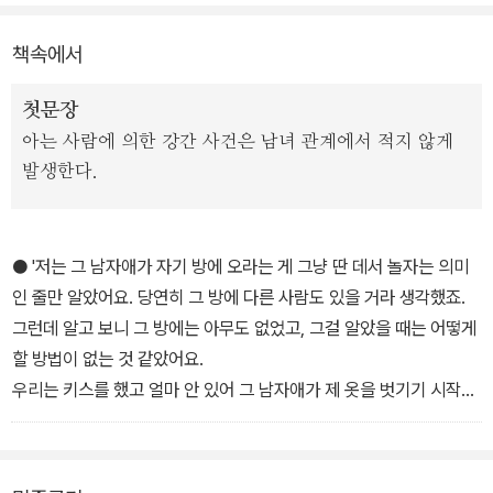
가의 조언 및 법정 공방 등 그야말로 이 책은 '아는 사람에 의한 강
책속에서
간'에 대해 알아야 할 모든 것이 담겨있다.
첫문장
아는 사람에 의한 강간 사건은 남녀 관계에서 적지 않게
발생한다.
● '저는 그 남자애가 자기 방에 오라는 게 그냥 딴 데서 놀자는 의미
인 줄만 알았어요. 당연히 그 방에 다른 사람도 있을 거라 생각했죠.
그런데 알고 보니 그 방에는 아무도 없었고, 그걸 알았을 때는 어떻게
할 방법이 없는 것 같았어요.
우리는 키스를 했고 얼마 안 있어 그 남자애가 제 옷을 벗기기 시작했
어요. 저는 계속 그만하라고 하면서 울었죠. 저한테 해코지를 할까 무
서웠어요. 그 애가 한 손으로 제 얼굴을 막았는데, 키 157에 50킬로
정도의 체구인 저로서는 그때 아무런 선택권이 없었어요.'