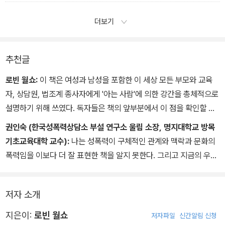
끝에 강제로 삽입했다.
로 숨겨진피해자 중에서도 더 더 숨겨진편에 속한다고 할 수 있다.
더보기
내가 만나 인터뷰한 30대 이상 여성 중에는 기혼자와 미혼자도 있고
최근 이혼을 해서 다시 데이트를 시작한 경우도 있었는데, 모두들 사
일을 다 끝낸 다음에 그 사람이 저한테 그러더라고요. 원래 섹스할 때
회적 연륜을 지니고 있었음에도 성적 공격에는 제대로 대처할 수 없
이렇게 많이 싸우는 편이냐고요. 그때 알았죠. 그는 결코 저를 강간했
추천글
었다.
다고 생각하지 않는다는 것을요. (p.96)
로빈 월쇼:
이 책은 여성과 남성을 포함한 이 세상 모든 부모와 교육
● '우리가 이런 말도 안 되는 일에 침묵하고 있으면, 그들은 그냥 계
자, 상담원, 법조계 종사자에게 '아는 사람'에 의한 강간을 총체적으로
속 그런 짓을 할 테니까요. 저는 제 사건이 그걸 증명했다고 생각해요.
설명하기 위해 쓰였다. 독자들은 책의 앞부분에서 이 점을 확인할 수
사건이 일어났을 때 저는 그 사람을 놓아줬고, 그 사람이 정말로 그러
있으며, 아울러 뒷부분에서는 아는 사람에 의한 강간 사건을 어떻게
권인숙 (한국성폭력상담소 부설 연구소 울림 소장, 명지대학교 방목
려고 했던 건 아니라는 식으로 말했죠.
예방하고 피해를 줄일 것인지에 관한 실제적인 정보도 얻을 수 있을
기초교육대학 교수):
나는 성폭력이 구체적인 관계와 맥락과 문화의
또한 이전에는 한 번도 이런 적이 없다. 다시는 이런 일이 없을 거다
것이다. 그리고 마침내 알게 될 것이다. 성폭행은 분명 범죄이며 가해
폭력임을 이보다 더 잘 표현한 책을 알지 못한다. 그리고 지금의 우리
같은, 그 사람의 말을 믿었고요. 이제 저는 그 일에 대해서 편안해졌어
자가 익숙한 사람이라고 해서 그 사실이 바뀌지는 않는다는 것을.
가 겪는 경험과 그로 인한 혼란을 이처럼 잘 그려낸 책이 또 어디에 있
요. 더 이상 저에게 감춰야 할 뭔가가 있다고 생각하지 않으니까요.'
을까 싶다. 이와 같은 신뢰를 바탕으로 이제 이 책을 한국 사회에 내놓
저자 소개
는다.
● '강간 피해자를 돕는 법을 아는 것은 질식 환자나 물에 빠진 사람을
지은이:
로빈 월쇼
저자파일
신간알림 신청
구하는 방법을 아는 것만큼이나 중요합니다. 그건 기본적인 응급처치