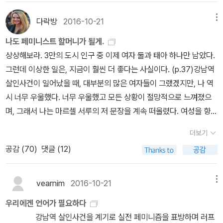
표현물에 이야기(맥락)는 없고 '익숙한 장면'만 반복될 때 외설물이라
다는 점은 분명해 보인다. UCLA 의 연구자 닐 말라뮤트Neil Malam
다. 아는 것은 고통을 수반하는 것이지만, 백래시가 그랬듯 페미사이
다수에게는 숨기는 경우도 생긴다. 이 비밀까지 알면서도 나를 좋아
머니는 ‘자신의 아들은 잘못이 없다’는 말을 되풀이하며, 여학생이 꼬
라고, 따라서 상대 여성이 남자의 성적인 제안에 긍정적인 모습을 보
말한다.'모든 남자가 그 남자로 보여요.'피해자는 자신을 강간한 남자
고 한다. 그리고 대부분의 성적 표현물은 남성 성기 중심이라는 점에
uth는 1986년에 발표한 자료를 통해, 자신이 시행한 설문에 응한 남
드 읽기도 너무 고통스럽고, 우리의 의지에 반하여 역시 읽노라면 고
하려고 할까? 그런 것들은 나의 비밀을 안으로 감추는데 큰 역할을
리를 쳤기 때문에, 혹은 행실이 바르지 못하기 때문에 발생한 일이라
이든, 아니면 밀치고 발로 차고 울며 저항하든 상관없이 밀어붙이면
다락방
2016-10-21
메뉴
가 자신을 강간할 남자일줄은 몰랐을 것이다. 그러나 낯선 남자로부
서 '폭력물'이기도 하다. 이처럼 음란과 외설은 같기도 하고 다르기도
성 중 30퍼센트가 '검거될 가능성이 전혀 없다면 강간을 저지를 것'이
통이겠지만, 그렇지만... 아는 것은 차곡차곡 쌓여서 어떻게든 힘이 되
할것이다. 나를 싫어할지도 모른다는, 나를 비난할지도 모른다는 두
고 주장한다. 이 꿈이 악몽인 이유는 가해자 학생이 반성하지 않기 때
된다고 배운다. 성적인 관계에서 '안 돼'라는 여성의 말이 남성에게 종
터 강간을 당했고, 그런 후에 다른 남자들에 대해 저 남자도 그런 남자
나도 페미니스트 할머니가 될게.
하다. 한편 여성주의가 반대하는 것은 폭력 재현물이지 음란물이 아
라 답했다고 보고했다. 또한 절대로 잡히지 않는다는 전제 아래, 설문
어줄거라고 생각합니다. 앞으로 나아가기 위해 현상을 아는 것은 중
려움. 인간은 다 그런 존재이겠지만, 그러나 중요한 건 '적극적으로 좋
문에, 그리고 본인도 여성임에도 (어머니가 반성을 해야 될 이유는 논
종 아무 의미도 갖지 못하는 것은 이러한 사회적 배경 때문이다.(p. 1
일 것이다 두려워하는 건, 당연하다. 그녀는 두렵다. 의사도 간호사도
상상해보라. 3만의 도시 인구 중 이제 여자 둘과 태아 하나만 남았다.
니라는 점에서 음란,외설,폭력은 모두 다른 말이다. P.206 정희진당
문항에 쓰인 ｀강간｀이라는 단어를 ｀강제로 여성과 성관계를 맺는
요하니까요.마지막으로, 우리의 의지에 반하여와 함께 읽으면 좋을
은 사람'이 되려고 하는데 있는게 아닐까. '적극적으로' 어필하려는 바
외로) 자신의 아들이 잘못이 없다고 생각하는 어머니 때문이다. 악
62)또한 어떤 사람들은 아는 이에 의한 성폭력을 남자들의 치기로 여
남자를 보기가 두렵고, 자기를 봐주었던 조가 바깥에 나가려고 하면
그런데 이상한 일은, 지금이 훨씬 더 좋다는 사실이다. (p.37)강남역
파성은 지식의 본질적 성격으로, 누가 이익을 보고 손해를 보는가를
다｀는 문장으로 바꾸자 50퍼센트 이상이 그렇게 하겠다고 답변했
책, 다른 분들이 혹여라도 개인적으로 동시진행 하고 싶어하실지도
로 그 지점이 '적극적으로' 숨겨야 할 지점을 함께 가져가는 게 아닐
몽 3. 2주일 뒤에 꾼 꿈 ; 남학생은 결론 피해자와 합의하는 방법과 소
기며 문제를 축소하려 한다. 그들에 따르면 성폭력이란 '흥분한 남성
날 두고 가지 말라고 손을 꼭 붙잡는다. 조는, 그러겠다고, 당신 옆에
살인사건이 일어났을 때, 대부분의 많은 여자들이 그랬겠지만, 나 역
결정한다. 아니라면 굳이 융합은 필요없을 것이다. 융합은 부정의한
다고 밝혔다. (p.107)미즈에 글을 쓴 앤드류 머톤은 남학생클럽연합
모른다는 저의 미친욕심에, 몇 권 링크 첨부합니다. 자, 1월 참여 댓글
까. 일전에도 내가 '스티그 라르손'의 《밀레니엄》을 가져와 얘기한 바
년원에 가는 두 가지가 가능하다. 가해자인 남학생이 피해자와 합의
에게서 자연스럽게 생성되는 강간 본능이 적극적으로 표출'된 것에
있겠다고 한다. 그리고 수술실에 가는 길도 두렵지 않게 해주겠다고
시 너무 우울했다. 너무 우울했고 모든 상황이 절망적으로 느껴졌으
현실을 변화시키기 위해 탄생했다. (...) 누구의 관점에서 접근할 것인
의 전국대회에 참가해 '언어는 인간성을 말살시키는 힘을 가지고 있
달아주세요. 고고!!
있지만, 세상에 너무나 착하고 좋은 사람이라고 알려진 변호사가 바
하는 것은 이 남학생에게 어떤 범죄를 저지르더라도 돈으로 해결할
불과하다.(p. 169)어떤 친구들, 특히 여자 친구들은 스스로 안전하다
한다. 조는 피해자가 병실을 나가 수술실로 가는 그 모든 길을 병원의
며, 그래서 나는 마르셀 서루의 저 문장을 계속 떠올렸다. 여성을 향한
가에 따라 프레임의 범위가 정해진다. 틀에 따라 현실이 취사 선택되
다'고 강변하며 이렇게 덧붙였다. '사람을 사람이 아닌 독일놈, 쪽바
로 자신이 지원하는 청소년을 성착취 하는 남자였다. 닐스 비우르만
수 있다는 믿음을 줄 수 있다. 만약 반성하지 않는 남학생이 소년원에
는 느낌을 받기 위해 피해자와 일정한 거리를 두기도 한다. 이는 많은
여자 직원들로 채운다. 그녀의 두려움을 덜어주기 위해. 여자직원들
이토록 잔인한 범죄가 일어난다는 것은, 남자들이 사라져야 끝날 거
고, 무엇이 공동체의 정의를 위한 진짜 중요한 문제인지가 결정된다.
리, 구크Gooks(동남아시아인과 동아시아인을 비하하는 단어) 혹은
은 그린피스 회원이며, '청소년을 위한 봉사 활동'등을 통해 활발하게
가게 된다면 그 곳에서 범죄의 기술을 배워 나올 수 있다. 이 꿈이 악
여성들이 피해 경험자의 메시지 -'멀쩡한' 남자, 즉 자신들이 알고 좋
더보기
을 불러 줄을 세우고 남자 직원들은 그동안 출입금지 시킨다.그녀를
라고 생각했다. 남자들이 지구상에서 다 사라졌으면 좋겠어, 라고 친
어디에 초점을 맞출 것인가는 인식자의 가치관에 달려 있다. 융합은
슬로프Slopes(황인종을 비하하는 단어)라고 부르면, 그들을 죽이는
사회 활동을 한 존경받는 변호사로 소개되고 있었다. 한 단에는 비우
몽인 이유는 두 가지 예상되는 방법 모두 상황을 더 악화시킬 개연성
아할 가능성이 높은 그런 남자가 성적으로 폭력적이라고 알려주는-
공감 (
70
)
댓글 (12)
데리고 수술실로 가는 것도 전부 여자직원들이고 그녀를 수술하기 위
구와 대화했던 것도 생각난다. 다 사라졌으면 좋겠다고, 다 없어져버
프레임 이동의 정치다. P.233 정희진 .새로운 언어를 위해서 쓴다이
것이 더 쉬워진다. 이는 여성에게도 그대로 적용된다. 여성을 비인간
르만의 가까운 친구이자 동료이며, 그와 같은 건물에 사무실이 있는
을 가지고 있다는 것이다. (이 꿈을 꾸면서 알게 된 사실은, 성폭력에
를 쉽게 받아들이지 못한다는 것을 의미한다. 이런 메시지를 받아들
해 모인 사람들도 모두 여자였다.수술을 집도하는 역시나 여자 의사
렸으면 좋겠다고 생각했다. 싹 다 없어진 다음 새로 시작해야 상황이
기적인 본능을 극복할 수 있는 방법 가운데 하나는 사물을 다른 사람
적인 형용사를 이용해 묘사하다 보면 그녀들이 실제로는 완전한 인격
루네 호칸손 변호사와의 인터뷰 내용을 싣고 있었다. 호칸손은 비우
관한 합의금이 공식적(이지 않지만, 공식적)인 금액이 있다는 것이
이는 순간, 그들 또한 자신이 잠재적인 위험에 처해 있음을 인정해야
는 조에게 말한다. 지금 네가 한 일은 규정에 어긋난다고. 조는 대답한
나아질거라고, 그것 밖에는 방법이 없다고 생각했다. 마르셀 서루도
의 관점에서 바라보고자 노력하는 것이다.ㅡ존 맥스웰
체임을 잊어버리게 되고, 그 순간 그녀들을 학대하게 된다. (p.14
vearnim
2016-10-21
메뉴
르만이야말로 힘없는 사람들의 권리 보호를 위해 헌신한 인물이었다
다.) 악몽 4. 3주일 뒤에 꾼 꿈 ; 꿈을 꾸었지만 어떤 방식으로 악몽
하기 때문이다.(p. 190)아는 사이에서 일어나는 강간 사건에서 대부
다. 알고 있다고. 그러자 집도의가 말한다.'그런데 그래야만 했어.'성폭
말하지 않았나. 여자 둘과 태아 하나만 남았는데, 지금이 훨씬 좋다고.
4)'폭력은 생물학적으로 설정된 것이 아니라 사회적 구성물이라는 사
고 주장했다. 또 후견위원회의 한 공무원은 '피후견인 리스베트 살란
이 결론지었는지 기억나지 않는다. 악몽에서 깨어나서 ; 뉴스에서
분의 가해자는 흉기를 사용하지 않으며, 피해자를 때리지 않을 수도
우리에겐 언어가 필요하다
행은 피해자에게 치명적 해를 입힌다. 육체적 정신적으로 해를 입혀
나는 아주 많은 남자들이 성희롱과 성추행과 성폭행을 저지른다는 것
실을 이해해야 합니다. 강간은 남성성의 본질이 아니며, 다만 폭력적
데르에 대한 진정한 봉사'에 대해 말하고 있었다. -《불을 가지고 노는
보도하는 일들이 이 악몽과 같은 패러다임을 가졌다고 생각했다.
있다. 피해 여성 또한 대개 자신을 공격하는 남자에게 순응하는 모습
강남역 살인사건을 계기로 실전 페미니즘을 표방하며 러프
서 그 후의 일상을 사는걸 아주 힘겹게 만든다. 망가진 몸은 병원에 가
을 알고 있었다. 나 역시 어릴적에 피해자였으며, 지금도 마찬가지로