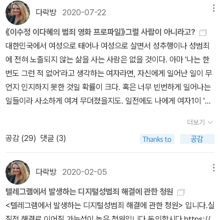
잘못 해석하는 것 즉 문해력 논란이 일어나는 것은 어찌보면 당연하
작했다.엄마는 저를 보더니 '너한테도 이런 일이 있었니? 그것 때문에
기 시작했다. 여동생이 펑펑 울었다고 한만큼 나도 울거라는 건 짐작
경우가 많다는 것이다. 그러니 '강간'이라는 생각을 할 수 없는 상황.
다락방
2020-07-22
메뉴
다. 입시,능률적으로 소비되어 버린 '공부'에서 고차원적인 앎으로 가
고민하는 거야?' 라고 물어보셨어요. 저는 그냥 '응'이라고 짧게 대답
했지만, 그래도 처음부터 울겠냐, 밥 다 먹을 때까지는 울만한 장면이
신고가 되는 경우가 1/5도 채 안된다고 하니, 얼마나 많은 알고 있는
는 중간단계가 부재한 것도 문제다. 중간단계가 없기 때문에 독자들
했죠. 그러자 엄마가 어떤 일이 있었는지 알려달라고 해서 설명을 해
《이수정 이다혜의 범죄 영화 프로파일》그럴 사람이 아니라고?
아니라 시작일 것이다, 라고 재생했는데, 웬걸, 시작부터 눈물이 나서
사람에 의한 강간이 일어나고 있는지... 이 사례들이 미국의, 그것도 1
에게 제대로 받아들여지지 않고 철학등 깊이 있는 학문은 소수의 전
드렸어요.이후 로리의 어머니는 데이트 강간에 관해 다룬 기사를 로
대한민국에서 여성으로 태어나 여성으로 살면서 성추행이나 성범죄
아..잘못했구나, 했다.닥터 '조'는 태어나자마자 소방관 앞에 버려져
7년 전의 미국 사례라고 우리가 안십해도 될까? 그렇지 않을 것이란
유물이 되었다. 이러한 배경 속에서 이따금 이해하지 않으려는 마음,
리에게 주면서 읽어보기를 권했고, 로리는 '그 기사를 읽고 나서야 데
에 전혀 노출되지 않는 삶을 사는 사람은 없을 것이다. 아마 '나는 한
애정을 제대로 받지 못한채로 성장했고 지금 의사가 되었다. 그리고
생각이 든다. 왜냐하면 우리는 미국보다 성에 관해서는 더 보수적이
잘 알지 못하지만 단정지어 깎아내리려고하는 마음에 모르고 헷갈리
이트 강간에 대해, 그리고 나에게 어떤 일이 일어났는가에 대해 이해
번도 그런 적 없어'라고 생각하는 여자라면, 자신에게 일어난 일이 무
지금, 친엄마가 어디에 사는지를 알게 되어 찾아간다. 자신의 뿌리를
기 때문이다. 성에 관해 상당히 개방적인 미국에서도 이렇게 알고 있
는 것,새로운 것, 난해한 것을 쉽게 비난하게된다. 포르노랜드에서
하게 됐다'고 말했다. (p.192-193)어떤 부모는 강간 피해로 자식을
언지 인지하지 못한 것일 확률이 크다. 혹은 너무 빈번하게 일어나는
알고 싶었고 친엄마를 한 번만이라도 만나보고 싶었으니까.자신이 버
는 사람에 의한 강간이 많이 일어나고, 일어나는 빈도에 비해 신고 건
저자가 강연을 다니면 남성들이 질문공세를 펼치곤했다고 한다. 그들
잃었는데, 그 사건을 통해 성범죄를 예방하는 캠페인도 했다. 자식을
일들이라 사소하게 여겨 무뎌졌을지도. 일전에도 나에게 여자1이 '너
려진만큼 조는 엄마에 대해 생각한 게 있었다. 분명 학업도 제대로 못
수는 적고, 처벌 건수는 더욱 적은데... 우리는 이런 사건이 일어나면
의 질문은 본질적이기보다 기존 인식,기존질서ㅡ가부장제, 보수주의,
잃은 경험으로 고통스러울텐데도, 이런 일이 더 발생하지 않아야 한
는 어쩌면 그렇게 그런 일을 많이 당했냐'라고, 마치 성추행을 당해본
마쳤을 것이고 가난하게 살고 있을 것이라고.그러나 조가 찾아간 그
'네가 처신을 잘못해서 그래'라고 하는 경우가 더 많은 나라니... 알려
더보기
자본주의, 남성주의ㅡ에 영합하는 방식이였고 공격적 형태를 취했다.
다면서 액션을 취하는 것은 얼마나 대단한 일인가. 이렇게 다른 사람
적이 없었던 것처럼 말한 적이 있는데, 여자1이 자신에게 일어난 일을
녀의 친엄마는 남편과 결혼하여 아이들, 강아지와 함께 단란하게 살
지지 않은 사건이 얼마나 많을지 두려워진다. 특히 조금 권력이 있단
공감 (
29
)
댓글 (3)
이런 기존질서에 매몰된 사람들은 '다른 의견'에 유독 고압적이고 이
을 생각하는 사람들을 마주한다는 것은 늘 벅찰 정도로 감동적이다.1
언급했을 때에 그중에는 성폭행이 있었다. 나는 너무 놀라서 경찰에
고 있었고 대학원까지 마치고 번듯한 직장에서 일하는 훌륭한 여성이
사람들은 너무도 쉽게 만지고 놀리고 하는 것이 일상화되다시피 했는
해하려 하지 않는다. 사람들이 어떤 체제에 더 쉽게 순응하도록 하려
986년, 레이 대학교에 다니고 있던 진 앤은 자신의 기숙사 방에서 같
신고하라고 했지만 여자1은 응하지 않았다. 왜냐하면 여자1에게 그것
었다. 이에 조는 절망한다. 엄마가 나를 버린 게 어쩔 수 없어서가 아
데... (그많은 유명인들의 성추행 사건 보도들을 보라. 이들은 잠깐의
면 그 체계의 본질이 억압이라 할지라도, 거기에 순응하는 것에 심리
은 학교 친구에 의해 강간 및 살해를 당했다. 졸지에 딸을 잃은 하워
은 성폭행이 아닌, 그저 어쩌다 일어난 일이었으니까. 그때야 알았다.
다락방
2020-02-05
메뉴
니라는 생각 때문이었다. 조의 엄마는 조의 그런 원망에 하는수없이
실수라고 하거나, 기억이 안난다고 하거나, 잘못한 게 없다고 한다. 피
적, 사회적, 물질적 이득이 따르도록 하면 된다. P.236 게일 다인스.
드, 콘스탄스 클레리 부부(펜실베니아 브린마워 거주)는 그 사건의 영
많은 여자들이 자신에게 일어난 일이 무언지 모르는 채로 살거나 혹
조를 버릴 수밖에 없었던 일을 털어놓는다. 대학교1학년, 학교의 조교
해자가 받을 고통은 생각도 하지 않는다. 언론도 마찬가지로 흥미 위
텔레그램에서 발생하는 디지털성범죄 해결에 관한 청원
포르노랜드 노예제가 존재하던 시대에 농장을 소유한 가족들은 노
향으로 '안전 관련 질의서'를 만들어, 자녀가 진학을 고려하는 대학 당
은 인정하려 하지 않고 살고 있다는 것을. 스스로 인정하지 않는데 그
가 끈질기게 데이트하자고 쫓아다녔고, 그래서 알겠다고 대답해 첫데
주로 기사를 쓰지. 피해자의 인권은, 감정은 그다지 고려하지 않는다.
<텔레그램에서 발생하는 디지털성범죄 해결에 관한 청원> 입니다.실
예에 대한 소유권을 자연적인 것으로 보았다. 또한 여성에게 투표권
국에 부모들이 그것을 보내도록 하는 캠페인을 벌였다. (p.276-27
것을 내가 성폭행이라고 지적해도 될까. 그건 그녀에게 못할짓이란
이트를 하게된 날, 그로부터 데이트폭력을 당했다는 것. 싫다고 이러
이것이 피해자들이 신고를 꺼리는 이유가 되기도 한다) 어떤 통계에
질적 해결로 이어질 가능성이 높은 청원입니다.동의합시다.https://