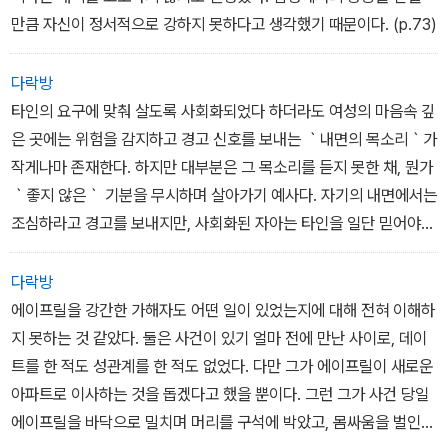
● 남자는 여자를 성적으로 유혹하는 데만 매진하고 여자는 이 관계
자애는 그렇게 하지 않잖아요. 그 대신 일이 일어나도록 가만히 놔두
만큼 자신이 정서적으로 강하지 못하다고 생각했기 때문이다. (p.73)
가 성적으로 얼마나 진행될 것인지에 신경을 곤두세우는 전통적인 데
고 결과에 순응해야 하지요. (p.65-66)
이트 상황에서는, 근본적으로 남녀 사이에 게임 구도가 형성된다. 이
다락방
는 때로 양측 모두에게 만족을 주면서 꽤 오랫동안 유지될 수 있다. 그
타인의 요구에 맞춰 살도록 사회화되었다 하더라도 여성의 마음속 깊
러나 남자가 성관계라는 목적 달성을 위해 여자를 회유하는 단계에서
은 곳에는 위험을 감지하고 경고 신호를 보내는 ｀내면의 목소리｀가
폭력적으로 강요하는 단계로 넘어갈 때, 여자의 저항은 남자 입장에
작게나마 존재한다. 하지만 대부분은 그 목소리를 듣지 못한 채, 뭔가
서는 상당히 미약해 보일 가능성이 크다.
｀좋지 않은｀ 기분을 무시하며 살아가기 예사다. 자기의 내면에서는
이는 대개의 여성이 자신의 의사를 강하게 표현하지 말고 늘 조용히
조심하라고 경고를 보내지만, 사회화된 자아는 타인을 일단 믿어야
예의를 지켜 최대한 물의를 일으키지 않도록, 나아가 다른 사람을 거
한다고 생각하기 때문이다. 여자아이들은 어릴 때부터 시키는 대로
절하거나 그의 기분을 상하게 만들지 않도록 사회화된 것과 관련이
행동하고 남자아이들의 요구에 응해야 한다고 배운다. 착한 여자아이
다락방
있다.
는 남을 실망시키지 않기 위해 ˝자신의 감정과는 상관없이˝상냥해야
에이프릴을 강간한 가해자도 어떤 일이 있었는지에 대해 전혀 이해하
한다는 것도. (p.73-74)
지 못하는 것 같았다. 둘은 사건이 있기 얼마 전에 만난 사이로, 데이
● 10대 청소녀들은 데이트 강간이 첫 번째 혹은 처음에 가까운 성경
트를 한 적도 성관계를 한 적도 없었다. 다만 그가 에이프릴이 새로운
험이 되는 경우가 많으며, 대부분 아무에게도 피해 사실을 알리지 않
아파트로 이사하는 것을 돕겠다고 했을 뿐이다. 그런 그가 사건 당일
는다.
에이프릴을 바닥으로 밀치며 머리를 구석에 박았고, 몸싸움을 벌인
사회적 경험이 많은 30대 이상 여성들도 예외는 아니며, 이들이야말