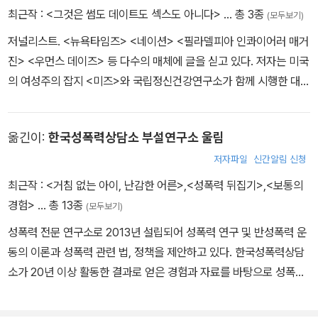
와도 같은 거죠.'
최근작 :
<그것은 썸도 데이트도 섹스도 아니다>
… 총 3종
(모두보기)
그러나 안타깝게도 현실은 그렇지 못하다. 여성 네 명 중 한 명이 피해
저널리스트. <뉴욕타임즈> <네이션> <필라델피아 인콰이어러 매거
를 입을 수 있는 사회에 살고 있으면서도, 정작 대부분의 사람들은 그
진> <우먼스 데이즈> 등 다수의 매체에 글을 싣고 있다. 저자는 미국
런 상황에 대처할 만한 준비를 제대로 갖추지 못한 상태다.
의 여성주의 잡지 <미즈>와 국립정신건강연구소가 함께 시행한 대학
내 성폭력 관련 프로젝트의 연구 결과를 토대로 이 책을 기획하고, 미
국 전역에 있는 [아는 사람]에 의한 강간 생존자들을 만나 인터뷰를
옮긴이:
한국성폭력상담소 부설연구소 울림
진행했다.
저자파일
신간알림 신청
최근작 :
<거침 없는 아이, 난감한 어른>
,
<성폭력 뒤집기>
,
<보통의
경험>
… 총 13종
(모두보기)
성폭력 전문 연구소로 2013년 설립되어 성폭력 연구 및 반성폭력 운
동의 이론과 성폭력 관련 법, 정책을 제안하고 있다. 한국성폭력상담
소가 20년 이상 활동한 결과로 얻은 경험과 자료를 바탕으로 성폭력
문제를 둘러싼 통념을 해체하고 새로운 문제의식을 발굴해내는 데 힘
쓰고 있다.