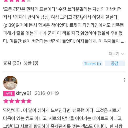
하지만 저는 기억합니다. 저 역시 우리(남자들)가 흔히 하는 방식으
'모든 강간은 권력의 표현이다.' 수잔 브라운밀러는 자신의 기념비적
로, 상대방을 완전히 꼼짝 못하게 하는 것이죠. 그리고 또 기억나는 것
저서 『의지에 반하여:남성, 여성 그리고 강간』에서 이렇게 말한다.
은 한 번도 상대 여성과 합의를 보려 한 적이 없다는 거에요. 그 대신
(p.39)읽기에 몹시 힘겨운 책이었다. 트윗의 타임라인에서도 성폭행
거짓말을 하거나 온갖 시나리오를 만들어냈습니다. 그러고는 정작 성
피해가 줄을 잇는데 내가 굳이 이 책을 지금 읽었어야 했을까 후회했
관계 후에는 아무런 신경을 쓰지 않거나 오히려 그날의 일에 대해 상
다. 며칠간 삶이 버겁다는 생각이 들었다. 여자들에게. 이 여자들이 자
대방이 불편하고 불안하게 느끼게 만들었죠." -론 캠벨 뉴저지 메디슨
기가 속한 곳 그 어디에서든-학교, 직장, 모임등등-, 가해자와 함께 있
드류 대학교 주거생활센터 대표 ‘아는 사람’에 의한 성폭력에 대해 알
더보기
어야 하면서 겪었어야 할 고통, 또한 다른 누군가로부터 또 그렇게 될
아야 할 모든 것 이 책이 눈에 띄는 부분은 ‘데이트 강간’이나 '아는 사
공감 (
30
)
댓글 (3)
지도 모른다는 두려움, 게다가 가해자가 나 외의 다른 사람에게도 또
람'에 의한 성폭력 문제를 해결하기 위해 사회 여러 부분에서 어떻게
그럴 수 있을 거라는 걱정까지, 이 여자들은 대체 어떤 삶을 살아온 것
대처할지 명확하고 분명하게 제시하고 있다는 점이다. 특히 경찰과
인가. 어느 곳에서나 권력을 쥐고 있는 대부분의 사람들이 남자라는
메뉴
법원, 대학에 대해 권고하는 부분에서는 눈여겨볼 대목들이 많다. 가
것이 너무 씁쓸했다. 게다가 그 권력으로 약자인 여자를 눌러서 자신
령 "대학이 해야 할 10가지 수행 목록" 등은 현재 한국의 대학들도 반
kinye91
2016-01-19
이 위치한 곳까지 올라오지도 못하게 하고 있다는 사실, 그렇게 자기
드시 귀 기울 부분들이다. 또한 피해자가 딸이나 아내나 동료 혹은 가
들끼리의 권력을 단단하게 유지하고 있다는 사실은 지나치게 절망적
까운 학교 친구 등 가까운 사이일 때 생존자를 지원하고 돕는 방법에
'강간'이다. 이 말이 심하게 느껴진다면 '성폭행'이다. 그것은 서로가
이다. 나이가 적든 많든, 한국이든 미국이든, 남자들은, 그들이 가진
대해서도 친절하고도, 상세히 설명하고 있다. 물론 여성들에게 피해
마음이 있는 썸도 아니고, 서로의 만남을 이어가는 데이트도 아니고,
신체적인 힘과, 그들이 가진 유명세와, 그들이 가진 이름과, 그들이 차
예방과 사후 대처 방법도 연구조사에 근거해 제시한다. 그러나 이 책
그렇다고 서로의 합의하에 육체관계를 맺는 섹스도 아니다. 한 사람