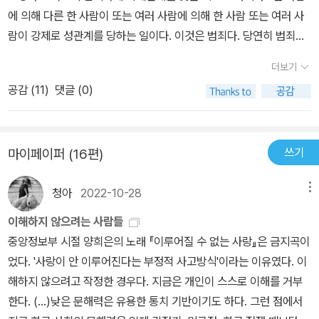
지한 자리를 어떻게든 여자를 압박하고 꼼짝 못하게 하는데 쓰고 있
은 여성 독자들이 주로 읽을 것을 염두에 두고 쓴 책이 아니다. 남성들
에 의해 다른 한 사람이 또는 여러 사람에 의해 한 사람 또는 여러 사
다. 아는 이에게 강간을 당한 애비는 이렇게 말한다. '그 남자를 때리
스스로 성찰과 변화하기 위한 <좋은 변화를 위한 11가지 지침>이 실
람이 강제로 성관계를 당하는 일이다. 이것은 범죄다. 당연히 범죄인
거나 더 적극적인 대응을 하는 건 생각도 못했어요. 나는 '착한 여
려 있기 때문이다. 미국에서 남학생들 스스로가 학내 문화를 바꾸기
데... 이 책의 제목이 이렇게 나온 것은 자신이 저지른 일을, 또는 당한
자'니까 다른 사람이 나쁘게 굴더라도 나는 그렇게 해동하면 안 된다,
더보기
위해 노력하는 활동과 모임들에 대한 소개 또한 흥미롭다. 성폭력의
일을 '강간'이나 '성폭행'이라고 생각하지 않은 일이 많았다는 것을 의
이렇게 생각했던 것 같아요.' (p.160)어릴적부터 '남자와 여자는 평등
공감 (
11
)
댓글 (0)
가해자이자 피해자인 남성들에게(4장) 다음과 같이 말을 건다. "남성
미한다. 어떨 때 사람들은 '강간'이라고 명확하게 인식하는가? 바로
하다'는 걸 교육하는 것이 강간과 성폭력을 없애는 방법이라는 것에
이야말로 아는 사람에 의한 강간에 관심을 가져야 한다고 주장하는
이 책에는 강간의 좋은 사례(참, 이 말 쓰기도 민망하다. 좋은 사례라
는 당연히 동의한다. 그러나 지금 이미 너무나 만연한 성범죄에 대해
사람들이 있다. 왜냐하면 그들이 사랑하는 사람 -딸, 자매, 부인, 어머
니, 이런 역설이 있다니... 하지만, 이것은 경찰이나 검찰이 기소하기
서, 궁극적인 이상향을 말하는 것같아, 너무 먼 얘기로만 들린다. 권력
니, 여자 친구 등- 중 누구라도 그런 사건의 피해자가 될 가능성이 있
쓰기
마이페이퍼 (16편)
좋고, 유죄 판결을 받을 가능성이 - 이것도 가능성일 뿐이라는 게 우
을 제멋대로 성범죄에 이용한 남자들을 그 자리에서 끌어내려야 한
기 때문이다. 그러나 진실은 오히려 모든 남성이 강간 사건으로 깊게
습다 - 많다는 것이다)가 나와 있다. 좋은 사례의 피해자는 대개 부모
다. 그들이 죗값을 치러야 한다. 사실 나는 친구와도 얘기했지만, 죽창
상처받는다는 사실에 내재해 있다."
청아
2022-10-28
메뉴
와 함께 살고 있는 처녀로 그녀는 어느 날 오후 두세 시경, 돌아가실
들고 다니면서 남자들을 향해 폭력을 휘두르고 싶은 심정이다. 내가
날이 얼마 남지 않은 할머니의 벙문안을 가다가 뒤에서 갑자기 나타
이해하지 않으려는 사람들
실제로 그렇게 하지 않아서 다행인지 불행인지는 나도 잘 모르겠다.
난 괴한에 의해 공격을 당한다. 그 남자는 칼이나 총, 혹은 쇳조각 같
중앙정보부 시절 양희은의 노래 『이루어질 수 없는 사랑』은 금지곡이
입버릇처럼 더 진급하기 전에 회사를 그만둬야겠다고 말했었는데, 그
은 흉기를 지니고 있으며, 그녀가 소리 지르지 못하게 주먹을 날려 턱
었다. '사랑이 안 이루어진다는 부정적 사고방식'이라는 이유였다. 이
때마다 친구가 '네가 더 올라가야해' 라고 말했더랬다. 회사의 다른 여
뼈를 부러뜨린다. 그리고 적어도 한 번 이상 그녀을 칼로 찌른 후 수풀
해하지 않으려고 작정한 경우다. 지금은 개인이 스스로 이해를 거부
직원들도 '차장님이 임원이 되어주세요' 한다. 내가 있는 회사에 아직
로 끌고 가서 강간을 한다. 피해자는 이미 큰 상처를 입었음에도 계속
한다. (...)낮은 문해력은 유용한 통치 기반이기도 하다. 그런 점에서
여자임원이 없다. 나는 싫다고, 더 진급하지 않을거라고 늘상 말해왔
해서 극렬하게 저항하고, 그 덕분에 어느 남자 경찰관에게 발견돼 마