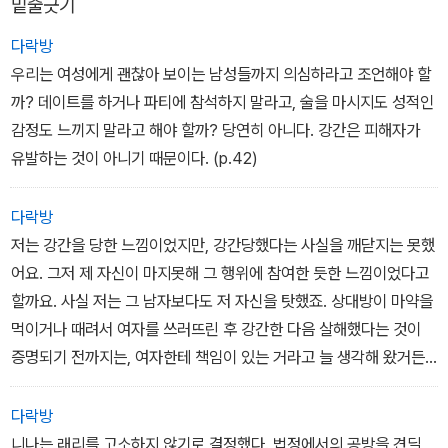
밑줄긋기
● '저는 그 날 제가 어떻게 브라이언에게 저항했는지, 또 브라이언이
다락방
어떻게 저를 옴짝달싹 못하게 바위에 밀어붙였는지 데이비드에게 얘
우리는 여성에게 괜찮아 보이는 남성들까지 의심하라고 조언해야 할
기했어요. 또 제가 데이비드에게 도와달라고 얼마나 크게 소리를 질
까? 데이트를 하거나 파티에 참석하지 말라고, 술을 마시지도 성적인
렀는지도 말했죠. 그는 제 소리를 듣지 못했다고 하더군요. 그러면서
감정도 느끼지 말라고 해야 할까? 당연히 아니다. 강간은 피해자가
우리 사이가 더 이상 전과 같을 순 없을 거라 했어요. 저랑 섹스한 사
유발하는 것이 아니기 때문이다. (p.42)
람이 자기만이 아니라는 그 이유 때문에 말이에요.
저는 브라이언이 내게 저지른 일을 부모님한테 얘기할 수 없었어요.
다락방
그걸 말하는 순간 제가 데이비드와 섹스를 하는 사이였다는 게 알려
저는 강간을 당한 느낌이었지만, 강간당했다는 사실을 깨닫지는 못했
질 거고, 부모님 눈에는 제가 강간을 당하는 것보다도 순결을 잃은 게
어요. 그저 제 자신이 마지못해 그 행위에 참여한 듯한 느낌이었다고
더 나쁜 일로 보일 테니까요. 같은 이유로 경찰서에도 갈 엄두를 못 냈
할까요. 사실 저는 그 남자보다도 저 자신을 탓했죠. 상대방이 마약을
죠. 더군다나 제가 신고를 하기라도 하면, 또래 친구를 감옥에 보냈다
먹이거나 때려서 여자를 쓰러뜨린 후 강간한 다음 살해했다는 것이
고 다른 친구들이 곧바로 저랑 절교할 것만 같았습니다. 다 떠나서 저
증명되기 전까지는, 여자한테 책임이 있는 거라고 늘 생각해 왔거든
자신도 그런 일이 일어났다는 걸 믿을 수 없는데 누가 저를 믿어주겠
요.
어요?'
사건이 일어난 밤에도, 고환을 발로 차거나 주먹으로 눈을 가격해서
다락방
그 남자애를 다치게 해도 된다는 식의 생각은 들지 않았어요. 착한 여
니나는 래리를 고소하지 않기로 결정했다. 법정에서의 공방을 견딜