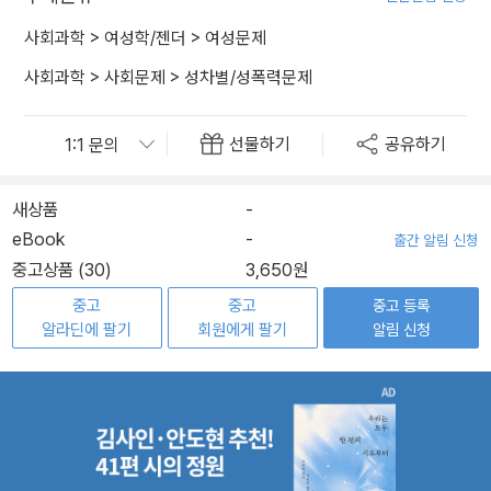
사회과학
>
여성학/젠더
>
여성문제
사회과학
>
사회문제
>
성차별/성폭력문제
선물하기
공유하기
새상품
-
eBook
-
출간 알림 신청
중고상품 (30)
3,650원
중고
중고
중고 등록
알라딘에 팔기
회원에게 팔기
알림 신청