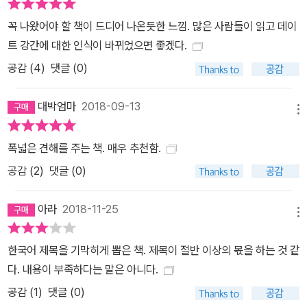
아는 사람에 의한 강간은 그중에서도 가장 낮은 신고율을 보이는 것
꼭 나왔어야 할 책이 드디어 나온듯한 느낌. 많은 사람들이 읽고 데이
으로 알려져 있다. 이에 대해 많은 단체, 상담원, 연구자들은 "아는 사
트 강간에 대한 인식이 바뀌었으면 좋겠다.
람에 의한 강간은 여러 면에서 숨겨지고 있지만 오늘날 가장 흔한 형
공감 (
4
)
댓글 (0)
태의 강간 범죄"라고 말한다. 강간은 극소수에게만 해당되는 일종의
정신병이 아니다 피해 여성들과 마찬가지로 남성들 또한 '데이트 성
대박엄마
2018-09-13
폭력'에 대해 제대로 알지 못하는 것은 마찬가지였다. 남학생들의 성
메뉴
적 행동을 묻는 설문조사에서 '강간'이라는 직접적 용어를 사용하지
않고 "여성이 원하지 않은 상황에서 협박을 하거나 어느 정도의 신체
폭넓은 견해를 주는 책. 매우 추천함.
적 위력을 사용하여 성관계를 맺은 경험이 있습니까?"와 같이 질문했
공감 (
2
)
댓글 (0)
더니, 응답한 남학생의 8% 가량은 14세부터 그런 경험을 가졌다고
답변했다. 즉 여성을 강간했거나 강간하려고 시도한 적이 있는 것으
아라
2018-11-25
메뉴
로 나타난 것이다. 그리고 대부분의 가해 남성은 피해 여성과 친분이
있었던(84%) 것으로 드러났다. 그러나 가해 남성들이 언급한 사건
한국어 제목을 기막히게 뽑은 책. 제목이 절반 이상의 몫을 하는 것 같
중 실제로 경찰로 신고 된 경우는 2%에 불과했다. "두 남자 모두 무
다. 내용이 부족하다는 말은 아니다.
척 평범한 편이었어요. 겉으로는 어디를 봐도 강간범이라는 단서를
공감 (
1
)
댓글 (0)
찾을 수 없었죠." -캐런 아는 남자에 의한 피해자 이에 대해 책에서는