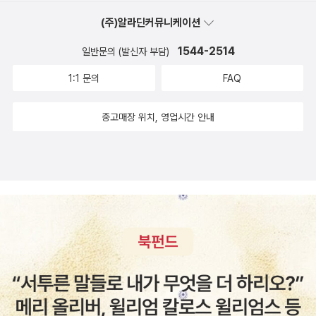
대신 일단 재빨리 그 상황에서 벗어나야 합니다. 그 신호는 상황이 정
이야기, p.352)이미 오디오파일로 들어왔던 터라 익숙한 내용들이
죠. 하지만 저는 기억합니다. 저 역시 우리(남자들)가 흔히 하는 방식
전 연습코너의 대답을 과연 내가 시전할 수 있을까(아니, 이런 말을
해 더럽혀졌다는 생각과 수치심을 각인시키고 훼손당한 인격을 관통
고나니 상처받는 일 투성이었다. 정희진은, 아는 것은 상처받는 것이
말 위험해질 것임을 암시하는 경고니까요. 다행히 저는 제 안의 소리
(주)알라딘커뮤니케이션
책에 있지만, 내가 몰랐던 사실이 이 책의 <작가 후기>에 실려 있었
으로, 상대방을 완전히 꼼짝 못하게 했다는 것을요. 우리가 하는 방식
꼭 해주어야 할 작자들이 주변에 없는 것(온라인에서는 내가 피곤해
하는 모욕감이 다른 사람들의 눈에 비친 자신의 모습을 완전히 바꾸
라고 했는데, 정말 그렇더라. 그리고 나는 내가 페미니스트라는 자각
를 믿도록 배웠어요. 아마도 가끔은 조심하는 정도가 지나칠 수도 있
다. 이 프로그램을 같이 해보자는 제안을 받았을 때 이수정 박사님은
이란 당신(상대 여성) 위에 누워서 당신을 움직이지 못하게 하는 것이
서 피하니까)을 감사해야 하나...) 이 책에서 추천한 책들은 다음과
1544-2514
일반문의 (발신자 부담)
어놓는 데 비해, 폭행한 자에게는 대개 거의 인식되지 않거나 욕망을
이 없을 때부터 내가 페미니스트 였다는 것을 알게 됐다. 나는 내가 여
겠죠. 하지만 또다시 저 자신이 취약해지는 위험을 감당하는 것보다
'망막 박리증'을 앓고 있어 한쪽의 시력을 잃을 위험에 처해 있었다는
죠. 그리고 또 기억나는 것은 한 번도 상대 여성과 합의를 보려 한 적
같다.
해소하는 그 순간 지워져 버린다는 점에서 다르다.바로 이 더렵혀졌
자로서 살아가는 일이 매우 피곤하다고, 불합리하며 부조리하다고 생
1:1 문의
FAQ
는 그 편이 나아요.' (p.247)당시 상황을 되돌아보면서 당신은 자신
것. 주로 글을 쓰는 것으로서 존재 가치를 입증해야 하는 연구자에게
이 없다는 거에요. 그 대신 거짓말을 하거나 온갖 시나리오를 만들어
다는 생각이 고소를 방해하고, 희생자에게는 입을 다물게 하고 주변
각했고, 그때마다 상대가 누가 됐든 따지고 들었던 거다. 그리고 우연
이 어리석은 행동을 했다고(술에 취하고, 남자가 차로 태워다주겠다
눈 하나를 잃는다는 것은 경력 단절을 의미할 수도 있었기에 당시 나
냈습니다. 그러고는 정작 성관계 후에는 아무런 신경을 쓰지 않거나
사람들에게는 오히려 희생자를 비난하게 만드는 요인이 된다. (p.41)
하게도 내 주변이 나와 때를 같이해, 동기는 달랐지만, 다들 페미니즘
중고매장 위치, 영업시간 안내
는 제안을 수락하고, 혹은 그 남자의 아파트에 가는 등) 스스로 판단
는 절망적이었다. 수술한 눈에 가스를 가득 채우고 한 달은 엎드려 있
오히려 그 날의 일에 대해 상대방이 불편하고 불안하게 느끼게 만들
그레이 아나토미 속의 피해자가 그랬다. 자신이 비난당할까봐 남편에
에 대해 관심을 갖기 시작했다. 메갈은 미러링이라는 걸 함으로써 많
할 수는 있다. 하지만 그러한 행동을 했다고 해서 누구도 당신에게 강
어야 했던 바로 그때, 글 대신에 말로만 해도 되는 일, 이미 알고 있는
었죠.(p. 268)
게도 말할 수 없었고 경찰에 신고도 할 수 없었다. 이에 조는, 네가 하
은 남성들에게 '너희들이 한 짓을 봐' 라며 거울을 비춰주었다. 어떤
간당한 책임을 지울 수는 없다. 이 세상에 강간당해 마땅한 사람은 없
지식을 풀어내면 되는 일이 다가왔다. 최세희 작가와 조영주 작가, 그
고 싶은대로 하라고, 모든건 네 결정을 존중하겠다고, 그렇지만 혹여
남성들은 아, 이것이 내 모습이구나, 했지만 어떤 남성들은 거울을 깨
고, 강간당할 만한 행동 또한 없기 때문이다. (p.253-254)작가 티모
리고 이다혜 기자와 함께한 「이수정 이다혜의 범죄 영화 프로파일」은
라도 나중에 네가 정의를 찾고 싶을 때를 위해서라도 성폭행의 흔적
부수려고 했다. 메갈은 미러링의 수위를 높여갔고, 많은 사람들의 눈
시 베네크는 『Men On Rape』라는 작품을 통해 이렇게 쓰고 있다.
내게 그런 의미였다. 내가 아직 쓸모 있다는 것을 확인시켜 주는. -작
을 채취하는 것이 어떻겠냐고. 강간에는 그 행위를 겉으로 드러내지
살을 찌푸리게 할만한 발언들을 하기도 했지만, 나는 메갈의 미러링
'강간을 끝낼 수 있는 것은 강간하는 남성들, 집단적인 파워를 지닌 남
가 후기, 이수정, p.394작가 후기를 읽으면서 출근하는 지하철 안,
않으며 우연히 목격하는 즉시 부인하면서 집단적 의식의 가장 어두운
도 약하다고 생각한다. 이렇게나 많이 여자들이 강간당하고, 맞고, 죽
성들이다.'이는 남성들이 모든 유형의 강간을 자신의 문제로 인식해야
가방안의 손수건을 꺼내 몇차례나 눈물을 닦았다. 이 프로그램에 관
영역에 묻어버리게 만드는 일련의 이유가 있다. 우선 사회적 제재라
어나가는데.... 그걸 그만두라고 세게 '말'한 게, 왜??며칠동안 트윗의
한다는 것과, 그러려면 남성 스스로 여성과 성에 관한 믿음을 점검하
련된 네 명의 연대가 너무나 고마워서. 모두가 어떤 마음으로 이 프로
는 집요한 위협이 침묵을 강요한다. 성폭력이 명백함에도 불구하고
타임라인이 너무나 절망적이었다. 자기가 속한 집단 내에서의 성폭력
고 행동을 바꿔야 한다는 것을 의미한다. (p.260-261)흔히 성폭력
에 임했는지를 아는 일이 벅찼다. 아마도 우리가 '세상은 아직 괜찮은
그러한 폭력을 당했다는 사실을 숨겨야 하는 절대적 필요성이 폭력
을 폭로하는 해쉬태그에 숱한 사연들이 올라왔고, 그렇게 미성년자
가해자들은 범죄를 저지르고 난 후 자신이 취한 상태였음을 강조하곤
곳이야'를 말할 수 있다면, 이런 사람들이 존재하기 때문일 것이다. 더
그 자체를 덮어버리게 만드는 것이다. (p.48)피해자(생존자)가 그 일
성폭행 가해자인 '이익'이 수면에 드러났고, 이를 부추긴 이자혜 역시