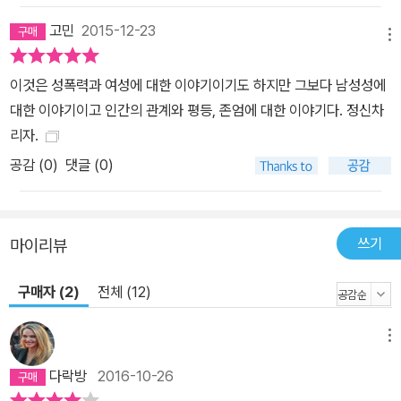
성폭력 교육 전문가 파이 베이트만의 입을 빌려 이렇게 설명한다. "강
고민
2015-12-23
간은 극소수 남성에게만 해당되는 일종의 정신병이 아닙니다. 사실
메뉴
강간은 우리가 사회적으로 문제될 게 없다고 여기거나 혹은 사회적으
이것은 성폭력과 여성에 대한 이야기이기도 하지만 그보다 남성성에
로 칭찬할 만하다고 보는 남성들의 행동양식과 큰 차이가 없어요"라
대한 이야기이고 인간의 관계와 평등, 존엄에 대한 이야기다. 정신차
고. 이처럼 가해 남성들은 "자신이 한 일을 모르고 있을" 뿐이다. 조사
리자.
결과 가해 남성으로 나타난 남학생들은 평범한 대학생들의 모습이었
공감 (
0
)
댓글 (0)
다. 다만 다른 남성들에 비해 성인잡지를 보다 더 자주 구독하며, 남녀
가 서로 알고 지낸 기간과는 상관없이 모든 상황에서 성관계가 이뤄
질 수 있다고 생각하는 경향이 있는 것으로 나타났다. 또 여성을 적대
시하는 가운데 성역할에 대한 고정관념이 강한 편이고, 성폭력 예방
쓰기
마이리뷰
의 책임을 여성에게 떠넘기는 경향 등을 보였다고 한다. 그들은 흔히
구매자 (2)
전체 (12)
남자다움이라고 배우게 되는 것을 조금 더 극단적으로 행동양식으로
취하는 남성들이었던 것이다. "스스로를 바로보기 시작하면서 알게
된 사실이 있습니다. 그건 바로 저 자신이 아는 사람에 대한 강간범이
메뉴
라는 거였습니다. 물론 저는 누군가를 넘어뜨리지도 않았고, '네가 이
다락방
2016-10-26
걸 하지 않으면 팔을 비틀어버릴 거야'라는 식의 말을 하지도 않았죠.