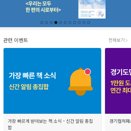
관련 이벤트
전체보기
가장 빠르게 받아보는 책 소식 - 신간 알림 총집
경기컬처패스
합