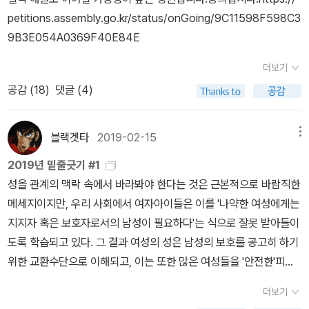
을 주지 않는 것이 '자연의 섭리'로 여겨진 적이 있었듯이, 많은 이들
7)우리, 부디 살아있자.앞서 피해를 예방하기 위한 많은 지침과 방법
생각에 나는 입을 다물었다. 이 일에 대해 나는 시간이 한참 지난 지금
지말라고 하였지만 결국 조교는 대학교 1학년 학생을 강간했고, 강간
서는 우리나라에서 성경험을 한 청소년들은 약 4%정도라고 하고, 이
petitions.assembly.go.kr/status/onGoing/9C11598F598C3
에게 우리 시대의 너무나 커다란 부정의는 정상적인 경관의 일부일
들을 제시했지만, 그럼에도 막상 위험 상황에 처했을 때 당신이 가해
까지도 가끔 생각한다. 스스로를 피해자로 생각하지 않는 사람에게
후에는 웃으면서 좋았다고 말하라고 윽박질렀다. 그날밤 조가 임신되
들의 첫 성경험 평균 나이가 15세 전후라고 나와 있는데, 우리나라 나
9B3E054A0369F40E84E
뿐이다. P.103 지그문트 바우만. 『왜 우리는 불평등을 감수하는가?』
자를 이기거나 그의 통제로부터 탈출하기란 매우 어려울 수 있다.그
당사자도 아닌 내가 '너는 피해자'라고 말하는 것이 옳은 일일까. 나는
었고, 조의 엄마는 누구에게도 임신 사실을 알리지 못한채 이 아이를
이로 15세 전후라고 하면 만으로 따져도 중학교 3학년 또는 고등학교
소비주의 문화는 사람 사는 세상 전체를 구석구석까지 오로지 잠재적
럴 때는 가해자와 타협하는 것이 당신이 할 수 있는 유일한, 그리고 가
차마 그럴 수 없었다.내가 스물다섯에 당했던 것을 이제야 돌이켜보
더보기
혼자 낳아야 했던 것. 태어난 아이를 보니 모성이 생기긴 했지만, 그러
1학년이다. 이들의 성경험이 과연 모두 합의에 의한 성관계일까? 아
소비 대상들로만 가득 찬 거대한 컨테이너로 가정함으로써 소비자 시
장 현명한 일임을 알아야 한다. 그리고 굴복하는 것은 부끄러워해야
고 '아 그건 사랑이 아니었구나', '지금이라면 허락하지 않을 일이었구
공감 (
18
)
댓글 (4)
나 아이를 따로 떼어내 생각한다는 게 불가능했다. 자꾸만 자신을 강
닐 수도 있다는 생각이 든다. 그들에게도 이렇게 그것이 '강간 또는 성
장에서 정해진 기준에 따라 각각의 세속적 실체에 대한 인식과 평가
할 일이 아니라는 것도 당신은 알아야 한다. 강간하겠다는 협박은 생
나' 깨달았던 것처럼, 아마 그녀도 시간이 흐른 뒤에야 '아 그 때 그건
간한 강간범이, 그 강간이 떠올라 견딜 수 없었던 거다. 그렇게 결국
폭행'이라는 생각없이 그냥 어쩔 수 없는 일, 일어날 수 있는 일, 또는
를 정당화하고 촉진한다. 그러한 기준들은 고객과 상품, 소비자와 소
존을 위협하는 것이기에, 그에 항복하는 것은 일종의 생존 전략이다.
그렇게 대응하면 안되는 거였구나' 하게 될지도 모르겠다.그리고 아
닷새만에 조의 엄마는 조를 버리고, 자신의 회복을 위해 오래 애쓰다
자신이 잘못해서, 유혹해서 생긴 일이라는 인식으로 그냥 넘어가는
비재 사이에 극심한 비대칭적 관계를 확립한다. 고객과 소비자가 상
블랙겟타
2019-02-15
메뉴
더욱이 가해자가 완력을 써서 당신이 성관계에 동의하도록 만들었다
마도 많은 여성들이 자신이 당한게 무엇인지 모르는채로 저마다의 죄
가, 몇년이 지난 후에야 대학원까지 진학해 과정을 마치고 결혼해 아
경우가 많지 않았을까. 서울의 모 고등학교에서 벌어진 성추행 사건,
품과 소비재에서 기대하는 것은 자신의 필요와 욕구와 소망의 충족일
면, 그것은 진정한 의미의 동의가 아니다. 어떤 형태의 폭력이나 강요
책감-갖지 않아도 좋을-을 안고 살아가고 있을 것이다.저는 강간을
2019년 밑줄긋기 #1
이를 낳고 살고있다는 거였다. 조는 그런 엄마의 이야기를 들으며 운
모 대학에서 벌어진 성추행, 성폭력 사건도 따지고 보면 그냥 쉬쉬하
뿐이고, 상품과 소비재의 의미와 가치는 오로지 고객과 소비자의 기
도 없이, 서로 자유롭게 합의하여 공동으로 내린 결정에 의해 성사된
당한 느낌이었지만, 강간당했다는 사실을 깨닫지는 못했어요. 그저
성을 관계의 맥락 속에서 바라봐야 한다는 것은 근본적으로 바람직한
다. 그리고 자신의 이야기를 한다. 결혼해서 남편으로부터 폭력을 수
고 넘어갈 뻔한 일 아니었던가. 그럼에도 오히려 피해자가 더 피해를
대를 얼마나 충족시키느냐에 따라서만 주어진다.P.117 지그문트 바
것만을 동의하에 이루어진 성관계로 볼 수 있기 때문이다. 그러니 그
제 자신이 마지못해 그 행위에 참여한 듯한 느낌이었다고 할까요. 사
메세지이지만, 우리 사회에서 여자아이들은 이를 '나약한 여성에게는
차례 당했던 이야기를. 임신 중에도 남편으로부터 폭력을 당했는데,
보는 일도 생기고 하니, 아마도 신고 없이 넘어가는 일은 우리도 비일
우만. 『왜 우리는 불평등을 감수하는가?』곤조 포르노에서 여성들은
가 당신을 강간하도록 '내버려두었다'고 스스로를 질책하지 말라. 피
실 저는 그 남자보다도 저 자신을 탓했죠. 상대방이 마약을 먹이거나
지지자 혹은 보호자로서의 남성이 필요하다'는 식으로 잘못 받아들이
이런 상황에서 아이를 낳으면 나는 그 아이에게 해줄 수 있는게 없겠
비재할 것이다. 하지만, 이 책은 명확하게 이야기한다. 아는 사람에 의
주체가 아니다. 그들은 의지가 박탈된 도구이자 주요 상품이기 때문
해자로서 당신이 유일하게 책임져야 할 것은 당신 자신뿐이다. 당신
때려서 여자를 쓰러뜨린 후 강간한 다음 살해했다는 것이 증명되기
도록 학습되고 있다. 그 결과 여성의 성은 남성의 보호를 공고히 하기
구나, 싶어서 조는 낙태를 했다. 그 얘기를 엄마에게 하면서 조도 울고
한 강제적 성관계, 즉 싫다는 의사 표현을 했음에도 물리력이나 또는
에 여러 조롱섞인 언어로 불리우고 그렇게 현실의 여성들과 분리되며
이 강간당했음을 증명하기 위해 부상을 입거나 죽을 필요는 없다. 그
전까지는, 여자한테 책임이 있는 거라고 늘 생각해 왔거든요.사건이
위한 교환수단으로 이해되고, 이는 또한 많은 여성들을 '안전한'피해
엄마도 우는데, 테이블 위에 놓인 엄마의 손을 조가 잡으려고 하자 엄
심리적 압박을 통해서 강제로 맺은 관계는 그것은 '썸도, 데이트도, 섹
자연스럽게 이용자들은 죄책감을 덜어낸다. 포르노. 나아가서 곤조포
대신, 부디 살아 있으라. (p.259)포스트잇 플래그를 많이 붙였다. 아
일어난 밤에도, 고환을 발로 차거나 주먹으로 눈을 가격해서 그 남자
자로 만드는 원인이 된다.(p. 67)어떤 면에서 성폭력 가해자와 비가
마는 순간 본능적으로 움츠러든다. 그리고 엄마는 말한다. 나는 최선
스도 아닌' 바로 '강간'이라고... '성폭행'이라고. 이 점을 명심해야 한
르노에 긍정하는 사람들은 무엇보다 이 질문에 답해야 할 것이다.당
래에 죄다 인용하겠다.우리는 여성에게 괜찮아 보이는 남성들까지 의
더보기
애를 다치게 해도 된다는 식의 생각은 들지 않았어요. 착한 여자애는
해 남성의 차이는, 소년들이 흔히 남자다움이라고 배우는(그러나 최
을 다해 살았고, 지금 이 순간 너를 만나는 것도 최선을 다하고 있는
다. 어찌 미국이라는 나라의 일만이겠는가. 우리에게도 늘 있을 수 있