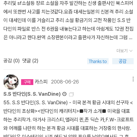
자기 자살한 중학생 여자아이 천지. mp3 사달라고 졸라대는 천지를
추리및 sf소설등 쟝르 소설을 자주 발간하는 신생 출판사인 북스피어
안습입니다. 번스 시리즈는 아래와 같습니다. The Benson Murder
두고 나갔던 엄마와 언니 만지는 다시는 살아있는 천지를 만나지 못
에서 또한번 사고를 치는것같다.요즘 대세는일본의 신본격 추리 소설
Case-벤슨 살인사건 / 자유추리(절판),해문Q,동서DMB,황금가지
하게 된다. 이렇게 죽은 천지가 왜 죽었는지, 어떤 상황이었는지 하나
이 대세인데 이를 거슬리고 추리 소설 황금기의 고전 작품인 S.S 반
The 'Canary' Murder Case-카나리아 살인사건/ 자유추리(절판),
하나 따져나가는 것이 이 소설의 줄거리. 은근한 왕따를 당하던 천지
다인의 파일로 반스 전 6권을 내놓는다고 하는데 아쉽게도 12권 전집
동서DMB The Greene Murder Case-그린 살인사건/동서추리
와 그 주범인 화연. 그러나 그 아이를 죽음으로까지 이끈 건 아마도 어
은 아니라고 한다.완역 소장판본이라고 출판사가 자신하는데 그럼 그
(절판),하서(절판),풍림(절판),동서DMB The Bishop Murder Ca
른들의 몰이해와 아이들의 잔인함이 아니었던가 싶다. 그저 피상적으
전것은 완역본이 아니란 말이가????파일로 번스가 나오는 작품은
se-승정살인사건/동서추리(절판),하서(절판),일신(절판),동서DMB
더보기
로 보이는 아이의 모습에 전적인 신뢰를 보내고, 정형화된 행동을 기
모두 12권이다.1.The Benson Murder Case-벤슨 살인사건 / 자유
The Scarab Murder Case-딱정벌레 살인사건/자유추리(절판),동
공감 (
0
)
댓글 (2)
대한다는 것이 그 아이에게 얼마나 큰 상처가 될 수 있는가를 느끼게
추리(절판),해문Q,동서DMB,황금가지2.The 'Canary' Murder Ca
서DMB The Kennel Murder Case-케닐 살인사건/자유추리(절
해 준다. 특히나 천지가 자신만의 방법으로 남겨진 사람들에게 용서
se-카나리아 살인사건/ 자유추리(절판),동서DMB3.The Greene
판) The Dragon Murder Case-드래곤 살인사건/해문(절판) The
의 글을 남긴 대목에서는..울컥..하는 마음이...김려령의 '우아한 거짓
Murder Case-그린 살인사건/동서추리(절판),하서(절판),풍림(절
카스피
2008-06-26
메뉴
Casino Murder Case-카지노 살인사건/해문(절판) The Garden
말'. 제목을 깊이 생각하게 된다.북스피어에서 시리즈로 내고 있는 파
판),동서DMB4.The Bishop Murder Case-승정살인사건/동서추
Murder Case-가든 살인사건/자유추리(절판),동서DMB,해문(절
S.S 반다인(S. S. VanDine) ①
일로 밴스 시리즈 2탄. '파일로 밴스의 고뇌'이다. 두 편의 작품이 들
리(절판),하서(절판),일신(절판),동서DMB5.The Scarab Murder
판) The Kidnap Murder Case-유괴 살인사건 The Gracie Allen
55. S.S 반다인(S. S. VanDine) - 미국 본격 황금 시대의 선구자 <
어가 있고 처음에는 정말 유명한 '주교 살인사건(일명 비숍 살인사
Case-딱정벌레 살인사건/자유추리(절판),동서DMB6.The Kennel
Murder Case-그레이스 알렌 살인사건 The Winter Murder Cas
반다인의 초상화><반다인의 캐리터치>■작가 소개■ 미국을 대표
건)', 그리고 '그레이시 앨런 살인사건'이라는 작품이 들어가 있다. 사
Murder Case-케닐 살인사건/자유추리(절판)7.The Dragon Mur
e-윈터 살인사건 앨러리 퀸의 국명 시리즈는 6권이나마 시공사와 동
하는 추리작가. 아가사 크리스티,앨러리 퀸,존 딕슨 카,F.W•크로프트
실, 파일로 밴스가 나오는 유명한 작품은 거의 다 가지고 있다. 여기
der Case-드래곤 살인사건/해문(절판)8.The Casino Murder Ca
서DMB에서 모두 출간되었지만 번스 시리즈는 모두 제각기여서 콜
와 어깨를 나란히 하는 본격 황금 시대를 대표하는 거장중의 한사람.
실린 '그레이시 앨런 살인사건'과 같은 소품 빼고는 대부분. 그러면서
se-카지노 살인사건/해문(절판)9.The Garden Murder Case-가
렉션하기도 매우 힘드는 군요^^;;; 그나저나 북스피에서 번스 시리즈
반다인은 미스테리의 시조 에드거 알란 포오를 낳았으면서도 그 후에