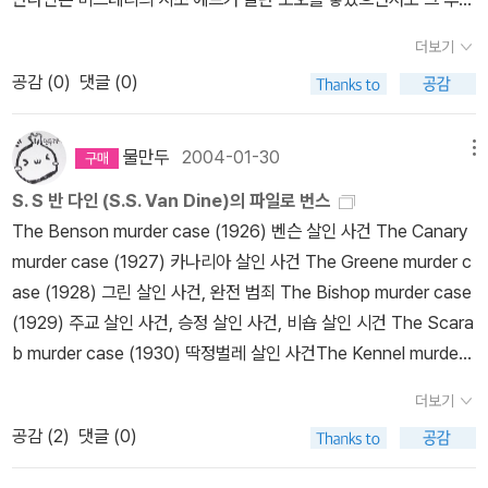
도 북스피어에서 나온 시리즈를 하나하나 모으고 있다. 일단 일관적
든 살인사건/자유추리(절판),동서DMB,해문(절판)10.The Kidnap
12권을 모두 출간하겠다는 계획을 세우고 있다고 자사 홈페이지에서
는 영국에 압도되어서 본격 추리소설이 침체하고 있던 미국에서 갑자
인 표지로 된 S.S.반다인의 작품들을 가지고 싶다는 게 첫번째 이유
Murder Case-유괴 살인사건11.The Gracie Allen Murder Case-
더보기
발표했는데 이 글쓰는라 다시 보니 전 6권이라고 나오는데 한권당 2
기 나타나 일약 미 추리 소설계의 최고봉에 섰던 작가로로 그 후에 나
이고, 그가 쓴 열두작품을 다 가지고 싶다는 것이 두번째 이유 쯤이 되
그레이스 알렌 살인사건12.The Winter Murder Case-윈터 살인사
공감 (
0
)
댓글 (0)
편이란 뜻인지 아니면 그냥 6권만 발표한다는 뜻인지 좀 아리송했는
타난 퀸과 함께 미국 본격파의 핵심으로서 활약한다. 본명은 월리엄
겠다. 나는 사람마다 견해가 다르기도 하겠지만, 파일로 밴스라는 탐
건현재 파일로 반스는 12권중 9권이 출간되었지만 현재는 동서 DM
데 이번에 나온 책을 보니 2편을 한권으로 묶어서 출간했네요. 근데
헌팅턴 라이트라고 하며 하버드대학원을 나와, 1907년 무렵부터 예
정의 캐릭터를 좋아한다. 수다스럽고 현학적이고 수다스럽지만, 그래
B만 구매 가능하다.해문에서 야심차게 3권을 출간했으나 판매가 부
한가지 의아한것은 일반적으로 한책도 분권형태로 출판하는 국내 출
술 평론가로서 활약하며 미술과 문학의 신문이나 문예 잡지에 평론을
도 그 박식함과 예리함과 그러면서도 잃지 않는 따뜻함이 좋아서라고
물만두
2004-01-30
메뉴
진했는지 번역은 되었다는데 나머지는 번역하지 않고 무슨 요리 관련
판사의 풍토에서 장편인 두권을 한권으로 묶어서 출판하다니 참 특이
쓰거나 순수 문학의 소설을 발표하거나 하고 있었다고 한다. 그러나
나 할까. 암튼, '주교 살인사건' 이야 두번 읽어도 등골이 오싹해지는
코지 미스테리로 발걸음을 옮겼는데 부디 북스피어에서 한번도 간행
S. S 반 다인 (S.S. Van Dine)의 파일로 번스
하다는 생각이 듭니다.하긴 번스 시리즈는 3권을 제외하고 모두 출판
예술 분야에서의 유명세에도 불구하고 저술한 원고등도 잘 팔리지 않
추리소설이고, '그레이시 앨런 살인사건'은 유쾌한 소품집같은 느낌이
되지 않은 3권을 부디 출간해 주길 바란다.by caspi
The Benson murder case (1926) 벤슨 살인 사건 The Canary
되었으니 출판사 입장에서 독자들에게 어필한 방법이 좀 필요 했겠지
아서 생활고와 장래에 대한 불안으로인해 1923년경에 큰 병을 앓게
었다. 이 시리즈가 빨랑빨랑 나왔으면 바램이 크다는. 너무 띄엄띄엄
murder case (1927) 카나리아 살인 사건 The Greene murder c
요(그러니 기존 출판된 책+처음 출판된 책을 한데 묶는 방법을 채택
되어 요양 생활에 들어가지 않을 수 없게 된다. 이 당시 요양 생활속에
나온다는 게지..ㅜㅜ 내가 가지고 있는 S.S.반다인의 소설들. 동서에
ase (1928) 그린 살인 사건, 완전 범죄 The Bishop murder case
했군요) 어쩔수 없이 사야 되겠지만 아무튼 12권 모두 출판되 보길 희
서 의사로부터 무거운 주제의 책들을 독서하는 것을 금지당하고 가벼
서도 나오고 해문에서도 나오고 황금가지에서도 나오고.. 그 중에서
(1929) 주교 살인 사건, 승정 살인 사건, 비숍 살인 시건 The Scara
망해 봅니다.그래야 책장에 좀 똑바로 놓을수 있을테니까요.기존에
운 읽을 거리로서 추천받은 것이 추리소설이었다고 한다.그리고 요양
벤슨 살인사건은 출판사마다 나와서 종류가 세 권이나 된다! 개인적
b murder case (1930) 딱정벌레 살인 사건The Kennel murder
나온 책들은 문고본 형식의 자유추리,동서추리,동서DMB와 하드커
원에서 2년간에 대략 2,000권 가까운 작품을 독파하고, 나도 이정도
으로 그린살인사건과 주교(비숍)살인사건이 가장 무섭고 재미났었는
case (1932) 케닐 살인 사건, 흔적 없는 살인 The Dragon murde
버의 해문판본등이 모두 뒤섞여있어 한데 모아놓가기 좀 애매했거든
의 추리 소설을 쓸수있다고 생각하고 스스로 추리소설을 쓰려고 결심
데 말이다. 북스피어에서는 아직 그린살인사건은 안 냈으니, 여전히
더보기
r case (1933) 드래건 살인 사건 The Casino murder case (193
요. by caspi
했다고 한다. 그렇게 해서 쓰여졌던 것이 1926년에 자신을 모델로 한
기대가 남아있다는^^
공감 (
2
)
댓글 (0)
4) 카지노 살인사건 The Garden murder case (1935) 가든 살인
주인공 파일로 번스가 활약하는 처녀작 「벤슨 살인 사건」을 발표하는
사건 The Kidnap murder case (1936) The Gracie Allen murd
데 이 작품은 발표되자 마자 미국내에서 커다란 호평을 받게되고 이