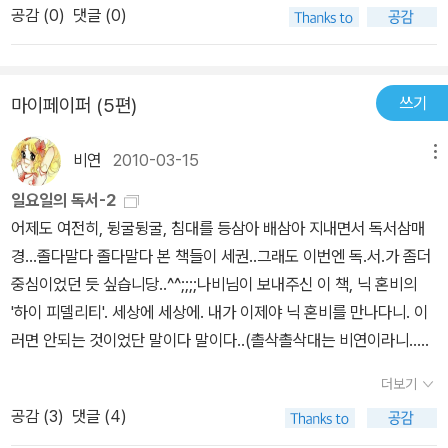
여사의 추리소설 또한 한권씩 읽다보니 이십여권을 소장하게 되었는
공감 (
0
)
댓글 (0)
데 황금가지의 밀리언셀러도 그렇게 될 듯 하다. 작가와 함께 두뇌풀
레이를 하면서 읽다보면 특급열차를 타고 달린듯이 금세 범인과 마주
하게 되는 추리소설, 이 소설은 그리 잔인하지도 않으면서 밀실사건
쓰기
마이페이퍼 (5편)
을 풀 수 있음이 좋다. 자신의 본명이 아닌 필명으로 하여 추리소설을
쓴 윌러드 헌팅턴 라이트, 밴스를 등장시킨 시리즈 물이 있다니 그의
비연
2010-03-15
메뉴
다른 작품들도 찾아 읽어볼만 하다.
일요일의 독서-2
어제도 여전히, 뒹굴뒹굴, 침대를 등삼아 배삼아 지내면서 독서삼매
경...졸다말다 졸다말다 본 책들이 세권..그래도 이번엔 독.서.가 좀더
중심이었던 듯 싶습니당..^^;;;;나비님이 보내주신 이 책, 닉 혼비의
'하이 피델리티'. 세상에 세상에. 내가 이제야 닉 혼비를 만나다니. 이
러면 안되는 것이었단 말이다 말이다..(촐삭촐삭대는 비연이라니..ㅜ
ㅜ) 완전 재밌는 이 책. 도저히 손을 놓을 수 없게 하는 유머가 돋보이
더보기
는 책이다. 이런 걸 영국식 유머라고 하나. 암튼, 음악에 대한 엄청난
공감 (
3
)
댓글 (4)
지식을 자랑하면서도 전혀 어색하지 않고 나이는 먹었으나 아직도 앞