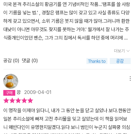
미국 본격 추리소설의 황금기를 연 기념비적인 작품...'램프를 쓸 사람
이 기름을 넣는 법.' , 경찰은 램프는 많이 갖고 있고 사실 종류도 다양
하게 갖고 있으면서, 소위 기름은 붓지 않을 때가 많아.그러니까 환한
대낮이 아니면 아무것도 찾지를 못하는 거야.' 월가에서 잘 나가는 주
식중개인이었던 벤슨, 그가 그의 집에서 독서를 하던 중에 머리에 당
한 총격으로 사망하는 사건이 발생한다. 집안의 창은 모두 밖에서 들
더보기
어오기는 힘든 상황이며 집에는 가정부밖에 없고 누가 침입한 흔적이
공감 (
0
)
댓글 (0)
없다. 벽난로위에 놓인 여자용 장갑과 핸드백으로 전날 여자 손님이
왔다 간것이란 것을 알아내고 흐트러진 흔적조차 없는 '밀실'에서 일
어난 사건을 마크햄은 친구인 벤스를 데리고 가서 보여준다.벤슨이
메뉴
살해된 장소에 놓여있던 핸드백으로 인해 물망에 오른 여인과 그녀의
끙
2009-04-01
애인이며 약혼자인 리코크대위를 조사하다가 더 많은 사람들이 용의
선상에 놓이게 된다. 심리학을 이용하여 증거가 없는 살인사건을 추
이 명작을 이제야 읽다니, 내가 그 동안 눈을 닫고 살았나 보다.한동안
리를 통해 풀어나가는 밴스, 그외 반해 마크햄은 조금은 모자란듯한
일본 추리소설에 빠져 고전 추리물을 잊고 살았는데 이 책을 읽어보
느낌이 들지만 그래도 둘은 척척 손발을 맞추어가며 용의자로 지목된
니 왜반다인이 유명한지알겠다.읽다 보니 범인이 누군지 살짜쿵 의심
사람들의 알리바이를 하나하나 추적하며 용의자에서 지워 나간다. 벤