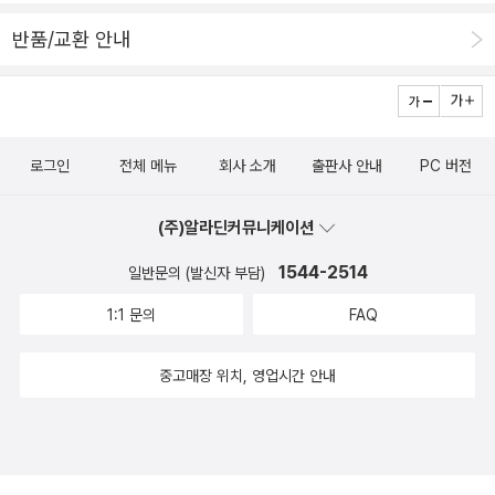
er case (1938) 파일로 밴스의 고뇌 The Winter murder case (1
후로도 수준 높은 작품을 차례차례로 발표해서 추리 작가로서의 지위
반품/교환 안내
939)
를 굳혀 가게 된다.반다인의 작품 제목은 벤슨 살인 사건이후 제목 첫
머리에 반드시 영어 6글자의 단어(The … Murder Case)가 붙는 작
품을 11편 발표했는데 12편의 작품중 한편은 그레이시-엘렌 살인사
건으로 이 규칙에 따르지 않았다.. 그가 쓴 12편의 작품 가운데서도
로그인
전체 메뉴
회사 소개
출판사 안내
PC 버전
제3작 《그린가(家) 살인사건(1928)》, 제4작 《주교 살인사건(192
9)》은 평이 높았다. 그가 창조한 탐정 파일로 번스는 심리분석을 중
(주)알라딘커뮤니케이션
요시하는 괴팍한 현학의 소유자이다. 발표 당시에는 예술 평론가로서
1544-2514
일반문의 (발신자 부담)
의 자신의 명성에 신경을 써서 본명을 사용하지 않고 S.S 반다인이라
는 익명으로 작품을 발표했는데 그 때문에 당시의 미국에서는 「반다
1:1 문의
FAQ
인은 누군가?」라고 하는 화제를 불러 일으켰다고 한다.참고로 반다인
은 외가쪽 성이면 S.S는 외우기 쉬운 증기선의 약자라고 한다. 「뛰어
중고매장 위치, 영업시간 안내
난 추리 장편은 생애 6권 이상 쓸 수 없다」라고 본인 스스로 주장했던
만큼 당초에는 6개의 작품만 쓸 예정이었지만, 주위의 강한 •설득에
의해 6편을 더 발표하여 전부12편의 장편을 남기게 된다. 1928년에
는 추리소설에는 연애적 요소는 두어서는 안된등의 주장을 포함시킨