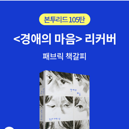
「추리 작가 마음가짐 20」(반다인의 20칙) 을 제안하는등 독자와의
페어풀레이한 수수께끼 풀기를 주창한 작가이다.여담으로 반다인은
아가사 크리스티의 애크로이드 살인사건에 대해 언페어한 작품이라
고 비난을 했다고 한다. 좀더 자세한 것을 보시려면 아래를 클릭 >>
접힌 부분 펼치기 >>S.S 반다인(S. S. VanDine) 예술 여러 분야에
날카로운 감상안을 지닌 평론가로서 잘 알려진 윌러드 헌팅턴 라이트
(Willard Huntington Write)가 어찌하여 미스터리 소설 사상 획기
적인 반 다인으로 변모했는지에 대해서는 그의 짧은 자서전 <반원을
그리다>에 자세히 나와 있다. 그것을 바탕으로 그의 전 생애를 더듬
어보기로 하자. 그는 1888년 미국 버지니아 주 샤로트빌에서 태어났
다. 그가 글을 쓰기 시작한 것은 4살 때의 일로서, 그때 쓴 시가 마을
신문에 실렸었다. 4살 된 어린이의 작품치고는 실로 뛰어난 것이었다
고 한다. 그는 공부하기를 좋아하여 지식을 얻는 기쁨으로 즐겁게 학
교를 다녔다. 캘리포니아의 센트 빈선트 및 포모너 대학에서 공부했
으며, 1906년에는 하버드 대학원에서 영어학을 전공했는데, 재학 중
고고학과 인류학 과목의 성적이 뛰어나 특별장학생이 되기도 했다.