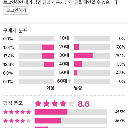
아마추어 탐정이다. 작가의 식견을 그대로 반영한 필로 밴스는 모든
로그인하면 내가 남긴 글과 친구가 남긴 글을 확인할 수 있습니다.
분야에 통달한 만물박사로 그려진다. 거의 완벽한 추리소설로, S. S.
로그인하기
반 다인의 대표작이다.
구매자 분포
10대
0%
0.9%
20대
7.0%
17.4%
30대
26.1%
17.4%
40대
11.3%
13.9%
50대
4.3%
0.9%
60대
0%
0.9%
여성
남성
8.6
평점 분포
45.5%
36.4%