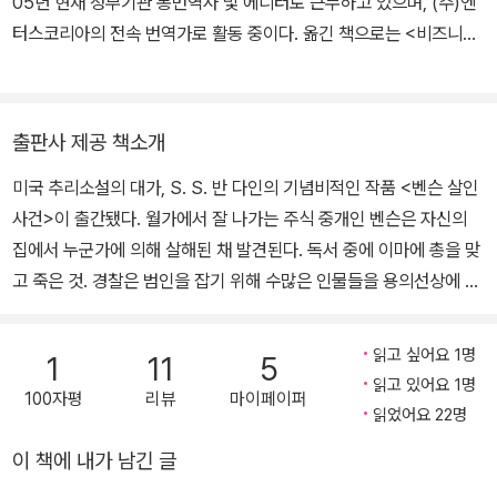
05년 현재 정부기관 통번역사 및 에디터로 근무하고 있으며, (주)엔
으로 세상을 떠났다. 『비숍 살인 사건』은 밴 다인이 앞서 발표한 세 편
터스코리아의 전속 번역가로 활동 중이다. 옮긴 책으로는 <비즈니스
의 추리 소설 『벤슨 살인 사건The Benson Murder Case』, 『카나
게임 이론>, <성공의 심리학>, <내총은 빠르다>, <복수는 나의것>,
리아 살인 사건The Canary Murder Case』, 『그린 살인 사건The
<내가 심판한다>, <경찰 혐오자>, <비즈니스 이야기>, <거츠> 등
Greene Murder Case』의 잇단 성공에 마지막 정점을 찍은 작품으
이 있다.
출판사 제공 책소개
로, 사실상 파일로 밴스를 주인공으로 하는 시리즈 중에서 가장 완성
도 높은 작품이라고 할 수 있다. 「마더 구스의 노래」라고 하는 전래 동
미국 추리소설의 대가, S. S. 반 다인의 기념비적인 작품 <벤슨 살인
요 가사를 따라 연쇄 살인 사건이 일어난다는 내용을 담고 있다. 그 밖
사건>이 출간됐다. 월가에서 잘 나가는 주식 중개인 벤슨은 자신의
의 주요 작품으로 『딱정벌레 살인 사건The Scarab Murder Cas
집에서 누군가에 의해 살해된 채 발견된다. 독서 중에 이마에 총을 맞
e』, 『가을 살인 사건The Autumn Murder Case』, 『개집 살인 사건
고 죽은 것. 경찰은 범인을 잡기 위해 수많은 인물들을 용의선상에 올
The Kennel Murder Case』, 『드래곤 살인 사건The Dragon Mur
린다. 하지만 높은 안목과 뛰어난 지식을 겸비한 필로 밴스는 경찰의
der Case』, 『카지노 살인 사건The Casino Murder Case』, 『정원
수사 방향이 잘못 되었다고 판단하곤 직접 범인을 찾기 위해 사건 현
읽고 싶어요 1명
1
11
5
살인 사건The Garden Murder Case』, 『납치 살인 사건The Kidn
장을 샅샅이 조사하기 시작하는데…. 명탐점 셜록 홈즈에 비견할
읽고 있어요 1명
ap Murder Case』, 『그레이시 앨런 살인 사건The Gracie Allen M
100자평
리뷰
마이페이퍼
만큼 폭발적인 인기를 얻은 인기 탐정 필로 밴스 시리즈. <벤슨 살인
읽었어요 22명
urder Case』 등이 있고, 유작으로 『겨울 살인 사건The Winter Mu
사건>은 필로 밴스가 처음 등장하는 작품으로 그의 성격과 배경을 자
이 책에 내가 남긴 글
rder Case』이 있다.
세히 묘사하고 있다. 그는 부유한 미술 감정가이자 지방 검사를 돕는