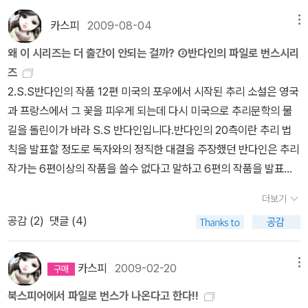
가림 못하는 (우리 주변에서 흔히 볼 수 있는) 30대 중반 남자의 심리
묘사가 뛰어난 그런 책. 이렇게 해서 난 닉 혼비라는 작가를 알게 되었
카스피
2009-08-04
메뉴
고 정말이지 모조리 다 읽어버리겠다는 결심까지 하기에 이르른 것이
왜 이 시리즈는 더 출간이 안되는 걸까? ②반다인의 파일로 번스시리
다. 무엇보다, 이 책을 선물해주신, 나비님, 감사해요!!!!!이 책은 심지
즈
어 영화로도 제작이 되었고 우리나라 타이틀로는 '사랑도 리콜이 되
2.S.S반다인의 작품 12편 미국의 포우에서 시작된 추리 소설은 영국
나요' 라는 허접한 말이 되어버려서 나에겐 전혀 관심이 안 가는 영화
과 프랑스에서 그 꽃을 피우게 되는데 다시 미국으로 추리문학의 물
가 되어버렸지만, 자세히 보니, 주연배우가 내가 좋아하는 존 쿠색이
길을 돌린이가 바라 S.S 반다인입니다.반다인의 20측이란 추리 법
었다.2000년작이라니, 10년 전인지라 존 쿠색의 얼굴도 젊어보인
칙을 발표할 정도로 독자와의 정직한 대결을 주장했던 반다인은 추리
다. 누나인 조앤 쿠색도 나오고 (리즈 역이라는데 완전 까칠하게 나왔
작가는 6편이상의 작품을 쓸수 없다고 말하고 6편의 작품을 발표합
겠다..ㅋ) 잭 블랙이 배리역으로 팀 로빈스가 이안 역이라니! 이거 반
니다(그럼 앨러리 퀸과 크리스티,존 딕슨 카는 뭐가 되나요)만 독자와
드시 봐야 할 영화목록에 바로 올려버렸다..ㅋ 사실, 이 책을 '하이 피
더보기
출판사의 열화와 같은 성화에 못이겨 추가로 6편을 더 발표합니다.일
델리티'보다 먼저 봤기에 망정이지 그 다음에 봤더라면 제대로 느낌
공감 (
2
)
댓글 (4)
성에 의하면 후반 6편이 전반 6편보다 떨어진다고 하지만 12편 모두
을 가지지 못했을 지도 모른다. 생각해보라..촌철살인의 유머집을 보
추리사에 길이 남을 작품임에는 틀림 없지요. 국내에서는 모두 9권의
다가 갑자기 자살사건의 내막을 파헤쳐야 한다니. 어쨌거나, 올해 우
작품이 발표 됬는데 아쉽게도 유괴 살인사건, 그레이스 알렌 살인사
카스피
2009-02-20
메뉴
리나라 작가의 작품들에 관심을 가지기로 하고 드문드문 읽고 있는
건, 윈터 살인사건은 발표된 바 없습니다.번스 시리즈는 총 13권(장편
데, 이 책이 아마 세번째인가 싶다. '완득이'의 작가 김려령. 어느날 갑
북스피어에서 파일로 번스가 나온다고 한다!!
12권+단편집 1권)밖에 없는데 모두 출판되지 않는 국내 현실이 무척