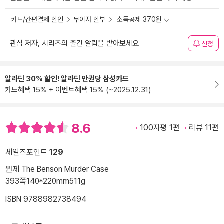
카드/간편결제 할인
무이자 할부
소득공제 370원
관심 저자, 시리즈의 출간 알림을 받아보세요
신청
알라딘 30% 할인! 알라딘 만권당 삼성카드
카드혜택 15% + 이벤트혜택 15% (~2025.12.31)
8.6
100자평 1편
리뷰 11편
세일즈포인트
129
원제 The Benson Murder Case
393쪽
140*220mm
511g
ISBN 9788982738494