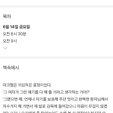
부유한 미술 감정가이자 지방 검사를 돕는 아마추어 탐정 '필로 밴
목차
스'는 그러나, 경찰의 수사가 길을 잘못 들었다고 판단한다. 번스는 사
건 현장을 샅샅이 조사하고 범인의 심리를 분석하며 진범을 찾아가는
6월 14일 금요일
데...
오전 8시 30분
오전 9시
책속에서
마크햄은 의심적은 표정이었다.
'그 여자가 그런 얘기를 다 해 줄 거라고 생각하는 거야?'
'그랬으면 해. 언제나 자기를 보호해 주던 멋지고 완벽한 왕자님께서
자수가지 해 가면서 제 발로 감옥에 들어갔으니 마음이 무겁지 않겠