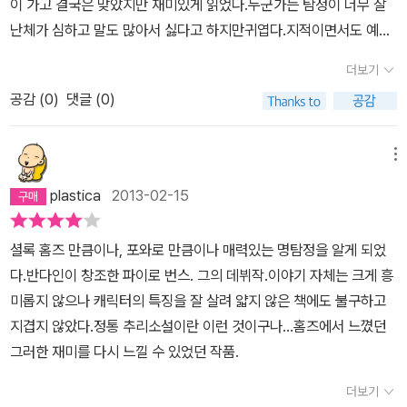
이 가고 결국은 맞았지만 재미있게 읽었다.누군가는 탐정이 너무 잘
슨의 주위에 있던 사람들은 모두 평범한듯 하다가 밴스가 밝혀낸 알
난체가 심하고 말도 많아서 싫다고 하지만귀엽다.지적이면서도 예술
리바이를 종합해보면 모두가 살인동기를 지니고 있다. 벤슨의 곁에서
을 사랑하고 우아하며 귀족적이고 콧대높은 성격이 매력적이다.
살림을 하던 가정부와 벤슨의 사무실에서 일하는 그녀의 딸까지 그의
더보기
애리한 눈을 벗어나지 못하고 걸려들지만 마지막까지 누가 살인자인
공감 (
0
)
댓글 (0)
지 들어내지 않고 포위망을 좁혀 나가듯 하나하나 지워 나가는 것이
재밌다.살인자는 가까이 있고 또 주위에 있다. 늘 그와 가까이 지낸 인
메뉴
물들은 한편으로는 그를 시기하기도 하고 그를 이용하기도 하는데 그
의 '부' 가 제일 먼저 필요한 인물이 살인자이다. 그는 오랫동안 그를
plastica
2013-02-15
죽일 생각을 해 왔는데 시기적절하게 때를 잘 맞추었기에 모두가 용
의자가 될 수 있었으며 그 자신은 용의자에서 멀리 벗어날 수 있었다.
셜록 홈즈 만큼이나, 포와로 만큼이나 매력있는 명탐정을 알게 되었
'새로운 것도 없고 진실도 없으며 중요한 일도 없다..' 살인현장을 보
다.반다인이 창조한 파이로 번스. 그의 데뷔작.이야기 자체는 크게 흥
고 5분만에 범인을 추리해낸 우리의 밴스, 마크햄이 용납할 수 있도
미롭지 않으나 캐릭터의 특징을 잘 살려 얇지 않은 책에도 불구하고
록 하나하나 풀어나가는 방법에 따라 쫓아가다 보면 범인의 잔인함과
지겹지 않았다.정통 추리소설이란 이런 것이구나...홈즈에서 느꼈던
마주할 수 있다.선선한 바람이 불면서 읽기에 정말 좋은 책이다. 황금
그러한 재미를 다시 느낄 수 있었던 작품.
가지의 추리소설은 십여권을 소장하고 있는데 한권 한권 늘려갈까 생
더보기
각중이다. 백여권이나 출간된 황금가지 밀리언셀러, 애거서 크리스티