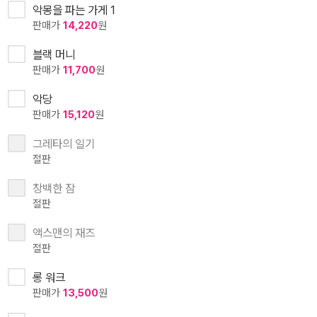
악몽을 파는 가게 1
판매가
14,220
원
블랙 머니
판매가
11,700
원
악당
판매가
15,120
원
그레타의 일기
절판
창백한 잠
절판
액스맨의 재즈
절판
롱 워크
판매가
13,500
원