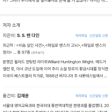
어? 그러니 우리에게 좀 털어놓아도 손해 볼 거 없잖아? 하지만 아가
씨 마음을 아프게 해선 안 되겠지. 너희 경찰 녀석들의 무자비한 심문
방식은 이 아가씨에겐 아무 효과가 없을 거야.'
'넌 어떤 식으로 말을 끌어낼 건데?'
저자 소개
'부드럽고 세련되게 해야지.'
마크햄이 잠시 생각하다가 말했다.
지은이:
S. S. 밴 다인
저자파일
신간알림 신청
'난 빠지는 게 좋겠다. 네가 다 알아서 해라.' - 본문 295 쪽에서
최근작 :
<비숍 살인 사건>
,
<파일로 밴스의 고뇌>
,
<파일로 밴스의
정의>
… 총 97종
(모두보기)
본명은 윌러드 헌팅턴 라이트Willard Huntington Wright. 에드거
앨런 포, 아서 코넌 도일에 이어 추리 소설 장르의 황금시대를 장식한
미국의 베스트셀러 작가로, 1888년 버지니아 주 샤롯테스빌에서 태
어났다. 본래 순수 문예 비평가였던 그는 계속된 경제적 어려움과 질
병, 불운에 쫓기다가 추리 소설을 쓰기 시작해 큰 성공과 명성을 얻게
옮긴이:
김재윤
저자파일
신간알림 신청
되었다. 고고학이나 예술, 고전, 언어학 등의 폭넓은 지적 탐구 의식과
평론가로서의 엄격한 시각에 예술적인 감성을 결합해 새로운 탐정 <
서울대 영어교육과와 한국외대 통번역대학원 한영과를 졸업했다. 20
파일로 밴스>를 탄생시킨 밴 다인은 1939년 51세에 관상동맥혈전