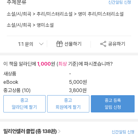
주제분류
신간알림 신청
소설/시/희곡
>
추리/미스터리소설
>
영미 추리/미스터리소설
소설/시/희곡
>
영미소설
선물하기
공유하기
이 책을 알라딘에
1,000
원 (
최상
기준)에 파시겠습니까?
새상품
-
eBook
5,000원
중고상품 (10)
3,800원
중고
중고
중고 등록
알라딘에 팔기
회원에게 팔기
알림 신청
밀리언셀러 클럽 (총 138권)
신간알림 신청