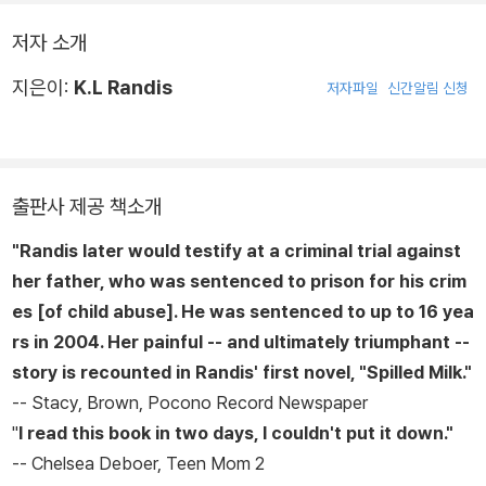
저자 소개
지은이:
K.L Randis
저자파일
신간알림 신청
출판사 제공 책소개
"Randis later would testify at a criminal trial against
her father, who was sentenced to prison for his crim
es [of child abuse]. He was sentenced to up to 16 yea
rs in 2004. Her painful -- and ultimately triumphant --
story is recounted in Randis' first novel, "Spilled Milk."
--
Stacy, Brown, Pocono Record Newspaper
"
I read this book in two days, I couldn't put it down."
--
Chelsea Deboer, Teen Mom 2