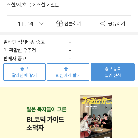
소설/시/희곡
>
소설
>
일반
선물하기
공유하기
알라딘 직접배송 중고
-
이 광활한 우주점
-
판매자 중고
-
중고
중고
중고 등록
알라딘에 팔기
회원에게 팔기
알림 신청