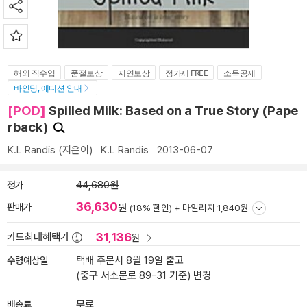
해외 직수입
품절보상
지연보상
정가제 FREE
소득공제
바인딩, 에디션 안내
[POD]
Spilled Milk: Based on a True Story (Pape
rback)
K.L Randis
(지은이)
K.L Randis
2013-06-07
정가
44,680원
36,630
판매가
원
(18% 할인) +
마일리지 1,840원
31,136
카드최대혜택가
원
수령예상일
택배 주문시 8월 19일 출고
(중구 서소문로 89-31 기준)
변경
배송료
무료