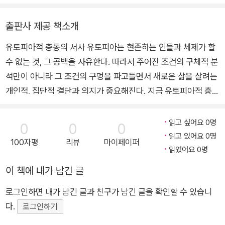
움의 지성』(2020), 『힘의 포획』(2015), 산문집 『영화의 풍경, 세
상의 풍경』(2025), 『아름다운 단단함』(2019), 연구서 『문학, 앞
출판사 제공 책소개
서가는 시계』(2025), 『세계문학공간의 조이스와 한국문학』(201
유토피아적 충동의 서사 유토피아는 현존하는 인물과 체제가 할
3) 등이 있다.
수 없는 것, 그 공백을 사유한다. 따라서 주어진 조건의 구체적 분
석만이 아니라 그 조건의 구멍을 파고들면서 새로운 삶을 살려는
개인적, 집단적 결단과 의지가 중요해진다. 지금 유토피아적 충동
과 사유를 봉쇄하는 데 작동하는 전략은 모든 걸 긍정하는 포섭의
전략이다. 그건 마치 모든 걸 빨아들여 상품으로 만들어버리는 자
읽고 싶어요 0명
0
0
0
본주의와 비슷하다. 희망의 문학 유토피아적 충동의 서사를 보여
읽고 있어요 0명
100자평
리뷰
마이페이퍼
주는 작품은 현실에서 느끼는 고통과 절망감을 넘어설 힘을 얻게
읽었어요 0명
한다. 개인이 지각하는 현실에서 보이지 않는 것들, 하지만 현실
이 책에 내가 남긴 글
이 품고 있는 것들, 대중의 눈앞에서 사라졌지만 되찾아야 할 것
로그인하면 내가 남긴 글과 친구가 남긴 글을 확인할 수 있습니
들, 아직 존재하지 않지만 존재해야 할 것들을 뛰어난 문학은 상
다.
상하고 형상화한다. 저자는 그러한 작품을 읽으면서 주어진 현실
로그인하기
과 부딪칠 때 느끼는 비관주의를 달랠 희망을 찾는다. 동물행동학