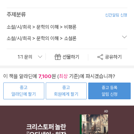
주제분류
신간알림 신청
소설/시/희곡
>
문학의 이해
>
비평론
소설/시/희곡
>
문학의 이해
>
소설론
선물하기
공유하기
이 책을 알라딘에
7,100
원 (
최상
기준)에 파시겠습니까?
중고
중고
중고 등록
알라딘에 팔기
회원에게 팔기
알림 신청