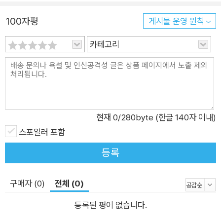
자, 환경운동가 제인 구달(Jane Goodall)의 마지막 인터뷰에서,
100자평
게시물 운영 원칙
“오늘날 지구가 암울할 때에도 여전히 희망은 있다. 희망을 잃지
마라. 희망을 잃으면 무관심해지고 아무것도 하지 않게 된다.” 저
카테고리
자에게 비평적 글쓰기는 그런 희망을 찾아가는 과정의 산물이다.
책은 5부로 나뉜다. 제1부에서는 세계문학공화국에서 한국소설
이 어떤 자리에 놓여있는지를 살펴보는 글을 실었다. 제2부는 전
통적인 소설 형식에서 벗어나서 새로운 실험을 하는 작품의 세계
를 조망한다. 제3부는 시와 시론에 관한 글을 모으고, 제4부는 비
현재
0
/280byte (한글 140자 이내)
평과 산문에 관한 글이다. 한국문학 공간에서 다소 홀대받는 논픽
스포일러 포함
션의 자리를 다듬는다. 제5부는 번역된 외국문학에 관한 글로 구
등록
성되었다.
구매자 (0)
전체 (0)
등록된 평이 없습니다.