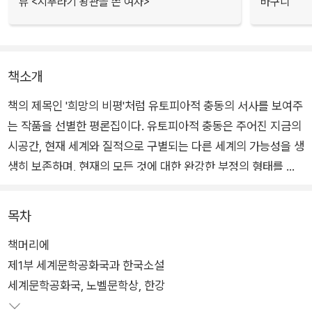
뷰 <지푸라기 왕관을 쓴 여자>
바구니
책소개
책의 제목인 '희망의 비평'처럼 유토피아적 충동의 서사를 보여주
는 작품을 선별한 평론집이다. 유토피아적 충동은 주어진 지금의
시공간, 현재 세계와 질적으로 구별되는 다른 세계의 가능성을 생
생히 보존하며, 현재의 모든 것에 대한 완강한 부정의 형태를 취
하며, 현실주의적 실행원칙에 맞선다. 작품들을 통해 주어진 현실
에서 느끼는 비관주의를 달랠 희망을 찾는다. 이 평론집은 그런
목차
희망을 찾아가는 과정의 산물이다.
책머리에
제1부 세계문학공화국과 한국소설
세계문학공화국, 노벨문학상, 한강