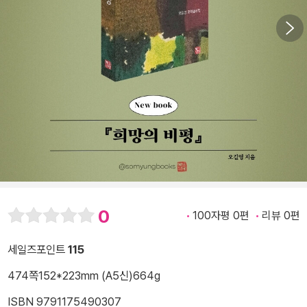
0
100자평 0편
리뷰 0편
세일즈포인트
115
474쪽
152*223mm (A5신)
664g
ISBN 9791175490307