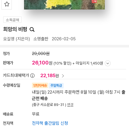
소득공제
희망의 비평
오길영
(지은이)
소명출판
2026-02-05
정가
29,000원
26,100
판매가
원
(10% 할인) +
마일리지 1,450원
22,185
카드최대혜택가
원
수령예상일
양탄자배송
주말특급
내일(일) 22시까지 주문하면 8월 10일 (월) 아침 7시
출
근전 배송
(중구 서소문로 89-31 )
변경
배송료
무료
전자책
전자책 출간알림 신청