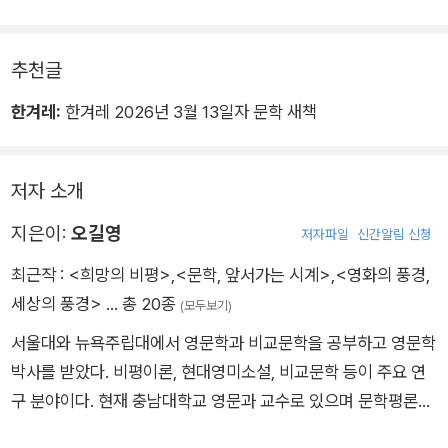
추천글
한겨레:
한겨레 2026년 3월 13일자 문학 새책
저자 소개
지은이:
오길영
저자파일
신간알림 신청
최근작 :
<희망의 비평>
,
<문학, 앞서가는 시계>
,
<영화의 풍경,
세상의 풍경>
… 총 20종
(모두보기)
서울대와 뉴욕주립대에서 영문학과 비교문학을 공부하고 영문학
박사를 받았다. 비평이론, 현대영미소설, 비교문학 등이 주요 연
구 분야이다. 현재 충남대학교 영문과 교수로 있으며 문학평론가
로 활동 중이다. 영화애호가이기도 하다. 저서로 평론집 『아름다