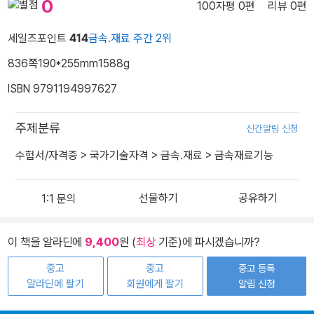
0
100자평 0편
리뷰 0편
세일즈포인트
414
금속.재료 주간 2위
836쪽
190*255mm
1588g
ISBN 9791194997627
주제분류
신간알림 신청
수험서/자격증
>
국가기술자격
>
금속.재료
>
금속재료기능
선물하기
공유하기
이 책을 알라딘에
9,400
원 (
최상
기준)에 파시겠습니까?
중고
중고
중고 등록
알라딘에 팔기
회원에게 팔기
알림 신청