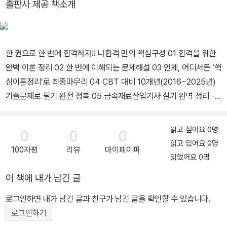
출판사 제공 책소개
한 권으로 한 번에 합격하자!! 나합격 만의 핵심구성 01 합격을 위한
완벽 이론 정리 02 한 번에 이해되는 문제해설 03 언제, 어디서든 ‘핵
심이론정리’로 최종마무리 04 CBT 대비 10개년(2016~2025년)
기출문제로 필기 완전 정복 05 금속재료산업기사 실기 완벽 정리 -
필답형 최신 복원문제 10개년(2016~2025년) - 작업형 핵심자료
(불꽃시험/브리넬 경도 측정/각종 강의 표준조직 사진 및 해설/연성,
읽고 싶어요 0명
0
0
0
취성 판별) 나합격 수험생만의 특별한 혜택 01 교재X무료동영상 강
읽고 있어요 0명
100자평
리뷰
마이페이퍼
의 제공 02 나합격 수험생 지원센터[시험정보&질의응답 등] 운영 N
읽었어요 0명
AVER 카페 [나합격]을 검색해보세요.
이 책에 내가 남긴 글
로그인하면 내가 남긴 글과 친구가 남긴 글을 확인할 수 있습니다.
로그인하기