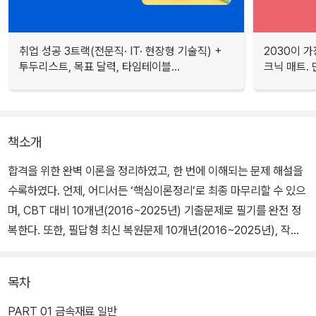
취업 성공 3트랙(전문직· IT· 현장형 기술직) +
2030이 가
투두리스트, 목표 달력, 타임테이블...
크닉 매트.
책소개
합격을 위한 완벽 이론을 정리하였고, 한 번에 이해되는 문제 해설을
수록하였다. 언제, 어디서든 ‘핵심이론정리’로 최종 마무리할 수 있으
며, CBT 대비 10개년(2016~2025년) 기출문제로 필기를 완전 정
복한다. 또한, 필답형 최신 복원문제 10개년(2016~2025년), 작업
형 핵심자료(불꽃시험/브리넬 경도 측정/각종 강의 표준조직 사진 및
해설/연성, 취성 판별)를 완벽 정리하였다.
목차
PART 01 금속재료 일반