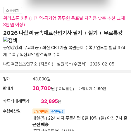
소득공제
워리스톤 키링(대기업·공기업·공무원 목표별 자격증 맞춤 추천 교재
3만원 이상)
2026 나합격 금속재료산업기사 필기 + 실기 + 무료특강
동영상강의 무료제공 / 최신 CBT기출 복원문제 수록 / 연도별 필답 374
제 수록 / 핵심요약 합격족보 수록
나합격콘텐츠연구소
(지은이)
삼원북스(수험서)
2026-02-05
정가
43,000원
38,700
판매가
원
(10% 할인) +
마일리지 2,150원
32,895
카드최대혜택가
원
수령예상일
양탄자배송
주말특급
내일(일) 22시까지 주문하면 8월 10일 (월) 아침 7시
출
근전 배송
(중구 서소문로 89-31 )
변경