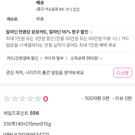
배송
(중구 서소문로 89-31 )
변경
배송료
무료
알라딘 만권당 삼성카드, 알라딘 15% 청구 할인
최대 1만원 또는 2만원 할인(전월 30만원 또는 60만원 이용 시) / 카드
발급월 +1개월까지는 전월 실적이 없어도 최대 1만원 혜택 제공
카드/간편결제 할인
무이자 할부
소득공제 980원
관심 저자, 시리즈의 출간 알림을 받아보세요
신청
0
100자평 0편
리뷰 0편
세일즈포인트
556
316쪽
140*215mm
515g
ISBN 9791189534721