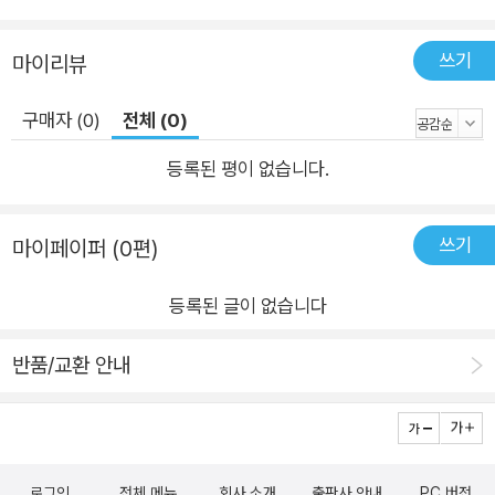
장 혁신적이라 할 수 있는 것은 바로 이 구조에 대한 혁신이라 할
수 있다. 무엇보다 지속가능성이 건축의 핵심 가치로 부상한 오늘
쓰기
마이리뷰
날, 구조적 혁신은 에너지와 자원의 소비를 최소화하는 가장 근본
적이고 효과적인 수단으로 작동한다. 구조를 통해 건축을 바라보
구매자 (0)
전체 (0)
는 확장된 시선 구조는 물론 건축의 전부가 아니다. 그러나 혁신
등록된 평이 없습니다.
적인 건축은 구조에 대한 탐구 없이는 만들어지지 않는다. 우리나
라에도 훌륭한 건축물과 건축가가 많지만, 혁신적인 건축을 찾기
는 쉽지 않다. 이런 상황에서 이 책이 독자들에게 건축의 구조에
쓰기
마이페이퍼 (0편)
대한 확장된 사고와 시야를 제공한다면 큰 의미가 있지 않을까?
등록된 글이 없습니다
중력이 존재하는 한 구조는 사라지지 않고 우리가 살아가는 공간
의 질서 속에 보이지 않게 스며 있을 것이기 때문이다. 이 책을 읽
반품/교환 안내
는 사람들이 건축의 구조는 물론 세상의 모든 구조를 새롭게 바라
보고, 그 의미를 발견할 수 있기를 기대해 본다.
로그인
전체 메뉴
회사 소개
출판사 안내
PC 버전