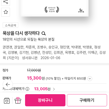
소득공제
묵상을 다시 생각하다
18인의 시선으로 되짚는 묵상의 본질
권연경
,
권일한
,
차준희
,
조병수
,
송인규
,
정민영
,
박대영
,
박영호
,
정성
국
,
김영봉
,
김기현
,
김병년
,
전성민
,
김회권
,
옥명호
,
김주련
,
이재근
,
김성
희
(지은이)
성서유니온
2026-01-06
정가
17,000원
15,300
판매가
원
(10% 할인) +
마일리지 850원
뒤로가
기
13,005
카드최대혜택가
원
수령예상일
양탄자배송
보관함담기
선물하기
장바구니
구매하기
오후 1시까지 주문하면 밤 11시
잠들기전 배송
(중구 서소문로 89-31 )
변경