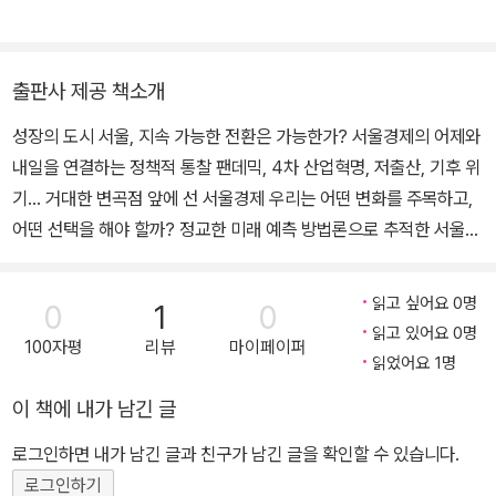
출판사 제공 책소개
성장의 도시 서울, 지속 가능한 전환은 가능한가? 서울경제의 어제와
내일을 연결하는 정책적 통찰 팬데믹, 4차 산업혁명, 저출산, 기후 위
기… 거대한 변곡점 앞에 선 서울경제 우리는 어떤 변화를 주목하고,
어떤 선택을 해야 할까? 정교한 미래 예측 방법론으로 추적한 서울경
제의 경로 단순한 진단을 넘어 ‘미래 정책의 설계도’를 제시하다 서울
은 지금 거대한 전환점에 서 있다. 과거의 성장 방식이 더는 통하지 않
읽고 싶어요 0명
0
1
0
는 시대이자 복합적 위기가 한꺼번에 몰려오며 서울경제는 커다란 도
읽고 있어요 0명
100자평
리뷰
마이페이퍼
전에 직면했다. 지난 10년간 이어진 저성장과 산업구조의 고착, 고용
읽었어요 1명
정체로 대응력이 약화되어 지금은 향후 10년을 준비할 새로운 설계
이 책에 내가 남긴 글
도가 필요한 시점이다. 『서울경제의 미래를 설계하다』는 이러한 문제
의식에서 출발한 책이다. 이 책은 단순한 경제 전망을 넘어, 지난 10
로그인하면 내가 남긴 글과 친구가 남긴 글을 확인할 수 있습니다.
년간의 서울경제를 지표 분석으로 꼼꼼히 진단하고, 환경스캐닝과 전
로그인하기