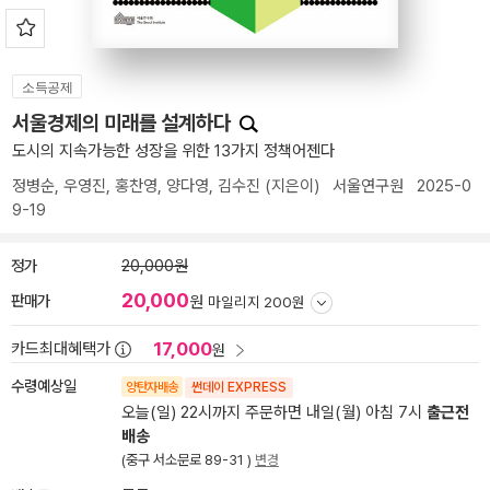
소득공제
서울경제의 미래를 설계하다
도시의 지속가능한 성장을 위한 13가지 정책어젠다
정병순
,
우영진
,
홍찬영
,
양다영
,
김수진
(지은이)
서울연구원
2025-0
9-19
정가
20,000원
20,000
판매가
원
마일리지 200원
17,000
카드최대혜택가
원
수령예상일
양탄자배송
썬데이 EXPRESS
오늘(일) 22시까지 주문하면 내일(월) 아침 7시
출근전
배송
(중구 서소문로 89-31 )
변경