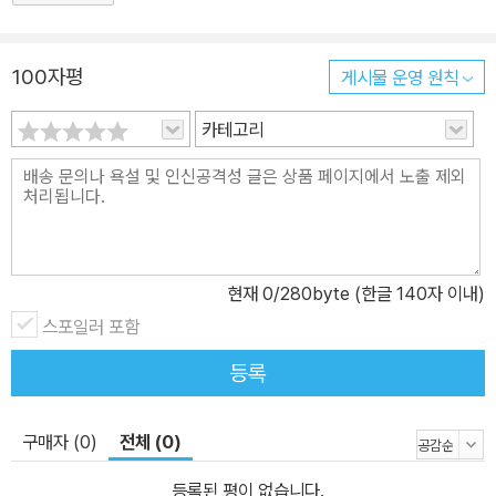
문가 델파이 조사를 통해 앞으로 다가올 미래를 예측한다. 서울의 초
고령화, 기후 위기, 글로벌 공급만 불안정 등 거대한 변화 속에서 서울
이 무엇을 준비해야 하는지 짚어낸다. 특히 주목할 점은 서울이 ‘성장
100자평
게시물 운영 원칙
의 도시’를 넘어 ‘지속 가능한 도시’로 나아가기 위해 반드시 대응해야
카테고리
할 과제를 13가지 핵심 정책어젠다로 정리했다는 점이다. 이는 단순
한 정책 목록이 아니라, 우리 삶과 직결된 서울의 미래를 위한 종합 설
계도이다. 향후 10년, 서울의 지속가능한성장을 위해 적극 대응해야
할 정책어젠다 13가지 ◈ 주요 계층 간 소득불균형 완화 ◈ 서울경제
를 선도하는 우수 인적자원 확충 ◈ 금융 및 지식서비스업 고도화와
경쟁력 강화 ◈ 서울경제를 견인하는 미래형 신산업 형성 ◈ 기술 기
현재
0
/280byte (한글 140자 이내)
반 스타트업 및 스케일업 선순환 구축 ◈ 일자리 구조 전환에 따른 사
스포일러 포함
회적 적응시스템 구축 ◈ 청년 및 신중년층에 대한 양질의 일자리 확
등록
충 ◈ 첨단 신기술의 전략적 선정 및 육성 ◈ 서울시 주력산업의 혁
신역량 강화 ◈ 4차 산업혁명을 선도하는 혁신체계 확립 ◈ 인구고
구매자 (0)
전체 (0)
령화와 생산가능인구 감소 대응 ◈ 교육 및 주거 격차 해소 ◈ 심화
하는 기후 위기 대응체제 확립 『서울경제의 미래를 설계하다』는 다가
등록된 평이 없습니다.