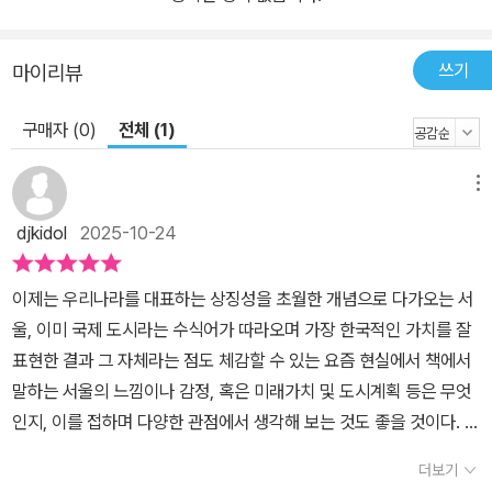
올 10년, 서울의 경제와 우리의 삶을 진지하게 고민하는 모든 이들에
게 새로운 미래를 위한 나침반이 될 것이다. ■ 출판사 소개 서울연구
쓰기
마이리뷰
원 서울연구원(The Seoul Institute)은 서울의 복잡하고 다양한 도
시문제를 연구하고 서울의 가치혁신을 선도하는 서울특별시의 싱크
구매자 (0)
전체 (1)
플랫폼이다. 서울시가 당면하고 있는 복지, 문화, 교육, 산업 등 사회·
경제 정책과 도시 계획, 주택, 교통, 환경, 안전 등 도시 관리 정책을
메뉴
연구하고 나아가 서울의 중장기적인 미래 비전을 제시하는 역할을 하
고 있다.
djkidol
2025-10-24
이제는 우리나라를 대표하는 상징성을 초월한 개념으로 다가오는 서
울, 이미 국제 도시라는 수식어가 따라오며 가장 한국적인 가치를 잘
표현한 결과 그 자체라는 점도 체감할 수 있는 요즘 현실에서 책에서
말하는 서울의 느낌이나 감정, 혹은 미래가치 및 도시계획 등은 무엇
인지, 이를 접하며 다양한 관점에서 생각해 보는 것도 좋을 것이다. 책
에서도 서울의 오늘과 현재, 그리고 지난 과거의 사례 등에 대해서도
더보기
자세히 전하고 있고 앞으로 다가올 미래를 위해 어떤 형태의 변화와