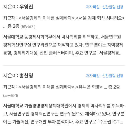
지은이:
우영진
저자파일
신간알림 신청
성화 방안(2024)」 등이 있다.
최근작 :
<서울경제의 미래를 설계하다>
,
<서울 경제 혁신 시나리오>
… 총 2종
(모두보기)
서울대학교 농경제사회학부에서 박사학위를 취득하고, 서울연구원
경제혁신연구실 연구위원으로 재직하고 있다. 연구 분야는 지역경제
동향, 경제위기대응, 산업 클러스터이며, 주요 연구로 「서울경제동향
및 경제전망(2024)」, 「서울시 경제위기 대응목표 및 방향설정 연구
(2024)」, 「서울시 외국인 노동공급과 일자리 수요 현황(2024)」,
지은이:
홍찬영
저자파일
신간알림 신청
『서울 경제 혁신 시나리오: 위기를 넘어 지속적인 성장 패러다임을 모
색하다(2022, 서울연구원)』 등이 있다.
최근작 :
<서울경제의 미래를 설계하다>
,
<유니콘 혁명>
… 총 2종
(모두보기)
서울대학교 기술경영경제정책대학원에서 경제학 박사학위를 취득하
고, 서울연구원 경제혁신연구실 연구위원으로 재직하고 있다. 연구분
야는 기술혁신, 연구개발 투자 분석이다. 주요 연구로 「수도권 ICT산