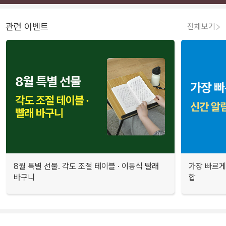
관련 이벤트
전체보기
8월 특별 선물. 각도 조절 테이블 · 이동식 빨래
가장 빠르게
바구니
합