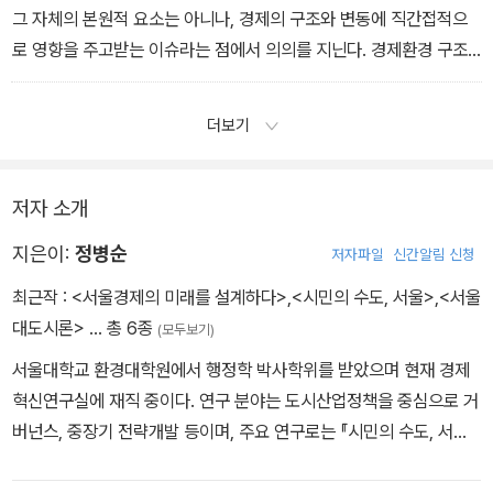
그 자체의 본원적 요소는 아니나, 경제의 구조와 변동에 직간접적으
로 영향을 주고받는 이슈라는 점에서 의의를 지닌다. 경제환경 구조
변화 분야는 인구고령화와 저출산을 필두로, 글로벌 지정학적 갈등이
나 기후변화 등 다양한 이슈를 포함하고 있다.
더보기
저자 소개
지은이:
정병순
저자파일
신간알림 신청
최근작 :
<서울경제의 미래를 설계하다>
,
<시민의 수도, 서울>
,
<서울
대도시론>
… 총 6종
(모두보기)
서울대학교 환경대학원에서 행정학 박사학위를 받았으며 현재 경제
혁신연구실에 재직 중이다. 연구 분야는 도시산업정책을 중심으로 거
버넌스, 중장기 전략개발 등이며, 주요 연구로는 『시민의 수도, 서울
(2019)』, 「지속가능 서울경제 실현 위한 중소기업 ESG 경영 활성화
방안(2023)」, 「지속가능 서울경제 실현 위한 산업의 디지털 전환 활