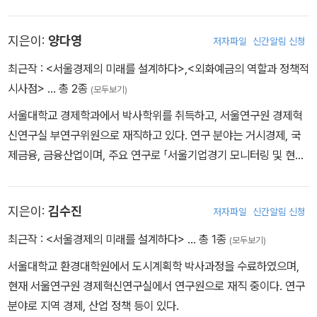
업 창업환경 특성과 정책방향(2023)」, 「지역 산학연 협력 성과 분석
과 활성화 방안(2024)」 등이 있다.
지은이:
양다영
저자파일
신간알림 신청
최근작 :
<서울경제의 미래를 설계하다>
,
<외화예금의 역할과 정책적
시사점>
… 총 2종
(모두보기)
서울대학교 경제학과에서 박사학위를 취득하고, 서울연구원 경제혁
신연구실 부연구위원으로 재직하고 있다. 연구 분야는 거시경제, 국
제금융, 금융산업이며, 주요 연구로 「서울기업경기 모니터링 및 현안
분석(2024, 2025)」,「외국인직접투자 결정요인과 서울시 투자유치
정책 방향(2024)」, 「신3고 이후 서울의 구조변화와 대응 방향 2 경
지은이:
김수진
저자파일
신간알림 신청
제 분야(2023)」 등이 있다.
최근작 :
<서울경제의 미래를 설계하다>
… 총 1종
(모두보기)
서울대학교 환경대학원에서 도시계획학 박사과정을 수료하였으며,
현재 서울연구원 경제혁신연구실에서 연구원으로 재직 중이다. 연구
분야로 지역 경제, 산업 정책 등이 있다.