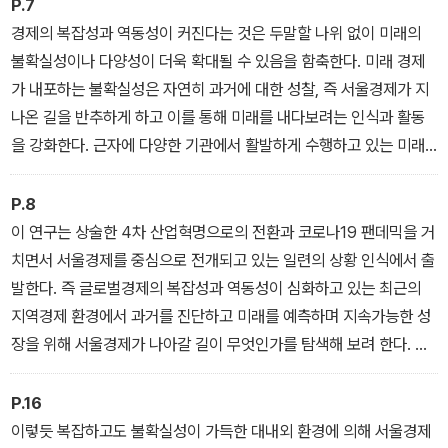
P.7
정리했다는 점이다. 이는 단순한 정책 목록이 아니라, 우리 삶과 직결
경제의 복잡성과 역동성이 커진다는 것은 두말할 나위 없이 미래의
된 서울의 미래를 위한 종합 설계도이다.
불확실성이나 다양성이 더욱 확대될 수 있음을 함축한다. 미래 경제
가 내포하는 불확실성은 자연히 과거에 대한 성찰, 즉 서울경제가 지
나온 길을 반추하게 하고 이를 통해 미래를 내다보려는 인식과 활동
을 강화한다. 근자에 다양한 기관에서 활발하게 수행하고 있는 미래
전망이나 예측 연구들이 이를 입증하고 있다. 가령 ‘포스트’ 코로나19
팬데믹에 관한 담론은 글로벌 위험사회를 경험한 적이 있는 우리 사
P.8
회가 위기로부터 희망과 새로운 기회를 탐색하려는 노력의 소산이다.
이 연구는 상술한 4차 산업혁명으로의 전환과 코로나19 팬데믹을 거
특히 코로나19 팬데믹이 확산되던 시기에 경제 영역의 변화와 위기
치면서 서울경제를 중심으로 전개되고 있는 일련의 상황 인식에서 출
는 넓고도 깊은 것이어서 다가올 경제에 대한 희망과 기회를 찾는 노
발한다. 즉 글로벌경제의 복잡성과 역동성이 심화하고 있는 최근의
력은 더욱 절실해지고 있다.
지역경제 환경에서 과거를 진단하고 미래를 예측하며 지속가능한 성
장을 위해 서울경제가 나아갈 길이 무엇인가를 탐색해 보려 한다. 지
난 10여 년 동안 서울경제는 과연 어떠한 변화를 겪었으며, 또 미래로
나아가기 위해서 어떠한 도전을 해결해야 하는가?
P.16
이렇듯 복잡하고도 불확실성이 가득한 대내외 환경에 의해 서울경제