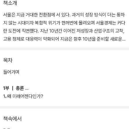
책소개
서울은 지금 거대한 전환점에 서 있다. 과거의 성장 방식이 더는 통하
지 않는 시대이자 복합적 위기가 한꺼번에 몰려오며 서울경제는 커다
란 도전에 직면했다. 지난 10년간 이어진 저성장과 산업구조의 고착,
고용 정체로 대응력이 약화되어 지금은 향후 10년을 준비할 새로운
설계도가 필요한 시점이다.
목차
『서울경제의 미래를 설계하다』는 이러한 문제의식에서 출발한 책이
다. 이 책은 단순한 경제 전망을 넘어, 지난 10년간의 서울경제를 지
들어가며
표 분석으로 꼼꼼히 진단하고, 환경스캐닝과 전문가 델파이 조사를
통해 앞으로 다가올 미래를 예측한다. 서울의 초고령화, 기후 위기, 글
1부 ｜ 총론
로벌 공급만 불안정 등 거대한 변화 속에서 서울이 무엇을 준비해야
1. 왜 미래어젠다인가?
하는지 짚어낸다.
책속에서
특히 주목할 점은 서울이 ‘성장의 도시’를 넘어 ‘지속 가능한 도시’로
나아가기 위해 반드시 대응해야 할 과제를 13가지 핵심 정책어젠다로