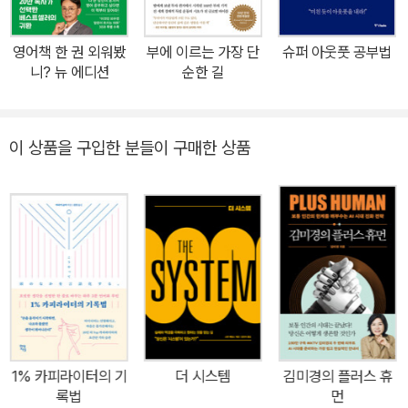
있다. 하지만 가장 알맞은 때에 가장 알맞은 방법으로 고객을 밀어붙
이는 방법(재능)까지 배울 수는 없다. 관련 지식이나 기술을 습득하지
영어책 한 권 외워봤
부에 이르는 가장 단
슈퍼 아웃풋 공부법
않고도 강점을 구축하는 것은 가능하지만 재능 없이 강점을 보유하는
니? 뉴 에디션
순한 길
것은 절대 불가능하다. 예를 들어 남을 설득하는 재능이 굉장히 뛰어
난 사람이라면 상품에 대한 지식이 다소 모자라더라도 판매 실적을
올릴 수 있다. 지식과 기술은 여러 가지 업무를 맡다 보면 어느 정도
이 상품을 구입한 분들이 구매한 상품
습득할 수 있다. 하지만 재능이 부족하다면, 강점을 발휘하여 완벽하
고 일관된 실행 능력을 펼칠 수 없을 것이다. 따라서 진정한 강점을 구
축하기 위해서는 자신의 가장 뛰어난 재능을 발견하고 지식과 기술을
통해 그것을 다듬어나가야 한다. 우리가 사는 세상을 바꾸고 있는 강
점 발견 프로그램, 클리프턴 스트렝스 그렇다면 어떻게 하면 자신의
재능을 발견해 강점으로 개발할 수 있을까? 이 책에는 독자 스스로
자신의 재능을 알아내고, 그것을 강점으로 발전시킴으로써 지속적이
고 완벽에 가까운 실행을 할 수 있도록 돕는 혁명적인 프로그램이 담
겨 있다. 그것이 바로 이 책의 핵심이라고 할 수 있는 클리프턴 스트렝
1% 카피라이터의 기
더 시스템
김미경의 플러스 휴
스다. 40년간 클리프턴 박사는 1,000만 명의 사람들을 대상으로 인
록법
먼