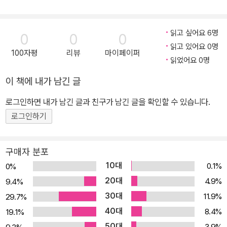
터뷰를 한 결과, 인간의 재능을 34가지 유형으로 구분해내었다. 이 3
4가지는 사람들에게서 가장 흔히 발견할 수 있는 재능으로, 갤럽에서
읽고 싶어요 6명
는 ‘테마’라고 이름 붙였다. 조사 결과, 이 34가지 테마는 다양한 조합
0
0
0
읽고 있어요 0명
을 통해 뛰어난 성과를 올리는 데 필요한 재능들을 거의 대부분 설명
100자평
리뷰
마이페이퍼
읽었어요 0명
할 수 있음이 드러났다. 이 프로그램을 개발하는 동안 갤럽은 이 연구
에 참여한 사람들의 강점을 분석하여, 클리프턴 스트렝스를 실시하는
이 책에 내가 남긴 글
사람들이 자신의 5가지 강점을 발견하고, 그것을 완벽하게 만들 수
로그인하면 내가 남긴 글과 친구가 남긴 글을 확인할 수 있습니다.
있는 방법을 연구했다. 이 책의 독자에게는 갤럽에서 개발한 웹사이
로그인하기
트에 접속해 34가지 재능 중 자신의 가장 뛰어난 5가지 재능을 알아
내, 자신의 강점을 개발할 수 있도록 ID코드가 주어진다. 웹사이트를
통해 34가지 재능 중 자신의 가장 뛰어난 재능을 발견하고, 책을 통
구매자 분포
해 개인과 조직이 뛰어난 성과를 얻기 위해 어떻게 하면 타고난 재능
10대
0.1%
0%
을 효과적으로 사용할 수 있는지 깨닫는다면 당신의 인생, 더 나아가
20대
4.9%
9.4%
우리가 함께하는 세상을 바꿀 수 있다. 클리프턴 스트렝스를 어떻게
30대
11.9%
29.7%
사용할 것인가 “직장에서 내가 가장 잘하는 일을 할 기회가 매일 있는
40대
8.4%
19.1%
가?” 갤럽에서 1,000만 명이 넘는 사람들에게 위와 같은 질문을 던
50대
3.9%