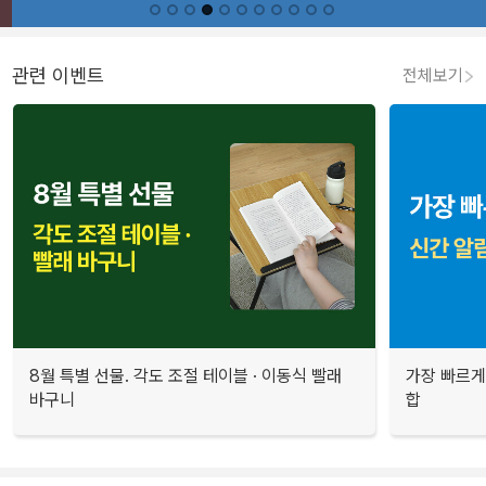
관련 이벤트
전체보기
8월 특별 선물. 각도 조절 테이블 · 이동식 빨래
가장 빠르게
바구니
합