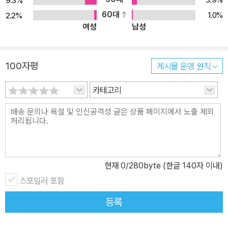
9.3%
졌을 때, 오직 30퍼센트만이 자신의 강점을 발휘하며 일하고 있다고
60대
1.0%
2.2%
대답했다. 대부분의 조직은 직원들의 강점을 당연한 것으로 여기고
여성
남성
약점을 최소화하는 데에만 모든 노력을 기울인다. 매일 자신이 가장
잘하는 일을 할 수 있는 직장을 떠올려보라. 직장에는 활력이 넘칠 것
이며 생산성은 날로 향상될 것이다. 뛰어난 기업이라면 모든 구성원
100자평
게시물 운영 원칙
이 저마다 다르다는 사실을 인정해야 할 뿐만 아니라 그 차이를 조직
카테고리
의 목적에 맞게 이용할 줄 알아야 한다. 모든 조직은 구성원들의 타고
난 재능을 찾아내 개개인의 재능에 맞는 자리에 배치해야 한다. 또한
그들의 재능이 진정한 강점으로 발휘될 수 있도록 물심양면으로 지원
해야 한다. 직원의 채용, 평가, 교육, 승진 등의 기준과 방법을 변화시
킴으로써 구성원 개개인의 강점을 기반으로 한 조직으로 혁신해야만
한다. 클리프턴 스트렝스는 이를 실행하는 데 유용하게 쓰일 것이다.
현재
0
/280byte (한글 140자 이내)
개인의 강점을 기반으로 생산성을 높이는 방법 다음과 같은 상황을
스포일러 포함
가정해보자. 영업부에서 새 직원을 충원했다. 사장이 부장에게 그 직
등록
원의 어떤 점이 마음에 드는지 물었다. 부장은 “사람 다루는 기술(pe
ople skill)이 마음에 듭니다”라고 대답했다. 이 말은 과연 무슨 뜻일