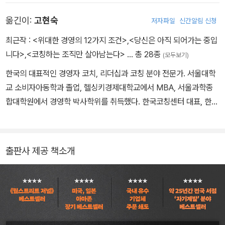
으로 하고 있습니다.
옮긴이:
고현숙
저자파일
신간알림 신청
최근작 :
<위대한 경영의 12가지 조건>
,
<당신은 아직 되어가는 중입
니다>
,
<코칭하는 조직만 살아남는다>
… 총 28종
(모두보기)
한국의 대표적인 경영자 코치, 리더십과 코칭 분야 전문가. 서울대학
교 소비자아동학과 졸업, 헬싱키경제대학교에서 MBA, 서울과학종
합대학원에서 경영학 박사학위를 취득했다. 한국코칭센터 대표, 한국
리더십센터 사장, 한국코치협회 부회장을 역임했다. 현재 국민대학교
경영대학 교수이며 코칭경영원 대표코치이다. 국제코치연맹 최고 자
격 마스터 코치MCC이자, 글로벌 코칭 슈퍼바이저, 갤럽 강점코치다.
출판사 제공 책소개
지은 책으로 《결정적 순간의 리더십》, 《유쾌하게 자극하라》, 《티칭하
지 말고 코칭하라》 등이 있고, 우리말로 옮긴 책으로 《강점으로 이끌
어라》, 《무엇이 임원의 성패를 결정하는가》 등이 있다.