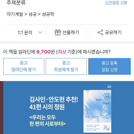
주제분류
신간알림 신청
자기계발
>
성공
>
성공학
선물하기
공유하기
이 책을 알라딘에
9,700
원 (
최상
기준)에 파시겠습니까?
중고
중고
중고 등록
알라딘에 팔기
회원에게 팔기
알림 신청