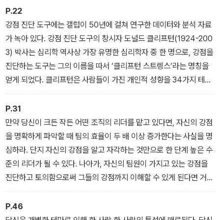
하고 있다.
P.22
강점 진단 도구에는 갤럽이 50년에 걸쳐 연구한 데이터와 분석 자료
자기계발 분야에서 이토록 오랜 기간 동안 사랑받아온 책은 드물 것
가 녹아 있다. 강점 진단 도구의 창시자 도널드 클리프턴(1924-200
이다. 2025년 청림출판에서 새로 나온 《위대한 나의 발견 ★ 강점혁
3) 박사는 심리학 역사상 가장 유명한 심리학자 중 한 명으로, 강점을
명》 개정판은 오랜 기간독자들의 호응에 힘입어 이택진 갤럽 CFO의
진단하는 도구는 그의 이름을 따서 ‘클리프턴 스트렝스’라는 명칭을
멋진 서문과 코칭경영원 고현숙 대표의 전문 감수로 더 강력하게 돌
얻게 되었다. 클리프턴은 사람들이 가진 개인적 성향을 34가지 테마
아왔다.
로 분류할 수 있다는 사실을 발견했다. 그리고 이를 타고난 재능이라
고 불렀다. 그의 말에 따르면 사람마다 타고난 재능은 다르지만 어쨌
P.31
든 이는 전부 성취, 승부, 전략 등으로 이루어진 34가지 테마 중 어느
만약 당신이 크든 작든 어떤 조직의 리더를 맡고 있다면, 자신의 강점
하나에 해당한다. 만약 자신이 가진 가장 강력한 강점 5가지를 파악
을 명확하게 파악할 때 팀의 효율이 두 배 이상 증가한다는 사실을 명
해서 활용할 수 있다면, 우리는 자신의 강점을 십분 발휘해서 직장생
심하라. 단지 자신의 강점을 알고 자각하는 것만으로 한 단계 높은 수
활은 물론 인생 전체에서도 큰 변화를 가져올 수 있을 것이다. _ <내
준의 리더가 될 수 있다. 나아가, 자신의 팀원이 가지고 있는 강점을
안의 잠재력을 찾아서>
진단하고 토의함으로써 그들의 강점까지 이해할 수 있게 된다면 거기
서 한 단계 업그레이드된 리더십을 발휘할 수 있다. _ <좋은 리더가
되는 길은 하나만 있는 것이 아니다>
P.46