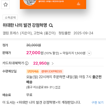
소득공제
위대한 나의 발견 강점혁명
갤럽 프레스
(지은이),
고현숙
(옮긴이)
청림출판
2025-09-24
정가
30,000원
27,000
판매가
원
(10% 할인) +
마일리지 1,500원
22,950
카드최대혜택가
원
수령예상일
양탄자배송
썬데이 EXPRESS
오늘(일) 22시까지 주문하면 내일(월) 아침 7시
출근전
배송
(중구 서소문로 89-31 )
변경
배송료
무료
이 도서는 <
위대한 나의 발견 강점혁명
>의 개정판입니다.
구판 보기