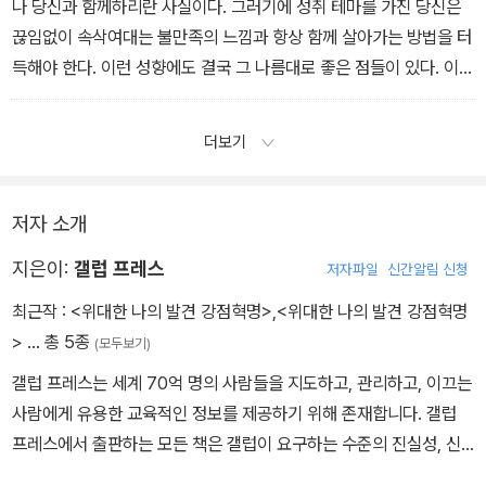
나 당신과 함께하리란 사실이다. 그러기에 성취 테마를 가진 당신은
끊임없이 속삭여대는 불만족의 느낌과 항상 함께 살아가는 방법을 터
득해야 한다. 이런 성향에도 결국 그 나름대로 좋은 점들이 있다. 이
테마는 지치지 않고 장시간 일할 수 있는 힘을 주고, 새로운 일을 시작
하고 새로운 도전에 임할 수 있게 하는 추진력을 주기도 한다. 그리고
더보기
당신으로 하여금 팀이 업무 속도를 높이고 생산성 수준을 올리도록
자극하게 해주는 원동력이 된다. 성취 테마는 당신을 계속 전진하게
해준다. _ <성취>
저자 소개
지은이:
갤럽 프레스
저자파일
신간알림 신청
최근작 :
<위대한 나의 발견 강점혁명>
,
<위대한 나의 발견 강점혁명
>
… 총 5종
(모두보기)
갤럽 프레스는 세계 70억 명의 사람들을 지도하고, 관리하고, 이끄는
사람에게 유용한 교육적인 정보를 제공하기 위해 존재합니다. 갤럽
프레스에서 출판하는 모든 책은 갤럽이 요구하는 수준의 진실성, 신
뢰성, 자주성을 충족하며, 갤럽이 인정하는 과학 및 연구 자료를 기반