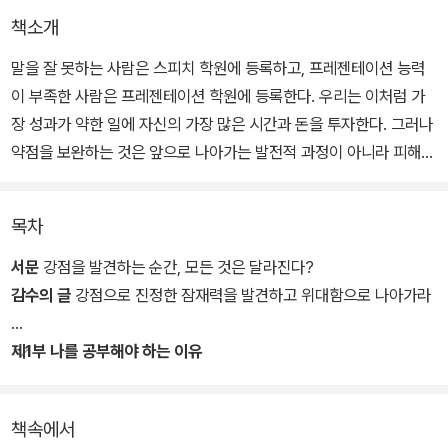
책소개
말을 잘 못하는 사람은 스피치 학원에 등록하고, 프레젠테이션 능력
이 부족한 사람은 프레젠테이션 학원에 등록한다. 우리는 이처럼 가
장 성과가 약한 일에 자신의 가장 많은 시간과 돈을 투자한다. 그러나
약점을 보완하는 것은 앞으로 나아가는 발전적 과정이 아니라 피해나
손실을 줄이기 위한 소극적 수단일 뿐이다. 성공의 비밀은 자신이 가
장 잘하는 일, 강점에 있다.
목차
청림출판에서 새롭게 출간된 《위대한 나의 발견☆강점혁명》(2025
서문
강점을 발견하는 순간, 모든 것은 달라진다?
년 개정판)은 ‘약점을 보완하는 데에 집중되었던 모든 관심을 강점에
감수의 글
강점으로 진정한 잠재력을 발견하고 위대함으로 나아가라
쏟는다면 우리의 삶은 어떻게 달라질까’라는 도널드 클리프턴의 간단
한 질문에서 출발했다. 출간된 지 25년이 다 되어가지만 여전히 미
제1부 나를 공부해야 하는 이유
국, 일본 아마존 베스트셀러에 올라 있을 정도로 전 세계적으로 많은
·내 안의 잠재력을 찾아서
사람들의 사랑을 받고 있는 책으로, 국내에서도 유수의 대기업들에서
책속에서
조직 관리와 직원 자기계발을 위해 단체 주문 문의가 20년 넘게 쇄도