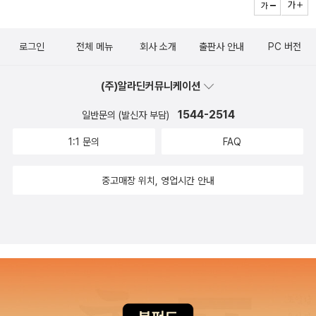
들에게는 직원들의 강점을 발견하여 적재적소에 투입시키고, 개인의
강점이 서로 부딪히지 않고 서로를 보완하도록 함으로써 기업의 목적
로그인
전체 메뉴
회사 소개
출판사 안내
PC 버전
을 이룰 수 있도록 해주는 꼭 필요한 책이 될 것이다. 재능을 강점으로
변화시키는 과제에 대하여, 매우 현실적이면서도 심오한 통찰력을 제
(주)알라딘커뮤니케이션
공하고 온라인을 통해 즉시 피드백할 수 있는 클리프턴 스트렝스를
이용할 수 있는 이 책에 대해 구본형변화경영연구소의 故구본형 소
1544-2514
일반문의 (발신자 부담)
장은 “개인으로부터 최고의 성과를 끌어내고 싶다면 반드시 읽어야
1:1 문의
FAQ
할 책”이라고 극찬을 남긴 바 있다.
중고매장 위치, 영업시간 안내