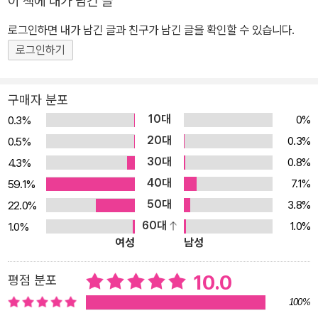
이 책에 내가 남긴 글
단원별로 한 번 더 복습한다! • 개념 확인 문제와 유사한 유형으로 문
로그인하면 내가 남긴 글과 친구가 남긴 글을 확인할 수 있습니다.
제들을 구성하였습니다. • 알아두어야 하는 내용을 다시 떠올리고 정
리할 수 있는 문제를 출제했습니다. ✪ 자이스토리만의 명쾌한 해설 -
로그인하기
쉽고 꼼꼼한 해설로 실력이 빠르게 • 잘못된 부분을 한눈에 알아보기
쉽도록 입체 첨삭으로 명쾌하게 제시했습니다. • 서술형 문제는 예시
구매자 분포
답안과 풀이를 제시하여 스스로 답안을 작성할 수 있게 했습니다. •
10대
0%
0.3%
해설을 읽으면서 문법 실력을 바로 보충할 수 있습니다.
20대
0.3%
0.5%
30대
0.8%
4.3%
40대
7.1%
59.1%
50대
3.8%
22.0%
60대
1.0%
1.0%
여성
남성
10.0
평점 분포
100%