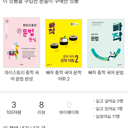
이 상품을 구입한 분들이 구매한 상품
념 확인 문제를 수록했습니다. • ○X문제, 빈칸 채우기, 선 긋기 문제,
단답형 주관식 등 다양한 유형의 문제를 통해 개념을 제대로 이해했
는지 확인할 수 있습니다. • 많은 문제로 문법 개념을 빠르게 익힐 수
있습니다. ✪ 내신 대비 실전 문제 - 학습한 문법 개념을 학교 시험 대
비 문제로 연습한다 • 학습한 개념들을 다양한 문제에 적용하고 응용
하는 능력을 키울 수 있도록 검정고시, 학업성취도 평가 기출문제와
내신 기출 변형 문제를 수록했습니다. • 서술형 문제: 구체적 사례에
적용된 문법 개념을 파악하는 서술형 문제를 통해 학교 시험에 완벽
히 대비할 수 있습니다. ✪ 대단원 종합 문제 - 단원별 종합 문제로 중
자이스토리 중학 국
빠작 중학 국어 문학
빠작 중학 국어 문법
간·기말고사 시험을 완벽히 대비한다! • 자주 출제되는 내신 변형 문
어 문법 완성
어휘 2
제, 검정고시, 학업성취도 평가 기출문제를 풀어 보면서 중간·기말고
사 대비를 충실히 할 수 있습니다. • 다양한 유형의 문제를 통해 실제
시험에서 어떤 유형의 문제가 출제되더라도 당황하지 않고 풀 수 있
읽고 싶어요 0명
3
8
0
는 능력을 길러 줍니다. [대단원 마무리] • 빈칸을 채우면서 단원에서
읽고 있어요 1명
100자평
리뷰
마이페이퍼
배운 내용을 다시 정리할 수 있습니다. • 십자말풀이를 풀면서 주요
읽었어요 11명
개념들을 떠올려 봅니다. ✪ 문법 개념 TEST - 공부한 문법 개념을