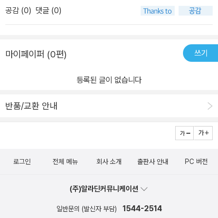
요.​2022년 개정이 맞춰 새로 나왔구요.​동영상 강의까지 포함이라 독
공감 (
0
)
댓글 (0)
학도 충분히 할 수 있어요.​사실 논술학원에서 배우고 와도 집에 오면
헷갈린다고 하는데​저도 잘 설명을 못하는 문법 용어들이라 가르쳐주
기 쉽지 않았거든요.​동영상이 있어 너무 좋아요.자이 국어 문법은중
쓰기
마이페이퍼 (0편)
학 기본 < 중학 완성 < 고등 총정리 순으로 3가지 나왔어요.​​목차인
데, 첫 과의 음운..부터 저는 뭔지 모르겠네요. ^^;;교재가 없으면 어쩔
등록된 글이 없습니다
뻔...사실 예전에는 문제집을 받으면 그냥 풀기만 바빴는데교재의 의
도를 잘 읽고 나면 공부하기가 수월하다는걸학교를 졸업하고야 알았
반품/교환 안내
네요 ㅎ​​교재의 각 과마다 기본 구성은 4가지 단계인데요, ​교과서의
개념 정리 < 개념 확인 문제 풀기 < 내신 대비 문제 풀기 < 대단원 종
합 문제 풀기 ​그리고 교재 뒷부분에 복습용 부록으로 간단하게 정리
할 수 있는 문법 개념 테스트가 있어 좋았어요.단원별로 공부하기 좋
로그인
전체 메뉴
회사 소개
출판사 안내
PC 버전
게 학습 계획표도 짜주었구요.​저희 아이처럼 계획표 짜는거 어려워하
는 친구에게 정말 많이 도움이 된답니다.다시 한번 이렇게 100점 특
(주)알라딘커뮤니케이션
별 공부법 이라고 해서 공부 방법을 친절하게 정리해줘서 너무 감사
해요.​제가 백날 입 아프게 말해도 소용없기에...이거 만든 이유는 아마
1544-2514
일반문의 (발신자 부담)