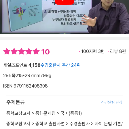
Play
10
100자평 3편
리뷰 8편
세일즈포인트
4,158
수경출판사 주간 24위
296쪽
215*297mm
799g
ISBN 9791162408308
주제분류
신간알림 신청
중학교참고서
>
중1-문제집
>
국어(중등1)
중학교참고서
>
중학교 출판사별
>
수경출판사
>
자이 문법 기본/