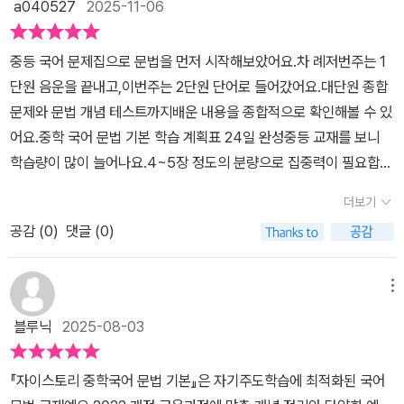
a040527
2025-11-06
중등 국어 문제집으로 문법을 먼저 시작해보았어요.차 례저번주는 1
단원 음운을 끝내고,이번주는 2단원 단어로 들어갔어요.대단원 종합
문제와 문법 개념 테스트까지배운 내용을 종합적으로 확인해볼 수 있
어요.중학 국어 문법 기본 학습 계획표 24일 완성중등 교재를 보니
학습량이 많이 늘어나요.4~5장 정도의 분량으로 집중력이 필요합니
다.예비중 겨울 방학 때 기본과 완성 2권을마무리하면 딱 좋을 것 같
더보기
아요.단원에 들어가기 앞서 무엇을 배우는지어법 용어 먼저 살펴보아
공감 (
0
)
댓글 (0)
요.교과서 개념 정리중등 국어 교과서 문법 개념을 찬찬히 읽어보아
요.22개정 교육과정을 분석하여 중등 국어 문법 개념을 그림과 도표,
다양한 예문을 활용하여 나타내었어요.QR코드를 통해 문법 동영상
메뉴
강의를 볼 수 있어요.개념 확인 문제빈칸 채우기, ox문제, 선 긋기 문
블루닉
2025-08-03
제,단답형 주관식 등 다양한 유형을 통해 개념을 익혀요.아는 것 먼저
쓰고 나머지는 교과서 개념 정리를보면서 확인 작업을 합니다.여러번
『자이스토리 중학국어 문법 기본』은 자기주도학습에 최적화된 국어
읽고 잘 적용할 수 있도록 해보려고요.내신 대비 실전 문제학습한 개