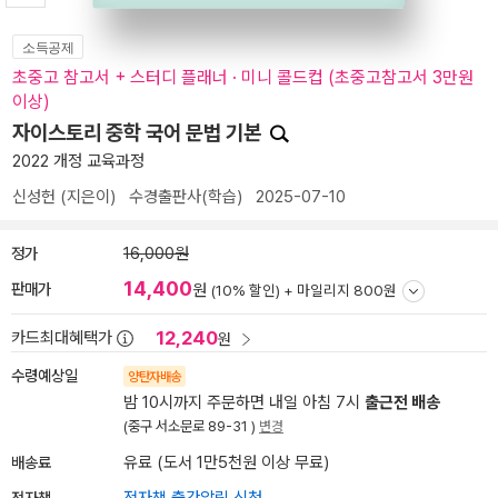
소득공제
초중고 참고서 + 스터디 플래너 · 미니 콜드컵 (초중고참고서 3만원
이상)
자이스토리 중학 국어 문법 기본
2022 개정 교육과정
신성헌
(지은이)
수경출판사(학습)
2025-07-10
정가
16,000원
14,400
판매가
원
(10% 할인) +
마일리지 800원
12,240
카드최대혜택가
원
수령예상일
양탄자배송
밤 10시까지 주문하면 내일 아침 7시
출근전 배송
(중구 서소문로 89-31 )
변경
배송료
유료 (도서 1만5천원 이상 무료)
전자책