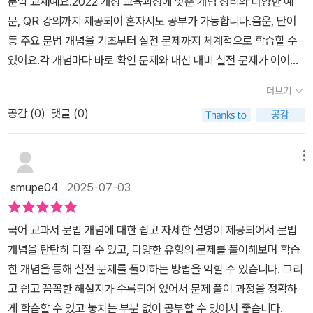
문법 교재예요.2022 개정 교육과정에 맞춘 개념 정리와 다양한 예
념들로 다양하게 적용하고응용 능력을 키울 수 있도록 문제를 풀어봅
문, QR 강의까지 제공되어 혼자서도 공부가 가능합니다.음운, 단어
시다.검정고시, 학업성취도 평가 기출문제와내신 기출 변형문제로 수
등 주요 문법 개념을 기초부터 실전 문제까지 체계적으로 학습할 수
록되어 있어요.서술형 문제구체적 사례에 적용된 문법 개념을 파악하
있어요.각 개념마다 바로 확인 문제와 내신 대비 실전 문제가 이어져
는서술형 문제를 통해 학교 서술형 평가를 대비할 수 있습니다.대단
효과적인 반복 학습이 가능하답니다.특히 서술형 문제와 고난도 표시
원 종합 문제자주 출제되는 내신 변형 문제, 검정고시,학업성취도 평
더보기
등 실제 시험 대비에 꼭 필요한 구성이라 내신 준비에 딱이에요.저희
가 기출 문제를 풀면서학교 시험 대비를 할 수 있습니다.대단원 마무
공감 (
0
)
댓글 (0)
아이도 처음에는 어렵다 했지만, 개념과 문제를 반복하며 점차 자신
리빈칸을 채우면서 배운 내용을 다시 정리합니다.정리된 내용을 빈칸
감을 얻고 있어요.QR 강의로 개념을 보고, 실전 문제로 정리하고, 해
채우면서 배운 내용을 다시 상기시켜애매한 부분을 체크해보아요.
설로 복습까지 가능한 구성이 정말 만족스럽네요.매주 계획표에 따라
메뉴
꾸준히 공부하며 여름방학 동안 문법 실력을 많이 쌓았어요.중등 문
smupe04
2025-07-03
법 기초가 탄탄해야 고등 내신까지 이어질 수 있다는 점에서 이 교재
가 큰 도움 됐습니다.국어 문법을 처음 시작하거나 체계적으로 정리
국어 교과서 문법 개념에 대한 쉽고 자세한 설명이 제공되어서 문법
하고 싶은 학생들에게 꼭 추천하고 싶어요!
개념을 탄탄히 다질 수 있고, 다양한 유형의 문제를 풀이해보며 학습
한 개념을 통해 실전 문제를 풀이하는 방법을 익힐 수 있습니다. 그리
고 쉽고 꼼꼼한 해설지가 수록되어 있어서 문제 풀이 과정을 정확하
게 학습할 수 있고 놓치는 부분 없이 공부할 수 있어서 좋습니다.