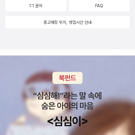
도 엄마의 마음이 아닐런지 ㅎㅎ1과 음운의 실제 내용입니다.음운이
1:1 문의
FAQ
말의 뜻을 구별해 주는 소리의 가장 작은 단위 였군요!!!!이렇게 대단
원 정리를 한눈에 보이게 해주구요.칼라풀하게 정리해줘서 보기가 좋
중고매장 위치, 영업시간 안내
아요!주저리 길게 설명하는 것보다이렇게 다이어그램이나 표로 정리
된 것이 외우기 좋더라구요.​​나눠서 소단원 정리하며 각각의 강의를
유투브로 보고, 바로 간단한 퀴즈를 풀어줘요.그리고 내신 대비 실전
문제도 풀어주구요.서술형 문제가 있어서 서술형 대비도 확실히 해주
네요.마지막으로 대단원의 전체 테스트인 대단원 종합 문제를 풀구
요.마무리로 빈칸 채우기 하며 복습도 하구요.머리 식히라고 십자말
풀이도 있네요.자이스토리의 국어 교재 로드맵이 있어요.비문학, 문
학, 문법 세가지 트랙과 초중고등 과정까지 로드맵을 보여줘서다음
교재 선택하기에 도움이 많이 되네요.꼼꼼히 살펴보고 선택한 교재라
앞으로 국어 문법 공부하는게 기대가 되요~