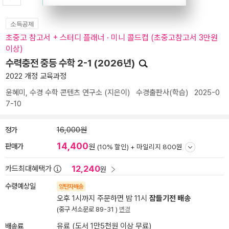
소득공제
초중고 참고서 + 스터디 플래너 · 미니 콜드컵 (초중고참고서 3만원
이상)
수력충전 중등 수학 2-1 (2026년)
2022 개정 교육과정
윤혜미
,
수경 수학 콘텐츠 연구소
(지은이)
수경출판사(학습)
2025-0
7-10
정가
16,000원
14,400
판매가
원
(10% 할인) +
마일리지 800원
12,240
카드최대혜택가
원
수령예상일
양탄자배송
오후 1시까지 주문하면 밤 11시
잠들기전 배송
(중구 서소문로 89-31 )
변경
배송료
유료 (도서 1만5천원 이상 무료)