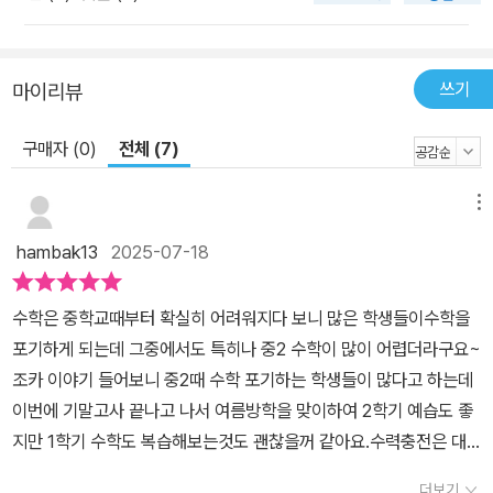
쓰기
마이리뷰
구매자 (0)
전체 (7)
메뉴
hambak13
2025-07-18
수학은 중학교때부터 확실히 어려워지다 보니 많은 학생들이수학을
포기하게 되는데 그중에서도 특히나 중2 수학이 많이 어렵더라구요~
조카 이야기 들어보니 중2때 수학 포기하는 학생들이 많다고 하는데
이번에 기말고사 끝나고 나서 여름방학을 맞이하여 2학기 예습도 좋
지만 1학기 수학도 복습해보는것도 괜찮을꺼 같아요.​​수력충전은 대
단원개념을 한눈에 보며단원 전체 중요 개념을 연결하여 한눈에 볼수
더보기