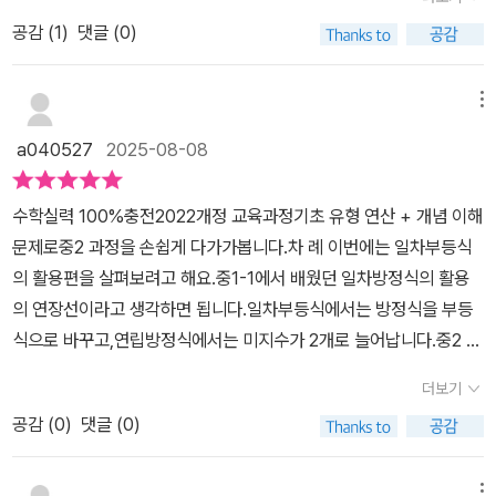
있도록그림과 예시를 통해 중학 수학 개념을 이해하기 쉽게 되어 있
공감 (
1
)
댓글 (0)
어요.반드시 알아야 하는 기본적인 수학개념과 원리를 쉽게 설명해줘
실제 연산 문제에 유용하게 적용되는 개념의 이해를 돕는 예시를 보
여주며첨삭설명이 되어 있다 보니 수학문제 풀기에도 괜찮아요~​개
메뉴
념 이해문제와 기초 유형 연산 문제를 반복적으로 풀어보며개념을 확
a040527
2025-08-08
실히 이해하며 수학 기초 실력을 쌓기 좋아요. 또한 문제 유형이 세분
화되어 있어 개념 적용력 향상을 위해 도움을 주고 개념 체크 문제로
수학실력 100%충전2022개정 교육과정기초 유형 연산 + 개념 이해
반복 암기를 할수 있어요~​​​중학교 수학 2학년 1학기에서는 유리수와
문제로중2 과정을 손쉽게 다가가봅니다.차 례 이번에는 일차부등식
순환소수, 단항식 계산,일차부등식등을 배울수 있는데 아무래도 내용
의 활용편을 살펴보려고 해요.중1-1에서 배웠던 일차방정식의 활용
이 어렵다 보니이번 여름방학때 다시 한번 복습해보는것도 괜찮은거
의 연장선이라고 생각하면 됩니다.일차부등식에서는 방정식을 부등
같아요.​​수학 개념이 제대로 잡혀 있지 않은 상태에서 2학기 진도가
식으로 바꾸고,연립방정식에서는 미지수가 2개로 늘어납니다.중2 부
나가버리면 기본 개념을 모르는 상태에서문제가 어려워지다 보니 어
등식의 시작은 일차부등식입니다.부등식의 개념부터 차근차근 배워
려워서 수학을 포기하게 되는거 같아요.수력충전은 수학 기초 개념을
더보기
나가요.부등식 단원에 들어가기 앞서 무엇을 배우는지 알아봅니다.*
이해하기 쉽게 설명해주며다양한 유형의 문제를 풀며 개념을 익힐수
공감 (
0
)
댓글 (0)
이전에 배웠던 개념초등때 배웠던 이상, 이하, 초과, 미만을다시 살펴
있어 도움이 되더라구요.​​유형문제를 반복해서 풀어보며수학 기초 개
보면서부등호를 사용하여 대소관계를 나타내봅니다.대단원 개념 ㅡ
념을 확실하게 이해할수 있는거 같아요.​​또한 학교시험을 대비한 단원
한 눈에 보기단원 전체 중요 개념을 연결하여한 눈에 볼 수 있도록 정
메뉴