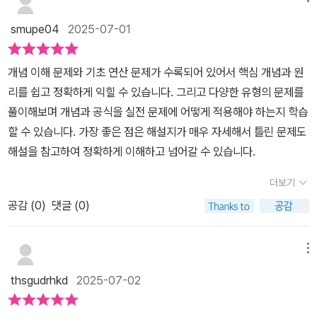
마무리평가도 있는데요~공부한 단원 개념 문제를 학교 시험에서 출
리되어 있어요.09. 일차부등식의 활용일차부등식의 활용 문제의 풀
제되는기본 문제를 풀어보도록 단원 마무리 평가가 있어 앞에서 배운
smupe04
2025-07-01
이 순서1. 미지수 정하기2. 일차부등식 세우기3. 일차부등식 풀기4.
개념과 원리를 한번더 체크 해볼수있어요~앞에서 배웠던 개념을 다
확인하기일차부등식의 활용 문제를 순서에 맞게 풀 수있도록 제시가
시 한번 복습하며새롭게 배우게 되는 내용을 연결하여 공부할수 있게
개념 이해 문제와 기초 연산 문제가 수록되어 있어서 핵심 개념과 원
되어 있어요.[해설편]을 확인하면서 빠진 것이 없는지과하게 쓰지 않
개념 정리가 잘 되어 있어서 혼자 독학하는 학생들이공부하기에도 좋
리를 쉽고 정확하게 익힐 수 있습니다. 그리고 다양한 유형의 문제를
았는지 확인해봅니다.개념 정리반드시 알아야할 기본적인 수학 개념
더라구요~특히나 수력충전은 해설도 잘 되어 있어서학원을 다니지
풀이해보며 개념과 공식을 실전 문제에 어떻게 적용해야 하는지 학습
과 원리가설명되어 있습니다. 개념 이해를 돕기 위해실제 연산 문제
않는 학생들도 설명보며문제를 풀어가다 보면 쉽게 문제 해결을 할수
할 수 있습니다. 가장 좋은 점은 해설지가 매우 자세해서 틀린 문제도
에 적용하여 수학적 내용을 알아보기 쉽게 정리되어 있습니다.개념
있어요~​수학은 수학 개념만 잘 잡혀 있으면 식에 문제를 대입해 풀수
해설을 참고하여 정확하게 이해하고 넘어갈 수 있습니다.
이해 + 기초 유형 연산유형별로 나누어 가장 기본적인 연산 문제
있는데아무래도 개념이 안 잡혀 있으니 어려워하는거 같아요.수력충
를 반복적으로 풀면서 개념을 확실하게 이해합니다.11. 일차부등식의
더보기
전 개념 설명을 보며 문제를 따라 풀다 보면어렵기만 한 중학 수학도
활용 ㅡ 농도소금물의 농도, 소금의 양을 구하는 공식을 이해하고일
재밌어 질꺼예요.​​어렵기만 한 수학이지만 방학기간동안다시한번 복
공감 (
0
)
댓글 (0)
차부등식의 활용에 적용해봅니다.개념 체크 각 유형별 학습의 마지막
습한다 생각하며 수력충전 중등수학으로수학 기초 다시 공부해보는
에 개념을 다시 한 번 체크하면서 개념을 확실히 기억 할 수 있도록 해
것도 좋을꺼 같아요!​​
메뉴
요.학교 시험 기본 문제 : 단원 마무리 평가공부한 단원 개념을 학교
시험에서 출제되는기본 문제로 풀어봅니다. 여러가지 유형으로 배운
thsgudrhkd
2025-07-02
개념과 원리를 하나로 연결할 수 있도록 합니다.