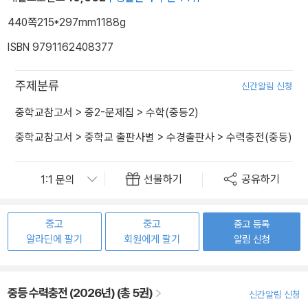
440쪽
215*297mm
1188g
ISBN 9791162408377
주제분류
신간알림 신청
중학교참고서
>
중2-문제집
>
수학(중등2)
중학교참고서
>
중학교 출판사별
>
수경출판사
>
수력충전(중등)
선물하기
공유하기
중고
중고
중고 등록
알라딘에 팔기
회원에게 팔기
알림 신청
중등 수력충전 (2026년) (총 5권)
신간알림 신청