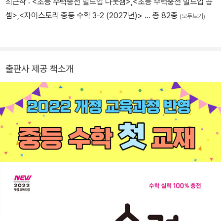
최근작 :
<초등 수력충전 빌드업 나눗셈>
,
<초등 수력충전 빌드업 곱
셈>
,
<자이스토리 중등 수학 3-2 (2027년)>
… 총 82종
(모두보기)
출판사 제공 책소개