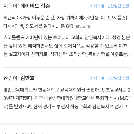
지은이:
데이비드 깁슨
저자파일
신간알림 신청
최근작 :
<가장 어두운 순간, 가장 가까이에>
,
<인생, 야고보서를 읽
다>
,
<인생, 전도서를 읽다>
… 총 8종
(모두보기)
스코틀랜드 애버딘에 있는 트리니티 교회의 담임목사이다. 성경 본문
을 깊이 있게 해석하면서도 삶에 실제적으로 적용할 수 있도록 이끄
는 설교자이자 신학자로, 성경신학, 조직신학, 목회신학을 아우르는
통찰과 폭넓은 시각을 지닌 목회자이다. 애버딘 대학교에서 조직신학
으로 박사학위를 받았으며, 장칼뱅과 칼 바르트의 선택 교리와 그리
옮긴이:
김만호
저자파일
신간알림 신청
스도론에 대한 연구로 주목을 받았다. 개혁신학과 현대 신학을 잇는
교량 역할을 한다는 평가를 받고 있다. 저서로는 『인생, 야고보서를
경인교육대학교와 한동대학교 교육대학원을 졸업하고, 초등교사로 2
읽다』, 『인생, 전도서를 읽다』(이상 복있는사람) 등이 있으며, 아내
3년간 재직했다. 이후 대한신학대학원대학교에서 목회학 석사(M.Di
안젤라와 네 자녀와 함께 애버딘에 거주하며 목회와 연구, 집필에 힘
v.)를 받았으며, 현재 경기도 부천시 작동교회의 담임목사로 섬기고
쓰고 있다.
있다. 사단법인 교사선교회에서 약 30년간 훈련과 사역을 이어오고
있으며, 한 영혼을 품는 그리스도의 제자로 살아가는 것을 삶의 목표
로 삼고 있다. 교사선교회 대표를 역임했으며, 템북의 초대 출판위원