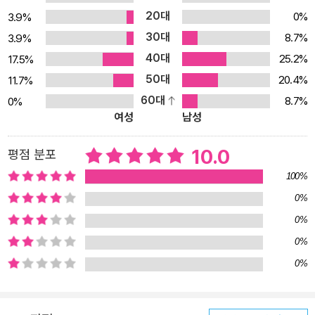
한 장 구분이 아니라, 믿는 자의 신앙 여정을 고스란히 담아낸다. 저자
20대
0%
3.9%
는 각 장마다 시편의 문맥과 히브리어 원문을 바탕으로, 하나님이 어
30대
8.7%
3.9%
떻게 자신을 우리에게 ‘목자’, ‘동행자’, ‘환대하는 주인’으로 드러내시
40대
25.2%
17.5%
는지를 탁월하게 해설한다. 그 해설은 단순히 해석에 머물지 않고, 삶
50대
20.4%
11.7%
과 죽음, 고난과 영광, 현재와 영원을 연결하는 신학적 고백으로 확장
60대
8.7%
0%
된다. 이 시편에서 하나님을 묘사하는 언어는 처음부터 끝까지 능동
여성
남성
적이고 강렬하며 주도적이다. 하나님께서 친히 행하시고, 인도하시
며, 회복시키시고, 다시 인도하신다. 또한 그분은 함께하시고, 준비하
10.0
평점 분포
시며, 기름을 부으신다. 단 여섯 절의 짧은 시편이지만, 우리는 이 시
100%
편 안으로 들어서는 순간 놀랍도록 아름다운 세계를 만나게 된다. “여
0%
호와는 나의 목자시니”라는 한 문장 속, 하나님의 이름을 다시 보다
0%
시편 23편의 첫 구절은 너무 익숙해 흔히 지나쳐버리지만, 저자는 바
로 그 첫 문장 속에 이 시 전체의 신학과 감격이 담겨 있다고 본다.
0%
“여호와”라는 이름은 단순한 신의 호칭이 아니다. 출애굽기 3장에서
0%
모세에게 나타나신 하나님, 불타는 떨기나무 가운데 자존하심을 드러
내신 그 하나님이 지금 나의 목자가 되셨다는 고백이다. 이 이름을 깊