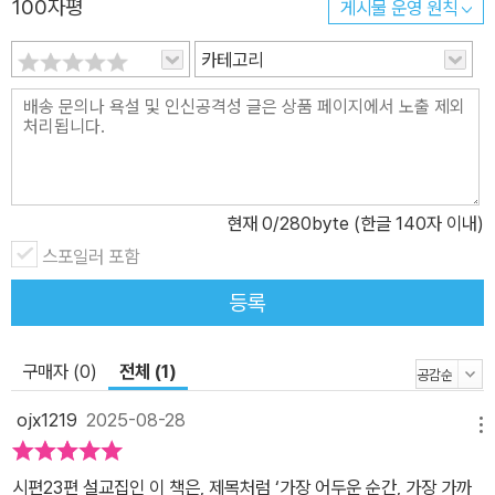
100자평
게시물 운영 원칙
이 묵상할 때, 독자는 하나님에 대한 인식이 추상에서 인격으로, 지식
에서 친밀함으로 나아가게 된다. 곧, 신앙의 언어가 살아 있는 언어가
카테고리
되는 순간이다. 저자는 익숙한 구절들을 새로운 시각으로 조명하는
탁월한 통찰력을 지녔으며, 깊이 있는 이해와 세심한 표현으로 그 말
씀의 가치를 한층 더 빛나게 한다. 이 책은 폭넓은 연구를 바탕으로 본
문을 정밀하게 분석하는 동시에, 삶에 적용할 수 있는 실제적인 통찰
도 놓치지 않는다. 예배와 찬송이 어우러진 영적 독서—말씀을 '듣고
현재
0
/280byte (한글 140자 이내)
부르는' 책 이 책은 교회 공동체 안에서 실제로 선포된 세 편의 설교에
서 비롯되었으며, 각 부 마지막에는 그 내용과 어울리는 시편 23편 찬
스포일러 포함
송 세 곡이 함께 수록되어 있다. “주는 나의 목자이시니”, “사랑의 왕
등록
나의 목자 되시네”, “나의 주, 나의 목자, 내 삶을 다스리시네” 등 고전
찬송에서 현대 찬송에 이르기까지, 독자는 설교와 묵상뿐 아니라 찬
구매자 (0)
전체 (1)
양과 기도를 통한 예배적 흐름 속에서 시편 23편을 경험하게 된다. 말
씀을 읽는 동시에 부르고, 기도하며 고백하게 만드는 이 책은 단순한
ojx1219
2025-08-28
메뉴
해설서를 넘어, 한 편의 살아 있는 예배로 이어지는 책이다. 독자 대상
-영혼의 쉼과 회복을 필요로 하는 현대인 -시편 23편을 깊이 묵상하
시편23편 설교집인 이 책은, 제목처럼 ‘가장 어두운 순간, 가장 가까