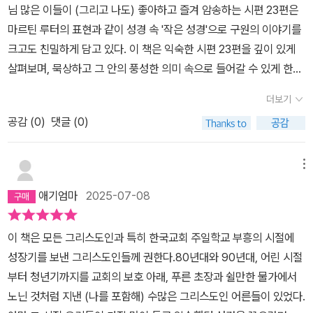
님 많은 이들이 (그리고 나도) 좋아하고 즐겨 암송하는 시편 23편은
마르틴 루터의 표현과 같이 성경 속 '작은 성경'으로 구원의 이야기를
크고도 친밀하게 담고 있다. 이 책은 익숙한 시편 23편을 깊이 있게
살펴보며, 묵상하고 그 안의 풍성한 의미 속으로 들어갈 수 있게 한다.
하나님은나의 이름을 아시고 부르시는 목자되신 분,사망의 골짜기에
더보기
서도 함께 걸으시는 분,원수 앞에서 잔치를 베푸시고 평생 함께 하시
공감 (
0
)
댓글 (0)
는 분이시다. 📖 p.64주님이 나의 목자이시기 때문에, 나는 아무것
도 부족하지 않다. 그분이 내 곁에 계시기에, 나는 이미 모든 것을 가
진 것이다. 하나님은 푸른 풀밭 쉴만한 물가, 나의 평생과 이후에 하
메뉴
나님의 집으로 인도하실 뿐만 아니라 사망의 음침한 골짜기에도 나와
애기엄마
2025-07-08
함께 하시며 나를 이끄시는 분이시다. 하나님께서 친히 인도하시고
회복하시며 함께하시며 기름 부으신다.처음으로 고열이 나고 독감에
이 책은 모든 그리스도인과 특히 한국교회 주일학교 부흥의 시절에
걸린 딸 아이의 열 보초를 서며 밤을 지새면서 시편 23편을 생각했다.
성장기를 보낸 그리스도인들께 권한다.80년대와 90년대, 어린 시절
어두운 밤에 홀로 깨어 있었지만, 내 영혼은 평안했다. 마침 이 책을
부터 청년기까지를 교회의 보호 아래, 푸른 초장과 쉴만한 물가에서
마무리하고 있던 차여서 다행이었고 감사했다. 곁에 있지만 할 수 있
노닌 것처럼 지낸 (나를 포함해) 수많은 그리스도인 어른들이 있었다.
는 것이 많지 않은 엄마와 달리, 가장 위대하시고 강하시고 온유하신