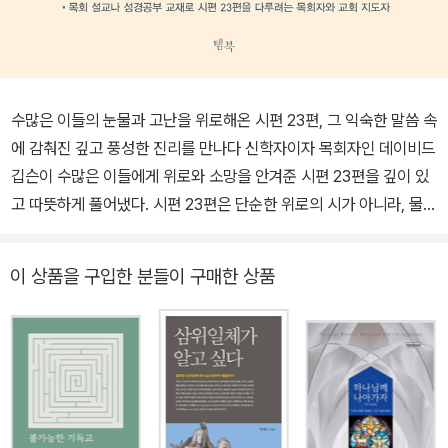
수많은 이들의 눈물과 고난을 위로해온 시편 23편, 그 익숙한 말씀 속
에 감춰진 깊고 풍성한 진리를 만나다 신학자이자 목회자인 데이비드
깁슨이 수많은 이들에게 위로와 소망을 안겨준 시편 23편을 깊이 있
고 따뜻하게 풀어냈다. 시편 23편은 단순한 위로의 시가 아니라, 물질
주의로 메마른 시대에 영혼을 소생시키는 오아시스와 같은 말씀이다.
목자의 길을 따르면서도 어느새 그 길에서 벗어나려는 우리에게 이
이 상품을 구입한 분들이 구매한 상품
시편은 분명히 말한다. 그분과 함께 걷지 않는 길에는 영혼의 회복이
없다고. 지금이야말로 집으로 돌아갈 때이다. 고개를 들어 내가 얼마
나 멀리 떠나왔는지 바라볼 때이며, 다시 함께 걸어가기를 기다리고
계신 목자와 마주할 시간이다. 누군가에게 마음을 털어놓고, 그저 셀
수 없이 오랜 시간 그래왔듯이 예수님과 함께 걷는 그 길을 계속 걸어
가야 할 때이다. 깊은 신학적 통찰과 따뜻한 목회자의 시선이 어우러