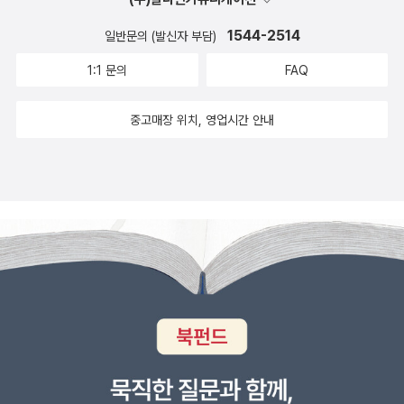
기 때문이다. 소개하고 싶은 대목이 아직도 많다. 책의 구절 구절을 다
1544-2514
기억하고 싶을만큼 아름답고 깊다. 시편 23편 자체가 큰 감동이자 주
일반문의 (발신자 부담)
께 드리고 싶은 고백인 것만큼, 이 책 또한 마음 깊이 새기고 싶다. 시
1:1 문의
FAQ
편 23편을 좋아하신다면, (한 절이라도 좋아한다면) 꼭 읽어보시길
권한다. 그 전보다 더 깊이 하나님의 사랑을 알게 되고, 더 깊은 나의
중고매장 위치, 영업시간 안내
고백을 드릴 수 있을 것이다. #가장어두운순간가장가까이에 #데이비
드깁슨