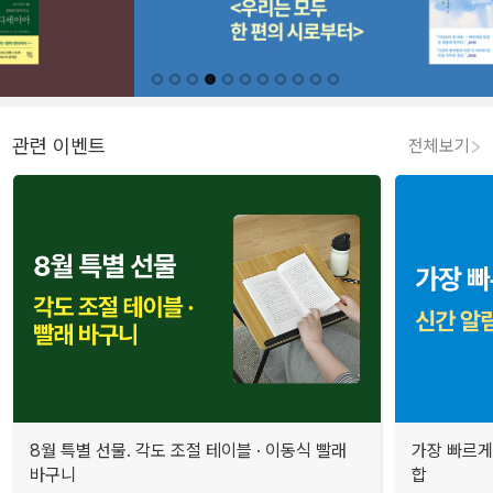
관련 이벤트
전체보기
8월 특별 선물. 각도 조절 테이블 · 이동식 빨래
가장 빠르게
바구니
합