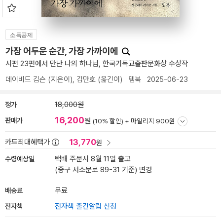
소득공제
가장 어두운 순간, 가장 가까이에
시편 23편에서 만난 나의 하나님, 한국기독교출판문화상 수상작
데이비드 깁슨
(지은이),
김만호
(옮긴이)
템북
2025-06-23
정가
18,000원
16,200
판매가
원
(10% 할인) +
마일리지 900원
13,770
카드최대혜택가
원
수령예상일
택배 주문시 8월 11일 출고
(중구 서소문로 89-31 기준)
변경
배송료
무료
전자책
전자책 출간알림 신청