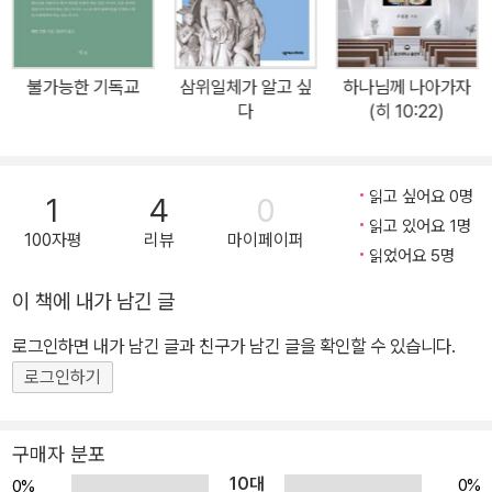
진 이 책은, 삶의 어둠 한복판에서도 우리를 결코 홀로 두지 않으시는
선한 목자 예수님을 더욱 가까이 만나도록 인도한다. 시편 23편, 그
익숙한 말씀의 낯선 깊이로 들어가다 그리스도인이 아니어도 누구나
불가능한 기독교
삼위일체가 알고 싶
하나님께 나아가자
한 번쯤 들어봤을 시편 23편. 하지만 이 짧은 여섯 절에 담긴 신학적
다
(히 10:22)
구조와 구속사적 맥락을 제대로 헤아린 독자는 많지 않다. 데이비드
깁슨은 ‘소가 되새김질하듯’ 이 시를 묵상하며, 한 구절 한 구절 안에
담긴 풍성한 의미를 드러낸다. 시편 23편이 단순한 위로의 시가 아니
읽고 싶어요 0명
1
4
0
라, 삼위 하나님의 구속 역사와 그리스도 안에서의 연합을 드러내는
읽고 있어요 1명
100자평
리뷰
마이페이퍼
작은 성경임을 낱낱이 밝혀준다. 짧지만 결코 얕지 않은 이 말씀 안에
읽었어요 5명
서 독자는 위로만이 아니라 회복과 변화, 그리고 경배로 이끄는 깊은
이 책에 내가 남긴 글
울림을 경험하게 된다. ‘양과 목자’에서 ‘손님과 주인’까지—신자의
로그인하면 내가 남긴 글과 친구가 남긴 글을 확인할 수 있습니다.
삶을 따라가는 세 장의 구조 이 책은 시편 23편을 세 개의 이미지로
나누어 전개한다. 첫째, 양과 목자의 이미지는 우리를 아시고 부르시
로그인하기
며 인도하시는 분을, 두 번째, 나그네와 동반자는 사망의 골짜기 가운
데서도 함께 걸으시는 분을, 세 번째, 손님과 주인은 원수 앞에서 잔치
구매자 분포
를 베푸시고 끝까지 지키시는 분을 나타낸다. 이 세 가지 변화는 단순
10대
0%
0%