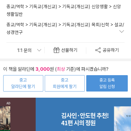
종교/역학
>
기독교(개신교)
>
기독교(개신교) 신앙생활
>
신앙
생활일반
종교/역학
>
기독교(개신교)
>
기독교(개신교) 목회/신학
>
설교/
성경연구
선물하기
공유하기
이 책을 알라딘에
3,000
원 (
최상
기준)에 파시겠습니까?
중고
중고
중고 등록
알라딘에 팔기
회원에게 팔기
알림 신청