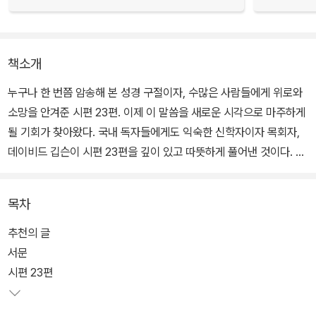
책소개
누구나 한 번쯤 암송해 본 성경 구절이자, 수많은 사람들에게 위로와
소망을 안겨준 시편 23편. 이제 이 말씀을 새로운 시각으로 마주하게
될 기회가 찾아왔다. 국내 독자들에게도 익숙한 신학자이자 목회자,
데이비드 깁슨이 시편 23편을 깊이 있고 따뜻하게 풀어낸 것이다.
깊은 신학적 통찰과 섬세한 목회적 시선이 어우러진 이 책은, 우리가
목차
너무 익숙하게 여겨 잊고 있던 시편 23편의 깊은 의미를 새롭게 조명
한다. 저자는 단지 구절을 해설하는 데 그치지 않고, 인생의 가장 어두
추천의 글
운 순간에도 우리 곁을 떠나지 않으시는 예수 그리스도, 선한 목자이
서문
신 하나님과의 동행을 풍성하게 그려낸다.
시편 23편