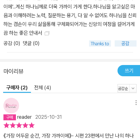
고 싶은 모든 그리스도인 -고통과 상실, 우울과 혼돈 속에서도 하나님
이에‘..계신 하나님께로 더욱 가까이 가게 한다.하나님을 알고싶은 마
의 임재를 붙들고 싶은 이들 -목회 설교나 성경공부 교재로 시편 23
음과 이해하려는 노력, 질문하는 용기, 다 알 수 없어도 하나님을 신뢰
편을 다루려는 목회자와 교회 지도자
하는 겸손이 우리 삶을통해 구체화되어가는 신앙의 여정을 걸어가게
끔 하는 좋은 안내서
공감 (
0
)
댓글 (0)
쓰기
마이리뷰
구매자 (2)
전체 (4)
메뉴
reader
2025-10-31
《가장 어두운 순간, 가장 가까이에》- 시편 23편에서 만난 나의 하나