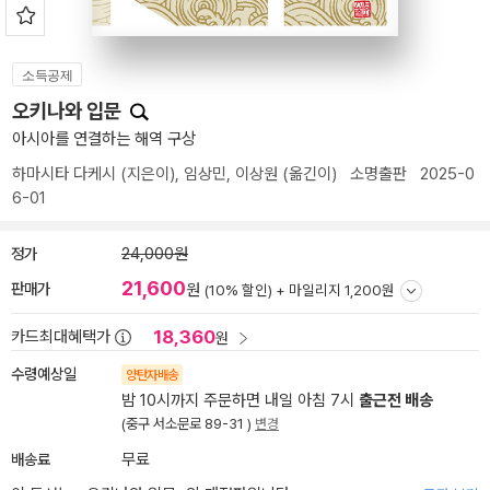
소득공제
오키나와 입문
아시아를 연결하는 해역 구상
하마시타 다케시
(지은이),
임상민
,
이상원
(옮긴이)
소명출판
2025-0
6-01
정가
24,000원
21,600
판매가
원
(10% 할인) +
마일리지 1,200원
18,360
카드최대혜택가
원
수령예상일
양탄자배송
밤 10시까지 주문하면 내일 아침 7시
출근전 배송
(중구 서소문로 89-31 )
변경
배송료
무료