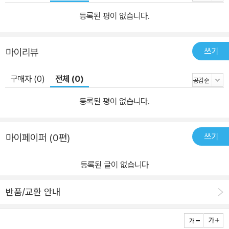
않는 다양한 인적ㆍ물적 이동의 흔적을 언어화할 수 있는 계기를 마
련해 준다. 예를 들면 중국과의 조공관계는 정치적인 관계에 머무르
등록된 평이 없습니다.
지 않고 인적ㆍ물적 이동이 이루어졌고, 푸저우의 류큐관 및 류큐 구
메무라의 ‘민인36성’, 그리고 동남아시아 항구도시에 다수 형성된 중
쓰기
마이리뷰
국계 집단의 거류지 등을 통해서 알 수 있듯이, 일본은 메이지 후반에
이민정책을 적극적으로 전개한 것으로 알려져 있지만, 근대 이전의
구매자 (0)
전체 (0)
오래전부터 해역 네트워크를 따라 교역권과 이민권이 동시에 형성되
고 있었음을 알 수 있다. 그리고 이와 같은 사고의 전환은 일본의 근대
등록된 평이 없습니다.
와 전후, 그리고 현대를 사유하는 다양한 힌트를 제공한다. 예를 들면
우리들은 일반적으로 근대 이전의 외국과의 교역은 나가사키 한 곳으
쓰기
마이페이퍼 (0편)
로 이해하고 있지만, 해역의 관점에 주목하면 나가사키 이외에도 홋
카이도 마쓰마에번의 아이누와의 루트, 쓰시마를 통한 조선과 규슈의
등록된 글이 없습니다
중계 루트, 사쓰마에 의한 류큐를 사이에 둔 중국과의 루트 등, 에도막
부는 쇄국 하의 대외교역 개항지인 나가사키를 포함해서 총 네 곳의
반품/교환 안내
창구를 통해 이루어지고 있었다. 또한 이러한 근대 이전의 해역 네트
워크 및 류큐의 지정학적 위치를 생각하면, 미국이 일본의 개국을 위