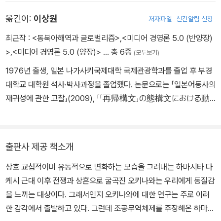
서적 유통 연구』(일본근대학연구, 2018), 『일본 제국 지역신문의 조
옮긴이:
이상원
저자파일
신간알림 신청
선 ‘지역판’ 연구』(일본근대학연구, 2016) 등이 있다. 현재 동의대학
교 일본어학과 조교수로 재직중이다.
최근작 :
<동북아해역과 글로벌리즘>
,
<미디어 경영론 5.0 (반양장)
>
,
<미디어 경영론 5.0 (양장)>
… 총 6종
(모두보기)
1976년 출생, 일본 나가사키국제대학 국제관광학과를 졸업 후 부경
대학교 대학원 석사·박사과정을 졸업했다. 논문으로는 「일본어동사의
재귀성에 관한 고찰」(2009), 「「再帰構文」の態構文における動
作主体の機能」(2010), 「所有関係を表す「再帰構文」の一考
察」(2011), 「所有関係を表す両構文の比較分析」(2012) 등이
있다. 현재 부경대학교 인문사회과학연구소 HK연구교수로 재직중이
출판사 제공 책소개
다.
상호 교섭적이며 유동적으로 변화하는 모습을 그려내는 하마시타 다
케시 근대 이후 전쟁과 상흔으로 굴곡진 오키나와는 우리에게 동질감
을 느끼는 대상이다. 그래서인지 오키나와에 대한 연구는 주로 이러
한 감각에서 출발하고 있다. 그런데 조공무역체제를 주장해온 하마시