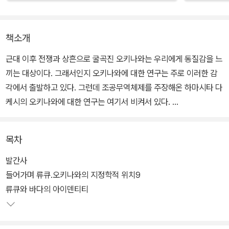
책소개
근대 이후 전쟁과 상흔으로 굴곡진 오키나와는 우리에게 동질감을 느
끼는 대상이다. 그래서인지 오키나와에 대한 연구는 주로 이러한 감
각에서 출발하고 있다. 그런데 조공무역체제를 주장해온 하마시타 다
케시의 오키나와에 대한 연구는 여기서 비켜서 있다.
그는 오키나와 및 동아시아에 대해서 우리들이 가지고 있는 인식의
목차
틀을 기존의 국민국가 및 육역을 중심으로 형성된 주변으로서의 오키
나와가 아니라, 류큐왕국 당시의 중국 및 동아시아의 지역과 해역을
발간사
둘러싸고 형성된 광역 질서와 그 다이너미즘을 중심으로 사유하는
들어가며 류큐․오키나와의 지정학적 위치9
‘방법론적 귀화’를 시도하고 있다.
류큐와 바다의 아이덴티티