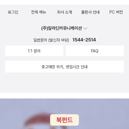
해 류큐 왕국과 사전에 접촉했다는 사실은 흥미롭다. 즉 동아시아ㆍ
동남아시아 해역 네트워크를 중심으로 작동하고 있었던 조공체제 속
로그인
전체 메뉴
회사 소개
출판사 안내
PC 버전
에 있었던 류큐, 사쓰마 또는 에도막부 하에 있었던 류큐는 중국과 일
본을 연결해 주는 중계지로 인식되어 있었다는 사실을 알 수 있다. ‘류
(주)알라딘커뮤니케이션
큐ㆍ오키나와’의 관점을 다방면으로 제시하다 하마시타 다케시가 이
1544-2514
일반문의 (발신자 부담)
책에서 끊임없이 ‘류큐ㆍ오키나와’를 병기하는 이유 역시 여기에 있
다고 볼 수 있다. 즉 역사적으로 해역의 관점에서 바라본 류큐 지역이
1:1 문의
FAQ
가지는 동아시아 역내 시스템의 다층적인 질서 관계 및 교섭 관계를
새롭게 상기함으로써, 중앙과 지방이 아닌 지구화와 지역화의 관계성
중고매장 위치, 영업시간 안내
속에서 오키나와의 또 다른 다원성과 다양성, 그리고 포섭성을 가진
개방적인 다문화 시스템의 사유 가능성을 우리들에게 제시하고 있다
고 할 수 있을 것이다.