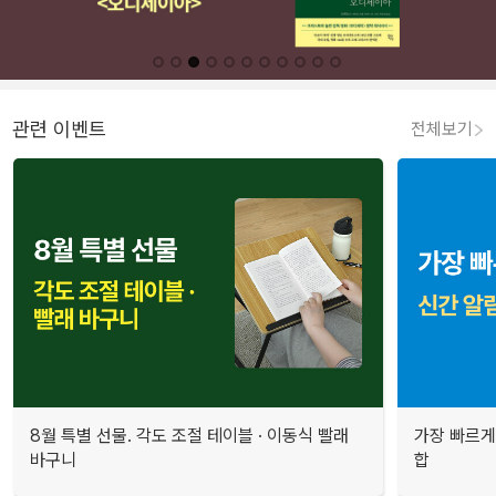
관련 이벤트
전체보기
8월 특별 선물. 각도 조절 테이블 · 이동식 빨래
가장 빠르게
바구니
합