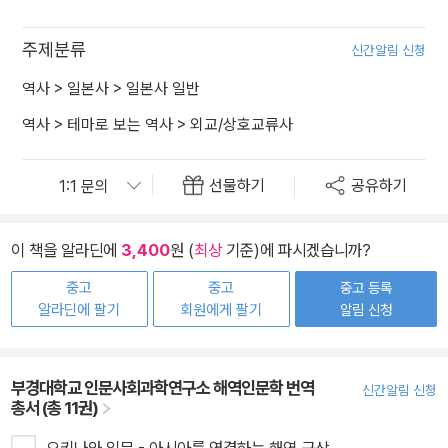
주제분류
신간알림 신청
역사
>
일본사
>
일본사 일반
역사
>
테마로 보는 역사
>
외교/상호교류사
선물하기
공유하기
이 책을 알라딘에
3,400
원 (
최상
기준)에 파시겠습니까?
중고
중고
중고 등록
알라딘에 팔기
회원에게 팔기
알림 신청
부경대학교 인문사회과학연구소 해역인문학 번역
신간알림 신청
총서 (총 11권)