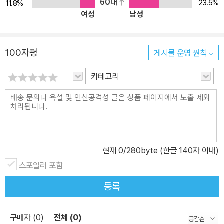
크를 중심으로 상호 교섭적이며 유동적으로 변화하는 모습을 그려내
60대
23.5%
11.8%
여성
남성
고 있다. 근대 이전의 해역 네트워크 및 류큐의 지정학적 위치 류큐는
지정학적 측면에서 보면 남중국해 동쪽의 도서부를 따라 필리핀에서
술루에 이르는 교역로와 서쪽 대륙부 연안을 따라서 태국, 말라카로
100자평
게시물 운영 원칙
이어지는 교역로와 연결되어 있고, 이곳을 통해 동아시아ㆍ동남아시
아의 중국인계 상인뿐만 아니라 인도 상인, 이슬람 상인, 나아가 유럽
카테고리
상인도 참가하는 이른바 해역의 연쇄를 확인할 수 있다. 류큐는 명대
에 이르기까지 대만과 연결되는 일련의 연쇄 도서로 인식되었고, 동
중국해와 남중국해를 둘러싼 중국과의 조공 시스템 속에서 자국에서
생산되지 않는 후추와 소목을 동남아시아 교역을 통해 입수해서 전해
주는 중계무역 네트워크를 구축하고 있었다. 특히 하마시타 다케시는
현재
0
/280byte (한글 140자 이내)
15세기부터 기술되어 온 류큐왕조 400여 년에 걸친 외교문서 『역대
스포일러 포함
보안』의 편집 작업에 직접 참여한 경험을 토대로, 중국을 중심으로 한
류큐왕국과 외교관계를 맺은 동아시아 국가들이 조공관계 및 화이이
등록
념 하에서 하나의 유기적인 통일체를 이루는 광역지역 네트워크에 주
목한다. 그리고 이러한 해역 네트워크는 지금까지 기록에는 존재하지
구매자 (0)
전체 (0)