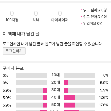
타 다케시의 오키나와에 대한 연구는 여기서 비켜서 있다. 그는 오키
나와 및 동아시아에 대해서 우리들이 가지고 있는 인식의 틀을 기존
읽고 싶어요 0명
0
0
0
의 국민국가 및 육역을 중심으로 형성된 주변으로서의 오키나와가 아
읽고 있어요 0명
100자평
리뷰
마이페이퍼
니라, 류큐왕국 당시의 중국 및 동아시아의 지역과 해역을 둘러싸고
읽었어요 0명
형성된 광역 질서와 그 다이너미즘을 중심으로 사유하는 ‘방법론적
이 책에 내가 남긴 글
귀화’를 시도하고 있다. 근대 이후, 배타적인 국민국가의 획일적이고
균질화된 주권 아래로 포섭하려는 재해권의 사고가 작동하면서 지역
로그인하면 내가 남긴 글과 친구가 남긴 글을 확인할 수 있습니다.
및 해역은 국가의 하위 개념으로 인식되어 왔고, 그 결과 이들 주변이
로그인하기
가지는 독자성과 이질성은 사유로부터 배제되었다. 오키나와 역시,
일본 편입(1879)과 미군 통치(1945), 그리고 일본 복귀(1972)와
구매자 분포
같이 근대 이후의 일미 간의 관계성 속에서 수동적이고 닫힌 공간으
10대
0%
0%
로 기술되는 경우가 많은데, 근대 이전의 해역에 집중하면 오히려 기
20대
5.9%
0%
존의 육역 중심의 관점에서는 포착할 수 없었던 역동적인 해역 네트
30대
5.9%
5.9%
워크가 부상한다. 하마시타 다케시는 지금까지 육역을 중심으로 형성
40대
된 사고, 즉 중앙과 지방, 중심과 주변, 종주권과 주권, 남과 북, 개와
17.6%
5.9%
폐, 관과 민의 관계를 전복시켜 동아시아ㆍ동남아시아의 해역 네트워
50대
17.6%
5.9%