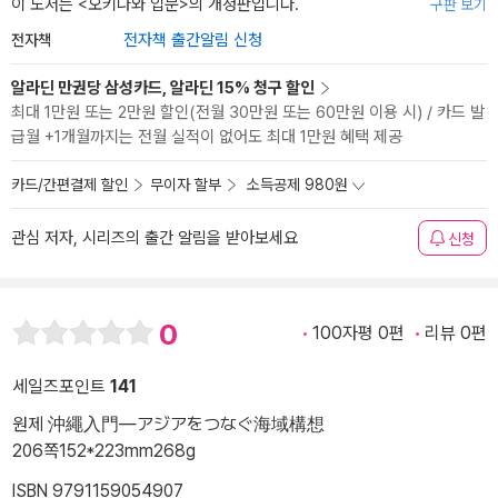
이 도서는 <
오키나와 입문
>의 개정판입니다.
구판 보기
전자책
전자책 출간알림 신청
알라딘 만권당 삼성카드, 알라딘 15% 청구 할인
최대 1만원 또는 2만원 할인(전월 30만원 또는 60만원 이용 시) / 카드 발
급월 +1개월까지는 전월 실적이 없어도 최대 1만원 혜택 제공
카드/간편결제 할인
무이자 할부
소득공제 980원
관심 저자, 시리즈의 출간 알림을 받아보세요
신청
0
100자평 0편
리뷰 0편
세일즈포인트
141
원제 沖繩入門―アジアをつなぐ海域構想
206쪽
152*223mm
268g
ISBN 9791159054907