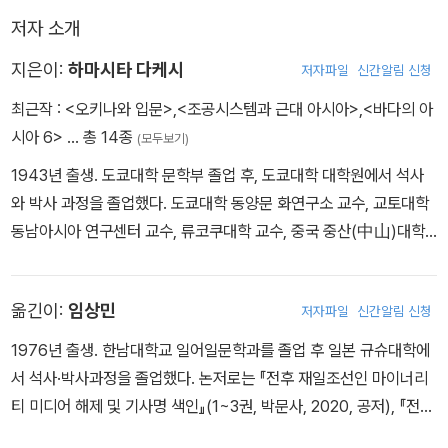
저자 소개
지은이:
하마시타 다케시
저자파일
신간알림 신청
최근작 :
<오키나와 입문>
,
<조공시스템과 근대 아시아>
,
<바다의 아
시아 6>
… 총 14종
(모두보기)
1943년 출생. 도쿄대학 문학부 졸업 후, 도쿄대학 대학원에서 석사
와 박사 과정을 졸업했다. 도쿄대학 동양문 화연구소 교수, 교토대학
동남아시아 연구센터 교수, 류코쿠대학 교수, 중국 중산(中山)대학
아태연구원 원장 등을 거쳐, 현재 시즈오카 현립대학 글로벌지역센터
센터장, 도쿄대학 명예교수. 그 밖에 홍콩중문대학, 싱가폴국립대학,
옮긴이:
임상민
저자파일
신간알림 신청
서울대학교 등에서도 강의하였다. 중국사회경제사학계의 세계적 학
자로, 연구 분야는 중국 사회경제사, 동아시아경제사, 동아시아 화교
1976년 출생. 한남대학교 일어일문학과를 졸업 후 일본 규슈대학에
사, 오키나와 역사를 아우른다. 대표작으로 본서 외에 『조공시스템과
서 석사·박사과정을 졸업했다. 논저로는 『전후 재일조선인 마이너리
근대 아시아』, 『홍콩－아시아의 네트워크 도시』, 『화교·화인과 중화
티 미디어 해제 및 기사명 색인』(1~3권, 박문사, 2020, 공저), 『전후
망－이민·교역·송금네트워크의 구조와 전개』 등이 있다.
고도경제성장과 재일조선인 서사』(신아사, 2018), 『동북아 해역의