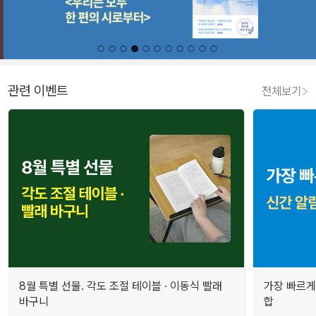
관련 이벤트
전체보기
8월 특별 선물. 각도 조절 테이블 · 이동식 빨래
가장 빠르게
바구니
합