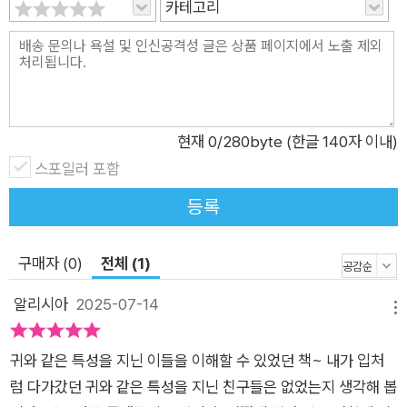
카테고리
다. 이는 어린이뿐만 아니라 성인 독자에게도 관계 속에서 겪는
감정의 복잡함을 일깨워 준다. 누군가의 이야기를 듣기만 하느라
지친 ‘귀’, 혹은 말하고 나서야 상대의 감정을 돌아보는 ‘입’은 우
리 모두의 모습일 수 있다. 책은 말하는 사람과 듣는 사람 모두가
서툴 수 있음을 인정하고, 서로에게 조금 더 솔직하고 조심스러운
현재
0
/280byte (한글 140자 이내)
태도를 갖길 권한다. 나의 불편함을 말하고, 상대의 이야기를 듣
스포일러 포함
는 것, 그것이 관계의 진정한 시작이 될 수 있음을 따뜻한 시선으
로 전하며, 감정 그대로를 표현해도 괜찮다는 다정한 위로를 건넨
등록
다. 대상 독자 ✔ 감정을 숨기고 살아온 당신에게 말하지 않아야
평화롭다고 믿으며 늘 괜찮은 척해 온 어른들. “싫어요”, “불편해
구매자 (0)
전체 (1)
요”라는 말을 입 밖으로 내기기 어려웠던 당신에게 이 책은 말하
알리시아
2025-07-14
지 못했던 감정을 조심스럽게 꺼내 볼 용기를 건넵니다. ✔ 말보
메뉴
다 마음을 먼저 살피는 아이에게 다른 사람의 기분을 먼저 헤아리
느라 자신의 속마음은 뒤로 미루는 아이들이 있습니다. 이 책
귀와 같은 특성을 지닌 이들을 이해할 수 있었던 책~ 내가 입처
은 ‘배려’와 ‘참음’의 경계를 고민하는 아이에게 나의 감정도 소중
럼 다가갔던 귀와 같은 특성을 지닌 친구들은 없었는지 생각해 봅