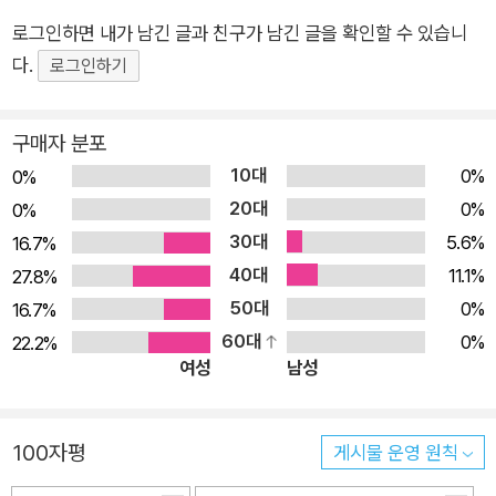
다. "괜찮지 않은데 괜찮다고 말해 버린 적 있나요?" 작가의 솔직
로그인하면 내가 남긴 글과 친구가 남긴 글을 확인할 수 있습니
한 고백 작가 공은지는 작가의 말에서 “불편한 것을 말하지 않고
다.
오랫동안 살았습니다. 연습 중이지만 부정적인 견해를 드러내는
로그인하기
일은 아직도 어려운 일 중 하나입니다. 저에게 입처럼 다가왔던
친구들에게 나도 모르게 상처 주었던 과거를 떠올리며 이 책을 만
구매자 분포
들었습니다”라고 밝힌다. 이는 주인공 ‘귀’의 모습에 작가 자신의
10대
0%
0%
경험이 녹아 있음을 보여준다. ‘귀’는 조용하고 배려 깊지만, 불편
20대
0%
0%
함이나 상처를 말로 표현하지 못하는 인물이다. 작가는 이러
30대
5.6%
16.7%
한 ‘귀’를 통해 감정을 숨기고 살아온 우리 안의 또 다른 자아를
40대
11.1%
27.8%
비춘다. 갈등을 피하기 위해 참았던 말, 무례함을 모른 척했던 순
50대
0%
16.7%
간들이 쌓이면 관계는 멀어지지만, ‘귀’가 마침내 용기를 내어 자
60대
0%
22.2%
신의 마음을 꺼냈을 때 관계는 회복의 첫걸음을 떼게 된다. 이 책
여성
남성
은 말하기만큼 말하지 못하는 이의 마음에 깊이 공감하는 따뜻한
메시지를 전한다. 말하는 이도, 듣는 이도 연습이 필요하다 『입마
100자평
을 귀마을』은 조용한 ‘귀마을’과 활기찬 ‘입마을’이 만나면서 벌어
게시물 운영 원칙
지는 갈등과 화해의 과정을 담백하고 상징적인 이야기로 풀어낸