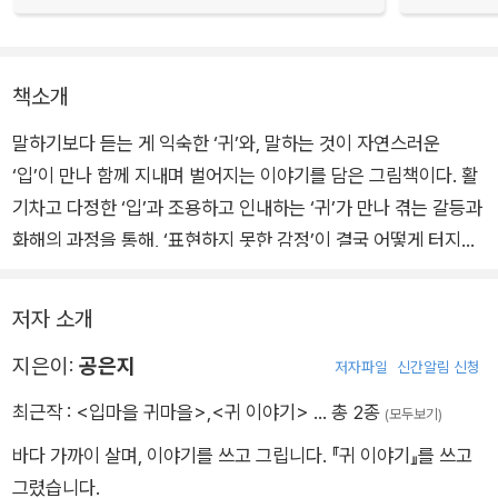
책소개
말하기보다 듣는 게 익숙한 ‘귀’와, 말하는 것이 자연스러운
‘입’이 만나 함께 지내며 벌어지는 이야기를 담은 그림책이다. 활
기차고 다정한 ‘입’과 조용하고 인내하는 ‘귀’가 만나 겪는 갈등과
화해의 과정을 통해, ‘표현하지 못한 감정’이 결국 어떻게 터지고
회복되는가를 섬세하고 상징적으로 보여 준다.
저자 소개
귀는 다정한 입의 말들을 묵묵히 들어주지만, 말이 쌓이면서 불편
지은이:
공은지
함도 커져만 간다. 침묵 끝에 갈등이 폭발하고 나서야 두 존재는
저자파일
신간알림 신청
서로의 다름을 받아들이며 새로운 소통의 방식을 배운다. 감정을
최근작 :
<입마을 귀마을>
,
<귀 이야기>
… 총 2종
(모두보기)
말로 꺼낼 수 있는 용기는 서로에게 한 걸음 더 다가서게 해 준다.
바다 가까이 살며, 이야기를 쓰고 그립니다. 『귀 이야기』를 쓰고
그렸습니다.