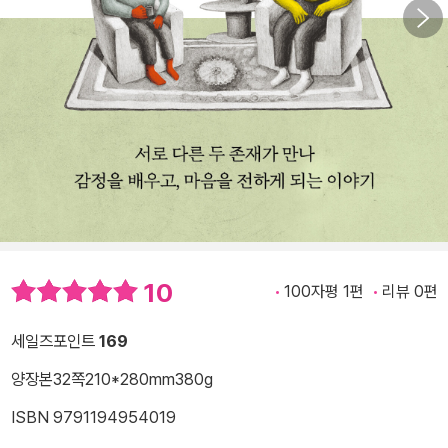
10
100자평 1편
리뷰 0편
세일즈포인트
169
양장본
32쪽
210*280mm
380g
ISBN 9791194954019