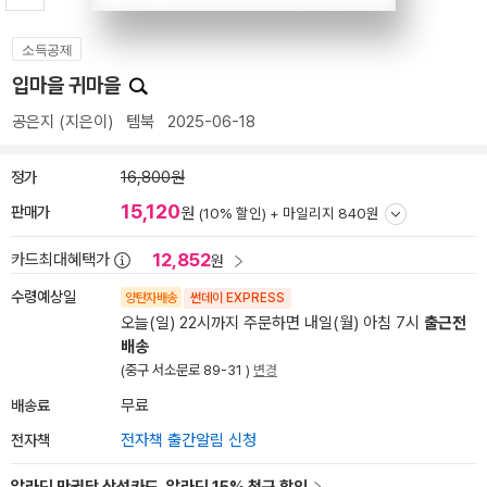
소득공제
입마을 귀마을
공은지
(지은이)
템북
2025-06-18
정가
16,800원
15,120
판매가
원
(10% 할인) +
마일리지 840원
12,852
카드최대혜택가
원
수령예상일
양탄자배송
썬데이 EXPRESS
오늘(일) 22시까지 주문하면 내일(월) 아침 7시
출근전
배송
(중구 서소문로 89-31 )
변경
배송료
무료
전자책
전자책 출간알림 신청