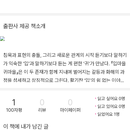
출판사 제공 책소개
침묵과 표현의 충돌, 그리고 새로운 관계의 시작 듣기보다 말하기
가 익숙한 ‘입’과 말하기보다 듣는 게 편한 ‘귀’가 만났다. 『입마을
귀마을』은 이 두 존재가 함께 지내며 벌어지는 갈등과 화해의 과
정을 섬세하고 상징적으로 그린다. 활기찬 ‘입’의 쉼 없는 이야기
속에서 ‘귀’는 불편함을 느끼지만 표현하지 못하고 속으로만 불편
해한다. 결국 침묵은 폭발하고, 크게 다툰 뒤에야 둘은 서로의 다
읽고 싶어요 0명
1
0
0
름을 인정하며 새로운 소통의 방식을 배운다. 이 그림책은 ‘표현
읽고 있어요 0명
100자평
리뷰
마이페이퍼
하지 못한 감정’이 어떻게 터지고 회복되는가를 따뜻하게 보여 준
읽었어요 1명
다. 감정을 말로 꺼내는 용기는 관계를 한 걸음 더 나아가게 해 준
이 책에 내가 남긴 글