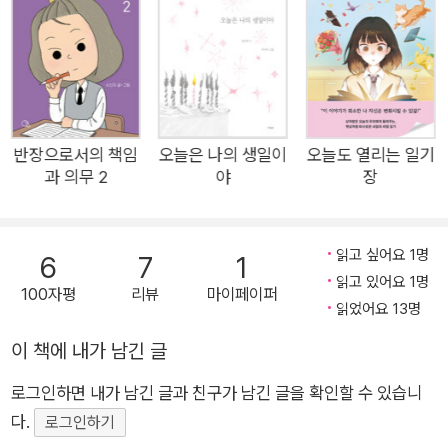
한 논문과 평론집을 두루 읽고, 한강 작가의 인터뷰 및 동영상들
을 샅샅이 찾아서 보았다. 1박 2일에 걸친 회의를 비롯하여 수많
은 대면 회의와 온라인 회의를 하면서 각 작품에 대해 어떠한 내
용을 다룰 것인지 방향을 잡고, 글을 쓴 후 다시 수정하기를 수없
이 반복하였다. 그러한 노력 끝에 드디어 이 책을 세상에 내놓게
된 것이다. 이 책에서는 맨 먼저 ‘작가 한강’에 대한 글을 실었다.
반장으로서의 책임
오늘은 나의 생일이
오늘도 열리는 일기
과 의무 2
야
장
노벨 문학상 심사 위원장인 안데르스 올손((Anders Olsson)의
2024년 노벨 문학상 선정 이유를 시작으로, 한강 작가의 노벨 문
학상 수상 내용, 한강 소설의 특징, 한강의 삶과 소설의 관계 등을
읽고 싶어요 1명
6
7
1
풀어 냈다. 이어서 한강의 주요 작품인 『채식주의자』, 『희랍어 시
읽고 있어요 1명
100자평
리뷰
마이페이퍼
간』, 『소년이 온다』, 『흰』, 『작별하지 않는다』를 차례로 다루었다.
읽었어요 13명
여기에서는 중학생들과 고등학생들이 학교의 국어와 문학 수업
이 책에 내가 남긴 글
에서 배우는 문학의 주요 개념, 이를테면 주제, 구성, 문체, 인물,
사건, 배경, 시점, 소재, 심상, 표현 기법 등을 기반으로 하여 풀어
로그인하면 내가 남긴 글과 친구가 남긴 글을 확인할 수 있습니
냈다. 한강 작품에 대한 대부분의 평론집의 내용 수준이 무척 어
다.
로그인하기
려운 경우가 많아, 청소년들이 읽을 수 있는 감상집의 필요성을