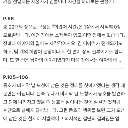
기를 전달하는 서술자가 인물이나 사건을 바라보는 관점이나 입
장을 뜻합니다. 소설에서 누구의 시점을 선택하느냐는 인물을 바
라보는 태도나 견해를 결정짓는 중요한 요소입니다.
P.66
- (‘2. 채식주의자’ 중)
총 22개의 장으로 구성된 『희랍어 시간』은 1장에서 시작해 0장
으로끝납니다. 어떤 장에는 소제목이 있고 어떤 장에는 없습니다.
장마다 이야기의 길이도 제각각이지요. 긴 이야기가 전개되기도
하고, 몇 개의 희랍어 문장이나 시 한 편이 장의 전부이기도 합니
다. 또 한 번은 남자의 이야기였다가 다음 장에서는 여자의 이야
기로 바뀌고, 시점도 1인칭에서 3인칭으로 달라집니다. 인물의
생각이 인용 부호 없이 이탤릭체로 표현되기도 합니다. 우리가 흔
P.105~106
히 알고 있듯 ‘발단-전개-위기-절정-결말’로 이어지는 소설의 구
동호가 마지막 날 도청에 남은 것은 정대를 찾아야겠다는 생각 때
성과는 매우 다르지요.
문만은 아닙니다. 은숙 누나가 마지막 날 도청에서 동호를 발견하
- (‘3. 희랍어 시간’ 중)
고 함께 나가자고 했을 때 동호는 달아나는 것이 살길인 것처럼
계단으로 날쌔게 달아납니다. 그런 동호의 행위를 보면 그가 도청
에 남은 것은 철저히 자발적이고 의지적인 결단의 결과임을 알 수
있습니다. 그렇다면 동호의 그런 결단은 어디에서 온 것일까요?