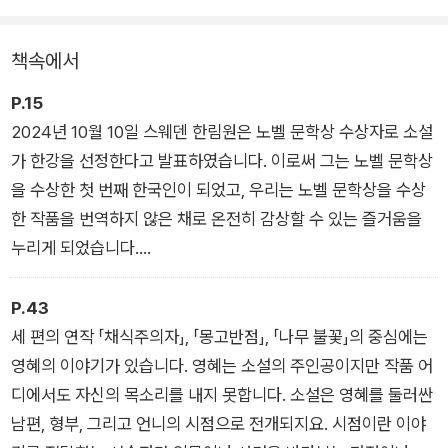
전국국어교사모임 선생님들이 ‘작가 한강’과 한강 작가의 주요 소
설을 해석하였다.
책속에서
기획의 첫 출발은 중고등학교 국어 및 문학적 개념을 기반으로 해
P.15
서, 청소년들이 한강 작가의 소설들을 친숙하게 접할 수 있는 길
2024년 10월 10일 스웨덴 한림원은 노벨 문학상 수상자로 소설
잡이 역할을 하게 하자는 데 뜻을 두었다. 또한 일반 성인들이 한
가 한강을 선정한다고 발표하였습니다. 이로써 그는 노벨 문학상
강의 소설들을 어렵지 않게 읽을 수 있는 마중물 역할을 하게 하
을 수상한 첫 번째 한국인이 되었고, 우리는 노벨 문학상을 수상
였다. 이 책이 한강 작가의 작품을 이미 읽은 독자들에게는 감상
한 작품을 번역하지 않은 채로 온전히 감상할 수 있는 즐거움을
의 깊이를 더하고, 한강 작가의 작품을 읽을 독자들에게는 작품에
누리게 되었습니다.
대한 친절한 길잡이 역할을 하기를 기대한다.
- (‘1. 작가 한강’ 중)
P.43
세 편의 연작 「채식주의자」, 「몽고반점」, 「나무 불꽃」의 중심에는
영혜의 이야기가 있습니다. 영혜는 소설의 주인공이지만 작품 어
디에서도 자신의 목소리를 내지 못합니다. 소설은 영혜를 둘러싼
남편, 형부, 그리고 언니의 시점으로 전개되지요. 시점이란 이야