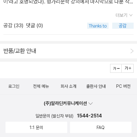
이'라고 호명되었다). 헝가리문학 강의에서 마지막으로 다룬 작
가여서 올해의 유력후보로 점쳐질 때 나도 기대하는 마음이 있었
더보기
다. 발표가 있던 지난 9일 오전에 크러스너호르커이의 <저항의
공감 (
33
)
댓글 (0)
멜랑콜리>를 강의에서 읽으며 그런 기대와 함께 예측이 빗나갈
가능성도 언급했는데(2016년 이후 도박사이트의 예측이 맞은
적이 없었다), 결과는 예감 혹은 바람과 같았다. 지난해 한강 작
반품/교환 안내
가가 뜻밖의 수상자로 호명되면서(크러스너호르커이가 유력 후
보였던 올해와는 다르게 어떤 도박사이트에서도 예측하지 못한
결과였다) 우리가 기억하는 대로 한강의 소설들이 엄청나게 팔려
나가며 일시적으로 품귀현상을 빚기도 했다. 그 연장선인지 상당
로그인
전체 메뉴
회사 소개
출판사 안내
PC 버전
한 난해성(난이도)에도 불구하고 현재 크러스너호르커이의 책들
이 베스트셀러에 오르고 있다(분위기는 한달 점도 유지되지 않을
(주)알라딘커뮤니케이션
까 하는 게 나의 예측이다). 지난해 한강 수상의 여파로 겨울학기
1544-2514
강의가 한강 작품 읽기로 도배가됐던 기억이 새삼 떠오르는데, 그
일반문의 (발신자 부담)
정도는 아니지만 올해도 크러스너호르커이 작품 읽기가 겨울학
1:1 문의
FAQ
기 일정의 메인이 되게 되었다(12월부터 대안연에서 진행한다).