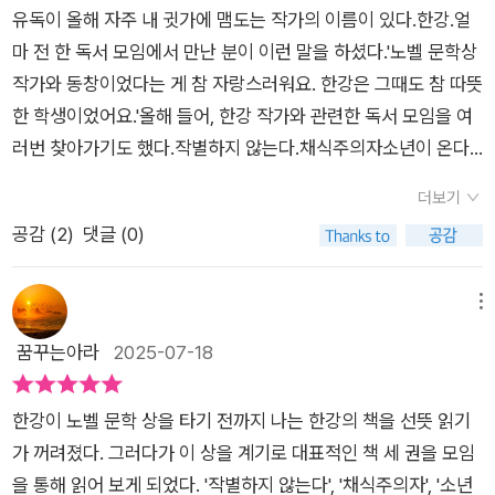
유독이 올해 자주 내 귓가에 맴도는 작가의 이름이 있다.한강.얼
마 전 한 독서 모임에서 만난 분이 이런 말을 하셨다.'노벨 문학상
작가와 동창이었다는 게 참 자랑스러워요. 한강은 그때도 참 따뜻
한 학생이었어요.'올해 들어, 한강 작가와 관련한 독서 모임을 여
러번 찾아가기도 했다.작별하지 않는다.채식주의자소년이 온다.
역사교사라는 직업으로 인해, 필연적으로 '작별하지 않는다'와
더보기
'소년이 온다'를 접했다.그러나, 나의 부족한 식견 때문인지, 작품
공감 (
2
)
댓글 (0)
이 '작품답게' 읽히는 건 쉽지 않았다.누군가가 옆에서 한강의 책
에 대해서 이야기해주었으면 좋겠다는 생각을 했는데 마침 접한
책이 바로 이 '한강을 읽는 시간'이었다.책을 한 줄로 말하자면,
메뉴
'한강 작가와 작품에 대해서 소개해주는 1:1 과외선생님'되시겠
꿈꾸는아라
2025-07-18
다.'희랍어 시간독이 올해 자주 내 귓가에 맴도는 작가의 이름이
있다.한강.얼마 전 한 독서 모임에서 만난 분이 이런 말을 하셨
한강이 노벨 문학 상을 타기 전까지 나는 한강의 책을 선뜻 읽기
다.'노벨 문학상 작가와 동창이었다는 게 참 자랑스러워요. 한강
가 꺼려졌다. 그러다가 이 상을 계기로 대표적인 책 세 권을 모임
은 그때도 참 따뜻한 학생이었어요.'올해 들어, 한강 작가와 관련
을 통해 읽어 보게 되었다. '작별하지 않는다', '채식주의자', '소년