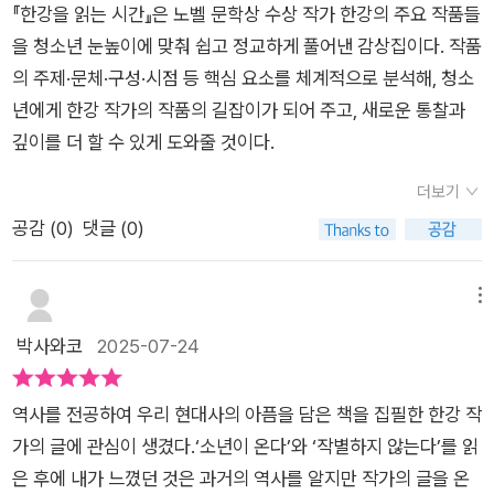
를 살아갈 나와 학생들의 공동체가 더욱 인간적인 공간이 될 수
『한강을 읽는 시간』은 노벨 문학상 수상 작가 한강의 주요 작품들
있도록 말이다.그리고 나머지 작품들도 읽어야겠다.'영혜는 나무
을 청소년 눈높이에 맞춰 쉽고 정교하게 풀어낸 감상집이다. 작품
들을 형제와도 같은 존재로 인식하지요. 누구에게도 자신의 이야
의 주제·문체·구성·시점 등 핵심 요소를 체계적으로 분석해, 청소
기를 하지 못하고 혼자만의 세계에 스스로 갇힌 영혜가 간절하게
년에게 한강 작가의 작품의 길잡이가 되어 주고, 새로운 통찰과
욕망한 것, 그것은 바로 이해와 소통을 위한 공감입니다.'- P4
깊이를 더 할 수 있게 도와줄 것이다.
9'하느님, 왜 저에게는 양심이 있어 이렇게 저를 찌르고 아프게
더보기
하는 것입니까? 저는 살고 싶습니다.'- P91'황산벌에서 죽은 화랑
공감 (
0
)
댓글 (0)
관창까지 갈 것도 없이 4.19 혁명의 도화선이 되었던 열여석 살
김주열의 죽음이나, 6월 항쟁의 기폭제가 되었던 박종철 이한열
열사의 죽음, 최근 태완이법과 민식이법 등 꽃피지 못하고 죽은
메뉴
이들에 대한 사회적 분노와 책임이 부각된 예들은 얼마든지 있습
박사와코
2025-07-24
니다.'- P108
역사를 전공하여 우리 현대사의 아픔을 담은 책을 집필한 한강 작
가의 글에 관심이 생겼다.‘소년이 온다’와 ‘작별하지 않는다’를 읽
은 후에 내가 느꼈던 것은 과거의 역사를 알지만 작가의 글을 온