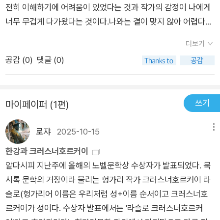
전히 이해하기에 어려움이 있었다는 것과 작가의 감정이 나에게
너무 무겁게 다가왔다는 것이다.나와는 결이 맞지 않아 어렵다고
느낄 수 있다고 생각하며 이후 ‘채식주의자’를 읽었으나 남은 감
더보기
정은 찝찝함이었다. 한강 작가가 왜 이러한 관점에서 글을 서술하
공감 (
0
)
댓글 (0)
였는가의 의문점만이 남았는데 이 책을 읽게된 후 어떠한 상황에
서 글을 서술했으며 나와 다른 시각과 해석으로 한강 작품을 들여
다 본 또다른 관점들이 눈에 들어왔다.이 책은 아직 한강 작가의
쓰기
마이페이퍼 (1편)
작품을 읽기 전인 사람들 혹은 한강 작가의 작품의 내용이 어렵게
만 느껴지는 이들이 읽게 된다면 길잡이가 될 수 있는 책이다.
로쟈
2025-10-15
메뉴
한강과 크러스너호르커이
알다시피 지난주에 올해의 노벨문학상 수상자가 발표되었다. 묵
시록 문학의 거장이라 불리는 헝가리 작가 크러스너호르커이 라
슬로(헝가리어 이름은 우리처럼 성+이름 순서이고 크러스너호
르커이가 성이다. 수상자 발표에서는 '라슬로 크러스너호르커