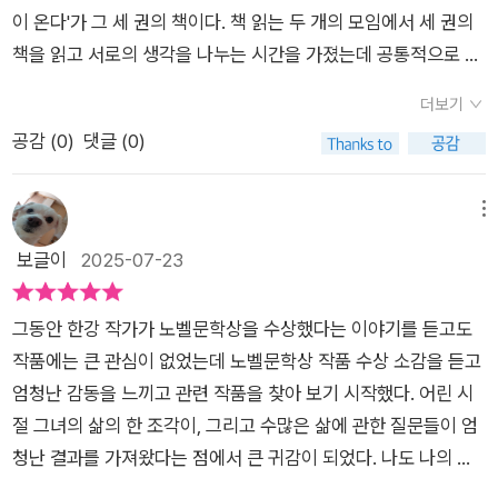
한 독서 모임을 여러번 찾아가기도 했다.작별하지 않는다.채식주
이 온다'가 그 세 권의 책이다. 책 읽는 두 개의 모임에서 세 권의
의자소년이 온다.역사교사라는 직업으로 인해, 필연적으로 '작별
책을 읽고 서로의 생각을 나누는 시간을 가졌는데 공통적으로 읽
하지 않는다'와 '소년이 온다'를 접했다.그러나, 나의 부족한 식견
으면서 느끼는 바가 고통과 슬픔이었다. 한마디로 책을 읽기가 너
때문인지, 작품이 '작품답게' 읽히는 건 쉽지 않았다.누군가가 옆
더보기
무 괴롭고 힘들었다. 한강의 필력이 나를 그 시대에 가져다 두는
에서 한강의 책에 대해서 이야기해주었으면 좋겠다는 생각을 했
공감 (
0
)
댓글 (0)
상황을 만들어서 가슴의 먹먹함을 가지게 했기 때문이다. 그러다
는데 마침 접한 책이 바로 이 '한강을 읽는 시간'이었다.책을 한 줄
가 전국국어교사모임에서 이런 책을 만들었다는 것을 알게 되었
로 말하자면, '한강 작가와 작품에 대해서 소개해주는 1:1 과외선
다. 한강을 읽는 또 다른 시각을 알 수 있을 것 같아 선택해서 읽
메뉴
생님'되시겠다.'희랍어 시간'과 '흰'을 제외한 나머지 세 권의 책에
게 되었다. 내가 생각하는 한강 작가의 글에서 느낀 감정과 꽤 일
보글이
2025-07-23
대해서는 사실 독서모임을 통해 한 차례 읽어봤던 책이었다. 그치
치하는 부분이 많았고 또 다른 시각도 엿볼 수 있었다. 아직 읽지
만, 여전히 이해가 가지 않는 난해한 구석들이 있었다.이 책은 그
않은 흰과 희랍어 시간에 대한 이야기는 다른 독자의 시각을 알
런 부분에 대해서 국어 선생님들의 문학에 대한 식견을 바탕으로
그동안 한강 작가가 노벨문학상을 수상했다는 이야기를 듣고도
수 있게 해 주었다. 읽은 책은 나의 감상과 책을 분석한 선생님의
살살 긁어주는 느낌이다.'소년이 온다'에 대한 설명이 특히 그러
작품에는 큰 관심이 없었는데 노벨문학상 작품 수상 소감을 듣고
이야기를 분석할 수 있어서 좋았고 아직 읽지 않은 책은 한번 읽
했다.문학은 문학의 특성 상, 설명보다는 여운과 해석의 여지가
엄청난 감동을 느끼고 관련 작품을 찾아 보기 시작했다. 어린 시
어 볼 까하는 호기심을 가지게 했다. 한강 덕분에 평상시라면 읽
있을 문체를 통해 말하기 나름이다.재판정에서 애국가를 부르는
절 그녀의 삶의 한 조각이, 그리고 수많은 삶에 관한 질문들이 엄
지 않았을 책을 읽는 기회가 되어 나에게는 하나의 도전이 되었
상황에 대해서 부르는 것과 이후의 상황에 대한 해석은 '소년이
청난 결과를 가져왔다는 점에서 큰 귀감이 되었다. 나도 나의 삶
다. 한강의 책은 우리 현대사의 아픔을 다시 한번 더 새기고 그 과
온다'에서 그리 잘 와닿지 않았다.그러나, 책을 통해 '우리 나라'라
에 대해 그런 질문과 성찰을 해왔던 것일까를 돌아보게 되었다.작