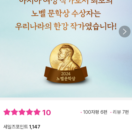
10
100자평 6편
리뷰 7편
세일즈포인트
1,147