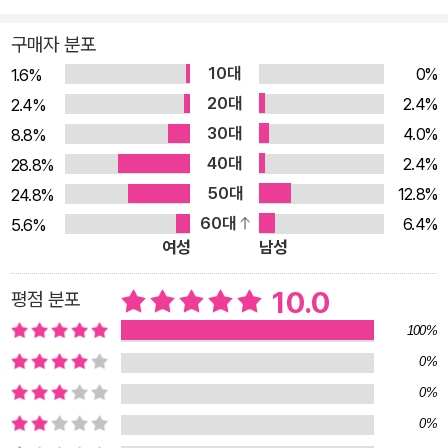
절실하게 느꼈기 때문이다. 그래서 이 책은 ‘청소년 필독서’라고
구매자 분포
할 수 있는 것이다. 내용을 청소년 수준으로 하였다는 말은 성인
10대
0%
1.6%
들도 쉽게 읽을 수 있는 감상집이라는 의미이기도 하다. 청소년들
20대
2.4%
2.4%
이 반드시 읽어야 할 책이기도 하지만, 성인들도 과거 학창 시절
30대
4.0%
8.8%
에 공부하였던 문학의 개념을 되새기면서 한강 소설들에 대한 이
40대
2.4%
28.8%
해를 쉽고도 깊게 할 수 있는 것이다. 이 책을 통해 저자들이 바라
50대
12.8%
24.8%
는 바는, 책의 본문 첫 페이지에 실린 다음의 글로 대신할 수 있
60대
6.4%
5.6%
다. “한강 작가의 노벨 문학상 수상을 축하하며, 전국국어교사모
여성
남성
임의 선생님들이 정성을 다해 쓴 이 책이 한강 작품을 이미 읽은
독자들에게는 작품에 대한 감상의 깊이를 더하고, 한강 작품을 읽
10.0
평점 분포
을 독자들에게는 작품에 대한 좋은 길잡이 역할을 하기를 기대합
100%
니다.”
0%
0%
0%