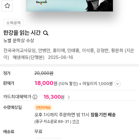
소득공제
한강을 읽는 시간
노벨 문학상 수상
전국국어교사모임
,
안병만
,
홍미애
,
민태홍
,
이석중
,
강정한
,
황문희
(지은
이)
해냄에듀(단행본)
2025-06-16
정가
20,000원
18,000
판매가
원
(10% 할인) +
마일리지 1,000원
15,300
카드최대혜택가
원
수령예상일
양탄자배송
오후 1시까지 주문하면 밤 11시
잠들기전 배송
(중구 서소문로 89-31 )
변경
배송료
무료