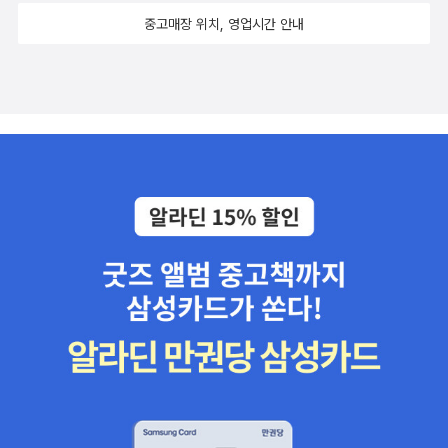
극히 제한적인 독자들 사이에서 읽히는 작가가 이렇듯 뜨거운 관
중고매장 위치, 영업시간 안내
심속에서 많은 독자들과 만나게 된다는 사실이 나로선 기분 좋은
일이다(독자들의 독서력이 강제로 레벨업되지 않을까). 지난해
진행한 한강 강의는 아트앤스터디에서 업로드돼 있다. 아직 확정
된 건 아니지만, 아마도 겨울에 진행하는 크러스너호르커이 강의
도 그렇게 되지 않을까 싶다(강의 내용이 성에 차면 크러스너호
르커이 입문용 책으로 구성해도 좋지 않을까란 생각을 혼자 해본
다). 한국 작가로는 드물게 전작 읽기를 진행하고 나니 한강과 관
련된 모든 책들이 친근하게 느껴지는데, 수상 1주년을 즈음하여
나온 책들도 그렇다. 독서모임에서 진행한 한강 읽기의 결과물이
<한강 문학 기행>으로 나왔고, 그보다 앞서는 전국국어교사모
임에서 <한강을 읽는 시간>을 펴냈다. 전업 평론가들의 한강 읽
기로는 <빛과 사랑의 언어>도 이번에 출간됐다. 내년쯤에는 크
러스너호르커이에 대한 책도 더해질까 기대된다(일단은 작품이
더 번역돼 나와야 한다. 멜랑콜리 4부작의 세번째 책 <전쟁과 전