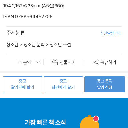
194쪽
152*223mm (A5신)
360g
ISBN 9788964462706
주제분류
신간알림 신청
청소년
>
청소년 문학
>
청소년 소설
선물하기
공유하기
중고
중고
중고 등록
알라딘에 팔기
회원에게 팔기
알림 신청