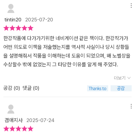
위해 줄달음을 쳐야 하는 현실 속에서 옛 시간을 되돌아보는 것은
메뉴
낭비와 사치라는 분위기가 무척 가슴 아프다. 그럼에도 우리가 과
tintin20
2025-07-20
거를 기억해야 하는 이유는 그 시공간을 아프게 지나야 했던 사람
들을 기리고 되도록 다시는 아픔과 참혹한 역사가 되풀이되지 않
한강작품에 다가가기위한 네비게이션 같은 책이다. 한강작가가
도록 하는 것이라고 생각한다. 그래서 지금 우리가 그때를, 그 사
어떤 의도로 이책을 저술했는지를 역사적 사실이나 당시 상황들
람들을 기억하고 공감하려는 책무와 노력을 해나가야 한다는 것.
을 설명해줘서 작품을 이해하는데 도움이 되었으며, 왜 노벨상을
나아가 이것을 가능하게 하는 가장 큰 원동력이 문학의 힘이라는
수상할수 밖에 없었는지 그 타당한 이유를 알게 해 주었다.
내용이 큰 울림을 주었다.그리고 우리 모두 결국 한 인간으로서
인간됨을 나타내는 조건이 '공감'이 아닐까 결론지었다. 한강 작
더보기
가의 작품은 인간의 아픔을 가장 아름답은 글로 표현한다. 아픔과
공감 (
0
)
댓글 (0)
아름다움이 공존할 수 있으며, 타인의 아픔을 이해하고 같이 아파
야 인간다운 아름다움을 드러낼 수 있다고 말하는 것 같다. 이 책
메뉴
을 통해 '인간다움'을 고민하고, 한강 작가의 작품을 '더' 인간적인
겸애지사
2025-07-24
사람이 되기 위해 모두 읽었으면 좋겠다. 다음 학기에는 한강 작
가의 작품을 역사 수업에 녹여봐야겠다. 과거와 현재 그리고 미래