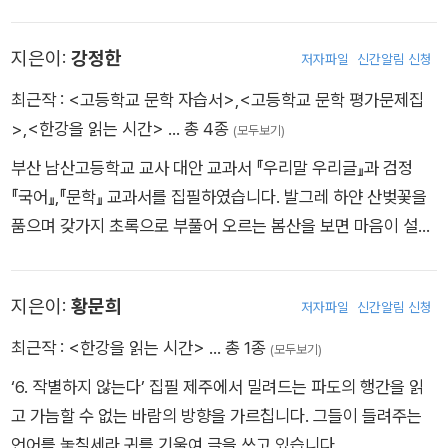
치는 일을 천직으로 알고 살아갑니다. <한강을 읽는 시간> 공동
집필 하였습니다
지은이:
강정한
저자파일
신간알림 신청
최근작 :
<고등학교 문학 자습서>
,
<고등학교 문학 평가문제집
>
,
<한강을 읽는 시간>
… 총 4종
(모두보기)
부산 남산고등학교 교사 대안 교과서 『우리말 우리글』과 검정
『국어』,『문학』 교과서를 집필하였습니다. 발그레 하얀 산벚꽃을
품으며 갖가지 초록으로 부풀어 오르는 봄산을 보면 마음이 설레
는 사람입니다. <한강을 읽는 시간> 을 공동 집필하였습니다
지은이:
황문희
저자파일
신간알림 신청
최근작 :
<한강을 읽는 시간>
… 총 1종
(모두보기)
‘6. 작별하지 않는다’ 집필 제주에서 밀려드는 파도의 행간을 읽
고 가늠할 수 없는 바람의 방향을 가르칩니다. 그들이 들려주는
언어를 놓칠세라 귀를 기울여 글을 쓰고 있습니다.