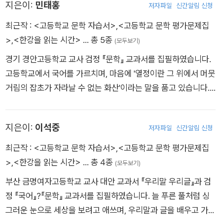
지은이:
민태홍
저자파일
신간알림 신청
최근작 :
<고등학교 문학 자습서>
,
<고등학교 문학 평가문제집
>
,
<한강을 읽는 시간>
… 총 5종
(모두보기)
경기 경안고등학교 교사 검정 『문학』 교과서를 집필하였습니다.
고등학교에서 국어를 가르치며, 마음에 '열정이란 그 위에서 머뭇
거림의 잡초가 자라날 수 없는 화산'이라는 말을 품고 있습니다.
<한강을 읽는 시간> 을 공동 집필하였습니다
지은이:
이석중
저자파일
신간알림 신청
최근작 :
<고등학교 문학 자습서>
,
<고등학교 문학 평가문제집
>
,
<한강을 읽는 시간>
… 총 4종
(모두보기)
부산 금명여자고등학교 교사 대안 교과서 『우리말 우리글』과 검
정 『국어』?『문학』 교과서를 집필하였습니다. 늘 푸른 풀처럼 싱
그러운 눈으로 세상을 보려고 애쓰며, 우리말과 글을 배우고 가르