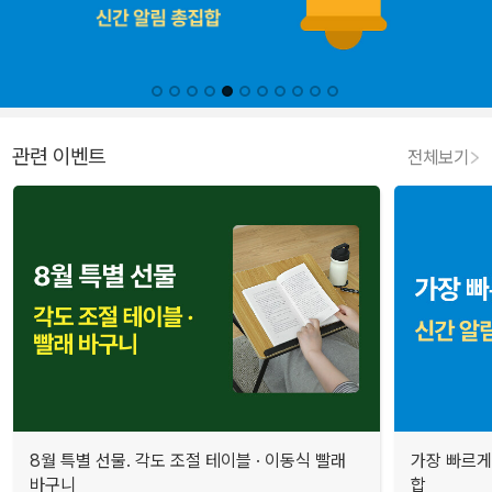
관련 이벤트
전체보기
8월 특별 선물. 각도 조절 테이블 · 이동식 빨래
가장 빠르게
바구니
합