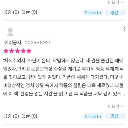
거의 일들이 아직도 마무리되지 않았다는 것을 알고 끝맺음을 해
더보기
는 통합성과 '우리 군대'가 '우리를 쏜' 상황과 연계해보니, 광주가
품을 원서 그대로 읽어내리는 것 보다 이렇게 작품에 대한 이야기
야 한다는 의식을 가지게 한다. 해방 이후 혼란한 시기에 친일파
공감 (
0
)
댓글 (0)
가지고 있는 의미를 보다 잘 느낄 수 있게 해준다.그렇다고, 작품
들을 모은 글들을 따로 읽게 되면 새로운 세계가 열린다. 한강의
를 청산하지 못한 과오가 지금의 12.3 계엄까지 이어진다는 것을
에 대한 해석만으로 일관되지 않는다. 문학은 자신의 경험을 기반
작품을 보다 더 폭넓게 이해하고 다양한 관점에서 바라볼 수 있게
생각할 때 역사의 죄인은 반드시 엄중하게 처벌해서 잘못된 역사
해 읽는 것이니까.매 작품의 첫 장에 등장하는 '들어가며' 부분은
해주는 책이다. 이 책은 학교에서 학생들과 한강 작품을 읽어낼
메뉴
가 반복되지 않게 우리가 깨어있는 시민으로 생각하고 행동해야
각 선생님들의 경험과 연결지어 자신의 이야기를 푼 부분이다. 이
때 배경지식으로 활용해도 좋을 것 같다.
이어공자
2025-07-21
하는 것이다. 한 챕터를 읽다가 앞뒤 시점을 연결하는 과정에서
부분을 통해 문학작품을 주체적으로 해석하는 것도 모방해볼 수
두 번은 읽어야 이해가 되는 부분이 많았는데 참고해서 이 책을
있을 것이다.'채식주의자', '소년이 온다', '희랍어 시간', '흰', '작별
보면 이해가 좀 더 쉬울 것이라 생각한다. 한강의 작품은 이처럼
'채식주의자, 소년이 온다, 작별하지 않는다' 세 권을 출간된 해에
하지 않는다.'이 다섯 작품에 대한 문학적 해석이 기반되다면, 우
고통의 이중적 노출, 즉 정신적 고통과 육체적 고통의 상호 연관
읽었다.그리고 노벨문학상 수상을 계기로 작가의 작품 세계 해석
리가 한강 작품을 보다 온전히 이해하는데 도움이 될 것이다.이
성을 특징으로 하며,
을 찾아보고, 깊이 있게 읽었다. 작품이 새롭게 다가왔다. 더구나
책을 먼저 읽는 것이 좋은지, 또는 작품을 다 읽고 난 뒤에 읽는
비정상적인 정치 상황 속에서 작품의 울림은 더욱 새로웠다.더불
것이 좋은지에 대한 고민이 있는 독자들도 있을 것이다.개인적인
어 이 책 '한강을 읽는 시간'을 읽고 난 후 작품을 더욱 깊이 있게
추천은, 작품을 읽고 읽는 것을 추천한다. 다만, 반은 먼저 읽은
이해하고 공감할 수 있었다.가장 공감이 가는 내용은 지금, 현재
독자, 반은 아직 읽지않은 독자로써 평하자면, 무엇이든 의미있을
더보기
를 살아가는 자들의 '책무'라는 표현이었다. 역사를 가르치는 직
것이다.그것조차도 주체적인 읽기의 산물이 될테니까
공감 (
0
)
댓글 (0)
업을 가지고 있는 자리에서 가장 큰 안타까움이 아이들이 '과
거'에 무관심하다는 점이다. 모두들 미래는 고사하고 현재를 살기