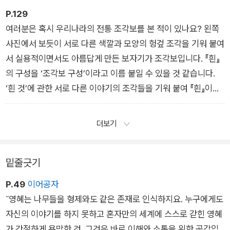
동호는 친구 정대만을 기다리는 것이 아니라, 세상이 크게 잘못되
P.129
어 있다고 자각하면서 눈앞에서 벌어지는 일을 바라봅니다. 그리
여러분은 혹시 우리나라의 전통 조각보를 본 적이 있나요? 왼쪽
고 ‘우리’가 ‘우리나라 군대’와 ‘태극기와 애국가’를 공유할 수 없
사진에서 보듯이 서로 다른 색깔과 모양의 헝겊 조각을 기워 붙여
게 되어 버린 비정상적인 상황을 깊이 인식하는 것입니다.
서 실용적이면서도 아름답게 만든 보자기가 조각보입니다. 『흰』
- (‘4. 소년이 온다’ 중)
의 구성을 ‘조각보 구성’이라고 이름 붙일 수 있을 것 같습니다.
‘흰 것’에 관한 서로 다른 이야기의 조각들을 기워 붙여 『흰』이라
는 소설 작품 한 편을 이루어 낸 것이지요.
- (‘5. 흰’ 중)
더보기
밑줄긋기
P.49
이어공자
˝영혜는 나무들을 형제와도 같은 존재로 인식하지요. 누구에게도
자신의 이야기를 하지 못하고 혼자만의 세계에 스스로 갇힌 영혜
가 간절하게 욕망한 것, 그것은 바로 이해와 소통을 위한 공감입