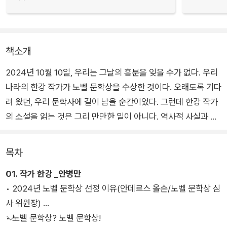
책소개
2024년 10월 10일, 우리는 그날의 흥분을 잊을 수가 없다. 우리
나라의 한강 작가가 노벨 문학상을 수상한 것이다. 오래도록 기다
려 왔던, 우리 문학사에 길이 남을 순간이었다. 그런데 한강 작가
의 소설을 읽는 것은 그리 만만한 일이 아니다. 역사적 사실과 허
구가 절묘하게 섞이기도 하고, 과거의 사건과 현재의 사건이 넘나
들기도 하며, 상징적 장치가 숨어 있기도 하고, 고도의 시적 표현
목차
이 곳곳에 사용되기도 하며, 서술 시점이 다양하게 변화하기도 하
01. 작가 한강 _안병만
기 때문이다.
• 2024년 노벨 문학상 선정 이유(안데르스 올손/노벨 문학상 심
사 위원장)
그래서 한강 작가의 소설은 독자들이 많은 생각을 곁들여 가면서
• 노벨 문학상? 노벨 문학상!
한 땀 한 땀 깊이 읽어야 하는 것이다. 이러한 점들을 염두에 두고