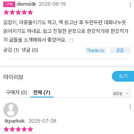
dlemsldk
2025-06-19
메뉴
길잡이, 마중물이기도 하고, 책 읽고난 후 두런두런 대화나누듯
읽어지기도 하네요. 쉽고 친절한 문장으로 한강작가와 한강작가
의 글들을 소개해줘서 좋았어요.
공감 (
1
)
댓글 (0)
쓰기
마이리뷰
구매자 (0)
전체 (7)
메뉴
tkparkek
2025-07-28