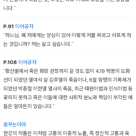
니다.˝
P.91
이어공자
˝하느님, 왜 저에게는 양심이 있어 이렇게 저를 찌르고 아프게 하
는 것입니까? 저는 살고 싶습니다.˝
P.108
이어공자
˝황산벌에서 죽은 화랑 관창까지 갈 것도 없이 4.19 혁명의 도화
선이 되었던 열여석 살 김주열의 죽음이나, 6월 항쟁의 기폭제가
되었던 박종철 이한열 열사의 죽음, 최근 태완이법과 민식이법 등
꽃피지 못하고 죽은 이들에 대한 사회적 분노와 책임이 부각된 예
들은 얼마든지 있습니다.˝
꿈꾸는아라
한강의 작품은 이처럼 고통의 이중적 노출, 즉 정신적 고통과 육