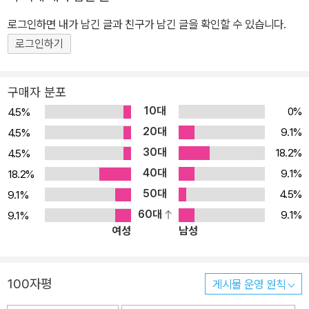
서 교정에 놓친 부분이 적지 않았다. 그리고 새로운 이상전집(뿔, 20
09)이 나왔는데, 이번에 그 전집(전집(5)로 표기)의 일부 주석도 참
로그인하면 내가 남긴 글과 친구가 남긴 글을 확인할 수 있습니다.
고하였다. 이전 전집에서 당시 조악한 영인본이나 복사본을 바탕으로
로그인하기
작업하다 보니 글자 오류를 범했던 부분들이 있는데, 특히 「지주회
시」, 「동해」 등에서 그러한 부분들을 바로잡았다. 「봉별기」, 「동해」,
구매자 분포
「황소와 도깨비」, 「공포의 기록」, 「환시기」 등은 발표 시기를 고려해
10대
0%
4.5%
이번에 배열 순서를 바꾸었다. 그리고 「불행한 계승」의 경우 띄어쓰기
20대
9.1%
4.5%
와 같은 자간 배열에도 신경썼다. 이번 전집에서 주석학의 방법을 활
30대
18.2%
4.5%
용하여 이전 전집의 문제들을 극복하고자 노력했다. 최초 발표본도
40대
문제가 많았다. 하나의 단어가 여러 형태로 표기된 경우(입술 : 닙술·
9.1%
18.2%
입설·입살·입술, 여태껏 : 엽대것·엽대ㅅ것·엿·여태껏, 이튿날 : 이
50대
4.5%
9.1%
튼날·잍은날·잇흔날·있흔날 등)라던가, 동일한 대상이지만 서로 다른
60대
9.1%
9.1%
여성
남성
표기가 나타난 경우(겨을·겨울, 나희·나히, 머리·마리, 몬주·몬지, 발서
·발시·벌서, 어는·어느, 조희·조히·조이, 한울·하날·하늘)도 있었다. 게
다가 글자가 90도, 180도 잘못 식자된 것들도 있었으며, 잉크가 제
100자평
게시물 운영 원칙
대로 묻지 않아 글자의 일부만 인쇄되거나 아예 낙자된 경우, 너무 많