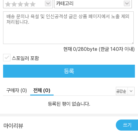
이 묻어 획이 더 들어가 다른 글자처럼 보이는 경우도 있었다. 심지어
카테고리
글자 순서가 잘못 식자되거나 교정 글자가 다른 행에 놓인 경우도 있
었다. 이번에 국립중앙도서관, 국회전자도서관 등에서 파일로 제공되
는 잡지 원본을 구해서 이전 전집의 글자 오류를 많이 바로잡았다. 해
독이 쉽지 않은 낱말, 구절에 대해 새로 주석을 달았고, 일부 기존 주
석의 오류를 바로잡았으며, 일부 주석은 대체하였고, 또한 미비한 것
현재
0
/280byte (한글 140자 이내)
을 보완함으로써 좀 더 완전한 판본을 만들려고 노력하였다. 그래도
스포일러 포함
아직 주석을 달지 못한 낱말들이 있으며, 여전히 얼마의 실수와 오류
가 있을 줄로 안다. 이에 대해서는 후학들의 날카로운 눈과 예리한 지
등록
적을 기대한다. 앞으로 이 전집이 이상 문학 연구에 좋은 판본으로 활
용되었으면 하는 바람이다. 약 63편의 수필기타를 담은 3권에서는
구매자 (0)
전체 (0)
이번 판에 비록 짧은 텍스트이지만, 이상이 박태원의 결혼식 방명록
에 쓴 글을 넣었다. 그리고 조연현 소장 일문 유고 노트에서 「무제3」,
등록된 평이 없습니다.
「무제4」를 발굴하여 전집에 원문과 반역을 실었다. 유고 노트에서 번
역되지 않고 남아 있던 것인데, 따로 제목이 없어 순서대로 그렇게 제
쓰기
마이리뷰
목을 달았다. 아마도 전자는 작품의 내용에서 가져와서, 그리고 후자