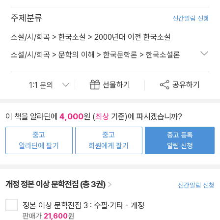
주제분류
신간알림 신청
소설/시/희곡
>
한국소설
>
2000년대 이전 한국소설
소설/시/희곡
>
문학의 이해
>
한국문학론
>
한국소설론
선물하기
공유하기
이 책을 알라딘에
4,000
원 (
최상
기준)에 파시겠습니까?
중고
중고
중고 등록
알라딘에 팔기
회원에게 팔기
알림 신청
개정 정본 이상 문학전집 (총 3권)
신간알림 신청
정본 이상 문학전집 3 : 수필·기타 - 개정
판매가
21,600
원