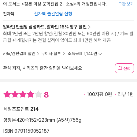
이 도서는 <
정본 이상 문학전집 2 : 소설
>의 개정판입니다.
구판 보기
전자책
전자책 출간알림 신청
알라딘 만권당 삼성카드, 알라딘 15% 청구 할인
최대 1만원 또는 2만원 할인(전월 30만원 또는 60만원 이용 시) / 카드 발
급월 +1개월까지는 전월 실적이 없어도 최대 1만원 혜택 제공
카드/간편결제 할인
무이자 할부
소득공제 1,140원
관심 저자, 시리즈의 출간 알림을 받아보세요
신청
8
100자평 0편
리뷰 1편
세일즈포인트
214
양장본
420쪽
152*223mm (A5신)
756g
ISBN 9791159052187