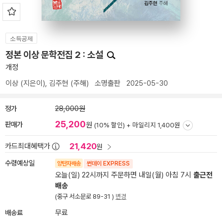
소득공제
정본 이상 문학전집 2 : 소설
개정
이상
(지은이),
김주현
(주해)
소명출판
2025-05-30
정가
28,000원
25,200
판매가
원
(10% 할인) +
마일리지 1,400원
21,420
카드최대혜택가
원
수령예상일
양탄자배송
썬데이 EXPRESS
오늘(일) 22시까지 주문하면 내일(월) 아침 7시
출근전
배송
(중구 서소문로 89-31 )
변경
배송료
무료