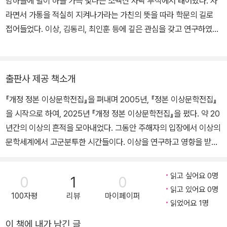
밤하늘에 별이 하늘 가득 빛나는 소백산 자락 부석에서 태어났다. 자
설』을 편집하였고, 「날개」를 발표하여 일약 문단의 총아로 떠올랐으
라면서 가통을 적실히 지켜나가라는 가친의 뜻을 따라 학문의 길로
며, 「위독」·「동해」·「종생기」 등 뛰어난 작품들을 창작하였다. 10월에
접어들었다. 이상, 김동리, 최인훈 등에 깊은 관심을 갖고 연구하였으
동경으로 건너갔으며, 「실화」·「동경」 등을 창작하였다. 1937년 2월
며, 최근 신채호를 비롯한 애국계몽기 문인들에 대해 집중 연구를 하
불령선인으로 체포되었으며, 4월 17일 동경제대 부속병원에서 생을
고 있다. 저서로는 『이상 소설 연구』, 『신채호문학연구초』, 『김동리
마감하였다.
소설 연구』, 『실험과 해체－이상 문학 연구』, 『계몽과 혁명－신채호
출판사 제공 책소개
의 삶과 문학』, 『화두를 찾아서－문학의 화두, 삶의 화두』, 『신채호
『개정 정본 이상문학전집』을 펴내며 2005년, 『정본 이상문학전집』
문학 주해』, 『선금술의 방법론－신채호의 문학을 넘어』, 『선금술의
을 시작으로 하여, 2025년 『개정 정본 이상문학전집』을 폈다. 약 20
방법론 2－춘원, 이상과 동리의 문학을 넘어』, 『계몽과 심미－한국
년간의 이상의 흔적을 모아내었다. 그동안 주해자의 입장에서 이상의
현대 작가·작품론』 등이 있고, 엮은 책으로는 『이상단편선－날개』,
문학세계에서 고군분투한 시간들이다. 이상을 연구하고 영향을 받을
『백세 노승의 미인담』, 『단재신채호전집』, 『그리운 그 이름, 이상』(공
많은 이들에게 더하기가 되는 전집으로 자리하기를 바라는 바이다. 1
편) 등이 있다.
권은 약 56편의 이상 시를 담았다. 새롭게 전집의 판을 짜고, 일부 오
읽고 싶어요 0명
0
1
0
자를 수정(일문시 제목 ‘烏瞰圖’를 ‘鳥瞰圖’로 수정, 「오감도 시 제
읽고 있어요 0명
100자평
리뷰
마이페이퍼
3호」의 ‘싸훔’을 ‘싸홈’으로 수정)하였고, 일문시 원문에 대해 정밀한
읽었어요 1명
교정을 하였다. 2권에서는 16편의 소설을 담는다. 증보판(2009)에
이 책에 내가 남긴 글