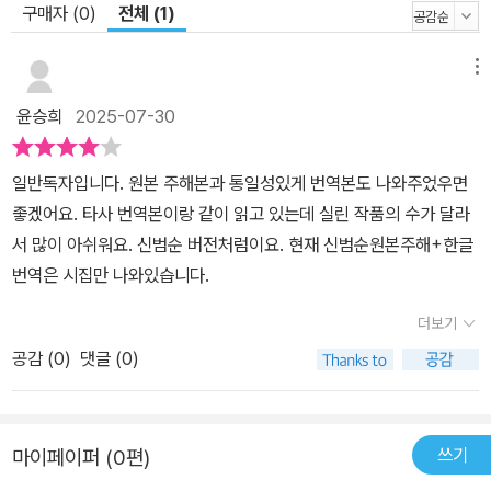
는 낙서가 덧씌워져 원문 독해에 어려움이 있어 번역에서 빠졌던 것
구매자 (0)
전체 (1)
이 아닐까 추측된다. 정본전집(2006) 및 증보 정본전집(2009)에서
이상이 김기림에게 보낸 사신들을 전집(1)과 전집(2)를 토대로 제시
메뉴
하였는데, 2010년대 초반 『여성』을 뒤지다가 김기림이 소개해놓은
윤승희
2025-07-30
이상 편지들을 모두 볼 수 있었다. 다행히 이번에 그것들로 새롭게 소
개했다. 이 편지들을 보면 편집자에 의해 와전되거나 조금씩 수정 및
일반독자입니다. 원본 주해본과 통일성있게 번역본도 나와주었우면
변형된 부분들을 엿볼 수 있다. 한편 「논단시감」은 전집에서 뺐다. ‘송
좋겠어요. 타사 번역본이랑 같이 읽고 있는데 실린 작품의 수가 달라
해경’이 김해경(이상)이 아닐뿐더러 내용상, 문체상 이상과는 거리가
서 많이 아쉬워요. 신범순 버전처럼이요. 현재 신범순원본주해+한글
멀기 때문이다. 그런데 여전히 제대로 저자 확정이 되지 않은 「현대
번역은 시집만 나와있습니다.
미술의 요람」과 『조선과 건축』 권두언은 전집에 그대로 남겨놓았다.
이 작품들의 저자를 누군가 확정해주길 기대하며 2판을 내보낸다.
더보기
공감 (
0
)
댓글 (0)
쓰기
마이페이퍼 (0편)