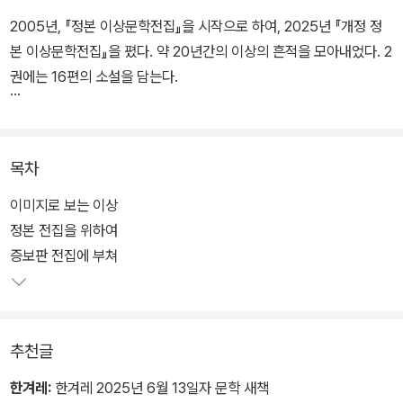
2005년, 『정본 이상문학전집』을 시작으로 하여, 2025년 『개정 정
본 이상문학전집』을 폈다. 약 20년간의 이상의 흔적을 모아내었다. 2
권에는 16편의 소설을 담는다.
증보판(2009)에서 교정에 놓친 부분이 적지 않았다. 그리고 새로운
이상전집(뿔, 2009)이 나왔는데, 이번에 그 전집(전집(5)로 표기)의
목차
일부 주석도 참고하였다. 이전 전집에서 당시 조악한 영인본이나 복
사본을 바탕으로 작업하다 보니 글자 오류를 범했던 부분들이 있는
이미지로 보는 이상
데, 특히 「지주회시」, 「동해」 등에서 그러한 부분들을 바로잡았다. 「봉
정본 전집을 위하여
별기」, 「동해」, 「황소와 도깨비」, 「공포의 기록」, 「환시기」 등은 발표
증보판 전집에 부쳐
시기를 고려해 이번에 배열 순서를 바꾸었다. 그리고 「불행한 계승」의
경우 띄어쓰기와 같은 자간 배열에도 신경썼다. 이번 전집에서 주석
학의 방법을 활용하여 이전 전집의 문제들을 극복하고자 노력했다.
추천글
한겨레:
한겨레 2025년 6월 13일자 문학 새책