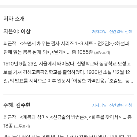
저자 소개
지은이:
이상
저자파일
신간알림 신청
최근작 :
<쓰면서 채우는 필사 시리즈 1~3 세트 - 전3권>
,
<해설과
함께 읽는 봄봄·날개 외>
,
<날개>
… 총 1055종
(모두보기)
1910년 9월 23일 서울에서 태어났다. 신명학교와 동광학교·보성고
보를 거쳐 경성고등공업학교를 졸업하였다. 1930년 소설 「12월 12
일」의 발표를 시작으로 이후 일문시 「이상한 가역반응」·「조감도」 등을
발표하는 등 본격적인 창작에 나서게 된다. 1933년 각혈로 배천온천
에 요양을 가서 금홍을 만났으며, 서울에 돌아와 동거를 하게 된다. 그
주해:
김주현
저자파일
신간알림 신청
녀와의 삶을 바탕으로 「지주회시」·「날개」·「봉별기」를 썼다. 1934년
『조선중앙일보』에 「오감도」를 발표하였으나 독자들의 거센 반발로 1
최근작 :
<계몽과 심미>
,
<선금술의 방법론>
,
<화두를 찾아서>
… 총
5편 연재로 그만두게 된다. 1935년에는 성천을 기행하였으며, 이를
18종
(모두보기)
바탕으로 「산촌여정」과 「권태」를 내놓게 된다. 1936년에 『시와 소