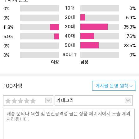
키텍트, 엔지니어, 기술 리더, 매니저 | 이 책의 구성 | 1부 ‘소프트웨어
10대
0%
0%
엔지니어링이란 무엇인가’는 소프트웨어라는 컨텍스트에서 공학이
20대
실제로 무엇을 의미하는지를 살펴보면서 시작한다. 공학의 원리와 철
5.9%
0%
학, 그리고 이런 아이디어를 소프트웨어에 적용할 수 있는 방법을 설
30대
35.3%
11.8%
명한다. 이것은 소프트웨어 개발을 위한 기술 철학이다. 2부 ‘소프트
40대
17.6%
5.9%
웨어 프로세스 개선을 위한 구체적인 실천 방안’에서는 작은 단계로
50대
23.5%
0%
진전을 이룰 수 있도록 업무를 구조화하는 방법을 살펴본다. 우리가
60대
0%
0%
좋은 진전을 이루고 있는지, 아니면 그저 내일의 레거시 시스템을 오
여성
남성
늘 만들고 있는지를 어떻게 평가할 수 있을지를 알아본다. 3부 ‘소프
트웨어 복잡성 관리를 위한 기본 원칙 5가지’에서는 복잡성 관리에 필
요한 원칙과 기법을 탐구한다. 여기서는 이런 각 원칙을 자세히 살펴
100자평
게시물 운영 원칙
보고, 그 성격이 무엇이든 고품질 소프트웨어를 만드는 데 있어 그 의
미와 적용 가능성을 탐구한다. 4부 ‘소프트웨어 엔지니어를 위한 아
카테고리
이디어’는 학습 기회를 극대화하고 작은 단계로 진전을 이루고 시스
템이 성장함에 따라 복잡성을 관리할 수 있는 능력을 촉진하는 아이
디어와 접근 방식을 설명한다.