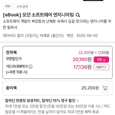
PDF
소득공제
[eBook] 모던 소프트웨어 엔지니어링
소프트웨어 개발의 복잡함과 난해함 속에서 길을 찾으려는 엔지니어를 위
한 필독서
데이비드 팔리
(지은이),
박재호
(옮긴이)
책만
2025-06-02
전자책
22,400
원 + 1,120원
20,160
원
쿠폰할인가
쿠폰
17,136
원
카드최대혜택가
더보기
(+쿠폰 적용 시)
종이책
25,200
원
알라딘 만권당 삼성카드, 알라딘 15% 청구 할인
최대 1만원 또는 2만원 할인(전월 30만원 또는 60만원 이용 시) / 카드
발급월 +1개월까지는 전월 실적이 없어도 최대 1만원 혜택 제공