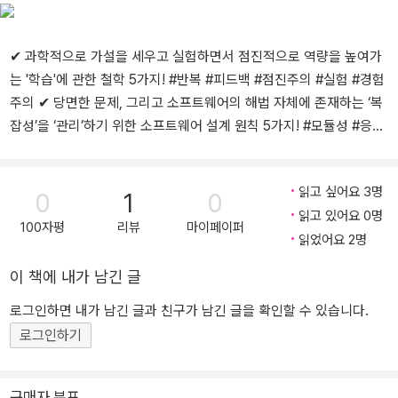
하며, 개발자들을 위한 각종 교육과 세미나도 지속적으로 진행하고
있다.
✔ 과학적으로 가설을 세우고 실험하면서 점진적으로 역량을 높여가
는 '학습'에 관한 철학 5가지! #반복 #피드백 #점진주의 #실험 #경험
주의 ✔ 당면한 문제, 그리고 소프트웨어의 해법 자체에 존재하는 ‘복
잡성’을 ‘관리’하기 위한 소프트웨어 설계 원칙 5가지! #모듈성 #응집
력 #느슨한결합 #관심사분리 #추상화 | 이 책에서 다루는 내용 | • 자
신이 달성하려는 목표를 명확히 정의하자 • 합리적인 기준으로 도구
읽고 싶어요 3명
를 선택하자 • 지속적이며 점진적인 발전을 촉진하기 위해 업무와 시
0
1
0
읽고 있어요 0명
스템을 구조화하자 • 그저 ‘레거시 코드’를 양산하기보다는, 지속적으
100자평
리뷰
마이페이퍼
읽었어요 2명
로 발전하는 시스템을 목표로 진행 상황을 평가하자 • 실험주의와 경
험주의에서 더 많은 가치를 얻자 • 시스템이 점점 더 복잡해질 경우에
이 책에 내가 남긴 글
도 통제력을 유지하자 • 엄격하고 체계적이되, 유연성 없는 지나친 경
직성은 피하자 • 역사와 경험에서 배우자 • 좋은’ 소프트웨어 개발 아
로그인하면 내가 남긴 글과 친구가 남긴 글을 확인할 수 있습니다.
이디어와 ‘나쁜’ 소프트웨어 개발 아이디어를 가려내자 | 이 책의 독자
로그인하기
대상 | 소프트웨어 개발의 복잡함과 난해함을 이해하고 다양한 고민
과 어려움을 해결해서 자신의 실력을 더욱 드높이고 싶은 개발자, 아
구매자 분포