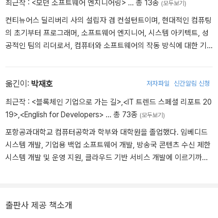
최근작 :
<모던 소프트웨어 엔지니어링>
… 총 13종
(모두보기)
컨티뉴어스 딜리버리 사의 설립자 겸 컨설턴트이며, 현대적인 컴퓨팅
의 초기부터 프로그래머, 소프트웨어 엔지니어, 시스템 아키텍트, 성
공적인 팀의 리더로서, 컴퓨터와 소프트웨어의 작동 방식에 대한 기
본 원칙을 바탕으로 모던 소프트웨어 개발 방식을 바꿔온 획기적이고
혁신적인 접근 방식을 다듬고 있다. 또한 기존의 사고방식에 도전하
며 팀을 이끌고 세계적 수준의 소프트웨어를 구축해 왔다. 졸트 상을
옮긴이:
박재호
저자파일
신간알림 신청
수상한 베스트셀러 도서 『Continuous Delivery 신뢰할 수 있는 소프
최근작 :
<블록체인 기업으로 가는 길>
,
<IT 트렌드 스페셜 리포트 20
트웨어 출시』를 제즈 험블과 함께 공동 저술했다. 런던 멀티 애셋 익
19>
,
<English for Developers>
… 총 73종
(모두보기)
스체인지(LMAX)의 소프트웨어 개발 책임자로서 세계에서 가장 빠
포항공과대학교 컴퓨터공학과 학부와 대학원을 졸업했다. 임베디드
른 금융 거래소 중 하나를 구축했으며, 반복적인 개발, 지속적인 통합,
시스템 개발, 기업용 백업 소프트웨어 개발, 방송국 콘텐츠 수신 제한
높은 수준의 자동화된 테스트를 포함해 애자일 기법을 가장 먼저 채
시스템 개발 및 운영 지원, 클라우드 기반 서비스 개발에 이르기까지
택한 사람 중 한 명으로서 리액티브 매니페스토(reactivemanifesto.
다양한 실무 경험을 토대로 고성능 고가용성 시스템을 설계했다. 《클
org)를 공동 저술하기도 했다. 지속적인 배포에 관한 유튜브 채널(yo
린 코드》, 《피플웨어》 등 40여 권의 책을 번역, 집필, 감수했다. 각종
utube.com/ContinuousDelivery)도 인기리에 운영하고 있다.
기술 소식을 다루는 블로그 '컴퓨터 vs 책'(jhrogue.blogspot.com)
출판사 제공 책소개
과 개발자를 위한 유튜브 채널(youtube.com/@채널박재호)을 운영