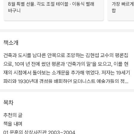
8월 특별 선물. 각도 조절 테이블 · 이동식 빨래
가장 빠르게
바구니
합
책소개
건축과 도시를 남다른 안목으로 조망하는 김현섭 교수의 평론집
으로, 10여 년 전에 썼던 평론과 ‘건축가의 말’을 모으고, 이를 현
재의 시점에서 돌아보는 소개문을 추가해 엮었다. 저자는 19세기
파리와 1930년대 경성을 배회하던 모더니스트 예술가들의 정신
을 떠올리며 21세기 우리 도시를 산책하고, 건축물을 통해 “역사
의 초상을 붙잡으려는 시도”를 한다.
목차
추천의 글
이를 위해 당시 건축계의 주목을 받았던 크고 작은 건축물 12개
책을 내며
의 사례를 모아 예리하게 분석하되, 애정 어린 시선으로 살핀다.
01 문훈의 상상사진관 2003~2004
아울러 건축물 하나하나에 깃든 의미와 맥락, 한계와 가능성을 짚