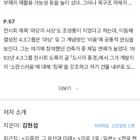
서울과학기술대학교의 정만영 교수가 비평 섹션을 주관하던 때
부재의 재활용 가능성 등을 높이 샀다. 그러나 목구조 자체의 장
의 것임을 밝혀 두자. 당대 한국건축에 무지하던 신출내기 연구자
점 못지않게 중요한 점은 이것이 철근콘크리트 구조와 적절히 복
를 현장으로 끌어내준 데 감사를 표하기 위함이기도 하고, 한국
합되는 가운데, 목재의 따뜻함에 더한 유리상자의 현대적 세련미
P.57
현대건축에 대한 그의 통찰을 일부 인용하기 위해서이기도 하다.
를 발산한다는 사실일 것이다. 목조건축에서 흔히 발견되는 진부
전시회 제목 ‘마당의 사상’도 조성룡이 지었다고 하는데, 이듬해
정만영은 2010년의 한 글에서 ‘경험과 실험’이라는 양극적 개념
함을 소소하게나마 넘어선 지점이다. 그리고 겸손히 주변 산자락
결성된 4.3그룹은 ‘마당’ 및 그 개념쌍인 ‘비움’에 공통적 관심을
틀로 2000년대 첫 10년의 한국건축을 설명한 바 있다. 1997년
에 스며들어 자연과 조화한 자세에서도 “소소한 구축의 미덕”을
보인다. 그는 여기에 참여했던 건축가 중 제일 연배가 높았다. 19
아시아 금융위기의 절망과 2002년 한일 월드컵의 환희는 이 양
보여준다.
92년 4.3그룹 전시회 도록의 글 「도시의 풍경」에서 그가 개발지
극적 개념의 외적 배경이었는데, 그의 관심은 익숙한 경험에 안주
의 ‘소란스러움’에 대해 ‘침묵’을 강조하고 자기 건물 내부로 도시
하기보다 현실적 제약을 넘어 새로움을 생성하는 실험과 혁신의
의 ‘길’이 연장됨을 시사한 것도 이 모임의 주요 화두와 맞닿아 있
건축에 있었다. 필자가 종종 참조하는 앤서니 비들러의 모더니티
다.
더보기
(modernity) 개념과도 맥이 닿는다. 하지만 필자는 비평가 정만
영이 경험 너머 실험을 촉구했던 것에 전폭 동의하면서도 이 책에
그와 조금 다른 뉘앙스를 담고자 했다. 경중에 차이가 있음에도
저자 소개
경험과 실험 모두를 한국 현대건축의 중요한 층위로 인정하는 점
지은이:
김현섭
저자파일
신간알림 신청
에서 그렇다. 처음 글을 쓸 당시 비평의 날이 아직 무뎌서일지도
모르나 기본적으로는 역사 연구에 바탕을 둔 필자의 입장 때문일
최근작 :
<김중업, 그 유산과 미래>
,
<미로 2호 : 일본>
,
<한국 현