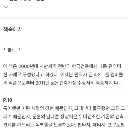
어내며 범람하는 해외의 사례들로부터 눈을 돌려 우리 주변의 건
축물에 관심을 가질 것을 독자들에게 권한다.
책속에서
프롤로그
이 책은 2000년대 사반세기 전반의 한국건축에서 나름 유의미
한 사례로 구성됐다고 하겠다. 이제는 원로가 된 4.3그룹 멤버들
의 작품으로부터 2011년 젊은건축가상 수상자의 작품까지 다뤘
고, 한국현대건축 최고의 걸작으로 손꼽히는 1970년대 김수근의
공간사옥을 포함한 ‘공간 콤플렉스’까지를 아울렀으니 말이다.
P.19
‘공간 콤플렉스’는 자체만으로도 한국 현대건축의 핵심 궤적을 가
특이했던 어린 시절의 경험 때문인지, 그때부터 몰두했던 그림 그
로지른다. 게다가 개별 건축가나 건축물과 관련된 이슈도 꽤 폭넓
리기 때문인지, 문훈의 남다른 상상력은 무미건조한 기존의 건축
다. 앞서 일부만 언급했지만, 이 책은 2000년대 한국건축을 둘러
관례를 깨뜨리는 독특함을 노출해왔다. 판타지, 페티시, 포르노필