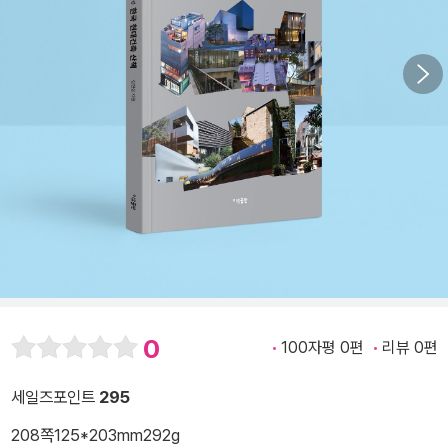
0
100자평 0편
리뷰 0편
세일즈포인트
295
208쪽
125*203mm
292g