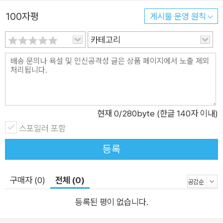
날 한국건축은 다양한 협업 프로젝트와 출판 등 활발한 교류를 통
100자평
해 글로벌 차원에서 인식의 폭을 넓히고 있다. 이 책은 2003년부
게시물 운영 원칙
터 2012년까지 건축된 11가지 건축물과 ‘공간 콤플렉스’라는 특
카테고리
별한 사례까지 총 12가지의 건축물을 통해 밀레니엄 이후 20여
년 동안 한국 현대건축에 누적된 시간의 층위를 보여준다. 건축가
의 상상은 현실이 된다 이 책에서 가장 먼저 등장하는 상상사진관
은 2003~2004년에 지어진 문훈 건축가의 작품이다. 건물주의
요구에 따라 드라큘라의 성을 모티브로 설계된 이 건물은, 건축가
현재
0
/280byte (한글 140자 이내)
의 파격적인 상상이 현실로 구현된 사례로 평가받는다. 방철린 건
스포일러 포함
축가의 탄탄스토리하우스는 길게 뻗은 형태의 건물 구조로, 공간
의 흐름을 길고 유연하게 만든 것이 특징이다. 이는 급격한 디지
등록
털화가 이루어지던 2000년대 초, 건축에 아날로그적 요소를 강
조하며 공동체 의식과 인간성 회복을 꾀하려는 시도이다. 2006
구매자 (0)
전체 (0)
년에 완공된 최삼영 건축가의 갤러리 소소는 자연과 조화를 강조
등록된 평이 없습니다.
하며 친환경적인 방식을 추구한 목조건축물이다. 전통적인 목조
건축 방식을 시대의 요청에 맞게 재해석해 사람들에게 새로운 경