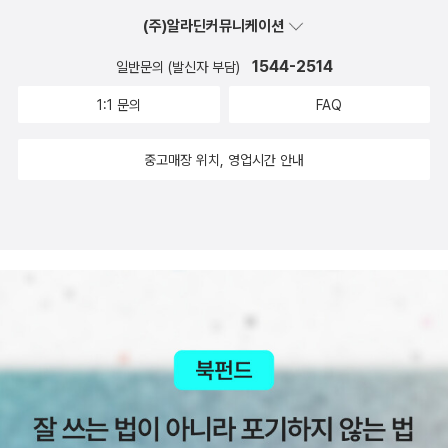
진 이 건물은 전통과 현대의 조화를 모색해온 한국 건축계의 흐름
(주)알라딘커뮤니케이션
을 보여준다. 조남호 건축가의 살구나무집 또한 아파트 중심의 주
거문화에서 단독주택으로 향하는 알뜰한 귀거래사를 보여주고,
1544-2514
일반문의 (발신자 부담)
익스뛰 아키텍츠의 전곡선사박물관은 선사유적이라는 과거를 첨
1:1 문의
FAQ
단미래적인 디자인에 담아 과거와 미래가 쇼킹하게 만나는 장면
을 연출했다. 그 외에도 독보적 미감을 선보이는 패션 브랜드와
중고매장 위치, 영업시간 안내
건축가의 특별한 콜라보를 보여주는 디자인의 폴 스미스 플래그
십 스토어, 역사 인식을 공유하고 추모하는 공간으로 지어진 전쟁
과여성인권박물관, 한국 현대건축의 최고 걸작으로 손꼽히던 김
수근의 공간사옥에 후계자들의 건물이 덧대어진 ‘공간 콤플렉
스’(현재 ‘아라리오뮤지엄 인 스페이스’) 사례를 통해 한국 현대
건축의 파노라마를 펼쳐 보인다. 영원히 남는 것은 건축에 대한
사유 김현섭 교수는 건축가의 의도부터 설계과정과 공간 분석까
지 종합적인 해석을 제시한다. 역사와 이론, 비평가의 시각을 겸
비한 그의 분석에는 도시와 사람을 잇는 공간적 맥락과 함께 문화
와 역사를 바라보는 관점이 씨줄과 날줄처럼 얽혀있다. 또한 구체