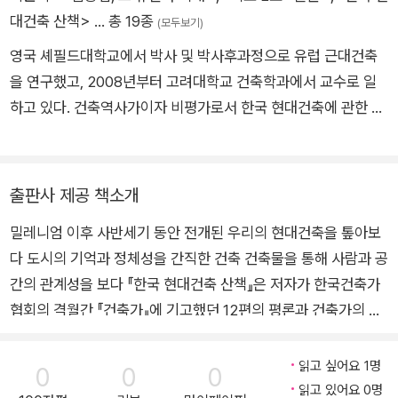
것이다.
대건축 산책>
… 총 19종
(모두보기)
이 책의 원래 글들이 비평 섹션에 실리긴 했지만 단상 수준에 머
영국 셰필드대학교에서 박사 및 박사후과정으로 유럽 근대건축
문 것도 많음을 고백해야겠다(당시 지면은 한 건축물에 대해 서
을 연구했고, 2008년부터 고려대학교 건축학과에서 교수로 일
너 명의 평자가 짧은 글을 싣는 형식이었다). 그러나 필자는 그 글
하고 있다. 건축역사가이자 비평가로서 한국 현대건축에 관한 비
이 단상이든 평론이든, 역사적 기록이라는 의식은 늘 했던 것 같
판적 역사 서술에 관심을 두고 있으며, 『건축수업: 서양 근대건축
다. 그런 의식이 공간사옥을 다루며 가장 뚜렷이 반영됐음은 물론
사』(2016), 『건축을 사유하다: 건축이론 입문』(역서, 2017), 『C
이다. 그리고 이렇게 10여 년이 지나 묶어내니 이 책은 평론집이
oncrete Seoul Map』(2019), 『하이데거적 장소성과 도무스의
출판사 제공 책소개
기도 하지만 오히려 근과거에 대한 역사 기록의 성격이 짙어졌다.
신화』(편서, 2022), 「Korean heat radiated: from Frank Lloy
각 장은 네 개의 꼭지로 구성되는데, 각각 그 역할을 한다. 책의
밀레니엄 이후 사반세기 동안 전개된 우리의 현대건축을 톺아보
d Wright’s Usonian houses to postwar mass-produced h
핵심인 원 평론은 필자의 당시 인식을 보여주는 기록이고, ‘건축
다 도시의 기억과 정체성을 간직한 건축 건축물을 통해 사람과 공
ouses in America」(2023), 「1990년대 중반 박길룡의 기능주의
가의 말’은 건축가의 설계 의도를 나타낸다. 그리고 각 장 마지막
간의 관계성을 보다 『한국 현대건축 산책』은 저자가 한국건축가
건축론과 경성건축 비평」(2023) 등 다수의 단행본과 논문을 국
의 건축 정보는 실무적 데이터의 기록이다. 이 세 개 꼭지는 『건축
협회의 격월간 『건축가』에 기고했던 12편의 평론과 건축가의 말,
내외에 출판했다.
가』에 게재된 것을 기본으로 하는데, ‘건축가의 말’ 중에는 일부의
그리고 현재 관점의 해석을 덧붙여 엮은 책이다. 저자는 건축을
예외가 있고(그 경우 해당 글 밑에 출처를 표기했다), 건축 정보
역사와 문화, 사회적 맥락을 담는 살아있는 유기체로 바라본다.
읽고 싶어요 1명
0
0
0
는 여타의 자료나 이후의 내용을 더해 보완했다. 각 장 맨 앞의 소
저자는 건축을 통해 도시가 변화하면서 우리의 삶이 어떻게 변화
읽고 있어요 0명