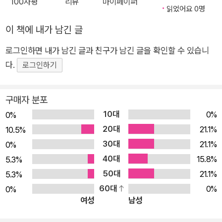
100자평
리뷰
마이페이퍼
개글(파란색)은 현재적 관점에서 대상 건축물과 원래 출판된 글
하는지를 설명하며, 구체적인 사례를 통해 한국 현대건축의 특성
읽었어요 0명
을 역사화시키고자 한 꼭지다. 다른 장의 내용과 엮기도 하고 이
을 깊이 있게 분석한다. 건축물은 단순한 구조물을 넘어 도시의
이 책에 내가 남긴 글
전 역사나 이후 상황을 살피는 등으로 10여 년 전의 평론과 대상
기억과 정체성을 반영하는 매개체이다. 인천아트플랫폼 사례에
사례를 지금 어떻게 읽어야 할지 안내한다. 독자마다 책읽기 방식
로그인하면 내가 남긴 글과 친구가 남긴 글을 확인할 수 있습니
서 볼 수 있듯 도시재생에는 기존 건물의 역사성을 보존하면서 새
을 달리 할 수 있을 것이다. 처음부터 차례로 책을 읽어내려 가는
다.
로운 의미를 부여하는 창의적인 접근 방식이 요구된다. 저자는 옛
로그인하기
것이 정석이겠지만 원하는 장만 골라 읽어도 무방하다. 혹은 원래
것과 새것, 공간과 사람, 건축과 도시의 조화 등 건축물에 구현된
의 평론이나 ‘건축가의 말’을 꼭지별로 읽는 것도 방법이다. 대상
건축가의 의도를 도시적 맥락에서 파악하며 개별 건축물이 성취
구매자 분포
건축물과 건축가의 역사적 맥락을 개괄하기 원한다면 소개글만
한 의미를 입체적으로 분석한다. 밀레니엄 이후 싹트기 시작한 한
10대
0%
0%
먼저 볼 수도 있겠다. 책 뒤에는 건축답사를 원하는 이들을 위한
국 현대건축 이면에 담긴 서사를 12개의 렌즈로 살피다 저자 김
20대
21.1%
10.5%
지도도 부가했다.
현섭 교수는 건축을 살아있는 문화적 표상으로 여긴다. 건축을 보
30대
21.1%
0%
- ‘책을 내며’ 중에서
면 그 사회의 문화가 어떻게 변화하는지 읽을 수 있다는 것이다.
40대
15.8%
5.3%
건축은 도시의 문화적 서사를 재구성한다. 전통부터 미래에 대한
50대
21.1%
5.3%
상상까지 과거-현재-미래를 오가며 도시의 기억과 정체성을 되
60대
0%
0%
새겨볼 수 있는 매개체이기 때문이다. 한국 현대건축의 출발을 1
여성
남성
950년대로 본다면, 2000년대가 그중 3분의 1을 차지한다. 오늘