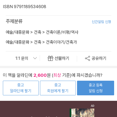
ISBN 9791189534608
주제분류
신간알림 신청
예술/대중문화
>
건축
>
건축이론/비평/역사
예술/대중문화
>
건축
>
건축이야기/건축가
선물하기
공유하기
이 책을 알라딘에
2,600
원 (
최상
기준)에 파시겠습니까?
중고
중고
중고 등록
알라딘에 팔기
회원에게 팔기
알림 신청