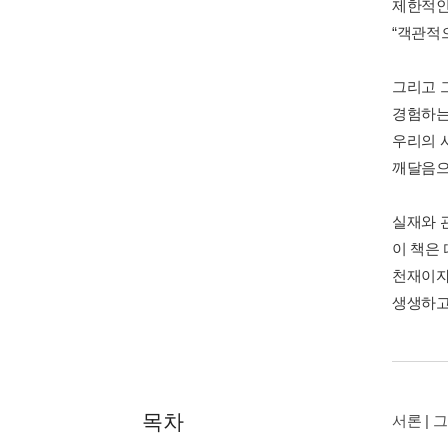
제한적인
“객관적
그리고 
경험하는
우리의 
깨달음으
실재와 
이 책은
천재이자
생생하고
목차
서론 | 