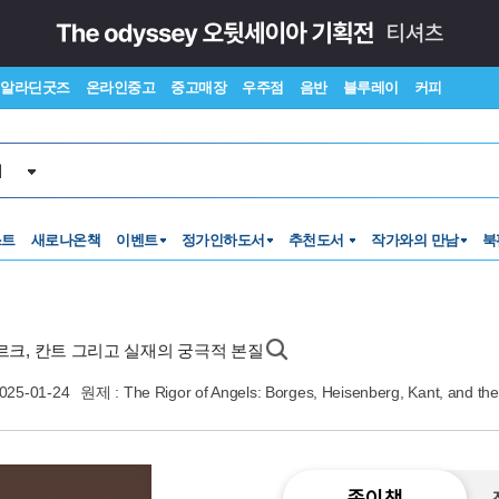
알라딘굿즈
온라인중고
중고매장
우주점
음반
블루레이
커피
서
스트
새로나온책
이벤트
정가인하도서
추천도서
작가와의 만남
북
르크, 칸트 그리고 실재의 궁극적 본질
025-01-24
원제 : The Rigor of Angels: Borges, Heisenberg, Kant, and the 
종이책