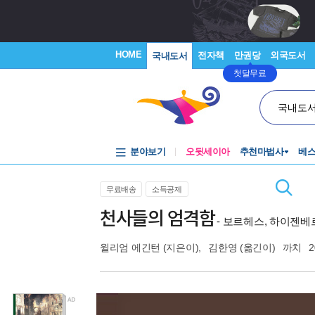
HOME
전자책
만권당
외국도서
국내도서
첫달무료
국내도
분야보기
오뒷세이아
추천마법사
베
무료배송
소득공제
천사들의 엄격함
- 보르헤스, 하이젠베
윌리엄 에긴턴
(지은이),
김한영
(옮긴이)
까치
2