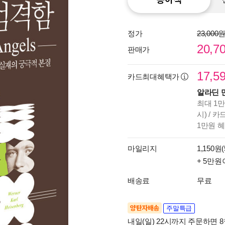
정가
23,000
20,7
판매가
17,5
카드최대혜택가
알라딘 
최대 1만
시) / 
1만원 
마일리지
1,150원(
+ 5만원
배송료
무료
양탄자배송
주말특급
내일(일) 22시까지 주문하면 8월