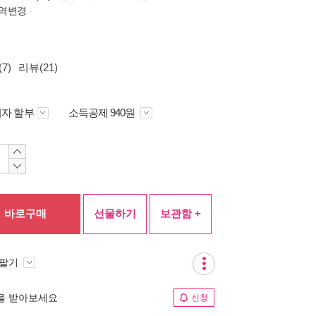
역변경
7)
리뷰(21)
자 할부
소득공제 940원
바로구매
선물하기
보관함 +
 팔기
림을 받아보세요
신청