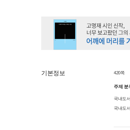
기본정보
420쪽
주제 분
국내도
국내도