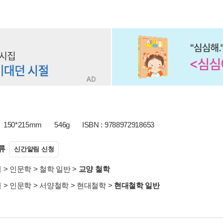
150*215mm
546g
ISBN : 9788972918653
류
신간알림 신청
서
>
인문학
>
철학 일반
>
교양 철학
서
>
인문학
>
서양철학
>
현대철학
>
현대철학 일반