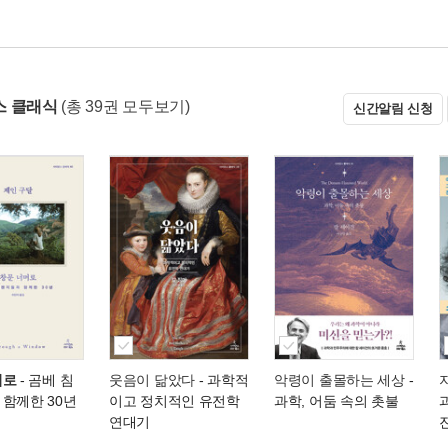
스 클래식
(총 39권 모두보기)
신간알림 신청
머로
- 곰베 침
웃음이 닮았다
- 과학적
악령이 출몰하는 세상
-
함께한 30년
이고 정치적인 유전학
과학, 어둠 속의 촛불
연대기