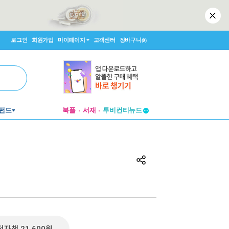
로그인
회원가입
마이페이지
고객센터
장바구니
(0)
투비컨티뉴드
펀드
북플
서재
창작플랫폼
투비컨티뉴드