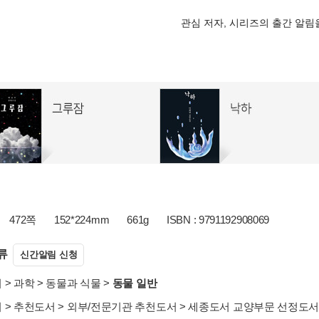
관심 저자, 시리즈의 출간 알
472쪽
152*224mm
661g
ISBN : 9791192908069
류
신간알림 신청
서
>
과학
>
동물과 식물
>
동물 일반
서
>
추천도서
>
외부/전문기관 추천도서
>
세종도서 교양부문 선정도