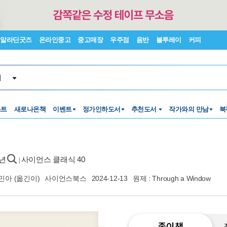
알라딘굿즈
온라인중고
중고매장
우주점
음반
블루레이
커피
서
스트
새로나온책
이벤트
정가인하도서
추천도서
작가와의 만남
북
0년
사이언스 클래식 40
|
민아
(옮긴이)
사이언스북스
2024-12-13
원제 : Through a Window
종이책