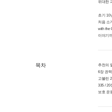
위대한 
초기 10
처음 소개했
with 
이야기까
목차
추천의 말 
6장 권력 
고블린 22
335 / 
보호 운동