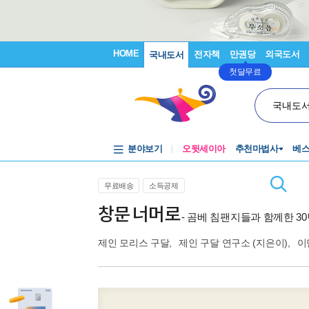
HOME
전자책
만권당
외국도서
국내도서
첫달무료
국내도
분야보기
오뒷세이아
추천마법사
베
무료배송
소득공제
창문 너머로
- 곰베 침팬지들과 함께한 3
제인 모리스 구달
,
제인 구달 연구소
(지은이),
이