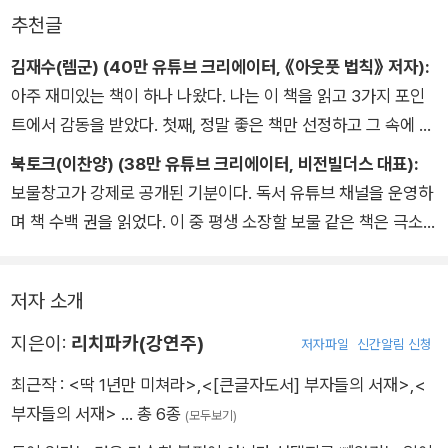
추천글
김재수(렘군) (40만 유튜브 크리에이터, 《아웃풋 법칙》 저자):
아주 재미있는 책이 하나 나왔다. 나는 이 책을 읽고 3가지 포인
트에서 감동을 받았다. 첫째, 정말 좋은 책만 선정하고 그 속에 담
긴 핵심을 독자가 이해하기 쉽게 정리한 점. 둘째, 독자가 실행할
북토크(이찬양) (38만 유튜브 크리에이터, 비전빌더스 대표):
수 있는 수준으로 단계별 행동을 제안한 점. 마지막으로 저자 자
보물창고가 강제로 공개된 기분이다. 독서 유튜브 채널을 운영하
신이 책을 읽고 시도한 변화가 날 것 그대로 담겨 있어 좋았다. 똑
며 책 수백 권을 읽었다. 이 중 평생 소장할 보물 같은 책은 극소
같은 자기계발 책을 읽어도 결과는 너무나 다르다. 그 핵심은 바
수에 불과했다. 이 책의 목차를 본 순간 소름이 돋았다. 내 보물
로 아웃풋이다. 진정으로 삶을 변화시키고 싶은 사람들에게 이 책
목록이 여기에 전부 공개되어 있었다. 뿐만 아니라 치열하게 씨름
을 강력 추천한다.
저자 소개
하며 얻어낸 부와 성공에 관한 깨달음도 적나라하게 공개되어 있
었다. ‘독서가’의 언어가 아닌, ‘실천가’의 언어로 말이다. 부와 성
지은이:
리치파카(강연주)
저자파일
신간알림 신청
공을 위해 어떤 책을 읽어야 할지 묻는다면, 이 책으로 시작하기
최근작 :
<딱 1년만 미쳐라>
,
<[큰글자도서] 부자들의 서재>
,
<
를 권하고 싶다. 최소 5년을 아낄 것이다.
부자들의 서재>
… 총 6종
(모두보기)