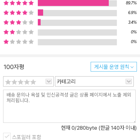
89.7%
할 수 있다 당신의 인생을 흔들 부자들의 성공 공식! 부와 성공은
6.9%
선택된 사람만의 몫일까? 《부자들의 서재》는 이 질문에 단호히
3.4%
“아니다.”라고 대답한다. 세상에 부자가 되고 싶지 않은 사람도
0%
있을까? 이 역시 아니다. 누구나 부와 성공을 원한다. 하지만 그
0%
것을 이루기 위해 실천 방법을 세우고 직접 실행하는 사람은 많지
않다. 왜일까? 우리는 부를 얻는 방법, 성공하는 방법을 알고 있
으면서도 행동하지 않는다. 이 책은 그런 우리의 손을 잡고 일으
100자평
게시물 운영 원칙
켜 세운다. 그리고 몇 번이고 포기하지 않고 반복해서 말한다.
“개천에서도 용은 난다. 당신이 믿지 않는 것은 다른 무엇도 아닌
카테고리
당신 자신뿐이다.” 좀처럼 침대에서 일어나지 않는 사람들도 이
책을 하루에 한 챕터씩 읽다 보면 점차 믿게 된다. 오늘 한 걸음을
내디디면 내일은 성공에 한 걸음 더 가까워져 있겠다고. 실제로
저자 리치파카는 그러한 삶의 변화를 입증했다. 무수저 흙수저로
태어나 집에 압류 딱지가 붙기도 했고, 등록금 때문에 직업군인의
현재
0
/280byte (한글 140자 이내)
삶을 택하기도 했다. “돈은 무조건 저축해야 한다.”, “빚은 절대로
스포일러 포함