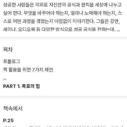
성공한 사람들은 의외로 자신만의 공식과 원칙을 세상에 나누고
싶어 한다. 무엇을 바꾸어야 하는지, 얼마나 노력해야 하는지, 스
스로 어떤 과정을 겪었는지 아낌없이 이야기한다. 그들은 강연,
세미나, 오디오북 등 다양한 방식으로 성공 공식을 전하는데, 그
중 가장 접하기 쉬운 것이 바로 책이다. 책은 시간이 지나도 사라
지지 않고, 필요할 때마다 다시 꺼내 볼 수 있으며, 무궁무진한 가
목차
치를 가지고 있고, 비교적 저렴하기까지 하다. 그러나 우리는 “성
프롤로그
공하고 싶다.”, “부자 되고 싶다.”라고 숨 쉬듯 이야기하면서도 그
책 활용을 위한 7가지 제언
들이 남긴 지혜를 제대로 활용하지 못한다. 그저 흘려듣거나 무심
히 넘길 뿐이다.
PART 1. 목표의 힘
이 책의 저자인 리치파카 역시 크게 다르지 않은 삶을 살았다. 그
는 무수저 흙수저로 태어나 가난 속에서 자랐다. “돈은 무조건 저
책속에서
축해야 한다.”는 말과 “빚은 절대 안 된다.”는 좁은 경제관념 속에
서 성장하며, 등록금 때문에 직업군인을 선택할 정도로 힘겨운 청
P.25