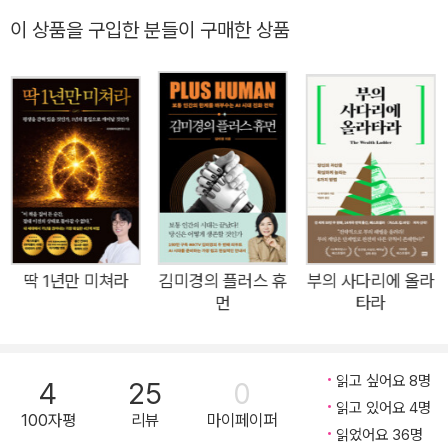
오북 등 다양한 방식으로 성공 공식을 전하는데, 그중 가장 접하
이 상품을 구입한 분들이 구매한 상품
기 쉬운 것이 바로 책이다. 책은 시간이 지나도 사라지지 않고, 필
요할 때마다 다시 꺼내 볼 수 있으며, 무궁무진한 가치를 가지고
있고, 비교적 저렴하기까지 하다. 그러나 우리는 “성공하고 싶
다.”, “부자 되고 싶다.”라고 숨 쉬듯 이야기하면서도 그들이 남긴
지혜를 제대로 활용하지 못한다. 그저 흘려듣거나 무심히 넘길 뿐
이다. 이 책의 저자인 리치파카 역시 크게 다르지 않은 삶을 살았
다. 그는 무수저 흙수저로 태어나 가난 속에서 자랐다. “돈은 무
조건 저축해야 한다.”는 말과 “빚은 절대 안 된다.”는 좁은 경제관
념 속에서 성장하며, 등록금 때문에 직업군인을 선택할 정도로 힘
딱 1년만 미쳐라
김미경의 플러스 휴
부의 사다리에 올라
먼
타라
겨운 청년기를 보냈다. 그러던 어느 날, 그는 깨달았다. “가난에
서 벗어나기 위해선 내가 먼저 바뀌어야 한다.” 그날 이후 부자들
이 쓴 책을 닥치는 대로 읽기 시작했다. 책을 더 읽기 위해 새벽 6
읽고 싶어요 8명
4
25
0
시, 아니 4시 30분에 일어나기 시작했다. 이동하는 짧은 시간에
읽고 있어요 4명
100자평
리뷰
마이페이퍼
도 오디오북으로 그들의 음성을 들었다. 그렇게 매년 100권의 자
읽었어요 36명