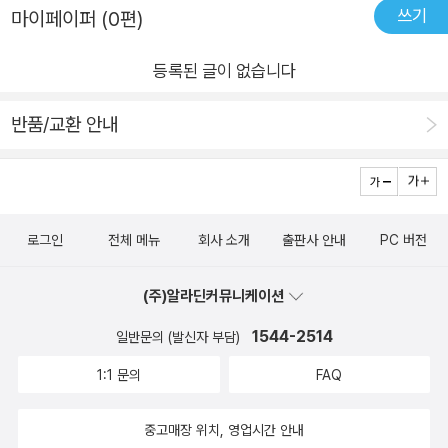
을 소개한다. 우리가 무력해지는 이유는 간단하다. 목적도 목표도
쓰기
마이페이퍼 (0편)
명확히 생각해 보지 않고 무작정 달렸기 때문이다. 목표는 삶의
방향을 제시하는 나침반과 같아, 목표가 있을 때 비로소 의미 있
등록된 글이 없습니다
고 활력 있는 삶을 살 수 있다. 목표는 가슴 뛰는 삶을 가능하게
반품/교환 안내
하며, 더 바쁘고 힘든 상황에서도 지치지 않게 하는 원동력이 된
다. 이번 장은 목표 설정의 중요성, 방법, 유의사항, 그리고 이를
이루기 위한 실천 방안을 다룬다. 그리고 이 책들은 당신이 목표
를 설정해야 하는 근본적인 이유인 목적부터, 목표를 설정하는 방
로그인
전체 메뉴
회사 소개
출판사 안내
PC 버전
법, 유의사항, 목표를 이루기 위해 해야 할 것들까지 제시해 줄 것
이다. 〈PART 2. 부의 힘〉에서는 현대 사회의 필수적인 자원 중
(주)알라딘커뮤니케이션
하나인 돈에 대한 책으로 《부자의 언어》, 《부자의 그릇》, 《이웃집
백만장자》, 《부자 아빠 가난한 아빠》, 《부자 아빠 가난한 아빠》 6
1544-2514
일반문의 (발신자 부담)
권을 다룬다. 가난은 자존심 상실, 가족 불화, 건강 문제, 꿈과 가
1:1 문의
FAQ
치 실현의 포기 등 삶의 질을 심각하게 저하할 수 있다. 반면 충분
한 돈은 불행을 막고 삶의 만족도를 높이며, 사랑하는 사람들을
중고매장 위치, 영업시간 안내
지킬 힘을 만들어 준다. 부는 개인의 경제적 안정과 자유를 제공