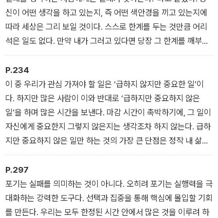
요약본이 아니다. 부자들의 철학, 전략, 그리고 행동 방식을 당신
고, 다양한 경험을 쌓게 되면 언젠가는 그 경험이 엮여서 새로운
신이 어떤 생각을 하고 있는지, 즉 어떤 색안경을 끼고 있는지에
의 삶에 적용할 수 있는 가이드다. 평범한 청년을 부의 선상에 오
기회와 가치를 창출한다.
따라 세상은 그리 보일 것이다. 스스로 한계를 두는 것만큼 어리
르게 만든 비밀을 따라가다 보면 경제적 자유는 더 이상 남의 이
― ‘PART 2. 부의 힘’
석은 일도 없다. 만약 내가 그러고 있다면 당장 그 한계를 깨부수
야기가 아닐 것이다. 평범한 삶을 살던 저자를 부의 궤도로 올려
자. 그리고 새롭게 ‘나도 할 수 있다’, ‘변할 수 있다’라는 부자의 프
놓은 것처럼, 당신도 이 책을 통해 경제적 자유를 설계할 수 있다.
레임을 쓰자. 프레임을 바꾸면 당신이 하는 모든 생각은 이전의
P.234
생각과 달라질 것이고, 지금까지 보이지 않던 것들이 보이기 시작
이 중 우리가 관심 가져야 할 일은 ‘급하지 않지만 중요한 일’이
할 것이다.
다. 하지만 많은 사람이 이와 반대로 ‘급하지만 중요하지 않은
― ‘PART 3. 생각의 힘’
일’을 하며 많은 시간을 보낸다. 마감 시간이 촉박하기에, 그 일이
자신에게 중요한지 그렇지 않은지는 생각조차 하지 않는다. 급하
지만 중요하지 않은 일만 하는 것의 가장 큰 단점은 정작 내 삶에
도움이 되는 것들이 아니라는 것이다. 우리 일상에서 매일 마주하
는 메일 회신, 불필요한 회의 참여, 누군가의 부탁과 같은 것들로
P.297
하루를 채운다면 시간이 흘러 무엇이 남아 있겠는가?
포기는 실패를 의미하는 것이 아니다. 오히려 포기는 실행력을 극
― ‘PART 4. 습관의 힘’
대화하는 강력한 도구다. 선택과 집중을 통해 핵심에 몰입할 기회
를 만든다. 우리는 모두 한정된 시간 안에서 많은 것을 이루려 하