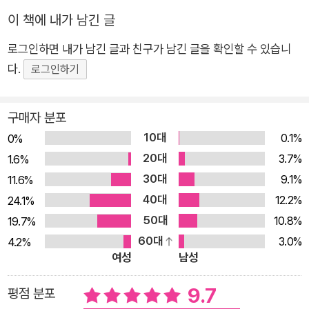
기계발서, 경제경영서를 독파하자 삶이 바뀌기 시작했다. 그 결
이 책에 내가 남긴 글
과, 그는 평범한 청년에서 억대 자산가로 거듭났다. 이처럼 우리
의 성공 확률은 0이 아니다. 계속해서 더하고 곱하면 성공의 확률
로그인하면 내가 남긴 글과 친구가 남긴 글을 확인할 수 있습니
은 기하급수적으로 불어난다. 《부자들의 서재》는 그가 수년간 독
다.
로그인하기
파한 책 중에서 가장 강력한 영향력을 끼친 30권을 엄선해 담은
책이다. 《원씽》, 《10배의 법칙》, 《비상식적 성공 법칙》, 《타이탄
구매자 분포
의 도구들》 등 스테디셀러가 된 부자들의 책 30권에서 핵심을 읽
10대
0.1%
0%
어 내고 그것을 삶에 적용하는 방법을 포착했다. 이 책은 단순히
20대
3.7%
1.6%
부자들이 읽는 책을 정리한 요약본이 아니다. 부자들의 철학, 전
30대
9.1%
11.6%
략, 그리고 행동 방식을 당신의 삶에 적용할 수 있는 가이드다. 평
40대
12.2%
24.1%
범한 청년을 부의 선상에 오르게 만든 비밀을 따라가다 보면 경제
50대
10.8%
19.7%
적 자유는 더 이상 남의 이야기가 아닐 것이다. 평범한 삶을 살던
60대
3.0%
4.2%
저자를 부의 궤도로 올려놓은 것처럼, 당신도 이 책을 통해 경제
여성
남성
적 자유를 설계할 수 있다. ★푸릉_렘군, 북토크 강력 추천★ ★1
5만 팔로워들의 리치메이커 리치파카 첫 자기계발서 공식 출간
9.7
평점 분포
★ 이 책 한 권만 제대로 읽으면 스테디셀러 30권의 지혜를 체화