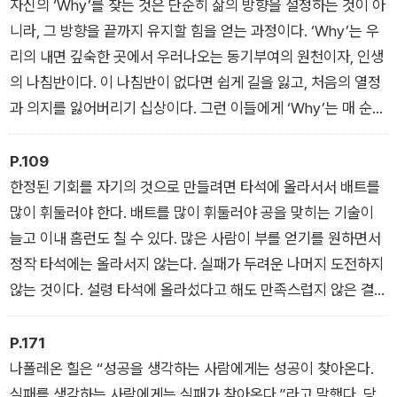
년기를 보냈다. 그러던 어느 날, 그는 깨달았다.
자신의 ‘Why’를 찾는 것은 단순히 삶의 방향을 설정하는 것이 아
“가난에서 벗어나기 위해선 내가 먼저 바뀌어야 한다.”
니라, 그 방향을 끝까지 유지할 힘을 얻는 과정이다. ‘Why’는 우
리의 내면 깊숙한 곳에서 우러나오는 동기부여의 원천이자, 인생
그날 이후 부자들이 쓴 책을 닥치는 대로 읽기 시작했다. 책을 더
의 나침반이다. 이 나침반이 없다면 쉽게 길을 잃고, 처음의 열정
읽기 위해 새벽 6시, 아니 4시 30분에 일어나기 시작했다. 이동
과 의지를 잃어버리기 십상이다. 그런 이들에게 ‘Why’는 매 순간
하는 짧은 시간에도 오디오북으로 그들의 음성을 들었다. 그렇게
을 의미 있게 만드는 원동력이다.
매년 100권의 자기계발서, 경제경영서를 독파하자 삶이 바뀌기
― ‘PART 1. 목표의 힘’
P.109
시작했다. 그 결과, 그는 평범한 청년에서 억대 자산가로 거듭났
한정된 기회를 자기의 것으로 만들려면 타석에 올라서서 배트를
다. 이처럼 우리의 성공 확률은 0이 아니다. 계속해서 더하고 곱
많이 휘둘러야 한다. 배트를 많이 휘둘러야 공을 맞히는 기술이
하면 성공의 확률은 기하급수적으로 불어난다.
늘고 이내 홈런도 칠 수 있다. 많은 사람이 부를 얻기를 원하면서
정작 타석에는 올라서지 않는다. 실패가 두려운 나머지 도전하지
《부자들의 서재》는 그가 수년간 독파한 책 중에서 가장 강력한
않는 것이다. 설령 타석에 올라섰다고 해도 만족스럽지 않은 결과
영향력을 끼친 30권을 엄선해 담은 책이다. 《원씽》, 《10배의 법
에 한두 번 배트를 휘둘러보고 타석에서 내려온다. 《부자의 그
칙》, 《비상식적 성공 법칙》, 《타이탄의 도구들》 등 스테디셀러가
릇》에서도 노인은 에이스케에게 스스로에 대한 비난보다는 될 때
P.171
된 부자들의 책 30권에서 핵심을 읽어 내고 그것을 삶에 적용하
까지 배트를 휘두르는 경험이 중요하다는 것을 강조한다. 즉, 성
나폴레온 힐은 “성공을 생각하는 사람에게는 성공이 찾아온다.
는 방법을 포착했다. 이 책은 단순히 부자들이 읽는 책을 정리한
공과 부는 많이 경험해 봐야 얻을 수 있다는 것이다. 많이 시도하
실패를 생각하는 사람에게는 실패가 찾아온다.”라고 말했다. 당