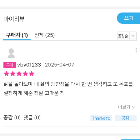
서 안내서가 아니다. 행동으로 이끄는 책, 삶을 바꾸는 책이다. 성
공의 여정에 동반자가 되어 줄 이 책은 부와 성장이라는 꿈을 현
쓰기
마이리뷰
실로 만들고자 하는 모든 이들에게 명확한 나침반이 되어 줄 것이
구매자 (1)
전체 (25)
다. 부자들의 지혜를 당신의 무기로 만들어라 경제적 자유로 가는
길, 당신도 지금 바로 시작할 수 있다 《부자들의 서재》는 저자 리
메뉴
치파카가 읽은 수백 권의 자기계발서, 경제경영서 중에서도 30
권을 엄선해 담아낸 것이다. 그리고 이를 〈PART 1. 목표의 힘〉,
vbv01233
2025-04-07
〈PART 2. 돈의 정의, 부의 정의〉, 〈PART 3. 생각의 힘〉, 〈PART
4. 습관의 힘〉, 〈PART 5. 실행의 힘〉으로 나누었다. 각 장의 끝에
삶을 돌아보며 내 삶의 방향성을 다시 한 번 생각하고 또 목표를
는 워크북이 수록되어 있는데, 이는 독자가 직접 참여할 수 있도
설정하게 해준 정말 고마운 책
록 되어 있다. 각 장을 읽으며 느낀 점을 직접 손으로 적으며 정리
하면 그것을 머릿속으로 생각하고 흘려보내는 것과는 그 효과가
더보기
크게 다르다. 〈PART 1. 목표의 힘〉에서는 목표에 관련한 교훈을
공감 (
0
)
댓글 (0)
전하는 책으로 《스타트 위드 와이》, 《죽음의 수용소에서》, 《비상
식적 성공 법칙》, 《원씽(The One Thing)》, 《10배의 법칙》 6권