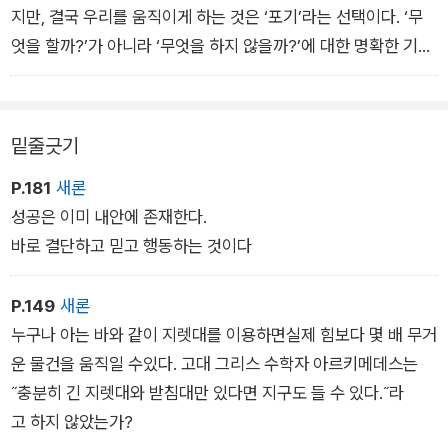
지만, 결국 우리를 움직이게 하는 것은 ‘포기’라는 선택이다. ‘무
엇을 할까?’가 아니라 ‘무엇을 하지 않을까?’에 대한 명확한 기준
이 있어야만 실행력을 진정으로 높일 수 있다. 성공은 무언가를
더하는 것보다, 덜어내는 용기에서 시작된다.
― ‘PART 5. 실행의 힘’
밑줄긋기
P.181
새론
성공은 이미 내안에 존재한다.
바로 결단하고 믿고 행동하는 것이다
P.149
새론
누구나 아는 바와 같이 지렛대를 이용하면실제 힘보다 몇 배 무거
운 물건을 움직일 수있다. 고대 그리스 수학자 아르키메데스는
˝충분히 긴 지렛대와 받침대만 있다면 지구도 들 수 있다.˝라
고 하지 않았는가?