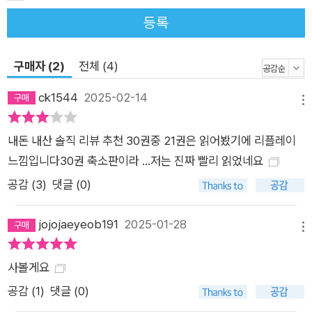
안 된다.”는 좁은 경제관념 속에 살아 재테크를 겁냈고, 친구와 술
등록
을 즐기며 살았다. 그러던 어느 날 부동산으로 수익을 내는 친구
덕에 돈에 눈을 떴고 그때부터 미친 듯이 책을 읽으며 경제 공부
구매자 (2)
전체 (4)
를 시작했다. 술 대신 책으로 집을 채우고 친구 대신 독서로 시간
을 채웠다. 숙취로 누가 업어가는 줄도 모르고 자던 새벽에 눈을
ck1544
2025-02-14
메뉴
번쩍 뜨고 달리기 시작했고, 이동시간을 쪼개 오디오북을 듣기 시
작했다. 그렇게 매년 100권 넘는 책을 읽었더니 삶이 바뀌었다.
내돈 내산 솔직 리뷰 추천 30권중 21권은 읽어봤기에 리플레이
몇 년 만에 아파트 두 채를 갖게 되었고 억대 자산가가 되었다. 개
느낌입니다30권 축소판이라 ...저는 진짜 빨리 읽었네요
천에서 용이 났다. 그는 부와 성공을 갖고 태어난 사람인가? 아니
공감 (
3
)
댓글 (0)
다. 그는 단지 행동했을 뿐이다. 이 책은 단순히 성공한 사람들의
이야기를 전하는 데서 그치지 않는다. 저자 리치파카는 독자들이
jojojaeyeob191
2025-01-28
자신만의 ‘Why’를 정의하고, 이를 바탕으로 구체적인 목표와 실
메뉴
행 계획을 수립하도록 돕는 실질적인 가이드라인을 제공한다. 또
사볼게요
한, 저자가 6년 동안 꾸준히 실행한 자기계발 여정을 바탕으로,
독자들이 불필요한 시행착오를 줄이고 효과적으로 목표를 달성
공감 (
1
)
댓글 (0)
할 수 있도록 독자들을 안내한다. 《부자들의 서재》는 단순한 독