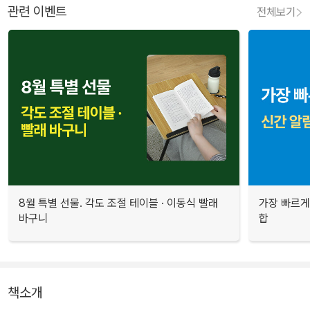
관련 이벤트
전체보기
8월 특별 선물. 각도 조절 테이블 · 이동식 빨래
가장 빠르게
바구니
합
책소개