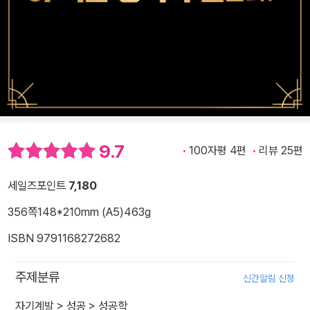
9.7
100자평 4편
리뷰 25편
세일즈포인트
7,180
356쪽
148*210mm (A5)
463g
ISBN 9791168272682
주제분류
신간알림 신청
자기계발
>
성공
>
성공학