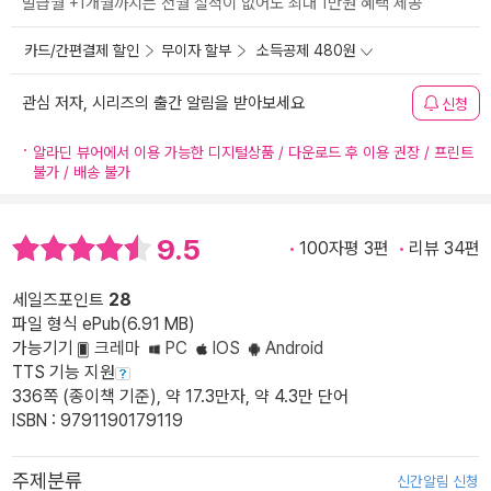
발급월 +1개월까지는 전월 실적이 없어도 최대 1만원 혜택 제공
카드/간편결제 할인
무이자 할부
소득공제 480원
관심 저자, 시리즈의 출간 알림을 받아보세요
신청
알라딘 뷰어에서 이용 가능한 디지털상품 / 다운로드 후 이용 권장 / 프린트
불가 / 배송 불가
9.5
100자평 3편
리뷰 34편
세일즈포인트
28
파일 형식 ePub(6.91 MB)
가능기기
크레마
PC
IOS
Android
TTS 기능 지원
336쪽 (종이책 기준), 약 17.3만자, 약 4.3만 단어
ISBN : 9791190179119
주제분류
신간알림 신청