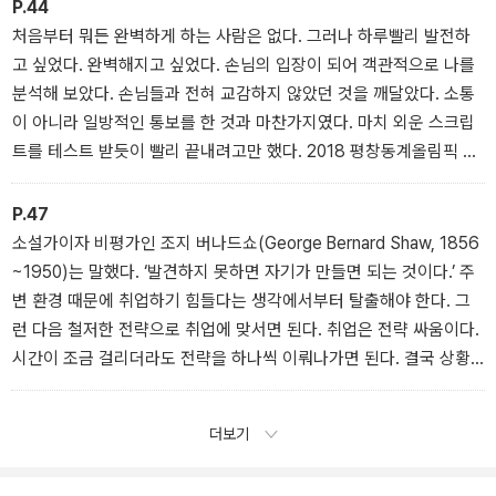
단단해질 거라 믿었다. 아니, 오기가 생겼다.
P.44
처음부터 뭐든 완벽하게 하는 사람은 없다. 그러나 하루빨리 발전하
고 싶었다. 완벽해지고 싶었다. 손님의 입장이 되어 객관적으로 나를
분석해 보았다. 손님들과 전혀 교감하지 않았던 것을 깨달았다. 소통
이 아니라 일방적인 통보를 한 것과 마찬가지였다. 마치 외운 스크립
트를 테스트 받듯이 빨리 끝내려고만 했다. 2018 평창동계올림픽 유
치의 주역이었던 나승연 대변인은 이렇게 얘기한다. 교감이 없는 일
방적인 프레젠테이션은 짝이 없는 장갑과 같다고.
P.47
소설가이자 비평가인 조지 버나드쇼(George Bernard Shaw, 1856
~1950)는 말했다. ‘발견하지 못하면 자기가 만들면 되는 것이다.’ 주
변 환경 때문에 취업하기 힘들다는 생각에서부터 탈출해야 한다. 그
런 다음 철저한 전략으로 취업에 맞서면 된다. 취업은 전략 싸움이다.
시간이 조금 걸리더라도 전략을 하나씩 이뤄나가면 된다. 결국 상황
은 내가 만드는 것이다.
더보기