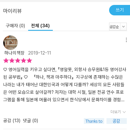
쓰기
마이리뷰
구매자 (0)
전체 (34)
메뉴
하나의책장
2019-12-11
♡ 영어실력을 키우고 싶다면, 『영알못, 외항사 승무원&1등 영어강사
된 공부법』 ♡ 『하나, 책과 마주하다』 지구상에 존재하는 수많은
나라는 내가 태어난 대한민국과 어떻게 다를까? 세상의 모든 사람들
은 어떤 모습으로 살아갈까? 저자는 대학 시절, 일본 전공 연수 프로
그램을 통해 일본에 머물러 있으면서 한식당에서 문화차이를 경험하
게 된다.젓가락으로 다른 사람에게 음식을 건네려다 모두가 놀라며
더보기
제지했기 때문이다. 숙소로 돌아오자마자 그 이유를 찾아보니 일본에
공감 (
13
)
댓글 (0)
서는 죽은 사람에게나 젓가락으로 음식을 건네기 때문에 절대 젓가락
으로 음식을 건네서는 안 되는 것이었다. (사실 나도 지금 안 사실이