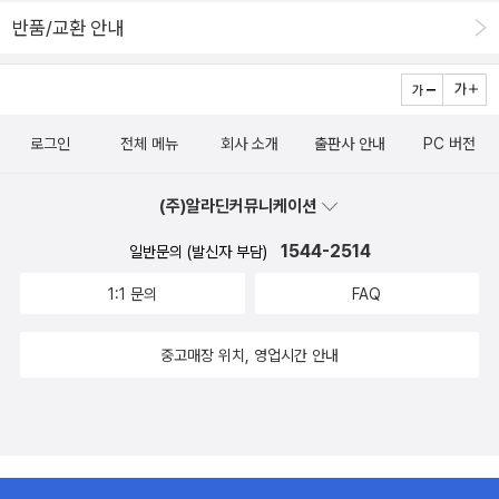
영어, 키,업무경험-을 이겨내고 성공적인 스튜어디스가 되었기 때문
반품/교환 안내
이다.저자는 정말로 항공승무원이 되고 싶었고 외국회사에서 일하고
싶은 꿈이 있었다. 그래서 좌절하지 않았고 회사를 퇴직하면서도 또
다른 길을 찾아 그동안의 경험과 노하우를 살려 영어강사가 되었고
승무원 지망생의 멘토가 되었다. ​현대는 원소트 멀티유즈의 세상이
로그인
전체 메뉴
회사 소개
출판사 안내
PC 버전
다. 승무원이 되기 위해 영어공부를 하였고 승무원이 된 후엔 다시 영
어강사로, 다음엔 승무원 지망생의 멘토로 그리고 취업컨설팅으로...
(주)알라딘커뮤니케이션
자신의 능력을 하나로 정해놓지 말고 나뭇가지처럼 계속 뻗어나가 계
속 과실을 맺길 바라는 마음이 담겨있는 책이다
1544-2514
일반문의 (발신자 부담)
1:1 문의
FAQ
중고매장 위치, 영업시간 안내