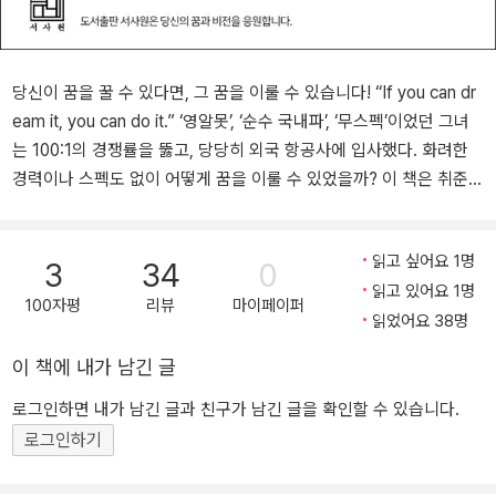
당신이 꿈을 꿀 수 있다면, 그 꿈을 이룰 수 있습니다! “If you can dr
eam it, you can do it.” ‘영알못’, ‘순수 국내파’, ‘무스펙’이었던 그녀
는 100:1의 경쟁률을 뚫고, 당당히 외국 항공사에 입사했다. 화려한
경력이나 스펙도 없이 어떻게 꿈을 이룰 수 있었을까? 이 책은 취준생
이었던 작가가 외국 항공사에 합격하기까지 겪었던 수많은 시행착오
와 끈기를 가지고 취업에 도전했던 과정에 대해 자세히 다루고 있다.
읽고 싶어요 1명
또한 잘 알려지지 않은 승무원 직업에 관한 이야기와 비행기라는 한
3
34
0
읽고 있어요 1명
정된 공간 안에서 겪은 흥미로운 에피소드도 담았다. 그리고 ‘영알못
100자평
리뷰
마이페이퍼
읽었어요 38명
(영어를 알지 못하는 자)’이 외국 항공사 승무원과 영어회화 강사가
될 수 있었던 영어 공부법과 승무원 면접에 통과할 수 있었던 노하우
이 책에 내가 남긴 글
들을 상세하게 담았다. 영어 공부법이 궁금한 사람들뿐만 아니라 해
외 항공사 승무원을 꿈꾸는 지원자, 해외 취업을 희망하는 사람들에
로그인하면 내가 남긴 글과 친구가 남긴 글을 확인할 수 있습니다.
게 인생의 성공 비법서가 될 것이다. 5성급 항공사 승무원의 시크릿
로그인하기
다이어리 ★ 외항사 승무원이 되기까지 겪었던 수많은 시행착오 ★
잘 알려지지 않은 승무원 및 직업에 관한 이야기 ★ 영알못이 승무원