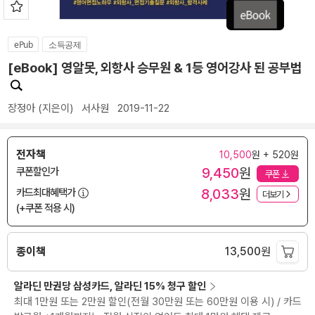
ePub
소득공제
[eBook] 영알못, 외항사 승무원 & 1등 영어강사 된 공부법
장정아
(지은이)
서사원
2019-11-22
전자책
10,500
원 + 520원
9,450
원
쿠폰할인가
쿠폰
8,033
원
카드최대혜택가
더보기
(+쿠폰 적용 시)
종이책
13,500
원
알라딘 만권당 삼성카드, 알라딘 15% 청구 할인
최대 1만원 또는 2만원 할인(전월 30만원 또는 60만원 이용 시) / 카드