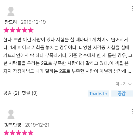
다.)생명 공학 전공이었기에 당연히 대학원이 목표였지만 일본의 한
메뉴
식당에서 직접 마주했던 문화 차이 경험이 저자에게 큰 변화를 안겨
깐도리
2019-12-19
다준다.지리적으로 가깝지만 이런 사소한 행동에 문화 차이를 느끼며
전세계는 우리나라와 얼마나 다를까라는 생각을 하게 된 것이다.그렇
게 저자는 세계 곳곳을 누비며 다양한 사람을 만날 수 있는 직업인 승
살다 보면 이런 사람이 있다.시험을 칠 때마다 1개 차이로 떨어지거
무원이 되기로 마음먹게 된다. 그녀의 나이 스물두 살이 되던 해였다.
나, 1개 차이로 기회를 놓치는 경우이다. 다양한 자격증 시험을 칠때
허나 승무원이 되는 길은 멀고도 험했다. 가장 중요한 것은 영어였다.
커트라인에서 딱 하나 부족하거나, 기준 점수에서 한 개 틀린 경우, 그
앞서 말했듯이 생명 공학 전공이었던 저자는 영어영문학을 전공하지
런 사람들을 우리는 2프로 부족한 사람이라 말하고 있다.이 책을 쓴
도 않았고 그렇다고 어학연수도 가본 적 없었기 때문이다.첫 면접부
저자 장정아님도 내가 말하는 2프로 부족한 사람이 아닐까 생각해 보
터 완벽하게 성공하진 못했다. 영어 실력도 부족했거니와 영어 울렁
게 된다.어떤 것에 2프로 부족한 사람들은 그것을 달성하기 위해 남
더보기
증이 심했기에 첫 면접부터 실패하고 만 것이다.그러나 여기에서 굴
들보다 더 애쓰고, 더 공부하고 노력하게 된다. 반에서 2등만 하는 친
공감 (
2
)
댓글 (0)
하지 않고 더 단단해지리라 다짐한 그녀였다. 앞으로 몇 번이나 더 전
구들이 바로 그런 경우이다. 외항사 승무원 장정아씨는 항공사 승무
쟁을 치르게 될지 모르지만, 그 시간만큼 단단해질 거라 믿었다. 아니,
원이 되기 위한 기준 조건들을 채워 나가지만 신체적인 조건이 기준
오기가 생겼다.'성공하고자 하는 의지가 강하다면, 실패 따위가 나를
치에 미달하고 있었다. 키는 162cm에 2cm 부족하며, 손을 하늘로
메뉴
압도할 수 없다.' _오그 만디노끝까지 내 발목을 잡았던 영어 울렁증
뻣은 발끝에서 손끝까지 승무언 기준 202cm에도 약간 부족한 상태
행복만땅
2019-12-21
이 오히려 나를 더욱 강한 사람으로 만들어주었듯이 말이다. 약점 앞
이다.국내선 승무원이 되기 위해 남들보다 더 노력하지만 운이 스스
에 무릎 꿇지 말자. 반드시 극복할 수 있다. 피나는 노력의 결과로 저
로에게 따라오지 못한 이유가 되고 있다. 주변에서 너는 될까야,너는