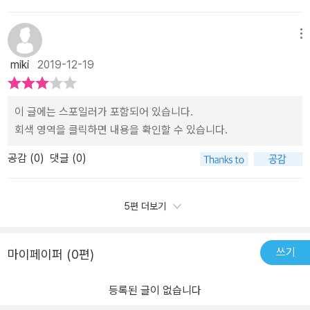
이 있고, 나를 미워하는 사람도 있다. 모든 사람이 나를 좋아할 수 없
접을 보았다. 그리고 당일날 2cm가 모자란 암리치에도 불구하고 면
는 법이다. 이런 생각을 갖고 소신 있게 행동하면 된다. - p.98 line 6
접관으로부터'스트레칭은 계속 할거지?' 라는 약속까지 받은 끝에 최
메뉴
~13 P는 한 주제에 대해서 말할 재료를 많이 가지고 있었다. P는 주
종을 합격의 기쁨을 맛보았다. 홀로 제주에서 서울까지 날아와 만 3
miki
2019-12-19
제별로 키워드를 평소에 정리해놓기 때문이었다. P는 키워드를 가지
년, 1000일간의 노력끝에 얻은 기쁨이었다.​그만큼 시험이나 면접이
고 한국말로 하고 싶은 말을 머릿속으로 정리했다고 한다. 그런 후 영
유연한만큼 오히려 한국항공사보다 기회는 더 많을 거란 생각이 든
어로 말하는 연습을 한 것이다. 말의 흐름이 끊기지 않으려면 이야깃
다.세상에서 가장 힘들다는 인도의 손님을 맞은일과 북한승객을 만난
이 글에는 스포일러가 포함되어 있습니다.
거리가 필요하다. - p.139 line 3~7 이력서에 빼곡하게 적힌 높은
일, 미국식 영어에 익숙한 나머지 영국인의 말을 못알아 들은 에피소
회색 영역을 클릭하면 내용을 확인할 수 있습니다.
스펙이나 화려한 경험들로는 면접관의 마음을 움직일 수 없다. 자신
드, 그리고 꿈만 같던 항공승무원의 기대와 다른 생활들의 어려움 등
만의 경험과 강점을 이야기로 풀어내거나, 사소한 행동으로 면접관의
공감 (
0
)
댓글 (0)
을 이겨낸 저자 특유의 긍정적인 이야기들이 이어진다.​결국 그녀는
마음을 흔들어야 한다. 그들은 완벽한 조건을 갖춘 사람을 찾는 것이
승무원을 그만 두지만 거기서 멈추지 않고 홀로 승무원의 길을 가기
아니다. 해당 업무를 잘 소화해낼 가능성이 있는 사람을 찾는다. 입사
위해 노력하는 후배들을 위한 멘토로 다시 강단에 선다.영어선생으로
5편 더보기
후 훈련 과정을 통해서 부족한 자질을 채우면 된다. - p.185 line 17 ~
서, 그리고 승무원 경험자로서, 외국항공사에 근무한 노하우 등을 전
p.186 line 2 면접관도 사람이므로 지원자의 태도에 따라 마음이 움
수하는 예비 승무원에게 합격의 비밀과 경험을 나눠주며 '배움이 없
직인다. 면접관에게 자신 있는 모습으로 '나'라는 사람을 알리면 된다.
는 삶은 영혼이 없는 삶과 같다' 라는 말을 늘 가슴에 새기며 세상을
쓰기
마이페이퍼 (0편)
자신에 대한 확신이 없으면 면접관도 나에 대해 확신을 가질 수 없다.
배워가는 노력을 쉼없이 이어나가고 있다.​이 책은 승무원이 되고자
마음은 마음으로 전해진다. 내가 어떤 마음가짐을 갖느냐에 따라 모
하는 사람들에게 많은 용기를 줄것 같다.저자 역시 한번에 승무원이
등록된 글이 없습니다
든 것이 결정된다는 점을 기억하자. - p.218 line 5~9
된 것이 아니고 두번, 세번의 탈락을 하면서도 끝내 외형적인 조건들-