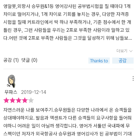
자는 카타르 항공과 홍콩드래곤 항공에 최종 합격하게 된다.이후 카
가능할거라고 말하는 말들이 스스로 포기하지 못하는 이유였다'.그래
영알못,외항사 승무원&1등 영어강사된 공부법시험을 칠 때마다 1개
타르 항공에서 4년간 근무하며 하늘을 누빈 후 한국으로 돌아와 본격
서 저자는 대안으로 선택한 것이 외국항공사 승무원이었다. 국내 승
차이로 떨어지거나, 1개 차이로 기회를 놓치는 경우, 다양한 자격증
적인 영어회화 강사로 활동하게 된다. 또한 영어권에 연수 한 번 간 적
무원이 되기에는 신체적인 기준에는 미치지 못하지만 , 외항사는 자
시험을 칠때 커트라인에서 딱 하나 부족하거나, 기준 점수에서 한 개
도 없고 회화 학원에 다녀본 적도 없다.오롯이 학창 시절에 배운 영어
신이 승무원이 되기에 언어적인 부분을 빼고는 크게 어려운 점이 없
틀린 경우, 그런 사람들을 우리는 2프로 부족한 사람이라 말하고 있
가 나에게는 전부인데 그럼에도 불구하고 영어는 평생 끌고 가고 싶
었다.그래서 선택한 것이 외항사 항공사 두드리기였으며, 바이두, 외
다.어떤 것에 2프로 부족한 사람들은 그것을 달성하기 위해 남들보다
은 언어라 제대로 배우고 싶다는 마음을 가지곤 있다.만 개의 영단어
항사 승무원이 될 수 있었다. 저자는 홍콩과 바이두 두곳의 외항사 승
더 애쓰고, 더 공부하고 노력하게 된다. 저자는 항공사 승무원은 자신
더보기
가 적힌 수첩을 외우고 또 외우던 때에는 그래도 자연스레 문장을 떠
무원으로 합격하는 축하받을 수 있는 기회를 스스로 만들어 나갔다.
이 2%부족한 사람이라 말한다. 그래서 국내선 승무원이 되기 위한 기
공감 (
1
)
댓글 (0)
올리곤 했는데 사용하질 않으니 짤막한 문장 구사도 못할 것 같은 느
이 책을 읽으면서 저자와 비슷한 상황에 놓여진 승무원이라면, 외항
준 조건들을 채워 나가지만 신체적인 조건에거 키는 162cm에 2cm
낌이 든다.물론 영어 실력도 부족하지만 무엇보다 저자처럼 영어 울
사로 문을 두드리는 비결을 얻을 수 있으며, 저자의 외항사 승무원 취
부족하고 손을 하늘로 뻣은 발끝에서 손끝까지 국내 승무원의 기준 2
렁증이 있는 게 흠이라면 흠일 수 있겠다.나의 외국어 목표는 '자연스
업 성공 노하우가 답이 될 수 있다. 저자의 부족한 부분,영어 공부와
02cm에도 약간 부족하다. 국내선 승무원이 되기 위해 남들보다 더
메뉴
러운 회화 구사'이다. 책에서도 정말 많은 팁을 얻었는데 승무원을 준
외항사 승무원 합격 두마리 토끼를 잡을 수 있으며, 해외 승무원의 다
노력했지만 국내선 승무원으로의 조건은 채워지지 않아 선택한 것이
무파스
2019-12-14
비하는 혹은 영어실력을 키우고 싶은 이들에게는 꼭 추천하고 싶은
양한 취업 조건들을 알 수 있었다. 더 나아가 여성 승무원이 되기 위한
외국항공사 승무원이었다. 외항사는 자신이 승무원이 되기에 언어적
책이다. (그리고! 무엇보다 승무원 합격 팁도 들어있어 승무원을 준비
기본적인 조건들, 문화적인 부분들을 극복하는 것,승객의 안전을 책
인 부분을 빼고는 크게 어려운 점이 없었기에 끊임없이 영어실력을
하는 이들에게 필독서가 될 것 같다.)
임지고, 자신감 넘치는 승무원, 다 나아가 저자처럼 부단한 영어 공부
위한 노력끝에 홍콩과 바이두 두곳의 외항사 승무원으로 합격하는 기
자연스러운 나를 보여주기.승무원들은 다양한 나라에서 온 승객들을
실력쌓기는 영어 강사가 될 수 있었으며, 저자의 외항사 승무원 되기
회를 스스로 만들어 나갔다. 이 책을 읽으면서 저자와 비슷한 상황에
상대해야하지요. 발음과 액센트가 다른 승객들의 요구사항을 들어줘
비결은 하나의 좋은 표본이 될 수 있다.
놓여진 승무원이라면, 외항사 승무원 취업의 조건이라던가, 영어 공
야하니 어려운 일이 아닐까 생각합니다. 영어가 서툴던 국내파에 무
부와 외항사 승무원의 다양한 취업 조건들을 알 수 있는 도서였다.여
스펙이던 저자가 외국항공사 승무원과 영어강사가 된 공부법이 기대