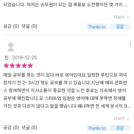
성 승무원이 되기 위한 기본적인 조건들, 문화적인 부분들을 극복하
되었습니다. 저자는 승무원이 되는 걸 목표로 도전했지만 몇 가지 난
는 것,승객의 안전을 책임지고, 자신감 넘치는 승무원, 다 나아가 부단
관이 있었습니다. 국내 항공사의 키 제한에 미치지 못했던 것이 첫번
더보기
한 영어 공부 실력쌓기덕에 영어 강사가 될 수 있었던 저자의 외항사
째죠. 중동 항공사는 157cm까지 지원가능하지만 손끝이 212cm에
공감 (
0
)
댓글 (0)
승무원 되기위한 그녀의 자서전 및 노하우를 담은 도서라 생각한다.
닿아야합니다. 이가 고르지않거나 치열 교정을 해선 안되고 영어가
남들보다 어떤 노력을 했는지 그리고 면접 영어의 노하우를 영어공부
능숙해야 한다고 해요.가장 강한 자는 스스로를 통제할 수 있는 자
하는 노하우비법서를 고민 하는 분들이라면 부족하게 느껴질 수 있지
다. 약점 앞에 무릎꿇지 말자. 반드시 극복할 수 있다.p.40 국내파라
메뉴
만 외항선 승무원을 향한 취업을 준비하는 자들에게는 많은 도움이
어학연수 대신 외국인들의 투어 가이드로 활동하면서 경험과 영어 실
진
2019-12-20
될 듯 하다.#영어공부법#승무원면접팁#영알못외항사승무원1등영어
력을 쌓았다고 해요. 면접을 보기위해 중국까지 날아가기도 했어요.
강사된공부법#장정아#서사원#문화충전#서평이벤트
마침내 100:1의 경쟁률을 뚫고 유일한 한국인 합격자가 됩니다. 암리
치가 212cm에 도달해야하는데 그에 미치지 못했어요. 불합격 위기
매일 공부를 하는 것이 있다.바로 영어인데요.일정한 루틴으로 저녁
에서 그동안 힘들었던 과정을 듣고 면접관도 감동을 받았던 듯 합니
잠자기 전 2~3시간 정도 공부를 하고 있습니다.지난해 해외 콘퍼런
다. 스리랑카로 가는 비행기에서 우리나라 국무총리의 통역을 맡게
스 참여하면서 의사소통이 중요한 것을 느낀 후로는 지속해서 영어
되었을때 무척 긴장했지만 그동안 외워지지 않던 10가지 와인종류가
공부에 매진합니다.모 스타트업 임원은 영어에 대해 못하면 장애를
입에서 술술 나오고 뜻밖에 매우 성공적으로 일을 완수했다고 해
가진 것과 다르지 않다고 말을 했습니다.왜냐하면 전 세계 문서의 9
요. 국무총리의 격려에 뿌듯했고 긍정적인 자신의 모습을 생각하여
0%가 영어이기 때문이죠.전적으로 임원의 말에 동하지 못하지 못하
더보기
좋은 결과를 얻을 수 있다는 교훈을 갖게 되었습니다. p.85<저자의
는 분들도 많을 것입니다.하지만, 나이가 한살 두살 쌓여가는 가운데
공감 (
0
)
댓글 (0)
영어 공부법> p.142-1461. 닥치는 대로 영어를 받아들여야 한다2.
영어는 필수라는 게 뼈저리게 깨닫고 있습니다.영어 강사가 된 분의