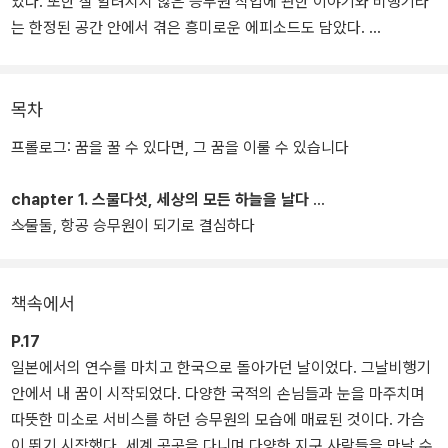
있다. 또한 잘 알려지지 않은 승무원 직업에 관한 이야기와 비행기라
는 한정된 공간 안에서 겪은 흥미로운 에피소드도 담았다.
그리고 ‘영알못(영어를 알지 못하는 자)’이 외국 항공사 승무원과 영
어회화 강사가 될 수 있었던 영어 공부법과 승무원 면접에 통과할 수
목차
있었던 노하우들을 상세하게 담았다. 영어 공부법이 궁금한 사람들뿐
프롤로그: 꿈을 꿀 수 있다면, 그 꿈을 이룰 수 있습니다
만 아니라 해외 항공사 승무원을 꿈꾸는 지원자, 해외 취업을 희망하
는 사람들에게 인생의 성공 비법서가 될 것이다.
chapter 1. 스물다섯, 세상의 모든 하늘을 날다
스물둘, 항공 승무원이 되기로 결심하다
책속에서
P.17
일본에서의 연수를 마치고 한국으로 돌아가던 날이었다. 그날비행기
안에서 내 꿈이 시작되었다. 다양한 국적의 손님들과 눈을 마주치며
따뜻한 미소로 서비스를 하던 승무원의 모습에 매료된 것이다. 가슴
이 뛰기 시작했다. 세계 곳곳을 다니며 다양한 지구 사람들을 만날 수