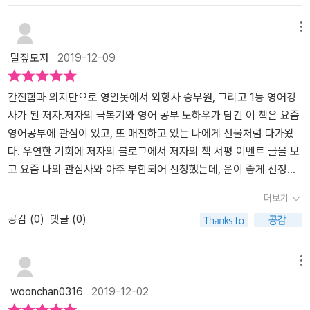
모르는 단어 뜻을 최대한 영어로 정의해 보자3. 일상을 영어로 표현
책을 읽게 됐습니다.'영알못, 외항사 승무원&1등 영어강사 된 공부
해본다영어는 습관이다. 영어는 공부하기보다 익숙해지기가 맞다.<
법'이란 책인데요.저자는 외국 항공사의 경력과 자신만의 영어 공부
메뉴
영어 필살기> p.1521. 뻔뻔해지기2. 독학하지 않기3. 배경지식 갖추
법을 정리한 책입니다.그럼 하나씩 알아보도록 하겠습니다.1) 아웃풋
밀짚모자
2019-12-09
기영어는 모국어가 아니니 상대방이 내 말을 못 알아들어도 자신감을
을 늘려라영어는 인풋을 늘려야 아웃풋도 늘릴 수 있습니다.토익 60
잃어선 안된다고 합니다. 미국식 영어를 주로 배우는 우리와 달리 카
0점이었던 저자도 “How are you”라는 질문에 쉽게 대답할 수 없었
타르에선 영국식 영어를 쓴답니다. 예를 들어 바지를 pants가 아닌 tr
다고 합니다.영어 공부를 많이 했지만, 영어로 말하기 어려워하는 경
간절함과 의지만으로 영알못에서 외항사 승무원, 그리고 1등 영어강
ouser라고 하는 거죠. 영어를 안다고 해도 산 넘어 산이라 여겨질 때
우도 많습니다.저자는 일본 연수를 마치고 돌아오던 날 승무원을 보
사가 된 저자.저자의 극복기와 영어 공부 노하우가 담긴 이 책은 요즘
가 온다고 해요. 저자는 지금도 계속 영어고부를 하고 배운다고 하고
면서 항공사 승무원이 되기로 마음먹었습니다.마음먹은 후 외국 항공
영어공부에 관심이 있고, 또 매진하고 있는 나에게 선물처럼 다가왔
요. 승무원을 지원하는 사람들에게 영어가 완벽해지길 바라지 말고
사에 취업을 하려 했지만 면접부터 영어로 시작해야 하므로 영어 회
다. 우연한 기회에 저자의 블로그에서 저자의 책 서평 이벤트 글을 보
계획을 세워 실천하라고 해요. 시간이 없어서 영어 공부를 못한다는
화 문제가 큰 걸림돌이 됐습니다.저자는 첫 면접을 보면서 비록 실패
고 요즘 나의 관심사와 아주 부합되어 신청했는데, 운이 좋게 선정이
핑계를 버리고 자투리시간을 활용합니다.브라질에서 비행도중 산소
했더라도 포기하지 않고 영어 울렁증을 극복하려고 힘썼습니다.영어
되어, 저자의 책을 만나게 되었다.​내 또래의 한국 사람들은 중학교때
더보기
밸브가 잠겨 산소 부족으로 승객과 승무원들이 하마트면 큰 위기를
에 대한 인풋과 함께 말하는 연습도 늘리면서 자신감을 가질 수 있습
부터 영어공부를 시작하여 최소 10년동안은 영어 교육을 받았는데,
공감 (
0
)
댓글 (0)
맞을 뻔하여 급히 착륙하게 된 아찔한 순간도 있었어요. 이렇게 수많
니다.2) 모국어를 잘해야 영어도 잘한다영어도 잘하려면 모국어도 잘
왜 영어로 말하려고만 하면 잘 되지 않을까? 혹시 저자가 얘기하는
은 승객들의 생명을 책임지는 승무원이라는 직업의 특별한 경험담도
알아야 잘 할 수 있습니다.한국인이 한 명도 없는 카타르에서 살아남
'간절함'과 '의지'가 부족해서 그렇지 않을까? 하는 생각을 해봤다. 저
있어서 좋았습니다. 승무원의 면접스킬도 담아 승무원을 꿈꾸거나 외
으려면 오직 영어로만 말해야 가능했습니다.모국어로 구사 가능한 언
자는 생명공학이 전공이지만, 일본에서의 전공 연수 시절, 세상에 대
메뉴
국계 회사에 면접을 볼 필요가 있는 사람에게도 도움이 될 내용입니
어가 영어로도 말을 할 수 있기 때문에 모국어도 중요합니다.모국어
한 호기심을 계기로 항공사 승무원이 되기로 결심했다. 지금까지 배
woonchan0316
2019-12-02
다.*예스24 리뷰어클럽 서평단 자격으로 작성한 리뷰입니다.
작문이 먼저 수행되고 영어를 공부하면 영어의 작문 실력도 늘어나게
워온 학문과는 전혀 다른 방향으로 진로를 바꾸는 것도 쉽지 않았을