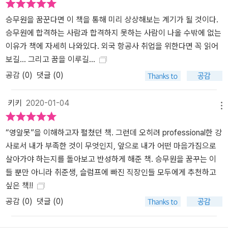
에 통과할 수 있었던 노하우들을 아주 상세하게 소개했다. 해외 항공
승무원을 꿈꾼다면 이 책을 통해 미리 상상해보는 계기가 될 것이다.
사 승무원을 꿈꾸는 지원자뿐만 아니라 해외 취업을 희망하는 사람들
승무원에 합격하는 사람과 합격하지 못하는 사람이 나올 수밖에 없는
에게도 매우 유익한 책이 될 것으로 생각한다. 승무원 지망생들에게
이유가 책에 자세히 나와있다. 외국 항공사 취업을 위한다면 꼭 읽어
꼭 해주고 싶은 그녀의 메시지가 있다. 바로 항공사에 최종 합격하는
보길... 그리고 꿈을 이루길...
것만이 전부가 아니라는 것이다. 승무원이라는 꿈이 출발점이 되어야
지 종착점이 되어서는 안 된다. 합격하는 순간부터 제3의 삶을 그려
공감 (
0
)
댓글 (0)
보고 계획하길 바란다.
키키
2020-01-04
메뉴
“영알못”을 이해하고자 펼쳤던 책. 그런데 오히려 professional한 강
사로서 내가 부족한 것이 무엇인지, 앞으로 내가 어떤 마음가짐으로
살아가야 하는지를 돌아보고 반성하게 해준 책. 승무원을 꿈꾸는 이
들 뿐만 아니라 취준생, 슬럼프에 빠진 직장인들 모두에게 추천하고
싶은 책!!
공감 (
0
)
댓글 (0)