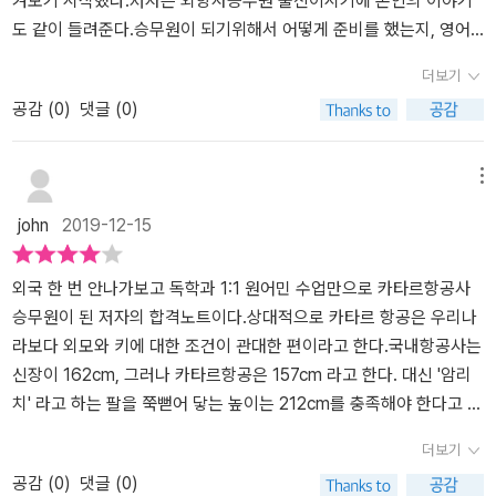
겨보기 시작했다.저자는 외항사승무원 출신이시기에 본인의 이야기
보여줬다.​책 후반부에는 외항사 승무원 면접 스킬에 대한 저자의 경
과 더불어 스튜어디스를 준비하는 사람한테 꼭 한번 권해보고 싶다.
도 같이 들려준다.승무원이 되기위해서 어떻게 준비를 했는지, 영어
험에 바탕한 상세한 내용이 있다. 이런 내용들은 승무원이 되고자 하
나와는 관계가 없는 직업이라 한 번도 자세히는 모르지만, 책을 읽으
공부는 어떻게 하였는지, 영어강사를 하게 된 이야기도, 그리고 다양
더보기
는 분들에게 정말 필요한 내용들이다. 영어에 관심이 있는 나로서는
면 도움이 될 것 같다. 2. 좋았던 구절 실력을 쌓기 위해 수많은 시
한 팁들도 알려준다.영어공부의 다양한 방법들을 들을 수 있어서 좋
공감 (
0
)
댓글 (0)
부록에 수록된 유용한 면접 영어 표현과 해외 항공사 면접 기출 질문,
간과 노력을 투자했다. 나는 운이 아니라, 처절한 노력으로 지금 이 자
았다.영알못이어도 꾸준히 듣고, 말하고, 노력하면 할 수 있다는 걸 직
알아두면 좋은 승무원 면접 항공 영어 등이 관심이 갔고, 꽤 좋은 내용
리까지 왔다. 하나부터 열까지, 머리부터 발끝까지 노력하지 않아도
접 보여준 경우라서 더욱더 와 닿았다.현재도 꾸준하게 영어공부를
들이어서 책을 읽으면서 열심히 메모도 했다.​저자는 이제 승무원에서
되는 부분은 하나도 없었다. - p.28 line 1~4 낯선 환경에 적응해야
하면서 계속해서 본인의 꿈을 위해서 달려가는 모습에, 나를 알고 받
메뉴
영어 강사 그리고 면접 스킬 지도 및 취업 컨설팅을 하고 있다. 승무원
하는 순간이 오면 당황스럽다. 자연스러운 일이다. 그 낯선 감정을 인
아들이는 모습에서도 배울점이 많다고 생각했다.영어공부를 하기위
john
2019-12-15
의 경험을 넘어 이제는 후배 양성에 힘을 쏟고 있다. 저자의 간절함과
정하는 것부터가 시작이라고 생각한다. 인정하고 나면 이제 그 환경
해서는 구체적으로, 시간을 만들어서 많은 시간을 투자하고, 듣기와
의지력을 본받아서 나도 새로운 도전을 시도해봐야겠다.​해당 출판사
과 친해지는 일만 남았다. 새로운 환경을 마음에 드는 사람이라고 생
말하기, 다른 사람의 말을 따라하면서 내 것으로 만들기 등등 다양한
로부터 도서를 제공 받아 작성하는 글입니다.​#영알못 #외항사승무원
각해보면 더욱 이해하기 쉽다. 당신은 마음에 드는 사람이 있다면 어
방법들과 팁들을 이야기해준다.승무원의 이야기도 같이 들을수 있어
외국 한 번 안나가보고 독학과 1:1 원어민 수업만으로 카타르항공사
#1등영어강사 #영어공부법 #외항사승무원합격기 #항공사면접스킬
떻게 하겠는가? 그 사람이 좋아하는 것을 함께 해주며 가까워지려고
서 새로운 분야에 대해서도 들을 수 있어서 좋았다.영어공부는 단순
승무원이 된 저자의 합격노트이다.상대적으로 카타르 항공은 우리나
할 것이다. - p.69 line 17 ~ p.70 line 2 아무리 후배라도, 혹은 어
히 언어공부가 아니라 문화를 이해하고 소통한다는 것에 의미를 더
라보다 외모와 키에 대한 조건이 관대한 편이라고 한다.국내항공사는
린아이라도 자신만의 생각이 있는 것이다. 무시하고 강요할 수 있는
두어야함도 알게 되었다.여러책들도 이야기 해주어서 이야기해준 책
신장이 162cm, 그러나 카타르항공은 157cm 라고 한다. 대신 '암리
상대는 아무도 없다. 어느 조직에서나 위계질서는 존재한다. 특히 승
도 찾아보려 한다.영알못이기에 도움이 많이 될 것 같다.책을 읽으면
치' 라고 하는 팔을 쭉뻗어 닿는 높이는 212cm를 충족해야 한다고 한
무원은 안전을 중요시하기 때문에 위계질서가 있어야 하는 직업군이
서 영어공부법도 배우고, 승무원의 이야기드도 들을수 있고, 긍정적
다. ​항공사 면접은 일반회사와 약간 다른것이 필기시험을 보면서 '암
더보기
다. 그중 직급이나 위치를 이용해 부당한 상황을 연출하는 사람도 있
인 응원을 받아서 좋다.
리치'를 재고 간단한 면접도 병행을 하는 것이다.그리고 다른 나라에
공감 (
0
)
댓글 (0)
다.그러나 벌써 겁먹을 필요는 없다. 어느 조직에서나 나와 맞는 사람
서 행해지는 면접도 참가할 수 있다. 저자는 중국 광저우까지 가서 면