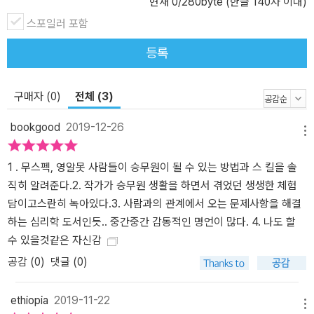
현재
0
/280byte (한글 140자 이내)
다. 그래서 다짐했다. 원하는 목표를 꼭 이루어서 훗날 해외 취업을 희
스포일러 포함
망하는 사람들에게 용기를 주고 가슴을 뛰게 해주는 책을 쓰겠다고.
그때의 다짐이 현재 이 책을 쓰게 된 계기가 되었다. 2011년 6월. 끈
등록
질긴 노력과 도전 끝에, 그녀는 드디어 카타르 항공 승무원 면접에 최
종 합격했다. ‘영알못’, ‘순수 국내파’, ‘무스펙’이었던 그녀가 100:1의
구매자 (0)
전체 (3)
경쟁률을 뚫고 당당히 입사했다. 화려한 경력이나 스펙도 없이 어떻
게 그녀는 꿈을 이룰 수 있었을까? 그것은 바로 ‘간절함’과 ‘의지’의 힘
bookgood
2019-12-26
메뉴
때문이었다. 흔히 간절히 바라면 이루어진다고 말한다. 하지만 간절
한 마음만 가지고서는 저 멀리 있던 꿈이 내 곁으로 성큼 다가오지 않
1 . 무스펙, 영알못 사람들이 승무원이 될 수 있는 방법과 스 킬을 솔
는다. 그 마음에는 단짝 친구처럼 꼭 붙어 다니는 ‘의지’라는 녀석이
직히 알려준다.2. 작가가 승무원 생활을 하면서 겪었던 생생한 체험
있어야 한다. 꿈을 이루고 싶은 마음이 너무도 절실하였기에, 실천으
담이고스란히 녹아있다.3. 사람과의 관계에서 오는 문제사항을 해결
로 옮기고자 한 그녀의 의지 역시 강했다고 말할 수 있다. 이 책은 그
하는 심리학 도서인듯.. 중간중간 감동적인 명언이 많다. 4. 나도 할
녀가 면접에 합격하기까지 겪었던 수많은 시행착오와 끈기를 가지고
수 있을것같은 자신감
도전했던 과정에 대해 자세히 다루고 있다. 또한, 잘 알려지지 않은 승
공감 (
0
)
댓글 (0)
무원 직업에 관한 이야기와 비행기라는 한정된 공간 안에서 겪은 흥
미로운 에피소드도 담았다. 책의 중반부에는 ‘영알못’이 외국 항공사
ethiopia
2019-11-22
승무원과 영어회화 강사가 될 수 있었던 영어 공부법과 승무원 면접
메뉴