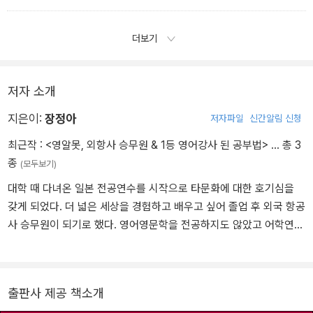
다.
더보기
저자 소개
지은이:
장정아
저자파일
신간알림 신청
최근작 :
<영알못, 외항사 승무원 & 1등 영어강사 된 공부법>
… 총 3
종
(모두보기)
대학 때 다녀온 일본 전공연수를 시작으로 타문화에 대한 호기심을
갖게 되었다. 더 넓은 세상을 경험하고 배우고 싶어 졸업 후 외국 항공
사 승무원이 되기로 했다. 영어영문학을 전공하지도 않았고 어학연수
도 가본 적 없던 그녀는 외국 항공사에 입사하기 위해 국내에서 홀로
영어 공부에 매진했다. 피나는 노력의 결과, 카타르 항공과 홍콩 드래
곤 항공 두 항공사에 최종 합격하는 영광을 누렸다. 카타르 항공에서
출판사 제공 책소개
4년간 근무한 후 한국으로 돌아와 숙명여대에서 SMU-TESOL(성인