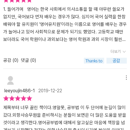
됩니다.그래서 먼저 학습하기 쉬운 모국어를 학습을 영어와 함께하면
텐데, 저자는 그런 길을 선택했다. 그리고 다른 경쟁자들보다 늦게 시
실력향상에 도움 됩니다.저자가 영어로 면접을 준비하면서 또 느낀
작했음에도 불구하고, 저자가 예기한 간절함과 의지를 바탕으로 외항
1. 들어가며 영어는 한국 사회에서 의사소통을 할 때 아무런 쓸모가
것은 면접자도 사람이므로 교감이 중요하다 느꼈습니다.영어 회화를
사 승무원이 되었다. 저자의 외항사 승무원이 되는 과정을 읽으면서,
없지만, 국어보다 먼저 배우는 경우가 많다. 심지어 국어 실력을 한참
공부하면서 면접자와 교감을 해야겠단 생각이 면접을 합격하게 된 키
나는 이렇게까지 노력해봤을까 하는 자책을 하게 되었다. 직장생활을
배워야 할 유치원이 ‘영어유치원’이라는 이름으로 영어를 배우는 경우
포인트로 보입니다.PS.이 책을 읽은 점은 저자의 승무원이라는 직업
하면서도 주어진 환경에 안주하면서 도전이라는 단어는 쓰레기통에
가 늘어나고 있어 사회적으로 문제가 되기도 했었다. 고등학교 때만
때문이었습니다.저자가 여러 나라 사람들과 의사소통 하면서 영어 실
던져버린지 오래인 나. 저자는 영어울렁증을 극복함은 물론, 실제 면
보더라도 국어 학원이나 과외보다는 영어 학원과 과외 시장이 훨씬
력을 늘린 내공을 알고 싶은 마음에 읽게 됐습니다.외국 항공사에 취
접에서 필수 합격 요소인 암리치의 합격선에 도달하지 못했지만, 면
발달되어 있다. 그리고 영어 공부를 국어 공부보다 더 많이 해 국어 문
더보기
업을 준비하는 분들에겐 큰 도움 될것으로 보이는데요.영어면접 노하
접관들에게 긍정적인 모습을 보였기 때문에 합격할 수 있었다. 지금
법을 영어 문법보다 모르는 사람이 많다. 현재 한국 사회와 같이 맹
공감 (
0
)
댓글 (0)
우와 실제 합격 사례들이 잘 정리돼 있어서 책을 보시면서 스킬들을
내 나이가 새로운 도전을 하기엔 머뭇거려지는 나이이기도 하지만,
목적인 영어 찬양은 지양할 필요가 있다. 하지만 영어가 세계의 공영
쉽게 얻을 수 있습니다.
젊은 시절에도 마찬가지였던 것 같다. 새로운 도전이 나에게는 아직
어이며 중요하다는 것은 사실이다. 영어를 모르더라도 한국 사회에서
도 낯설다. 하지만 저자의 승무원 도전기나 승무원 생활기를 읽다보
의사소통 하는데 불편하지 않지만, 세계에서 생산되는 많은 정보를
메뉴
니 반성을 하게 되고, 새로운 다짐도 하게 되었다.​책을 읽으면서 느낀
받아들이는데 시간이 오래 걸린다. 당장 영어를 읽을 수 있으면, 구글
leeyoujin486-1
2019-12-22
점은 저자는 정말 도전정신이 투철하다는 것이다. 좌절할 때도 있지
에 몇 글자만 치면 찾을 수 있다. 하지만 모른다면 정보를 획득하지 못
만, 그 좌절에 굴복하지 않고, 자기가 할 수 있는 다양한 방법으로 이
할 수도 있다. 이 책은 영어와 관련이 없는 꿈을 꾸다 스튜어디스가
를 극복해낸다. 영어 울렁증을 극복한 방법, 승무원 시절 슬럼프를 극
되고 싶어 영어를 공부하는 과정을 설명한 책이다. 사실 영어공부법
제목부터 너무 끌린 책이다.영알못, 공부법 이 두 단어에 눈길이 많이
복한 방법 모두 책 읽는 독자들에게 좋은 영향을 주는 방법들이다. 좌
보다는 승무원이 되는 과정을 담고 있다는 것이 더욱 정확한 설명인
갔다.외항사승무원을 준비하시는 분들이 보면은 더 많은 도움을 받을
절에 갇혀있어서는 아무것도 이루어지지 않는다. 긍정적인 생각으로
것 같다. 영어 공부와 관련된 내용도 충분히 설명되어 있지만, 스튜어
것이라고 생각한다.영어공부법에 대해서 알고싶은 마음에 책장을 넘
도전하는 것만이 내가 원하는 것을 얻을 수 있다는 것을 저자는 몸소
디스가 되는 과정도 매우 자세히 설명되어 있다. 그래서 영어 공부법