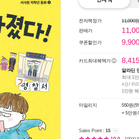
전자책정가
11,000
11,0
판매가
9,90
쿠폰할인가
8,41
카드최대혜택가
알라딘 
최대 1만
시) / 
1만원 
종이
미리
마일리지
550원(5
입니
+ 5만원
Sales Point :
15
10.0
100자평