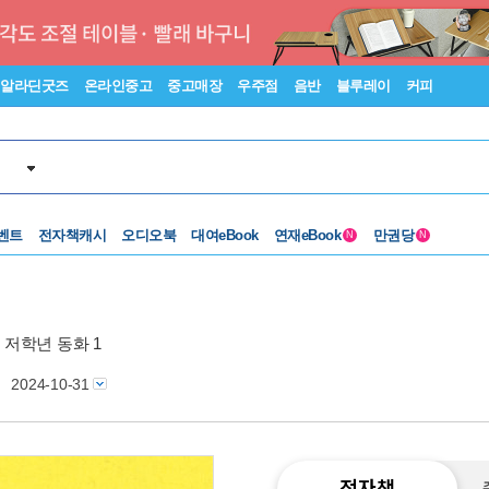
알라딘굿즈
온라인중고
중고매장
우주점
음반
블루레이
커피
벤트
전자책캐시
오디오북
대여eBook
연재eBook
만권당
N
N
 저학년 동화 1
어
2024-10-31
전자책