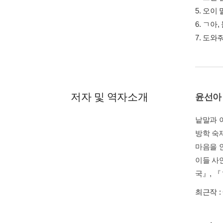
5. 오이
6. ㄱ아
7. 도와줘
저자 및 역자소개
윤선아
낱말과 
방학 숙
마음을 
이들 사
국』, 『
최근작 :