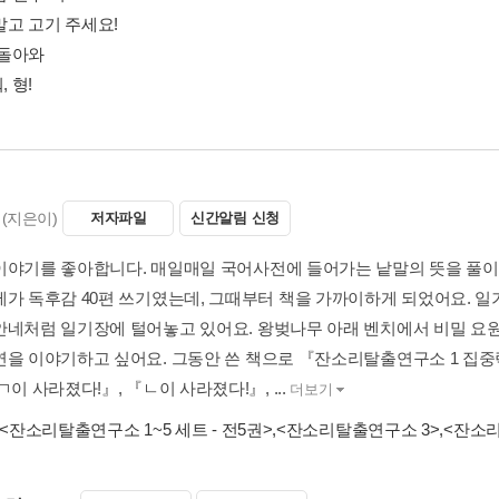
 말고 고기 주세요!
, 돌아와
, 형!
(지은이)
저자파일
신간알림 신청
이야기를 좋아합니다. 매일매일 국어사전에 들어가는 낱말의 뜻을 풀이하
제가 독후감 40편 쓰기였는데, 그때부터 책을 가까이하게 되었어요. 일
안네처럼 일기장에 털어놓고 있어요. 왕벚나무 아래 벤치에서 비밀 요원
연을 이야기하고 싶어요. 그동안 쓴 책으로 『잔소리탈출연구소 1 집중
ㄱ이 사라졌다!』, 『ㄴ이 사라졌다!』, ...
더보기
<잔소리탈출연구소 1~5 세트 - 전5권>
,
<잔소리탈출연구소 3>
,
<잔소리