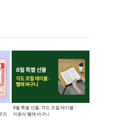
:
8월 특별 선물. 각도 조절 테이블 ·
21세기 최고의 책
 굿즈
이동식 빨래 바구니