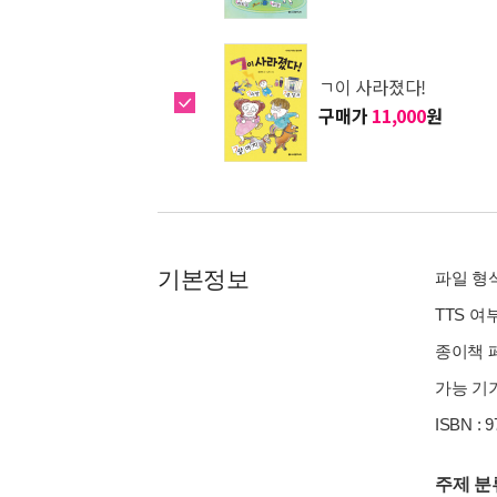
ㄱ이 사라졌다!
구매가
11,000
원
기본정보
파일 형식 
TTS 여
종이책 페이
가능 기기
ISBN : 
주제 분