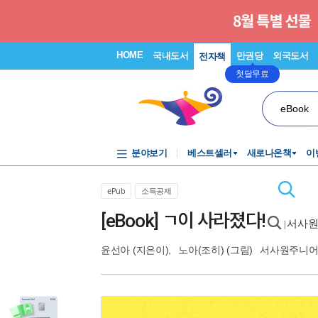
HOME
국내도서
만권당
외국도서
전자책
첫달무료
eBook
분야보기
베스트셀러
새로나온책
이
ePub
소득공제
[eBook] ㄱ이 사라졌다!
서사원
|
윤선아
(지은이),
노아(조히)
(그림)
서사원주니