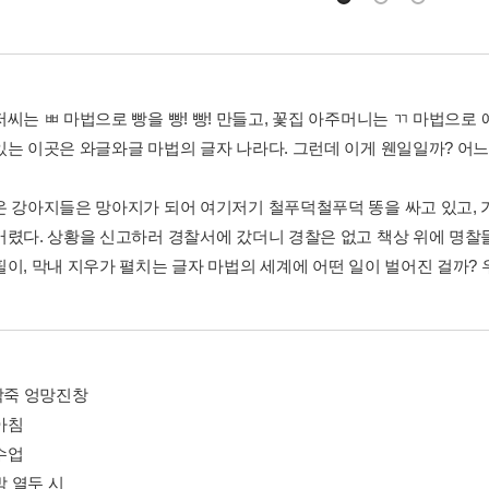
씨는 ㅃ 마법으로 빵을 빵! 빵! 만들고, 꽃집 아주머니는 ㄲ 마법으로 
있는 이곳은 와글와글 마법의 글자 나라다. 그런데 이게 웬일일까? 어느
온 강아지들은 망아지가 되어 여기저기 철푸덕철푸덕 똥을 싸고 있고, 
버렸다. 상황을 신고하러 경찰서에 갔더니 경찰은 없고 책상 위에 명찰들
필이, 막내 지우가 펼치는 글자 마법의 세계에 어떤 일이 벌어진 걸까? 
죽박죽 엉망진창
 아침
 수업
 밤 열두 시