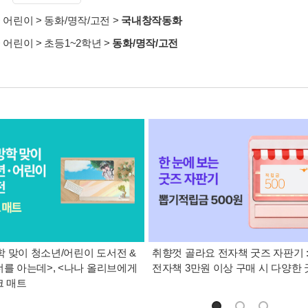
>
어린이
>
동화/명작/고전
>
국내창작동화
>
어린이
>
초등1~2학년
>
동화/명작/고전
 맞이 청소년/어린이 도서전 &
취향껏 골라요 전자책 굿즈 자판기 
너를 아는데>, <나나 올리브에게
전자책 3만원 이상 구매 시 다양한
크 매트