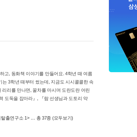
고, 동화책 이야기를 만들어요. 4학년 때 여름
기는 3학년 때부터 썼는데, 지금도 시시콜콜한 속
 리리를 만나면, 꿀차를 마시며 도란도란 어린
력 도둑을 잡아라』, 『람 선생님과 도토리 약
탈출연구소 1>
… 총 37종
(모두보기)