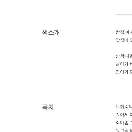
책소개
빵집 아저
맛집이 
산책 나
날아가 
연이와 
목차
1. 뒤
2. 어제
3. 마법
4. 그날