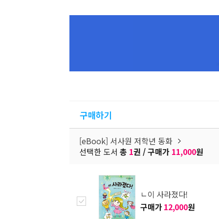
구매하기
[eBook] 서사원 저학년 동화
선택한 도서
총
1
권 / 구매가
11,000
원
ㄴ이 사라졌다!
구매가
12,000
원