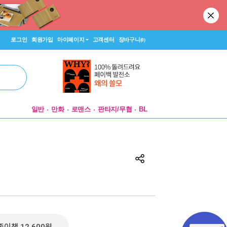
로그인
회원가입
마이페이지
고객센터
장바구니
(0)
일반
만화
로맨스
판타지/무협
BL