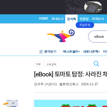
HOME
국내도서
만권당
외국도서
전자책
첫달무료
eBook
분야보기
베스트셀러
새로나온책
이
PDF
소득공제
[eBook] 토마토 탐정: 사라
강우주
(지은이)
밸류체인북스
2024-11-27