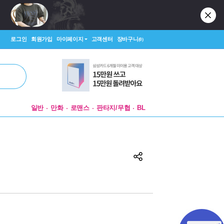
로그인
회원가입
마이페이지
고객센터
장바구니
(0)
일반
만화
로맨스
판타지/무협
BL