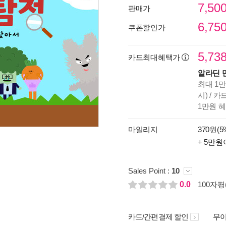
7,50
판매가
6,75
쿠폰할인가
5,73
카드최대혜택가
알라딘 
최대 1만
시) / 
1만원 
마일리지
370원(5
+ 5만원
Sales Point :
10
0.0
100자평(
카드/간편결제 할인
무이