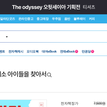
알라딘굿즈
온라인중고
중고매장
우주점
음반
블루레이
커피
벤트
전자책캐시
오디오북
대여eBook
연재eBook
만권당
N
N
진 채소 아이들을 찾아서
전자책정가
7,500원