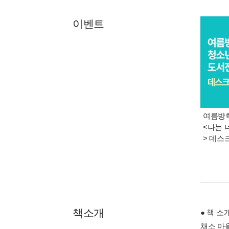
이벤트
여름방학
<나는 
> 데스
책소개
● 책 소
채소 마