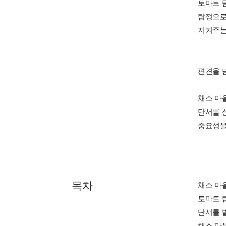
토마토 
탐정으로
지켜주는
편견을 
채소 마
단서를 
중요성을
목차
채소 마
토마토 
단서를 
채소 마