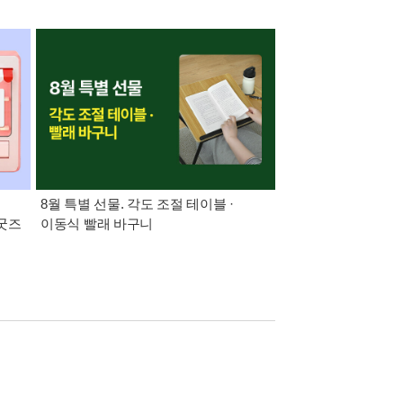
:
8월 특별 선물. 각도 조절 테이블 ·
21세기 최고의 책
 굿즈
이동식 빨래 바구니