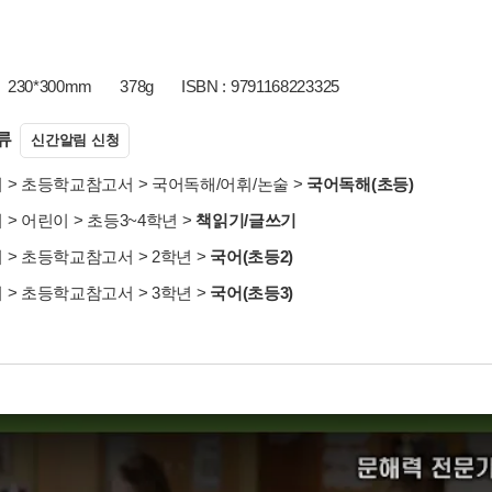
230*300mm
378g
ISBN : 9791168223325
류
신간알림 신청
서
>
초등학교참고서
>
국어독해/어휘/논술
>
국어독해(초등)
서
>
어린이
>
초등3~4학년
>
책읽기/글쓰기
서
>
초등학교참고서
>
2학년
>
국어(초등2)
서
>
초등학교참고서
>
3학년
>
국어(초등3)