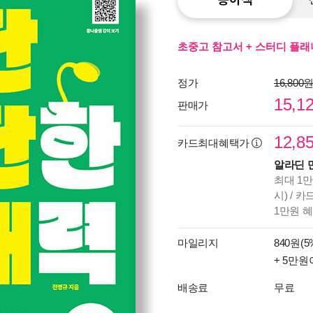
초중고 참고서 + 스터디 플래너
정가
16,800
15,1
판매가
12,8
카드최대혜택가
알라딘 
최대 1만
시) / 
1만원 
마일리지
840원(5
+ 5만원
배송료
무료