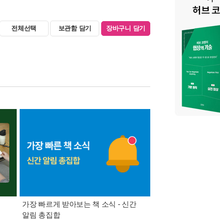
전체선택
보관함 담기
장바구니 담기
가장 빠르게 받아보는 책 소식 - 신간
경기컬처패스 1만원 
알림 총집합