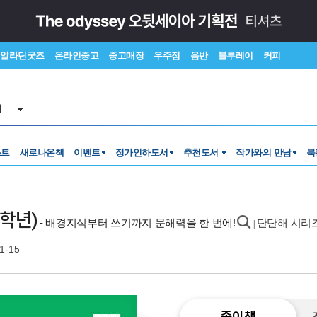
알라딘굿즈
온라인중고
중고매장
우주점
음반
블루레이
커피
서
스트
새로나온책
이벤트
정가인하도서
추천도서
작가와의 만남
북
3학년)
- 배경지식부터 쓰기까지 문해력을 한 번에!
단단해 시리즈
|
1-15
종이책