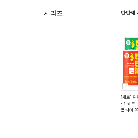
시리즈
단단해 
[세트] 
~4 세트 
물쌤이 