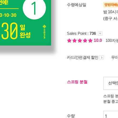
수령예상일
양탄자배
밤 10
(중구 서
Sales Point :
736
10.0
100자평
카드/간편결제 할인
무이
스프링 분철
선택
스프링 
분철 중
수량