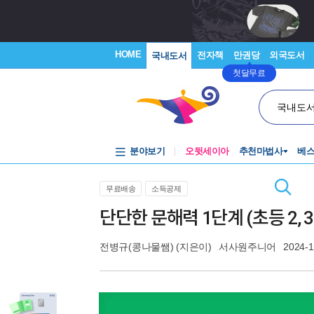
HOME
전자책
만권당
외국도서
국내도서
첫달무료
국내도
분야보기
오뒷세이아
추천마법사
베
무료배송
소득공제
단단한 문해력 1단계 (초등 2, 
전병규(콩나물쌤)
(지은이)
서사원주니어
2024-1