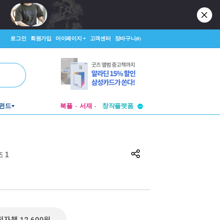
로그인
회원가입
마이페이지
고객센터
장바구니
(0)
투비컨티뉴드
펀드
북플
서재
창작플랫폼
투비컨티뉴드
 1