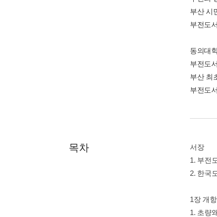
부산 시
부전도서
동의대학
부전도서
부산 최
부전도서
목차
서장
1. 부
2. 한
1장 개
1. 초