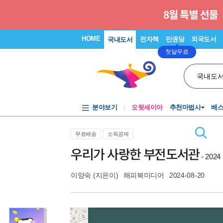
HOME
전자책
만권당
외국도서
국내도서
첫달무료
국내도
분야보기
오뒷세이아
추천마법사
베
무료배송
소득공제
우리가 사랑한 부전도서관
- 2
이양숙
(지은이)
해피북미디어
2024-08-20