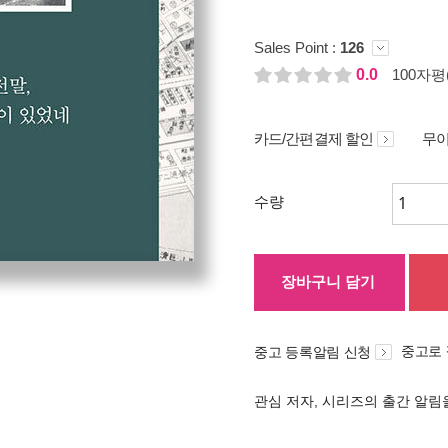
Sales Point :
126
0.0
100자평(
카드/간편결제 할인
무이
수량
장바구니 담기
중고로
중고 등록알림 신청
관심 저자, 시리즈의 출간 알