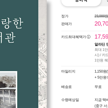
정가
23,000
20,7
판매가
17,5
카드최대혜택가
알라딘 
최대 1만
시) / 
1만원 
마일리지
1,150원(
+ 5만원
배송료
무료
수령예상일
지금 택배
(중구 서