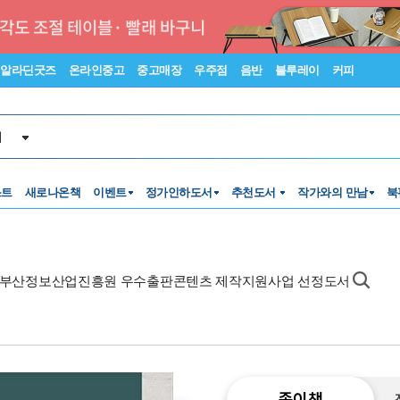
알라딘굿즈
온라인중고
중고매장
우주점
음반
블루레이
커피
서
스트
새로나온책
이벤트
정가인하도서
추천도서
작가와의 만남
북
024 부산정보산업진흥원 우수출판콘텐츠 제작지원사업 선정도서
종이책