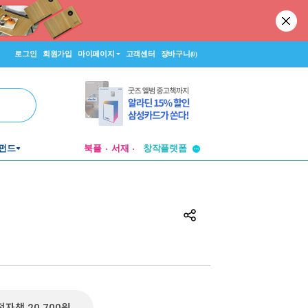
로그인
회원가입
마이페이지
고객센터
장바구니
(0)
투비컨티뉴드
펀드
북플
서재
창작플랫폼
투비컨티뉴드