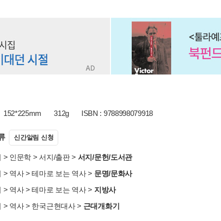
152*225mm
312g
ISBN : 9788998079918
류
신간알림 신청
서
>
인문학
>
서지/출판
>
서지/문헌/도서관
서
>
역사
>
테마로 보는 역사
>
문명/문화사
서
>
역사
>
테마로 보는 역사
>
지방사
서
>
역사
>
한국근현대사
>
근대개화기