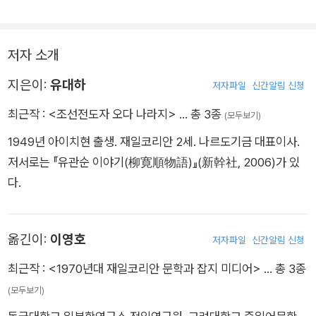
입 구(口) 안에 십자가 모양의 한자 십(十) 자가 들어있어 골랐다
고 한다. 그리고 영원한 속죄의 복을 표상하기 위해 이름을 영복
(永福)이라 정했다.
저자 소개
한국과 일본은 해방 후 약 20년이 흐른 1965년, 한일기본조약을
지은이:
유대하
저자파일
신간알림 신청
조인했고 2025년에는 한일국교정상화 60주년을 맞이한다. 그
최근작 :
<조선전도자 오다 나라지>
… 총 3종
(모두보기)
러나 북한은 여전히 한국과 휴전 중이고, 일본과는 국교조차 없
1949년 아이치현 출생. 재일코리안 2세. 나르도기금 대표이사.
다. 남북이 하나였던 그때, 한반도를 걸으며 종교로 사랑을 실천
저서로는 『유관순 이야기(柳寛順物語)』(新幹社, 2006)가 있
하고 조선과 일본의 경계를 없애고자 했던 그의 눈에 비친 조선은
다.
어떤 모습이었을까? 이 책은 그의 눈에 비친 조선의 모습, 그리고
우리 역사에 누락되고 잊혀져 있었던 그를 되살린다.
옮긴이:
이영호
저자파일
신간알림 신청
최근작 :
<1970년대 재일코리안 문학과 잡지 미디어>
… 총 3종
(모두보기)