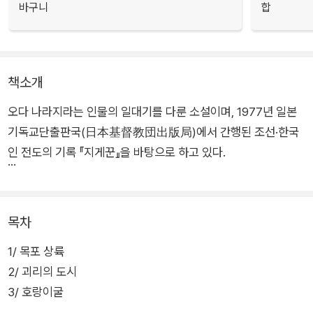
바구니
합
책소개
오다 나라지라는 인물의 일대기를 다룬 소설이며, 1977년 일본
기독교단출판국(日本基督教団出版局)에서 간행된 조선·한국
인 전도의 기록 『지게꾼』을 바탕으로 하고 있다.
한정된 기독교계에서는 그의 이름이 생소하기만 하다. 그는 일제
강점기에 조선 땅에 홀로 건너가 기독교 명제 중 하나인 ‘이웃 사
목차
랑’을 실천하고, 아시아 패권 수립을 목표로 했던 일본에 시비(是
1/ 목포 상륙
非)를 가리지 않고 감연(敢然)히 맞섰던 인물이다. 그는 조선인
2/ 괴리의 도시
을 이해하기 위해 언어, 문화를 배우고 심지어 이름마저 바꿨다.
3/ 호랑이굴
그의 한글 이름 전영복에는 깊은 의미가 있다. 성(姓)인 전(田)은