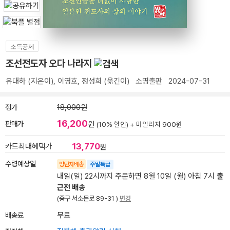
소득공제
조선전도자 오다 나라지
유대하
(지은이),
이영호
,
정성희
(옮긴이)
소명출판
2024-07-31
정가
18,000원
16,200
판매가
원
(10% 할인) +
마일리지 900원
13,770
카드최대혜택가
원
수령예상일
양탄자배송
주말특급
내일(일) 22시까지 주문하면 8월 10일 (월) 아침 7시
출
근전 배송
(중구 서소문로 89-31 )
변경
배송료
무료