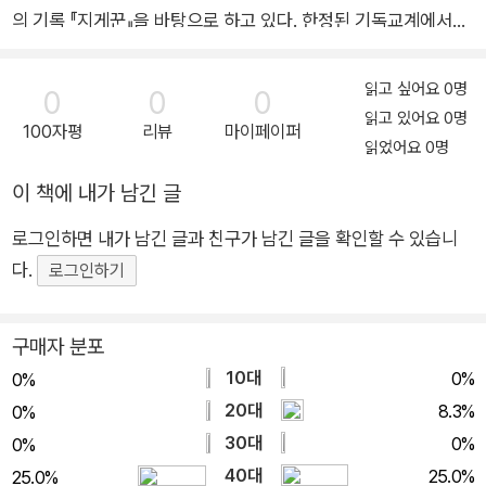
의 기록 『지게꾼』을 바탕으로 하고 있다. 한정된 기독교계에서는
그의 이름이 생소하기만 하다. 그는 일제강점기에 조선 땅에 홀로
건너가 기독교 명제 중 하나인 ‘이웃 사랑’을 실천하고, 아시아 패
읽고 싶어요 0명
0
0
0
권 수립을 목표로 했던 일본에 시비(是非)를 가리지 않고 감연
읽고 있어요 0명
100자평
리뷰
마이페이퍼
(敢然)히 맞섰던 인물이다. 그는 조선인을 이해하기 위해 언어,
읽었어요 0명
문화를 배우고 심지어 이름마저 바꿨다. 그의 한글 이름 전영복에
이 책에 내가 남긴 글
는 깊은 의미가 있다. 성(姓)인 전(田)은 입 구(口) 안에 십자가
로그인하면 내가 남긴 글과 친구가 남긴 글을 확인할 수 있습니
모양의 한자 십(十) 자가 들어있어 골랐다고 한다. 그리고 영원한
다.
속죄의 복을 표상하기 위해 이름을 영복(永福)이라 정했다. 한국
로그인하기
과 일본은 해방 후 약 20년이 흐른 1965년, 한일기본조약을 조
인했고 2025년에는 한일국교정상화 60주년을 맞이한다. 그러
구매자 분포
나 북한은 여전히 한국과 휴전 중이고, 일본과는 국교조차 없다.
10대
0%
0%
남북이 하나였던 그때, 한반도를 걸으며 종교로 사랑을 실천하고
20대
8.3%
0%
조선과 일본의 경계를 없애고자 했던 그의 눈에 비친 조선은 어떤
30대
0%
0%
모습이었을까? 이 책은 그의 눈에 비친 조선의 모습, 그리고 우리
40대
25.0%
25.0%