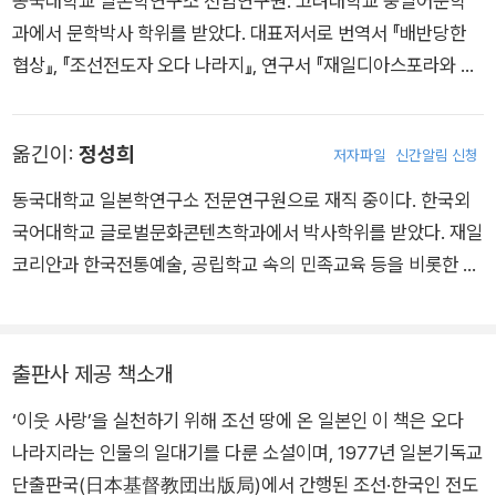
동국대학교 일본학연구소 전임연구원. 고려대학교 중일어문학
과에서 문학박사 학위를 받았다. 대표저서로 번역서 『배반당한
협상』, 『조선전도자 오다 나라지』, 연구서 『재일디아스포라와 글
로컬리즘』 등이 있다.
옮긴이:
정성희
저자파일
신간알림 신청
동국대학교 일본학연구소 전문연구원으로 재직 중이다. 한국외
국어대학교 글로벌문화콘텐츠학과에서 박사학위를 받았다. 재일
코리안과 한국전통예술, 공립학교 속의 민족교육 등을 비롯한 재
일코리안 문화에 관심을 가지고 연구하고 있다. 공동 역서로는
『재일조선인미술사 1945-1962』 이 있다.
출판사 제공 책소개
‘이웃 사랑’을 실천하기 위해 조선 땅에 온 일본인 이 책은 오다
나라지라는 인물의 일대기를 다룬 소설이며, 1977년 일본기독교
단출판국(日本基督教団出版局)에서 간행된 조선·한국인 전도