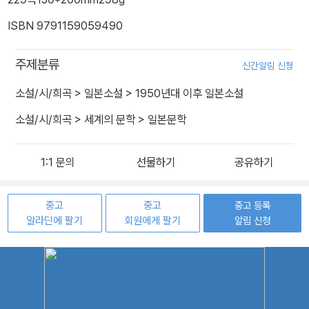
ISBN 9791159059490
주제분류
신간알림 신청
소설/시/희곡
>
일본소설
>
1950년대 이후 일본소설
소설/시/희곡
>
세계의 문학
>
일본문학
선물하기
공유하기
중고
중고
중고 등록
알라딘에 팔기
회원에게 팔기
알림 신청