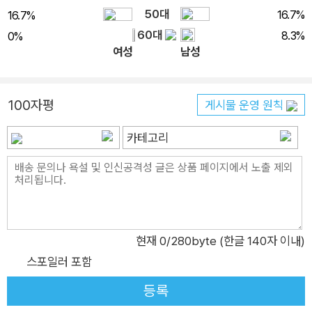
역사에 누락되고 잊혀져 있었던 그를 되살린다. 화합과 공존의 시
50대
16.7%
16.7%
대를 기다리며 이 책이 일본에서 출판되고 16년이라는 시간이 흘
60대
8.3%
0%
렀다. 그 사이 한국 문화는 ‘한류’라는 이름으로 세계적으로 인정
여성
남성
받았고, 한국과 북한은 남북정상회담을 하는 등 서서히 거리를 좁
히고 있다. 이는 오다 나라지처럼 서로의 문화를 이해하려 노력했
100자평
던 사람들이 있었기 때문일 것이다. 앞으로도 그런 사람들이 많아
게시물 운영 원칙
진다면 더없는 보람일 것이다. 글로벌시대인 현재 한국인과 일본
카테고리
인은 국경을 오가며 우호적인 관계를 만들고 있다. 오다 나라지의
실천처럼 일국(一國)중심의 태도를 넘어 화합과 공존의 시대가
찾아올 것이라 믿어 의심치 않는다. 전도서 제3장 8절은 “사랑할
때가 있고 미워할 때가 있으며 전쟁할 때가 있고 평화할 때가 있
느니라”고 말한다. 이 책을 읽는 순간만큼은 오다 나라지가 생애
현재
0
/280byte (한글 140자 이내)
를 바쳐 설파했던 “사랑(愛)과 화(和)”를 느낄 수 있는, “미워할
스포일러 포함
때가 있으며 전쟁할 때가 있”는 것이 아니라 “사랑할 때가 있고
평화할 때가 있는” 시간이 되기를 바란다.
등록