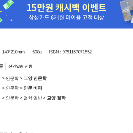
140*210mm
608g
ISBN : 9791167071552
류
신간알림 신청
서
>
인문학
>
교양 인문학
서
>
인문학
>
인문 비평
서
>
인문학
>
철학 일반
>
교양 철학