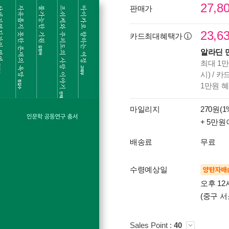
27,8
판매가
23,6
카드최대혜택가
알라딘 
최대 1만
시) / 
1만원 
마일리지
270원(1
+ 5만원
배송료
무료
수령예상일
양탄자배
오후 12
(중구 서
Sales Point :
40