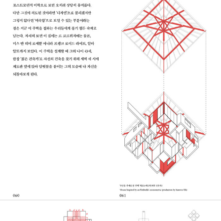
활동하는 건축가 팔라(fala)가 쓴 ‘추천의 글’과 건축비평가이자 건축
역사가인 최원준의 ‘리뷰’가 책의 시작과 끝을 장식하면서, 『잃어버린
한국의 주택들』은 안과 밖의 담론과 연결되는 균형을 갖추게 되었다.
“여덟 채의 검박한 단독주택은 오래된 것과 새로운 것, 기능과 형태,
건축가와 건축주, 그리고 이상적 포부와 실용적 조건 사이의 흔한 이
분법적 관계를 드러낸다. 이 프로젝트들은 포르투에서 약 1만 164k
m 떨어진 먼 서울에 있지만 알바로 시자, 아돌프 로스, 로버트 벤투
리, 그리고 데니스 스콧 브라운 같은 우리에게 친숙하고 나름 가까운
레퍼런스들과 관계를 맺고 있다.” - 팔라, ‘추천의 글’, 26쪽
“『잃어버린 한국의 주택들』은 다양하면서도 일관성 있게 선별된 주
택 작업들을 소개한다. 이 집들은 절대 평범하지 않은, 수학적이면서
조형적인 프로젝트다. 독특한 형식적 실험을 묘사하면서 동시에 건축
주, 도시의 규제와 제약, 지역 정치 등 각 시대의 한계와 어려움을 극
복하려 노력한다. 이 집들은 또한 전통 주택에서 몇 가지 익숙한 요소