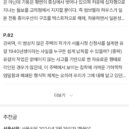
은 아닌데 기둥은 평면의 중심에서 벗어나 있으며 허공에 십자형으로
그가 특히 주택에 관심을 가진 이유는 건축가의 내적 의지가 오롯이
지나는 들보를 교차점에서 지지할 뿐이다. 즉 엄브렐라 하우스가 일
발현될 수 있는 대상이었기 때문이다. 그럼에도 불구하고, 클라이언
본 전통 종이우산의 구조를 텍스트적으로 해체, 차용하면서 일본성을
트의 요구를 반영해야 하는 주택의 특성상 시작부터 한계와 제약을
획득하고 있다면, ‘우산을 주제로 한 주택’은 일상에서 느낀 감정을 콘
안은 건축가의 상황을 묘사하며 서재원은 건축가를 ‘중간 존재’로 규
텍스트적으로 재현하는 실존적 태도에 방점이 있다고 봐야 한다.
P.82
정한다. 따라서 주택이야말로 이상과 현실의 사이에서 고뇌하는 건축
강씨댁, 이 범상치 않은 주택의 작가가 서울시청 신청사를 설계한 유
가의 사고와 철학이 집약적으로 투영된 대상이라 말한다.
걸 1940년생이라는 사실을 누구든 쉽게 납득할 수 있을까? (중략)
유걸의 작업은 얽매이지 않는 사고를 기반으로 한 자유로운 형태로
“의뢰인의 요구 사항이 있고 지켜야 할 제약이 있다는 점에서 순수 예
각인된 경우가 많은데, 이 주택에서 보이는 집착에 가까운 기하학적
술이 될 수 없을 뿐만 아니라 시대의 요구 또한 짊어지고 있다는 점에
엄밀함과 폐쇄된 형식적 체계는 오히려 우리가 그에 대해 알고 있던
서 건축가는 목사와 목수 사이에서, 기능과 형태 사이에서, 그리고 구
자유 정신과는 거리가 먼 근본주의자의 것처럼 보인다.
상과 구축 사이에서 끊임없이 방황할 수밖에 없는 ‘중간 존재’가 된다.
더보기
그리고 그로 인한 고뇌의 흔적은 고스란히 도면과 건물에 남는다. 따
라서 건축가의 주택 작업은 여타의 다른 건물보다 건축가의 진솔한
고민을 농밀하게 엿볼 수 있는 좋은 매개가 된다.” - ‘프롤로그’, 12쪽
추천글
서울신문:
서울신문 2024년 3월 15일자 '책꽂이'