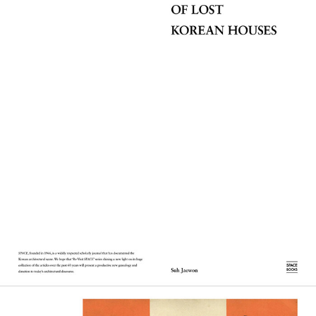
분류되지 않는 이 주택들 사이에서 건축가들의 이후 건축 행보에 영
향을 미치는 단서, 혹은 자신들의 주요작들과 달리 새로운 실험을 감
행했던 도전, 나아가 ‘한국성’과 같은 시대의 부름에 대응하는 태도 등
을 포착해낸다. ‘매너리스트의 보석 상자’(유걸), ‘짓다만 표정’(조창
걸), ‘한국성이라는 그 추상적 원죄’(김석재), ‘고뇌하는 계단’(공일
곤) 등 각 주택에 붙은 특징적인 제목들은 그가 집중적으로 분석한 대
상(요소)과 주제를 단적으로 드러내며 독자들에게 호기심과 궁금증
을 유발한다.
건축가의 표현 방식들에 대한 분석과 성찰,
형식주의에 입각한 독자적 재해석
책 말미의 ‘리뷰’에서 최원준(숭실대학교 교수)은 “오늘날 우리 건축
계에서 사전 정보 없이 건물의 모습만으로 그 건축가를 바로 알아챌
수 있는 경우를 꼽자면 에이오에이 아키텍츠 건축사사무소의 서재원
이 대표적”이라 설명하며, “엄정한 형식을 통한 건축적 소통에서 서