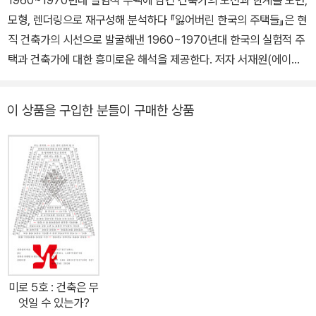
모형, 렌더링으로 재구성해 분석하다 『잃어버린 한국의 주택들』은 현
직 건축가의 시선으로 발굴해낸 1960~1970년대 한국의 실험적 주
택과 건축가에 대한 흥미로운 해석을 제공한다. 저자 서재원(에이오
에이 아키텍츠 건축사사무소 대표)은 당시 국내 유일의 건축전문지였
던 「SPACE(공간)」에 게재된 주택 중 여덟 개 프로젝트를 선별한 뒤,
이 상품을 구입한 분들이 구매한 상품
지면의 자료를 근거로 직접 도면, 모형, 렌더링 등을 다시 제작하면서
건축가의 의도를 나름의 시각으로 분석하고 추론해나간다. 2021년
부터 2022년까지 「SPACE(공간)」에 연재됐던 ‘리-비지트 「SPAC
E」’를 바탕으로 기획된 이 책은 그간 중요하게 다뤄지지 않았던 주택
작업을 새롭게 조명함으로써, 한국의 근현대 건축사의 빈칸을 채우는
시도라는 점에서 중요한 가치가 있다. 또한 이 주택에서 저자가 읽어
낸 당대 건축가들의 도전과 한계는 한국성, 주어진 조건에 대한 극복,
조형성 실험 등 50여 년이 지난 오늘날의 건축을 바라보는 데에도 유
효한 관점을 제공한다. “오랜 기간 잊혀졌던 1960~1970년대의 주
미로 5호 : 건축은 무
택 작품들은, 서재원의 재발견과 해석을 통해 다시 현재성을 갖게 되
엇일 수 있는가?
었다. 기존 관행과 다른 새로운 제안들을 통해 건축적 사고와 표현 형