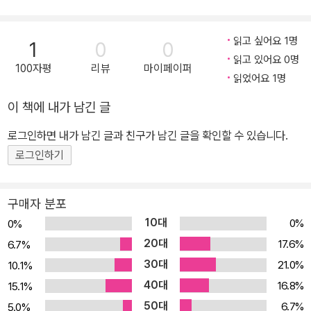
식에 다양성을 더했던 당대 주택 영역의 사례에 대한 생생한 해석은,
흔히 거장의 작품이나 국가 주도의 대형 건축 사업, 그리고 아파트 출
읽고 싶어요 1명
1
0
0
현에 집중되었던 우리의 역사적 시각을 넓혀주고 있다. (중략) 심도
읽고 있어요 0명
100자평
리뷰
마이페이퍼
있는 해석들이 더해지면서, 우리의 근현대건축사는 몇몇 밝은 별들을
읽었어요 1명
잇는 별자리가 아니라 총체적인 은하계로 확장되어 인식될 수 있을
이 책에 내가 남긴 글
것이다.” - 최원준(숭실대학교 교수), ‘리뷰’, 379쪽
로그인하면 내가 남긴 글과 친구가 남긴 글을 확인할 수 있습니다.
로그인하기
구매자 분포
10대
0%
0%
20대
17.6%
6.7%
30대
21.0%
10.1%
40대
16.8%
15.1%
50대
6.7%
5.0%