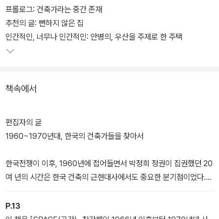
2021년부터 2022년까지 「SPACE(공간)」에 연재됐던 ‘리-비지트
프롤로그: 건축가라는 중간 존재
「SPACE」’를 바탕으로 기획된 이 책은 그간 중요하게 다뤄지지 않았
추천의 글: 뻔하지 않은 집
던 주택 작업을 새롭게 조명함으로써, 한국의 근현대 건축사의 빈칸
인간적인, 너무나 인간적인: 안병의, 우산을 주제로 한 주택
을 채우는 시도라는 점에서 중요한 가치가 있다. 또한 이 주택에서 저
자가 읽어낸 당대 건축가들의 도전과 한계는 한국성, 주어진 조건에
대한 극복, 조형성 실험 등 50여 년이 지난 오늘날의 건축을 바라보
책속에서
는 데에도 유효한 관점을 제공한다.
※ 누드 제본 도서입니다.
편집자의 글
1960~1970년대, 한국의 건축가들을 찾아서
한국전쟁이 이후, 1960년에 접어들면서 박정희 정권이 집권했던 20
여 년의 시간은 한국 건축의 근현대사에서도 중요한 분기점이었다.
이른바 ‘발전 국가 시기’로 명명되는 이 기간 동안 「건축법」(1962)이
제정되었고, 정권의 휘하에서 종합박물관, 정부청사 등 설계공모를
P.13
통해 본격적인 프로파간다 건축이 생산됐다. 하지만 그 역사에 대한