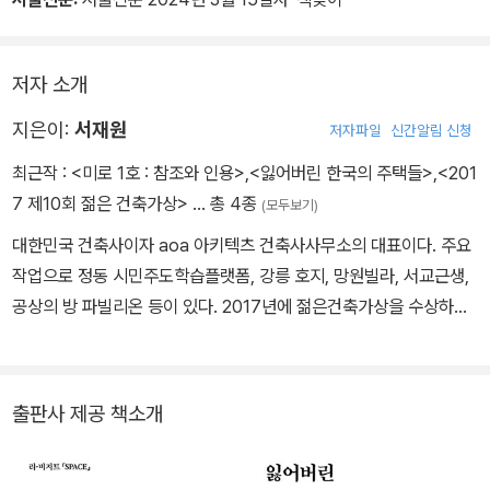
새롭게 조명하는 8인의 건축가, 주택에 담긴 질문들
저자 소개
“서재원은 단독주택에 주목했는데, 공공재적 성격이 상대적으로 약
하고 한정된 의뢰인과 사용자를 대상으로 하기에 내재적 형식미에 대
지은이:
서재원
저자파일
신간알림 신청
한 실험들을 가장 꽃피울 수 있는 영역이기 때문이다.
최근작 :
<미로 1호 : 참조와 인용>
,
<잃어버린 한국의 주택들>
,
<201
그가 선별한 여덟 채의 주택은 눈에 띄는 형태적인 공통점을 갖고 있
7 제10회 젊은 건축가상>
… 총 4종
(모두보기)
지는 않지만, 제각각 독특한 형식적인 문제들을 설정한 작품들이다.”
- 최원준, ‘리뷰’, 372쪽
대한민국 건축사이자 aoa 아키텍츠 건축사사무소의 대표이다. 주요
작업으로 정동 시민주도학습플랫폼, 강릉 호지, 망원빌라, 서교근생,
서재원이 발굴해낸 건축가와 주택 작업들의 면면을 보면, 오늘날에도
공상의 방 파빌리온 등이 있다. 2017년에 젊은건축가상을 수상하였
유효한 흥미로운 주제와 시사점을 발견할 수 있다. 안병의의 우산을
고 2022년에 TSK 펠로우십의 대상자로 선정되었다. 『건축의 메타
주제로 한 주택 계획안은 비슷한 시기에 계획된 일본 건축가 가즈오
게임』(2014), 『잃어버린 한국의 주택들』(2024)을 썼으며, 『SPAC
시노하라의 엄브렐라 하우스와 비교를 통해 참조 대상(우산)을 바라
E』, 『건축평단』, 『A+U』 등의 잡지에 글을 기고했다. 2021 젊은건축
출판사 제공 책소개
보는 두 나라의 다른 해석과 태도를 드러낸다. 유걸의 초기작인 강씨
가상, 2022 정림학생건축상, 2025 베니스비엔날레 예술감독선정위
댁에서는 루이스 칸의 영향을 언급하며, 기하학의 이성적 엄밀함과
원으로 활동했다. 한국사회의 모순적 현상을 비판적 수용의 관점으로
감성적 공간을 통합하려는 자족적 시스템을 통해 콘텍스트에 대한 윤
바라보고 건축적 언어로 풀어내는 시도를 통해 한국 현대 건축의 가