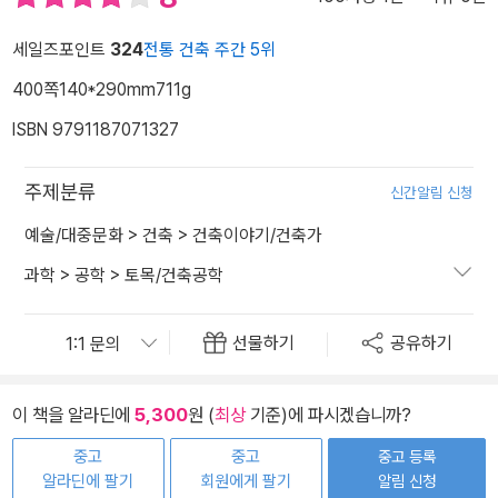
세일즈포인트
324
전통 건축 주간 5위
400쪽
140*290mm
711g
ISBN 9791187071327
주제분류
신간알림 신청
예술/대중문화
>
건축
>
건축이야기/건축가
과학
>
공학
>
토목/건축공학
선물하기
공유하기
이 책을 알라딘에
5,300
원 (
최상
기준)에 파시겠습니까?
중고
중고
중고 등록
알라딘에 팔기
회원에게 팔기
알림 신청