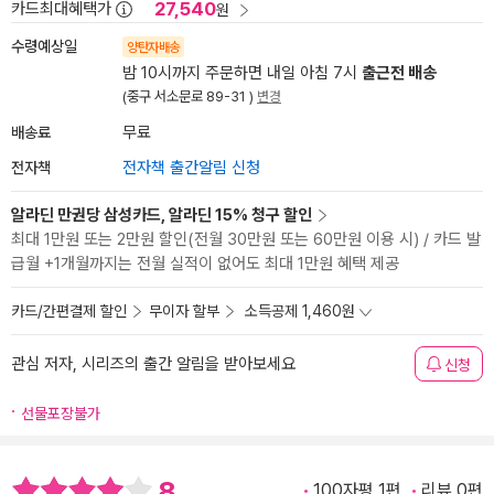
27,540
카드최대혜택가
원
수령예상일
양탄자배송
밤 10시까지 주문하면 내일 아침 7시
출근전 배송
(중구 서소문로 89-31 )
변경
배송료
무료
전자책
전자책 출간알림 신청
알라딘 만권당 삼성카드, 알라딘 15% 청구 할인
최대 1만원 또는 2만원 할인(전월 30만원 또는 60만원 이용 시) / 카드 발
급월 +1개월까지는 전월 실적이 없어도 최대 1만원 혜택 제공
카드/간편결제 할인
무이자 할부
소득공제 1,460원
관심 저자, 시리즈의 출간 알림을 받아보세요
신청
선물포장불가
8
100자평 1편
리뷰 0편