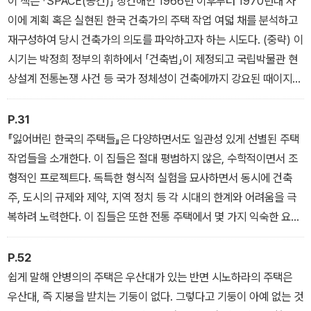
이 책은 「SPACE(공간)」 창간해인 1966년 이후부터 1970년대 사
기록과 해석은 김수근, 김중업 등 굵직한 공공 프로젝트를 주도했던
이에 계획 혹은 실현된 한국 건축가의 주택 작업 여덟 채를 분석하고
몇몇 건축가들에 집중됐다. 이들을 제외하고 당시 한국 건축계를 구
재구성하여 당시 건축가의 의도를 파악하고자 하는 시도다. (중략) 이
성했던 여러 건축가들의 이름과 행적, 그들이 생산한 건축에 대한 본
시기는 박정희 정부의 휘하에서 「건축법」이 제정되고 국립박물관 현
격적인 논의가 시작된 것은 불과 10여 년 전부터의 일이다. 권력의 근
상설계 전통논쟁 사건 등 국가 정체성이 건축에까지 강요된 때이지만
거리에 있지 않았던 당대 건축가들의 실천과 도전에 대한 역사는 어
이러한 상황에서 오히려 주관적 ‘내적 의지’를 강하게 드러낸 건축가
디서부터 찾아야 할까? 건축가 서재원은 50여 년이 흐른 현시점에서
들의 작업을 통해 지금 우리 시대의 건축가에게 주어진 소여에 대해
P.31
이러한 질문을 품고 당대 유일한 건축전문지였던 잡지의 지면을 대상
되돌아볼 수 있는 계기를 찾고자 했다. - ‘프롤로그’
『잃어버린 한국의 주택들』은 다양하면서도 일관성 있게 선별된 주택
으로 그 흔적을 찾아 나섰다.
작업들을 소개한다. 이 집들은 절대 평범하지 않은, 수학적이면서 조
형적인 프로젝트다. 독특한 형식적 실험을 묘사하면서 동시에 건축
왜 ‘주택’인가
주, 도시의 규제와 제약, 지역 정치 등 각 시대의 한계와 어려움을 극
복하려 노력한다. 이 집들은 또한 전통 주택에서 몇 가지 익숙한 요소
“단독주택은 시대의 정치적, 사회적 프로파간다에 비교적 직접적인
를 빌려와 모종의 관계를 제시하는 동시에 관습과 기대를 깨뜨린다.
영향을 받지 않는 프로그램임에도 불구하고 한 건축가의 솔직하고 내
전통과 현대, 모던과 포스트모던 사이에서 고민하는 것처럼 보이는
P.52
밀한 창작 의지와 집주인의 사회적 통념이 직접적으로 대면하고 응축
이 주택들은 그래서 ‘뻔하지 않은 집’이다. - 팔라, ‘추천의 글’
쉽게 말해 안병의의 주택은 우산대가 있는 반면 시노하라의 주택은
되어 나타나는 매우 철학적인 이데올로기의 산물이다.” - 44쪽
우산대, 즉 지붕을 받치는 기둥이 없다. 그렇다고 기둥이 아예 없는 것