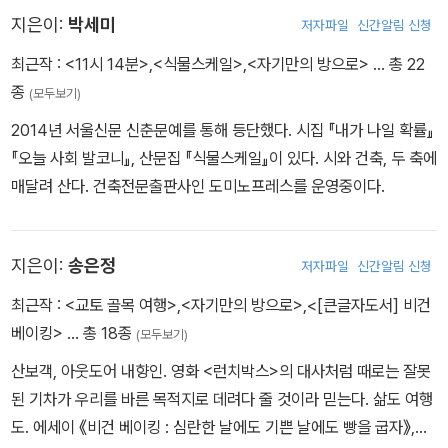
지은이:
박세미
저자파일
신간알림 신청
최근작 :
<11시 14분>
,
<식물스케일>
,
<자기만의 방으로>
… 총 22
종
(모두보기)
2014년 서울신문 신춘문예를 통해 등단했다. 시집 『내가 나일 확률』
『오늘 사회 발코니』, 산문집 『식물스케일』이 있다. 시와 건축, 두 축에
매달려 산다. 건축전문출판사인 도미노프레스를 운영중이다.
지은이:
송은정
저자파일
신간알림 신청
최근작 :
<교토 골목 여행>
,
<자기만의 방으로>
,
<[큰글자도서] 비건
베이킹>
… 총 18종
(모두보기)
산보객, 아웃도어 내향인. 영화 <런치박스>의 대사처럼 때로는 잘못
된 기차가 우리를 바른 목적지로 데려다 줄 것이라 믿는다. 삶도 여행
도. 에세이 《비건 베이킹 : 심란한 날에도 기쁜 날에도 빵을 굽자》,