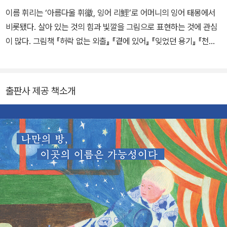
이름 휘리는 ‘아름다울 휘徽, 잉어 리鯉’로 어머니의 잉어 태몽에서
비롯됐다. 살아 있는 것의 힘과 빛깔을 그림으로 표현하는 것에 관심
이 많다. 그림책 『허락 없는 외출』 『곁에 있어』 『잊었던 용기』 『천천
히 부는 바람』 등을 펴냈다.
출판사 제공 책소개