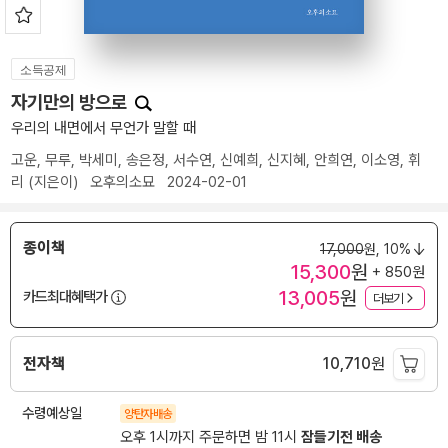
소득공제
자기만의 방으로
우리의 내면에서 무언가 말할 때
고운
,
무루
,
박세미
,
송은정
,
서수연
,
신예희
,
신지혜
,
안희연
,
이소영
,
휘
리
(지은이)
오후의소묘
2024-02-01
종이책
17,000
원,
10%
15,300
원
+ 850원
13,005
원
카드최대혜택가
더보기
전자책
10,710
원
수령예상일
양탄자배송
오후 1시까지 주문하면 밤 11시
잠들기전 배송