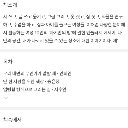
책소개
시 쓰고, 글 쓰고 옮기고, 그림 그리고, 옷 짓고, 집 짓고, 식물을 연구
하고, 수업을 하고, 집과 아이를 돌보는 여성들. 이처럼 다양한 분야에
서 활동하는 여성 10인의 ‘자기만의 방’에 관한 앤솔러지 에세이. 나
만의 공간, 내가 나로서 있을 수 있는 장소에 대한 이야기이자, 제‘자
리’를 찾고 만들어가며 그로써 확장되고 연결되는 이야기이기도 하
다.
목차
자기만의 방으로부터 스스로의 가능성을 발현하며 일과 삶을 단단히
우리 내면의 무언가가 말할 때 ∙ 안희연
꾸려나가는 이들의 모습 위로 우리는 각자의 방을 포개어볼 수 있을
단 한 사람을 위한 책상 ∙ 송은정
것이다. 어쩌면 새로운 방을 꿈꾸며 나의 가능성을 보듬거나 창밖 너
열병합 방식으로 그리는 일 ∙ 서수연
머 불빛들에 손을 흔들고 싶어질지도 모른다. 이 책은 무엇보다 저마
다의 방들을 향한 응원이니까.
책속에서