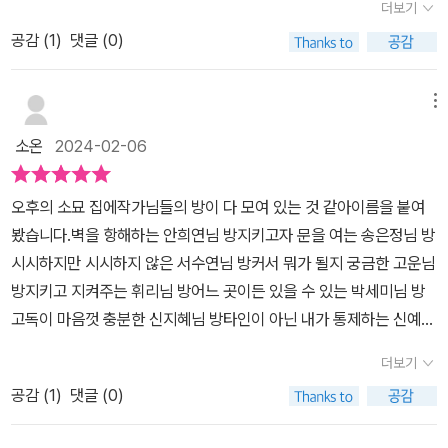
간절함으로. (가장 작은 방에서 짓는 것들 中)이렇게 그들의 이야기
더보기
애 그림책 작가가 된 서수연 작가님, 최애 of 최애 책 <이상하고 자유
다 ∙ 이소영 X 나에게로 이르는 길 ∙ 무루 “생물은 홀로 살아갈 수 없
는 나의 이야기와 겹쳐진다.<자기만의 방으로>를 되돌아보고 있는
공감 (
1
)
댓글 (0)
로운 할머니가 되고 싶어>의 저자 무루님 등 다양한 분야의 여성 창
다. 길가 콘크리트 사이에 핀 외딴 풀 한 그루 역시 그곳에 자리를 잡
지금, 갑작스럽게 새로운 방이 생길 수 있는 상황이 찾아왔다. 물리적
작자 10명이 ‘자기만의 방’에 대해 이야기하는 앤솔러지 에세이이
을 수 있었던 것은 어느 작은 동물이 멀리에서 씨앗을 물어 번식시켰
인 공간이 확장될 수 있는, 어쩌면 허락될지 모르는 새로움 앞에서 가
다.“오롯이 자기 자신으로서 존재할 수 있는 장소에 관한 이야기이자
기 때문이다. 그리고 이 풀이 아름다운 꽃을 피우는 것은 또 다른 곤충
메뉴
장 먼저 찾아온 건 두려움이다. 아직 벌어지지도 않은 일인데 혼자 고
그 안에서 스스로의 가능성을 확장하며 물리적인 공간을 넘어 제‘자
이 다가와 수분하기를 바라기 때문이다. 나의 작업실만큼은 온전히
민하고 걱정하다가 몸이 아파졌다. 골골대면서 누워있는 스스로가 어
소온
2024-02-06
리’를 찾고 만들어가는 이야기이다.“저마다의 방에 대한 이야기를 따
나만의 공간이길 바라지만 그렇다고 늘 나 혼자만 이곳에 있길 원치
이없어서 피식 웃다가 책 속에서 새로운 문장을 발견했다.내가 있는
라가다보면 어느새 나도 글쓴이의 팬이 되어 글쓴이의 삶을 진심으로
않는다.” _이소영 “작업실 생활은 내게 일종의 평형추인 셈이다. 일을
곳이 어디든 최선을 다해 쾌적하게 만들고, 그 안에서 보내는 시간을
오후의 소묘 집에작가님들의 방이 다 모여 있는 것 같아이름을 붙여
응원하게 된다. 그러다 지금 내가 있는 공간, 내 방을 돌아보며 이 공
하기 위한 공간이라는 본래의 목적보다도 어쩌면 일정 시간 타인과
즐기려고 한다. 그렇게 하루하루를 잘 채워 나가는 것. 그게 바로 잘
봤습니다.벽을 항해하는 안희연님 방지키고자 문을 여는 송은정님 방
간을 돌보고 싶은 마음이 스멀스멀 피어오른다.‘자기만의 방’에 대해
연결될 수 있어서 이 장소가 내게는 중요한지도 모르겠다. 결핍된 관
사는 거겠지. (내가 있는 곳 어디든 中)앞으로의 나는 어떤 방을 만들
시시하지만 시시하지 않은 서수연님 방커서 뭐가 될지 궁금한 고운님
나의 글을 써내려가고 싶은 마음도. 특히 안희연 작가님의 글은 글쓰
계성을 회복할 수 있는 이 이틀의 시간이 내게는 나 자신과 잘 지낼 수
어가게 될까. 지금의 공간은 어떻게 가꿔나갈 수 있을까. 정해진 것은
방지키고 지켜주는 휘리님 방어느 곳이든 있을 수 있는 박세미님 방
는 사람에 대한 이야기여서 그런지 더더욱 ‘글을 쓴다는 것’에 대한 예
있는 동력이 된다.” _무루
아무것도 없지만 어떤 방에 머물든 그곳에서 나의 이야기를 확장시켜
고독이 마음껏 충분한 신지혜님 방타인이 아닌 내가 통제하는 신예희
술적이고도 숭고한 작업의 의미를 되새겨보게 했다.-‘우리 내면의 무
나갈 것은 분명하다. 에세이스트들이 자기만의 방에서 자신들의 이야
님 방포옹하는 이소영님 방나와 잘 지내는 무루님 방모두 다른 10명
언가가 말할 때’ / 안희연“내 시의 집들은 물방울이 찾아오기에 좋은
더보기
기를 만들어 나아가고 있는 것처럼. 그러니 상황 변화에 연연하지 말
의 방인데어떤 방은 내 방인가 싶어 일기장을 읽는 것 같고,바라는 방
거처였던가. 물방울의 ‘맺힘’이란 무엇일까. 사라짐을 예비한 맺힘에
고 내가 머무는 곳에서 하루하루를 잘 채워나가보자고 생각한다. 방
공감 (
1
)
댓글 (0)
도 있고, 응원하는 방도 있었습니다.지나온, 살고 있는 방을 돌아보고
는 얼마나 무시무시한 안간힘이 내장되어 있나. 생각의 구름떼가 곧
문은 한 뼘 정도 열어둔 채로. 우리가 항상 이야기 나눌 수 있도록, 방
돌보게 되는돌아오는 책입니다.자신의 이야기를 내어주어 감사했습
비를 뿌릴 것처럼 몰려오고 있었다. 나의 머릿속에선 이런 일이 수시