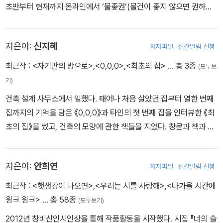
초반부터 현재까지 온라인에서 ‘물좋권’(물건이 좋지 않으면 권하지
않아요) 목록을 이어 가며 현명한 소비 생활을 돕는 자발적 영업왕을
자처한다. 『돈지랄의 기쁨과 슬픔』 『지속가능한 반백수 생활을 위하
지은이:
신지혜
저자파일
신간알림 신청
여』 등의 책을 썼고, EBS 팟캐스트 『신예희의 뭐하고 사세요?』를 진
행했으며, 여행과 음식에 관한 여러 권의 에세이를 펴냈다. 완경 이후
최근작 :
<자기만의 방으로>
,
<0,0,0>
,
<최초의 집>
… 총 3종
(모두보
몸의 다양한 변화를 관찰하고 건강하게 나이 들기 위하여 여러 가지
기)
운동을 경험했고, 생활스포츠지도사 자격에 도전하고 있다.
건축 설계 사무소에서 일했다. 태어나 처음 살았던 집부터 열한 번째
집까지의 기억을 담은 《0,0,0》과 타인의 첫 번째 집을 인터뷰한 《최
초의 집》을 썼고, 건축의 모양에 관한 책들을 지었다. 창문과 책과 춤
을 좋아하던 그는 2022년 5월 유명을 달리했다.
지은이:
안희연
저자파일
신간알림 신청
최근작 :
<햇생강이 나오면>
,
<우리는 시를 사랑해>
,
<다가올 시간에
윙크 윙크>
… 총 58종
(모두보기)
2012년 창비신인시인상을 통해 작품활동을 시작했다. 시집 『너의 슬