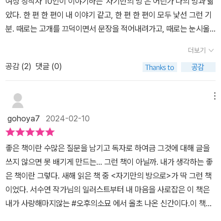
여성 창작자 10인이 이야기하는 '자기만의 방'은 어딘가 나의 방과 닮
자연스러운 일로 자리 잡았다. 나의 고유함을 지켜주는 사람들을 곁
았다. 한 편 한 편이 내 이야기 같고, 한 편 한 편이 모두 낯선 그런 기
에 두게 되었으니, 나도 그 사람들의 고유함을 지키고 또 궁금해하며
분. 때로는 고개를 끄덕이면서 문장을 적어내려가고, 때로는 눈시울
살아가려고 노력하고 있다.” _휘리 “방을 채운 질료들, 이를테면 책,
을 붉히고, 때로는 '이렇게도 생각할 수 있구나'라고 고개를 갸웃거리
더보기
침대, 옷, 화병 같은 것들은 내가 새로운 껍데기로 이동할 때마다 내가
면서 읽을 수 있었다. 앤솔러지 에세이의 매력이지 싶다. 그들의 이야
공감 (
2
)
댓글 (0)
끝내 맨몸이 아님을 역설적으로 알려주었다. … 나는 내가 사랑하는
기를 읽는 동안 나의 방, 내가 머무는 공간을 돌아봤다. 20평 남짓의
질료들을 붙잡는다. 그것들이 나를 구축하므로, 나는 간절히, 그것들
집에 4인 가족. 규모에 비해 큰 안방과 적당한 크기의 거실, 좁은 부
을 지켜내는 방이 되고 싶다.” _박세미 1인 가구, 선택한 고독과 삶의
엌과 옷방으로 사용하는 작은 방. 1~2년이 지나면 벗어날 줄 알았던
메뉴
형식으로서의 집: 세 개의 집, 두 권의 책 ∙ 신지혜 X 내가 있는 곳 어
이 집을 당분간 떠나기 어렵겠다는 판단이 서면서 자연스럽게 작은
gohoya7
2024-02-10
디든 ∙ 신예희 “나는 누군가와 함께 살고 싶었던 집을 떠나며 나만의
방, 즉 옷방은 내 방이 됐다. 옷방 한켠에 책상(사실은 화장대)을 두고
집을 선택했다. … 이 집에서 나는 혼자 마음껏 고독할 수 있다. 집에
그 위에 노트북과 미싱, 애정하는 책들을 올려둔 작은 공간. 이 곳에서
좋은 책이란 수많은 질문을 남기고 독자로 하여금 그것에 대해 글을
틀어박혀서 한 마디도 하지 않고 지나가는 날이 늘었지만 어쩐지 나
책을 읽고, 다이어리를 정리하고, 일기를 쓰고, 아르바이트를 하고, 한
쓰지 않으면 못 배기게 만드는… 그런 책이 아닐까. 내가 생각하는 좋
의 세계는 확장되고 있다.” _신지혜 “1인 가구의 삶. 조금은 외롭고 가
달에 2번쯤 인터넷으로 책모임을 한다.이 책상의 이름은 가능성이다.
은 책이란 그렇다. 새해 읽은 책 중 <자기만의 방으로>가 딱 그런 책
끔은 쓸쓸하지만 대체로 만족스럽다. 가족과 함께 살 때는 ‘나만의
이 곳은 나의 방이다. (우리 내면의 무언가가 말할 때 中)물리적 공간
이었다. 서수연 작가님의 일러스트부터 내 마음을 사로잡은 이 책은
방’에 대한 애정을 깊이 느껴본 기억이 없다. 어차피 독립된 공간이 아
뿐 아니라 그 공간에서 보낼 수 있는 시간의 양과 질에 있어서도 모두
내가 사랑해마지않는 #오후의소묘 에서 올초 나온 신간이다.이 책은
니라고 생각해서였을까? 내 방이 있다고 해서 혼자일 수 있는 건 아
투쟁으로 얻은 것이다. 가족들에게 사랑과 이해와 도움을 구하면서.
애정하는 안희연 시인을 시작으로 <백 살이 되면> 그림책으로 내 최
니다.” _신예희 혼자지만 혼자가 아닌 작업실: 홀로 살아갈 수 없