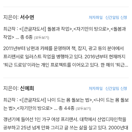
《저는 이 정도가 좋아요》, 《오늘, 책방을 닫았습니다》, 《빼기의 여
행》 등을 썼다. instagram @stopfornow
지은이:
서수연
저자파일
신간알림 신청
최근작 :
<[큰글자도서] 돌봄과 작업>
,
<자기만의 방으로>
,
<돌봄과
작업>
… 총 6종
(모두보기)
2011년부터 남편과 카페를 운영하며 책, 잡지, 광고 등의 분야에서
프리랜서로 일러스트 작업을 병행하고 있다. 2016년부터 현재까지
‘퇴근 드로잉’이라는 개인 프로젝트를 이어오고 있다. 한 해의 ‘퇴근
드로잉’들을 모아 다음 해의 달력을 만들고 있으며 이 프로젝트는 20
50년까지 계속될 예정이다. 《이상하고 자유로운 할머니가 되고 싶
지은이:
신예희
저자파일
신간알림 신청
어》, 《돌봄과 작업》에 일러스트로 참여했고, 그림책 《백 살이 되면》
에 그림을 그렸다.
최근작 :
<[큰글자도서] 나이 드는 몸 돌보는 법>
,
<나이 드는 몸 돌보
는 법>
,
<자기만의 방으로>
… 총 44종
(모두보기)
갱년기에 들어선 1인 가구 여성 프리랜서. 대학에서 산업디자인학을
공부하고 25년 넘게 만화 그리고 글 쓰는 삶을 살고 있다. 2000년대