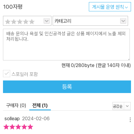
100자평
게시물 운영 원칙
았거나 나란하다는 것을 우리는 금세 알아챌 수 있으리라. 한 뼘 열린
창으로, 문틈으로 서로 연결되고 확장되는 모양이라는 것을. 그러므
카테고리
로 이 이야기들은 육면체의 닫힌 방으로 끝나지 않고 저마다의 가능
성이 자라나고 뿜어 나오게 될 창을 내어준다. 우리의 가슴과 손에서
한없이 열리며, 자기만의 언어로 우리 내면에서 말하는 것들을 꺼내
놓을 수 있는 단 한 사람을 위한 책상이 되어줄 것이다. 책상에서 비롯
되는 시와 글의 가능성: 우리 내면의 무언가가 말할 때 ∙ 안희연 X 단
현재
0
/280byte (한글 140자 이내)
한 사람을 위한 책상 ∙ 송은정 “우리 내면의 무언가가 말할 때, 내가
아니라 그것이 나의 몸을 빌려 더듬거리며 말할 때, 나는 그것을 받아
스포일러 포함
적는 사람이다. 입 없는 존재들의 몸짓을 언어로 번역하는 사람이라
등록
고 불러도 좋겠다. 이 모든 일은 책상에서 이루어진다.” _안희연 “방
금 전까지 오이를 소금에 절이며 싱크대 앞에 서 있던 한 여자가 글을
구매자 (0)
전체 (1)
쓰는 동안만큼은 명백한 작가로 존재한다는 사실이 내겐 여전히 놀라
울 따름이어서, 나는 그런 자신을 계속해서 목도하고 응원하고 싶어
solleap
2024-02-06
메뉴
졌다. … 나는 그 글이 나만의 어디로든 문이 되길 고대하고 있다. 문
을 열면 그곳엔 단 한 사람을 위한 책상 하나가 놓여 있을 것이다.” _