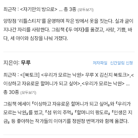
최근작 :
<자기만의 방으로>
… 총 3종
(모두보기)
양장점 ‘리틀스티치’를 운영하며 작은 방에서 옷을 짓는다. 실과 글이
지나간 자리를 사랑한다. 그림책 《두 여자》를 옮겼고, 사랑, 기쁨, 바
다, 세 아이와 심장을 나눠 가졌다.
지은이:
무루
저자파일
신간알림 신청
최근작 :
<[북토크] <우리가 모르는 낙원> 무루 X 김신지 북토크>
,
<
이상하고 자유로운 할머니가 되고 싶어>
,
<우리가 모르는 낙원>
…
총 30종
(모두보기)
그림책 에세이 『이상하고 자유로운 할머니가 되고 싶어』와 『우리가
모르는 낙원』를 썼고, 『섬 위의 주먹』 『할머니의 팡도르』 『인생은 지
금』 등 좋아하는 작가들의 이야기를 정원정 번역가와 함께 옮겼다.