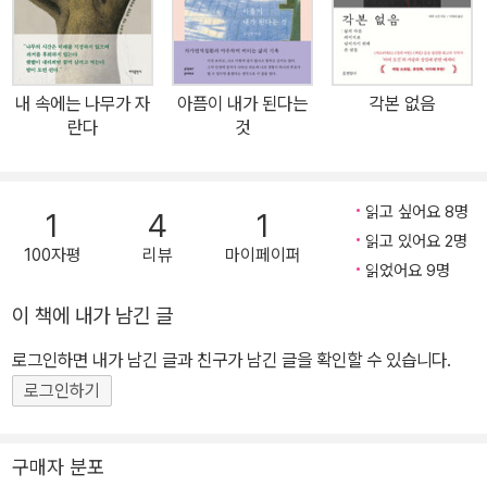
가능성을 발현하며, 열린 문 너머로 나아가는 여성들의 이야기 여성
이 자기만의 방에 들어갈 때 어떤 일이 일어날까? 이 책은 버지니아
울프의 《자기만의 방》(1929)의 문제의식에서 출발했다. 울프는 10
내 속에는 나무가 자
아픔이 내가 된다는
각본 없음
0년 뒤라면 자기만의 방과 돈을 가진 여성들이 성의 제약 없이 자신
란다
것
의 재능을 발현할 거라고 썼는데, 95년이 흐른 지금 우리는 어떨까.
자기만의 방이 있는가? 자기만의 방이 있다면 그 안에서 어떤 일들을
벌이고 있는가? 고운, 무루, 박세미, 송은정, 서수연, 신예희, 신지혜,
읽고 싶어요 8명
1
4
1
안희연, 이소영, 휘리. 이 열 명의 여성 창작자들이 방으로 들어간다.
읽고 있어요 2명
100자평
리뷰
마이페이퍼
그곳에서 태어나는 것은 시인, 작가, 엄마, 화가, 공예가, 번역가, 건축
읽었어요 9명
가, 식물세밀화가… 아니 실은 한 단어로 포섭할 수 없는 새로운 무엇
이 책에 내가 남긴 글
이다. 스스로의 가능성을 발현하며 자신의 ‘자리’를 찾고 만들고 넓혀
로그인하면 내가 남긴 글과 친구가 남긴 글을 확인할 수 있습니다.
온 이들은, 나만의 방으로부터 시작된 이야기가 어디까지 뻗어 나갈
수 있는지를 보여준다. 작업과 영감, 돌봄과 사랑, 기억과 상실, 고독
로그인하기
과 연결, 나이 듦과 가능성의 돛들이 그곳에 펼쳐진다. 방은 배가 되어
먼바다로 나아간다. “책상이 닻을 올리고 항해를 시작한다. 우중의 숲
구매자 분포
길이다가도 순식간에 사막이 펼쳐지는 곳. 둥지의 알을 쓰다듬다가도