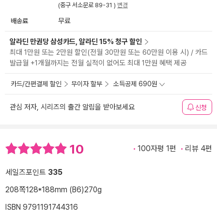
(중구 서소문로 89-31 )
변경
배송료
무료
알라딘 만권당 삼성카드, 알라딘 15% 청구 할인
최대 1만원 또는 2만원 할인(전월 30만원 또는 60만원 이용 시) / 카드
발급월 +1개월까지는 전월 실적이 없어도 최대 1만원 혜택 제공
카드/간편결제 할인
무이자 할부
소득공제 690원
관심 저자, 시리즈의 출간 알림을 받아보세요
신청
10
100자평 1편
리뷰 4편
세일즈포인트
335
208쪽
128*188mm (B6)
270g
ISBN 9791191744316