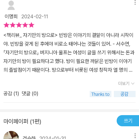
문을 완전히 닫지 말자. 방문을 한 뼘 정도 열어두면, 언제나 서로에게
니다.모두 행복하세요.저도 행복할게요.
메뉴
로 벌어진다.”_14p“앞이 가로막혀야 안으로 들어갈 수 있다. 글쓰기
말을 걸고 얼굴을 볼 수 있는 거야. (열린 문, 한 뼘의 틈 中)*오후의
는 앞으로 가면서 동시에 안으로 들어가는 작업이다.”_15p“글을 쓰려
이명희
2024-02-11
소묘에서 책을 제공받아 솔직하게 작성한 리뷰입니다.
면 일단 자신의 몸을 빈 항아리로 만들어야 하고 항아리가 차고 넘치
게 읽어야 한다. 그런 다음 모든 것을 등 뒤에 두어야 한다.“_18p“우
<책리뷰_ 자기만의 방으로> 빈방은 이야기의 결말이 아니라 시작이
리 내면의 무언가가 말할 때, 내가 아니라 그것이 나의 몸을 빌려 더듬
야. 빈방을 갖게 된 후에야 비로소 태어나는 것들이 있어. - 서수연,
거리며 말할 때, 나는 그것을 받아적는 사람이다.“_23p-안희연 작가
「자기만의 방으로」 버지니아 울프는 여성이 글을 쓰기 위해서는 돈과
님의 글이 나도 글을 쓰지 않으면 못 배길만큼 좋은 영감이 되어주었
자기만의 방이 필요하다고 했다. 방이 필요한 까닭은 빈방이 이야기
다면, 이 책의 마지막을 장식한 무루 작가님의 글은 아직 내 앞에 닥치
의 출발점이기 때문이다. 방으로부터 비롯된 여성 창작자 열 명의 이
진 않았지만 언젠가 내가 마주할 마흔의 어느 시절을 기대감을 갖고
야기가 담긴 「자기만의 방으로」를 읽었다. 각자의 자리에서 부단히 쓰
더보기
그려보게 해주었다. -‘나에게로 이르는 길‘ / 무루“나이 드는 일이란
고 짓고 그리면서 조각난 자기를 이어붙이며 돌파한 시간에 대한 기
나를 잃어가는 것이 아니라 내게로 이르는 것이었나.”_200p“저 깊은
공감 (
1
)
댓글 (0)
록이자 마음 먹고 상상한 대로 어디든 누비고 유영하는 자기방 사용
곳에 언젠가 내가 다다를 방이 하나 있다. 앞으로 내 생의 모든 여정은
설명서 되시겠다. 이들의 방은 웅크리고 침잠하는 공간이 아니다. 마
그곳으로 향하는 일일 것이다.”_205p-내가 다다를 방은 어디일까.꼭
음껏 유영하며 상상하고 모험하는 공간, 자신의 가능성을 시험하는
무언가로 가득 채워져있지 않아도 좋을 것 같다.“빈방은 이야기의 결
쓰기
마이페이퍼 (1편)
실험실, 내 안에 있는 다른 나를 해방해 더 멀리 나아가고 언제든 다시
말이 아니라 시작이야.빈방을 갖게 된 후에야 비로소 태어나는 것들
돌아오는 방이다. 우리는 모두 이미 충분한 ‘나’이므로 더이상 무엇이
이 있어.”_서수연올 한 해 새로운 마음으로 내가 있는 자리에서 스스
건수하
2024-01-31
메뉴