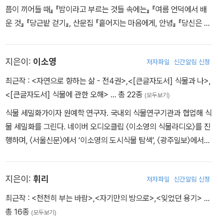
픔이 끼어들 때』 『밤이라고 부르는 것들 속에는』 『여름 언덕에서 배
운 것』 『당근밭 걷기』, 산문집 『흩어지는 마음에게, 안녕』 『당신은 나
를 열어 바닥까지 휘젓고』 『단어의 집』 『당신이 좋아지면, 밤이 깊어
지면』 『줍는 순간』 등을 썼다.
지은이:
이소영
저자파일
신간알림 신청
최근작 :
<자연으로 향하는 삶 - 전4권>
,
<[큰글자도서] 식물과 나>
,
<[큰글자도서] 식물에 관한 오해>
… 총 22종
(모두보기)
식물 세밀화가이자 원예학 연구자. 국내외 식물연구기관과 협업해 식
물 세밀화를 그린다. 네이버 오디오클립 〈이소영의 식물라디오〉를 진
행하며, 〈서울신문〉에서 ‘이소영의 도시식물 탐색’, 〈광주일보〉에서
‘이소영의 우리 지역 우리 식물’ 칼럼을 연재한다. 지은 책으로는 ≪식
물에 관한 오해≫ ≪식물의 책≫ ≪식물과 나≫ ≪식물 산책≫이 있다.
지은이:
휘리
저자파일
신간알림 신청
최근작 :
<천천히 부는 바람>
,
<자기만의 방으로>
,
<잊었던 용기>
…
총 16종
(모두보기)