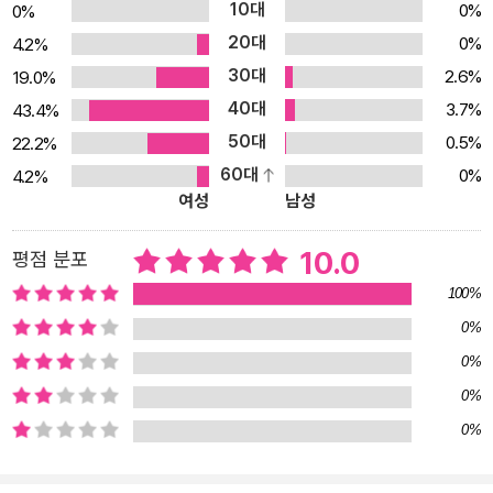
10대
0%
0%
뜬금없이 번지점프를 하는 곳. 이 책상의 이름은 가능성이다. 이곳은
20대
0%
4.2%
나의 방이다.” _안희연 “먼바다에서 내 방은 작지만 튼튼한 배가 되어
30대
2.6%
19.0%
주었다. 나만의 공간에서 오롯이 혼자였던 시간 덕분에 타인에게로
40대
3.7%
43.4%
힘껏 건너갈 수 있었다. … 나로 충분했던 가장 작은 방에서 타인의 방
50대
0.5%
22.2%
으로, 그 너머로.” _고운 “어느 곳이든 우리의 방이 될 수 있어”(박세
60대
0%
4.2%
미) 자기만의 방의 다채로운 형태들, 방이 데려오는 더 많은 우리의
여성
남성
이야기 책상 하나와 작업실 사이, 1인 가구와 5인 가구 사이, 넓게 펼
쳐진 스펙트럼 안에서 일과 삶의 형태가 모두 다른 열 명의 여성들이
10.0
평점 분포
써 내려간 자기만의 방은 그 조건들만큼이나 다채로운 모습을 하고
100%
있다. 각자 방에 대한 정의도 모두 다르다. 누군가에게 방은 나를 구축
0%
하는 것들의 집합이고, 다른 누군가에게 방은 삶의 형식을 뜻하기도
0%
한다. 그러므로 방은 육면체의 물리적 공간만이 아니라, 시와 글이 되
고, 기억의 저장소가 되고, 몸과 정신이 머무는 옷이 되고, 내가 끝내
0%
다다를 목적지도 될 수 있다. 때로는 간절함과 절실함으로 자기만의
0%
방을 구하는 이야기와, 자기만의 방 너머로 나아가기 위해 분투하는
이야기가 교차한다. 그리고 이토록 제각각인 방들이 실은 조금씩 닮