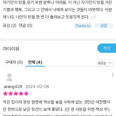
자기만의 방을 갖기 위한 분투나 어려움, 이 아닌 자기만의 방을 가진
송은정 양육과 가사의 틈으로 나 자신이 되는 분투: 열병합 방식으로
기쁨과 행복, 그리고 그 안에서 나에게 보이는 것들이 따뜻하다. 덕분
그리는 일 ∙ 서수연 X 가장 작은 방에서 짓는 것들 ∙ 고운 “내 그림에
에 나도 나만의 방을 한 번 더 둘러보고 웃음짓게 된다.
대해서 사람들에게 제일 많이 듣는 말은 “그림이 따뜻하네요”였다.
공감 (
2
)
댓글 (0)
그 말을 들을 때마다 나는 내 그림이 열병합 방식이어서 그런가 보다
생각한다. 일과 육아가 끝나고 버려지는 폐열을 이용해 온수를 만들
고 그걸로 그림 그리나 보다 생각한다.” _서수연 “내 방은, 물리적 공
쓰기
마이리뷰
간뿐 아니라 그 공간에서 보낼 수 있는 시간의 양과 질에 있어서도 모
두 투쟁으로 얻은 것이다. 가족들에게 사랑과 이해와 도움을 구하면
구매자 (0)
전체 (4)
서. 간절함으로. … 우리는 사랑 안에 있어. 우리는 함께 자라고 있어.
육아도 일도 제대로 하는 것 없이 우왕좌왕하는 것처럼 보이는 순간
메뉴
에도, 사실은 있는 힘껏 삶을 아끼고 사랑하고 있는 거라고. 그렇게 나
도 나를 응원해 주고 싶다.” _고운 고유한 나를 이루는 존재로서의 방:
arang429
2024-02-08
열린 문, 한 뼘의 틈으로 ∙ 휘리 X 나를 구축하는 질료들 ∙ 박세미 “내
방에서 일어나는 일은 대체로 나만 알 수 있었다. 방문이 한 뼘 열려
작은 집이라 옷방 한켠에 책상을 놓을 수밖에 없는 것만은 여전했지
있어도, 그 문을 불쑥 열거나 서랍을 허락 없이 열어보는 사람이 없었
만 창밖으로 낮은 뒷산이 보여 좋았다. (단 한 사람을 위한 책상 中)
기 때문이다. … 그 덕분에 ‘고유한 나의 영역’이라는 감각이 내 삶에