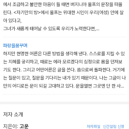
에서 조급하고 불안한 마음이 들 때면 버지니아 울프의 문장을 떠올
린다. <자기만의 방>에서 울프는 위대한 시인이 우리(여성) 안에 살
아 있다고,
그녀가 새롭게 태어날 수 있도록 우리가 노력한다면,
비록 세상의 인정을 받지 못한 채 가난 속에서 기울이는 노력이라 할
지라도 가치가 있다고 썼다. 내일의 가치도 거기에 두고 싶다.
파랑을꿈꾸며
하지만 현명한 어른은 다른 방법을 생각해 낸다. 스스로를 지킬 수 있
는 지혜를 궁리하고, 때로는 에라 모르겠다의 심정으로 몸을 던져보
기도 한다. 그리고 어떤어른은 글을 쓴다. 씀으로써 돌파한다. 거기에
는 질문이 있고, 질문을 기다리는 내가 있기 때문이다. 나는 그글이 나
만의 어디로든 문이 되길 고대하고 있다. 문을열면 그곳엔 단 한 사람
을 위한 책상 하나가 놓여 있을것이다.
저자 소개
지은이:
고운
저자파일
신간알림 신청