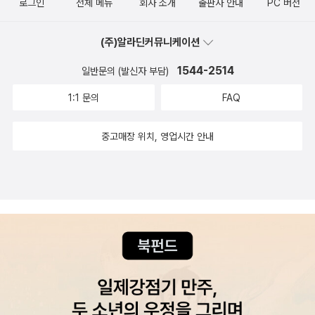
로그인
전체 메뉴
회사 소개
출판사 안내
PC 버전
시각이 많이 달라 궁금하긴 했지만, 찾아볼 생각은 아직 하지 않았다.
<공포의 권력>은 셀린을 안 읽고 읽기가 힘들었지만, <성 정치학>은
(주)알라딘커뮤니케이션
장 주네의 작품을 안 읽고도 넘어갈 수 있었기 때문... 장 주네도 언젠
가 읽어보고 싶다. <아기 팬더 푸바오>는 저번에 교보문고에 갔다가
1544-2514
일반문의 (발신자 부담)
푸바오 관련 책이 무려 4권이나!!!!!!!!!!! 있길래 푸바오를 얼마 전에야
1:1 문의
FAQ
알게 된 집사3에게 빌려다줬는데, 귀여우니까 엄마도 읽어- 하길래
은오님 생각하며 보려..고 했지만 은오님과 동화해서 생각하기는 힘
중고매장 위치, 영업시간 안내
들었고 ㅎㅎ 그냥 귀엽다 하며 읽었다. 푸바오가 가기 전에 에버랜드
에 가보고 싶냐고 했더니 '아니' 라고 해서 책은 더 안 빌려오기로... 동
물을 대체로 좋아하지만 집사3은 고양이를 압도적으로 좋아하는 것
같다;;<풍기농서>. 원래 2월 책모임 책인데 너무 두껍다 진도가 안
나간다 해서 <성 정치학> 다 듣고 나서 듣기 시작했다. <삼국지>를
읽었으면 더 재미있을 것 같긴 한데, 삼국지 잘 모르는 나도 재미있게
읽었다. 삼국지를 배경으로 한 스파이 소설이라고 생각하면 될 듯. <
공포의 권력>을 읽느라 1월에 즐거운 독서를 거의 하지 못했고 퀴즈
대회 27번 답 못찾고 스트레스 받다가 이틀만에 쭉쭉 읽어서 끝나버