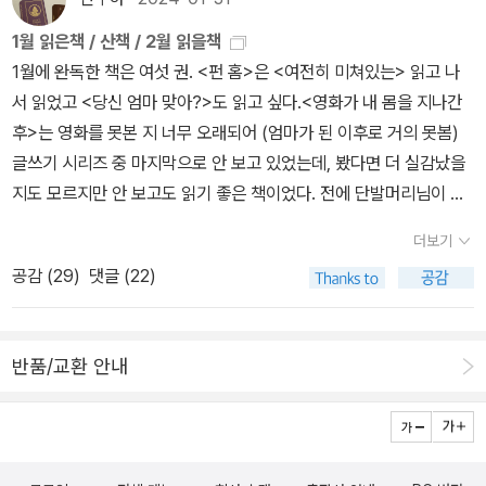
되지 않아도 된다고 책은 위로한다. 동시에 자기만의 방에서 내 안의
로의 가능성을 확장하고 싶은 분들께 추천하는 책#자기만의방으로_
다른 나를 꺼내 보라고, 쪼그라든 어깨를 펴고 마음껏 산책해보라고
1월 읽은책 / 산책 / 2월 읽을책
오후의소묘
재촉한다. 그러면 우리 내면에서 무언가가 이야기를 시작할 거라고.
1월에 완독한 책은 여섯 권. <펀 홈>은 <여전히 미쳐있는> 읽고 나
책을 읽는 동안, 읽고 쓰는 것을 통해 내가 다다를 바다를 상상하고 그
서 읽었고 <당신 엄마 맞아?>도 읽고 싶다.<영화가 내 몸을 지나간
바다에 이르게 할 나만의 자리에 대해 고민하면서 말하고 바라는 대
후>는 영화를 못본 지 너무 오래되어 (엄마가 된 이후로 거의 못봄)
로 이루어지기를 바라는 마음으로 쓰는 노트에 욕심껏 적었다. 나의
글쓰기 시리즈 중 마지막으로 안 보고 있었는데, 봤다면 더 실감났을
책 친구들, 취향 공동체와 함께 모여 이야기를 나눌 공간이 하나 있었
지도 모르지만 안 보고도 읽기 좋은 책이었다. 전에 단발머리님이 주
으면 좋겠다고. 거기서 우리들의 이야기를 시작할 수 있으면 좋겠다
변에 이 책을 많이 선물하셨다고 했는데, 그 뒤로 괜찮겠다 싶어서 나
더보기
고. 함께 공유하고 연대하는 공간이 생긴다면 거기에서 어떤 것들이
도 두 권을 선물했었고.. 읽고 나니 좋은 선물이 되었을 것 같다. <성
태어날까 기대된다. #자기만의방으로 #오후의소묘 #안희연 #무루
공감 (
29
)
댓글 (22)
정치학>은 한참 전부터 출퇴근 길에 듣던 것인데, 결국 거의 다 듣는
#박세미 #송은정 #서수연 #신예희 #신지혜 #이소영 #휘리 #고운#
것으로 끝을 냈다. 2부에 성 혁명의 역사적 배경 (제1물결과 이후 반
버지니아울프 #아주사적인리뷰 #방에서태어나는이야기
동기)가 잘 정리되어 있는데, <백래시>를 읽고 들었더니 이 책이 없
반품/교환 안내
었더라면 <백래시>가 있었을까 싶을 정도로 잘 정리가 되어 있었다.
3부는 대체로 듣기 괴로웠다. D.H. 로렌스, 헨리 밀러, 노먼 메일러의
남성 우월적인 시각이 반영된-을 넘어 노골적으로 폭력적인 - 소설에
대한 내용을 듣자니.. 마지막에 언급되는 장 주네는 남성 작가치고는