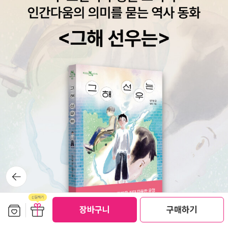
림... <공포의 권력>. 1월의 여성주의같이읽기책. 끝까지 넘겨본 것에
의의를 둔다. 그러고서 몇 권을 샀는가... 암흑기 + <공포의 권력> +
퀴즈대회 27번 + 그리고 어제 싫어하는 인간 땜에 스트레스 받아서
또 지름.사는 건 좋은데, 좀 부지런히 읽자...(1월에 다 읽었어야 했던
<갈대 속의 영원> 도 다 못 읽었고 반절씩 읽어야 했던 함달달 책과
<시스터 아웃사이더>도 반절만큼 못 읽음. 2월 책 <풍기농서>를 끝
냈으니 어떻게 되겠지...)아, 2월에는 이런 책을 읽어야 한다. <경계
에 선 줄리아 크리스테바>는 2월이 되기 전 얼른 마저 읽어보기로.
뒤로가
기
보관함담기
선물하기
장바구니
구매하기