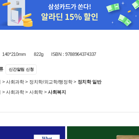
140*210mm
822g
ISBN : 9788964374337
류
신간알림 신청
서
>
사회과학
>
정치학/외교학/행정학
>
정치학 일반
서
>
사회과학
>
사회학
>
사회복지