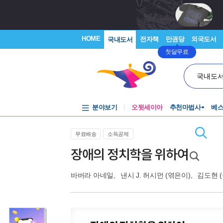
HOME
전자책
만권당
외국도서
국내도서
첫달무료
국내도
분야보기
오뒷세이아
추천마법사
베
무료배송
소득공제
장애의 정치학을 위하여
바버라 아네일
,
낸시 J. 허시먼
(엮은이),
김도현