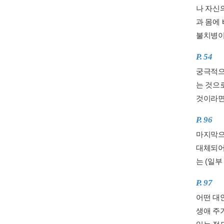
나 자신
과 몸에
불치병이
P. 54
궁극적으
는 것으
것이라면
P. 96
마지막으
대체되어
는 (일부
P. 97
어떤 대
생애 주