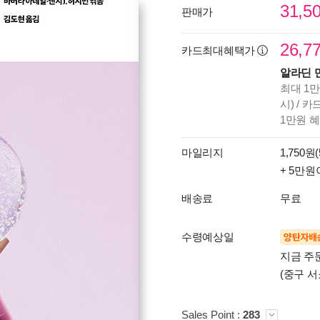
31,5
판매가
26,7
카드최대혜택가
알라딘 
최대 1만
시) / 
1만원 
마일리지
1,750원(
+ 5만원
배송료
무료
수령예상일
양탄자배
지금 주
(중구 서
Sales Point :
283