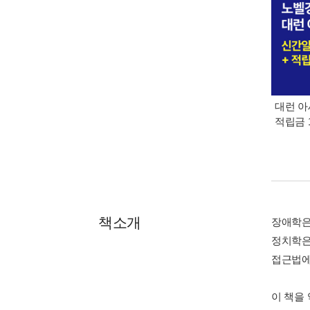
대런 아
적립금 
책소개
장애학은
정치학은
접근법에
이 책을