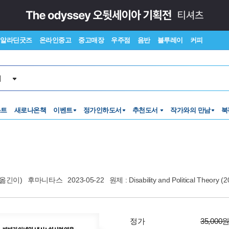
알라딘굿즈
온라인중고
중고매장
우주점
음반
블루레이
커피
서
스트
새로나온책
이벤트
정가인하도서
추천도서
작가와의 만남
북
(옮긴이)
후마니타스
2023-05-22
원제 : Disability and Political Theory 
정가
35,000