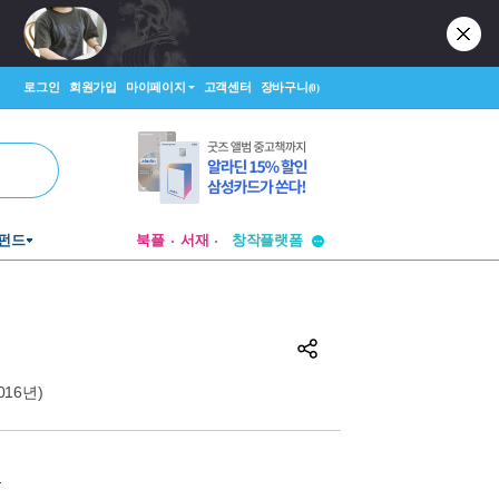
로그인
회원가입
마이페이지
고객센터
장바구니
(0)
투비컨티뉴드
펀드
북플
서재
창작플랫폼
투비컨티뉴드
(2016년)
원