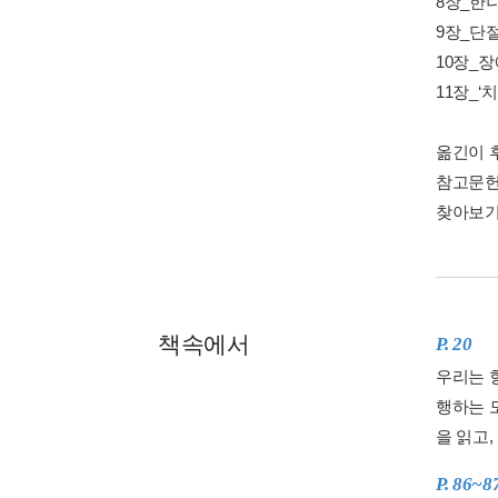
8장_한
9장_단절
10장_장
11장_‘
옮긴이 후
참고문헌 
찾아보기 
책속에서
P. 20
우리는 
행하는 모
을 읽고,
P. 86~8