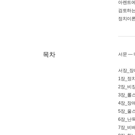
아렌트에
검토하는
정치이론
목차
서문 ― 
서장_장애
1장_정
2장_비
3장_롤
4장_장애
5장_울
6장_난독
7장_비