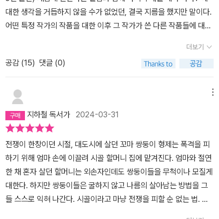
대한 생각을 거듭하지 않을 수가 없었던, 결국 지름을 했지만 말이다.
어떤 특정 작가의 작품을 대한 이후 그 작가가 쓴 다른 작품들에 대한
궁금증들이 계속 다른 작품들을 찾아서 읽게 되는 경험을 하게 되는
더보기
데, 이 작품 또한 그런 범주에 속한다.영미 문학권이 아닌 동유럽 문학
공감 (
15
)
댓글 (0)
권에 속하는 배경과 읽으면서 빠져드는 저자의 상상력을 통한 글의
필력이 나에게는 당시 신선한 감동으로 다가왔다.이름의 알파벳 순서
만 다른 쌍둥이 형제 루카스(Lucas)와 클라우스(Claus)의 운명적인
메뉴
이야기를 그린 총 3부작 구성으로 이뤄진 작품은 처음부터 완간된 작
지하철 독서가
2024-03-31
품으로 출간된 것이 아니다.작가 스스로도 3부까지 쓰게 될 즐은 몰
랐다고 하는데 각각 연작시리즈로 나온 것이 아니라 몇 년의 텀을 두
전쟁이 한창이던 시절, 대도시에 살던 꼬마 쌍둥이 형제는 폭격을 피
고 나온 책이기에 독립적으로 읽어도 무방할 만큼 아주 개성이 강한
하기 위해 엄마 손에 이끌려 시골 할머니 집에 맡겨진다. 엄마와 절연
소설이다. 비밀의 노트라 붙여진 제1부는 어린아이들이 겪는 전쟁통
한 채 혼자 살던 할머니는 외손자인데도 쌍둥이들을 무척이나 모질게
의 상황에 자신들이 살아가는 일말의 동요 없는 삶의 무미건조한 생
대한다. 하지만 쌍둥이들은 굴하지 않고 나름의 살아남는 방법을 그
활양식을 보여준다. 같은 어휘라도 생각한 대로 말할 수 없단 것을 알
들 스스로 익혀 나간다. 시골이라고 마냥 전쟁을 피할 순 없는 법. 형
아가는 과정이나 할머니를 협박하는 과정, 스스로 먹기 위해서 노동
제는 온갖 참상을 보고 듣고 겪지만 마치 감정이 없는 무감각한 로봇
을 해야만 한다는 일깨움, 세를 들어서 살고 있는 동성애적인 경향과