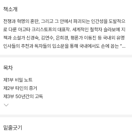
책소개
전쟁과 혁명의 혼란, 그리고 그 안에서 파괴되는 인간성을 도발적으
로 다룬 아고타 크리스토프의 대표작. 세계적인 철학자 슬라보예 지
젝과 소설가 신경숙, 김연수, 은희경, 평론가 이동진 등 국내외 유명
인사들의 추천과 독자들의 입소문을 통해 국내에서도 손에 꼽는 “인
생 소설”로 자리매김한 지 오래이다. 새로 출시되는 양장본은 많은 독
자들의 기대에 부응하여 더욱 고급스러운 장정과 세련된 표지로 소장
목차
가치를 높였다.
제1부 비밀 노트
작가는 서로 모순되는 현상들과 인물들을 서로 뒤얽어서 이미지를 조
제2부 타인의 증거
작한다. 이 과정에서 작품은 이름의 철자 순서만이 다른 쌍둥이 형제
제3부 50년간의 고독
루카스(Lucas)와 클라우스(Claus)의 처절한 운명을 교차시키며 잔
혹하고도 아름다운 서사를 직조한다.
밑줄긋기
사람들의 “진정한 바람”을 이루기 위해 움직이는 쌍둥이의 모습은 그