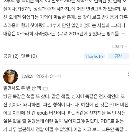
'3부작 중 백미는 역시 <비밀노트>라는 제목으로 번역된 첫 번째 소
작들을 재밌게 읽었고 유튜브도 즐겨 보는데 또 새로운 책을 들고나
나름대로의 삶을 영위해왔다는 흔적을 고스란히 보여준단 점에서 이
설이다.'/157쪽 상실과 존재 세가지..에 어떤 연결고리가 있을까..우
왔네, 한 분야에서 성공했으며 자신만의 자리를 확고히 다진 사람이
책은 정말 작가에게 묻고 싶은 것이 많게 한 작품이다. 각기 얇은 책
선 오래전 읽었다는 기억이 확실한 존재..를 찾아 보고 반가움과 당혹
글도 잘 써서 건축에 대한 역사, 공간이 가지고 있는 인간에 대한 삶의
두께에 많은 표현과 유머가 특히 도드라져 보이는 문학성, 작가가 정
스러움이 함께 찾아왔다.. 1부가 단연 압권이었다는 사실과 ..그러나
전반적인 일들 에 대한 이야기라니 아직 읽기 전이지만 기대가 된다.
말로 무엇을 나타내 보고 싶어서 이 책의 3부작을 썼는지에 대한 의
내용은 아스라히 사라졌다는..(무려 2015년에 읽었다는 핑계를..누
<존재의 세 가지 거짓말> 이건 몇 년 전에 아주 충격적으로 재밌게
문이 읽는 동안 내내 머릿속에서 떠나질 않게 한 작품이기도 하다.그
구에게 추천받았는지도 기억나지 않으니..다시 읽는 것이 답이겠다)
잘 읽었던 터라 다시 한번 읽고 소장하고 싶어 리커버 개정판으로 구
더보기
런 장면들을 읽는 동안 자신과 타인의 고통이 무감각한 인간으로서의
마침 개정판이 나와 있다는 사실도 알았고..압권(?)이라 느꼈던 1부..
매했다. 이번 달 직장교육 교재로 구매, 빌 게이츠의 자서전이라고 하
공감 (
2
)
댓글 (0)
상태, 독자들은 한없는 연민과 아픔을 동시에 느끼지 않을 수가 없게
의 느낌을 곱씹어 봐야 겠다...그리고 나서 책에 대한 이야기를 다시
는데 그리 어렵지 않고 잘 읽힌다는 추천으로 구매 ​너무 좋다. 내가 읽
한다.- 고통은 줄어들고 기억은 희미해져.하지만 사라지지는 않아.읽
살펴봐야 하지 않을까 싶다.^^책을 좋아하는 친구에게 쿤데라의 소설
고 싶은 책 내 돈으로 사서 읽고 리뷰 남기고 하루가 어떻게 가는지도
고서도 내가 생각한 이 책이 보여준 의도가 맞았는지, 아님 작가의 생
이 어느 순간부터 재미나게 읽힌다고 말했다.친구는 1초의 망설임도
Laika
2024-01-11
메뉴
모를 정도로 재미나다. 늘 드는 생각이지만 재미있는 책들이 왜 이리
각이 전혀 다른 방향을 달리 하고서 이 책을 썼는지에 대한 궁금증이
없이 아고타 크리스토프의 소설을 강력추천 했다.해서 나는 부랴부랴
많은 거야? 이거 다 언제 읽지? 걱정보다는 설렘이다.
알면서도 두 번 산 책
정말 가시질 않는 몇 안 되는 책 중의 하나로 목록에 올렸다. 좋은 작
도서관에 들러 '존재의 세 가지 거짓말'을 빌려왔더랬다.그런데 잘 읽
방금 똑같은 책을 또 샀다. 같은 책을, 심지어 똑같은 전자책인데 또
품을 접할 때 주위에서 읽어보라고 권하는 책들이 있는데 그중 이 작
히지가 않았다.그렇게 어영부영 이 책은 내 기억에서 사라져가고 있
산 것이다. 왜냐하면...파일 형식이 다르다. 예전에 산 것은 PDF 버전
품이 이에 속한다.내가 좋다고 느낀 작품이 타인에겐 맞지 않는 경우
었는데,최근 다시 도서관에서 '존재의 세 가지 거짓말'을 보고는 자석
이고 이번에 산 건 epub 버전이다. 하...똑같은 전자책을 두 번 사는
도 있지만 이 작품을 추천해서 실패한 기억은 없다.(강추하는 작품 중
에 끌린 것처럼 책을 빌려왔다.더 놀라운 건 엄청난 속도로 읽어냈다
일은 없을 줄 알았는데 이런 일이 벌어지고야 말았다. PDF로 읽는
하나.)아직 읽어볼 기회가 없었던 분들이라면 후회하지 않을 작품으
는 사실이다.이렇게까지 섬뜩하고 소름돋는 내용일거라고는 상상도
거 너무 불편해서 정말 어쩔 수 없었다.이걸 사고 보니 그동안 똑같은
로 그 이후 접한 작가의 작품들도 좋았지만 이 작품만큼 좋은 작품을