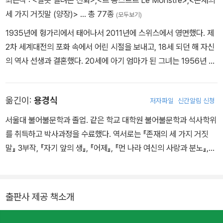
세 가지 거짓말 (양장)>
… 총 77종
(모두보기)
1935년에 헝가리에서 태어나서 2011년에 스위스에서 영면했다. 제
2차 세계대전의 포화 속에서 어린 시절을 보내고, 18세 되던 해 자신
의 역사 선생과 결혼했다. 20세에 아기 엄마가 된 그녀는 1956년 소
련 탱크가 부다페스트로 밀고 들어오자 반체제 운동을 하던 남편과
함께 갓난아기를 품에 안고 조국을 탈출했다. 오스트리아를 거쳐 스
옮긴이:
용경식
저자파일
신간알림 신청
위스에 정착한 후 친구도 친척도 없는 그곳에서 지독한 외로움 속에
생계를 위해 시계 공장에서 하루 열 시간 동안 노동했다. 27세에 대
서울대 불어불문학과 졸업. 같은 학교 대학원 불어불문학과 석사학위
학에 들어가 프랑스어를 배웠고, 3부작 『존재의 세 가지 거짓말』을
를 취득하고 박사과정을 수료했다. 역서로는 『존재의 세 가지 거짓
발표함으로써 또다른 유럽의 작가인 밀란 쿤데라에 비교되는 주목받
말』 3부작, 『자기 앞의 생』, 『어제』, 『먼 나라 여신의 사랑과 분노』,
는 작가가 되었다. 『잘못 걸려온 전화』는 그녀가 망명 후 수년간 집필
『배회, 그리고 여러 사건들』, 『일반 수사학』, 『문 위에 놓아둔 열쇠』,
한 짧은 소설이다.
『연인』, 『누군가 어디에서 나를 기다렸으면 좋겠다』 외에 다수가 있
다.
출판사 제공 책소개