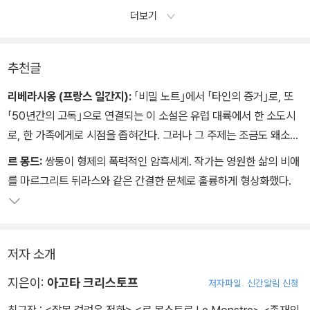
오후에 우리는 숲으로 나무를 하러 간다.
더보기
그후 우리는 우리가 할 수 있는 일은 무엇이든 다 한다.
추천글
리베라시옹 (프랑스 일간지):
「비밀 노트｣에서 「타인의 증거｣로, 또
「50년간의 고독｣으로 연결되는 이 소설은 유럽 대륙에서 한 소도시
로, 한 가족에게로 시점을 좁혀간다. 그러나 그 주제는 조금도 왜소화
되지 않는다. 절대적인, 영원의 차원까지 깊게 파고들어가는 것이다.
르 몽드:
쌍둥이 형제의 폭력적인 암흑세계. 작가는 영원한 삶의 비애
작가의 소리는 저 깊은 곳으로부터 울려오고 있다.
를 마르그리트 뒤라스와 같은 간결한 문체로 훌륭하게 형상화했다.
저자 소개
지은이:
아고타 크리스토프
저자파일
신간알림 신청
최근작 :
<잘못 걸려온 전화>
,
<르 몽스트르 Le Monstre>
,
<존재의