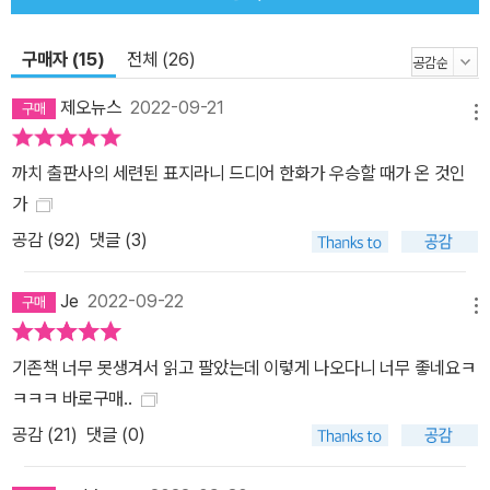
는 무겁고 고통스럽다. 8개 장과 에필로그로 구성된 제2부는 등장인
물과 구성면에서도 제1부에 비해 훨씬 더 중층적(重層的)이다. 아버
구매자 (15)
전체 (26)
지의 아이를 낳고 방황하는 처녀, 남편의 억울한 죽음으로 정신과 치
료를 받고 있는 도서관 여직원, 한 권의 책을 쓰겠다는 꿈을 좇으며 폐
제오뉴스
2022-09-21
메뉴
인이 되어가는 알코올 중독자인 서점주인, 자신의 출생의 비밀을 모
르는 영리하지만 불구인 소년, 미남이고 지적이지만 소심한 동성연애
까치 출판사의 세련된 표지라니 드디어 한화가 우승할 때가 온 것인
자인 공산당 간부, 사회체제의 희생양이 된 늙은 불면증 환자……이들
가
의 인생은 각각 한 편의 장편소설이 되기에 충분한 사연을 가지고 있
공감 (
92
)
댓글 (3)
다. 그리고 제8장에서 모습을 드러낸 클라우스는 독자를 미궁에 빠지
게 한다. 인간존재에 대한 불확실한 증거. 이것은 첫 장에서 신분증
Je
2022-09-22
(아이덴티티 카드) 발행의 에피소드와 연결된다. 제1부에서의 ‘우
메뉴
리’와 ‘할머니’는 신분증이 필요하지 않았다. 취학 통지서도 무시하고
기존책 너무 못생겨서 읽고 팔았는데 이렇게 나오다니 너무 좋네요ㅋ
살 수 있었다. 제3부 「50년간의 고독」(1991년 출간) 무엇이 진실이
ㅋㅋㅋ 바로구매..
고 무엇이 거짓인가? 제1부는 첫 번째 거짓말이고, 제2부는 두 번째
공감 (
21
)
댓글 (0)
거짓말이고, 제3부는 세 번째 거짓말이란 말인가? 이 책은 몽상과 거
짓말 사이를 오락가락하는 하나의 잔인한 우화이다. 제1, 2부에서와