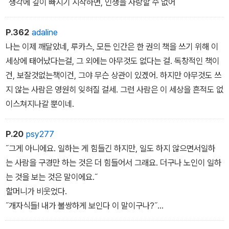
내가 말했다.
˝생각에 깊이 빠지기 시작하면, 인생을 사랑할 수 없어˝
˝난 내 말들을 믿어야 하네.˝
P.362
adaline
˝하지만 정말 마음 속 깊이는 어떻게 생각하시죠?˝
˝그렇죠. 책이야 아무리 슬프다고 해도, 인생만큼 슬플 수는 없지요.˝
나는 이제 깨달았네, 루카스, 모든 인간은 한 권의 책을 쓰기 위해 이
세상에 태어났다는걸, 그 외에는 아무것도 없다는 걸. 독창적인 책이
˝그건 나도 모르지. 나에겐 그 정도의 사치가 허용되지 않았다네. 난
건, 보잘것없는책이건, 그야 무슨 상관이 있겠어. 하지만 아무것도 쓰
어려서부터 두려움에 시달려왔어.˝
지 않는 사람은 영원히 잊혀질 걸세. 그런 사람은 이 세상을 흔적도 없
이스쳐지나갈 뿐이네.
P.20
psy277
˝그게 아니에요. 일하는 게 힘들긴 하지만, 일도 하지 않으면서일하
는 사람을 구경만 하는 것은 더 힘들어서 그래요. 더구나 노인이 일하
는 것을 보는 것은 말이에요.˝
할머니가 비웃었다.
˝개자식들! 내가 불쌍하게 보인다 이 말이구나?˝
˝아니에요. 할머니. 우리는 다만 우리 자신이 부끄러웠을 뿐이에요.˝