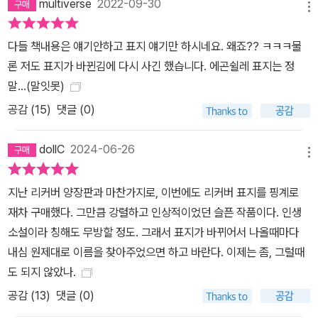
multiverse
2022-09-30
는 달리 제3부에서는 1인칭 단수(나)를 주어로 해서 서술되고 있지
메뉴
만, 여전히 주관적인 생각이나 감정표현은 절제되어 있다. 쌍둥이는
어렵게 다시 만나게 되지만, 클라우스의 루카스에 대한 단호한 부인
다들 책내용은 얘기안하고 표지 얘기만 하시네요. 왜죠?? ㅋㅋㅋ물
뒤에 그들은 더 확실하게 헤어진다. 대사관 직원에게 쌍둥이 형제 클
론 저도 표지가 바뀐김에 다시 사긴 했습니다. 에곤쉴레 표지는 정
라우스의 존재를 주장하던 루카스마저도 상대방을 부인하게 되는 것
말...(말잇못)
이다. 그와 같은 부인 뒤에 루카스는 자살하고, 대사관 직원에게서 그
공감 (
15
)
댓글 (0)
소식을 들은 클라우스도 루카스와 꼭 같은 방법으로 자신이 죽을 수
밖에 없다는 것을 예감한다. 제1부에서 한 몸처럼 지내던 쌍둥이가 제
dollC
2024-06-26
메뉴
2부에서는 루카스와 클라우스로 각각의 삶을 살게 되는 그들의 기억
이 제3부에서는 서로 공유되는 것은 물론이고 그들의 가족 관계마저
지난 리커버 양장판과 마찬가지로, 이번에도 리커버 표지를 핑계로
상호 모순을 드러내고 있다. 모순들을 조작하는 작가의 진정한 의도
재차 구매했다. 그만큼 강렬하고 인상적이었던 슬픈 작품이다. 인생
는 무엇인가? 제3부에서 주목되는 것은 작중 화자가 ‘나’라는 1인칭
소설이라 칭해도 무방할 정도. 그래서 표지가 바뀌어서 나올때마다
이 되는 것은 사회주의 체제의 붕괴에 의해서 나타나는 아이덴티티의
내심 원제대로 이름을 찾아주었으면 하고 바란다. 이제는 좀, 그럴때
회복을 의미한다는 점이다. 크리스토프는 제2부와 제3부의 에필로그
도 되지 않았나.
에 해당되는 부분에서 독자들을 예상 밖의 미로로 끌어들임으로써 인
공감 (
13
)
댓글 (0)
간 존재와 그 아이덴티티의 불확실성을 끊임없이 암시하고 있다. ―