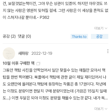
리고 공책에 막 쓰면서 공식을 정리하는데 이상한 일들이 생기고 급
건, 보잘것없는책이건, 그야 무슨 상관이 있겠어. 하지만 아무것도 쓰
갖고 싶은데 전자책 이용자에게는 어떠한 선택권도 없다. 표지 따위
기야는 시체까지 등장한다. 어떤 조직이 이 공식이 세상에 드러나는
지 않는 사람은 영원히 잊혀질 걸세. 그런 사람은 이 세상을 흔적도 없
안 보면 그만이라고 위안을 얻어 보지만 그래도 가끔씩 열 받는다. 전
것을 방해하는 것이다. 우리도 가끔 뭔가를 할 때 알 수 없는 방해가
이 스쳐지나갈 뿐이네.- P362
자책 사용자에게도 표지 선택권을 달라!!우리에게도 미적 감각이 있
있었던 적이 있지 않은가. 결국 말랴노프는 선택을 하는데, 그 선택을
다!-어제의 세계 슈테판 츠바이크의 <어제의 세계>도 두 번 샀다. 왜
더보기
비난할 수 있는 사람은 그리 많지 않을 것 같다. 하지만, 나랑 남편은
인지 모르겠는데 이 책에 대한 집착이 있다. 안 읽으면서도 계속 보관
공감 (
2
)
댓글 (0)
그 수많은 방해를 뚫고 친구를 만나고, 팬미팅에 참석했다. 장하
하려고 한다. 이번 달에는 나 혼자 슈테판 츠바이크 작품 뽀개기 프로
다!! 지금은 소련이 무너지고 러시아이긴 하지만 여전히 그 곳은 투명
젝트를 진행하고 있기에, 이번 달에 이거 진짜 읽을 거다.지금은 <광
하지 않은 곳이니, 그들이 사상 등의 자유를 얻으려면 어쩌면 정말로
기와 우연의 역사> 읽고 있는데 이거 다 읽으면 바로 <어제의 세계>
새파랑
2022-12-19
메뉴
10억년 같은 긴 시간이 필요할지도 모르겠다. 이 책은 정말 재미있게
로 넘어갈 계획이다. 이렇게라도 하지 않으면 이 책 썩겠어...-거의 모
10월 이후 구매한 책
읽었다. 그래서 멋지게 리뷰를 쓰고 싶었는데, 뭔가 잘 안 됐다. 좋아
든 것의 역사 <거의 모든 것의 역사>도 두 번 샀는데 이 책에는 슬픈
그동안 책탑 사진을 안찍었어서 일단 찾을수 있는 애들만 모아서 책
서 너무 좋아서 좋아요!! 이렇게만 되니까. 총 9개의 이야기가 있는 단
사연이 있다. 종이책을 팔고나서 뭔가 허전한 마음에 전자책을 다시
탑을 한번 찍어봤다. 북플에서 책탑에 관한 글이 제일 재미있어서 나
편집인데, 각각의 이야기가 너무 흥미로웠다. <숲 속의 컴퓨터>도 그
샀는데 몇 달 후에 개정판이 나온 것이다ㅠㅠ이왕 새로 살 거면 개정
도 오랜만에 올려본다.책탑에 등장하는 작품은 총 17권이다. 작년에
렇고 <박승휴 망해라>도 그렇고 인간이 가지고 있는 횡재수를 바라
판을 샀었어야 했는데 두 번을 사면서 구판만 샀다. 슬프다. 개정판이
는 이정도 분량이면 한달치 구매 분량이였는데 (가끔은 15일치 일때
는 마음과 시기심을 잘 드러내면서도 유머를 잃지 않는 이야기들이
훨씬 좋다는 이야기가 들리면 개정판 전자책을 또 살지도 모르니 아
도...) 이젠 두달은 되야 이정도 분량을 채울수 있는것 같다. 내가 독서
많았다. 결국 내 생각대로 되지는 않지만, 그래도 그들은 얻은 것이 있
예 리뷰도 보지 않는다. 표지 말고는 바뀐 게 별로 없기를 바라고 있
슬럼프긴 슬럼프인거 같다. 읽는것도 그렇고 구매하는것도 그렇고...
다. 약간의 부(富)와 첫 번째는 아니더라도 굉장한 우주를 가졌으니
다.-장미의 이름<장미의 이름>도 두 번 샀다. 그런데 <장미의 이름>
더보기