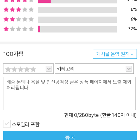
서는 고유명사가 일체 나오지 않았던 것과는 달리, 「타인의 증거」에서
0%
는 쌍둥이 중 하나인 루카스를 비롯해서 등장인물 모두가 이름을 가
지게 된다. 쌍둥이인 루카스(Lucas)와 클라우스(Claus)라는 이름은
0%
같은 철자들의 순서만 바뀐 이름이다. 그들은 정말 둘인가, 하나인
3.2%
가? 제3부에서 끊임없이 독자들을 혼란시키는 이 의문은 이 이름들
에 의해서도 짙게 드러난다. 제2부는 클라우스가 자유를 찾아서 떠난
100자평
게시물 운영 원칙
뒤, 할머니 집에 그대로 혼자 남게 된 루카스의 이야기이다. 한 몸처럼
지내던 쌍둥이의 이별은 슬픔을 넘어서 고통스럽기까지 하다. 제1부
카테고리
의 무대가 되었던 소도시(K시), 할머니의 집, 서점-문구점, 사제와 사
제관, 술집들, 묘지, 광장 등이 그대로 등장한다. 또 루카스의 할머니
집의 내부도 변함이 없다. 다락에는 루카스와 클라우스의 어머니와
여동생의 해골이 매달려 있고, 무엇보다도 귀중한 ‘커다란 노트’가 보
관되어 있다. 그러나 언청이 소녀가 물을 긷던 샘은 말라버렸고, 술집
현재
0
/280byte (한글 140자 이내)
들도 예전과 달리 한산하고 조용하다. 세월이 흐르고 시대가 바뀐 것
스포일러 포함
이다. 특별허가 없이는 들어갈 수 없는 국경지대에 위치한 그 소도시
는 고립되었고, 폐허가 되었다. 전쟁은 끝났어도 여전히 사회 분위기
등록