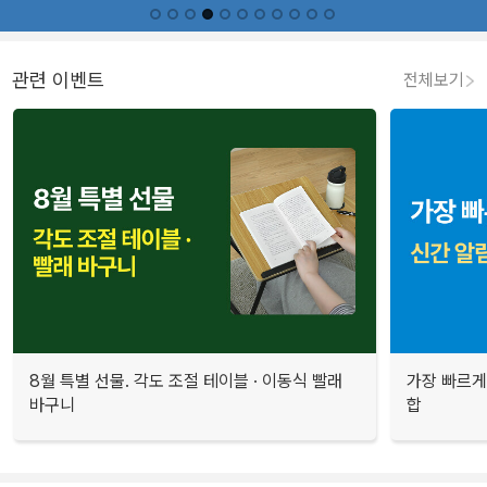
관련 이벤트
전체보기
8월 특별 선물. 각도 조절 테이블 · 이동식 빨래
가장 빠르게
바구니
합