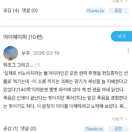
더보기
마냥 행동한다. 전쟁이 끝나고 해방군인지 점령군인지 모를 외국 군
성적 이상의 행동을 하는 장교들의 모습이 안쓰러우면서도 철저한 고
공감 (
4
)
댓글 (0)
대가 도착하고, 형제를 둘러싼 환경은 급변한다. 쌍둥이들은 기지를
독과 감정의 메마름을 전달하기에 충분한 글이 돋보인다. 길지도 않
발휘해 다른 나라로 탈출할 방법을 생각해냈지만, 마지막 순간에 그
게 서술하면서 짧은 대화 속에 그 많은 것을 독자들이 이해하기 쉽게
들 중 한 명만 국경을 넘고 한 명은 여기에 남는 선택을 한다. 여기까
쓴 글은 끔찍하면서도 그 상황이 블랙유머를 유발하면서 웃음이 터
쓰기
마이페이퍼 (10편)
지가 이 무시무시하고 독특한 연작 소설의 1부 ‘비밀 노트‘ 되겠다. 소
지게 만드는 묘한 맛을 느끼게 해 주는 데서 독자들은 손에서 놓은 수
설의 무대는 작가 아고타 크리스토프의 고국 헝가리일테고, 시대 배
없는 매력에 푹 빠져 단숨에 읽지 않을 수가 없게 한다. 2부에서 비로
우주
2026-03-19
메뉴
경은 정황상 2차 세계대전일 것이다. 1부는 두 세 페이지짜리 챕터 수
소 그들이 누구인지에 대한 철자의 순서만 다른 두 쌍둥이 이름이 나
십 개로 이루어져 있는데, 강렬한 야만을 너무나도 덤덤하게 그려내
허조그 그리고...
오면서 한 사람은 남고 한 사람은 국경을 넘으면서 각기 다른 인생을
서 소름이 끼칠 지경이다. 전쟁은 사람의 육체만 죽이는 게 아니라 정
'실제로 비노비치라는 불가리아인은 모든 권력 투쟁을 편집증적인 산
살아가는 시각이 루카스의 시선으로 그려진다. 아버지와의 사이에서
신도 평평하게 다려버린다는 걸 증명하듯, 쌍둥이들은 어떤 모진 일
물로 여기는데 -이 소름 끼치는 괴짜는 광기가 세상을 늘 지배한다고
낳은 불륜의 아들을 낳은 야스민과 자신의 신체에 콤플렉스를 느끼고
을 겪어도 감정을 드러내지 않는다. 심지어 1부에선 쌍둥이들의 이름
믿었다'/140쪽'지저분한 벨벳 좌석에 앉아 책 한 권을 까내 읽었다.
자신만 바라봐주길 원하는 그녀의 아들 마티아스, 인간 교류가 없는
조차 나오지 않는다. 전쟁의 참화가 일상이 되면 개인의 감정이나 아
죽음은 인생이 끝난다는 뜻이지만 죽어간다는 말은 죽음을 경험한다
당 서기 페테르. 도서관 서기인 연상녀 클라라. 불면증 환자가 이 시
이덴티티 따위는 더 이상 중요하지 않으니까.2부 ‘타인의 증거‘는 국
는 뜻이기도 하다. 이 문장의 의미를 이해하려고 노력해 보았다. 혹
대를 살아가는 모습으로 보여주는 우울함 내지 가라앉는 삶의 연속성
경을 넘어가지 않고 집에 남은 루카스의 시점에서 이야기가 전개된
시....그런가.. 아닌가...반면에 삶이 혐오스럽다면 신앙조차 불확실한
을 보여준다. 3부에선 클라우스의 시각으로 본 자신들의 이야기
더보기
다. 전쟁이 끝나고 체제가 바뀌었지만, 루카스는 여전히 할머니 집에
구원이다'/188쪽'그렇게 공들인 철학적 장광설을 다 빼버리고 단순
다. 완전히 뒤집히는 반전의 묘미를 알게 해 주는 이 이야기는 무엇이
살면서 그가 전쟁 동안 배운 대로, 느낀 대로 살아간다. 그리고 나이가
공감 (
1
)
댓글 (0)
화시킨 명제는 스피노자의 정리37이다. 인간은 타인도 자신의 사고
진실이고 허구인지을 온통 헷갈리게 한다. 1. 2부가 전형적인 삶의