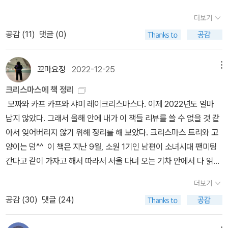
못했던 것 같다.그런데 이런 섬뜩함을 너무도 담담한 문체로 써내려
책을 두 번 산 적이 적잖이 있었다는 게 생각이 났다. 대부분은 종이책
만나기란 쉽지 않을 것 같다.두고 읽어보아도 질리지가 않는 책, 재독
가다니..작가의 문체에 압도당한 기분이였다. 1부 <비밀의 노트>는
더보기
으로 갖고 있다가 그걸 팔고 전자책으로 새로 산 것이다. 생각나는 책
이란 바로 이런 것에 읽는 것이지.
'존재의 세 가지 거짓말'중에 가장 강력한 거짓말(?)을 담고 있다.너
공감 (
11
)
댓글 (0)
들만 대강 검색해봤는데도 꽤 된다.-러시아 미술사 우선 <러시아 미
무 강력해서 진실만을 기록하기 위해 작문을 한다는 저 쌍둥이의 말
술사>. 이 책은 러시아 여행 가면서 들고 갔는데 다녀와서 종이책은
을 곧이곧대로 믿게 되였으니까 말이다.그런데 더 무서운 건 분명 진
처분했다. 그 후에 전자책이 나왔다는 걸 알게 되었다. 사실 전자책까
꼬마요정
2022-12-25
메뉴
실을 가장한 거짓의 이야기인데,전혀 거짓의 이야기처럼 읽히지 않는
지 살 생각은 없었는데 러시아 여행을 추억하면서 이 책이 다시 필요
다는 사실이다.소롬돋고,섬뜩했던 것 역시도 허구라고 외면할 수 없
크리스마스에 책 정리
하게 되어서 아주 최근에 전자책으로 구매했다. 보통은 월초에 전자
는 역사의 사실을 우리 모두가 알고 있다는 전제가 바탕에 깔려 있어
모짜와 카프 카프와 샤미 레이크리스마스다. 이제 2022년도 얼마
책 캐시를 미리 구매해두고 그 안에서 전자책을 구입하는 편인데 최
서였던 것 같다.구체적인 상황에 대한 설명은 없지만 소설의 배경이
남지 않았다. 그래서 올해 안에 내가 이 책들 리뷰를 쓸 수 없을 것 같
근에는 책 그만 사자는 심정으로 전자책 캐시를 하나도 쟁여두지 않
전시 중이란 것을 알수 있다.스스로를 지키기 위해 너무 일찍 철이 들
아서 잊어버리지 않기 위해 정리를 해 보았다. 크리스마스 트리와 고
았다. 그래서 이 책은 최근 들어서는 거의 유일하게 전자책 캐시가 아
어 버린 아이들.자신을 지키기 위해 마녀처럼 되어버린 할머니.원치
양이는 덤^^ 이 책은 지난 9월, 소원 1기인 남편이 소녀시대 팬미팅
니라 쌩돈 주고 산 책이다. 여기에 소개되는 러시아 화가들 그림 중에
않은 전장을 내몰린 군인들의 기이한 행동들...쌍둥이들의 작문이 하
간다고 같이 가자고 해서 따라서 서울 다녀 오는 기차 안에서 다 읽었
서 일리야 레핀, 바실리 수리코프 그림이 참 좋다.-돈키호테 그리고 <
나씩 만들어질때마다.나는 오토딕스의 그림들이 떠올랐다.아니 수많
다. 남편은 팬미팅 가고, 나는 친구 만나서 한강을 구경했더랬다. 덕분
돈키호테>. 양장본 나왔을 때 따끈따끈한 신간으로 구매했었는데 종
더보기
은 전쟁에 관한 그림들이 떠올랐던 것 같다.눈에 보이는 대로만 그린
에 아이가 있어서 한동안 못 만난 친구를 만나 너무 반가웠다. 부산과
이책을 전부 정리하면서 중고로 팔았다. 그리고 어차피 안 읽을 것 같
공감 (
30
)
댓글 (24)
다고 했던 오토딕스와 진실만을 기록하겠다는 쌍둥이 형제의 고백은
서울 사이의 거리는 멀고, 이제는 힘이 들어서 기차로 다니기 힘들
아서 잊고 살다가 이수은 작가의 <평균의 마음>을 읽고서 <돈키호테
그래서 더더욱 사실적으로 느껴졌던 것 같다.적어도 쌍둥이 형제가
고... 코로나 이후 기차든 비행기든 마스크 쓰고 뭘 먹지도 못하게 하
> 전자책을 구입했다. 그 책을 읽으면 자동으로 <돈키호테>가 읽고