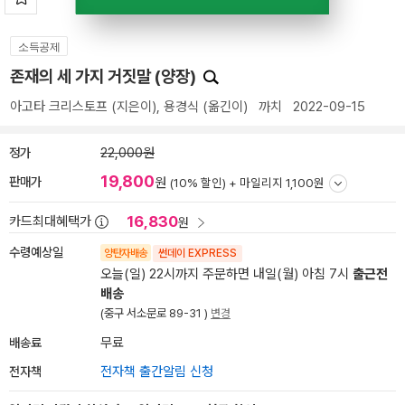
소득공제
존재의 세 가지 거짓말 (양장)
아고타 크리스토프
(지은이),
용경식
(옮긴이)
까치
2022-09-15
정가
22,000원
19,800
판매가
원
(10% 할인) +
마일리지 1,100원
16,830
카드최대혜택가
원
수령예상일
양탄자배송
썬데이 EXPRESS
오늘(일) 22시까지 주문하면 내일(월) 아침 7시
출근전
배송
(중구 서소문로 89-31 )
변경
배송료
무료
전자책
전자책 출간알림 신청