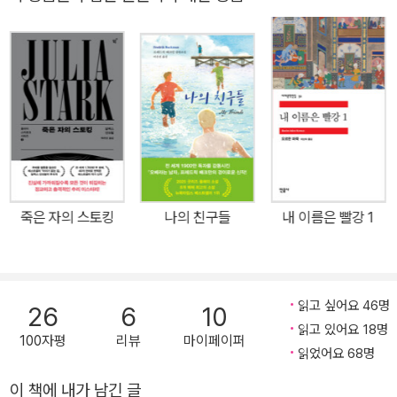
것”의 세상으로 독자들을 초대할 것이다. 제1부 「비밀 노트」(1986년
출간) 아고타는 이 작품(Le Grand Cahier)의 원고를 파리의 유명한
출판사인 갈리마르, 쇠유, 그라세에 동시에 보냈는데, 쇠유에서 수정
없이 즉시 출판할 것을 수락했다고 한다. 이 책은 천천히 프랑스 독자
층에 침투했고, 드라마화되었으며, 현재 40여 개국에서 번역, 소개되
었다. 작가는 처음에 무작위로 여러 개의 장면들을 각각 써서 모자이
크하는 기분으로 구성했다고 한다. 인간세계의 현실을 냉혹히 파헤친
신랄하고도 잔혹한 정경 혹은 촌극들을 냉철한 객관성에 입각해서 써
내려간 60여 개의 작문 노트가 구성의 기본이 된 것이다. 주인공을 1
죽은 자의 스토킹
나의 친구들
내 이름은 빨강 1
인칭 단수가 아닌 복수(우리)로 한 이유도 감정의 과잉표현이나 주관
적 표현을 배제하기 위한 의도에서였다. 물론 그것은 나치스(점령군)
와 사회주의 체제(해방군)가 차례로 등장하는 혼란 속에서의 아이덴
티티의 미분화를 의미하기도 한다. 작가는 자신이 사랑했던 한 살 반
읽고 싶어요 46명
26
6
10
밖에 차이가 나지 않는 오빠를 클라우스로, 작가 자신을 루카스로 등
읽고 있어요 18명
100자평
리뷰
마이페이퍼
장시켰다고 한다. 주인공인 쌍둥이 형제인 ‘우리’는 전쟁 통에 卍자로
읽었어요 68명
상징되는 점령자들과, 그리고 다음에는 낫과 망치로 상징되는 해방군
이 책에 내가 남긴 글