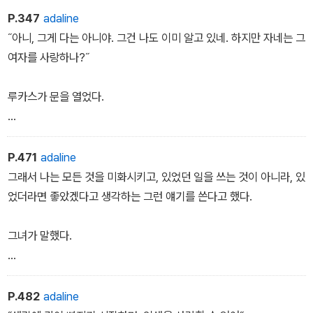
들이 직면한 악몽과 같은 현실을 노출시키며 인간 존재에 대한 질문
P.347
adaline
을 던진다. 감정을 배제한 채 건조하고 정확하게 표현한 인간 존재의
˝아니, 그게 다는 아니야. 그건 나도 이미 알고 있네. 하지만 자네는 그
불확실성과 상실, 그리고 회복의 서사는 여태껏 겪어보지 못한 “날
여자를 사랑하나?˝
것”의 세상으로 독자들을 초대할 것이다.
루카스가 문을 열었다.
전 세계 40여 개 언어로 번역된 이 소설은 세계적인 철학자 슬라보예
지젝과 소설가 신경숙, 김연수, 은희경, 평론가 이동진 등 국내외 유명
˝저는 그 단어의 뜻을 잘 모르겠어요. 아무도 그 뜻을 모르는것 아닐
인사들의 추천과 독자들의 입소문을 통해 국내에서도 손에 꼽는 “인
까요? 당신이 하는 그런 질문은 생각해본 적도 없어요.˝
P.471
adaline
생 소설”로 자리매김한 지 오래이다. 새로 출시되는 양장본은 많은 독
그래서 나는 모든 것을 미화시키고, 있었던 일을 쓰는 것이 아니라, 있
자들의 기대에 부응하여 더욱 고급스러운 장정과 세련된 표지로 소장
˝그렇지만 그런 종류의 질문이 자네 인생에서 가장 흔한 질문이아니
었더라면 좋았겠다고 생각하는 그런 얘기를 쓴다고 했다.
가치를 높였다.
겠어? 때로는 그런 질문에 대답하지 않을 수 없을걸.˝
그녀가 말했다.
˝그러면, 당신은요? 당신은 그런 질문에 한번 답해보세요. 당신이 연
설을 하면 청중들은 박수갈채를 보내더군요. 당신이 한말들을 당신은
˝그래요. 가장 슬픈 책들보다도 더 슬픈 인생이 있는 법이니까요.˝
진심으로 다 믿습니까?˝
P.482
adaline