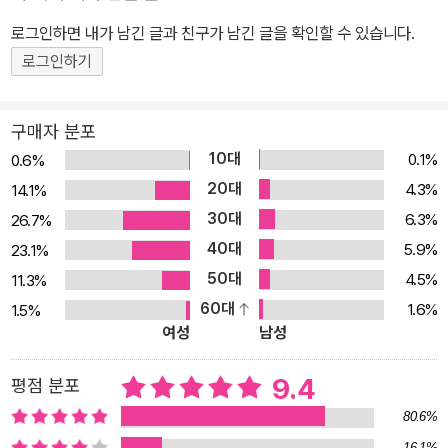
들에게 짓밟히는 어느 국경 근처의 소도시에서 할머니와 함께 살게
로그인하면 내가 남긴 글과 친구가 남긴 글을 확인할 수 있습니다.
된다. 그곳에서 그들은 최악의 상황을 이겨나가는 연습을 한다. 그들
로그인하기
에게 도덕성이란 존재하지 않는다. 아이들은 누구의 가르침이나 영향
도 받지 않고, 그들 특유의 도덕을 만들어간다. 그들은 커다란 노트에
자신들의 성장과정과 죄악에 관해서 세심하게 기록해나간다. 쌍둥이
구매자 분포
의 이별은 둘로 분화된 그들이 극복해야 할 아이덴티티의 회복과 상
10대
0.1%
0.6%
실을 동시에 의미한다. 제1부의 분위기는 한마디로 아이들의 폭력적
20대
4.3%
14.1%
인 암흑세계이며, 악마적인 진실의 소용돌이이다. 제2부 「타인의 증
30대
6.3%
26.7%
거」(1988년 출간) 「비밀 노트」를 쓸 때, 작가는 이 속편(La Preuv
40대
5.9%
23.1%
e)을 예정하지는 않았다고 한다. 그저 연속해서 쓰고 싶을 때에 쓰겠
50대
4.5%
11.3%
다는 막연한 생각으로 여지를 남겨놓았던 것이다. 제2부의 이야기는
60대
1.6%
1.5%
“유럽이 둘로 갈라졌기 때문에 둘로 나뉘어버린 내 인생 그 자체의 이
여성
남성
미지”이기도 하다고 작가는 말한다. 특히 그 시간적 배경은 1956년
의 헝가리 반체제 혁명의 시기이다. 사회주의 체제에서의 아이덴티티
9.4
평점 분포
상실은 제2부에서 ‘그’라는 제3인칭에 의해서 상징되는 것 같다. 물론
80.6%
그것이 ‘우리’의 분리를 뜻한다는 점은 더욱 분명하다. 「비밀 노트」에
16.1%