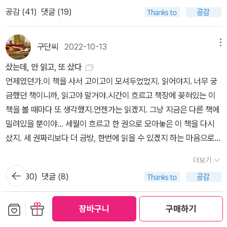
2023년에는 다시 한번 분투해보자. 책탑 책들을 간략히 리뷰해 보자
말이다. <토끼의 아리아>는 너무 현실적이어서 놀랍고 안타까웠다.
처음 종이책으로 산 게 무려 2003년이다. 믿기지가 않는다, 20년 전
공감 (
41
)
댓글 (19)
면,1. 존재의 세가지 거짓말 : 아고타 크리스토프 이미 읽은 책이지만
'나'는 어이없지만 간교한 술수로 주웅길 회장에게 간을 떼인다. 그리
에 사놓고도 아직도 안 읽었다는 게! 그때는 <장미의 이름>을 읽을
양장본이 새로 나왔다길래 구매했다. 하지만 펼쳐보지도 않았다는...
고 그가 늘 맥주를 마시는 이유 역시 너무 안타깝다. 하지만 곽재식 작
준비가 전혀 되지 않았을 때였는데 있어보이고 싶어서 사놓고 책상에
지금은 그저 장식용으로 쓰이고 있지만, 내년에는 꼭 다시 읽으리라.
가님이 이과라서 나올 수 있는 이유일 것 같다. 놀라워라!! 이 분은 곽
구단씨
2022-10-13
메뉴
꽂아두었던 것 같다. 사실 나는 책을 읽는 것보다 사서 전시하는 걸 더
2. 맨스필드 파크 : 제인 오스틴 나름 제인 오스틴 작품을 많이 읽었는
재식 작가님의 다른 책에도 가끔 등장하는데 자주 나오면 좋겠다. <
좋아했다. 그러다가 종이책을 전부 처분하고 코로나 시절부터 마음이
샀는데, 안 읽고, 또 샀다
데, 읽다보니 약간 물리는 기분이 들어서 한동안 멀리했다가, 북플에
박흥보 특급>은 물가인상을 고려하지 않은 점이 무척이나 안타까웠
심란해서 진짜로 책을 읽기 시작했다. 책을 좋아했던 시절에 비해 정
언제였던가.이 책을 사서 고이고이 모셔두었었지. 읽어야지. 너무 궁
서 이 작품이 그렇게 재미있다길래 구매했다. 이젠 읽을때가 된것 같
다. 흥부와 놀부 이야기에서 인플레이션을 반영해야지!! <흡혈귀의
작 책을 읽은 기간은 얼마 되지 않는다. 이것도 구매 20주년 기념으
금했던 책이니까, 읽고야 말거야.시간이 흐르고 책장에 꽂혀있는 이
다.3. 나는 고양이로소이다 : 나쓰메 소세키 이미 읽은 작품이고, 다른
여러 측면>은 뭔가 쌤통이지만, 또 안타깝다. 나랏돈을 잔머리를 굴
로 올해 진짜 읽어야겠다. 이탈리아에서 만든 드라마가 있다는데 그
책을 볼 때마다 또 생각했지.언젠가는 읽겠지. 그냥 지금은 다른 책에
출판사 버젼으로 가지고 있지만 현암사 버젼으로 다 모으겠다는 의지
려가며 빼 먹는 건 나쁜 짓이지만 그게 죽을 병에 걸릴만큼 나쁜 짓인
걸 먼저 보고 읽으면 더 쉽게 읽을 것 같은데 OTT에 아무리 뒤져도
밀려있을 뿐이야... 세월이 흐르고 한 권으로 모아놓은 이 책을 다시
하나로 구매했다. 역시 이 책도 아직 펼쳐보지 않았다... 소장용이다.
가 싶어서 말이다. 하여간 그러고보니 여기도 우리 유네스코 감사원
없다. 이탈리아 드라마 어디서 구하져...아무튼 드라마 못 구해도 꼭
샀지. 세 권짜리보다 더 금방, 한번에 읽을 수 있겠지 하는 마음으로
드디어 현암사 소세키 시리즈를 다 모았다.4. 사랑, 그리고 : 줄리언
이 <토끼의 아리아>의 '나'였다. 반갑다. 참 재미있게 읽었다. 뇌과학
읽을 거다. 나와의 약속이다.사실 이것 말고도 두 번 산 책은 엄청 많
새책을 사고 신났었지.합본 개정판이 있으니 이제 구판은 필요없어.
반스 <내 말좀 들어봐>의 후속작이라고 하는데, 이 작품은 곧 만날거
이 이렇게 쉽고 재미있을 수 있을까 생각했다. 이건 모두 리사 제노바
더보기
다ㅋㅋㅋㅋㅋ 왜냐하면 나는 김영하의 팬이고 김영하 작가의 책을 전
책장에 자리도 없는데 구판은 팔아야지 싶었지.그래서 냉큼 구판을
뒤로가
같은 느낌이 든다. 줄리언 반스 책은 확실히 잘 읽히고 재미있지만 막
의 글솜씨 덕이 아닐까 싶다. 솔직히 이 책을 읽었다고 내가 뇌과학을
공감 (
30
)
댓글 (8)
기
권 종이책으로 소장하고 있었는데(전부 초판) 나중에 결정판 시리즈
팔고 이 책을 또 고이고이 모셔두기 시작했지.2년쯤 전에 이사하면서
추천하고싶은 작품은 없었는데, 이 작품은 안그랬으면 좋겠다.5. 60
다 알 수 있는 건 아니지만, 그동안 어렵게만 느껴졌던 말들이 현실과
로 새로 나왔길래 그걸 전부 전자책으로 다시 샀다. 알라딘 전자책 적
어느 정도 책장 정리를 시작했는데, 그때 이 개정판도 정리 목록에 있
개의 이야기 : 디노 부차티 <타타르인의 사막> 한권 읽었을 뿐이지만
접목된다고나 할까. 단적인 예로 나이가 들면서 잘 잊어버리는데, 건
보관함담기
선물하기
립금 들어올 때마다 구슬 꿰듯이 하나 하나 사서 모았다. 몇 달에 걸쳐
었다.이제까지 안 읽었는데, 아마도 이 책을 금방 읽지는 않을 것 같
장바구니
구매하기
stella.K
2022-10-01
메뉴
디노 부차티의 팬이 되었다. 그래서 이 책도 한번 도전해보고 싶어서
망증이라고 불리는 이 건 병이 아니니까 괜찮다고. 또 설단현상 혹은
사면서도 뭐 하는 짓인지 약간 회의감이 들기는 했다.이제는 웬만하
아?그리고 다시 읽고 싶어지면 도서관을 이용하면 되는 거지 뭐. 그