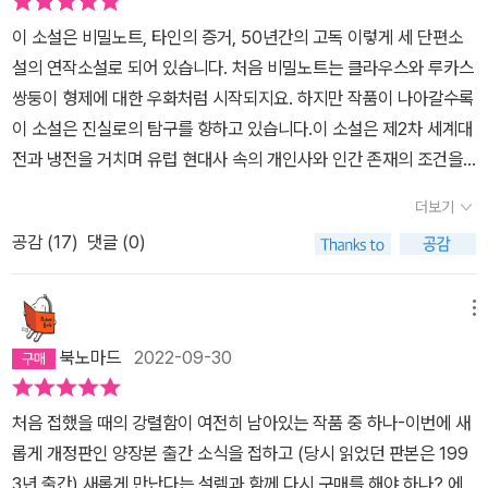
이 소설은 비밀노트, 타인의 증거, 50년간의 고독 이렇게 세 단편소
설의 연작소설로 되어 있습니다. 처음 비밀노트는 클라우스와 루카스
쌍둥이 형제에 대한 우화처럼 시작되지요. 하지만 작품이 나아갈수록
이 소설은 진실로의 탐구를 향하고 있습니다.이 소설은 제2차 세계대
전과 냉전을 거치며 유럽 현대사 속의 개인사와 인간 존재의 조건을
구체적으로 형상화합니다. 전쟁과 냉전 상황 속에서 피폐해지는 인간
더보기
영혼을 그리지요.감정을 배재한 채 건조하고 정확하게 표현한 인간
공감 (
17
)
댓글 (0)
존재의 불확실성과 상실, 그리고 회복의 서사는 깊은 독서의 즐거움
을 줍니다.확실히 유럽인들에게 제2차 세계대전은 많은 상흔을 남긴
듯 합니다. 유럽의 현대사를 다룬 뛰어난 소설이 계속해서 나오네요.
메뉴
확실히 제2차 세계대전은 있어서는 안되었던 비극이었지 싶습니다.
북노마드
2022-09-30
처음 접했을 때의 강렬함이 여전히 남아있는 작품 중 하나-이번에 새
롭게 개정판인 양장본 출간 소식을 접하고 (당시 읽었던 판본은 199
3년 출간) 새롭게 만난다는 설렘과 함께 다시 구매를 해야 하나? 에