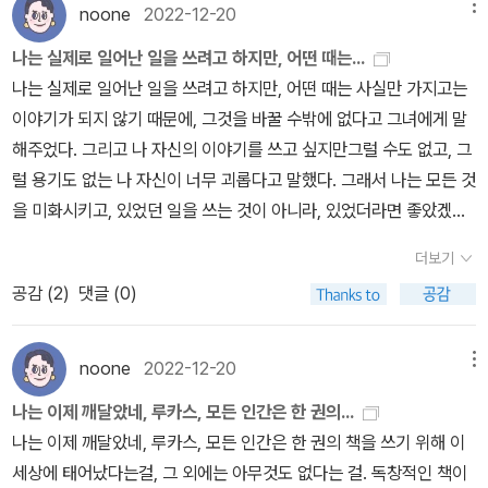
기록하는 비밀노트 어딘가에는 거짓이 숨어 있었을 텐데 말이다.결과
니 여행 다니는 기분이 안 나서 씁쓸했다. 하지만 이 책 덕분에 재미있
noone
2022-12-20
메뉴
싶어진다. 이래서 책에 대한 책을 조심해야 한다. 한 권을 읽었을 뿐인
적으로 가장 무서웠던 글은 비밀노트 마지막에 기록된 작문이 아닐까
게 다녀올 수 있었다. 다행히 기차 안에서 음료는 마실 수 있어 커피랑
데 장바구니에 책이 십수권 담기게 된다. <돈키호테>는 종이책으로
나는 실제로 일어난 일을 쓰려고 하지만, 어떤 때는...
싶다.
물도 홀짝이면서.남편이 나랑 가고 싶어한 이유는 나도 그렇지만 점
갖고 있었을 때는 완독 못 할 것 같았는데 전자책이니까 완독할 수 있
나는 실제로 일어난 일을 쓰려고 하지만, 어떤 때는 사실만 가지고는
점 혼자 기차 타고 서울 다녀오는 것이 힘들어서다. 집에 있으면 너무
을 것 같다. 희한하게 벽돌책은 종이책으로는 안 읽히는데 전자책으
이야기가 되지 않기 때문에, 그것을 바꿀 수밖에 없다고 그녀에게 말
편한데, 얼마나 좋아야 이 좋은 집을 두고 2시간 반을 기차를 타고 서
로 읽으면 그나마 읽힌다. 무게나 두께가 안 느껴져서 그런 듯 싶다.
해주었다. 그리고 나 자신의 이야기를 쓰고 싶지만그럴 수도 없고, 그
울 가서 또 공연장까지 대중교통을 이용해서 갔다가 공연을 즐기고
벽돌책은 전자책으로! 아무튼 <돈키호테>는 올해 안에 읽을 거다. 무
럴 용기도 없는 나 자신이 너무 괴롭다고 말했다. 그래서 나는 모든 것
돌아올 수 있을까. 심지어 공연이 끝나면 체력이 거의 바닥이 나서 공
조건!-프랑스 중위의 여자<프랑스 중위의 여자>도 종이책으로 갖고
을 미화시키고, 있었던 일을 쓰는 것이 아니라, 있었더라면 좋았겠다
연을 본 흥분으로 겨우 겨우 돌아오는데 다음 날은 초죽음이 될 때도
있다가 팔았는데 상당히 오랜 시간이 지나서야 전자책이 나온 걸 알
고 생각하는 그런 얘기를 쓴다고 했다.- P471
많다. 그래서 부산에 있었더라면 냥이들과 집에서 맛있는 거 먹고, 책
더보기
게 되었다. 이 책은 전자책으로 사고 싶어서 정말 여러 번 검색했는데
읽고, 드라마 보고, 혹은 가까운 곳에서 맛있는 거 먹고 이럴 텐데, 서
공감 (
2
)
댓글 (0)
도 안 뜨길래 거의 반포기 상태였는데 어느날 검색해보니까 전자책이
울까지 다녀와야 할까 하는 생각이 드는거다. 하지만 공연 티켓은 예
나왔길래 바로 샀다. 예전에 갖고 있던 종이책은 한 권 짜리였는데 전
매했고, 날짜가 임박해서는 취수료가 엄청나고, 그래서 우리는 가야
자책은 분권이다. 거기다 가격 차이 무엇. 그래도 전자책이 있으니까
noone
2022-12-20
메뉴
만 하는 거다. 이 책 역시 2백년 만에 레닌그라드에 찾아 온 폭염이 극
다행이라고 생각해야겠지.-존재의 세 가지 거짓말 <존재의 세 가지
성을 부리는 때, 아내와 아들을 오데사로 보내고 혼자 아파트에 남은
나는 이제 깨달았네, 루카스, 모든 인간은 한 권의...
거짓말>도 두 번 샀다. 예전에 갖고 있던 종이책은 세 권 짜리였는데
천문학자 말랴노프의 이야기이다. 더 자세히 말하면 말랴노프 머리에
나는 이제 깨달았네, 루카스, 모든 인간은 한 권의 책을 쓰기 위해 이
전자책은 통합본이다. 통합본도 버전이 여러가지인데 내가 산 전자책
떠오른 엄청난 공식에 관한 이야기이다. 말랴노프가 이 공식을 떠올
세상에 태어났다는걸, 그 외에는 아무것도 없다는 걸. 독창적인 책이
은 제일 못생긴 맨왼쪽 표지다. 나도 예쁜 리커버 표지의 <존.세.거>