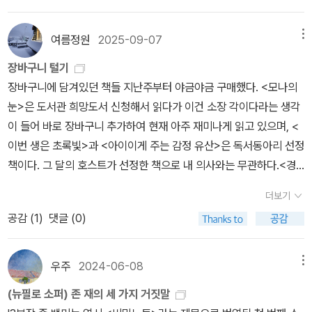
들어간다. 이제 사람들을 억압하는 건 더 이상 전쟁이 아니라 체제다.
방식에 따라 살도록 만들기보다 자신이 누리는 행복을 타인도 함께
실루엣을 온전히 살아온 방식을 보여준 것이라면 3부는 위의 이야기
불온 서적으로 지정된 책 한 권 갖고 있다고 쥐도새도 모르게 사라질
누리길 바랄 뿐이다- 저마다 능력대로'/219쪽 '인간의 본성은 무엇입
들이 어떤 식으로 반전이 되는지에 대한 글쓰기를 제대로 보여준다.
여름정원
2025-09-07
메뉴
수 있는 체제. 새로운 인물들이 등장하고 무대도 바뀌면서 루카스는
니까? 이를 자신만만하게 설명했던 사람들, 우리 '고유의' 특성에 대
그야말로 허를 찌르는 글의 구성력은 예측지 못한 부분들의 진행으로
장바구니 털기
조금씩 세상에 감정을 드러낸다. 하지만 이상하다. 쌍둥이가 그렇게
해 말해주었던 홉스,프로이트 기타 등등은 위대한 은인들이 아닙니
이어짐으로 해서 문학의 맛을 색다르게 접할 수 있는 즐거움을 준
장바구니에 담겨있던 책들 지난주부터 야금야금 구매했다. <모나의
오래 이 곳에 살았었음에도 루카스의 쌍둥이 형제 클라우스를 언급하
다. 루소도 마찬가지입니다.저는 낭만주의자들이 인간의 한 특성으로
다. 실은 한 사람의 몸으로서 자신의 외로움을 떨치기 위해서 생각해
눈>은 도서관 희망도서 신청해서 읽다가 이건 소장 각이다라는 생각
는 사람은 아무도 없다. 궁금증이 더해질 무렵, 2부의 마지막 장은 거
꼽는 완벽성을 비판했던 흄에게 공감하는 입장이지만 그의 편협한 억
낸 자신의 또 하나의 분신으로 클라우스를 만든 것인지, 아니면 루카
이 들어 바로 장바구니 추가하여 현재 아주 재미나게 읽고 있으며, <
대한 반전의 서막을 올린다.3부 ‘50년 간의 고독‘에서 독자들의 혼란
압적 태도 역시 좋아하지 않습니다.(...) 과학이 발견한 이런 진실을
스란 인물을 만들어 낸 것인지... 엄마. 아빠, 할머니의 비밀들도 모두
이번 생은 초록빛>과 <아이이게 주는 감정 유산>은 독서동아리 선정
은 극에 달한다. 대체 누구 말이 진실인가? 내가 지금까지 읽은 것은
삶의 기준으로 삼을 수는 없겠지만 인간성을 함부로 정의하지 말라는
허구였나 하는 생각을 하게 만드는 이 책은 작가가 말했듯 글쓰기만
책이다. 그 달의 호스트가 선정한 책으로 내 의사와는 무관하다.​<경
그저 한 사람의 망상인가? 루카스와 클라우스. 그들은 대체 실재했던
뜻으로 생각해도 좋겠습니다'/ 229쪽 혐오가 정치의 도구가 되었다
이 온전히 자신이 가질 수 있는 목표란 사실, 시대상으로 2차 대전을
험의 멸종>은 누가?(기억 안 남) 추천해서 구매했는데 지난주 당직
(물론 이 소설 속에서) 인물들이 맞기는 하나? 의심과 모순이 겹겹이
는 생각을 하게 된 순간 부터 <군중과 권력>을 읽어 보고 싶었으나
상상하게 만드는 곳곳의 표현들로 짐작하게 하는 글의 시간성 흐름
더보기
서면서 하루 만에 다 읽었다. 소설책이 아니라 인문사회교양?에 가까
더해진 이야기의 미로를 따라가다 보면 그 끝에는 슬프고 처참한 사
여전히 용기를 내지 못하고..있다. 매번 이렇게 또 다른 이야기에서 만
이란 장치를 통해 당시 분위기를 느낄 수가 있다. 특히 전쟁 속에서
공감 (
1
)
댓글 (0)
우며 한달음에 다 읽을 정도로 재미 나진 않지만 저 때 가방 속에 들어
건이 기다리고 있다. 늙어버린 쌍둥이들은 한 사람은 아이덴티티를
나고 있다. 키르케고르 도 단골로 만나는 인물이긴 하다. (영화에서도
원색적인 묘사나 어린아이의 행동이라고 생각할 수 없는 폭력적인 묘
있는 유일한 책으로 차선책이 없어 덕분에 시간 안 끌고 다 읽었다. 점
찾기 위해, 한 사람은 진실을 숨기기 위해 서로를 마주한다. 전쟁은 끝
자주 만난다. 그러나 여전히 자신이 없다.) '허조그'를 읽으면서 읽고
사들은 건조한 문체로 인해 그 상황들에 대한 몰입을 냉정하게 바라
점 개인화돼가고 코로나의 영향으로 더 그런 경향이 있어서인지 실제
나고 공산주의 체제도 무너졌으나, 전쟁과 체제가 망쳐버린 그들의
우주
2024-06-08
메뉴
싶었던 철학자들이 대거 등장할 거라 전혀 예상하지 못했다. 그런데
보게 만들었다는 것도 이 작품의 특징이라고 할 수 있다.자신의 존재
로 경험하고 부딪히며 얻게 되는 것들이 점점 사라지고 있다는 논리
삶은 돌아오지 않는다.
읽어갈수록 넘사벽 철학자들의 이론 보다 내가 더 읽고 싶어진 책은
를 인정받고 싶어서, 또 다른 분신을 만들어내고 그것을 노트에 하나
(뉴필로 소퍼) 존 재의 세 가지 거짓말
를 여러 예를 들어가며 설명해 준다. ​유현준의 <공간 인간> 그의 전
전혀 언급(?) 되지 않은 <존재의 세 가지 거짓말> 되겠다.^^
씩 적어간 사실들은 어린이가 오랜 세월 고독 속에서 몸부림치며 그