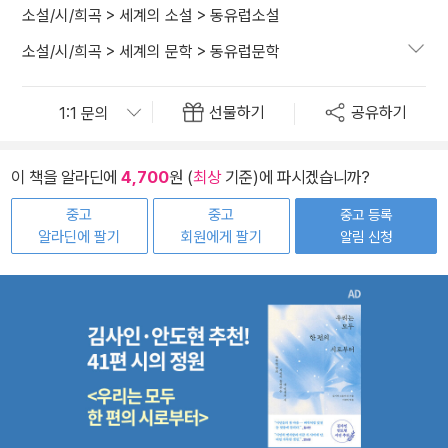
소설/시/희곡
>
세계의 소설
>
동유럽소설
소설/시/희곡
>
세계의 문학
>
동유럽문학
선물하기
공유하기
이 책을 알라딘에
4,700
원 (
최상
기준)에 파시겠습니까?
중고
중고
중고 등록
알라딘에 팔기
회원에게 팔기
알림 신청