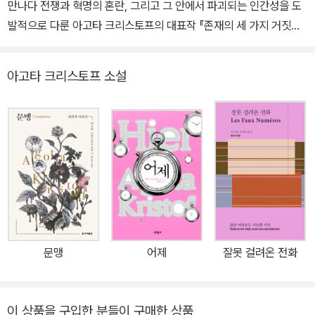
만나다 전쟁과 혁명의 혼란, 그리고 그 안에서 파괴되는 인간성을 도
발적으로 다룬 아고타 크리스토프의 대표작 『존재의 세 가지 거짓말』
3부작이 또다른 모습으로 독자들을 만난다. 전 세계 40여 개 언어로
번역된 이 소설은 세계적인 철학자 슬라보예 지젝과 소설가 신경숙,
아고타 크리스토프 소설
김연수, 은희경, 평론가 이동진 등 국내외 유명 인사들의 추천과 독자
들의 입소문을 통해 국내에서도 손에 꼽는 “인생 소설”로 자리매김한
지 오래이다. 새로 출시되는 양장본은 많은 독자들의 기대에 부응하
여 더욱 고급스러운 장정과 세련된 표지로 소장 가치를 높였다. 『존재
의 세 가지 거짓말』 3부작에서 작가는 서로 모순되는 현상들과 인물
들을 서로 뒤얽어서 이미지를 조작한다. 이 과정에서 작품은 이름의
철자 순서만이 다른 쌍둥이 형제 루카스(Lucas)와 클라우스(Claus)
의 처절한 운명을 교차시키며 잔혹하고도 아름다운 서사를 직조한다.
사람들의 “진정한 바람”을 이루기 위해 움직이는 쌍둥이의 모습은 그
문맹
어제
잘못 걸려온 전화
들이 직면한 악몽과 같은 현실을 노출시키며 인간 존재에 대한 질문
을 던진다. 감정을 배제한 채 건조하고 정확하게 표현한 인간 존재의
불확실성과 상실, 그리고 회복의 서사는 여태껏 겪어보지 못한 “날
이 상품을 구입한 분들이 구매한 상품