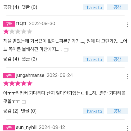
공감 (
4
)
댓글 (0)
ftQtf
2022-09-30
메뉴
책을 받았는데 가름끈이 없다...파본인가? ...., 원래 다 그런가?......어
느 쪽이든 불쾌하긴 마찬가지.....
공감 (
4
)
댓글 (2)
jungahmanse
2022-09-24
메뉴
아ㅜㅜ리커버 기다리다 산지 얼마안되었는ㄷㅔ...하...좀만 기다려볼
것을ㅜㅜ
공감 (
2
)
댓글 (0)
sun_nyhill
2024-09-12
메뉴