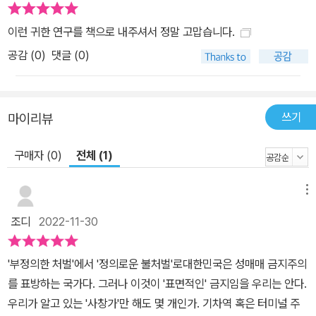
하고 있다.” - 황유나, 〈한국사회의 탈성매매를 위한 시작, 불처벌〉 2.
이런 귀한 연구를 책으로 내주셔서 정말 고맙습니다.
성매매처벌법은 어떻게 여성 처벌을 정당화하는가 ― 성매매 여성을
공감 (
0
)
댓글 (0)
처벌하는 현실 성매매처벌법은 성구매자와 알선자를 처벌하는 근거
를 마련했다는 점에서 분명 사회적인 성과다. 이 법은 행위에 연루된
모두를 대상으로 한다는 점에서 얼핏 공정한 듯하다. 또한 성매매 피
해자로 규정된 사람을 위해 별도의 법을 적용해 보호한다는 점에서도
쓰기
마이리뷰
합리적으로 보인다. 그러나 법이 실행되는 현실은 전혀 공정하지도
합리적이지도 않다. “1부 성매매 여성을 처벌하는 현실”에서 필자들
구매자 (0)
전체 (1)
은 성매매 여성을 보호하고 성매매 알선을 근절하기 위해 제정된 성
매매처벌법이 어떻게 입법 취지와 멀어지고 있는지 다양한 측면에서
메뉴
살펴본다. 먼저 김주희 덕성여대 교수는 성판매 여성과 성구매 남성
조디
2022-11-30
을 ‘동등한 행위자’로 보는 법논리에 어떤 맹점이 있는지 분석한다.
“한국사회에서 성구매는 집단적으로 모색되고 경험되는 남성문화의
'부정의한 처벌'에서 '정의로운 불처벌'로​대한민국은 성매매 금지주의
일부(26쪽)”이자 “익명으로 성시장에 진입하는 방식으로 고립되고
를 표방하는 국가다. 그러나 이것이 '표면적인' 금지임을 우리는 안다.
개별화(28쪽)”되는 여성의 성을 구매하는 행위다. 성산업이 이토록
우리가 알고 있는 '사창가'만 해도 몇 개인가. 기차역 혹은 터미널 주
기울어진 장 위에서 번성하는 현실을 생각했을 때, 성매매처벌법은