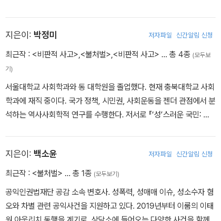
있다.
지은이:
박정미
저자파일
신간알림 신청
최근작 :
<비판적 사고>
,
<불처벌>
,
<비판적 사고>
… 총 4종
(모두보
기)
서울대학교 사회학과와 동 대학원을 졸업했다. 현재 충북대학교 사회
학과에 재직 중이다. 국가 정책, 시민권, 사회운동을 젠더 관점에서 분
석하는 역사사회학적 연구를 수행한다. 저서로 『‘성’스러운 국민: 젠
더와 섹슈얼리티를 둘러싼 근대 국가의 법과 과학』(공저, 서해문집)
이 있다.
지은이:
백소윤
저자파일
신간알림 신청
최근작 :
<불처벌>
… 총 1종
(모두보기)
공익인권법재단 공감 소속 변호사. 성폭력, 성매매 이슈, 성소수자 혐
오와 차별 관련 공익사건을 지원하고 있다. 2019년부터 이룸의 이태
원 아웃리치 동행을 계기로, 상담소에 들어오는 다양한 사건을 함께