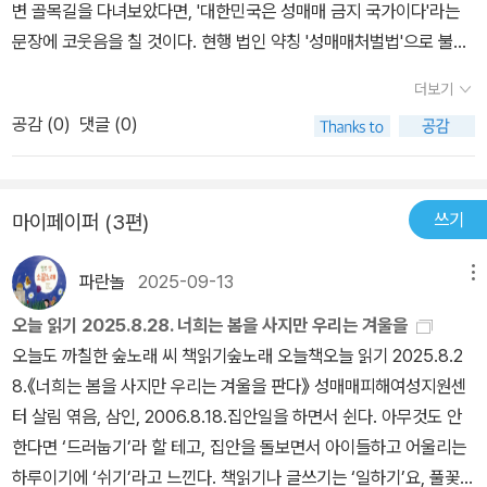
변 골목길을 다녀보았다면, '대한민국은 성매매 금지 국가이다'라는
성매매의 사회적 조건을 탐문하기보다 ‘보호받아야 할 피해자’를 선
문장에 코웃음을 칠 것이다. 현행 법인 약칭 '성매매처벌법'으로 불리
별하고 그 밖의 성판매자를 모두 ‘처벌받아 마땅한 자발적 성판매자
는 '성매매 알선 등 행위의 처벌에 관한 법률'은 성매매 행위자와 성매
(30쪽)’로 규정한다는 점에서 문제적이다. 우리 사회가 “성매매 외에
더보기
매 알선자에 대한 처벌을 규정하고 있다. 이 책에서 일관되게 문제 제
는 생계수단이 없다”고 말하는 여성들에게 얼마나 징벌적인지 고민
공감 (
0
)
댓글 (0)
기하는 것이 바로 이 지점이다. '판매자' 여성과 '구매자' 남성을 동일
하지 않을 수 없다. 성산업은 여성의 빈곤을 통해 부유해진다는 점에
행위자로 간주하고 처벌한다는 것이 잘못되었다는 것이다. 요컨대 이
서 지독히 역설적이다. 이룸 활동가 노혜진은 성매매 여성이 ‘사치스
책은 반성매매인권운동 단체인 이룸의 기획으로 여러 명의 필자가 성
럽기 때문에 성을 판다’는 남성중심적 편견에 가려진 권력관계를 성
쓰기
마이페이퍼 (3편)
매매 그리고 불처벌이라는 주제를 여러 각도에서 조망하고 개진한 글
매매 현장에 밀착해 들여다본다. 그에 따르면 “종사 여성을 관리하고
모음이다. 11개의 챕터는 성매매 여성을 처벌해온 역사를 살피기도
통제하는 업주에게 성매매 여성이 형사처벌의 대상이라는 점, 성매매
파란놀
2025-09-13
메뉴
하고, 현재 처벌되는 현실과 그 근거, 그리고 그 근거의 부당함을 살피
여성이 전 사회적인 비난의 대상이라는 점은 여성에 대한 통제를 보
며 결론적으로는 '성판매 여성 불처벌'이라는 방법을 제시한다. '공
오늘 읽기 2025.8.28. 너희는 봄을 사지만 우리는 겨울을
다 용이하게 하고 갑-을 관계를 더욱 공고히 해준다(59쪽)”. 성매매
창'이라는 일제 치하의 성매매부터 '벗방 같은 지금의 성매매 형태를
오늘도 까칠한 숲노래 씨 책읽기숲노래 오늘책오늘 읽기 2025.8.2
여성은 업주와 구매자의 폭력에 노출될 뿐 아니라 법망을 피하기 위
살피는 역사적인 흐름과 그 맥락, 지금의 문제를 여러 각도에서 본다
8.《너희는 봄을 사지만 우리는 겨울을 판다》 성매매피해여성지원센
해 제공되는 각종 대출상품에 얽혀 성산업의 수익 원천으로 존재할
는 점에서 공시적이면서 통시적인 책으로 한국 성매매에 관해 생각해
터 살림 엮음, 삼인, 2006.8.18.집안일을 하면서 쉰다. 아무것도 안
따름이다. 성매매 여성을 ‘법에 따라’ 처벌한 결과, 성산업이 취약한
볼 지점을 다채롭게 제시하는 책이라는 점이 훌륭하다. ​사실 여러 사
한다면 ‘드러눕기’라 할 테고, 집안을 돌보면서 아이들하고 어울리는
여성들을 통해 끊임없이 돈을 불리고 있는 것이다. 이어서 한국형사·
람이 모여 쓴 글이므로 모든 사람의 의견에 동의할 수 있는 것은 아니
하루이기에 ‘쉬기’라고 느낀다. 책읽기나 글쓰기는 ‘일하기’요, 풀꽃나
법무정책연구원의 장다혜 연구위원은 성매매처벌법이 수사 현장에서