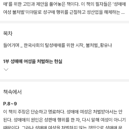
매’를 위한 고민과 제안을 풀어놓은 책이다. 이 책의 필자들은 ‘성매매
여성 불처벌’이야말로 성구매 행위를 근절하고 성산업을 해체하는 시
작점이라고 입을 모은다.
목차
우리 사회가 성매매 여성 개인에게 책임을 묻는 동안, 첨단화되어 가
는 성산업은 법의 틈바구니에서 큰돈을 벌고 있기 때문이다. 성매매
들어가며 _ 한국사회의 탈성매매를 위한 시작, 불처벌_황유나
문제의 핵심을 명확하게 짚으면서 현상을 돌파할 방안을 용감하게 제
시하는 이 책은, 여성에 대한 모든 종류의 폭력에 반대하고 평등과 정
1부 성매매 여성을 처벌하는 현실
의를 바라는 독자들에게 새로운 관점을 제공할 것이다.
책속에서
P.8~9
이 책의 주장은 단순하고 명료하다. 성매매 여성은 처벌받아서는 안
된다. 성매매의 원인은 성판매 행위를 한 자, 다시 말해 여성이 아니기
때문이다. 그러나 성매매 여성을 처벌하지 않는 것만으로 성매매 문