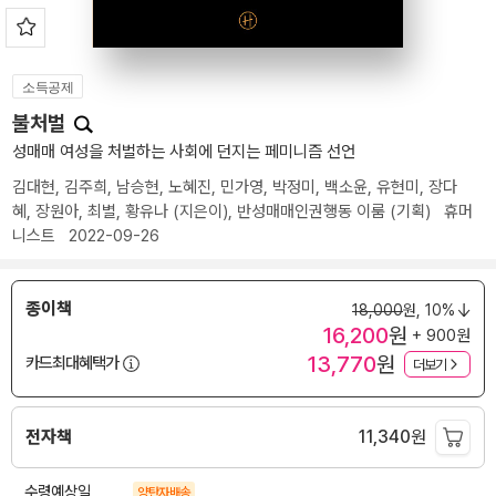
소득공제
불처벌
성매매 여성을 처벌하는 사회에 던지는 페미니즘 선언
김대현
,
김주희
,
남승현
,
노혜진
,
민가영
,
박정미
,
백소윤
,
유현미
,
장다
혜
,
장원아
,
최별
,
황유나
(지은이),
반성매매인권행동 이룸
(기획)
휴머
니스트
2022-09-26
종이책
18,000
원,
10%
16,200
원
+ 900원
13,770
원
카드최대혜택가
더보기
전자책
11,340
원
수령예상일
양탄자배송