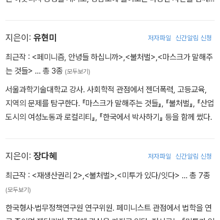
지원하며 역할을 찾고 있다.
지은이:
유현미
저자파일
신간알림 신청
최근작 :
<페미니즘, 안녕들 하십니까>
,
<불처벌>
,
<마스크가 말해주
는 것들>
… 총 3종
(모두보기)
서울과학기술대학교 강사. 사회학적 관점에서 젠더폭력, 고등교육,
지역의 문제를 탐구한다. 『마스크가 말해주는 것들』, 『불처벌』, 『산업
도시의 여성노동과 로컬리티』, 『한국에서 박사하기』 등을 함께 썼다.
지은이:
장다혜
저자파일
신간알림 신청
최근작 :
<재생산권리 2>
,
<불처벌>
,
<미투가 있다/잇다>
… 총 7종
(모두보기)
한국형사·법무정책연구원 연구위원. 페미니스트 관점에서 법학을 연