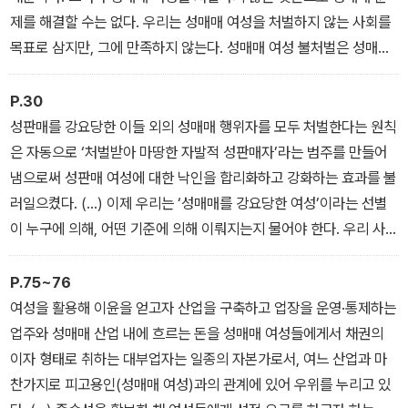
제를 해결할 수는 없다. 우리는 성매매 여성을 처벌하지 않는 사회를
목표로 삼지만, 그에 만족하지 않는다. 성매매 여성 불처벌은 성매매
를 사회구조적인 젠더 문제로 사유하고 개입하기 위한 근본적이고 필
수적인 시작점일 뿐이다. 그리고 이는 성매매 산업의 축소와 근절이
P.30
라는 분명한 목표를 향하고 있다.
성판매를 강요당한 이들 외의 성매매 행위자를 모두 처벌한다는 원칙
- 〈들어가며_한국사회의 탈성매매를 위한 시작, 불처벌〉
은 자동으로 ‘처벌받아 마땅한 자발적 성판매자’라는 범주를 만들어
냄으로써 성판매 여성에 대한 낙인을 합리화하고 강화하는 효과를 불
러일으켰다. (…) 이제 우리는 ‘성매매를 강요당한 여성’이라는 선별
이 누구에 의해, 어떤 기준에 의해 이뤄지는지 물어야 한다. 우리 사회
에서 ‘거부하기 힘든 강요 또는 강제’라는 외적 기준은 ‘순수한 피해
자’라는 예외적 존재를 가정하는 동시에, ‘왜 제대로 된 거부를 하지
P.75~76
못했느냐’면서 피해자를 비난하는 것으로 귀결되기 마련이었다. 이는
여성을 활용해 이윤을 얻고자 산업을 구축하고 업장을 운영·통제하는
오랜 시간 페미니스트들이 일본군 ‘위안부’ 문제에서 ‘총칼을 앞세운
업주와 성매매 산업 내에 흐르는 돈을 성매매 여성들에게서 채권의
강제연행’과 ‘무력한 소녀 피해자’라는 상상력에 문제를 제기해온 것
이자 형태로 취하는 대부업자는 일종의 자본가로서, 여느 산업과 마
과도 연관된다. 구체적인 여성의 삶은 강제연행과 소녀 피해자 사이
찬가지로 피고용인(성매매 여성)과의 관계에 있어 우위를 누리고 있
에서 역사 부정론자들의 공격 대상이 되었으며, ‘위안부’ 문제는 대중