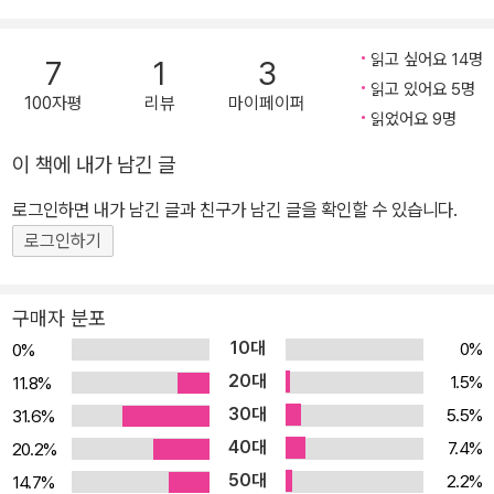
는 목적을 달성하기는커녕 그로부터 점점 멀어지고 있다. 《불처벌: 성
매매 여성을 처벌하는 사회에 던지는 페미니즘 선언》은 오랫동안 성
읽고 싶어요 14명
7
1
3
매매 현장에서 여성들을 돕고 있는 반성매매인권행동 이룸이 동료 활
읽고 있어요 5명
100자평
리뷰
마이페이퍼
동가, 연구자 들과 머리를 맞댄 끝에 ‘한국사회의 탈성매매’를 위한 고
읽었어요 9명
민과 제안을 풀어놓은 책이다. 이 책의 필자들은 ‘성매매 여성 불처
이 책에 내가 남긴 글
벌’이야말로 성구매 행위를 근절하고 성산업을 해체하는 시작점이라
로그인하면 내가 남긴 글과 친구가 남긴 글을 확인할 수 있습니다.
고 입을 모은다. 우리 사회가 성매매 여성 개인에게 책임을 묻는 동안,
첨단화되어 가는 성산업은 법의 틈바구니에서 큰돈을 벌고 있기 때문
로그인하기
이다. 성매매 문제의 핵심을 명확하게 짚으면서 현상을 돌파할 방안
을 용감하게 제시하는 이 책은, 여성에 대한 모든 종류의 폭력에 반대
구매자 분포
하고 평등과 정의를 바라는 독자들에게 새로운 관점을 제공할 것이
10대
0%
0%
다. 1. 왜 성매매 여성을 처벌해서는 안 되는가 ― 한국사회 성매매의
20대
1.5%
11.8%
현주소에서 길어낸 문제의식 한국의 성산업은 다양한 신종·변종업소
30대
5.5%
31.6%
가 온라인과 오프라인을 넘나들며 번성하고 국내인뿐만 아니라 이주
40대
7.4%
20.2%
여성의 몸을 거래하는 글로벌한 시장으로 자리매김하고 있다. 성매매
50대
2.2%
14.7%
현장을 바삐 오가며 여성들을 지원해온 반성매매인권행동 이룸의 활