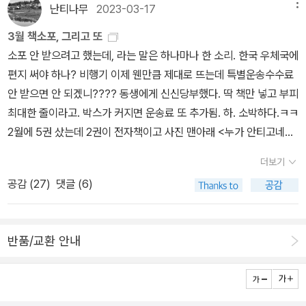
아서 샀다. 알라딘에는 독일어판밖에 없다. +++ 4월에 읽을(읽고
거의 없는 것을 볼 수 있다. 죽 늘어진 그 말들은 결국 '인간다운 대
난티나무
2023-03-17
메뉴
글 : 숲노래·파란놀(최종규). 낱말책을 쓴다. 《풀꽃나무 들숲노래 동
이러니를 마주한다. 여성들은 법을 따르면 보호받을 것이라는 ‘상
싶은/시작하고 싶은) 책들을 꺼낸다. 갈팡질팡 중구난방(정희진샘이
우'를 해달라는 것이다. 이건 무엇을 의미하는가. 여전히 인간다운 대
시 따라쓰기》, 《새로 쓰는 말밑 꾸러미 사전》, 《미래세대를 위한 우리
식’에 의지하지만, 수사기관의 추궁과 자기 의심 속에서 “성매매 피해
3월 책소포, 그리고 또
중구난방은 좋은 뜻이라고 그랬쒀!) 어질어질 책들이 쌓이고 있다. 흠
우를 받지 못하는 여성들이 있다는 것이다. 활동가들의 노력, 지금도
말과 문해력》, 《들꽃내음 따라 걷다가 작은책집을 보았습니다》, 《우
자로 인정받지 못하면 강간이나 추행 피해도 인정받지 못하는(136
소포 안 받으려고 했는데, 라는 말은 하나마나 한 소리. 한국 우체국에
좀 정리해서 올려야 겠다. 자꾸 뭐가 나온다.
여전히 '공정'이나 어쩌고에 의해 처벌받고 있을 여성들을 우리가 기
리말꽃》, 《쉬운 말이 평화》, 《곁말》, 《책숲마실》, 《우리말 수수께끼
쪽)” 자신의 취약한 위치만을 확인할 뿐이다. “이제 우리는 ‘성매매를
편지 써야 하나? 비행기 이제 웬만큼 제대로 뜨는데 특별운송수수료
억하길 바라며 일독을 권한다. ​(이 글은 '성착취 피해 여성', '성판매 여
동시》, 《시골에서 살림 짓는 즐거움》, 《이오덕 마음 읽기》을 썼다. bl
강요당한 여성’이라는 선별이 누구에 의해, 어떤 기준에 의해 이뤄지
안 받으면 안 되겠니???? 동생에게 신신당부했다. 딱 책만 넣고 부피
성', '성매매 종사 여성' 등 여러 단어를 혼용하여 쓰였습니다. 여러 관
og.naver.com/hbooklove
는지 물어야 한다. 우리 사회에서 ‘거부하기 힘든 강요 또는 강제’라는
최대한 줄이라고. 박스가 커지면 운송료 또 추가됨. 하. 소박하다.ㅋㅋ
점이 녹아있는 책이며 이분법적인 논의가 주된 주제가 아닌 '불처
외적 기준은 ‘순수한 피해자’라는 예외적 존재를 가정하는 동시에, ‘왜
2월에 5권 샀는데 2권이 전자책이고 사진 맨아래 <누가 안티고네를
벌'을 주제로 삼고 있는바를 고려하여 여러 단어를 사용했으나, 이 글
제대로 된 거부를 하지 못했느냐’면서 피해자를 비난하는 것으로 귀
두려워하는가>는 3월 1일에 사서 3월 구매목록에 들어감. 책들 휘리
을 작성한 필자는 '성노동론'에 동의하지 않음을 명시합니다.)
더보기
결되기 마련이었다.” - 김주희, 〈성매매 외에는 생계수단이 없다고 말
릭 펼쳐보다가 그만 깜놀하고 말았다. <미디어의 이해> 이러기예요?
공감 (
27
)
댓글 (6)
한 죄〉 3. 성매매를 묵인하고 관리해온 체제를 언제까지 지속할 것인
하고 보니 참, 문고판으로 샀지. 잠시 멘붕 와서 사진 찍었다. 위 책은
가 ― 성매매 여성을 처벌해온 역사 성매매처벌법이 여성을 주로 단
<야생의 심장 가까이>, 아래는 <미디어의 이해>. 그러니까 '일반' 책
속하고 처벌하는 것은 성매매 여성을 처벌해온 긴 역사를 배경으로
에 실리는 각주 정도의 글자가 본문 크기인 것. 을유문화사 <제2의
반품/교환 안내
한다. 식민지시기 공창이 도입된 뒤 성매매 여성들은 달아나거나 파
성>과 아마 비슷하다지요??? 어휴 하다가 잠시 들여다보니 적응된
업을 시도하면서 여성을 관리하는 사회에 맞섰다. 해방과 분단, 전쟁
다. 아직 (다) 오지 않은 노안이 이렇게 고마울 수가. (노안은 오는 것
을 겪은 한국사회는 1960년대에 이르러 사회적으로 배제된 이들을
인가, 되는 것인가, 그게 그건가...) +++ 4권 책탑 찍을 때만 해도 어
선도하고 격리하는 사회정책을 수행했으며, 성매매 여성 역시 같은
지럽고 먼지 앉아있던 책상을 좀전에 정리했다. 정리가 맞나 싶을 정