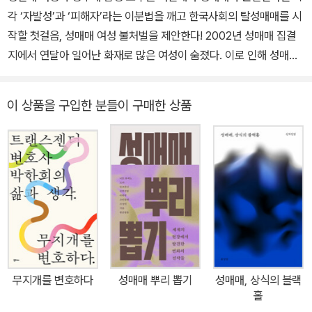
각 ‘자발성’과 ‘피해자’라는 이분법을 깨고 한국사회의 탈성매매를 시
작할 첫걸음, 성매매 여성 불처벌을 제안한다! 2002년 성매매 집결
지에서 연달아 일어난 화재로 많은 여성이 숨졌다. 이로 인해 성매매
여성을 억압하는 환경에 대한 사회적 경각심이 커졌고, 오랫동안 현
장에서 활동해온 여성단체들의 노력에 힘입어 2004년 성매매처벌
이 상품을 구입한 분들이 구매한 상품
법과 성매매피해자보호법이 제정되었다. 성매매처벌법은 성판매 여
성의 단속에만 주의를 기울인 채 성구매 남성을 방임했던 윤락행위등
방지법과 달리, 알선자와 구매자까지 처벌해 한결 진일보했다는 평가
를 받았다. 그로부터 20년 가까이 지난 지금, 명목상 성판매 여성과
성구매 남성, 알선자 모두 처벌받고 있지만 실태를 들여다보면 가장
집중적으로 단속되고 처벌받는 쪽은 성판매 여성이다. 성매매 피해자
로 분류되지 않는 사람은 ‘자발적으로’ 성매매 행위를 했으므로 처벌
받아야 한다는 법논리는 여러 가지 문제를 낳고 있다. 왜 어떤 여성은
성산업에 종사하는지, 그들의 사회적 조건은 무엇인지, 자발과 피해
무지개를 변호하다
성매매 뿌리 뽑기
성매매, 상식의 블랙
가 얼마나 구분하기 어려운지 살피지 않은 채 ‘개인의 자발적인 선
홀
택’과 ‘수요와 공급의 논리’로만 바라보는 현행법은 성매매 근절이라