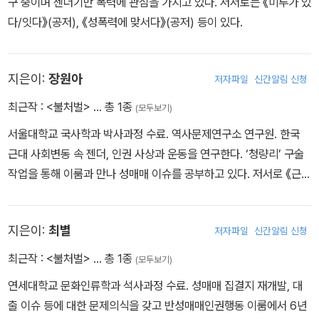
구 중이며 젠더기반 폭력에 관심을 가지고 있다. 저서로는 《미투가 있
다/잇다》(공저), 《성폭력에 맞서다》(공저) 등이 있다.
지은이:
장원아
저자파일
신간알림 신청
최근작 :
<불처벌>
… 총 1종
(모두보기)
서울대학교 국사학과 박사과정 수료. 역사문제연구소 연구원. 한국
근대 사회변동 속 젠더, 인권 사상과 운동을 연구한다. ‘청량리’ 구술
작업을 통해 이룸과 만나 성매매 이슈를 공부하고 있다. 저서로 《근현
대 서울의 공공의료 형성》(공저) 등이 있다.
지은이:
최별
저자파일
신간알림 신청
최근작 :
<불처벌>
… 총 1종
(모두보기)
연세대학교 문화인류학과 석사과정 수료. 성매매 집결지 재개발, 대
출 이슈 등에 대한 문제의식을 갖고 반성매매인권행동 이룸에서 6년