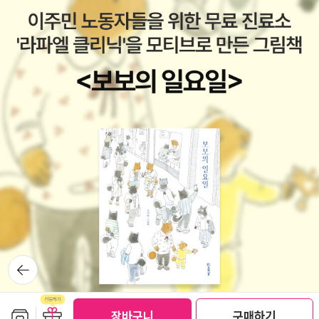
구소 인권위원회의 김대현 위원은 성매매 여성에게 가해지는 처벌에
차크라보르티 스피박 <읽기> 감당할 수 없을 것 같아 버텼으나 적립
형사처벌만 있지 않음을 당대의 기록을 통해 보여준다. 1961년 윤락
금 폭풍에 그만 또 졌다. 약간 충동구매 각. 비비언 고닉 <짝 없는 여
행위등방지법 제정으로 명목상 성매매를 금지했지만 다양한 하위법
자와 도시> 이건 좀 검은 마음이 얼마간 있었다. 리뷰대회 한다고 해
령을 통해 성매매 여성을 관리해온 한국사회에서, 여성들이 가장 두
서. 물론 리뷰 써서 적립금 타고 그런 적 잘 없지만(리뷰를 안 쓰므로
려워했던 것은 ‘요보호여자’로서 수용시설에 들어가는 것이었다. ‘사
ㅎㅎ) 핑계 대고 산 셈. 그래도 전자책이야.ㅎㅎㅎ 김대현 외 <불처
상범’, ‘우범소년’ 등 사회에서 배제된 이들을 보호지도소나 소년원에
벌> 독서모임에서 새로 시작하는 책. 전자책 구입. +++ 자, 그러니
수용해 감시·관리하는 체제는 여성들에게도 동일하게 적용되었다. 서
까 3월이 아직 2주나 남았는데 나는 벌써 5권을 산 셈이네???????
울시립부녀보호지도소와 같은 수용시설은 ‘선도’와 ‘격리’를 통해 성
ㅋㅋㅋㅋㅋㅋ 웃을 일이 아닌데 자꾸 웃음이 난다...
매매 여성을 관리해나갔다. 보호지도소는 ‘복지시설’이라는 명목으로
여성들을 군대식으로 훈육하고 성매매를 여성 개인의 특질로 규정해
‘치료’하고자 했다. 사실상 “시설에 수용된 여성들이 성매매 유입의
이유를 온전히 그들이 ‘윤락’한 탓으로 덤터기를 쓴다는 것(186
쪽)”이야말로 성매매 여성이 겪는 사회적 처벌이었다. 성매매를 묵인
뒤로가
기
하고 관리해온 체제는 한편으로 선도와 격리를 통해, 다른 한편으로
는 유흥업을 합법화함으로써 유지되었다. 박정미 충북대 교수는 식민
보관함담기
선물하기
지시기부터 이어진 유흥업의 역사를 살펴보면서 한국사회가 지속해
장바구니
구매하기