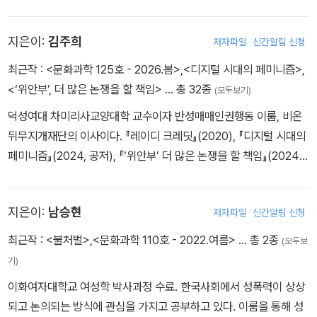
판타지》(공저) 등이 있다.
지은이:
김주희
저자파일
신간알림 신청
최근작 :
<문화과학 125호 - 2026.봄>
,
<디지털 시대의 페미니즘>
,
<‘위안부’, 더 많은 논쟁을 할 책임>
… 총 32종
(모두보기)
덕성여대 차미리사교양대학 교수이자 반성매매인권행동 이룸, 비온
뒤무지개재단의 이사이다. 『레이디 크레딧』(2020), 『디지털 시대의
페미니즘』(2024, 공저), 『‘위안부’ 더 많은 논쟁을 할 책임』(2024,
공저), 『불처벌』(2022, 공저) 등을 썼고, 여성주의 관점에서 한국 자
본주의 발전 과정을 비판적으로 분석하는 연구를 진행 중이다.
지은이:
남승현
저자파일
신간알림 신청
최근작 :
<불처벌>
,
<문화과학 110호 - 2022.여름>
… 총 2종
(모두보
기)
이화여자대학교 여성학 박사과정 수료. 한국사회에서 성폭력이 상상
되고 논의되는 방식에 관심을 가지고 공부하고 있다. 이룸을 통해 성