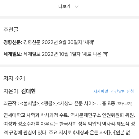
해자에게 면죄부를 주는 것으로 끝나지 않는다. 성매매 여성이 도움
더보기
을 요청했지만 대가든 배상이든 보상이든 무엇을 받을 권리도, 사기
든 폭력이든 피해를 인정받을 권리도 공인받지 못한다는 것을 변호인
으로 앉아보니 새삼 깨닫는다. 당사자와 절차를 밟으며 간접 경험하
추천글
는 것은 성매매 여성에 대한 사회적 낙인과 편견, 수치심과 무력감 그
경향신문:
경향신문 2022년 9월 30일자 '새책'
리고 고립감이었다.
세계일보:
세계일보 2022년 10월 1일자 '새로 나온 책'
- 〈04. 성매매 여성은 왜 ‘성폭력 피해자’가 될 수 없는가〉
저자 소개
지은이:
김대현
저자파일
신간알림 신청
최근작 :
<불처벌>
,
<앵콜>
,
<세상과 은둔 사이>
… 총 8종
(모두보기)
연세대학교 사학과 박사과정 수료. 역사문제연구소 인권위원회 위원.
여성과 성소수자를 아우르는 한국사회 성적 억압의 역사적·제도적 성
격 규명에 관심이 있다. 주요 저서로 《세상과 은둔 사이》, 《원본 없는