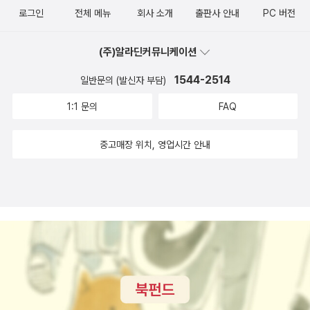
로그인
전체 메뉴
회사 소개
출판사 안내
PC 버전
정책 속에서 관리되었다. 하지만 ‘매춘’은 불법으로 규정하면서도 ‘유
도로 그게 그거처럼 보이지만 노트 펼치고 쓸 공간조차 없었던 걸 있
흥’은 합법의 영역에 남겨둔 한국사회는 여성의 종속적 위치를 통해
게 만들었다. 책상 위에 있어야 하는 걸 늘어놓는다. 늘어놓지 않을 수
(주)알라딘커뮤니케이션
유지되었으며 이는 지금도 계속되고 있다. “2부 성매매 여성을 처벌
없다. 읽고 있는 책들을 쌓아두어야 하고(사진에 안 보이지만 왼쪽 컴
해온 역사”의 필자들은 공적 기록의 틈새에서 새어 나온 여성들의 목
옆에 또 한무더기...) 달력이나 사진이나 기타 등등 한번씩 눈길 주고
1544-2514
일반문의 (발신자 부담)
소리를 세심하게 복원한다. 역사문제연구소 장원아 연구원은 식민지
싶은 것들 얹어두어야 하고 책 읽을 때 필기구, 북마크, 이런 거 있어
1:1 문의
FAQ
시기 일제가 공창을 도입해 성매매 여성을 관리해온 역사를 살펴본
야 하고... 예전에 하이드님 서재에서 보고 바로 질러버린 스누피 스탑
다. 공창제는 여성을 ‘성을 파는 여성’과 그렇지 않은 여성으로 나누고
워치(?)는 45분 맞춰두고 잘 사용하고 있다. 작은넘이 '엄마, 고래 줄
중고매장 위치, 영업시간 안내
‘유곽’에 성을 파는 여성을 모아 관리하는 제도다. 공창에 등록하지 않
까?' 하고 건넨 고래 스티커, 어디 붙일 데가 없어 그냥 꽂아두고. 휘
은 여성은 처벌을 받았고 유곽에 팔린 여성은 채무의 노예나 다름없
리릭 그림 그리고 싶을 때 필요한 물건들 쌓아두고.(거리가 멀면 안
는 신세에 놓였다. 하지만 여성들은 참지만은 않았다. 공창 폐지론이
꺼내게 된다.) 책상 앞에 오래 앉아있을 때 따뜻한 물 담아두는 물통
한창이던 1920년대 중후반 공창의 여성들은 뜻을 모아 ‘자유폐업(도
도 알라딘 굿즈다. 별 걸 다 사는 난티나무. 저기 문진이랑 뭐 이런 것
주)’을 시도하거나 ‘동맹파업’에 나섰다. 성병을 관리하고 사회의 풍
도 있는데 ㅎㅎ 문진만 있겠나. 아무튼 공간 만든 것으로 만족. 며칠이
속을 유지한다는 명목으로 시행된 공창제는 공간의 분리를 통해 “격
나 갈까 싶다. 그리고 산 책. 17일인데, 4월까지 더 사면 안 되는데,
리된 공간 속 여성에 대한 낙인과 폭력을 정당화(166쪽)”했지만, 여
알라딘은 자꾸 천 원 이천 원 적립금을 날리고, 그거 쓰려고 사고 싶은
성들은 ‘분리된 세계’에서 끊임없이 싸워왔다. 해방 후 공창제가 폐지
책 또 사고. 낸시 프레이저 <좌파의 길 - 식인 자본주의에 반대한다
되었지만 여성을 구분하고 관리하는 체제는 계속되었다. 역사문제연
> 최대한 안 사고 버티려고 했던 책이다. 또 졌다. ㅋㅋㅋ 가야트리