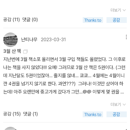
었다. 이전까지의 내 생각과 전혀 다른 이야기를 하고 있는 이도 있었
무를 마주하면서 하늘길과 볕살을 살피는 하루는 ‘살림’이라고 느낀
어떻게 한계를 드러내고 있는지 보다 면밀하게 살펴본다. 성매매처벌
더보기
고, 내가 비판하는 주장을 하는 필자도 있었다. 그럼에도 불구하고 같
다. 낮나절에 ‘닥치다’라는 낱말을 헤아린다. “닥치는 대로” 꼴로도 쓰
법은 ‘윤락’에서 ‘성매매’로 용어를 전환하고 성매매 피해자 개념을 도
은 맥락을 이야기하고 있다는 점이 좋았다. 가부장제 안에서 '부정
공감 (
11
)
댓글 (0)
지만, ‘다물다’랑 같은 뜻인 두 가지 쓰임새이다. 무슨 일이건 “닥치는
입함으로써 윤락행위등방지법과 차별화를 시도했다. 그러나 핵심 개
의'하게 '처벌'받고 있는 현실에서 '불(不)'자의 위치를 올바르게 바꾸
대로” 한다면 “생각없이 마구” 날뛰는 셈이다. “닥치고 내 말 들
념인 성매매에 있어서는 “성매매 여성을 ‘선량한 성풍속’이라는 사회
어 '정의로운' '불처벌'로 바꾸고 싶어 한다는 점에서 같았다. 많은 사
어!”라 외친다면 혼자 제멋대로 구는 셈이고. ‘답치기’를 일삼거나 ‘답
적 법익을 침해하는 행위의 주체로 자리매김하고(88~89쪽)” 있어
난티나무
2023-03-31
메뉴
람들이 성판매 여성을 만나본 적이 없다고 말하면서도 성착취 피해
답굴레’를 씌우는 무리가 있었기에 ‘닥치다 ㄱㄴ’이 태어났다고 느낀
이전 법의 보수적인 관행을 지속하고 있다. 특히 경찰과 검찰 등 일선
3월 산 책
여성을 잘 아는 것처럼 말한다. 사치스러움이 대표적이다. 그런 이미
다. 《너희는 봄을 사지만 우리는 겨울을 판다》는 2005년에 처음 나
수사기관은 법률상 성매매 규정을 이유로 단속을 통한 현장검거와 검
지난번에 3월 책소포 올리면서 3월 구입 책들도 올렸었다. 그 이후로
지는 어디에서 만들어진 것이며 어떻게 재생산되고 있는가. 이런 시
왔다. 이듬해에 새옷을 입었고, 어느덧 스무 해를 살아낸다. 한쪽은 살
거 후 벌금형을 진행하는데, 이들은 성매매 여성의 경제적 예속방식
나는 책을 사지 않았다!!! 오예! 그러므로 3월 산 책은 5권이다. (그런
선이 달라지지 않는다면, 과연 법적인 '불처벌'이 이루어질 수 있을
림돈을 벌려고 몸을 팔고, 한쪽은 살림돈이 남아서 몸을 산다. ‘봄’을
이 변화했음을 인식하지 못한 채 성매매처벌법을 단순 적용하고 있어
데 지난달도 5권이었잖아... 줄지를 않네... 쿄쿄... 4월에는 4월이니
까? 이루어진다 해도 사회적인 처벌이 남아있다는 점에서 완벽한 '불
사려고 돈을 쓰기 앞서, ‘봄’이 오도록 돈을 나누는 길을 열 줄은 모를
문제적이다. 성매매 여성은 이처럼 완고한 법 앞에서 침묵을 강요당
깐 4권을 넘기지 않기로 한다. 과연???) 그러나! 이것만 샀어야 하
처벌'이 아닐 것이다. 마지막 챕터에서 유현미는 '우리'가 '그들'과 구
까? 이제 누구나 알듯, 이 나라에 돈이 없지 않다. 뒷돈을 챙기는 무리
한 채 성폭력 피해를 입어도 대항할 힘이 부족한 상황에 놓인다. 공익
는데! 아주 오랜만에 중고가게 갔다가 그만...@@ 이렇게 몇 권을 더
별되어 '그들'을 비판하고 싶어 하는 것은 우리의 죄책감을 희석하기
가 그득할 뿐이고, 뒷돈으로 노닥질을 일삼을 뿐이다. 쉽게 떼돈을 버
인권법재단 공감의 백소윤 변호사는 성매매 여성 현장지원을 나갈 때
사고 말았다... 그래도 이 책들은 배송비는 안 내잖아. 헌책이라 가격
위함이라고 주장한다. 더 많은 사람들이 이 책을 읽으며 죄책감을 희
는 이는 쉽게 노닥이지만, 땀과 이슬과 사랑으로 살림돈을 버는 이는
마다 겪었던 어처구니없는 현실을 차근차근 털어놓는다. 사기 피해를
더보기
도 매우 저렴하잖아. 그러니까 괜찮아... 대프니 듀 모리에고, 엘리자
석하는 데 노력하는 것에서 벗어나, 현실을 직시하고 '우리'와 '그들'이
으레 이웃하고 손길을 나눈다.ㅍㄹㄴ+[고정애의 시시각각] “친구에
당한 여성이 경찰에 신고하자 성매매처벌법 위반 혐의로 조사를 받는
공감 (
15
)
댓글 (1)
베스 스트라우트잖아, 괜찮아, 완전 괜찮아. 마리 다리외세크 책은 소
라는 구분에 의문을 가져보았으면 좋겠다. 책에는 약 100여 년 전 '창
겐 모든 것을, 적에겐 법을”https://n.news.naver.com/mnews/h
다거나, 성폭력을 당했는데도 경찰서에서 아무런 보호조치 없이 ‘피
설인데 번역본이 없다. 그 위 페미니즘 책도 없다. 그림책은 그림이 좋
기'들이 내세운 요구 조건이 등장한다. 100년 전과 지금, 달라진 것이
otissue/article/comment/025/0003461599?cid=1058840
의자’ 신분에 놓이는 등 성매매 여성은 법에 따를수록 처벌을 받는 아