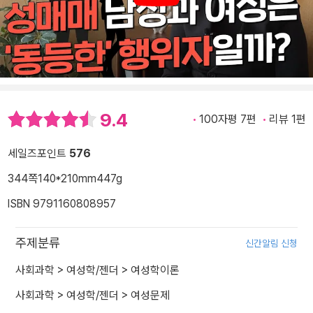
9.4
100자평 7편
리뷰 1편
세일즈포인트
576
344쪽
140*210mm
447g
ISBN 9791160808957
주제분류
신간알림 신청
사회과학
>
여성학/젠더
>
여성학이론
사회과학
>
여성학/젠더
>
여성문제