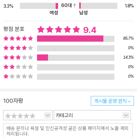
60대
1.8%
3.3%
동가 황유나는 〈한국사회의 탈성매매를 위한 시작, 불처벌〉에서 한국
여성
남성
사회 성매매의 현실과 이에 대한 대안으로 거론되는 아이디어를 비판
적으로 살펴본다. 그에 따르면 한국 성산업은 합법과 불법의 경계를
9.4
평점 분포
가로지르며 끊임없이 팽창해왔다. 각종 ‘유흥’을 제공하는 주점과 다
85.7%
방, 안마시술소를 비롯해 ‘자유업종’으로 불리는 키스방과 휴게텔은
0%
물론, 채팅 앱을 통해 실시간으로 성이 거래되는 현실은 한국사회가
14.3%
성의 거래에 깊숙이 연루되어 있음을 보여준다. 이에 대해 전면 비범
죄화, 합법화, 노르딕 모델(평등법) 등이 대안으로 거론되고 있다. 전
0%
면 비범죄화는 성매매 여성에 대한 낙인을 없애기 위해 성노동을 보
0%
편노동으로 인정하자는 주장이다. 이와 같은 주장은 성산업의 규모
축소나 규제책을 고려하지 못한다는 한계가 있다. 다음으로 합법화는
100자평
게시물 운영 원칙
성매매를 법으로 보장하면 성매매 여성에 대한 낙인이 사라질 것이라
는 논리에 근거한다. 하지만 이 모델은 한국사회가 사실상 성매매를
카테고리
묵인하고 관리해온 역사를 살피지 못하기 때문에 성매매 여성에 대한
낙인을 줄일 수 있다는 기대는 허상에 머물기 쉽다. 마지막으로 노르
딕 모델은 성구매 남성만을 처벌하는 접근법으로, 반성매매운동 진영