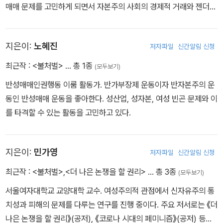
매매 문제를 고민하게 되면서 자본주의 사회의 경제적 거래와 젠더폭
력 간의 관계에 대한 생각을 이어나가는 중이다.
지은이:
노혜진
저자파일
신간알림 신청
최근작 :
<불처벌>
… 총 1종
(모두보기)
반성매매인권행동 이룸 활동가. 반가부장제 운동이자 반자본주의 운
동인 반성매매 운동을 좋아한다. 성산업, 성자본, 여성 빈곤 문제와 이
를 타격할 수 있는 활동을 고민하고 있다.
지은이:
민가영
저자파일
신간알림 신청
최근작 :
<불처벌>
,
<더 나은 논쟁을 할 권리>
… 총 3종
(모두보기)
서울여자대학교 교양대학 교수. 여성주의적 관점에서 신자유주의 통
치성과 피해의 문제를 다루는 연구를 진행 중이다. 주요 저서로는 《더
나은 논쟁을 할 권리》(공저), 《코로나 시대의 페미니즘》(공저) 등이