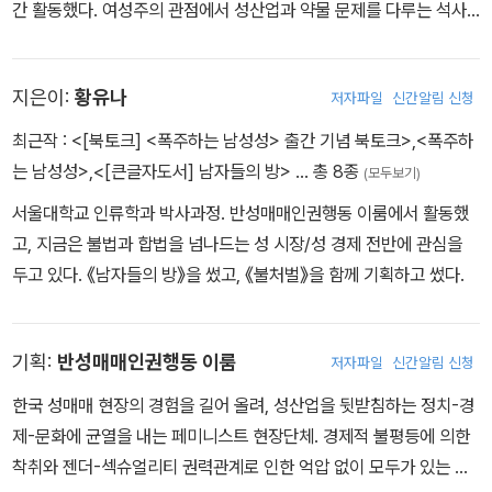
간 활동했다. 여성주의 관점에서 성산업과 약물 문제를 다루는 석사
학위논문을 준비 중이다.
지은이:
황유나
저자파일
신간알림 신청
최근작 :
<[북토크] <폭주하는 남성성> 출간 기념 북토크>
,
<폭주하
는 남성성>
,
<[큰글자도서] 남자들의 방>
… 총 8종
(모두보기)
서울대학교 인류학과 박사과정. 반성매매인권행동 이룸에서 활동했
고, 지금은 불법과 합법을 넘나드는 성 시장/성 경제 전반에 관심을
두고 있다. 《남자들의 방》을 썼고, 《불처벌》을 함께 기획하고 썼다.
기획:
반성매매인권행동 이룸
저자파일
신간알림 신청
한국 성매매 현장의 경험을 길어 올려, 성산업을 뒷받침하는 정치-경
제-문화에 균열을 내는 페미니스트 현장단체. 경제적 불평등에 의한
착취와 젠더-섹슈얼리티 권력관계로 인한 억압 없이 모두가 있는 그