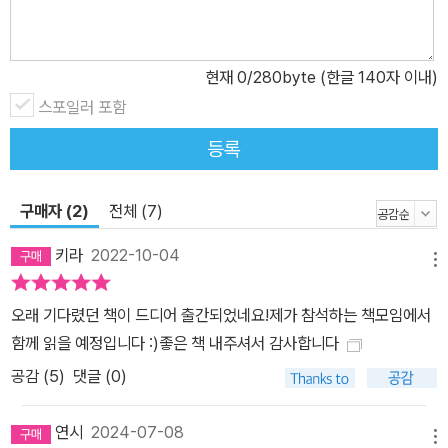
에서 상당한 지지를 받고 있다. 그러나 노르딕 모델이 성매매 여성의
숫자가 상대적으로 적고 길거리 성매매가 주를 이루는 북·서유럽에서
현재
0
/280byte (한글 140자 이내)
시행되고 있음을 생각해볼 필요가 있다. 노르딕 모델 역시 고도로 상
업화되고 다각화된 한국 성산업을 문제 삼기 어렵다는 점에서는 매한
스포일러 포함
가지다. 그렇다면 어떻게 해야 하는 것일까. 이 책을 기획한 반성매매
등록
인권행동 이룸은 우선 첫 단추부터 제대로 끼우자고 제안한다. 바로
성매매 여성을 처벌하지 않는 것이다. 30~37조 원에 달하는 한국 성
구매자 (2)
전체 (7)
산업의 현실을 살피지 않은 채 성매매 여성만을 문제 삼는 법률, 관행,
문화를 바꾸자는 제안이다. ‘피해자가 아닌’ 성매매 여성을 처벌하고
키라
2022-10-04
메뉴
이를 정당화하는 관행이 지속되는 한, 문제의 핵심인 성산업은 시야
에서 벗어나 더욱 번성할 따름이라는 것이 필자 모두의 진단이다. “이
오래 기다렸던 책이 드디어 출간되었네요!제가 참석하는 책모임에서
책의 주장은 단순하고 명료하다. 성매매 여성은 처벌받아서는 안 된
함께 읽을 예정입니다 :)좋은 책 내주셔서 감사합니다
다. 성매매의 원인은 성판매 행위를 한 자, 다시 말해 여성이 아니기
공감 (
5
)
댓글 (0)
때문이다. 그러나 성매매 여성 불처벌은 성매매를 사회구조적인 젠더
문제로 사유하고 개입하기 위한 근본적이고 필수적인 시작점일 뿐이
연시
2024-07-08
다. 그리고 이는 성매매 산업의 축소와 근절이라는 분명한 목표를 향
메뉴