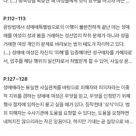
다. (…) 종속성을 확보한 채 여성들에게 성적 요구를 하고자 하는 성
에게 오랫동안 ‘여성 문제’로 인식되지 못했다.
구매 남성들의 성구매 동기는 그 자체로 우리 사회의 성별 권력관계
- 〈01. 성매매 외에는 생계수단이 없다고 말한 죄〉
를 증명한다. 성구매 남성과 성매매 산업이 통제권을 쥔 상황에서 성
P.112~113
매매 여성을 향한 법적·사회적 처벌은 침범과 폭력에 대해 법적인 문
윤방법에서 성매매특별법으로의 이행이 불완전하게 끝난 데는 성매
제제기를 어렵게 해 구매자와 업주가 원하는 대로 할 수 있는 ‘무법지
매를 여성의 성과 몸을 거래하는 성산업의 착취 문제가 아니라 성을
대’를 형성하는 데 일조한다. 또한 성매매 여성이 겪는 어려움에 대한
거래한 여성 개인의 문제로 바라보는 법의 태도가 자리하고 있다.
공감을 차단해, 성매매 여성으로 하여금 성매매 사실이 드러나는 것
(…) 성매매 여성은 자신의 ‘피해’를 입증해야만 성구매자를 가해자로
을 두려워하고 그들의 지위를 열악하게 만드는 데 기여한다.
서, 업주를 해당 행위의 알선자로서 처벌받게 할 수 있어, 사실상 윤방
- 〈02. 성매매 여성을 처벌하면 정말로 성매매가 근절될까〉
법의 구조와 체계가 성매매특별법하에서도 반복될 뿐이다. 성매매 피
해자 규정이 있더라도 일차적 처벌 대상인 성매매 여성 중에 피해자
P.127~128
를 걸러내는 일은 부차적일 뿐 아니라 어려운 일이다. 수사기관이 적
성매매라는 동일한 사실관계를 바탕으로 피해자와 피의자라는 이중
극적인 의지를 가지고 성매매 피해자를 찾아내고 성매매 피해자 면책
적 지위를 겸하는 성매매 여성은 무엇을 믿고, 무엇을 인정받기 위해
규정을 적용하지 않는 한, 성매매 피해자는 법문상에 존재하는 문구
형사 절차에 임하는지 묻고 싶을 때가 있다. 짐작컨대 ‘상식’이다. 범
에 그친다.
죄 피해자는 수사기관에 도움을 요청할 수 있다는, 도움을 요청하면
- 〈03. 성매매특별법 시대의 처벌은 누구를 향하는가〉
내쳐지진 않으리라는 작은 믿음이다. 하지만 기대는 곧 실망으로 바
뀐다. 수사기관에서 성매매 여성의 신고를 가볍게 치부하는 것은 가