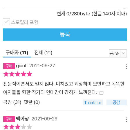
경 주기를 가지기 때문에 기분 변화도 더 심하다는 것이다. 이러
현재
0
/280byte (한글 140자 이내)
한 설명 방식은 우울을 경험하는 여성의 구체적인 사회문화적 맥
스포일러 포함
락을 지운다. 여성은 감정 관리를 잘하지 못하는 취약한 존재가
되고, 의학적 설명 외에 자신의 고통을 둘러싼 배경을 살피기 어
등록
려워진다. 하미나 작가는 호르몬은 충분한 답이 될 수 없다고 지
적하며, 여성을 비롯한 사회적 약자들의 유병률이 높은 질병은 현
구매자 (11)
전체 (21)
대 의학 안에서 제대로 다루어지지 않고, 이런 상황에서 제대로
된 병명을 진단받지 못해 우울과 불안이 나타날 수 있다고 말한
giant
2021-09-27
메뉴
다. 세상에는 엄살로 여겨지고 침묵을 강요당한, 여전히 제대로
논의가 이루어지지 못한 고통들이 있다고 주장한다. 여성의 우울
전문적이면서도 멀지 않다. 미쳐있고 괴상하며 오만하고 똑똑한
증을 들여다보는 일은, 그동안 우리 사회에서 이해받지 못했던 고
여자들을 향한 작가의 연대감이 강하게 느껴진다.
통에 다시금 이름을 붙이고 자리 없는 아픔에 새로운 공동체를 만
공감 (
31
)
댓글 (0)
드는 일이다. 우리는 누구의 관점에서 누구의 아픔을 어떻게 들여
다보아야 할까. 『미쳐있고 괴상하며 오만하고 똑똑한 여자들』은
백아냥
2021-09-29
메뉴
이러한 질문에 질병 당사자로서, 동시에 연구자로서 연대하며 답