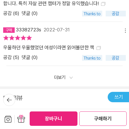
합니다. 특히 자살 관련 챕터가 정말 유익했습니다!
한다는 무게감에 짓눌리면서도, 돌봄의 현장에 머물며 여러 선택
공감 (
6
)
댓글 (0)
앞에서 흔들릴지언정 도망치지 않는다. 스스로를 통제할 수 없을
정도의 중증 우울증에 시달리는 연인을 돌보며 그가 자신의 고통
33382723s
2022-07-31
을 조금 더 다양한 언어로 표현할 수 있도록 새로운 언어를 만들
메뉴
어 내고, 보살핌이 통제가 되지 않도록 끊임없이 소통하며 서로를
우울하던 우울했었던 여성이라면 읽어볼만한 책
돌본다. 이들은 누구보다 열심히 타인과의 관계를 성찰하며 앞으
공감 (
5
)
댓글 (0)
로 나아가는 사람들이다. 우리는 삶과 죽음의 경계에 놓인 이들을
어떤 방식으로 도울 수 있을까?(〈7장. 자살〉) 기꺼이 자신과 타인
을 돌보는 일은 어떻게 하면 가능해질까?(〈8장. 돌봄〉), 과거의
더보기
상처를 묵인하거나 부정하지 않고, 나를 이끄는 새로운 동력으로
만들어 낼 수 있을까?(〈9장. 회복〉) 하미나 작가는 이들의 이야기
쓰기
뒤로가
마이리뷰
에 위와 같은 질문을 덧대고 답하며, 자기 삶의 결말을 바꾸어 가
기
고 있는 여자들의 이야기를 지식으로 만들어 간다. 이 책은 우울
구매자 (4)
전체 (26)
증에 관한 사회적·과학적 자원을 제공하여 우울증 당사자들이 ‘의
보관함담기
선물하기
장바구니
구매하기
사-환자’라는 전통적인 관계에만 의존하지 않고, 자신의 상태를
메뉴