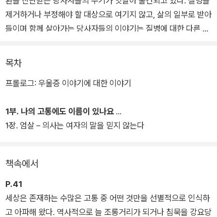
환을 진단받은 당사자들의 수기가 잇달아 출간되고 있다. 질병을
제거하거나 부정해야 할 대상으로 여기지 않고, 삶의 일부로 받아
들이며 함께 살아가는 당사자들의 이야기는 질병에 대한 다른 관
점을 제시했다.
목차
하미나 작가는 이러한 흐름 속에서 다음과 같은 문제의식을 갖게
프롤로그: 우울증 이야기에 대한 이야기
됐다. 모든 질병 서사는 그 자체로 귀하지만, 어떤 방식으로 설명
하든 우울이 자꾸 한 사람의 경험으로만 비춰질 때, 우울증이라는
1부. 나의 고통에도 이름이 있나요
질병을 둘러싼 사회적·역사적 맥락을 살피기 어려워진다. 우울증
1장. 엄살 – 의사는 여자의 말을 믿지 않는다
이 개인의 고통으로만 비칠 때, 그에 대한 해석은 개인의 환경과
특성에 매몰될 수밖에 없다.
책속에서
2~30대 여성들은 대체 왜 우울할까? 저자는 ‘제2형 양극성장
애’(조울증)를 진단받은 당사자로서, 우울증을 앓는 2~30대 여
P.41
성들의 이야기를 모아 우울증을 둘러싼 여러 질문에 당사자의 이
세상은 존재하는 수많은 고통 중 어떤 것만을 선별적으로 인식하
야기로 직접 답하고자 한다. 조울증을 진단받고 살아가며 이것이
고 아파해 왔다. 역사적으로 늘 조롱거리가 되거나 침묵을 강요당