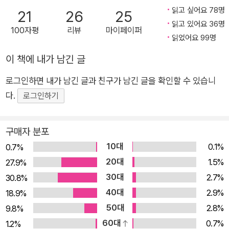
제시한다. 미국의 시인이자 에세이스트 앤 보이어는 “질병의 역
읽고 싶어요 78명
21
26
25
사는 의학의 역사가 아니라 세상의 역사다”라고 말했다. 하미나
읽고 있어요 36명
100자평
리뷰
마이페이퍼
작가는 의학적 질병과 사회적 낙인 너머, 여성의 고통에 대한 새
읽었어요 99명
로운 역사를 써 내려간다. 여성들이 증언해 준 고통과 폭력의 역
이 책에 내가 남긴 글
사를 옹호하기 위해 치열하고 사려 깊게 풀어낸 『미쳐있고 괴상
로그인하면 내가 남긴 글과 친구가 남긴 글을 확인할 수 있습니
하며 오만하고 똑똑한 여자들』은 김희경의 추천의 글처럼 “고통
다.
로그인하기
을 이해하는 문화를 바꿔나가기 위한 출발점”이 될 것이다. 여성
의 우울은 어떻게 ‘질병’이 되었나? 세상은 누구의 고통을 어떻게
인식하고 있을까? “우리는 우선 자신의 고통부터 믿어야 한다”
구매자 분포
‘우울증에 걸린 여성’은 오랫동안 일방적인 치료와 분석의 대상이
10대
0.1%
0.7%
었다. 하미나 작가는 이 오랜 일방통행의 관계에 반기를 들고, ‘우
20대
1.5%
27.9%
울증에 걸린 여성’으로서 ‘우울증’이라는 거대한 의학 지식이 만
30대
2.7%
30.8%
들어져 온 역사를 파헤친다. 모든 지식이 그러하듯, 우울증을 비
40대
2.9%
18.9%
롯한 정신의학 역시 특정한 사회적 맥락 안에서 만들어지고 구성
50대
2.8%
9.8%
되었기 때문이다. 『미쳐있고 괴상하며 오만하고 똑똑한 여자들』
60대
0.7%
1.2%