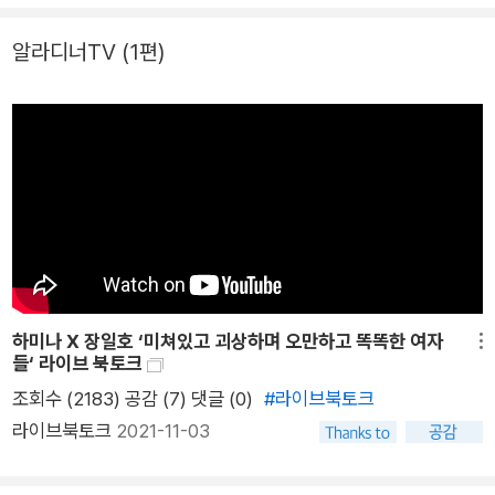
때, 그에 대한 해석은 개인의 환경과 특성에 매몰될 수밖에 없다.
2~30대 여성들은 대체 왜 우울할까? 저자는 ‘제2형 양극성장
알라디너TV
(1편)
애’(조울증)를 진단받은 당사자로서, 우울증을 앓는 2~30대 여
성들의 이야기를 모아 우울증을 둘러싼 여러 질문에 당사자의 이
야기로 직접 답하고자 한다. 조울증을 진단받고 살아가며 이것이
개인의 문제가 아님을 알게 됐기 때문이다. 정신과에서 겪었던 어
딘가 불편한 경험들, 여성 운동 단체 ‘페미당당’에서 활동하며 마
주한 여성을 향한 폭력과 그에 맞서 싸우다 자주 분노하고 무력해
지고 우울해졌던 순간들, ‘우울증 측정 도구’를 주제로 석사 논문
을 쓰며 공부했던 정신의학 지식들, 그리고 31명의 인터뷰이를
만나 긴밀히 소통하여 그러모은 이야기들. 2년에 걸쳐 진행한 이
하미나 X 장일호 ‘미쳐있고 괴상하며 오만하고 똑똑한 여자
메뉴
모든 작업을 한 권의 책으로 엮었다. 『미쳐있고 괴상하며 오만하
들‘ 라이브 북토크
고 똑똑한 여자들』은 ‘우울증’이라는 이름의 고통을 당사자들의
조회수 (2183) 공감 (7)
댓글 (0)
#라이브북토크
언어로 다시 정의해 나간다. 파편화된 우울의 조각을 공동의 경험
라이브북토크
2021-11-03
으로 복원하여 우울증을 공론화할 수 있는 사회적 장을 마련하고,
보다 평등한 관점에서 우울증을 해석할 수 있는 새로운 접근법을