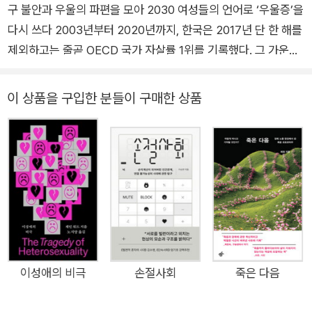
구 불안과 우울의 파편을 모아 2030 여성들의 언어로 ‘우울증’을
다시 쓰다 2003년부터 2020년까지, 한국은 2017년 단 한 해를
제외하고는 줄곧 OECD 국가 자살률 1위를 기록했다. 그 가운데
‘우울증’은 자살의 원인으로 지목되었고, 꾸준히 사회문제로 호명
되어 왔다. 특히 최근에는 정신질환을 진단받는 2~30대 여성이
이 상품을 구입한 분들이 구매한 상품
많아지고, 20대 여성의 자살률이 높아지는 현상이 집중적으로
보도되고 있다. 정신과에 방문하는 사람들이 많아지며 우울증을
비롯한 정신질환을 진단받은 당사자들의 수기가 잇달아 출간되
고 있다. 질병을 제거하거나 부정해야 할 대상으로 여기지 않고,
삶의 일부로 받아들이며 함께 살아가는 당사자들의 이야기는 질
병에 대한 다른 관점을 제시했다. 하미나 작가는 이러한 흐름 속
에서 다음과 같은 문제의식을 갖게 됐다. 모든 질병 서사는 그 자
체로 귀하지만, 어떤 방식으로 설명하든 우울이 자꾸 한 사람의
경험으로만 비춰질 때, 우울증이라는 질병을 둘러싼 사회적·역사
이성애의 비극
손절사회
죽은 다음
적 맥락을 살피기 어려워진다. 우울증이 개인의 고통으로만 비칠