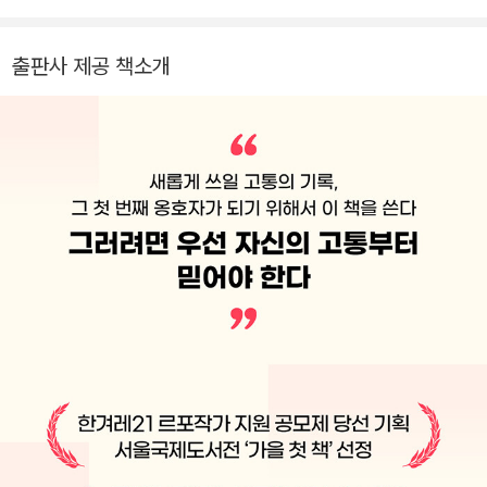
실제로 경험하는 현실 사이의 관계에 관심을 두고 탐구를 이어가
제 이 고통을 어떻게 나누어 갈지, 우리에게 필요한 돌봄은 무엇
고 있다. 논문, 인터뷰, 르포, 칼럼, 에세이, 시 등 장르의 구분 없
이고, 우리가 만들어 가야 할 연대는 어때야 하는지를 논할 시기
출판사 제공 책소개
이 글쓰기의 가능성을 실험해 왔다. 지은 책으로 『미쳐있고 괴상
에 도달했다. 우울증으로 힘든 한국의 여성들뿐 아니라 이들의 치
하며 오만하고 똑똑한 여자들』 『아무튼, 잠수』 『상처 퍼즐 맞추
유를 돕고자 하는 모든 사람에게 이 책을 필독서로 권한다.
기』(공저) 『그 밖에』(공저) 등이 있다. 여성 우울증을 다룬 첫 책
『미쳐있고 괴상하며 오만하고 똑똑한 여자들』은 2025년 출판
관계자가 뽑은 ‘21세기 최고의 책’ 중 한 권으로 선정되었다.