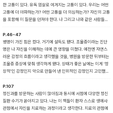
개인의 문제가 아님을 알게 됐기 때문이다. 정신과에서 겪었던 어
한 고통이 있다. 유독 엄살로 여겨지는 고통이 있다. 우리는 어떤
딘가 불편한 경험들, 여성 운동 단체 ‘페미당당’에서 활동하며 마
고통에 더 아파하는가? 어떤 고통을 더 의심하는가? 자신의 고통
주한 여성을 향한 폭력과 그에 맞서 싸우다 자주 분노하고 무력해
을 포함해 이 질문을 던져야 한다. 나 그리고 나와 같은 사람들의
지고 우울해졌던 순간들, ‘우울증 측정 도구’를 주제로 석사 논문
고통을 어떻게 대해왔는지를 되돌아보아야 한다. (…) 새롭게 쓰
을 쓰며 공부했던 정신의학 지식들, 그리고 31명의 인터뷰이를
일 고통의 기록, 그 첫 번째 옹호자가 되기 위해서 이 책을 쓴다.
P.46~47
만나 긴밀히 소통하여 그러모은 이야기들. 2년에 걸쳐 진행한 이
그러려면 우선 자신의 고통부터 믿어야 한다.
병명이 가진 힘은 컸다. 거기에 설득도 됐다. 조울증이라는 진단
모든 작업을 한 권의 책으로 엮었다.
의사는 여자의 말을 믿지 않는다
명은 나 자신을 이해하는 데에 큰 영향을 미쳤다. 예전엔 자연스
러운 감정의 흐름이라고 생각했을 것을, 병원을 방문한 뒤부터는
조울증 증상에 맞춰 생각하게 됐다. 상태가 좋은 날에는 이게 ‘정
상적’인 감정인지 약으로 만들어 낸 인위적인 감정인지 고민했다.
조울증이 조현병으로 발전하는 경우, 자살로 생을 마감하는 경우,
치료 뒤 재발하는 경우 등 조울증 관련 사례와 통계치를 가지고
P.107
자꾸만 내 미래를 점쳤다. 나는 정말 미친 인간일까? (…) 이후 약
정신과를 방문하는 사람이 많아짐과 동시에 서점에 다양한 정신
5년간 우울증, 나아가 정신질환이라는 주제에 몰입해 지냈다. 석
질환 수기가 쏟아지고 있다. 나는 이 책들이 환자 스스로 생애사
사 논문 주제를 바꿔 우울증을 정의하고 측정하는 지식이 어떻게
관점에서 자신을 치료하는 과정이라고 생각한다. 치료의 관점에