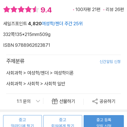
9.4
100자평 21편
리뷰 26편
세일즈포인트
4,820
여성학/젠더 주간 25위
332쪽
135*215mm
509g
ISBN 9788962623871
주제분류
신간알림 신청
사회과학
>
여성학/젠더
>
여성학이론
사회과학
>
사회학
>
사회학 일반
선물하기
공유하기
중고
중고
중고 등록
알라딘에 팔기
회원에게 팔기
알림 신청