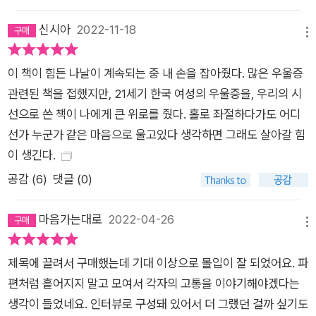
행해진 타살”이라는 인터뷰이의 말처럼, 여성의 우울은 개인적인
문제로 치부되어 왔지만 명백한 사회의 현상이다. 『미쳐있고 괴
신시아
2022-11-18
메뉴
상하며 오만하고 똑똑한 여자들』에 담긴 사회적 자원을 통해 우
울증이라는 고통에 접근할 때, 이전과는 다른 방식의 치유와 회복
이 책이 힘든 나날이 계속되는 중 내 손을 잡아줬다. 많은 우울증
이 가능해질 것이다. 삶과 죽음 사이에서 끊임없이 탐구하고 새로
관련된 책을 접했지만, 21세기 한국 여성의 우울증을, 우리의 시
운 공동체와 돌봄 관계를 발명하는 이야기의 결말을 바꾸는 여자
선으로 쓴 책이 나에게 큰 위로를 줬다. 홀로 좌절하다가도 어디
들 하미나 작가는 치열하게 자신의 아픔을 들여다보는 여자들의
선가 누군가 같은 마음으로 울고있다 생각하면 그래도 살아갈 힘
이야기에서 배우자고 말한다. “일상에서 연약함을 치워버리고 골
이 생긴다.
칫거리로 여기는” 사회에서, 고통에서부터 다시 시작해 삶을 살
공감 (
6
)
댓글 (0)
아가는 방식을 완전히 바꿔보자고 제안한다. 3부에서는 우울을
안고 살아가는 여자들이 어떤 고민과 어려움을 마주한 채 회복의
마음가는대로
2022-04-26
메뉴
길에 들어서고자 고군분투하는지를 보인다. 인터뷰이들은 자신
의 고통을 설명하기 위한 자원을 찾고자, 고통에서 벗어나고자,
제목에 끌려서 구매했는데 기대 이상으로 몰입이 잘 되었어요. 파
아픔을 겪는 타인을 돕고자 끊임없이 시도하고 또 시도한다. “죽
편처럼 흩어지지 말고 모여서 각자의 고통을 이야기해야겠다는
음이 가장 논리적인 선택지”라고 생각했던 시기를 지나, 살아야
생각이 들었네요. 인터뷰로 구성돼 있어서 더 그랬던 걸까 싶기도
만 하는 이유를 치열하게 고민한다. 혼자서 아픈 연인을 돌봐야