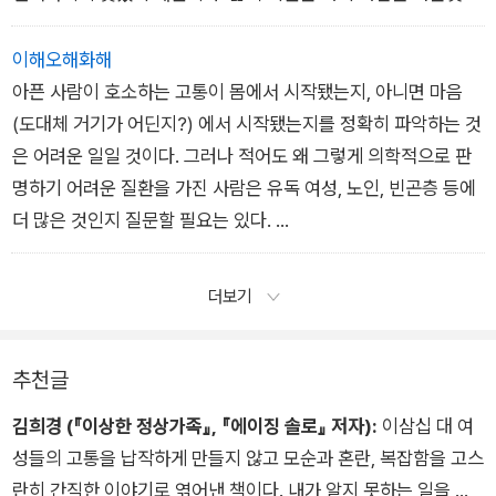
다. 특히 사회 속에서 나 자신이 어느 위치에 서 있는지를 파악하
는 것이 중요하다. 내게 익숙한 지식은 무엇이고, 그것은 어디에
이해오해화해
서 왔는지, 또 내가 말하는 진실이 특정 집단에 더 호소력을갖는
아픈 사람이 호소하는 고통이 몸에서 시작됐는지, 아니면 마음
다면 왜 그런 것인지를 돌이켜 보아야 한다. 어떤 지식이 다른 집
(도대체 거기가 어딘지?) 에서 시작됐는지를 정확히 파악하는 것
단의 고통을 설명하는 데에 계속해서 실패해 왔다면 스스로 물어
은 어려운 일일 것이다. 그러나 적어도 왜 그렇게 의학적으로 판
야 한다. 지금 이 지식은 누구를 위해 봉사하고 있는가?
명하기 어려운 질환을 가진 사람은 유독 여성, 노인, 빈곤층 등에
더 많은 것인지 질문할 필요는 있다.
한국의 문화권 증후군으로 알려진 화병이 대표적인 신체형 장애
더보기
이다.
추천글
김희경 (『이상한 정상가족』, 『에이징 솔로』 저자):
이삼십 대 여
성들의 고통을 납작하게 만들지 않고 모순과 혼란, 복잡함을 고스
란히 간직한 이야기로 엮어낸 책이다. 내가 알지 못하는 일을 겪