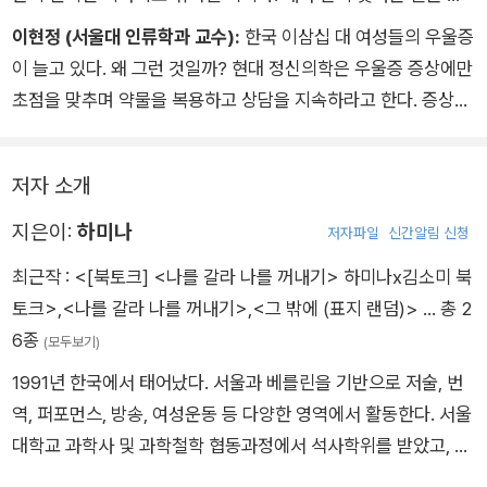
은 ‘그들’의 이야기라고 생각했는데, 읽다 보니 이 용감한 고통의
이현정 (서울대 인류학과 교수):
한국 이삼십 대 여성들의 우울증
기록 속에 과거와 현재의 나, 친구들의 얼굴이 겹쳐 떠올랐고 결
이 늘고 있다. 왜 그런 것일까? 현대 정신의학은 우울증 증상에만
국 ‘우리’의 이야기임을 알게 되었다. 저자의 말마따나 함께 흔들
초점을 맞추며 약물을 복용하고 상담을 지속하라고 한다. 증상을
리며, 분노하고 깨닫고 후회하고 공감했다.
줄이는 것도 중요하지만, 우리는 어째서 젊은 여성들이 우울증으
솔직하게 상처를 드러내고 그것의 뿌리를 치열하게 고민하며 사
로 고통받는지 그 답을 찾는 일을 더 이상 미룰 수 없는 시점에 와
회적 의미를 부여하는 이 책은 쓸모와 효율에 집착해 고통과 돌봄
저자 소개
있다. 의사들에게만 해답을 구하는 것은 먼 미래에나 가능한 일일
을 외면해 온 우리 사회와 스스로를 이삼십 대 여성의 시선으로
것이다. 저자 하미나는 자신의 고백과 주변 사람들과의 진솔한 인
지은이:
하미나
저자파일
신간알림 신청
들여다보게 만든다. 고통을 이해하는 문화를 바꾸는 출발점이 될
터뷰를 통해 이삼십 대 여성 우울증의 사회문화적 요인들과 고통
최근작 :
<[북토크] <나를 갈라 나를 꺼내기> 하미나x김소미 북
책이다.
을 겪는 이들의 생생한 증언을 전한다. 그의 글은 적나라한 아픔
토크>
,
<나를 갈라 나를 꺼내기>
,
<그 밖에 (표지 랜덤)>
… 총 2
으로 가슴을 후비지만, 동시에 마음을 울리고 온몸을 따듯하게 하
6종
(모두보기)
는 온기가 있다.
1991년 한국에서 태어났다. 서울과 베를린을 기반으로 저술, 번
하미나는 말한다. 젊은 여성들의 우울증은 어릴 적부터 여성의 감
역, 퍼포먼스, 방송, 여성운동 등 다양한 영역에서 활동한다. 서울
정을 무시하고 각종 폭력을 가해온 우리 사회의 문제라고. 우울증
대학교 과학사 및 과학철학 협동과정에서 석사학위를 받았고, 학
은 동굴 속에 갇힌 혼자만의 상처일 수 없으며, 우리가 함께 나누
계를 나와서도 인간이 세계를 설명하기 위해 사용하는 인식 틀과
어야 할 공동의 과제이다. 고통과 아픔의 서사를 함께 읽으며 이