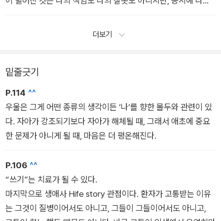
이 벌어진 것은 나의 책임도 나의 잘못도 아니지만, 동시에 나의
찾아온 사람들은 엄마와 작은 이모 그리고 할머니였다. 어려운 경
인생 경로 어디쯤에서 분명 나를 취약하게 만든 원인이 있었으며,
제적 형편 속에서 홀로 아픈 자식을 돌보는 여성이 미치지 않고
그 원인 역시 스스로 가장 열심히 탐구하고 있다는 것을 보이기.
더보기
지속적으로 다정하기가 가능한 일인가.
폭력의 증언자가 되는 것이 어떤 일인지 나는 잘 알고 있다.
엄마를 지키는 게 내 일이라고 생각했어
제 눈에는 다 동아줄이에요
밑줄긋기
P.114
^^
우울은 그게 어떤 종류의 생각이든 ‘나‘를 향한 몰두와 관련이 있
다. 자아가 강조되기보다 자아가 해체될 때, 그래서 애초에 중요
한 문제가 아니게 될 때, 마음은 더 평온해진다.
P.106
^^
“쓰기”는 치료가 될 수 있다.
마지막으로 생애사 Hife story 관점이다. 환자가 고통받는 이유
는 그것이 질병이어서도 아니고, 그들이 그들이어서도 아니고,