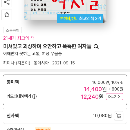
여성학/젠더
최고의 책 3위
소득공제
21세기 최고의 책
미쳐있고 괴상하며 오만하고 똑똑한 여자들
이해받지 못하는 고통, 여성 우울증
하미나
(지은이)
동아시아
2021-09-15
종이책
16,000
원,
10%
14,400
원
+ 800원
12,240
원
카드최대혜택가
더보기
전자책
10,080
원
수령예상일