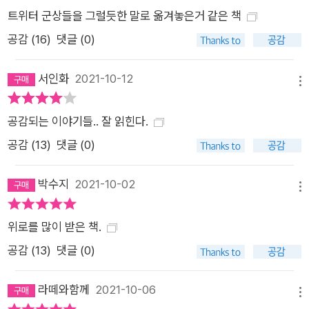
하고자 한 시도가 응축된 기념비적인 첫 저작이다. 환자가 아닌
트위터 군상들을 그럴듯한 말로 옮겨놓은거 같은 책
행위자로, 대상이 아닌 주체로 우리의 경험을 지식으로 만들어 가
공감 (
16
)
댓글 (0)
는 시도 우리 없이 우리에 대한 것은 없다 『미쳐있고 괴상하며 오
만하고 똑똑한 여자들』 속 우울증 여성 당사자들은 누구보다 열
서인화
2021-10-12
심히 자신의 경험을 해석하고 서사를 만들어 가는 사람들이다. 하
메뉴
미나 작가는 당사자들이 어떤 방식으로 질병을 받아들이고 회복
공감되는 이야기들.. 잘 읽힌다.
해 나가는지를 조명한다. 여성들은 의학적 자원의 한계를 누구보
다 잘 인지하고 있으며, 이를 적절히 활용하여 자기 몸의 전문가
공감 (
13
)
댓글 (0)
로서 치료에 참여한다. 이 책은 가장 대중적인 약물 치료부터 종
박수지
2021-10-02
교, 무속신앙, 정신분석학에 기반한 상담 치료 등 인터뷰이들의
메뉴
다양한 치료 경험을 전하며, 우울증 연구와 치료의 ‘대상’으로만
그려졌던 여성 환자들의 주체성을 되살린다. 인터뷰이들의 질병
위로를 많이 받은 책.
서사가 한자리에 모일 때, 우리들 ‘사이’의 이야기가 두드러진다.
공감 (
13
)
댓글 (0)
저자는 “우리의 고통을 해석할 자원이 부족하다면, 그것은 우리
에 의해서 다시 쓰이고 말해지고 발견되어야 한다”라는 말에서
라떼와함께
2021-10-06
메뉴
출발해, 그간 진료실에서 충분히 다루어지지 않았던, 한국 사회에