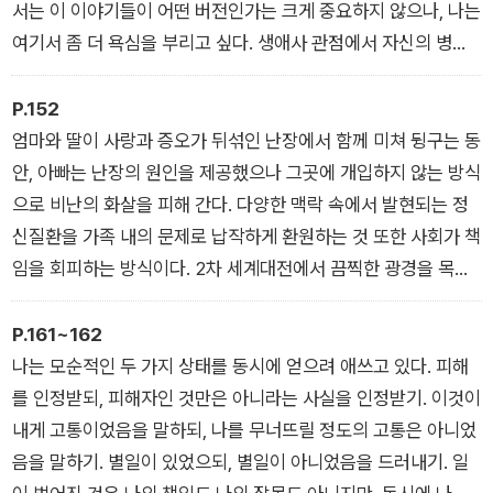
형성되었는지 연구했고, 나와 같은 사람을 수십 명 만나 인터뷰했
서는 이 이야기들이 어떤 버전인가는 크게 중요하지 않으나, 나는
다. 이 글은 죄다 ‘조울증’이라는 진단명으로는 만족할 수 없어서
여기서 좀 더 욕심을 부리고 싶다. 생애사 관점에서 자신의 병을
스스로 다시 쓰는 이야기이다. 내 권한을 빼앗기지 않으려 애쓴
서사화할 때에도 젊은 여성들의 고통이 너무 개인의 문제로만 치
흔적이다.
부되지 않았으면 한다. 우리가 질병을 서사화할 때, 살기 위해 마
P.152
우울증이라는 말에 먹히는 것 같아요
주해야 했던 각자의 배경들이 유사하다면, 그것은 더 큰 공간에서
엄마와 딸이 사랑과 증오가 뒤섞인 난장에서 함께 미쳐 뒹구는 동
논의될 필요가 있다.
안, 아빠는 난장의 원인을 제공했으나 그곳에 개입하지 않는 방식
우울은 병일까 병이 아닐까
으로 비난의 화살을 피해 간다. 다양한 맥락 속에서 발현되는 정
신질환을 가족 내의 문제로 납작하게 환원하는 것 또한 사회가 책
임을 회피하는 방식이다. 2차 세계대전에서 끔찍한 광경을 목격
한 참전 군인이 일상에 제대로 적응하지 못하는 것이 어떻게 그를
너무 ‘여성스럽게’ 키운 엄마의 탓이겠는가. 가족 탓은 네 탓만큼
P.161~162
이나 문제를 개인화하며, 마치 수렁과 같아서 모두가 이 비난에서
나는 모순적인 두 가지 상태를 동시에 얻으려 애쓰고 있다. 피해
헤어 나오기 어렵다. ‘완벽한 가족’이란 없기 때문이다. (…) 엄마
를 인정받되, 피해자인 것만은 아니라는 사실을 인정받기. 이것이
가 미움의 대상이 되었던 것은 어쩌면 이들 곁에 남아버틴 사람들
내게 고통이었음을 말하되, 나를 무너뜨릴 정도의 고통은 아니었
이 결국에는 엄마들이었기 때문일 수도 있다. 조개인의 경우도 엄
음을 말하기. 별일이 있었으되, 별일이 아니었음을 드러내기. 일
마에게 잊지 못할 상처를 받았지만, 결국 조개인을 보러 자취방에