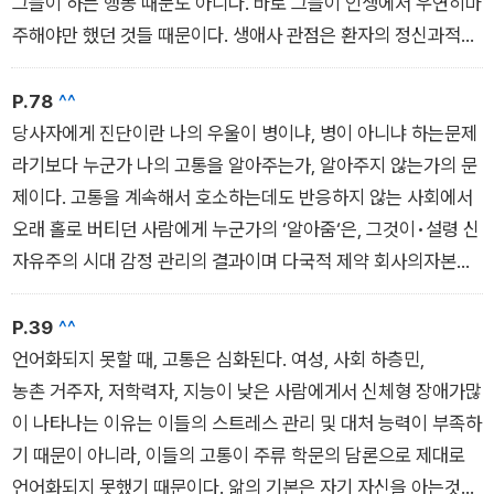
그들이 하는 행동 때문도 아니다. 바로 그들이 인생에서 우연히마
주해야만 했던 것들 때문이다. 생애사 관점은 환자의 정신과적상
태를 서사 구조 안에서 설명한다. 특정한 환경 안에서 일련의사건
이 일어나면, 이에 따른 결과가 나타난다. 환자는 자신의 이야기
P.78
^^
를 다시 씀으로써 회복할 수 있다. 따라서 의사는 이렇게 물어야
당사자에게 진단이란 나의 우울이 병이냐, 병이 아니냐 하는문제
한다. ˝환자는 무슨 일을 겪었길래 이런 증상을 보이는 것일까?
라기보다 누군가 나의 고통을 알아주는가, 알아주지 않는가의 문
환자의 증상은 그가 겪은 일과 어떤 관련이 있을까?˝
제이다. 고통을 계속해서 호소하는데도 반응하지 않는 사회에서
생애사는 다양한 버전으로 쓰일 수 있다. 아버지와 나의 관계를
오래 홀로 버티던 사람에게 누군가의 ‘알아줌‘은, 그것이•설령 신
중심으로 풀어갈 수도 있고, 계급적 관점에서 풀어갈 수도있고,
자유주의 시대 감정 관리의 결과이며 다국적 제약 회사의자본주
호르몬을 중심으로 한 생물학적 관점에서 써 내려갈 수도있고, 여
의적 책략이라 할지라도 소중한 것이다. 증상만 나아진다면, 고통
성 억압과 해방의 서사로 구성해 볼 수도 있다. 치료에있어서 그
만 경감된다면 무엇인들 못 할까?
P.39
^^
이야기가 어떤 버전인지는 크게 중요하지 않다. 이야기를 다시 씀
‘알아줌‘은 너무도 중요한 문제이다. 어쩌면 전부이다. 누군가를
언어화되지 못할 때, 고통은 심화된다. 여성, 사회 하층민,
으로써 그 상황을 소화했다는 느낌을 받을 수 있는가, 그것이 중
죽고 살게 한다.
농촌 거주자, 저학력자, 지능이 낮은 사람에게서 신체형 장애가많
요하다.
이 나타나는 이유는 이들의 스트레스 관리 및 대처 능력이 부족하
기 때문이 아니라, 이들의 고통이 주류 학문의 담론으로 제대로
언어화되지 못했기 때문이다. 앎의 기본은 자기 자신을 아는것이