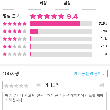
은 우울증과 자주 동반하여 나타나는 신체형 장애의 뿌리인 ‘히스
여성
남성
테리아’를 다시 검토하는 것에서 시작한다. 여성 환자들이 대다수
9.4
였던 ‘히스테리아’라는 병명의 어원은 ‘자궁’이다. 고대 이집트 고
평점 분포
문서에서는 “마비 증세를 보이며 신체질환을 호소하거나 그 원인
80.9%
을 찾지 못하는 여성의 질병”을 “자궁의 굶주림”으로 진단했다
12.8%
는 내용이 적혀 있다. 정신의학이라는 학문의 문을 연 장 마르탱
2.1%
샤르코와 정신분석학의 창시자 지그문트 프로이트 역시 히스테
2.1%
리아의 원인을 탐구했지만, 그들에게 여성 환자는 연구를 위한
2.1%
‘재료’에 지나지 않았다. 이들은 여자들의 고통을 ‘믿지 않았다’.
『미쳐있고 괴상하며 오만하고 똑똑한 여자들』의 1부는 정신의학
의 역사에서 출발해 우울증을 진단·측정·치료하는 시스템에는 자
100자평
게시물 운영 원칙
본, 전문가 집단, 지식의 생산자였던 백인·남성들의 고정관념이
카테고리
고스란히 새겨져 있다는 것을 차례차례 짚는다. 그렇다면 객관적
이고 합리적일 것이라 기대되는 현대 의학은 여성의 우울을 어떻
게 설명하고 있을까? 정신의학 교과서는 여성 우울증의 원인으
로 ‘호르몬’을 꼽는다. 여성은 남성과 달리 호르몬 변화에 따른 월