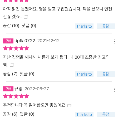
서 2~30대 여성들이 우울을 겪게 되는 배경을 구조적으로 짚어
아직 읽진 못했어요. 평을 믿고 구입했습니다. 책을 샀으니 언젠
나간다. 2부에서는 당사자들이 추적해 나간 우울의 원인을 〈가
간 읽겠죠..
족〉, 〈연애〉, 〈사회〉로 나누어 소개한다. 하미나 작가가 만난 여성
공감 (
10
)
댓글 (0)
들은, “가부장제의 가족 제도 안에서 엄마를 지키기 위해 어린 시
절부터 필요 이상의 노력을 하며 자신의 쓸모를 증명하기 위해 애
dpfla0722
2021-12-12
메뉴
써”왔고, “가족이나 친구로부터 내몰려진 여자들은 당장 필요한
돌봄을 받기 위해 남성 연인을 동아줄이라 여기며 관계를 맺었지
지난 경험을 해체해 새롭게 보게 됐다. 내 20대 초중반 최고의
만, 오히려 그들에게 신체적·정신적 폭력을 입고 고립”된 경우도
책.
많았다. 또한, “사회가 강요하는 규범과 스스로 추구하는 가치의
공감 (
7
)
댓글 (0)
균열 사이에서 가난하고 취약해질 수밖에 없는 구조에 놓이며, 이
사회의 ‘표적’이 되어 성적인 폭력에 노출”되기도 했고, “보상이
뀨잉
2022-06-27
따르지 않는 사회에서 고립감과 무력감”에 빠지기도 했다. 여성
메뉴
들이 고통을 마주해야만 했던 배경과 맥락이 유사하다면, 그것은
추천합니다 꼭 읽어봤으면 좋겠어요
개개인의 사적인 서사를 넘어 보다 넓은 장에서 논의되어야 할 것
이다. “피해자가 자살한 게 아니라, 사실은 그 여자의 손을 빌려
공감 (
6
)
댓글 (0)