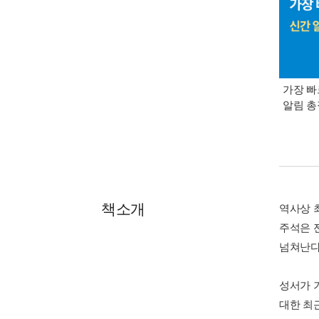
가장 빠
알림 
책소개
역사상 
주석은 
넘쳐난다
성서가 
대한 최