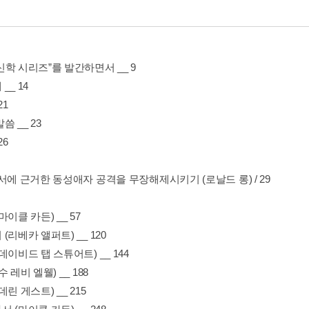
학 시리즈”를 발간하면서 __ 9
__ 14
21
씀 __ 23
26
서에 근거한 동성애자 공격을 무장해제시키기 (로날드 롱) / 29
마이클 카든) __ 57
(리베카 앨퍼트) __ 120
데이비드 탭 스튜어트) __ 144
 레비 엘웰) __ 188
데린 게스트) __ 215