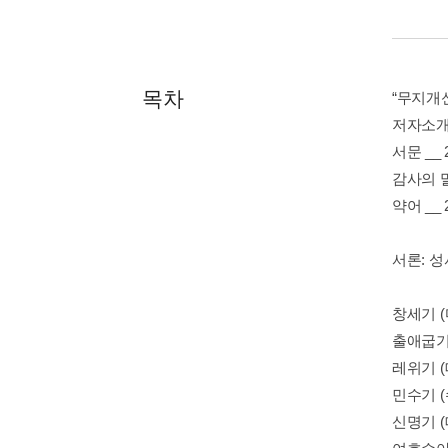
목차
“무지개신
저자소개 
서문 __ 
감사의 말
약어 __ 
서론: 성
창세기 (
출애굽기 
레위기 (
민수기 (수
신명기 (