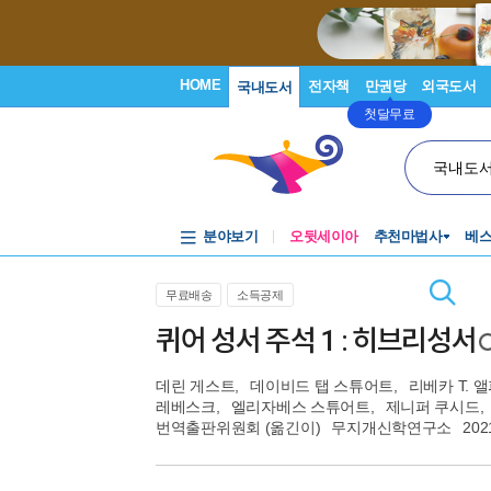
HOME
전자책
만권당
외국도서
국내도서
첫달무료
국내도
분야보기
오뒷세이아
추천마법사
베
무료배송
소득공제
퀴어 성서 주석 1 : 히브리성서
데린 게스트
,
데이비드 탭 스튜어트
,
리베카 T. 
레베스크
,
엘리자베스 스튜어트
,
제니퍼 쿠시드
,
번역출판위원회
(옮긴이)
무지개신학연구소
202