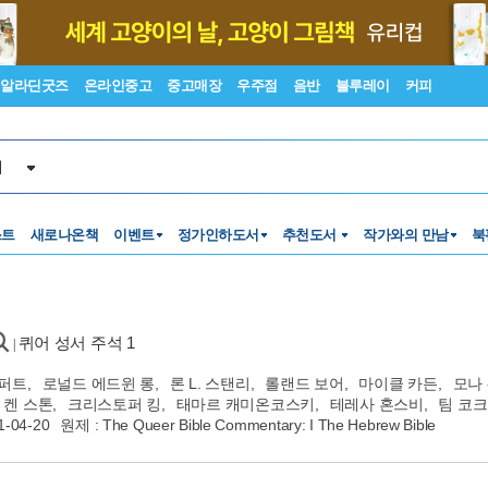
알라딘굿즈
온라인중고
중고매장
우주점
음반
블루레이
커피
서
스트
새로나온책
이벤트
정가인하도서
추천도서
작가와의 만남
북
퀴어 성서 주석 1
|
앨퍼트
,
로널드 에드윈 롱
,
론 L. 스탠리
,
롤랜드 보어
,
마이클 카든
,
모나
켄 스톤
,
크리스토퍼 킹
,
태마르 캐미온코스키
,
테레사 혼스비
,
팀 코크
1-04-20
원제 : The Queer Bible Commentary: I The Hebrew Bible