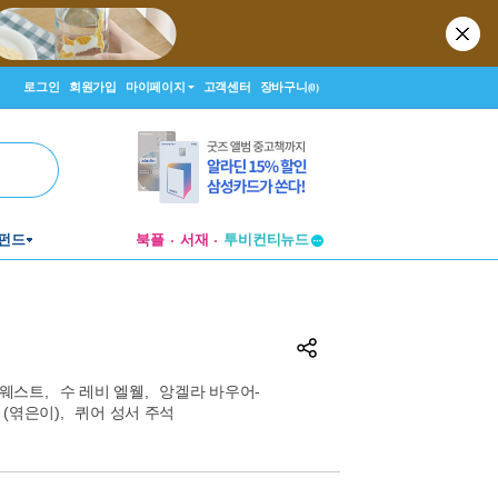
로그인
회원가입
마이페이지
고객센터
장바구니
(0)
투비컨티뉴드
펀드
북플
서재
창작플랫폼
투비컨티뉴드
 웨스트
,
수 레비 엘웰
,
앙겔라 바우어-
(엮은이),
퀴어 성서 주석