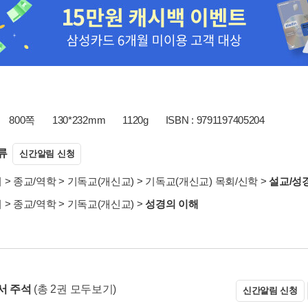
800쪽
130*232mm
1120g
ISBN : 9791197405204
류
신간알림 신청
서
>
종교/역학
>
기독교(개신교)
>
기독교(개신교) 목회/신학
>
설교/성
서
>
종교/역학
>
기독교(개신교)
>
성경의 이해
서 주석
(총 2권 모두보기)
신간알림 신청