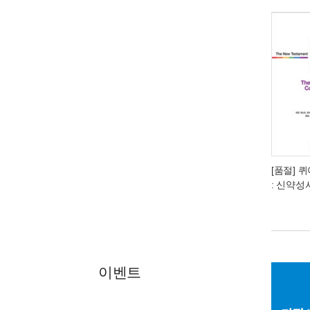
[품절] 퀴
: 신약성
이벤트