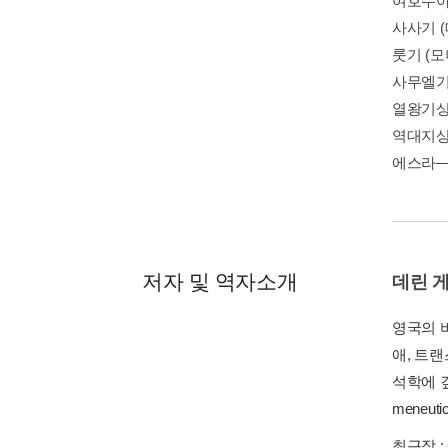
여호수아서
사사기 (
룻기 (모나
사무엘기상
열왕기상 ‧
역대지상 
에스라—느
저자 및 역자소개
데린 
영국의 
애, 트
석학에 깊은
meneu
최근작 :