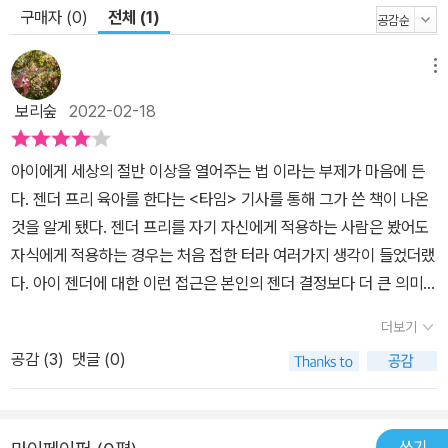
데 영향을 미쳤는지 생각해보게 된다. 또한 스스로의 마음속에 깃든
구매자 (0)
전체 (1)
편견과 억압에 맞서도록 끊임없이 영감을 준다. 계속해서 자신에게
새로운 질문을 던지는 한, 결코 늦지 않았다. 『젠더 프리』는 세상의 절
메뉴
반 이상을 열어주며, 내일의 나를 조금 더 자유롭게 만드는 놀라운 책
보리숲
2022-02-18
이다.
아이에게 세상의 절반 이상을 열어주는 법 이라는 부제가 마음에 든
다. 젠더 프리 육아를 한다는 <타임> 기사를 통해 그가 쓴 책이 나온
것을 알게 됐다. 젠더 프리를 자기 자신에게 적용하는 사람은 봤어도
자식에게 적용하는 경우는 처음 접한 터라 여러가지 생각이 들었더랬
다. 아이 젠더에 대한 이런 접근은 본인의 젠더 결정보다 더 큰 의미가
된다. 단순한 개인 주관이란 판단으로 그칠 수도 있는 주제가 ‘사람을
더보기
어떻게 키울 것인가’로 확장되기 때문이다. 사람들이 이를 두려워 하
공감 (
3
)
댓글 (0)
는 이유는 무엇일까. ‘혼란’ 일 것이다. 그러나 이 책은 명확히 말한다.
‘생식기 생김새 때문에 결정되어야 할 필요 없는 일들’에 대해서. 그리
고 그럴 필요가 있는 일은 어디에도 없다는 것을.
쓰기