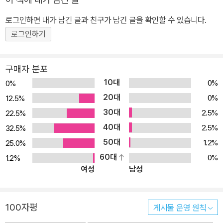
답을 들려준다. 만약 우리가 어릴 적부터 남자와 여자라는 이분법을
넘어서 젠더를 자유롭게 접하도록 격려받았다면, 우리는 어떤 사람이
로그인하면 내가 남긴 글과 친구가 남긴 글을 확인할 수 있습니다.
되었을까? 만약 사람들이 자신의 젠더를 스스로 선택할 수 있었다면,
로그인하기
세상은 지금 어떤 모습일까? 미국의 사회학자 카일 마이어스는 자신
의 아이 주머를 키우며 경험한 일들을 통해 이러한 질문들에 답한다.
구매자 분포
이 책은 젠더 고정관념을 깨고 서로 소통하고 협력할 수 있는 방법을
10대
0%
0%
가르쳐주며, 여성과 남성에 대한 상투적인 통념에 맞서 한 사람을 온
20대
0%
12.5%
전히 그 사람으로 대하는 법을 알려준다. 『젠더 프리』는 우리가 그동
30대
2.5%
22.5%
안 자연스럽게 받아들이고 당연하게 생각했던 성 고정관념에 대해 한
40대
번쯤 의심해보고 낯설게 바라보도록 만드는 책이다. 카일 마이어스는
2.5%
32.5%
테드엑스(TEDx)에서 “성평등을 원하세요? 그러면 창의적으로 아이
50대
1.2%
25.0%
를 키워봅시다”(https://youtu.be/12t7PYilNQQ)라는 강연을 통
60대
0%
1.2%
여성
남성
해 어렸을 때부터 성별에 따라 굳어진 편견을 깨는 방향으로 키워야
한다는 ‘젠더 프리 육아’를 전파하며 화제를 모은 사회학자이다. 저자
는 자신의 아이 ‘주머’의 출생부터 양육 과정을 인스타그램으로 생중
100자평
게시물 운영 원칙
계해왔다. 『젠더 프리』는 아이의 성별을 드러내지 않은 채 젠더 역할