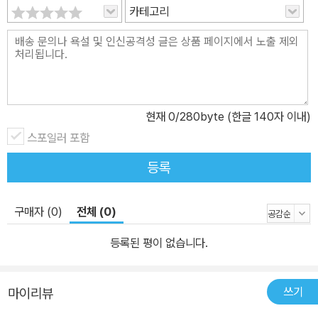
을 부과하지 않는 새로운 육아법을 용감하게 실천한 육아 모험기를
카테고리
담았다. ‘남자인지 여자인지’ 집요하게 묻는 세상을 향해 주머는 통쾌
하게 대답한다. “내 이름은 주머, 나는 그냥 사람이야!” 차별을 지우고
차이를 존중하며 평등을 외치다! 저자는 이 전복적인 육아법의 목표
가 ‘성별’을 없애려는 것이 아니라, ‘성차별’을 없애려는 것임을 분명
히 한다. 남녀 성평등 사회라는 이상이 실현되려면 당면 과제들에 대
현재
0
/280byte (한글 140자 이내)
한 해결도 필요하겠지만, 근본적으로 아이들이 길러지는 방식의 변화
스포일러 포함
에서부터 출발해야 한다는 문제의식이 돋보인다. 자신이 성평등을 실
현시키는 사회학자로 자라게 된 어린 시절의 경험과 사회화 이야기,
등록
그리고 현재 자신의 남편과 젠더 프리 육아를 하기로 결심한 배경과
그 과정에서 저자와 그 가족이 부딪힌 여러 가지 사건들을 흥미롭게
구매자 (0)
전체 (0)
다루고 있다. 『젠더 프리』는 부모나 젠더 프리 육아를 실천하는 이들
만을 위한 책이 아니다. 한때 어린이였고, 젠더의 영향을 받는 문화권
등록된 평이 없습니다.
에서 살아본 경험이 있다면 누구나 크게 공감할 수 있다. 어린 시절 양
육 과정을 돌아보고, 젠더에 따른 기대와 기준들이 사회화 과정에 어
쓰기
마이리뷰
떻게 녹아들어서 현재 자신의 정체성과 세상을 보는 관점을 형성하는