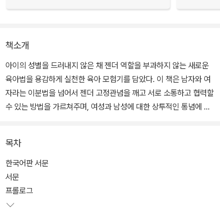
책소개
아이의 성별을 드러내지 않은 채 젠더 역할을 부과하지 않는 새로운
육아법을 용감하게 실천한 육아 모험기를 담았다. 이 책은 남자와 여
자라는 이분법을 넘어서 젠더 고정관념을 깨고 서로 소통하고 협력할
수 있는 방법을 가르쳐주며, 여성과 남성에 대한 상투적인 통념에 맞
서 한 사람을 온전히 그 사람으로 대하는 법을 알려준다.
목차
저자는 이 전복적인 육아법의 목표가 ‘성별’을 없애려는 것이 아니라,
‘성차별’을 없애려는 것임을 분명히 한다. 『젠더 프리』는 부모나 젠더
한국어판 서문
프리 육아를 실천하는 이들만을 위한 책이 아니다. 한때 어린이였고,
서문
젠더의 영향을 받는 문화권에서 살아본 경험이 있다면 누구나 크게
프롤로그
공감할 수 있다. 『젠더 프리』는 세상의 절반 이상을 열어주며, 내일의
나를 조금 더 자유롭게 만드는 놀라운 책이다.