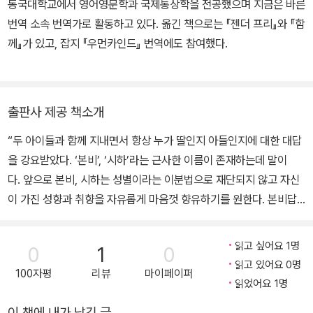
동국대학교에서 영어영문학과 국제통상학을 전공했으며 지금은 바른
번역 소속 번역가로 활동하고 있다. 옮긴 책으로는 『젠더 프리』와 『함
께』가 있고, 잡지 『우먼카인드』 번역에도 참여했다.
출판사 제공 책소개
“두 아이들과 함께 지내면서 항상 누가 딸인지 아들인지에 대한 대답
을 강요받았다. ‘본비’, ‘시하’라는 근사한 이름이 존재하는데 말이
다. 앞으로 본비, 시하는 성별이라는 이분법으로 재단되지 않고 자신
이 가진 성향과 취향을 자유롭게 마음껏 향유하기를 원한다. 본비답
게, 시하답게 말이다. 이 책이 우리에게 그럴 수 있다고 근사한 근거
를 제시해준다.” - 봉태규(배우, 작가) 너 남자야? 아니. 그럼 여자
읽고 싶어요 1명
0
1
0
야? 아니. 그럼 넌 뭔데? 나는 사람이야! 여자는 핑크, 남자는 파랑?
읽고 있어요 0명
100자평
리뷰
마이페이퍼
여자는 인형, 남자는 자동차? 남성성과 여성성은 타고나는 걸까, 만
읽었어요 1명
들어지는 걸까? 『젠더 프리』는 그 오랜 질문에 대한 가장 새로운 대
이 책에 내가 남긴 글