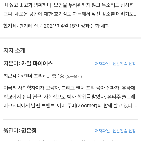
며 싫고 좋고가 명확하다. 모험을 두려워하지 않고 목소리도 굉장히
크다. 새로운 공간에 대한 호기심도 가득해서 낯선 장소를 데려가도
내가 쫓아다니기 바쁘다. 두 번째로 소개할 아이는 수줍음이 많으며,
한겨레:
한겨레 신문 2021년 4월 16일 성과 문화 새책
항상 조심스럽게 행동한다. 옷을 입을 때도 본인 취향이 확실하고 컬
러에 무척 민감하다. 예전에는 핑크색을 아주 좋아했다. 활동적인 놀
이보다는 집에서 조용히 무언가를 혼자 가지고 놀기를 원한다.
저자 소개
두 아이들과 함께 지내면서 항상 누가 딸인지 아들인지에 대한 대답
지은이:
카일 마이어스
저자파일
신간알림 신청
을 강요받았다. ‘본비’, ‘시하’라는 근사한 이름이 존재하는데 말이다.
앞으로 본비, 시하는 성별이라는 이분법으로 재단되지 않고 자신이
최근작 :
<젠더 프리>
… 총 1종
(모두보기)
가진 성향과 취향을 자유롭게 마음껏 향유하기를 원한다. 본비답게,
미국의 사회학자이자 교육자, 그리고 젠더 프리 육아 전파자. 유타대
시하답게 말이다. 이 책이 우리에게 그럴 수 있다고 근사한 근거를 제
학교에서 젠더 연구, 사회학으로 박사 학위를 받았다. 유타주 솔트레
시해준다.
이크시티에서 남편 브렌트, 아이 주머(Zoomer)와 함께 살고 있다.
‘너는 너야! 무엇이기 때문에 너인 게 아니라, 그냥 너!’
인스타그램 @RaisingZoomer
옮긴이:
권은정
저자파일
신간알림 신청