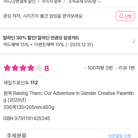
카드/간편결제 할인
무이자 할부
소득공제 690원
관심 저자, 시리즈의 출간 알림을 받아보세요
신청
알라딘 30% 할인! 알라딘 만권당 삼성카드
카드혜택 15% + 이벤트혜택 15% (~2025.12.31)
8
100자평 0편
리뷰 1편
세일즈포인트
112
원제 Raising Them: Our Adventure in Gender Creative Parentin
g (2020년)
336쪽
135*205mm
493g
ISBN 9791191425345
주제분류
신간알림 신청