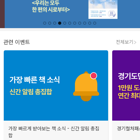
관련 이벤트
전체보기
가장 빠르게 받아보는 책 소식 - 신간 알림 총집
경기컬처패스
합