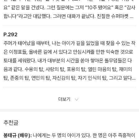
요” 같은 말을 건넸다. 그런 질문에는 그저 “10주 됐어요” 혹은 “감사
합니다”라고만 대답했다. 그러면 대화가 끝났다. 친절한 슈퍼마켓 점
원을 만날 때마다 매번 멈춰 서서 “저, 사실, 우리는 젠더 중립적인 호
칭을 쓰고 있어요” 하고 말할 생각은 없었다. 주머가 더 자라서 나에
P.292
게 어떤 호칭으로 불리고 싶은지 알려주기만 하면, 나는 온종일이 걸
주머가 태어났을 때부터, 나는 아이가 길을 잃었을 때 찾을 수 있는 작
리더라도 사람들이 주머의 젠더를 잘못 판단할 때마다 멈춰 서서 정
은 이정표들, 올바른 길에 서 있다고 안심시켜줄 만한 익숙한 것으로
정해줄 것이다. 하지만 처음 몇 달 동안은 바나나를 사러 농산물 코너
토대를 세워왔다. 내가 대부분의 시간을 쏟아 쌓아온 돌무덤들은 다
에 갈 때마다 호칭을 지적할 정도의 여유가 없었다.
음과 같다. 수용의 탑, 사랑의 탑, 포용의 탑, 열린 마음의 탑, 재미의
탑, 존중의 탑, 연민의 탑, 자신감의 탑, 자기 인식의 탑, 그리고 알다
시피 거대한 맥앤드치즈의 탑.
더보기
추천글
봉태규 (배우):
나에게는 두 명의 아이가 있다. 한 명은 아주 즉흥적이