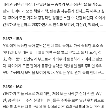
세상을 만드는 데 기여하고 싶다.
매장과 장난감 매장에 진열된 모든 종류의 옷과 장난감을 보여주고
싶으며, 아이가 모든 색깔과 책, 활동을 자유롭게 접하도록 해주고 싶
다. 주머가 모든 기회와 긍정적인 경험을 누릴 수 있길 바란다. 아이가
건강하고 원만하고 행복하면서도 인정과 모험심, 자신감, 창의성, 정
서적 이해심이 넘치는 친절하고 적극적인 사람이 되길 바란다. 여기
에 젠더 이분법은 아무런 도움이 되지 않는다.
P.157~158
우리에게 동등한 육아 분담은 젠더 프리 육아의 가장 중요한 요소 중
하나였다. 우리는 둘 다 일을 하며 돈을 벌고 싶었고, 둘 다 요리, 청
소, 육아 등의 집안일과 부모로서의 의무에 동등하게 기여하고 싶었
다. 아이에게 모든 젠더가 동등한 능력을 지녔음을 알려주려면 우리
부터 가정에서 모범을 보여야 했다. 우리는 우리 관계 속의 젠더 규범
을 어떻게 제거해나갈지에 대해 지속적이고 의식적인 대화를 나눴다.
마침내 보호막에 금이 가고 있었기 때문이다. 첫 1년이 지나고 나자,
P.159~160
세상이 주머에게 영향을 미치기 시작했다.
감당하기 힘들 정도로 거의 매번, 처음 보는 사람(계산대 점원, 승무
원, 공원에서 마주친 친절한 타인)들은 주머를 보면 일단 옷차림으로
젠더를 추측한 다음, “딸이 몇 살이에요?” 혹은 “아들이 정말 귀엽네