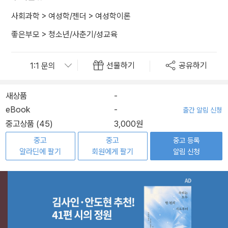
사회과학
>
여성학/젠더
>
여성학이론
좋은부모
>
청소년/사춘기/성교육
선물하기
공유하기
새상품
-
eBook
-
출간 알림 신청
중고상품 (45)
3,000원
중고
중고
중고 등록
알라딘에 팔기
회원에게 팔기
알림 신청