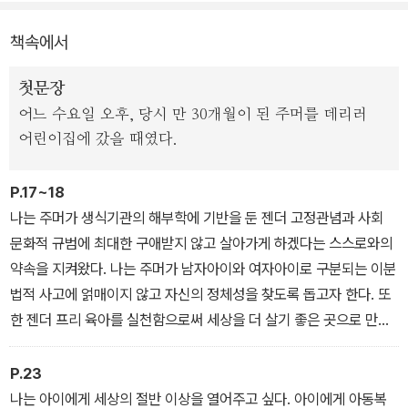
책속에서
첫문장
어느 수요일 오후, 당시 만 30개월이 된 주머를 데리러
어린이집에 갔을 때였다.
P.17~18
나는 주머가 생식기관의 해부학에 기반을 둔 젠더 고정관념과 사회
문화적 규범에 최대한 구애받지 않고 살아가게 하겠다는 스스로와의
약속을 지켜왔다. 나는 주머가 남자아이와 여자아이로 구분되는 이분
법적 사고에 얽매이지 않고 자신의 정체성을 찾도록 돕고자 한다. 또
한 젠더 프리 육아를 실천함으로써 세상을 더 살기 좋은 곳으로 만들
수 있으리라는 믿음도 갖고 있다. 젠더 프리 육아의 목표는 젠더를 제
거하는 것이 아니라, 젠더에서 비롯되는 차별과 격차, 폭력을 없애는
P.23
것이다. 나는 젠더가 없는 세상이 아닌, 오히려 다양한 젠더로 가득한
나는 아이에게 세상의 절반 이상을 열어주고 싶다. 아이에게 아동복