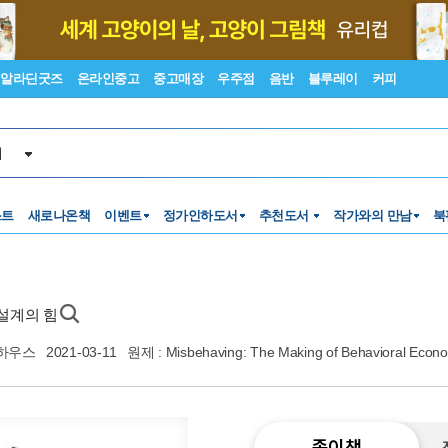
알라딘굿즈
온라인중고
중고매장
우주점
음반
블루레이
커피
서
스트
새로나온책
이벤트
정가인하도서
추천도서
작가와의 만남
북
 설계의 힘
하우스
2021-03-11
원제 : Misbehaving: The Making of Behavioral Econ
종이책