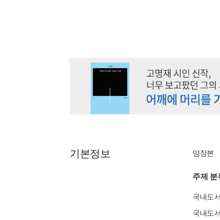
기본정보
양장본
주제 분
국내도
국내도