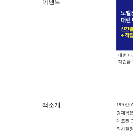
이벤트
대런 아
적립금 
책소개
1970
경제학은
매료된 
의사결정