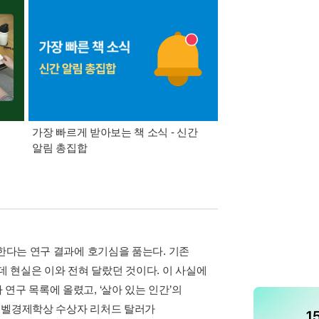
가장 빠르게 받아보는 책 소식 - 신간
경기컬처패스 1만원 
알림 총집합
듭한다는 연구 결과에 호기심을 품는다. 기존
 현실은 이와 전혀 달랐던 것이다. 이 사실에
연구 목록에 올렸고, ‘살아 있는 인간’의
 노벨경제학상 수상자 리처드 탈러가