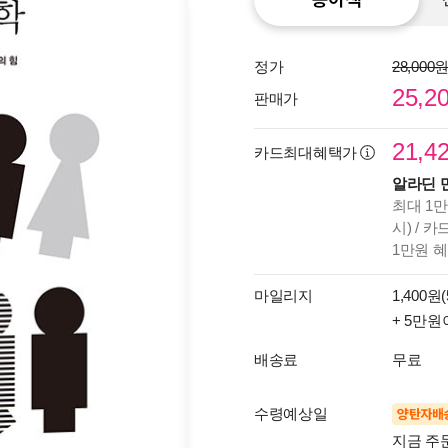
정가
28,000
25,2
판매가
21,4
카드최대혜택가
알라딘 
최대 1만
시) / 
1만원 
마일리지
1,400원(
+ 5만원
배송료
무료
수령예상일
양탄자배
지금 주