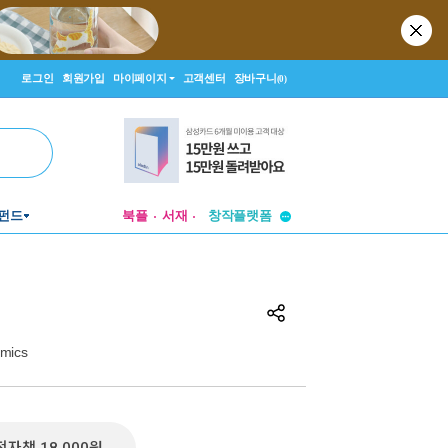
로그인
회원가입
마이페이지
고객센터
장바구니
(0)
투비컨티뉴드
펀드
북플
서재
창작플랫폼
투비컨티뉴드
omics