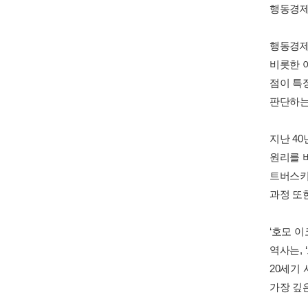
행동경제
행동경제
비롯한 
점이 특
판단하는
지난 4
원리를 
트버스키
과정 또
‘호모 이
역사는,
20세기
가장 깊