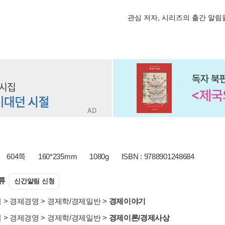
관심 저자, 시리즈의 출간 알
604쪽
160*235mm
1080g
ISBN : 9788901248684
류
신간알림 신청
서
>
경제경영
>
경제학/경제일반
>
경제이야기
서
>
경제경영
>
경제학/경제일반
>
경제이론/경제사상