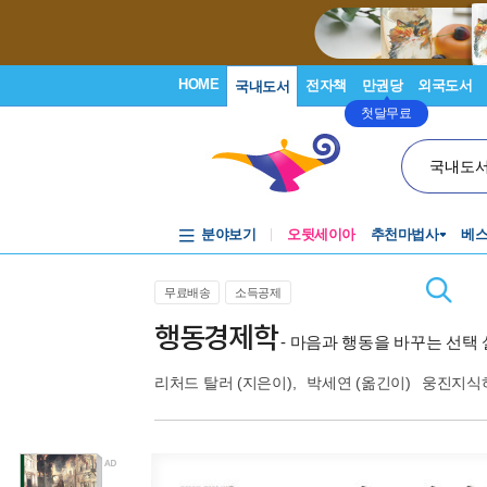
HOME
전자책
만권당
외국도서
국내도서
첫달무료
국내도
분야보기
오뒷세이아
추천마법사
베
무료배송
소득공제
행동경제학
- 마음과 행동을 바꾸는 선택
리처드 탈러
(지은이),
박세연
(옮긴이)
웅진지식