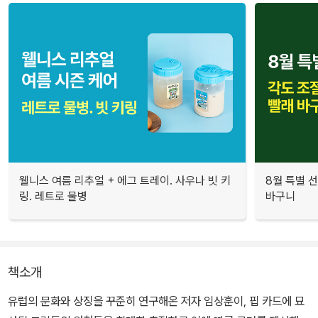
웰니스 여름 리추얼 + 에그 트레이. 사우나 빗 키
8월 특별 선
링. 레트로 물병
바구니
책소개
유럽의 문화와 상징을 꾸준히 연구해온 저자 임상훈이, 핍 카드에 묘