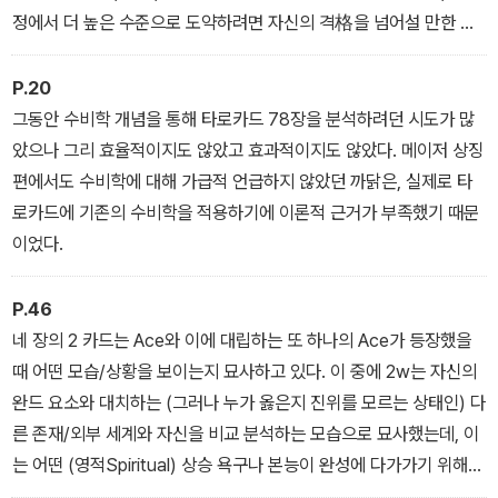
정에서 더 높은 수준으로 도약하려면 자신의 격格을 넘어설 만한 결
과물/업적을 달성해야 자신의 방식/의지가 옳다는 것을 증명할 수 있
기 때문이다. 반대로 이를 달성하지 못하는 한 자신의 방식이 틀렸을
P.20
수 있다는 것을 인정하지 못하며 오만하거나 고집 또는 집착을 버리
그동안 수비학 개념을 통해 타로카드 78장을 분석하려던 시도가 많
지 못한 채 원하는 바를 달성하지 못하고 서서히 소멸하거나 하위 개
았으나 그리 효율적이지도 않았고 효과적이지도 않았다. 메이저 상징
념으로 추락하는 경향이 있다.
편에서도 수비학에 대해 가급적 언급하지 않았던 까닭은, 실제로 타
로카드에 기존의 수비학을 적용하기에 이론적 근거가 부족했기 때문
이었다.
P.46
네 장의 2 카드는 Ace와 이에 대립하는 또 하나의 Ace가 등장했을
때 어떤 모습/상황을 보이는지 묘사하고 있다. 이 중에 2w는 자신의
완드 요소와 대치하는 (그러나 누가 옳은지 진위를 모르는 상태인) 다
른 존재/외부 세계와 자신을 비교 분석하는 모습으로 묘사했는데, 이
는 어떤 (영적Spiritual) 상승 욕구나 본능이 완성에 다가가기 위해
가장 먼저 취하는 행동이기 때문이다.