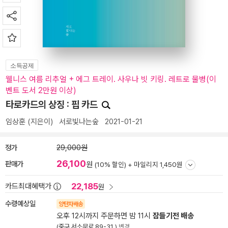
소득공제
웰니스 여름 리추얼 + 에그 트레이. 사우나 빗 키링. 레트로 물병(이
벤트 도서 2만원 이상)
타로카드의 상징 : 핍 카드
임상훈
(지은이)
서로빛나는숲
2021-01-21
정가
29,000원
26,100
판매가
원
(10% 할인) +
마일리지 1,450원
22,185
카드최대혜택가
원
수령예상일
양탄자배송
오후 12시까지 주문하면 밤 11시
잠들기전 배송
(중구 서소문로 89-31 )
변경