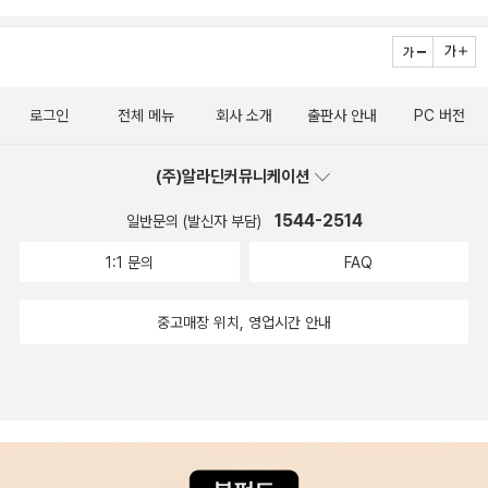
로그인
전체 메뉴
회사 소개
출판사 안내
PC 버전
(주)알라딘커뮤니케이션
1544-2514
일반문의 (발신자 부담)
1:1 문의
FAQ
중고매장 위치, 영업시간 안내