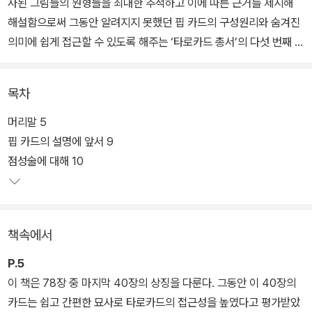
사된 그림들의 원형들을 최대한 추적하고 이에 따른 근거를 제시해
해설함으로써 그동안 알려지지 못했던 핍 카드의 구성원리와 숨겨진
의미에 쉽게 접근할 수 있도록 해주는 ‘타로카드 총서’의 다섯 번째 책
이다.
목차
단순한 기호나 장면들로 묘사, 설명되는데 그쳤던 40장에 달하는 핍
카드가 중세 및 라이더-웨이트 덱이 만들어진 시기 유럽에서 누렸던
머리말 5
생활 문화 속에서 어떤 장면, 사건, 창작물들의 영향을 받았는지를 다
핍 카드의 설명에 앞서 9
양한 역사적 사실과 근거를 통해 해설하며, 점성술, 연금술, 카발라,
점성술에 대해 10
수비학이 타로카드와 연계되었는지를 밝힌다.
책속에서
P.5
이 책은 78장 중 마지막 40장의 상징을 다룬다. 그동안 이 40장의
카드는 쉽고 간편한 묘사로 타로카드의 접근성을 높였다고 평가받았