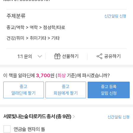
주제분류
신간알림 신청
종교/역학
>
역학
>
점성학/타로
건강/취미
>
취미기타
>
기타
선물하기
공유하기
이 책을 알라딘에
3,700
원 (
최상
기준)에 파시겠습니까?
중고
중고
중고 등록
알라딘에 팔기
회원에게 팔기
알림 신청
서로빛나는숲 타로카드 총서 (총 9권)
신간알림 신청
연금술 현자의 돌