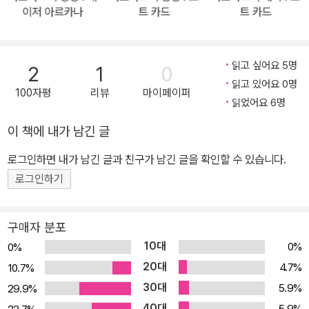
대한 추적하고 이에 따른 근거를 제시해 해설함으로써 그동안 알려지
이저 아르카나
트 카드
트 카드
지 못했던 핍 카드의 구성원리와 숨겨진 의미에 쉽게 접근할 수 있도
록 해주는 ‘타로카드 총서’의 다섯 번째 책이다. 이 책은 단순한 기호
나 장면들로 묘사, 설명되는데 그쳤던 40장에 달하는 핍 카드가 중세
읽고 싶어요 5명
2
1
0
및 라이더-웨이트 덱이 만들어진 시기 유럽에서 누렸던 생활 문화 속
읽고 있어요 0명
100자평
리뷰
마이페이퍼
에서 어떤 장면, 사건, 창작물들의 영향을 받았는지를 다양한 역사적
읽었어요 6명
사실과 근거를 통해 해설하며, 점성술, 연금술, 카발라, 수비학이 타로
이 책에 내가 남긴 글
카드와 연계되었는지를 밝힌다. 일상 속 순간들을 담아내었다 평가받
로그인하면 내가 남긴 글과 친구가 남긴 글을 확인할 수 있습니다.
는 핍 카드들이지만, 단순한 장면만 설명하는 것을 넘어 그 원리나 근
거를 탐색하는 데 큰 도움을 줄 타로카드 총서 5 『타로카드의 상징:
로그인하기
핍 카드』에서는 연금술과 카발라, 수비학, 문화 상징을 한데 엮어 설
명하면서, 핍 카드가 나왔을 때 어떤 의미로 이해, 해석해야 할지를 설
구매자 분포
명한다. 그동안 조명되지 못했던 그림 속의 상징물들과 뜻을 알 수 없
10대
0%
0%
었던 몸의 자세와 손짓과 발의 위치와 시선의 높이와 옷의 문양과 의
20대
4.7%
10.7%
자에 새겨진 장식까지, 수많은 의문과 궁금증을 명쾌하게 풀어내어
30대
5.9%
29.9%
어떻게 해석해야 할지를 명확하게 일러주는 꼼꼼하고도 치밀한 해설
40대
5.9%