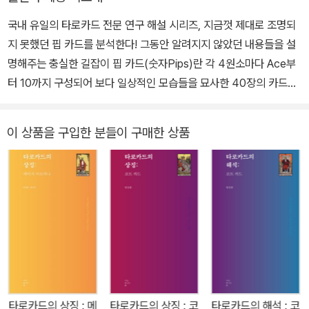
국내 유일의 타로카드 전문 연구 해설 시리즈, 지금껏 제대로 조명되
지 못했던 핍 카드를 분석한다! 그동안 알려지지 않았던 내용들을 설
명해주는 충실한 길잡이 핍 카드(숫자Pips)란 각 4원소마다 Ace부
터 10까지 구성되어 보다 일상적인 모습들을 묘사한 40장의 카드를
일컫는 용어다. 이런 일상을 담은 핍 카드인 만큼 그 이해와 해석에 있
어서도 과거의 모습, 장면들이 현재와 어떻게 연결되는지 보다 정밀
이 상품을 구입한 분들이 구매한 상품
하고 세밀한 접근을 해야 할 필요가 있다. 그럼에도 불구하고 국내에
타로카드가 유입된 지 30여 년이 넘었지만 지금까지 유입, 유통된 수
많은 타로카드와 관련 서적 안에서도 핍 카드는 제대로 된 조명을 받
지 못하거나, 단순한 의미의 나열 또는 간결한 설명에 그쳤던 것이 현
실이다. 이렇게 국내 타로카드계에서 핍 카드를 분석하지 못했던 까
닭은 핍 카드 속 그림과 상징들이 담고 있는 의미들이 처음 만들어진
시기의 일상적인 문화와 밀접한 관계가 있다는 점에 주목하지 않았기
때문이다. 『타로카드의 상징: 핍 카드』는 유럽의 문화와 상징을 꾸준
히 연구해온 저자 임상훈이, 핍 카드에 묘사된 그림들의 원형들을 최
타로카드의 상징 : 메
타로카드의 상징 : 코
타로카드의 해석 : 코