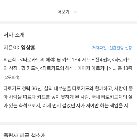
더보기
저자 소개
지은이:
임상훈
저자파일
신간알림 신청
최근작 :
<타로카드의 해석: 핍 카드 1~4 세트 - 전4권>
,
<타로카드
의 상징 : 핍 카드>
,
<타로카드의 해석 : 메이저 아르카나>
… 총 13종
(모두보기)
타로카드 경력 36년. 삶의 대부분을 타로카드와 함께하고, 사람이 좋
아 사람을 따르다 카드를 놓지 못하게 된 사람. 국내 타로카드계의 살
아 있는 화석으로서, 이제 먼저 걸었던 자가 져야만 하는 책임을 지고
자 한다. 그 첫 번째 시도로, 방주와 정전正典을 구축한다. 현재 출판
사 서로빛나는 숲을 운영하고 있다. 출판사 서로빛나는 숲 홈페이지
http://www.radiatingforest.com
출판사 제공 책소개