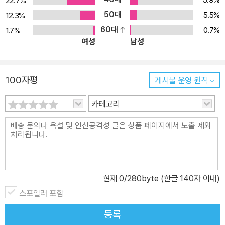
22.7%
서다. 최근 다양한 분야에서 타로카드의 문화 콘텐츠적 가치를 조명
50대
5.5%
12.3%
하기 시작했다. 마술사 『최현우의 마법타로』 등의 서적에서부터, 다
60대
0.7%
1.7%
양한 펀딩 프로그램들을 통한 타로카드 제작 등이 활성화되고 있으
여성
남성
며, 타로 상담 전문 방송인들 역시 꾸준한 활동을 이어가고 있다. 이
과정에 있어 타로카드 78장과 관련된 상징들을 모두 다루고 있는 타
로카드 총서 상징편들의 알찬 내용은 국내 타로카드계를 보다 발전할
100자평
게시물 운영 원칙
수 있도록 도움을 줄 수 있을 것이다.
카테고리
현재
0
/280byte (한글 140자 이내)
스포일러 포함
등록