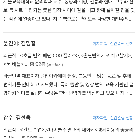
서울교육대학교 윤리학과 교수. 동양과 서양, 전통과 현대, 보수와 진
로 2010년 이후 대한민국에 ‘정의’, ‘공정’ 열풍을 불러일으켰다. 이외
보 등 서로 대립되는 듯한 입장 사이에 길을 내고 함께 살아갈 집을 짓
에도 《돈으로 살 수 없는 것들》, 《완벽에 대한 반론》, 《정치와 도덕을
는 작업에 열중하고 있다. 지은 책으로는 『이토록 다정한 개인주의
말하다》 등 다수의 베스트셀러를 저술했다.
자』, 『개와 늑대들의 정치학』, 『정약용: 조선의 르네상스를 꿈꾸다』,
『조약으로 보는 세계사 강의』 등이 있다. 옮긴 책으로는 『공정하다는
옮긴이:
김명철
저자파일
신간알림 신청
착각』(마이클 샌델), 『물에 빠진 아이 구하기』(피터 싱어), 『빈곤 해
방』(피터 싱어) 등이 있다.
최근작 :
<초급 번역 패턴 500 플러스>
,
<출판번역가로 먹고살기>
,
<북 배틀>
… 총 92종
(모두보기)
바른번역 대표이자 글밥아카데미 원장. 그동안 수많은 동료 및 후배
번역가를 안내하고 지도했다. 특히 출판 및 영상 번역 교육 기관인 글
밥아카데미를 설립해 수많은 후배 번역가를 양성하고 있으며 지금까
지 그의 수업을 들은 많은 제자들이 번역가로서 활발히 활동하고 있
다. 저서로 《출판번역가로 먹고살기》, 《북배틀》이 있다. 역서로 《정
감수:
김선욱
저자파일
신간알림 신청
의란 무엇인가》, 《하워드의 선물》, 《파는 것이 인간이다》, 《위대한
기업은 다 어디로 갔을까》, 《오 헨리 단편선》, 《새로운 미래가 온다》
최근작 :
<칸트 수업>
,
<마이클 샌델과의 대화>
,
<경세치용의 공공리
등 100권에 가까운 책을 번역했다.