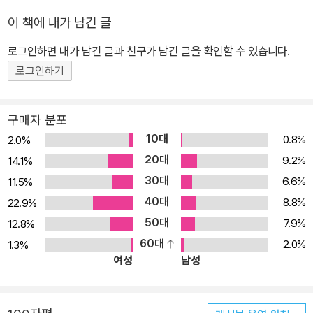
를 두고 각계각층이 충돌하고 있는 상황에서, 마이클 샌델 하버드대
이 책에 내가 남긴 글
교수가 《돈으로 살 수 없는 것들》 이후 8년 만에 쓴 신간 《공정하다
는 착각》이 출간되었다. 이 책은 《The Tyranny of Merit: What’s
로그인하면 내가 남긴 글과 친구가 남긴 글을 확인할 수 있습니다.
Become of the Common Good?》란 원제로 미국 현지에서 202
로그인하기
0년 9월에 출간되어 뜨거운 반응을 얻고 있다. 직역하면 ‘능력주의의
폭정: 과연 무엇이 공동선을 만드나?’다. 샌델은 이 책을 통해 “우리
구매자 분포
가 ‘노력하면 성공할 수 있다’고 너무나도 당연히 생각해왔던, 개인의
10대
0.8%
2.0%
능력을 우선시하고 보상해주는 능력주의 이상이 근본적으로 크게 잘
20대
9.2%
14.1%
못되어 있다”고 주장한다. 이러한 능력주의가 제대로 공정하게 작동
30대
6.6%
11.5%
하고 있는지, ‘공정함=정의’란 공식은 정말 맞는 건지 진지하게 되짚
40대
어본다. 능력우선주의는 공정하게 작동하는가? 그리고 ‘공정함=정
8.8%
22.9%
의’란 공식은 정말 맞는 건가? 시간이 갈수록 계층이동은 어려워지
50대
7.9%
12.8%
고, 불평등은 더욱 확고해지고 있다. 개개인의 능력을 불가침 가치로
60대
2.0%
1.3%
여성
남성
둔 채 공정을 추구하지만, 상황이 더욱 악화되고 있는 이유는 무엇인
가? 샌델은 이 책을 통해 능력주의 하에서 굳어진 ‘성공과 실패에 대
한 태도’가 현대사회에 커다란 부작용을 낳고 있다고 주장한다. 그는