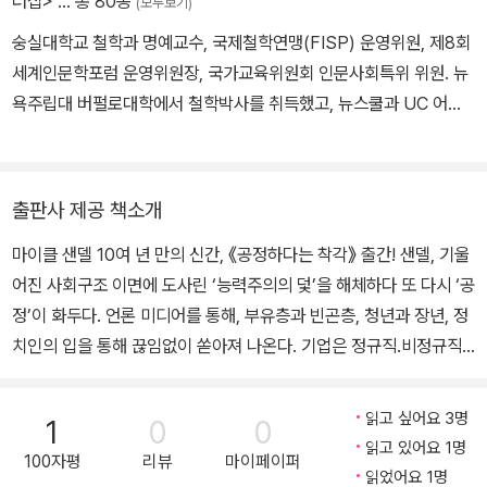
더십>
… 총 80종
(모두보기)
숭실대학교 철학과 명예교수, 국제철학연맹(FISP) 운영위원, 제8회
세계인문학포럼 운영위원장, 국가교육위원회 인문사회특위 위원. 뉴
욕주립대 버펄로대학에서 철학박사를 취득했고, 뉴스쿨과 UC 어바
인(Irvine)에서 풀브라이트 연구교수를 지냈다. 숭실대학교 학사부총
장을 역임했고, 한국아렌트학회 회장 및 제55대 한국철학회 회장을
역임했다. 지은 책으로는 『칸트 수업』 『한나 아렌트와 차 한잔』 『한나
출판사 제공 책소개
아렌트의 생각』 등 다수의 저서 및 공저가 있고, 옮긴 책으로는 『공화
마이클 샌델 10여 년 만의 신간, 《공정하다는 착각》 출간! 샌델, 기울
국의 위기』 『정치의 약속』 『우리는 왜 한나 아렌트를 읽는가』 등이 있
어진 사회구조 이면에 도사린 ‘능력주의의 덫’을 해체하다 또 다시 ‘공
다. 마이클 샌델과 『마이클 샌델과의 대화』를 공저했고, 그의 저서 번
정’이 화두다. 언론 미디어를 통해, 부유층과 빈곤층, 청년과 장년, 정
역본 대부분을 감수하거나 공역했다. JTBC, 3ProTV 등에서 사유
치인의 입을 통해 끊임없이 쏟아져 나온다. 기업은 정규직․비정규직
의 문제, 정치철학의 주제 등을 강의한 다수 영상이 유튜브에 탑재되
논란에서 비롯된 ‘공정 채용’ 문제로 혼란에 빠져 있고, 정치권에선
어 있다.
‘공정경제3법’과 ‘재난지원금’ 등에 대한 각기 다른 해석으로 떠들썩
읽고 싶어요 3명
1
0
0
하다. 대통령은 “하나의 공정이 또 다른 불공정을 부르는 상황”을 언
읽고 있어요 1명
100자평
리뷰
마이페이퍼
급하며 어려움을 토로하기도 했다. 이렇듯 ‘공정’이라는 하나의 화두
읽었어요 1명