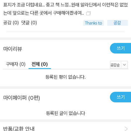
해도 ‘이렇게 태어난 운’이 문제인 거지, 스스로를 탓하며 자괴감에 빠
표지가 조금 더럽네요.. 중고 책 느낌..원래 알라딘에서 이런적은 없었
질 필요가 없다. 반대로 능력주의 사회에서의 부자는 자신의 성공이
는데 앞으로는 다른 곳에서 구매해야겠네여..
‘행운이 아닌 성취’임을 인식해 당당히 자랑스러워 할 것이며, 빈자는
공감 (
0
)
댓글 (0)
부족한 자신의 능력과 노력을 저주하면서 깊은 좌절에 빠질 것이다.
자, 이런 상황에서 어느 사회를 택할 것인가? 당신은 어느 사회가 ‘더
낫다(또는 정의롭다)’고 확신할 수 있는가? - CHAPTER 5. 성공의
쓰기
마이리뷰
윤리학 中 일부 내용 축약 승자에겐 오만을 패자에겐 굴욕을 주는 ‘능
력주의의 민낯’ 능력 있는 자들만을 위한 낙원, 현대사회의 그림자를
구매자 (0)
전체 (0)
들추다 또한 샌델은 해결책도 모색한다. “하면 된다”는 공통의 신념
이 무자비하게 흔들리고 있는 지금의 상황을 근본적으로 타개할 방법
등록된 평이 없습니다.
이 무엇인지 고민한다. 기본적으로는 ‘운’이 주는 능력 이상의 과실을
인정하고, 겸손한 마인드로 연대하며, 일 자체의 존엄성을 더 가치 있
쓰기
마이페이퍼 (0편)
게 바라봐야 한다고 주장한다. 이러한 주장과 함께 샌델은 몇 가지 대
안을 내놓는데, 특히 교육 영역에서의 다음과 같은 구체적 제안은 충
등록된 글이 없습니다
격적이면서도 그 발상이 매우 기발하다. “4만 명의 지원자들 가운데
하버드나 스탠포드에 다니기 힘들어 보이는 일부와, 동료 학생들과
반품/교환 안내