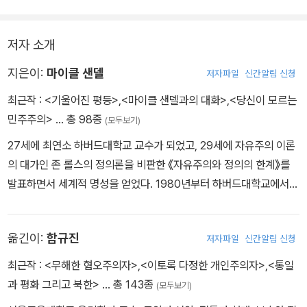
이 근본적으로 크게 잘못되어 있다”고 주장한다. 이러한 능력주의가
제대로 공정하게 작동하고 있는지, ‘공정함=정의’란 공식은 정말 맞
저자 소개
는 건지 진지하게 되짚어본다.
지은이:
마이클 샌델
저자파일
신간알림 신청
한국에 ‘정의’ 열풍을 불러일으킨 마이클 샌델은 구제 금융, 대리 출
최근작 :
<기울어진 평등>
,
<마이클 샌델과의 대화>
,
<당신이 모르는
산, 동성 결혼, 과거사 공개 사과 등 현대 사회에서 우리가 흔히 부딪
민주주의>
… 총 98종
(모두보기)
히는 문제를 통해 ‘무엇이 정의로운가’에 대한 해답을 탐구했다. 이 책
은 탁월한 정치 철학자들이 남긴 시대를 초월한 철학적인 질문을 알
27세에 최연소 하버드대학교 교수가 되었고, 29세에 자유주의 이론
기 쉽게 소개한다.
의 대가인 존 롤스의 정의론을 비판한 《자유주의와 정의의 한계》를
발표하면서 세계적 명성을 얻었다. 1980년부터 하버드대학교에서
이를 통해 옳고 그름, 정의와 부당함, 평등과 불평등, 개인의 권리와
정치철학을 가르치고 있으며, 그의 수업은 현재까지 수십 년 동안 학
공동선을 둘러싼 주장들이 경쟁하는 공적 담론과 토론의 장에서 정의
생들 사이에서 최고의 명강의로 손꼽힌다. 샌델이 진행 중인 영국 BB
옮긴이:
함규진
에 관한 자신만의 견해를 정립하고 논리 기반을 굳건하게 다지는 토
저자파일
신간알림 신청
C정치철학 토론 프로그램 〈The Global Philosopher〉 시리즈는
대를 제공한다. 이 책은 현대 사회의 문제를 진단하고 새로운 대안을
‘철학적 아이디어의 이면을 탐구한다’는 주제로, 세계 각국의 석학들
최근작 :
<무해한 혐오주의자>
,
<이토록 다정한 개인주의자>
,
<통일
찾아내는 정치 철학자들의 지적 탐색 과정을 보여준다.
이 참여하고 있다. 대표 저서로는 30개국 언어로 번역된 전세계 베스
과 평화 그리고 북한>
… 총 143종
(모두보기)
트셀러 《정의란 무엇인가》, 《공정하다는 착각》이 있으며, 이 두 도서