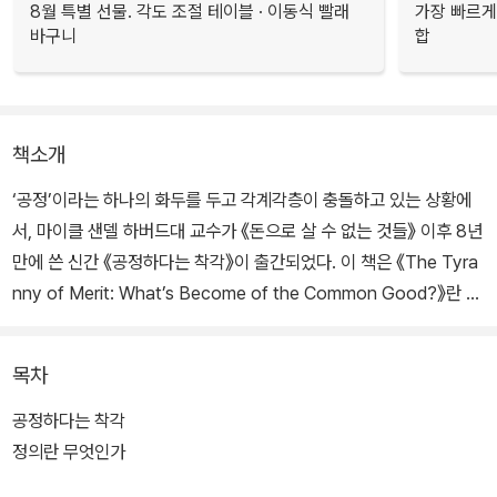
8월 특별 선물. 각도 조절 테이블 · 이동식 빨래
가장 빠르게
바구니
합
책소개
‘공정’이라는 하나의 화두를 두고 각계각층이 충돌하고 있는 상황에
서, 마이클 샌델 하버드대 교수가 《돈으로 살 수 없는 것들》 이후 8년
만에 쓴 신간 《공정하다는 착각》이 출간되었다. 이 책은 《The Tyra
nny of Merit: What’s Become of the Common Good?》란 원
제로 미국 현지에서 2020년 9월에 출간되어 뜨거운 반응을 얻고 있
다.
목차
직역하면 ‘능력주의의 폭정: 과연 무엇이 공동선을 만드나?’다. 샌델
공정하다는 착각
은 이 책을 통해 “우리가 ‘노력하면 성공할 수 있다’고 너무나도 당연
정의란 무엇인가
히 생각해왔던, 개인의 능력을 우선시하고 보상해주는 능력주의 이상