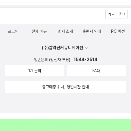
잘 해나갈 수 없을 것 같은 일부만 솎아낸다. 그러면 아마 3만 명, 또
는 2만 5,000명이나 2만 명의 지원자가 남으며 이들은 누가 합격하
더라도 충분히 잘해나갈 수 있을 것이다. 그러면 그들을 두고 극도로
어렵고 불확실한 선별 작업을 다시 할 것이 아니라 제비뽑기 식으로
로그인
전체 메뉴
회사 소개
출판사 안내
PC 버전
최종 합격자를 뽑는다. 달리 말해 그들의 지원 서류를 집어던져 버리
고 아무나 2,000명을 골라잡는 것이다. 이 대안은 능력주의를 완전
(주)알라딘커뮤니케이션
히 부정하지는 않는다. 능력이 있는 사람만 합격 가능하다. 그러나 능
1544-2514
일반문의 (발신자 부담)
력을 극대화되어야 할 이상으로 보기보다 일정 관문을 넘을 수 있는
조건으로만 본다. 이 대안이 의미 있는 까닭은 무엇보다도 현실적 타
1:1 문의
FAQ
당성이 있다는 데 있다. 가장 현명한 입학사정관이라 해도, 아무리 심
혈을 기울여 따져본다고 해도 18세 청소년 가운데 어느 쪽이 더 훌륭
중고매장 위치, 영업시간 안내
한 경력을 쌓았는지 판별하기 어렵다. 우리가 재능을 높이 평가한다
고 해도 대학입시의 맥락에서 재능이란 모호하고 둔한 개념이 된다.
아마 수학 신동을 가려내기란 쉬울 것이다. 그러나 재능의 일반적 평
가는 더 복잡하고 더 예측하기 어려운 과제다.” - CHAPTER 6. ‘인
재 선별기’로서의 대학 中 샌델은 이렇게 ‘파격적’ 제안을 하면서도