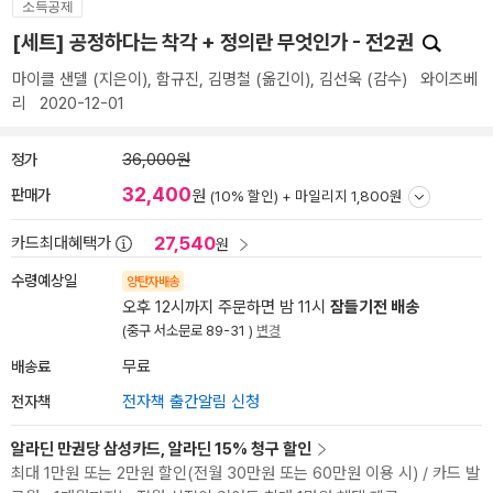
소득공제
[세트] 공정하다는 착각 + 정의란 무엇인가 - 전2권
마이클 샌델
(지은이),
함규진
,
김명철
(옮긴이),
김선욱
(감수)
와이즈베
리
2020-12-01
정가
36,000원
32,400
판매가
원
(10% 할인) +
마일리지 1,800원
27,540
카드최대혜택가
원
수령예상일
양탄자배송
오후 12시까지 주문하면 밤 11시
잠들기전 배송
(중구 서소문로 89-31 )
변경
배송료
무료
전자책
전자책 출간알림 신청
알라딘 만권당 삼성카드, 알라딘 15% 청구 할인
최대 1만원 또는 2만원 할인(전월 30만원 또는 60만원 이용 시) / 카드 발