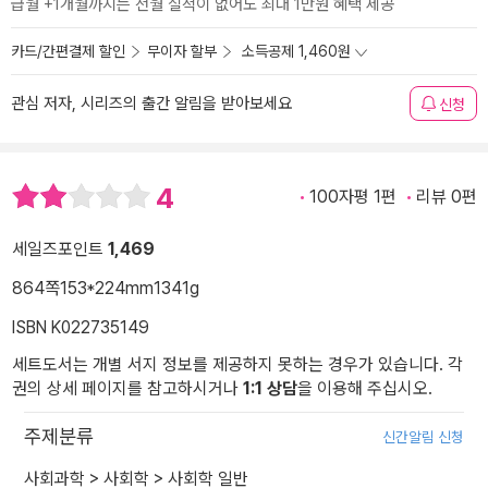
급월 +1개월까지는 전월 실적이 없어도 최대 1만원 혜택 제공
카드/간편결제 할인
무이자 할부
소득공제 1,460원
관심 저자, 시리즈의 출간 알림을 받아보세요
신청
4
100자평 1편
리뷰 0편
세일즈포인트
1,469
864쪽
153*224mm
1341g
ISBN K022735149
세트도서는 개별 서지 정보를 제공하지 못하는 경우가 있습니다. 각
권의 상세 페이지를 참고하시거나
1:1 상담
을 이용해 주십시오.
주제분류
신간알림 신청
사회과학
>
사회학
>
사회학 일반