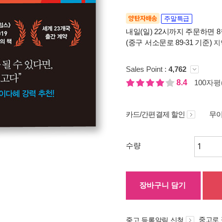
양탄자배송
주말특급
내일(일) 22시까지 주문하면 8월
(중구 서소문로 89-31 기준)
지
Sales Point :
4,762
8.4
100자평(
카드/간편결제 할인
무이
수량
장바구니 담기
중고로
중고 등록알림 신청