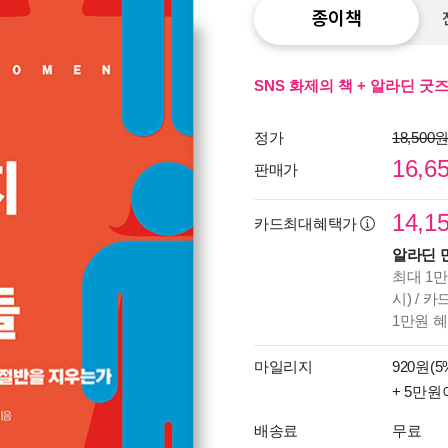
종이책
SNS 화제의 책 + 알라딘 굿
정가
18,500
16,6
판매가
14,1
카드최대혜택가
알라딘 
최대 1만
시) / 
1만원 
마일리지
920원(5
+ 5만원
배송료
무료