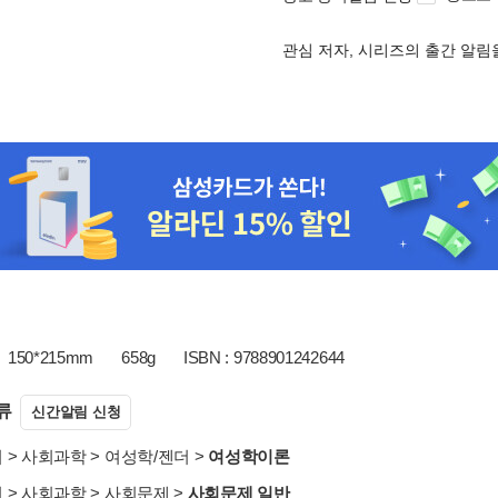
관심 저자, 시리즈의 출간 알
150*215mm
658g
ISBN : 9788901242644
류
신간알림 신청
서
>
사회과학
>
여성학/젠더
>
여성학이론
서
>
사회과학
>
사회문제
>
사회문제 일반