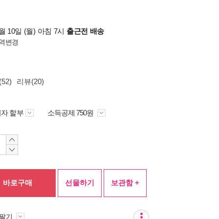
 10일 (월) 아침 7시
출근전 배송
역변경
52)
리뷰(20)
자 할부
소득공제 750원
바로구매
선물하기
보관함 +
 팔기