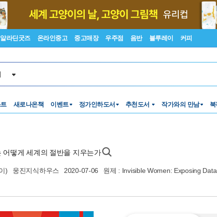
알라딘굿즈
온라인중고
중고매장
우주점
음반
블루레이
커피
서
스트
새로나온책
이벤트
정가인하도서
추천도서
작가와의 만남
북
는 어떻게 세계의 절반을 지우는가
이)
웅진지식하우스
2020-07-06
원제 : Invisible Women: Exposing Data 