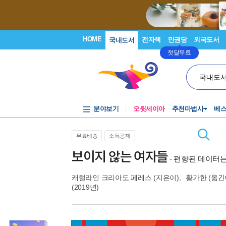
HOME
전자책
만권당
외국도서
국내도서
첫달무료
국내도
분야보기
오뒷세이아
추천마법사
베
무료배송
소득공제
보이지 않는 여자들
- 편향된 데이터
캐럴라인 크리아도 페레스
(지은이),
황가한
(옮긴
(2019년)