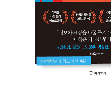
여성학/젠더
최고의 책 4위
미리보기