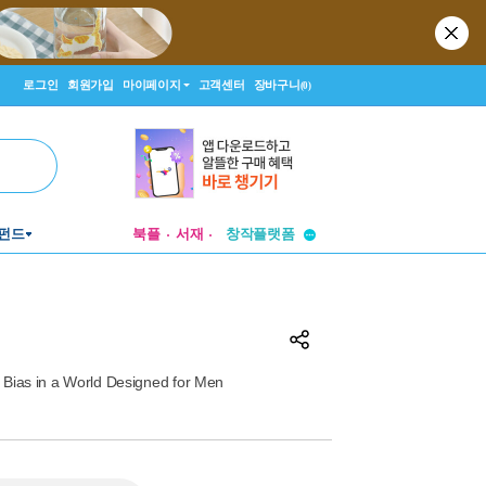
로그인
회원가입
마이페이지
고객센터
장바구니
(0)
투비컨티뉴드
펀드
북플
서재
창작플랫폼
투비컨티뉴드
Bias in a World Designed for Men