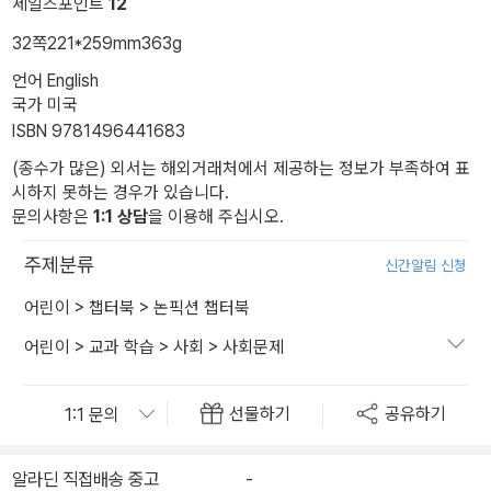
세일즈포인트
12
32쪽
221*259mm
363g
언어 English
국가 미국
ISBN 9781496441683
(종수가 많은) 외서는 해외거래처에서 제공하는 정보가 부족하여 표
시하지 못하는 경우가 있습니다.
문의사항은
1:1 상담
을 이용해 주십시오.
주제분류
신간알림 신청
어린이
>
챕터북
>
논픽션 챕터북
어린이
>
교과 학습
>
사회
>
사회문제
선물하기
공유하기
알라딘 직접배송 중고
-