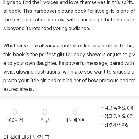
ll girls to find their voices and love themselves in this spiritu
al book. This hardcover picture book for little girls is one of
the best inspirational books with a message that resonate
s beyond its intended young audience.
Whether you're already a mother or know a mother-to-be,
this book is the perfect gift for baby showers or just to giv
e to your own daughter. Its powerful message, paired with
vivid, glowing illustrations, will make you want to snuggle u
p with your little girl and remind her of how precious and tre
asured she is.
읽고 싶어요 0명
0
0
0
읽고 있어요 0명
100자평
리뷰
마이페이퍼
읽었어요 0명
이 책에 내가 남긴 글