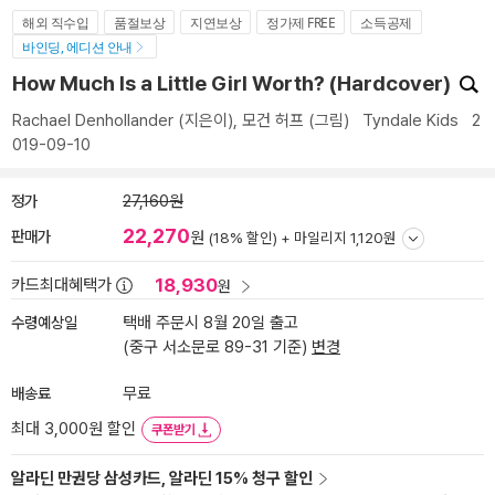
해외 직수입
품절보상
지연보상
정가제 FREE
소득공제
바인딩, 에디션 안내
How Much Is a Little Girl Worth? (Hardcover)
Rachael Denhollander
(지은이),
모건 허프
(그림)
Tyndale Kids
2
019-09-10
정가
27,160원
22,270
판매가
원
(18% 할인) +
마일리지 1,120원
18,930
카드최대혜택가
원
수령예상일
택배 주문시 8월 20일 출고
(중구 서소문로 89-31 기준)
변경
배송료
무료
최대 3,000원 할인
쿠폰받기
알라딘 만권당 삼성카드, 알라딘 15% 청구 할인