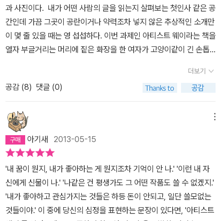
과 사진이다. 내가 어떤 사람의 글을 읽는지 살펴보는 첫인사 같은 공
간인데 가끔 그곳이 공란이거나 약력조차 넣지 않은 추상적인 소개만
이 몇 줄 있을 때는 영 섭섭하다. 이번 과제인 아티스트 웨이라는 책을
열자 부글거리는 머리에 짙은 화장을 한 여자가 고양이같이 긴 손톱
을 하고 팔찌를 주렁주렁 단 채 환하게 웃고 있었다. 흑백사진인데도
더보기
짙은 색의 매니큐어가 짐작될 정도였다. 영화에 나오는 수정 구슬을
공감 (
8
)
댓글 (0)
읽어 주는 마술사 같다. 다시 겉표지로 돌아간다. '나를 위한 12주간
의 창조성 워크숍'이라는 부제가 달린 앞장에 출판사조차 처음 들어
보는 이름이다. 혼자 책을 골랐더라면 아마 사지 않았을 것이다. 기대
메뉴
감이 덜한 채 책을 읽기 시작한다. 저자에 대한 불신은 내 안의 무자
아기새
2013-05-15
비한 검열관과 부정적인 생각이 내가 무언가를 시작하는 것을 가로막
았던 경험과 일치하는 부분을 읽고 나서 사라졌다. 나만 이렇게 주저
'내 꿈이 뭔지, 내가 좋아하는 게 뭔지조차 기억이 안 나.' '이런 내 자
하는 것이 아니구나, 하는 공감이 생겼다. ‘창조성이 막힌 상태를 유지
신에게 신물이 나.' '나같은 건 평생가도 그 어떤 작품도 쓸 수 없겠지.'
하기 위해 무엇이든 하려드는 경향’을 설명할 때는 그렇구나, 하고 무
'내가 좋아하고 관심가지는 것들은 하등 돈이 안되고, 일단 쓸모없는
릎을 쳤다. 전문의가 되고 대전에서 살 때 시간이 많은 적이 있었다.
것들이야.' 이 중에 당신의 심정을 표현하는 문장이 있다면, '아티스트
갑작스레 아빠가 돌아가시고 낯선 곳에서 생긴 많은 시간을 창조적으