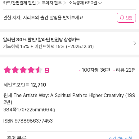
카드/간편결제 할인
무이자 할부
소득공제 690원
관심 저자, 시리즈의 출간 알림을 받아보세요
신청
알라딘 30% 할인! 알라딘 만권당 삼성카드
카드혜택 15% + 이벤트혜택 15% (~2025.12.31)
9
100자평 36편
리뷰 22편
세일즈포인트
12,710
원제 The Artist’s Way: A Spiritual Path to Higher Creativity (199
2년)
384쪽
170*225mm
664g
ISBN 9788986377453
주제분류
신간알림 신청