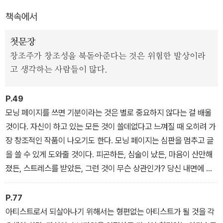
서 어린아이 같은 자기 내면의 아티스트를 키워가는 것이다.
책속에서
이런 도구를 기반으로 하는 창조성 워크숍을 통해 화가·작가·음악가·
첫문장
연예인·가정주부·변호사·비즈니스맨·학생에 이르기까지 다양한 직업
창조주가 창조성을 북돋아준다는 것은 위험한 발상이라
의 사람들이 창조적 활동을 일상적으로 수행할 수 있게 되었다. 이 책
고 생각하는 사람들이 많다.
의 12주 과정은 수많은 기업과 단체에서 자기계발 프로그램으로 채택
되었으며, 컬럼비아·노스웨스턴·UCLA 대학교의 정규강좌로 신설되
P.49
기도 했다.
모닝 페이지를 쓰면 기분이라는 것은 별로 중요하지 않다는 걸 배울
것이다. 자신이 하고 있는 모든 것이 쓸데없다고 느껴질 때 오히려 가
장 창조적인 작품이 나오기도 한다. 모닝 페이지는 심판을 멈추고 글
을 쓸 수 있게 도와줄 것이다. 피곤하든, 심술이 났든, 마음이 산만해
졌든, 스트레스를 받았든, 그런 것이 무슨 상관인가? 당신 내면에 있
는 아티스트는 아직 어린아이이고 더 키워져야 한다. 모닝 페이지가
당신의 어린 아티스트를 키워줄 것이다. 그러니 매일 모닝 페이지를
P.77
쓰는 걸 잊지 말자. 무엇이든 생각나는 것을 세 쪽에 걸쳐 쓴다. 쓸 것
아티스트로서 되살아나기 위해서는 형편없는 아티스트가 될 것을 각