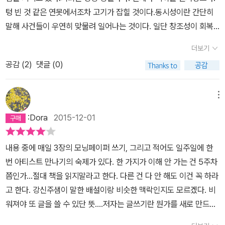
주변 정리인 것 같다. 내 정신을 쏙 빼놓는 사람들. 그런데, p. 105 우
텅 빈 것 같은 연못에서조차 고기가 잡힐 것이다.동시성이란 간단히
리는 이토록 모은 것을 망치는 사람들과의 관계를 왜 끊지 못하는 것
말해 사건들이 우연히 맞물려 일어나는 것이다. 일단 창조성이 회복
일까? 이에 대한 대답은 간단하고도 잔인하다. 바로 우리 자신이 그
되기 시작하면 당신을 그런 일이 어디서나 발생할 수 있다는 걸 발견
만큼 정신이 빠져 있고 그만큼 자기파괴적이기 때문이다. 그러게....
더보기
하고 놀랄 것이다.분노는 과거의 삶이 죽었음을 알리는 하나의 폭발
인정! 저 사람은 내 에너지를 낭비하고 있어라고 나도 알지만, 어쩜 나
공감 (
2
)
댓글 (0)
물이다. 분노는 우리를 새로운 삶으로 이끄는 연료이고, 우리의 주인
는 그 사실을 은근히 즐기고 있는지도 모른다. 잃어버린 자아을 찾는
이 아니라 도구이다.삶의 진실은 그 삶의 성공 여부와는 상관없다는
연습으로 나온 문장 완성하기 pp.141-142 1. 어릴 적에 놓아했던 장
것을 할머니는 당신의 고통스러운 삶을 통해 깨달으셨다. 삶의 질은
메뉴
난감은 (미미인형) 였다. 2. 어릴 적에 좋아했던 놀이는 (고무줄 놀
기쁨을 맛보는 능력과 비례하고, 기쁨을 맛보는 능력은 관심을 갖는
이) 였다.3. 어릴 적에 본 최고의 영화는 (사운드오브뮤직) 였다. 4.
:Dora
2015-12-01
것으로부터 비롯된다는 것을 말이다.릴케의 말을 빌리면 우리 모두는
자주는 아니지만 내가 즐기는 것은 (산책) 이다. 5. 좀 더 기분이 좋아
'이루 말할 수 없이 외롭다.' 관심이란 무엇보다도 서로가 통하려는 작
지면 나는 (웃 )을 할 것이다. 6. 너무 늦지 않았다는 나는 (춤을 배
내용 중에 매일 3장의 모닝페이퍼 쓰기, 그리고 적어도 일주일에 한
용이다.살이 있다는 것은 바른 정신을 갖는 것이고, 바른 정신을 갖는
울)을 할 것이다.7. 내가 좋아하는 악기는 (피아노)이다. 8. 여가생활
번 아티스트 만나기의 숙제가 있다. 한 가지가 이해 안 가는 건 5주차
다는 것은 관심을 쏟는 것이다.보이지 않는 손이 돕고 있다는 것을 믿
에 쓰는 비용은 매달 (10만원쯤) 이다.9. 내가 내 안의 아티스트에게
쯤인가...절대 책을 읽지말라고 한다. 다른 건 다 안 해도 이건 꼭 하라
기 어려운 이유는 단하나, 우리가 창조적인 사람이 될 수 있음을 의심
인색하지 않다면 나는 이 아티스트를 위해 (공연 티켓)을 사겠다. 10.
고 한다. 강신주샘이 말한 배설이랑 비슷한 맥락인지도 모르겠다. 비
하기 때문이다.그러나 시작하지 못하는 것을 게으름이라고 표현해선
꿈을 꾸기 시작하면 ( )할까 봐 걱정된다.11. 나는 남몰래 ( )을 즐겨
워져야 또 글을 쓸 수 있단 뜻....저자는 글쓰기란 뭔가를 새로 만드는
안된다. 그것은 두려움이다.어느 시대를 막론하고 창조적인 아티스트
읽는다.13. 멋진 어린 시절을 보냈다면 나는 ( )이 됐을 것이다.14.
게 아니라 흐름을 잡아내는 것이라는데 난 쓰는 것만큼이나 읽는 걸
에게 필요한 것은 이런 훈련보다는 열정이다. 열정은 감정적인 문제