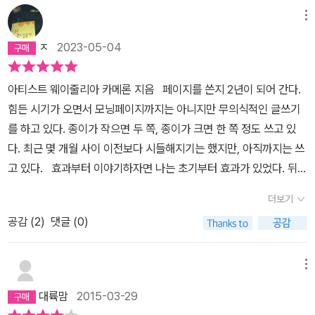
니다. 자기 자신을 부정하고 남보기에 옳은 것 같은 일만 하던 제가 이
리적인 사람이라면 '종교는 민중의 아편'이고 '지배체제의 수단'이라
메뉴
책을 읽다가 번역강의를 듣고 여기까지 오게 되었네요. 단 한번뿐인
는 사실을 인정해야 한다고 생각했다. 그런 상태에서 이런 글은 뭔가
인생에서 자기 자신에게 솔직해지고, 자기 자신을 잘 대해주고 싶다
ㅈ
2023-05-04
초점이 맞지 않는 종교인이 쓴 자기개발서 정도로 생각했을 것이다.
면, 이 책을 읽어보시길 권합니다.
그랬던 내가 로고스 교회를 다니게 되고 김기현 목사님을 만나게 되
아티스트 웨이줄리아 카메론 지음 페이지를 쓴지 2년이 되어 간다.
고 그리하여 이 책을 만나게 되었다. 이런 것들이 저자가 말하는 '동시
힘든 시기가 오면서 모닝페이지까지는 아니지만 무의식적인 글쓰기
성' 인가? 이 책은 '창조성'을 펼쳐나가는 과정에서 부딪히는 어려움
를 하고 있다. 종이가 작으면 두 쪽, 종이가 크면 한 쪽 정도 쓰고 있
에 대해서 저자의 경험을 바탕으로 구체적으로 설명하고 있다. 글을
다. 최근 몇 개월 사이 이전보다 시들해지기는 했지만, 아직까지는 쓰
쓰기 시작한 초심자가 ‘미덕의 덫’에 빠지거나, 자기방어적인 자세로
고 있다. 효과부터 이야기하자면 나는 초기부터 효과가 있었다. 뒤돌
실패를 두려워하거나, 질투심으로 자기 파괴적인 행동을 하게 될 때
아보지 않는 무의식적인 이 글쓰기가 나를 살게했다. 좀더 의미있게.
완벽주의로 주춤거리고 상처받고 웅크려 들려고 할 때 저자는 다독이
더보기
오늘도 늦은 저녁에라도 한쪽이라도 써야겠다. [사람들이 왜 모닝
며 ‘과정’을 즐기라고 스스로를 믿고 사랑하며 도전하라고 이야기 한
공감 (
2
)
댓글 (0)
페이지를 써야 하느냐고 물으면, 나는 다른 한쪽 면에 이르기 위해서
다. 산다는 것, 내 안에서 속삭이는 소리에 귀 기울여서 주체적으로 창
라고 대답한다. 모닝 페이지는 자신이 갖고 있는 두려움과 부정적인
조적으로 산다는 것은 나 자신을 사랑하는 일인 동시에 신을 사랑하
사고의 다른 면으로 우리를 이끈다. 그곳에서 우리는 한때는 분명히
는 일이지 싶다. 실제로 나의 목표는 끝내주는 작품으로 상과 명예를
메뉴
자신의 것이었던 평온하고 작은 목소리를 들을 수 있다. 당신은 잘하
얻고자 하는 것이 아니라 내가 글을 쓰며 살다보면 자신과 주변을 자
대륙맘
2015-03-29
고 있다고 믿어야 한다. 사실이 그러니까. 글을 쓰지 않는 것보다는 쓰
주 들여다보고 하루하루를 더욱 풍성하게 살면서 좀더 나은 사람이