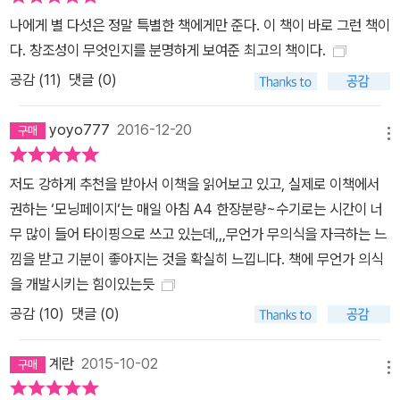
음이다. 잃어버린 자아를 회복하고, 자신을 긍정하고, 진정한 나를 만
나에게 별 다섯은 정말 특별한 책에게만 준다. 이 책이 바로 그런 책이
나는 일이야말로 정말 ‘특별한 즐거움’이 아닐 수 없다. 자신의 재능을
다. 창조성이 무엇인지를 분명하게 보여준 최고의 책이다.
발견하고 싶은 사람, 꿈을 간직한 채 미뤄두고 있는 사람, 주변의 권유
공감 (
11
)
댓글 (0)
에 떠밀려 정작 원하는 직업을 갖지 못한 사람, 이런저런 이유로 자기
삶에 만족하지 못하는 모든 사람들을 위한 자기계발서인 이 책은 자
yoyo777
2016-12-20
신의 진짜 재능을 찾고 자기가 상상했던 삶을 살아가도록 안내해준
메뉴
다. 이 책 덕분에 자신의 삶을 바꾸게 되었다는 평범한 주부, 직장인,
저도 강하게 추천을 받아서 이책을 읽어보고 있고, 실제로 이책에서
학생 등 다양한 연령층의 독자들이 개인 블로그나 홈페이지에 감동
권하는 ‘모닝페이지‘는 매일 아침 A4 한장분량~수기로는 시간이 너
어린 서평을 쏟아내고 있다.
무 많이 들어 타이핑으로 쓰고 있는데,,,무언가 무의식을 자극하는 느
낌을 받고 기분이 좋아지는 것을 확실히 느낍니다. 책에 무언가 의식
을 개발시키는 힘이있는듯
공감 (
10
)
댓글 (0)
계란
2015-10-02
메뉴