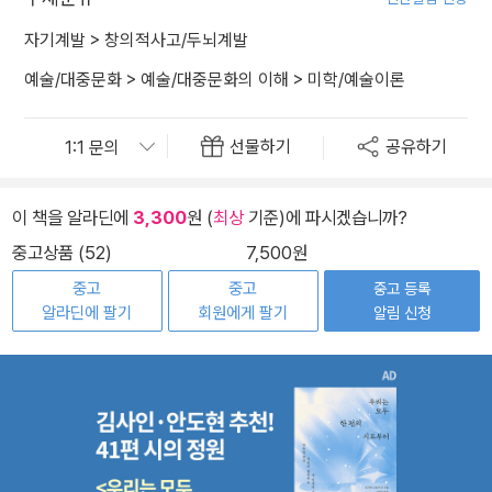
자기계발
>
창의적사고/두뇌계발
예술/대중문화
>
예술/대중문화의 이해
>
미학/예술이론
선물하기
공유하기
이 책을 알라딘에
3,300
원 (
최상
기준)에 파시겠습니까?
중고상품 (52)
7,500원
중고
중고
중고 등록
알라딘에 팔기
회원에게 팔기
알림 신청