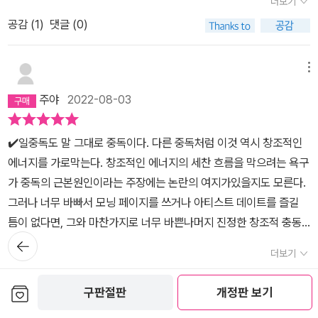
더보기
정신 나간 소리가 아니라면 나는 ( 책 )을 만들거나 쓸 것이다. 15. 부
좋아하고 즐긴다. 결론. 이 책의 가장 중요한 포인트를 어겼고 그래서
가 아니다. 그것은 창조적인 과정에 대한 정신적인 동의이자 애정 어
모님은 아티스트를 (멋지다, 부럽다)라고 생각한다. 16. 나의 신은 아
공감 (
1
)
댓글 (0)
인지 나와는 맞지 않는 방식일 거라는 생각도 들었다. 또한 왜 그 많은
린 항복이며, 우리를 둘러싸고 있는 창조성에 대한 애정 어린 인식이
티스트를 ( )라고 생각한다.17. 창조성 회복이 두려운 것은 (나의 용
직업 중에 예술가여야 하는지. 환상과 착각으로 현실에는 예술가가
다.자신을 가볍게 받아들이는 것을 진지하게 생각해야 한다는 말은
기없음 )때문이다. 18. 자신을 믿는 법을 배운다는 것은 아마 ( )일
넘쳐나고 소수 20% 안짝의 빛을 본 예술가가 독식하며 우월주의는
메뉴
창조성 회복의 역설이다. 우리는 노는 법을 배워야 한다. 창조성은 특
것이다. 19. 나를 가장 기운 나게 하는 음악은 (경쾌한 경음악)이다. 2
재원이 1/n 될 수밖에 없는 상황에서 빈곤을 안겨준다. 책을 읽는 이,
별한 예술이라는 좁은 한계에서 벗어나 훨씬 광범위한 놀이로 인식되
주야
2022-08-03
0. 내가 좋아하는 패션 스타일은 (커리어우먼룩)이다. 그냥 지금 생각
사는 이는 적고 쓰는 사람은 넘쳐난다.예술가의 시대는 지났다. 모두
어야 한다.성장이란 왔던 길을 겹쳐 밟으며 재평가하고 재편성하는
나는 대로 적어봤는데, 딱히 떠오르지 않는 것도 있다. 여기 매주 나오
가 예술을 하고 예술적인 삶을 사는 시대다. 특별한 걸 하는 게 예술이
나선형의 과정이다.
✔️일중독도 말 그대로 중독이다. 다른 중독처럼 이것 역시 창조적인
는 과제들 중에는 옷장을 정리하게 하는 것도 있다. 계절이 바뀔 때마
라면 이 책은 매우 성공적이다. 하지만 재능과 노력이나 운 환경 등등
에너지를 가로막는다. 창조적인 에너지의 세찬 흐름을 막으려는 욕구
다 옷장을 정리하지만, 역시나 나도 제대로 정리를 못한다. 버릴 것은
의 조건없이 환상을 품게할 ｀긍정의 배신｀쪽이라면 이 책은 나쁘
가 중독의 근본원인이라는 주장에는 논란의 여지가있을지도 모른다.
과감히 버려야 하는데, 못버리는 것이 태반이다. 이에 대한 저자의 설
다. 물론 글쓰기는 나에게 즐거움과 위안 그리고 휴식을 준다. 글쓰기
그러나 너무 바빠서 모닝 페이지를 쓰거나 아티스트 데이트를 즐길
명. p.156 낡고 쓸모없는 것들을 치우고 자신에게 어울리는 새로운
는 나는 드러내는 방식이고 안식처다. 나는 글쓰기를 읽기만큼 사랑
틈이 없다면, 그와 마찬가지로 너무 바쁜나머지 진정한 창조적 충동
것들을 위해 길을 터주는 것이다. 초라하고 낡은 옷으로 가득 찬 옷장
한다. 내가 아주 긍정적이고 희망적으로 만일 작가가 된다면 이 책 덕
뒤로가
에도 귀 기울일 수 없을 것이다.자신을 합리화하는 핑계를 없애려면
에는 새 옷이 들어갈 자리가 없다. 언젠가 필요할까 봐 버리지 못한 잡
분일 것이다. 물론 나에게 그럴 일은 없겠지만....
기
더보기
최저선을 정해두는 것이좋다. 각자 최저선은 다르겠지만, 절대로 해
동사니들이 널려 있는 집에는 오늘 당신의 삶의 질을 높여줄 것들이
공감 (
1
)
댓글 (0)
서는 안 될 행동을분명하게 구체적으로 언급해두어야 한다. 이렇게
들어설 공간이 없다. p160-161 묻어둔 꿈을 찾는 연습1. 재미있을
보관함담기
구판절판
개정판 보기
특정한 행동을 설정해두면, 모호하고 일반적인 결심을 했을 때보다
것 같은 취미를 다섯 가지 적는다. 2. 재미있을 것 같은 강좌를 다섯