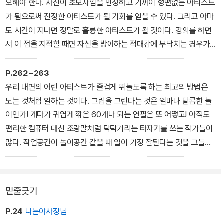
이 아무것도 생각나지 않는다면 “쓸 만한 말이 아무것도 떠오르지 않
오해야 한다. 자신이 초보자임을 인정하고 기꺼이 형편없는 아티스트
는다……”라고 쓴다. 세 쪽을 채울 때까지 이 말을 쓴다. 세 쪽을 가득
가 됨으로써 진정한 아티스트가 될 기회를 얻을 수 있다. 그리고 아마
채울 때까지 무슨 말이든 쓰는 것이다.
도 시간이 지나면 정말로 훌륭한 아티스트가 될 것이다. 강의를 하면
서 이 점을 지적할 때면 자신을 방어하는 적대감에 부닥치는 경우가
많다.
“하지만 피아노를 잘 치게 될 때쯤에는(또는 연기를 잘하고, 그림을
P.262~263
잘 그리고, 멋진 소설을 쓸 때쯤에는) 제가 몇 살이 되는지 아세요?”
우리 내면의 어린 아티스트가 즐겁게 뛰놀도록 하는 최고의 방법은
맞는 말이다. 하지만 그런 노력을 하지 않아도 그 나이가 되는 것은 마
노는 것처럼 일하는 것이다. 그림을 그린다는 것은 얼마나 달콤한 놀
찬가지이다. 그러니 이제 시작해보자.
이인가! 게다가 귀엽게 깎은 60개나 되는 연필은 또 어떻고! 아직도
편리한 컴퓨터 대신 조랑말처럼 탁탁거리는 타자기를 쓰는 작가들이
많다. 작업공간이 놀이공간 같을 때 일이 가장 잘된다는 것을 그들은
알고 있기 때문이다. 작업공간을 놀이공간으로 바꾸는 방법은 간단하
다. 공룡 그림으로 벽을 장식한다든가, 싸구려 장난감이나 작은 크리
스마스 전구, 예쁜 꽃가지, 어항 따위만 있어도 충분하다. 창조적인 아
밑줄긋기
티스트의 방이 엄숙함이 감도는 수도승의 방과 같을 것이라고 생각한
다면 대단한 착각이다. 오히려 조금 짓궂게 말하자면 신들린 무당집
P.24
나는야사장님