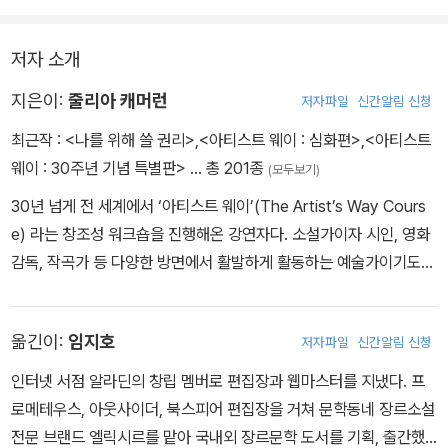
처럼 떠돌던 저에게 『아티스트 웨이』는 사막의 우물처럼 다가왔습니
다. 알 수 없는 벽에 부닥쳐 상처를 입고 쓰러질 때마다 매일 아침 흰
저자 소개
노트에 나만의 이야기를 두서없이 써내려갔고, 시간을 쪼개 내 안의
또 다른 아티스트와 데이트를 즐겼습니다. 자신이 꼭 하고 싶은 것이
지은이:
줄리아 캐머런
저자파일
신간알림 신청
음악이건 그림이건 글이건 춤이건, 두려움 때문에 ‘예술가의 길’로 들
최근작 :
<나를 위해 쓸 권리>
,
<아티스트 웨이 : 심화편>
,
<아티스트
어서는 첫발을 떼지 못하는 수많은 이들에게 『아티스트 웨이』를 권합
웨이 : 30주년 기념 특별판>
… 총 201종
(모두보기)
니다. 어쩌면 이 책이 당신의 인생을 크게 바꿔놓을지도 모르니까요.
30년 넘게 전 세계에서 ‘아티스트 웨이’(The Artist’s Way Cours
e) 라는 창조성 워크숍을 진행해온 강연자다. 소설가이자 시인, 영화
감독, 작곡가 등 다양한 방면에서 활발하게 활동하는 예술가이기도
하다. <뉴욕타임스>, ≪보그≫ 등에서 저널리스트로 활약하던 중 영
화감독 마틴 스코세이지와 결혼하여 <뉴욕 뉴욕>, <택시 드라이버>
옮긴이:
임지호
저자파일
신간알림 신청
의 각본을 공동 집필했으며 영화감독 데뷔작인 <신의 뜻>(God’s Wi
ll)으로 런던 영화제 감독상을 수상했다. 저자는 ‘사람의 가장 중요한
인터넷 서점 알라딘의 창립 멤버로 편집장과 웹마스터를 지냈다. 프
정체성은 아티스트’라는 확고한 신념 아래 예술가뿐 아니라 평범한
로메테우스, 아웃사이더, 북스피어 편집장을 거쳐 문학동네 장르소설
사람들도 내면의 창조성을 발휘하여 삶을 바꿀 수 있도록 도왔다. ≪
전문 브랜드 엘릭시르를 맡아 국내외 장르문학 도서를 기획, 출간했