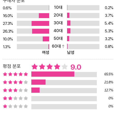
구매자 분포
서 하나의 문화현상이 될 만큼 많은 사람들의 삶을 변화시켰다. 화가
10대
0.2%
0.6%
는 그림을 그리고, 배우는 연기를 하고, 감독은 다시 연출을 했다. 꿈
20대
3.7%
16.0%
을 묻어둔 채 무미건조한 일상을 흘려보내던 사람들은 마침내 자기만
30대
5.4%
27.3%
의 예술활동을 시작했다. 창조성의 분출을 체험한 이들은 이를 혼자
40대
5.3%
26.3%
서만 간직하지 않고 다른 사람들과도 나누었다. 든든한 친구들의 지
50대
3.2%
10.0%
원 속에서 예술작품이 활짝 피어났다. 파나마의 정글에서도, 오스트
60대
0.8%
1.3%
레일리아의 오지에서도 『아티스트 웨이』 소모임이 결성되었으며, 지
여성
남성
금도 이런 모임은 덩굴처럼 곳곳으로 뻗어나가고 있다. 당신이 꿈꿔
왔던 일을 바로 지금 시작하라! 카메론은 모든 사람의 내면에 창조성
9.0
평점 분포
(아티스트)이 있다고 말한다. 창조성이 제대로 표현되지 못했을 때 불
65.5%
행하게도 사람들은 질투, 분노, 후회, 슬픔, 무기력, 회의감 등에 창조
21.8%
적 에너지를 소모하게 된다. 창조성 회복을 위해 카메론이 특히 강조
12.7%
하는 실천도구는 모닝 페이지와 아티스트 데이트이다. ‘모닝 페이
지’란 매일 아침 눈을 뜨자마자 머릿속에 떠오르는 생각을 아무것이
0%
나 자유롭게 써나가는 것으로, 이를 통해 내면의 솔직한 목소리에 귀
0%
를 기울이게 된다. ‘아티스트 데이트’는 오로지 자신만을 위해 자기가