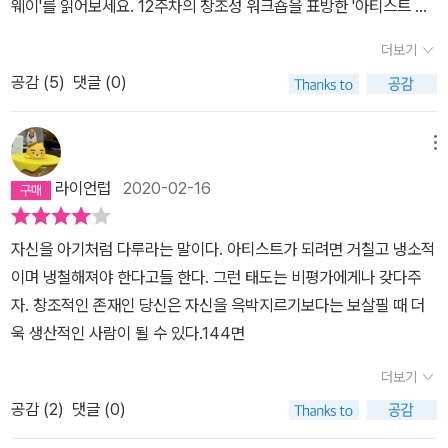
웨이'를 읽어보세요. 12주차의 창조성 워크숍을 표방한 '아티스트 웨
로 보내지 못했다. 힘들지 않은 근무가 오후 네 시에 끝나면 수영을 배
이'는 창조성이 고갈된 아티스트를 초청하지만, 사실은 그 누구라도
우거나 요가를 하거나 찻집에 앉아서 책을 읽었다. 난생 처음으로 요
더보기
자신에게 신물이 난 사람들에게 오아시스와도 같은 책입니다. 내가
리다운 요리를 하기도 했는데 그 다음이 문제였다. 글쓰기를 적극적
공감 (
5
)
댓글 (0)
좋아하는 것을 할 수 없다,는 조용한 절망감이 당신을 옥죄어, 그 어떤
으로 시작하지도 않고 고민하지도 않았다. 대신 무료하고 적막한 시
것에도 재미를 느낄 수가 없을 때. 사실은 내가 이런 사람이 아니라고
간에 미드를 봤다. 나 자신의 의식을 적극적으로 깨우고 싶지도 않았
자신에게조차 끊임없이 변명만 늘어놓는 나를 발견했을 때. 이 책은
메뉴
는데 의식을 깨워서 직면하는 것이 귀찮기도 두렵기도 했다. 아무 생
옆에서 나의 어리광과 투정과 꿈과 의혹을 받아주고, 나 자신을 발견
각 없이 미드를 보고 있노라면 마취라도 된 것처럼 세상만사가 사라
라이언럽
2020-02-16
하게 해 주며, 나보다 먼저 그 길을 갔다가 지금은 왕성한 창조적 활동
지고 시간이 흘렀다. 지금 생각하면 그 시간이 얼마나 아까운지 자다
을 하며 자아를 실현하고 있는 한 멘토를 만나게 해 줍니다. 아무리 s
가도 발을 동동 구를 정도지만 내 인생에서 그렇게 멍하게 시간을 보
자신을 아기처럼 다루라는 말이다. 아티스트가 되려면 거칠고 냉소적
ubstance abuse가 만연한 미국이라 하더라도, 약물중독에 알콜중
낸 경험은 그 때가 유일하니 아주 헛것은 아니라고 위안한다. 저자가
이며 냉철해져야 한다고들 한다. 그런 태도는 비평가에게나 갖다주
독, 우울증으로 고생하는 사람이 겪는 고통은 이루 말할 수 없을 것입
'창조성이 막힌 상태를 유지하기 위해 무엇이든 하려드는 우리'에 대
자. 창조적인 존재인 당신은 자신을 윽박지르기보다는 보살필 때 더
니다. 이 책의 저자 줄리아 카메론은 마틴 스콜세지 감독과의 이혼 후,
해 설명할 때 내가 '미드'에 빠져 마취된 시간을 보낸 것이 생각났다.
욱 생산적인 사람이 될 수 있다.144면
폐허가 된 몸과 마음에서 어떻게 장미꽃을 피워냈는지 철저히 경험자
그 때 내가 이 책을 우연히 발견해서 읽게 되었다 해도 지금처럼 간
의 입장에서 솔직하게 풀어냅니다. 이 책은 어떻게 예술활동을 잘 풀
더보기
절하게 읽었을까? 아마 '창조주가 창조성을 북돋아준다'는 첫 구절을
어낼 것인가, 커리어나 스킬에 관한 이야기가 아닙니다. 이 책은 당신
읽자마자 흥미가 급감해서 어딘가에 던져두었을 거다. 오랜 시간 나
공감 (
2
)
댓글 (0)
이 두려워서 피해왔던 당신의 진짜 자아를 만나게 해 줄 지도와 같습
는 무신론자였고 기독교라면 고개를 저을 정도로 반감이 심했다. 합