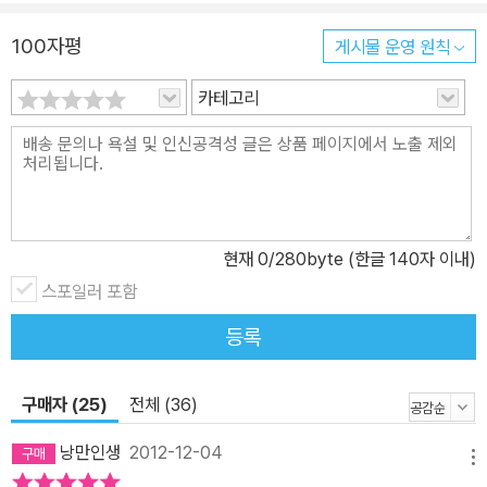
좋아하는 일, 가령 해질 녘 바닷가를 거닐거나 고물상을 헤집고 다니
100자평
게시물 운영 원칙
는 따위의 일을 놀이처럼 즐기면서 어린아이 같은 자기 내면의 아티
스트를 키워가는 것이다. 이런 도구를 기반으로 하는 창조성 워크숍
카테고리
을 통해 화가·작가·음악가·연예인·가정주부·변호사·비즈니스맨·학생
에 이르기까지 다양한 직업의 사람들이 창조적 활동을 일상적으로 수
행할 수 있게 되었다. 이 책의 12주 과정은 수많은 기업과 단체에서
자기계발 프로그램으로 채택되었으며, 컬럼비아·노스웨스턴·UCLA
대학교의 정규강좌로 신설되기도 했다. 내면에 잠들어 있는 창조성을
현재
0
/280byte (한글 140자 이내)
일깨워 삶을 변화시키다 한국에서도 『아티스트 웨이』는 각 지역 문화
센터에서 운영하는 자기계발 프로그램의 교재로 채택되고 있을 만큼
스포일러 포함
가치를 인정받고 있다. 그 밖에도 이 책의 12주 과정을 실천하며 아티
등록
스트의 꿈을 펼치려는 이들이 결성한 여러 소모임들이 온·오프라인에
서 활발한 활동을 펼치고 있다. 『아티스트 웨이』를 통해 독자들은 지
구매자 (25)
전체 (36)
금 겪고 있는 문제를 인식하고, 감정의 상처를 치유하며, 묵은 감정의
찌꺼기를 털어내고, 자신감을 강화하게 된다. 무엇보다 이 책이 주는
낭만인생
2012-12-04
메뉴
위안은 ‘나’ 자신이 내가 생각하던 것보다 훨씬 크나큰 존재라는 깨달