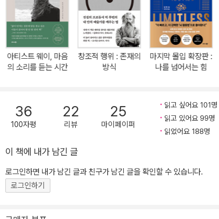
성의 분출을 체험한 이들이 하나둘 늘어나며 입소문을 타다가 베스트
셀러에 오른 이 책은 『뉴욕 타임스』, 스미스소니언 박물관, 줄리아드
음악학교의 권장도서로 선정되었으며, 40개 언어로 번역되어 마침
내 전 세계 수백만 독자들의 삶을 변화시켰다. 이 책의 12주 과정은
아티스트 웨이, 마음
창조적 행위 : 존재의
마지막 몰입 확장판 :
수많은 기업과 단체의 자기계발 프로그램으로 채택되었으며, 컬럼비
의 소리를 듣는 시간
방식
나를 넘어서는 힘
아·노스웨스턴·UCLA 대학교의 정규강좌로 신설되기도 했다. 손에서
손으로, 입에서 입으로, 가슴에서 가슴으로 전해져 전 세계 수백만 독
자들이 상처와 두려움을 떨쳐내고 아티스트의 꿈을 펼치도록 해준 이
읽고 싶어요 101명
36
22
25
시대 최고의 멘토 북 『뉴욕 타임스』, 『퍼블리셔스 위클리』 30주 연속
읽고 있어요 99명
100자평
리뷰
마이페이퍼
베스트셀러 아마존 장기 베스트셀러 『뉴욕 타임스』, 스미스소니언 박
읽었어요 188명
물관, 줄리아드 음악학교, 『어트니 리더』, 에살렌 연구소 권장도서
이 책에 내가 남긴 글
“창조성을 가르쳐드립니다!” 이 책 한 권으로 세계적인 명사이자 베
로그인하면 내가 남긴 글과 친구가 남긴 글을 확인할 수 있습니다.
스트셀러 작가가 된 줄리아 카메론이 처음 뉴욕에서 이렇게 말했을
때 많은 사람들이 의아해했다. 하지만 시간이 지나면서 소수의 수강
로그인하기
생이 전 세계 수백만 명의 회원으로 늘어났고, 창조성 프로그램의 교
재로 쓰였던 이 책은 40개 언어로 번역, 출간되어 베스트셀러가 되면