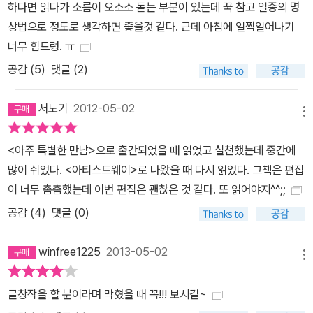
하다면 읽다가 소름이 오소소 돋는 부분이 있는데 꾹 참고 일종의 명
상법으로 정도로 생각하면 좋을것 같다. 근데 아침에 일찍일어나기
너무 힘드렁. ㅠ
공감 (
5
)
댓글 (2)
서노기
2012-05-02
메뉴
<아주 특별한 만남>으로 출간되었을 때 읽었고 실천했는데 중간에
많이 쉬었다. <아티스트웨이>로 나왔을 때 다시 읽었다. 그책은 편집
이 너무 촘촘했는데 이번 편집은 괜찮은 것 같다. 또 읽어야지^^;;
공감 (
4
)
댓글 (0)
winfree1225
2013-05-02
메뉴
글창작을 할 분이라며 막혔을 때 꼭!!! 보시길~