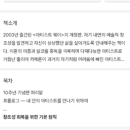
책소개
2003년 출간된 <아티스트 웨이>의 개정판. 자기 내면의 예술적 창
조성을 발견하고 자신이 상상했던 삶을 살아가도록 안내해주는 책이
다. 이혼의 아픔과 알코올 중독을 극복하며 다재다능한 아티스트로
거듭난 줄리아 카메론이 과거의 자기처럼 어려움에 빠진 아티스트들
에게 도움을 주고자 시작한 창조성 회복 프로그램의 강의노트에서 비
롯되었다.
목차
창조성 회복을 위해 카메론이 특히 강조하는 실천도구는 모닝 페이지
10주년 기념판 머리말
와 아티스트 데이트이다. ‘모닝 페이지’란 매일 아침 눈을 뜨자마자 머
프롤로그 ― 내 안의 아티스트를 만나기 위하여
릿속에 떠오르는 생각을 아무것이나 자유롭게 써나가는 것으로, 이를
통해 내면의 솔직한 목소리에 귀를 기울이게 된다. ‘아티스트 데이
창조성 회복을 위한 기본 원칙
트’는 오로지 자신만을 위해 자기가 좋아하는 일을 놀이처럼 즐기면