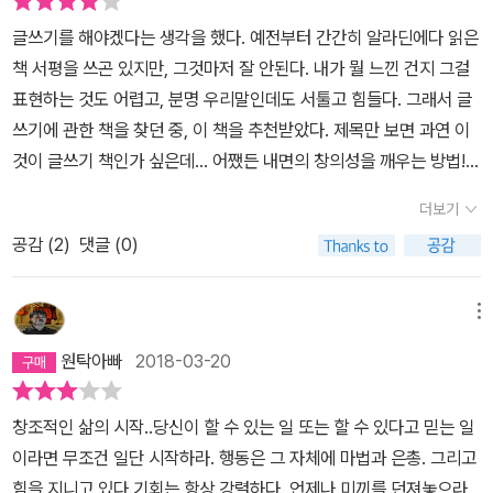
는 것이, 그림을 기리지 않는 것보다는 그리는 것이 더 쉽다는 사실을
되도록 애쓰지 않을까 하는 것이다. 어린 아티스트가 즐겁게 뛰놀
글쓰기를 해야겠다는 생각을 했다. 예전부터 간간히 알라딘에다 읽은
알게 될 것이다. 그러나 사실은 자신의 진정한 감정을 피해서 일 속으
도록 작업공간이 신들린 무당집 같아야 하고 아티스트로서 머리를 곱
책 서평을 쓰곤 있지만, 그것마저 잘 안된다. 내가 뭘 느낀 건지 그걸
로 도망가는 것이다. 나의 아티스트를 망친다는 것은 결국 업무용 문
슬곱슬하게 파마하거나 괴상망측한 옷차림을 하기도 한다는 저자의
표현하는 것도 어렵고, 분명 우리말인데도 서툴고 힘들다. 그래서 글
서나 쓰게 되리라는 것을 의미한다. 나의 아티스트를 무시한다면 결
사진을 다시 펴본다. 거기에는 자유롭고 사랑스러운 여인이 자신의
쓰기에 관한 책을 찾던 중, 이 책을 추천받았다. 제목만 보면 과연 이
국 심한 우울증에 빠질 것이다. 자신있게 꿈을 쫒으라. 상상했던 삶을
삶을 긍정하고 사랑하면서 본인이 고통스럽게 터득한 삶의 진리를 모
것이 글쓰기 책인가 싶은데... 어쨌든 내면의 창의성을 깨우는 방법!
살라. 당신의 삶을 단순하게 만들면 우주의 법칙도 단순해진다. 실수
두에게 나누며 환하게 웃고 있다
그것이 바로 글쓰기라고 하니. 이름하야 '모닝페이퍼' 쓰기를 실천하
를 두려워하지 말라. 거기엔 아무것도 없다. 그를 가로막고 있던 장
더보기
는 중이다. 내면을 깨우는 방법으로 가장 먼저 내 눈에 띈 것은, '아티
애물은 이미 녹고 있었다.]
공감 (
2
)
댓글 (0)
스트 데이트'이다. p. 58 그렇다면 아티스트 데이트란 정확하게 무엇
일까? 그것은 매주 두 시간 정도 시간을 정해두고, 이 시간에는 당신
의 창조적인 의식과 당신 내면의 아티스트에게 영양을 공급하는 것이
메뉴
다. 아티스트 데이트는 소풍 같은 것, 즉 미리 계획을 세워 모든 침입
원탁아빠
2018-03-20
자들을 막는 놀이 데이트의 형태를 띤다. 그래서 매주 하나씩 새로운
것을 해보고 있다. 일단, 퇴근 후 미술관을 가봤다. 저녁시간이라 한적
창조적인 삶의 시작..당신이 할 수 있는 일 또는 할 수 있다고 믿는 일
한 미술관에서 여유도 즐겼고, 실내 클라이밍도 해봤는데, 지금 양쪽
이라면 무조건 일단 시작하라. 행동은 그 자체에 마법과 은총. 그리고
팔에 근육통이 온다. 내면을 일깨우는 것 못지 않게 중요하는 것은
힘을 지니고 있다.기회는 항상 강렬하다. 언제나 미끼를 던져놓으라.