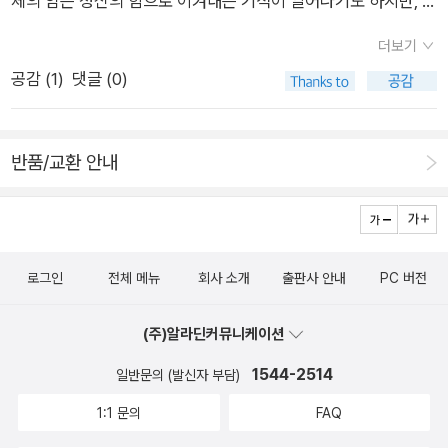
체의 암은 정신의 힘으로 이겨내는 기적이 일어나기도 하지만, 정
변호사로 활동 중인 엘리자베스 워첼의 이 내밀한 고백은 출간 당
것이다. 이런 일들이 다시는 일어나지 않도록 정부와 사회 전체가
신의 암은 스스로가 아니면 그 어떤 것으로도 극복할 수 없다. 이
시 사회적으로 큰 반향을 일으켜 영화로 만들어지기도 했다. 누구
더보기
감시하고 어린 아동들을 위해 어른들이 서로서로 보호해 주는 눈
책은 그저 우울증을 이겨내기 위한 긍정적 마인드를 독려하는 글
나 우울증을 앓는다는 이야기를 들었다. 마치 정신의 감기와도 같
공감 (
1
)
댓글 (0)
길을 보내야 할 것이라는 각성이 들었다. 29살의 제이시 두가드.
이 아니라, 우울증을 뼛속깊이 겪어낸 한 여자의 심리기록이다.고
다는 우울증이 실은 너무도 무서운 병이라는 것을 알게 되었다.
당신을 응원합니다. 해당 서평은 출판사에서 제공받은 도
통과 절망만 담은 글일까 염려되기도 하지만 한 번쯤 읽어보고 싶
저자는 그 터널을 어떻게 빠져나온 것일까? 3. 도둑맞은 인생
서를 읽고 작성되었습니다.
은 건, 그녀가 결국은 어둠의 시간을 보내고 빛으로 나와 이 책을
2009년 8월, 성범죄자로 가석방 상태에 있던 한 남자가 열한 살
반품/교환 안내
써냈기 때문이다. 그 자체로 <프로작 네이션>은 우울증을 겪고
소녀를 납치해 18년간 성노리개로 데리고 살면서 두 아이까지 낳
있는 사람들에게 희망을 주는 책이 아닐까 싶다.2. 나이듦의 미학
게 했던 사실이 밝혀졌다. 1991년 6월 10일 아침, 여느 때와 다름
을 위하여요즘같은 시대에는 무척 기묘하게 들리겠지만, 나는 사
없이 학교에 가던 열한 살 소녀는 납치되어, 2009년 8월 26일
실 aging 예찬론자다. 인생의 목표 중 하나가 '자연스럽고 고운
스물아홉 살이 되어서야 구출될 수 있었다. 18년간의 성노예 생
로그인
전체 메뉴
회사 소개
출판사 안내
PC 버전
주름을 가진 할머니 되기'일 정도로 나이듦에 대한 두려움이 없는
활을 이겨낸 제이시 두가드의 이야기다. 세상에서 가장 귀한 것
편이다. 아마도 흰머리가 나도 염색 한 번 하지 않는 엄마의 영향
은 바로 시간이다. 그 어떤 것도 시간의 가치를 대신 할 수 없다는
(주)알라딘커뮤니케이션
이 크지 않았나 싶다. (여담이지만 지금 엄마의 목표는 하루빨리
것을 인생을 조금이라도 살아 본 사람은 안다. 송두리째 빼앗긴
1544-2514
백발이 되는 것이다. 백발이 너무 멋있으시단다.) 바로 어제인가,
일반문의 (발신자 부담)
그녀의 인생은 앞으로 어떻게 될까. 4. 콜렉터 만화가 이우일
어떤 연예인이 23살 어린 여자와 결혼했다는 기사를 읽었다. 아
1:1 문의
FAQ
의 본격수집에세이. 기억하는 가장 어린 시절부터 무언가를 모아
마 안티에이징은 거기서부터 시작되는 것이리라.하지만 안티 에