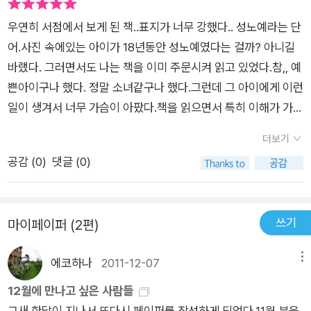
로 인해 어느 부분 도둑맞았으나, 결코 인생을 포기하지 않은 그
한 짓거리를 밤새 했다고 하니 제이시는 어떻게 그런 일들을 밝힐
우연히 서점에서 보게 된 책..표지가 너무 강했다.. 성노예라는 단
녀 스스로의 노력 덕분에 온전히 지켜낼 수 있었다. ■ 필립 가리
용기를 가지게 되었을까. 풀려난지 2년뒤에 이렇게 직접 자신이
어.사진 속에있는 아이가 18년동안 성노예였다는 걸까? 아니길
도 431년 형, 아내 낸시 가리도 36년 형 선고! 2009년 8월 26
겪은 일을 책으로 냈다는 것은 그녀가 무척 똑똑한 사람이라는 반
바랬다. 그러면서도 나는 책을 이미 주문시켜 읽고 있었다.참,, 예
일, 마침내 감금 생활에서 풀려난 제이시 두가드. 그녀는 현재 두
증이다. 일반인들도 글을 쓰기가 어려운데 제대로 교육도 받지 않
쁜아이구나 했다. 정말 소녀같구나 했다.그런데 그 아이에게 이런
딸과 함께 행복하게 살고 있다. 그렇게 원했던 운전면허증을 딴
았고 어린 시절에 배워두었던 영어실력으로 이렇게 글을 쓰게 되
일이 생겨서 너무 가슴이 아팠다.책을 읽으면서 특히 이해가 가지
그녀는 두 딸들을 학교까지 데려다주고 도시락을 싸주며 그 전에
었으니 말이다. 만약 납치되지 않았다면 의사나 변호사가 되어 있
않았던 부분은, 납치범의 아내였다.사랑하는 사람과 함께 아이를
느껴보지 못했던 평범한 일상에 큰 기쁨을 느끼고 있다. 아울러 1
을 정도로 똑똑한 아이였을 것이다. 한 아이의 인생과 영혼을 파
더보기
납치해서 가족처럼 지내길 바란다?,,이해할 수 없는 부분이었다.
8년 만에 만난 엄마와 여동생, 이모와 함께 평범한 가족들이 나누
괴시켜버린 짐승같은 인간의 이름은 필립 가리도. 그는 이미 성범
공감 (
0
)
댓글 (0)
하지만, 그러면서도 아이가 잘 지낼 수있게 도와준 부분에 대해서
어야 하는 행복도 만끽하고 있다. 그리고 유괴를 경험한 자신과
죄 전적을 가지고 있어서 보호관찰되던 사내였다. 그런 사내의 집
는 불행 중 다행으로 감사하게 생각했다. 아이가 죽지않아서 다행
가족들의 원만한 재결합을 위해 심리치료도 받고 있는 중이다. 한
의 뒷뜰에 작은 상자같은 임시창고들을 어떻게 모르고 지나갈 수
이었고, 납치범이 아이가 낳은 아이에게 잘 대해줘서 다행이라고
가지 놀라운 사실은 그녀가 자신의 불행을 거울삼아 《도둑맞은
있었을까. 18년이 지나서야 보호관찰관들이 이상한 낌새를 눈치
쓰기
마이페이퍼 (2편)
생각한다. 하지만,, 결론은 납치범은 벌을 받아야 하는 거였고, 도
인생》의 판매 수익금 일부와 보상금을 기부해 JAYC(Just Ask Y
채고 필립을 체포하게 되어 이 사건이 만천하에 알려지게 되었다.
둑맞은 소녀의 삶을 아무도 보상해주지 못한다는 생각에 가슴이
ourself to Care) 재단을 설립, 고통 받는 가족들의 치유를 돕고
그렇지 않았다면 도대체 언제까지 필립의 집에서 살고 있었을까.
에코하나
2011-12-07
메뉴
먹먹해졌다. 이제 그 소녀는 두 아이의 엄마가 되었고, 그들 중 첫
있다는 것이다. 한편 18년 동안 한 소녀의 인생을 훔쳐가버린 납
필립 가리도는 431년형을 언도받았고 그의 부인 낸시는 이 모든
째아이가 나와 같은 나이라는 걸 알고 너무 감사하면서도 슬펐다.
12월에 만나고 싶은 사람들
치범 필립 가리도는 종신형보다 더 무거운 431년 형을 선고받았
일들을 알고 있었으면서도 경찰에 신고하지 않았고 심지어 납치
지금 살고 있는 내 삶이 내가 원하는 사람들과 함께 있을 수 있음
그새 한달이 지나서 또다시 페이퍼를 작성하게 되었다.11월 분을