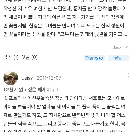
고, 납치에 동조한 그의 아내 낸시 가리도 또한 36년 형이라는 중
당시에도 필립을 도왔던 것으로 드러났다. 그녀는 36년형을 선
에 대해서 정말 감사하다는 생각이 들었다. 정말,, 이런 일이 없었
작성한 지 겨우 며칠 지난 느낌인데, 문자를 받고 깜짝 놀랐다.이
벌에 처해졌다. 그리고 성범죄자를 제대로 관리하지 못한 책임을
고받았다. 한가지 다행이라면 낸시는 가혹한 고문같은 것을 하지
으면 하는데,, 정말 그런 날이 오기는 하는 걸까?
리 세월이 빠르니 지금의 아픔은 또 지나가기를 1. 신의 정원에
지고 캘리포니아 주정부는 제이시 두가드에게 2천만 불의 배상
않았다는 것이다. 필립도 신체에 폭력을 가하지는 않은 것 같지만
핀 꽃들처럼 현경은 그녀들을 만나며 우리 모두는 신의 정원에
금을 지급했다. ‘도가니법’으로 시끄러운 요즘, 성범죄자에게 너
작고 여린 소녀를 반복해서 강간한 것 자체가 엄청난 폭력이다.
핀 꽃들이라는 생각을 한다. “모두 다른 형태와 빛깔을 가지고 태
그러운 우리나라도 눈여겨봐야 할 판결이 아닐까 싶다. 《도둑맞
이 말도 안되는 사태에 대해 미국정부는 2000만 달러의 배상금
어났지만 우리 모두는 각자 나름대로 의미 있고 아름답다. 다른
은 인생》은 제이시 두가드가 자신의 목소리를 그대로 담아 그녀
을 지급하기로 했다니 그나마 남은 인생에 있어서 도움이 될 일이
더보기
모양과 빛깔의 꽃들이 자신의 향기를 뿜고 열매를 맺으며 풍성한
의 혼자 힘으로 완성한 책이다. 따라서 대화를 하는 것처럼 종종
었다. 제이시 두가드는 그저 숨어살기 보다는 이렇게 자신과 같
공감 (
1
)
댓글 (0)
생명을 펼쳐 나가는 것을 격려하고 함께 축하해주어야 한다. 이것
옆길로 새기도 하고 시제도 왔다 갔다 하는 등 어색한 문장도 없
은 일들을 당한 피해자나 납치된 가족을 위해서 유괴 피해자 가족
이 바로 모든 종교가 말하고 있는 생명나무가 가득한 파라다이스,
지 않다. 하지만 다른 책과 달리 이러한 결점을 고치지 않기로 한
을 위한 재단을 설립한다고 한다. 정말 이렇게 용기있는 아가씨가
낙원일 것이다.” 우리는 모두 이렇듯 소중한 존재인 것을, 오늘같
daisy
2011-12-07
메뉴
사이먼 앤 슈스터 편집진의 생각에 동의해, 한국어판 역시 원서
있을까. 자신의 일을 쉬쉬거리고 사람들의 눈길을 피해서 몰래 살
은 날은 너무도 우울하여 스스로가 작아지는 느낌이다. 이 책을
그대로 번역하였다. 그래야 두가드의 목소리가 제대로 전해지기
며 이 모든 일들을 덮어버리고 트라우마에 휩싸여 살기 보다 이렇
12월에 읽고싶은 에세이
읽으면 나를 사랑하는 방법을 빼우게 되지 않을까? 2. 프로작
때문이다. 이 책에 실려 있는 솔방울은 그녀가 납치당하기 전 마
게 드러내놓고 자신은 엄청난 사건의 피해자임을 고시함과 동시
1. 프로작 네이션우울증은 정신의 암이다.넘쳐흐르는 모성애로
네이션 <비치 : 음탕한 계집> 등의 저서를 통해 제3세대 페미니
지막으로 그녀의 손에 닿았던 자유였고, 현재는 제이시 두가드에
에 그 모든 것들은 인생에 있어서 인생낙오자가 되게 하는 일이
아이를 보듬어야 할 엄마를 제 아이를 목 졸라 죽이는 끔찍한 여
즘을 대변했던 엘리자베스 워첼의 자전적 회고록. 이 책은 저자
게 새 출발의 씨앗을 의미하는 상징이다.
아니라 그 모든 것들을 아래로 하고 일어서려는 그녀의 용기있는
자로 만들기도 하고, 그 자체만으로 반짝반짝 빛이 나야 할 청소
자신의 젊은 시절을 송두리째 나락으로 떨어뜨리고 만 우울증에
행동에 감동의 눈물이 흘렀다. 그녀가 지옥같은 나날동안 썼던 일
년들을 침묵 속으로, 그리고 종내는 죽음으로 내몰기도 한다. 육
관한 솔직하고도 대담한 기록이다. 예일대 로스쿨 졸업 후 현재는
기들도 너무나 가슴 아팠다. 이 책을 흥미 위주로 보아서는 안 될