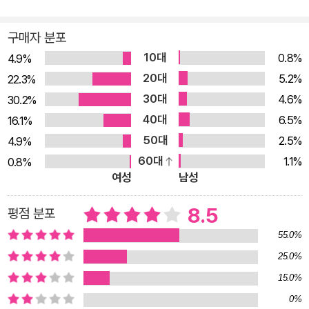
녀가 숨기고 싶은 이야기를 용기 내어 밝히게 된 데는 두 가지 이
유가 있다고 책에서 밝히고 있는데, 한 가지 이유는 납치범 필립
구매자 분포
가리도가 그 오랜 세월 자신의 집 뒤뜰에서 무슨 짓을 했는지 모
10대
0.8%
4.9%
두가 똑바로 알아야 한다고 생각했기 때문이고, 두 번째 이유에
20대
5.2%
22.3%
대해서는 이렇게 말했다. “나와 비슷한 사정은 아니더라도 나름
30대
4.6%
30.2%
대로의 어려운 상황에 처한 사람들에게 도움이 되었으면 하는 바
40대
6.5%
16.1%
람 때문이다. (…) 나는 절망적인 상황에서 살아남았다.” 이 책을
50대
2.5%
4.9%
출간한 미국의 사이먼 앤 슈스터(Simon & Schuster) 출판사는,
60대
1.1%
0.8%
이 책은 대필 작가 없이 제이시 두가드가 직접 썼다고 밝혔다. 초
여성
남성
등학교 5학년 때 납치당한 후 학교 교육을 한 번도 받지 못했던
그녀가 자신의 이야기를 자신의 목소리로 담아낸 《도둑맞은 인생
8.5
평점 분포
(a stolen life)》은 그래서 더욱 생생하게 그녀의 생활상을 그려
55.0%
내고 있다. ■ 소설가도 지어내지 못할 처참한 감금 생활 열한 살
25.0%
등굣길에 납치당한 어린 소녀는 이유도 모른 채 강간당하고(‘강
15.0%
간’이란 단어도 몰랐다고 그녀는 털어놓았다), 열네 살 때 첫아이,
0%