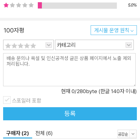
열일곱 살 때 둘째 아이를 낳으며 자신을 범한 성폭행범에 의해
5.0%
‘비밀의 뒤뜰’에서 감금당한 채 18년을 살았다. 그 어느 소설가도
지어낼 수 없을 만큼 끔찍한 이 사건이 실제로 일어난 일이며, 그
것도 이미 강간과 납치 혐의로 10여 년의 복역기록을 가진 마약
100자평
게시물 운영 원칙
중독자의 소행이라는 사실에 전 세계는 충격에 휩싸였었다. 이렇
카테고리
듯《도둑맞은 인생》은 평범한 이야기는 아니다. 혹자는 18년 동안
감금되었던 뒤뜰의 창고에서 무슨 일이 벌어졌을지 궁금할 수도
있을 것이고, 혹자는 그녀의 사생활에 호기심이 생길 수도 있을
것이다. 그러나 이 책은 궁금증을 뛰어넘는 그 이상의 진정성이
담겨 있다. 제이시 두가드는 자신이 겪었던 학대의 세부까지 아무
것도 숨기지 않고 보여준다. 납치 직후 납치범과 발가벗고 샤워를
현재
0
/280byte (한글 140자 이내)
해야 했고, 창고 같은 곳에 수갑이 채워진 채 홀로 방치되었으며
스포일러 포함
강간당하고, 게다가 가장 참혹한 건 ‘달리기’라고 부르는 섹스 마
등록
라톤을 강요받을 때였다. 원하지 않는 임신과, 병원에도 갈 수 없
어 창고에서 치러야 했던 출산, 용변을 위한 양동이, 얼마 안 되는
구매자 (2)
전체 (6)
옷, 기억날 때면 갖다 주던 인스턴트식품, 그녀는 가리도의 집 뒤