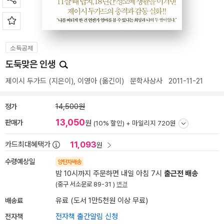
소득공제
도둑맞은 인생
제이시 두가드
(지은이),
이영아
(옮긴이)
문학사상사
2011-11-21
정가
14,500원
13,050
판매가
원
(10% 할인) +
마일리지 720원
11,093
카드최대혜택가
원
수령예상일
양탄자배송
밤 10시까지 주문하면 내일 아침 7시
출근전 배송
(중구 서소문로 89-31 )
변경
배송료
유료 (도서 1만5천원 이상 무료)
전자책
전자책 출간알림 신청