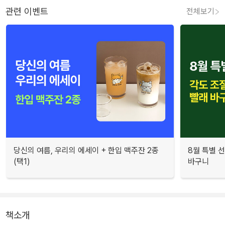
관련 이벤트
전체보기
당신의 여름, 우리의 에세이 + 한입 맥주잔 2종
8월 특별 선
(택1)
바구니
책소개