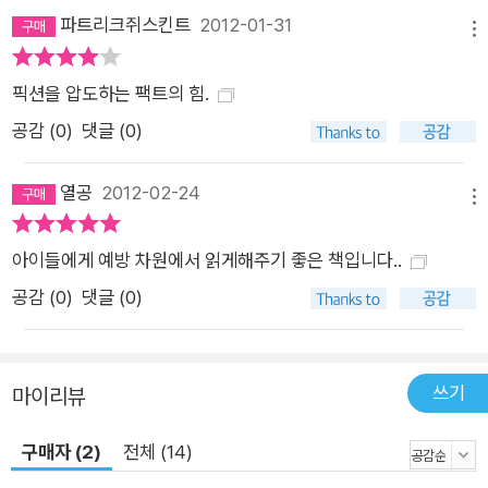
에 있는 울타리로 둘러쳐진 정원의 몇몇 가건물 사이를 옮겨 다니
파트리크쥐스킨트
2012-01-31
메뉴
며 처참하게 생활해야 했다. 어린 나이에 납치된 제이시 두가드는
납치범한테 성적 학대를 받으면서도 극도의 외로움을 그 남자에
픽션을 압도하는 팩트의 힘.
의해 위로받는다. 납치범 외에는 아무도 만날 수 없었던 그녀는
공감 (
0
)
댓글 (0)
나중에는 가리도가 와주길 기다리기까지 한다. 또한 가리도는 그
녀에게 자신에게는 문제가 있는데 그걸 그녀가 치료해주는 거라
열공
2012-02-24
메뉴
고, 그녀가 아니면 다른 사람에게 해를 끼칠 거라고 터무니없는
소리를 해댔고, 가리도의 부인 낸시까지도 그녀에게 가리도를 도
아이들에게 예방 차원에서 읽게해주기 좋은 책입니다..
와주라고 항상 떠벌렸다. 결국 두 딸까지 낳은 제이시는 딸들을
공감 (
0
)
댓글 (0)
위해 탈출을 포기하고 언젠가는 엄마를 만날 거라는 희망을 안고
자식을 위해 감내하며 살게 된다. ■ 암담했지만 끝내 버릴 수 없
었던 희망 유괴범, 강간범, 소아성애자에 마약중독자인 필립 가리
쓰기
마이리뷰
도의 피해망상증은 날로 심해져가다 결국에는 몰락에 이르게 된
다. 이미 전과가 있던 탓에 정기적으로 보호관찰관들이 가리도의
구매자 (2)
전체 (14)
집을 방문해오고 있던 중 드디어 수상한 낌새를 차린 보호관찰관