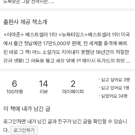
도둑맞은 그날 전까지는.
나는 18년 동안 감금되어 살았다. 누군가에게 이용당하고 학대당했
출판사 제공 책소개
다. 18년 동안 내 이름을 말할 수 없었다. 엄마가 되었지만 언니로 불
<아마존> 베스트셀러 1위! <뉴욕타임스>베스트셀러 1위! 미국
릴 수밖에 없었다. 18년 동안의 절망적인 상황에서 난 살아남았다.
에서 출간 첫날에만 17만5,000부 판매, 전 세계를 충격에 빠트
2009년 8월 26일, 내 이름을 되찾았다. 내 이름은 제이시 리 두가
린 바로 그 책! 어느 소설가도 지어내지 못했던 18년간의 처절한
드. 나는 나 자신을 피해자로 생각지 않는다. 난 살아남았다.
감금 생활! 그 어둠을 뚫고 세상 앞에 선 제이시 두가드의 희망 메
시지! ■ 전 세계가 깜짝 놀란, 전대미문의 이야기가 책으로 출간
이 책은 내가 기억하는 그대로를 내 방식대로, 나의 목소리로 쓴 나의
됐다! 2009년 8월, 우리는 미국에서 날아온 한 사건에 경악을 금
읽고 싶어요 3명
6
14
2
이야기이다.
치 못했다. 성범죄자로 가석방 상태에 있던 한 남자가 열한 살 소
읽고 있어요 1명
100자평
리뷰
마이페이퍼
녀를 납치해 18년간 성노리개로 데리고 살면서 두 아이까지 낳게
읽었어요 34명
했던 사실이 밝혀진 것이다. 1991년 6월 10일 아침, 여느 때와 다
이 책에 내가 남긴 글
름없이 학교에 가던 열한 살 소녀는 납치되어, 2009년 8월 26일
로그인하면 내가 남긴 글과 친구가 남긴 글을 확인할 수 있습니
스물아홉 살이 되어서야 구출될 수 있었다. 이 충격적인 사건의
다.
피해자인 제이시 두가드가 자신의 이야기를 책으로 출간했다. 그
로그인하기