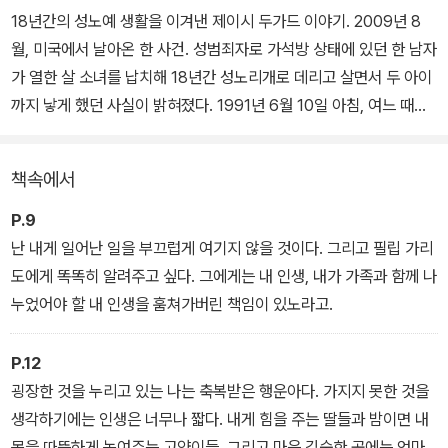
18년간의 성노예 생활을 이겨낸 제이시 두가드 이야기. 2009년 8
월, 미국에서 날아온 한 사건. 성범죄자로 가석방 상태에 있던 한 남자
가 열한 살 소녀를 납치해 18년간 성노리개로 데리고 살면서 두 아이
까지 낳게 했던 사실이 밝혀졌다. 1991년 6월 10일 아침, 여느 때와
다름없이 학교에 가던 열한 살 소녀는 납치되어, 2009년 8월 26일
스물아홉 살이 되어서야 구출될 수 있었다.
책속에서
이 충격적인 사건의 피해자인 제이시 두가드가 자신의 이야기를 책으
P.9
로 출간했다. 그녀가 숨기고 싶은 이야기를 용기 내어 밝히게 된 데는
난 내게 일어난 일을 부끄럽게 여기지 않을 것이다. 그리고 필립 가리
두 가지 이유가 있다고 책에서 밝히고 있는데, 한 가지 이유는 납치범
도에게 똑똑히 알려주고 싶다. 그에게는 내 인생, 내가 가족과 함께 나
필립 가리도가 그 오랜 세월 자신의 집 뒤뜰에서 무슨 짓을 했는지 모
누었어야 할 내 인생을 훔쳐가버린 책임이 있노라고.
두가 똑바로 알아야 한다고 생각했기 때문이고, 두 번째 이유에 대해
서는 이렇게 말했다.
P.12
굉장한 것을 누리고 있는 나는 축복받은 행운아다. 가지지 못한 것을
"나와 비슷한 사정은 아니더라도 나름대로의 어려운 상황에 처한 사
생각하기에는 인생은 너무나 짧다. 내게 힘을 주는 딸들과 밤이면 내
람들에게 도움이 되었으면 하는 바람 때문이다. (…) 나는 절망적인
몸을 따뜻하게 녹여주는 고양이들, 그리고 마음 깊숙한 곳에는 엄마