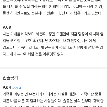
상황에서 살아남았다."
를 다시 볼 수 있을 거라는 희미한 희망이 있었다. 고마운 사람 한 명,
물건 하나만으로도 충분하다. 정말이다. 난 내가 행운아라고 믿는다.
이 책을 출간한 미국의 사이먼 앤 슈스터(Simon & Schuster) 출판
언젠가 제대로 된 인생을 살 수 있으리라는 믿음이 없었다면 시련을
사는, 이 책은 대필 작가 없이 제이시 두가드가 직접 썼다고 밝혔다.
견뎌내지 못했을 것이다.
P.69
초등학교 5학년 때 납치당한 후 학교 교육을 한 번도 받지 못했던 그
나는 미래를 바라보며 서 있다. 정말 오랜만에 지금 당장이 아니라 앞
녀가 자신의 이야기를 자신의 목소리로 담아낸 <도둑맞은 인생(a st
일을 생각할 수 있게 되었다. 난 자유다… 내가 원하는 사람이 될 수
olen life)>은 그래서 더욱 생생하게 그녀의 생활상을 그려내고 있다.
있고… 내 가족이 있다고, 새 친구들이 생겼다고 자유롭게 말할 수 있
다… 내가 부끄러워할 것은 아무것도 없다.
밑줄긋기
P.64
soso
가족을 이루는 건 유전자가 아니라는 사실을 배웠다. 가족이란 좋을
때든 나쁠 때든 꼭 함께하는 사람들이다. 슬픔은 삶의 일부다. 행복한