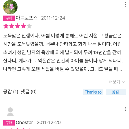
들에 의해 비밀이 드러나게 된 것이다. 18년을 한 가족처럼 살아
메뉴
온 제이시 두가드는 처음에는 자신의 이름을 밝히기를 두려워하
아트로포스
2011-12-24
다 마침내 18년간 숨겨온 자신의 이름을 종이에 적는다. 끔찍했
던 감금 생활 동안 느껴야 했던 두려움, 외로움, 막막함을 이겨내
고 온전한 정신으로 다시 세상 앞에 선 제이시 두가드. 그녀가 강
도둑맞은 인생이다. 어쩜 이렇게 통째로 어린 시절 그 황금같은
한 정신력으로 버틸 수 있었던 건 언젠가 엄마를 다시 만날 수 있
시간을 도둑맞았을까. 너무나 안타깝고 화가 나는 일이다. 어린
을 거라는 희망과 자신을 믿고 의지하는 두 딸들 때문이었다. 가
소녀가 성인 남자의 욕망에 의해 납치되어 무려 18년간을 갇혀
족도, 친구도 없이 살아야 했던 그녀에게는 애완동물들이 큰 힘이
살다니. 게다가 그 악질같은 인간의 아이를 둘이나 낳게 되다니.
되어주었다. 《도둑맞은 인생》의 곳곳에는 그녀가 길렀던 고양이,
나라면 그렇게 오랜 세월을 버틸 수 있었을까. 그녀도 딸들 때문
개, 새 들의 이야기가 실려 있다. 세월이 많이 흐른 뒤에는 엄마의
에 그 세월을 버티고 살아남았던 것 같다. 제이시 두가드... 그녀
더보기
얼굴도 희미해져 기억나지 않았지만 엄마를 다시 볼 수 있을 거라
는 1991년 6월에 불과 11세에 납치되었다가 2009년 8월 26일
공감 (
1
)
댓글 (0)
는 희망의 끈을 놓지 않았다. 그리고 매 순간 아이들을 위해 최선
에 자유의 몸이 되었다. 살아있었던 것이 기적같은 일이었다. 보
을 다하며 생활한 기록이 책 속에 들어 있다. 5학년까지밖에 교육
통 성범죄자에 의해 납치된 아동은 삼일이내에 죽을 확률이 높기
을 받지 못했지만 가리도의 인쇄 사업을 거의 도맡아 생활을 꾸리
때문이다. 내딸이 12살인데 이건 말도 안되는 일이다. 다 큰 성인
메뉴
고, 학교를 보내지 못하는 아이들을 위해 스스로 학습자료를 만들
남자가 어떻게 어린 여자아이를 범할 수 있는가. 그것도 18년간
Onestar
2011-12-20
어 공부시켰다. 제이시 두가드, 그녀의 인생은 파렴치한 납치범으
을 갇혀살게 하면서. 마약이라도 하는 날에는 '달리기'라는 요상