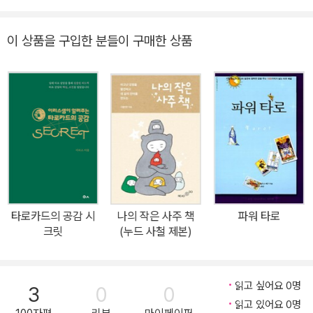
에서 적용되는 풍부한 상황별 의미와 이미지의 직관 해석을 담았습니
울경제 진흥원, 경기광주시청, 하남시평생학습관, 하남시사회복지협
천이 필요하다.
다. 또한 수비학과 점성 별자리의 통합 해석을 수록하여, 입체적인 리
의회,제주교육지원청, 동원대학교평생교육원, 강동여성인력개발센
여러 사람들과 같이 팀웍을 이루면서 하는 일도 좋으며, 새로운 창업,
이 상품을 구입한 분들이 구매한 상품
딩을 통해 상담에서 막힘 없이 바로 사용할 수 있는 실전 해석 가이드
터, 용호고, 청원중, 통진중, 연학초, 노원구가족센터, 도봉구장애인자
시험, 공부, 학업 등 기존과는 다른 상황에서 주도적으로 자신감 있게
를 제공합니다. 각각 카드의 인사이트를 통해 단순한 긍정과 부정이
립센터, 중랑구가족센터 등 다수 교육기관 및 공공기관 ■ 상담 이력
추진해 나간다. 의지와 실행력이 강조되는 해이므로 자신의 능력을
아닌 내담자 질문에 금전, 연애, 직업, 건강, 관계운 등의 세부적인 방
삼성화재, 삼성물산, 아디다스코리아, 펜디코리아, 디올코스메틱, 롯
믿고 주도해 나가자.
향성을 제시할 수 있습니다. 독자들에게 꾸준한 지지를 받으며 3쇄째
데닷컴, 넥스지티, 현대백화점, 광명스피돔, 소니코리아, 존슨앤존스
출간되고 있는 스테디셀러 <쉽게 배우는 심리타로 심볼론>의 저자
코리아, 할리스커피, 애경그룹, GS홈쇼핑, 동아오츠카, KB락스타청
임지원 타로전문가의 현장에서 바로 활용하는 유니버셜웨이트 타로
춘마루, 수협, 농협, 스타필드, 현대자동차, 렉서스, 마세라티, 벤츠,
의 실전 중심 이론서입니다. 【 타로, 오늘부터 프로를 선택해야 하는
푸조, 링컨포드, 힐튼호텔, 워커힐호텔, 충남상공회의소, 대한체육회,
이유 】 1. 실전 임상 데이터가 녹아든 리딩 가이드 대학원 상담심리 전
구리시·평택시 채용박람회, 고려대, 경희대, 광운대, 성신여대, 한국폴
공 석사이자 타로상담사 양성 전문 교육기관을 운영하는 저자의 관공
리텍, 안양대 등 다수
타로카드의 공감 시
나의 작은 사주 책
파워 타로
서, 기관,학교 교육을 통한 체계적인 리딩 교수법과 출장 타로이벤트
크릿
(누드 사철 제본)
를 진행하며 쌓은 임상 데이터를 통해 상담 현장의 풍부한 실전 해석
을 담았습니다. 2. 수비학과 점성의 통합 해석 각 카드에 담긴 숫자와
점성 별자리, 행성의 통합적인 해석을 통해 카드의 심층적인 이해를
읽고 싶어요 0명
3
0
0
돕습니다. 단편적인 키워드가 아닌 다각도로 해석 할 수 있는 리딩의
읽고 있어요 0명