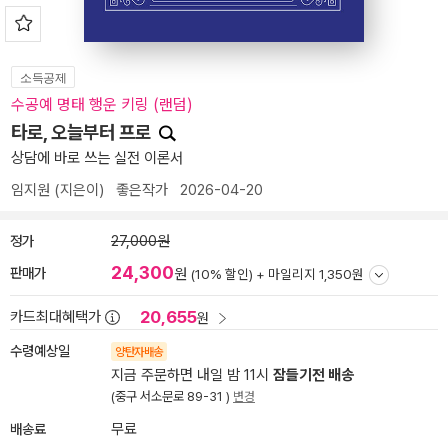
소득공제
수공예 명태 행운 키링 (랜덤)
타로, 오늘부터 프로
상담에 바로 쓰는 실전 이론서
임지원
(지은이)
좋은작가
2026-04-20
정가
27,000원
24,300
판매가
원
(10% 할인) +
마일리지 1,350원
20,655
카드최대혜택가
원
수령예상일
양탄자배송
지금 주문하면 내일 밤 11시
잠들기전 배송
(중구 서소문로 89-31 )
변경
배송료
무료