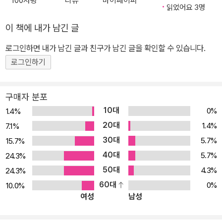
100자평
리뷰
마이페이퍼
폭을 넓혀줍니다. 3. 단순한 긍정,부정 해석을 넘어서는 ‘오늘의 인사
읽었어요 3명
이트’ 수록 “된다, 안 된다” 식의 단순한 해석이 아닙니다. 카드 한 장
이 책에 내가 남긴 글
한 장이 가진 깊은 통찰력을 통해 내담자가 처한 구체적인 상황에 맞
로그인하면 내가 남긴 글과 친구가 남긴 글을 확인할 수 있습니다.
는 맞춤형 솔루션을 제공합니다. 4. 수비학을 활용한 ‘운세 풀이법’과
‘기질.적성,직업’ 풀이 수록 타로난 기질과 적성을 통해 알맞은 직업을
로그인하기
소개하고, 매년 활용이 가능한 신년 운세나 한 해의 흐름을 짚어내는
상세한 풀이법을 제시합니다. 5. 실전 사례와 다양한 배열법 제공 막
구매자 분포
힘없는 타로 해석을 위한 실전 상담 사례와 리딩 배열법을 수록하였
10대
0%
1.4%
습니다. 상황에 맞는 상담 사례를 통해 배열법을 통한 해석 기법을 제
20대
1.4%
7.1%
공합니다. 【 이런 분들께 추천합니다 】 타로를 배워서 프로 타로상담
30대
5.7%
15.7%
사로 입문하고 싶은 분 이론 키워드 암기가 아닌 실전 중심으로 타로
40대
5.7%
24.3%
를 배우고 싶은 분 타로를 독학했지만 해석에서 말문이 막히는 분 『타
50대
4.3%
24.3%
로, 오늘부터 프로』 는 처음 접하는 독자들도 쉽게 이해할 수 있도록
60대
0%
10.0%
방대한 노하우와 실전 해석을 풍부하게 수록했습니다. 단순한 해석을
여성
남성
넘어 프로 타로상담사로 성장하려는 독자들에게 흔들림 없는 이정표
가 되어주는 확실한 가이던스를 제공합니다. 이 책과 함께라면, 여러