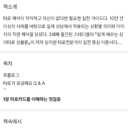
책소개
타로 해석이 막막하고 자신이 없다면 필요한 실전 가이드다. 10만 건
이상의 사례를 바탕으로 실제 상담에서 적용되는 상황별 의미와 이미
지의 직관 해석을 담았다. 3쇄째 출간된 스테디셀러 『쉽게 배우는 심
리타로 심볼론』의 저자 임지원 타로전문가의 실전 중심 이론서다.
장황한 이론이나 단순 키워드 나열에서 벗어나 수비학과 점성 별자리
목차
의 통합 해석을 수록했다. 카드 인사이트를 통해 금전, 연애, 직업, 건
강, 관계운 등 구체적인 방향성을 제시하며 상담에서 바로 활용할 수
프롤로그
있는 리딩을 돕는다.
타로가 궁금해요 Q & A
실전 임상 데이터와 다양한 상담 사례, 배열법을 함께 수록했다. 단순
1장 타로카드를 이해하는 첫걸음
한 긍정과 부정을 넘어 ‘오늘의 인사이트’를 제시하고, 수비학을 활용
한 운세 풀이와 기질·적성 해석까지 담아 프로 타로상담사로 성장할
책속에서
수 있는 실전 안내서다.