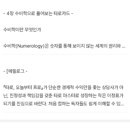
- 4장 수비학으로 풀어보는 타로카드 -
수비학이란 무엇인가
수비학(Numerology)은 숫자를 통해 보이지 않는 세계의 원리와 인
간 존재의 근본 원리를 탐구하는 형이상학적 학문의 일종이다. 고대
그리스 수학자 피타고라스(Pythagoras)는 숫자가 단순한 계산 단
위가 아니라, 우주와 생명을 구성하는 근본적인 질서를 담고 있다고
- [에필로그 -
보았으며, 이러한 관점에서 수비학의 체계가 형성되었다.
『타로, 오늘부터 프로』가 단순한 경제적 수익만을 좇는 상담사가 아
숫자는 상징 언어로 각기 고유한 성질과 에너지 파동을 지니며, 개인
닌, 진정성과 책임감을 갖춘 타로 마스터로 성장하는 작은 이정표가
의 성향과 삶의 방향성에 자연스럽게 영향을 미친다. 인간의 의식과
되기를 진심으로 바란다. 처음 접하는 독자들도 쉽게 이해할 수 있도
자연의 흐름이 만나는 지점에서 의미를 드러내며, 오랜 세월 동안 보
록 다양한 상황별 해석과 실전 키워드를 풍부하게 수록하였다. 책에
편적인 체계로 발전해 왔다. 유대 신비주의 카발라와 그리스 신비주
담긴 내용보다 심화된 실전 기술을 익혀 진정한 프로 타로 상담사로
의 등 다양한 서양 오컬트적 학문에도 영향을 주었다.
거듭나고 싶다면, 버찌타로 심리교육센터의 다양한 강좌를 통해 직접