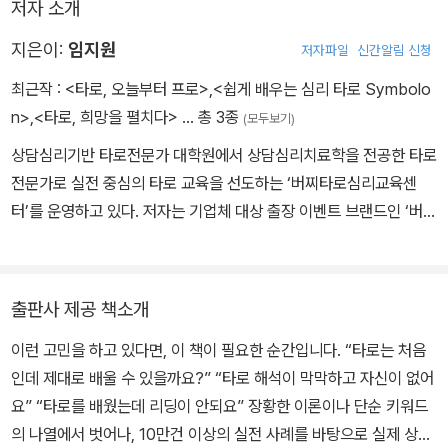
저자 소개
배울 수 있다. 출간 기념으로 정규 강좌 40% 특별 할인권(독자 100
서양 수비학은 태양력을 기준으로 하기에, 양력 생년월일과 이름을
명 한정)도 제공한다. 이는 단순한 수익을 위한 제안이 아니다. 한 분
지은이:
임지원
저자파일
신간알림 신청
해석의 근거로 삼는다. 이를 통해 개인의 기질과 삶의 방향, 주요 과제
이라도 더 올바른 타로 마스터의 길로 안내하고 싶은 마음에서 비롯
최근작 :
<타로, 오늘부터 프로>
,
<쉽게 배우는 심리 타로 Symbolo
를 이해하도록 돕고, 고대의 철학과 지혜를 바탕으로 인생을 보다 깊
되었다. 지면의 한계로 책에 다 담지 못한 축척된 사례의 실전 해석 노
n>
,
<타로, 희망을 펼치다>
… 총 3종
(모두보기)
이 있게 성찰할 수 있는 길을 제공한다.
하우와 리딩 기술까지 1:1 코칭으로 훈련할 수 있다.
상담심리기반 타로전문가 대학원에서 상담심리치료학을 전공한 타로
전문가로 실전 중심의 타로 교육을 선도하는 ‘버찌타로심리교육센
- 올해의 연도카드 중에서 발췌
타로는 단순히 미래를 점치는 도구가 아니다. 마음을 읽고 공감과 위
터’를 운영하고 있다. 저자는 기업체 대상 출장 이벤트 브랜드인 ‘버찌
로를 통해 함께 나아갈 방향을 모색하는 깊은 대화의 매개체이다. 그
와 타로여행’을 통해 쌓아온 10만 건 이상의 다양한 실전 임상 사례를
렇기에 타로 상담사는 카드 해석 능력 이전에 인간적인 존중과 신뢰,
바탕으로, 현장에서 바로 리딩이 가능한 ‘실전 중심 타로 교육’을 진행
마법사 행동 시작 창조 실행
그리고 책임감을 갖추어야 한다고 믿는다.
하고 있다. 하남 미사에서 ‘올바른 타로 교육’을 지향하며 실무 역량을
이 책을 통해 타로 상담이 따뜻해지고, 리딩이 깊어지며, 내담자의 삶
출판사 제공 책소개
갖춘 타로 상담사를 양성하고 있으며, 전문가로 자립할 수 있도록 취
에 든든한 정서적 지지망이 되길 바란다. 타로를 사랑하는 모든 이들
이런 고민을 하고 있다면, 이 책이 필요한 순간입니다. “타로는 처음
업 연계 및 온·오프라인 플랫폼 인프라를 구축하고 있다. ■ 주요 약력
올해는 당신의 잠재된 능력과 기회를 발휘할 수 있는 해다. 모든 새로
이 자신의 길 위에서 흔들림 없이 성장하며, 진정성 있는 상담사로 오
인데 제대로 배울 수 있을까요?” “타로 해석이 막막하고 자신이 없어
전문 분야: 상담심리치료학 전공(대학원 석사) 현직: 버찌타로심리교
운 것의 시작으로 새로운 목표를 세우고 도전하며, 성취감을 얻으며
래도록 자리하길 진심으로 응원한다.
요” “타로를 배웠는데 리딩이 안되요” 장황한 이론이나 단순 키워드
육센터 원장 / 버찌와 타로여행 대표 저서: 『타로, 희망을 펼치다』,
활발하게 움직인다. 자신의 전반적인 삶의 질을 향상시키기 위한 모
의 나열에서 벗어나, 10만건 이상의 실전 사례를 바탕으로 실제 상담
『쉽게 배우는 심리타로 심볼론』 ■ 강의 이력 경기도일자리재단, 서
든 것의 기초가 될 것이며, 긍정적인 마인드로 결단력 있는 행동과 실