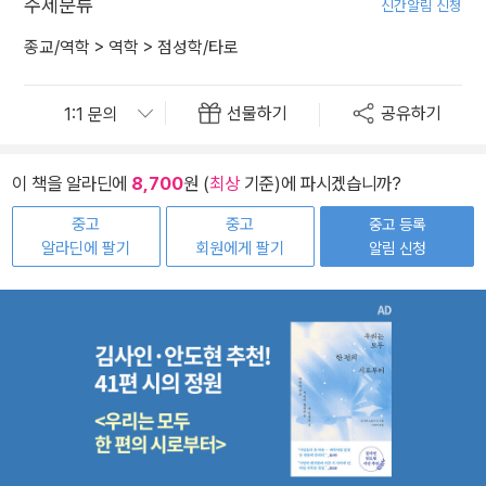
주제분류
신간알림 신청
종교/역학
>
역학
>
점성학/타로
선물하기
공유하기
이 책을 알라딘에
8,700
원 (
최상
기준)에 파시겠습니까?
중고
중고
중고 등록
알라딘에 팔기
회원에게 팔기
알림 신청