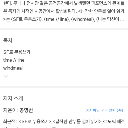
한다. 무대나 전시장 같은 공적공간에서 발생했던 퍼포먼스의 관계들
은 독자의 사적인 시공간에서 활성화된다. <납작한 안무를 열어 읽기
>는 〈SF로 무용쓰기〉, 〈time // line〉, 〈windmeal〉, 〈나는 당신이 이
유언을 소리 내어 읽어주었으면 해요〉 네 권의 책으로 구성되어 있다.
목차
책의 저자인 안무가 공영선, 나연우, 바리나모, 장혜진은 각각 지나간
공연의 잔여들을 현재에 적극적으로 연루시키기 위해, 극장의 부피를
SF로 무용쓰기
가지고 있던 것들을 작은 종이에 집어넣었다. 손에 꼭 쥘 수 있는 책은
time // line
읽기를 수행하는 시간과 공간의 지형도를 변화시키며 다각화한다. 이
windmeal
납작함 안에는 그다지 납작하지 않은 부피의 것들이 네 개 담겨 있다.
저자 소개
지은이:
공영선
저자파일
신간알림 신청
최근작 :
<SF로 무용쓰기>
,
<납작한 안무를 열어 읽기>
,
<1도씨 해적