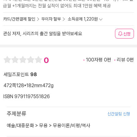
급월 +1개월까지는 전월 실적이 없어도 최대 1만원 혜택 제공
카드/간편결제 할인
무이자 할부
소득공제 1,220원
관심 저자, 시리즈의 출간 알림을 받아보세요
신청
0
100자평 0편
리뷰 0편
세일즈포인트
98
472쪽
128*182mm
472g
ISBN 9791197551826
주제분류
신간알림 신청
예술/대중문화
>
무용
>
무용이론/비평/역사