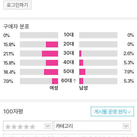
한 움직임의 시간을 연장하고 동결하고 유지하고 절단한다. 조작된
로그인하기
시간 흐름 속에서 드러나는 여러 입장들이 각자의 목소리를 내기 시
작하고, 이 목소리들은 독자의 몸 여러 부분을 건드린다. 가장 가깝다
구매자 분포
고, 잘 이해한다고 느끼는 몸은 어느새 생경한 SF의 공간으로 변모한
10대
0%
0%
다. 〈time // line〉에서는 공연이라는 ‘순간’을 위해 적히고, 삽입되고,
20대
0%
15.8%
지워지고, 합쳐지고, 사라지는 것들을 목격한다. 존재했던 공연을 상
30대
2.6%
21.1%
상하기보다는 공연을 만드는 과정에 함께하게 된다. 공연이 한 번의
40대
관람 행위인 반면 <time // line>의 흐름에서는 여러 번의 관람을 만
5.3%
15.8%
들어 낸다. 안무가 다양한 사건과 경험 그리고 시간에 연루되어 있음
50대
7.9%
18.4%
을 발견할 수 있다.? 〈windmeal〉을 보기 위해서는 손으로 바람을 만
60대
5.3%
7.9%
여성
남성
들어야 한다. 천천히 한 장씩 넘기며 사적인 시간에 스며들다가도 빠
르게 넘겨 보며 독자 스스로 찰나의 공연적인 시간을 만들 수 있다. 매
일 같이 반복되는 식사 행위는 멀리서 바라보듯 배경과 함께 흔들리
100자평
게시물 운영 원칙
는 움직임으로 전달되는 한편, 동시에 아주 가까이 다가가야 들리는
대화로 전달된다. 〈나는 당신이 이 유언을 소리 내어 읽어주었으면 해
카테고리
요〉는 과거의 목소리가 현재와 관계 맺는 방식을 고민한다. 독자는 적