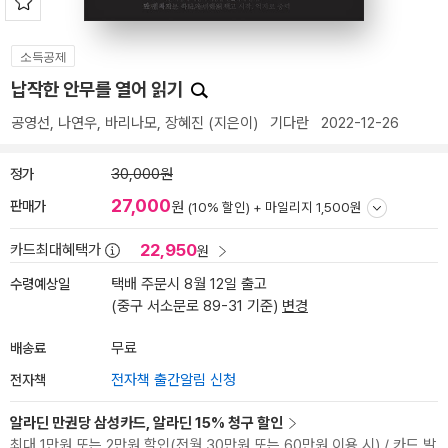
소득공제
납작한 안무를 열어 읽기
공영선
,
나연우
,
바리나모
,
장혜진
(지은이)
기다란
2022-12-26
정가
30,000원
27,000
판매가
원
(10% 할인) +
마일리지 1,500원
22,950
카드최대혜택가
원
수령예상일
택배 주문시 8월 12일 출고
(중구 서소문로 89-31 기준)
변경
배송료
무료
전자책
전자책 출간알림 신청
알라딘 만권당 삼성카드, 알라딘 15% 청구 할인
최대 1만원 또는 2만원 할인(전월 30만원 또는 60만원 이용 시) / 카드 발