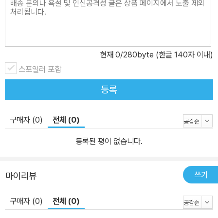
극적인 매개자의 역할로 초대되어 책을 열고 눈알을 굴리고 입을 열
어 공연으로 서서히 소환된다. 공연은 바로 그때 그곳에서 펼쳐진다.
다른 이의 이야기를 자신의 목소리로 듣는 생소한 감각은 연결, 생명,
죽음, 애도를 재고한다.
현재
0
/280byte (한글 140자 이내)
스포일러 포함
등록
구매자 (0)
전체 (0)
등록된 평이 없습니다.
쓰기
마이리뷰
구매자 (0)
전체 (0)