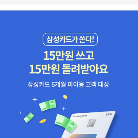
데까지 그림보다 더 곱게 겹쳐진 능선들이 모두 이 무량수전을 향해
것은 당신이 갖고 있는 소유물이 아니라 당신 자신이 누구인가 하는
관심을 갖고 꾸준히 서평을 써 온 것이다. 이렇게 이동환님은 남이 잘
상일 것이다. 박자의 속도를 늦추거나, 전혀 다른 박자, 아니면 엇박자
마련된 듯싶어 진다.(79쪽)유홍준의 나의 문화유산 답사기 2권에도
것이다. (아름다운 132쪽)삶을 넉넉하게 만드는 것은 소유와 축적이
하지 않는 분야즉 블루오션을 개척해서 북칼럼니스트가 된 사례다.
를 통해 숨막히는 호흡에 파열음을 내야하지 않을까? 문화로 자리잡
73쪽부터 99쪽까지, 사과나무밭 진입로부터 부석사의 모든 것이자
아니라 희망과 노력이다. (조화로운 214쪽)우리 학교 여선생님, 특히
그러면서 청중들에게 가급적이면 많이 읽고, 많이 쓸 것을 당부했다.
기엔 일하고 개인을 위해 쏟아붇는 4-4시간이 아니라 나머지 4시간
세히 나와 있다.10월 23일(토)은 고등학교 독서회에서 장성 필암서
아줌마선생님들에게 내가 인기가 많다고 해요. 인기가 많은 것은 기
그분은 그렇게 자신의 하는 일을요리사가 요리를 하는 것에 비유하기
에 대한 논의가 숙성되지 않고 묻히고선, 또 다른 변방으로 자리매김
원과 홍길동테마파크 및축령산 휴양림과 영화마을로~그래서 4권의
분 좋은 일이나, 총각 입장에 유부녀의 관심은 가끔 부담스러울 때가
도 했는데, 독특하게도 독서와 글쓰기를 Nature(본성)와 Nurture
하는 것은 아닐까? 다른 끝단은 오히려 똑 같은 속도나 박자로 대안
홍길동전을 읽었고 <허균, 최후의 19일>은8일에 독서토론 예정이
있지요. 하하, 어디선가 마구 돌이 날아 올 것 같군요. 하여간 원인을
(양육)에 비유하기도 했다. 말하자면 우리가 독서하는 것은 본성에 가
을 제시하는 것이 아니라, 엇박자나 전혀다른 비트나 관점이나 무게
다.아직 못 읽은 <허균 평전>과 이미지도 뜨지 않고 절판된 이이화
파악해 보니, 내가 남자답지 않게 살림에 관심이 많다는 점이 매력(?)
까운 행위로서 조금만 관심을 기울이면 할 수 있는 일이지만, 글쓰기
중심이 움직여져야 하는 것은 아닌가? (주제넘고 몸에 배지 않은 이
선생이 쓴 <허균의 생각>은 도서관에서 찾아봐야겠다.조선왕조실록
적이었다나요. ‘한살림’이라고 유기농산물로 밥상을 차리자는 단체에
는 끊임없이 훈련해야 하는양육에 비유한 것이다. 그것은확실히 맞는
야기인 듯 서걱거린다. 책임은 전적으로 나의 것이다.)
11 광해군 일기에 기록된 걸 보면, 허균은 이이첨에 의해 역모를 쓰고
회원으로 가입해서, 매주 한 번씩 우리농산물, 유기농산물을 공동구
말 같다. 그러나 나 같은 귀차니스트에겐 이 말이 얼마나냉정하게 들
제거된 것으로 이해된다.부안기생 매창과는 연인이 아니라 평생친구
매하고 있으니 여선생님들이 날 귀엽게 봐 줄 이유가 될 수도 있겠죠.
릴지는귀차니스트가 아닌 사람은 모를 것이다.아, 어쩌라구?내키는
로 지냈다는 것도 알 수 있고...중학교 독서회는 변산 공동체학교를 탐
‘온 우주 생명체의 협동 활동을 통해 밥이 만들어지듯 이 밥을 먹는 사
대로 읽고 행복하라-박은영님그래도 그 시간, 말 한마디 한마디가 아
방하려고 윤구병 선생님의 책을 토론도서로 정했다. 10월 13일(수)
람의 삶도 더불어 살아야 하지 않을까요’ 밥이 만들어지기까지 온 우
폴리즘을 쏟아 내는 것과 같은감동과 울림이 있었던 건 두번째 발제
토론모임을 하면서 날짜를 조정할 예정이다.마을어머니독서회는 23
주 생명체가 협력하듯, 밥을 먹는 사람도 더불어 살아야 한다는 생각
를 맡은 박은영 씨가아니었나 생각한다. 이분은 앞서 번역가로도 소
일 구청 동아리 발표회가 있어 전시작품만 내고, 문학기행은 중학교
은 내 머리를 망치로 내려 때리듯 강한 인상을 남겨 주었답니다. ‘사람
개했지만, 현재 두 딸의 엄마이기도 하다.이분은 정말 책과 삶을 하나
나 고등학교 독서회에 얹혀 갈 생갈이다.^^그리고 원주 토지 모임은
은 혼자 살 수 없다, 그래서 사회적 동물이라고 한다.’ 뭐, 이런 말을
로 연결시켜 가슴 절절하게 자신의 독서론을 얘기했던 분이기도 하
몇 개의 날짜에서 가능한 날을 조정중이고...내가 진짜진짜탐나는 문
사회 시간, 윤리 시간, 심지어는 국어 시간에도 귀에 박히도록 들어 봤
다.70년 대 초중반에 어린 시절을 보낸 사람이라면 계몽사의 50권짜