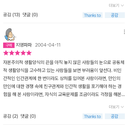
며(?) 힘겨운 서울살이를 하고 있다. 저자가 농사를 지으며 새삼 깨닫
더보기
는 것이 왜이리 마음에 와닿는지 모르겠다.˝이제까지 한 문제에 정답
공감 (
13
)
댓글 (0)
이 하나 밖에없다고 생각해온 내가 얼마나 어리석었는지를 몸으로 깨
닫고 있다.˝˝일을 모르는 사람들에게는 일이 보이지않는다. 그래서 시
키는 일이 아니면 할줄 모른다.˝˝몸 편하고 마음 불편한 것보다 몸이
메뉴
조금 편치 않더라도 마음 편한 것이더 낫다.˝교육이 뭐야.한마디로 후
지영파파
2004-04-11
손들에게 살 길을 일러주어세상에 사람 씨앗 보존하자는 거 아냐.현
대문명은 쓰레기 문명이다.자연에는 쓰레기가 없다. 지금의 우리는
자본주의적 생활양식의 끈을 아직 놓지 않은 사람들의 눈으로 공동체
먹을 수 있는 음식도 음식쓰레기로 버리고 멀쩡한 옷도 유행이 다한
적 생활양식을 고수하고 있는 사람들을 보면 부러움이 앞선다. 비인
것이라며 버리고 심지어 더 일할 수 있는 사람까지 마구 버리는데너
간적인 인간관계에 한 번이라도 상처를 입어본 사람이라면, 만인의
무나 익숙해 있다.정말 버려야 할 것들은 버리지 못하면서말이다.혹
만인에 대한 경쟁 속에 친구관계와 인간적 생활을 포기해야 하는 경
자는 자신들의 잣대로 저자를 바보같다고 논할 지도 모르겠다.친환경
험을 해 본 사람이라면, 자식의 교육문제를 조금이라도 걱정을 해본
농사 짓는다고 사서 고생한 댓가가 몇 시간 강의한 댓가의 백분의일
사람이라면 “이게 아닌데” “이게 아닌데” 하게 될 것이다. 자본주의
밖에 안되니 말이다.머리 속으로만 꿈꾸는 몽상가보다는실천으로 옮
더보기
적 생활양식의 끈을 놓고 싶으면서도 한가닥 미련과 거세게 밀려오는
기며 살아가는 저자에게박수를 보낸다......
공감 (
2
)
댓글 (0)
불안 때문에 그 끈을 놓지 못하고 있다. 이 책은 이러한 끈을 과감하게
놓고 공동체적 생활을 해나가는 사람들의 이야기이다. 나는 이 글이