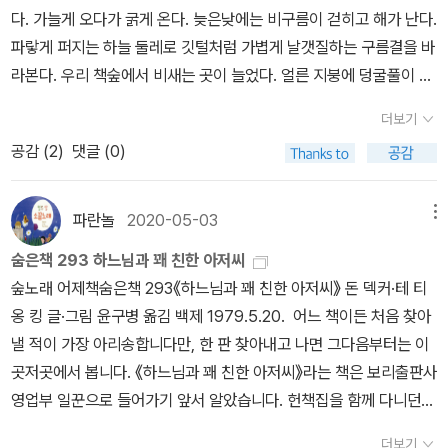
것을 사거나 거리의 쓰레기통을 뒤지는 대신 시골에서는 적어도 자기
다. 가늘게 오다가 굵게 온다. 늦은낮에는 비구름이 걷히고 해가 난다.
임을 예고하는 책이다. 하지만, 진정 그대 행복하고자한다면 꼼꼼히
가 먹을 것은 재배할 수 있기 때문이다. (자서전 374쪽)시골생활의
파랗게 퍼지는 하늘 둘레로 깃털처럼 가볍게 날갯질하는 구름결을 바
읽어보라 말하고싶다.
가장 큰 매력은 자연과 접하면서 생계를 위한 노동을 한다는 것이었
라본다. 우리 책숲에서 비새는 곳이 늘었다. 얼른 지붕에 덩굴풀이 퍼
다. 생계를 위한 노동 네 시간, 지적 활동 네 시간, 좋은 사람들과 친교
져서 틈을 막아 주기를 바라는 마음이다. 며칠 앞서부터 마을 여러 곳
더보기
하며 보내는 네 시간이면 완벽한 하루가 된다. 생계를 위한 노동은 신
에 “우리 면은 마을발전기금을 받지 않겠습니다”라 적은 걸개천이 나
분상 깨끗한 손과 말끔한 옷, 현실세계에 대한 상아탑적 무관심에 젖
공감 (
2
)
댓글 (0)
부낀다. 뭘까? 뭔데? 저 걸개천은 ‘이제부터 안 받’으면서 ‘텃힘’을 안
어 있는 교사에게서 기생생활의 때를 벗겨준다. (자서전 375쪽)날마
부리겠다는 뜻인가? ‘이제까지 실컷 받’았으니 굳이 더 안 받아도 배
다 자연과 만나고 발 밑에 땅을 느껴라 (아름다운 186쪽)지금 이 글
부르다는 뜻일까? 그렇다면 ‘이제까지 받은 돈을 뱉’겠다는 뜻인가,
파란놀
2020-05-03
메뉴
을 읽고 있는 우리 친구에게 질문 하나 하지요. 오늘 하루 중 흙을 밟
아니면 여태 받은 돈을 뱉기는 어렵다는 뜻인가? 《잡초는 없다》를 되
숨은책 293 하느님과 꽤 친한 아저씨
아본 시간 얼마큼 되나요? 아, 글쎄요. 전혀 없었다는 친구도 있네요.
읽었다. 1998년 여름에 처음 읽을 적에는 ‘이렇게 배움살림을 말하
숲노래 어제책숨은책 293《하느님과 꽤 친한 아저씨》 돈 덱커·테 티
아침에 집을 나설 때, 시멘트로 된 방을 지나, 콘크리트 복도를 걸어,
는 분이 있네?’ 싶으면서도, 어딘가 께름했다. 우리 삶터(사회)로 보
옹 킹 글·그림 윤구병 옮김 백제 1979.5.20. 어느 책이든 처음 찾아
철근 엘리베이터를 타게 되죠. 콘크리트 계단을 내려 시멘트 보도블
자면 틀림없이 “잡초는 있다”이다. 오른켠만 그놈(권력자)이지 않다.
낼 적이 가장 아리송합니다만, 한 판 찾아내고 나면 그다음부터는 이
럭을 몇 번 걷다가 간혹 기름덩어리 아스팔트를 건너 학교에 들어가
왼켠도 그놈(권력집단)이다. 오른켠도 왼켠도 사람을 ‘화초·약초·잡
곳저곳에서 봅니다. 《하느님과 꽤 친한 아저씨》라는 책은 보리출판사
게 되겠죠. 운동장에는 흙이 가득합니다만 그것을 밟고 갔다간 신발
초’로 가른다. 어느 켠에도 안 서면서 어린이를 바라보고 스스로 어른
영업부 일꾼으로 들어가기 앞서 알았습니다. 헌책집을 함께 다니던
바닥이 더러워 질 것이니, 웬만하면 또 시멘트와 콘트리트와 철근을
으로 서자면 ‘草’가 아닌 ‘풀’을 볼 노릇이고, “풀이 있다”고 속삭이면
분이 “종규 씨라면 알 듯한데, 알지?” 하고 어느 날 불쑥 귀퉁이 책시
밟고 교실에 들어 설 것이죠. 교실은 왜 그리도 아이들을 졸립게 하거
된다. 온누리 모두 풀이다. 우리 스스로 들풀이다.ㅅㄴㄹ※ 글쓴이숲
더보기