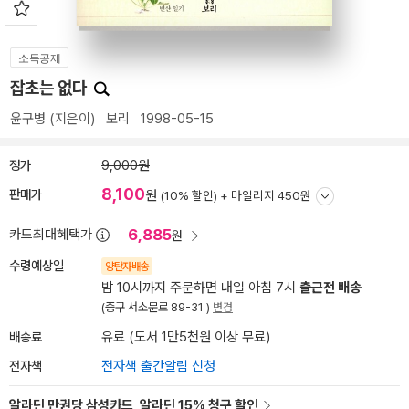
소득공제
잡초는 없다
윤구병
(지은이)
보리
1998-05-15
정가
9,000원
8,100
판매가
원
(10% 할인) +
마일리지 450원
6,885
카드최대혜택가
원
수령예상일
양탄자배송
밤 10시까지 주문하면 내일 아침 7시
출근전 배송
(중구 서소문로 89-31 )
변경
배송료
유료 (도서 1만5천원 이상 무료)
전자책
전자책 출간알림 신청
알라딘 만권당 삼성카드, 알라딘 15% 청구 할인