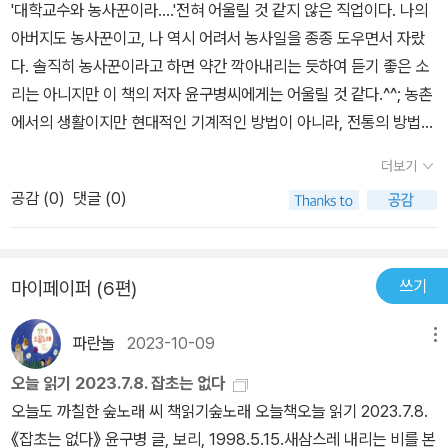
'대학교수와 농사꾼이라....'전혀 어울릴 것 같지 않은 직업이다. 나의
체 하지 마라!과학기술 영역에서 살림에 보탬이 되는 것은 무엇이고
강의를 듣게되었고, 올해 4월 5월 연달아 선생님이 일궈놓으신 '변산
아버지도 농사꾼이고, 나 역시 어려서 농사일을 종종 도우면서 자랐
망치는 것은 무엇인지 단 한 시간이라도 자기 시간을 내서 우선 순위
공동체'에 다녀오게되었다.이렇게도 살수있지 않을까하는 막연한 생
다. 솔직히 농사꾼이라고 하면 약간 깍아내리는 듯하여 듣기 좋은 소
에 따라 목록이라도 작성하고 생각해 보는 겨를을 갖기를 어찌 기대
각을 직접 해내신 선생께 진심으로 감사하고 고개숙이게되었다. 이책
리는 아니지만 이 책의 저자 윤구병씨에게는 어울릴 것 같다.^^; 농촌
할 수 있으랴 (잡초 170쪽) 고등학교 국어 (상) 교과서에는 ‘현대과
은 환경/유기농/삶....에 치열하게 고민해보신 분이라면 꼭 읽어야 할
에서의 생활이지만 현대적인 기계적인 방법이 아니라, 전통의 방법을
학은 환경 문제를 해결할 수 있는가’라는 제목으로 윤순창씨가 써놓
책이라고 말하고싶다.마침 오늘 거래처 친구가 와서, 귀농이든 귀촌
고수하는 것이 답답해 보일 수도 있겠다. 전통이라는 것의 의미가 점
은 글이 있지요. 그 글의 결론에는 과학이 모든 것을 다 해결해 줄 것
이든 더이상 서울에 살고싶지않아 내려간다고(내려갈려고할때 마침
더보기
점 퇴화되어가고 있는 요즘. 빠르게.. 많이.. 완벽하게... 이런 용어들
이라고 말하고 있어요. 결자해지(結者解之)라, 묶어 놓은 사람이 과
지방에 직장을 얻게되었단다. 얼떨결에 취직을 하긴했는데, 어찌되었
공감 (
0
)
댓글 (0)
의 형용을 받는 것만 인정되고 있는 요즘. 윤구병씨로 부터 많은 걸 느
학자이기 때문에 풀어 헤칠 사람도 과학자란 말인가요. 물론 풀어야
든, 서울엔 이제 올라오지않겠다고한다. 향후...계속 시골에 살면서 지
낄 수 있다. 사람이나 동물의 발에 밟히고, 농사짓는데 불필요한 존재
할 책임이 있지요. 하지만 과연 풀어 낼 능력은 있는가 의문이랍니다.
내겠단다) 하길래, 내가 읽었던 이책을 선물했다.서울(대도시)서 사
로 천덕꾸러기 처럼 여겨지던 '잡초'들이 제 나름의 이름을 지닌 존재
또한 근본적인 문제는 과학자의 윤리적 양심과 가치관에 있을 터인데
는게 괴로운 사람이야 한둘이 아니지만, 진정 귀농이든 귀촌을 꿈꾼
쓰기
마이페이퍼 (6편)
로서 치열한 삶을 산아간다. 온실에 사는 식물보다, 그리고 사람의 손
단지 죄를 졌으니 죄값만 치르면 된다는 생각을 하고 있는 것도 탐탁
다라면 방법을 잘 연구해야할것이고, 일단 이책부터 읽고 난후 결심
에 의해 길러지는 작물보다도 훨씬 더 치열한 삶을.... 대학때 처음으
치 않아요. 일단은 저질러 버리고 나중에 수습해도 괜찮다는 생각은
을 하길 진심으로 바란다.귀농을 해서 또 빚쟁이가 될수는없잖은가?
파란놀
2023-10-09
메뉴
로 식물도감을 접했을때 느껴졌던 '살아있는 것에 대한 소중함'을 다
잘못된 것이지요. 수업시간에 이 글을 가르치려니 차라리 윤구병씨가
서울만 떠나면 장땡은 아니지않은가? 그렇다면 꼭 이책부터 읽고난
시 느꼈다고 할까?
대덕과학기술원 대학원생들을 대상으로 강연을 한 내용을 읽어주고
오늘 읽기 2023.7.8. 잡초는 없다
후 무엇을 할지....정했으면 한다.2011년 올 한해는 내 사업도 정리할
싶었답니다. 흙내가 그립지 않나요.어차피 가난한 삶을 살 수밖에 없
오늘도 까칠한 숲노래 씨 책읽기숲노래 오늘책오늘 읽기 2023.7.8.
겸...매달 변산으로 내려갈 생각이다.생각은 누구나 할수있다.하지만
는 사람이라면, 도시보다는 시골에서 사는 편이 낫다. 노점에서 먹을
《잡초는 없다》 윤구병 글, 보리, 1998.5.15.새삼스레 내리는 비를 본
실천은 누구나 하지못한다.그 실천을 하게 해주는, 그러나 힘겨울것