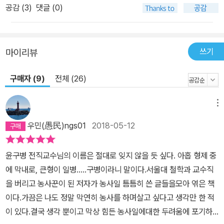
공감 (
3
)
댓글 (0)
쓰기
마이리뷰
구매자 (9)
전체 (26)
메뉴
우민(愚民)ngs01
2018-05-12
윤구병 전직교수님의 이름은 절대로 잊지 않을 듯 싶다. 아홉 형제 중
에 막내로, 큰형이 일병.....구병이라니 말이다.서울대 철학과 교수직
을 버리고 농사꾼이 된 저자가 농사일 틈틈히 쓴 글들을모아 엮은 책
이다.가끔은 나도 정말 막연히 농사를 하며살고 싶다고 생각만 한 적
이 있다.결국 생각 뿐이고 막상 힘든 농사일에대한 두려움에 포기하