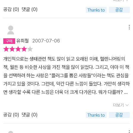
에 들었지요. 화려한 색깔도 없이 누런 종이 색 그대로였습니다. 속을
공감 (
0
)
댓글 (0)
펼쳐보니 또한 기대에 어긋나지 않더군요. 재생지에 본문이 인쇄되어
있었습니다. 책을 읽어 보기도 전에 이미 느낌이 좋았어요. 누렁 송아
지 빛 마냥 친근한 색감도 그렇지만 펼쳤을 때 펴지는 퀴퀴한 냄새는
메뉴
마치 구수한 청국장에 밥을 비벼 먹는 듯한 행복을 크······. 허허, 청국
유희철
2007-07-06
장을 싫어하는 친구들에겐 반감만 사겠군요.단, 실천문학사판 ꡔ스콧
니어링 자서전ꡕ은 반가움을 느낄 수 없었습니다. 고교시절 지긋지긋
개인적으로는 생태관련 책도 많이 읽고 오래된 미래, 헬렌니어링의
했던 수학정석을 다시 펼치는 느낌이랄까요. 딱딱하고 두꺼운 종이로
책, 월든 등 비슷한 사상을 가진 책을 많이 읽었다. 그리고, 아마 이 책
표지를 만들었고 게다가 또 하나의 표지를 덧씌웠습니다. 책장을 넘
을 선택하려 하는 사람은 "플러그를 뽑은 사람들"이라는 책도 관심을
기다 보면 늘 흘러 떨어지기 일쑤라 귀찮기 짝이 없는 장식용 표지를
가지고 있을 것이다. 그런데, 약간 다른 느낌이 들었다. 가만히 생각하
하나 더 붙인 책에 왠지 ‘사회·정치적 급진혁명을 꿈꾸는 자’라는 제목
면 생각할 수록 다른 느낌은 더욱 더 크게 다가온다. 뭐가 다를까? 다
은 어울리지 않은 듯 했습니다. 값도 다른 책에 비해 2배나 비싸니 불
르게 접근 해 보자. 한 때 세상을 열광하게 했던 사회주의를 보자. 무
만도 2배가 되었답니다, 물론 내용이 좋아서 다 용서하였지만요.학교
더보기
엇이 그것을 실패로 이끌었을까? 아직 실패하지 않았다고? 그럼 지
가 공장 같다네요현재 우리 학교 제도도 공장과 비슷하다. 저마다 다
공감 (
0
)
댓글 (0)
금까지의 실패의 원인은 무었일까? 답은 행복을 지금 구하지 않았다
른 학생들의 소질과 소망과 능력과 취향을 무시하고 공부하는 기계로
는 것이 아닐 런지. 미래의 행복을 위해, 새로운 세대의 건강한 삶을
만들어 내는 경향이 없지 않다. (잡초 20쪽)교직에서 해임된 뒤, 미국
메뉴