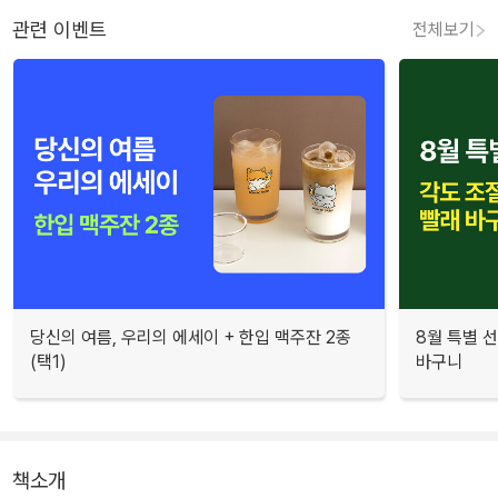
관련 이벤트
전체보기
당신의 여름, 우리의 에세이 + 한입 맥주잔 2종
8월 특별 선
(택1)
바구니
책소개