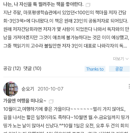
살면서 그나마 인간적인 면이 남아있다면 아마도 그 시절의 추억이
나는, 나 자신을 툭 찔러주는 책을 좋아한다.
책꽂이에 있었으나 한동안 들춰보지 않았던 책들을 들춰보면서내 마
그것을 놓아주지 않았기 때문일 것입니다. 그런데 이 글을 쓰고 있던
지난 주말, 마포평생학습관에서 있었던<100인의 책마을 저자 간담
음에 들어오게 된 책들이 있다.윤구병 선생님의 <잡초는 없다>허병
중에 먼 곳으로 이사를 하게 될 일이 생겼습니다. 이사를 가기 며칠 전
회-3인3색>에 다녀왔다.이 책은 원래 23인의 공동저자로 되어있다.
섭,이정진 선생님의 <넘치는 생명세상 이야기>박이문 선생님의 산문
동네를 걷다가 이런 생각을 해 보았습니다. 30년 가까이 살아온 동네
원래 저자간담회라면 저자가 몇 사람이 되었든다 나와서 독자와의 만
집 <길>어쩜, 마흔을 넘는 고개가 이리 가파른 것은 나로 하여금되돌
를 떠난다는 것이 여간 마음 아픈 것이 아니지요. 불쑥 동네를 걸어 보
남을 가져야겠지만 그것이 애초에 불가능하다는 것은 이미 예상했고,
아 보고, 추스려보고, 생각해보라는 의미인지도 모른다.무언가 내 마
고 싶었습니다. 마지막일지도 모른다는 생각에 더욱 간절한 걸음이었
그중 책읽기의 고수라 불릴만한 저자 3인이 대표로 나와각자의 독서
음이,내 사고가, 내 행동이 삐딱선을 타고 있었는지도..그래서...이번
지요. 한 군데 건너 한 군데씩 다 내 추억을 건드리는 곳들이었지요.
론에 대해 들을 수가 있었다.이들 저자 3인방을 보면, 북칼럼니스트
가을에는 나를 찬찬히 돌아보려 한다.그러다 보니...도서관에서 신간
더보기
‘저 집 살았던 아줌마는 참 지독했어, 공이 넘어가면 절대 꺼내 주지
이동환님과 번역가인 박은영님. 교육가이면서 저술가인 김보일님이
만을 주구장창 읽어오던내가책냄새가 물씬나고, 낱장의 색깔이 누렇
공감 (
12
)
댓글 (10)
않았으니까. 그래 우리가 일부러 유리창을 깨뜨리고 도망갔었지’ ‘이
다.책 읽기에 무슨 왕도가 있겠느냐고 할지 모르겠지만, 책에 관심이
게 변해가는그리고 자신의 삶을 그냥 성실하게 살아갔던 어르신들의
골목은 따뜻한 볕이 잘 들었지, 그래 겨울이면 여기서 쪼그리고 앉아
있는 사람들이라면이런책읽기의 고수들의 이야기는재미있기도 참고
이야기에 귀 기울이게 된다.책은 이런 것인가보다.때론 친구처럼, 때
만화책을 보곤 했지’ 어느새 발길은 불알친구 집으로 가고 있었답니
가 될만한 이야기들이의외로 많다. 물론 왕도는 없을 것이다.그래서
순오기
2010-10-07
메뉴
론 어르신처럼... 그렇게 책은 내 삶을 이끌어준다.그래서 난 책이 참
다. 혹시나 해서 불러 보니까 녀석이 집에 있더군요. 둘 다 직장인이라
이들의 3인3색은 잘 차려진 비빔밥을 먹는 기분이랄까?출연진마다
좋다.고맙다.
가을엔 여행을 떠나요~
평소에 전화를 해도 잘 연락이 안되는 사이였는데 그냥 걸어가보니까
책 읽는 방법은 조금씩 달랐다.책, 정말 완독해야 하는 것인가?- 이동
10월이고,여행하기에 좋은 가을이다~~~~~~~멀리 가지 않아도,
집에 있다는 것이 참 신기하답니다. 그건 아마도 그때 그 시절 느낌을
환님나는, 사춘기 시절 책에 맛을 들이기 시작할 즈음 우연히라디오
길을 나서는 짧은 일정이라도 족하다~10월엔 월.수.금요일까지 띵가
마지막으로 가져 보라는 하늘의 배려라고 생각했다. 가끔 드는 생각
에서 '책은 처음부터 끝까지 읽어야읽었다고 할 수 있는 것이지, 중간
띵가 노는 날이 많아서 신났다.^^10월 1일은 오전, 오후 두 건의 회의
이지만, 내가 두메산골에서 나고 자랐으면 얼마나 좋았을까 하는 생
에 읽다가 포기하거나 건너뛰기를 하면 그건 온전히 읽었다고 할 수