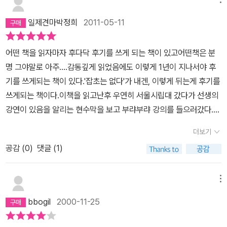
위해, 우리의 대안이 성공할 수 있음을 보여 주기 위해, 당위성이 있기
의 대학과 학교들은 점점 더 거대한 공장이 되어갔다. 학생과 교수들
때문에 건설하고 일하고 실천한다면 그것이 바로 실패의 원인이 아닐
모두 개성을 상실하고, 서로의 이름조차 모르는 채 지냈다. (자서전 2
일제견마박정희
2011-05-11
런지. 뜻있는 깨어있는 사람의 모범적 행위는 이래서 위험한 것은 아
02쪽)아, 지금 말하고 있는 사람은 학교에서 아이들을 가르치고 있는
닌지 모르겠다. 내가 일을 하며 행복을 느껴야 진정으로 올바른 길이
선생이거든요. 그래서 잠깐 제 이야기를 하지요. 동료 선생님들이랑,
어떤 책을 읽자마자 후다닥 후기를 쓰게 되는 책이 있고어떤책은 분
아닐까? 그리서 지금 행복을 구해야 하지 않을까? 하는 생각이다. 사
저녁에 술 먹으면서 학교 얘기 많이 하거든요. 그러면 어느새 ‘공장 얘
명 그야말로 아주....감동깊게 읽었음에도 이렇게 1년이 지나서야 후
명감이 아니라 행복을 느끼는 실천을 생각해 봅니다. 그러나 책은 좋
기 그만해’ 하며 핀잔을 주시는 분이 있어요. 졸지에 저는 공장에 다니
기를 쓰게되는 책이 있다.'잡초는 없다'가 내겐, 이렇게 뒤는게 후기를
았읍니다. 그리고 윤구병씨 정말 대단한 사람이었읍니다. 지금의 변
는 직원이 되어버렸지요. 전 속으로 ‘그럼 학생들은 우리가 만들어 내
쓰게되는 책이다.이책을 읽고난후 우연히 서울시립대 갔다가 선생의
산 공동체의 모습이 궁금합니다.
는 공산품인거네요.’라고 생각했지요. 핑크플로이드란 외국 밴드 ‘벽
강연이 있음을 알리는 현수막을 보고 부랴부랴 강의를 들으러갔다.
(THE WALL)’이라는 뮤직비디오를 보셨나요. 학교에서 공부하는
강의를 듣고나니 나의 궁금증은 더욱 커졌다.재작년부터던가, 부쩍
더보기
학생들을 공장에서 찍어내는 상품으로 묘사하고 있는 장면이 나오죠.
나의 사업과또 내인생과, 이렇게밖에 살수없나에 무척 고민하던때였
막, 그 장면이 떠오르더군요. 윤구병님이나 스콧 니어링님이나 교육
공감 (
0
)
댓글 (1)
다. 안팎으로 아주 힘들때였고, 또 내머릿속에 여러가지 고민이 뒤섞
을 바라보는 생각이 같은 것 같아요. 아이들은 만들어지는 것이 아니
여있을때였다. 이런사회, 즉 자본주의 사회에 덜 물들고 살수없을까,
라, 길러지는 것이라고요. 공장에서 수동적으로 만들어지는 빵이 아
이렇게 끊임없이 소비를 해가면서 살아야할까, 어떻게하면 내가 이
메뉴
니라. 자연에서 스스로 길러지는 밀과 같은 존재라고요. 학교에서 아
자본으로 인한 고초를 덜 겪을까? 뭐.....하튼...여러가지로, 자본주의
bbogil
2000-11-25
이들이 선생님의 뜻대로 만들어지는 것을 보고 있으면 마치 공장에서
에 진절머리를 칠때였다.그럴때 읽어본게 '잡초는 없다'였고, 내가 생
똑같은 빵을 구워내는 것 같아, 참 안쓰러워요. 과학과 기술아! 잘난
각했던것과 상당부분 맞아 떨어지면서 더욱더 알고싶어질때 선생의