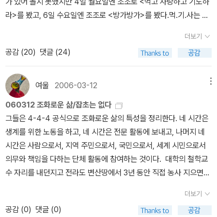
가 있어 놀지 못했지만 4일 월요일엔 조조로 <먹고 사랑하고 기도하
각을 해 보았답니다. 걸음 거리로 한 시간을 넘지 않는 곳에 모든 생활
었다.'는 말이 뇌리에 박혀 늘완독을 목표로 책을 읽으려고 노력했다.
라>를 봤고, 6일 수요일엔 조조로 <방가방가>를 봤다.먹.기.사는 좀
공간이 있어, 그 곳에서 먹고 자고 공부하고 일하고 사랑하고 자식 기
하지만 완독에 성공하는 것은아니어서완독하지 못한 책에 대해선 묘
지루해서 40자평으로 대신했지만,방가방가는 백만년 만에 영화리뷰
르고 했으면 좋겠다는 생각 말입니다. 고향은 서울이지만 내가 좋아
한죄책감과 열등감을갖곤 한다.지금은 그것에서 많이 자유한 편이긴
더보기
를 쓰고 싶은 마음이 들었다.외국인 노동자 문제, 청년실업, 얼굴이 밥
하는 노래는 ‘내 고향 충청도’이지요. ‘내 아내와 내 아들과 셋이서 함
하지만 그래도 그것에 대한 생각에서 완전히 자유하지는 못했다. 아
공감 (
20
)
댓글 (24)
먹여 주는 세상이 된우리의 일그러진 자화상이지만 많이들 봤으면 좋
께 살고 싶은 곳, 논과 밭 사이 작은 초가집 내 고향은 충청도라오’라
무리 좋은 책이더라도 내가 이해할 수 없고, 감동할 수 없는 책이라면
겠다.먹.기.사는 영화만 보고 책은 못 읽었는데, 영화보다 책이 정말
는 가사가 마음에 와 닿지요. 세상은 넓고 할 일은 많다고 했지만, 정
과연 그 책이 정말로 나에게 좋은 책일까? 나는 이 물음에 90%는 '아
좋다는 분들이 많아책도 읽고 싶다. 엘리자베스 길버트라는작가도 관
여울
2006-03-12
메뉴
작 그렇게 말한 사람은 하지 말아야 할 일까지 하고 지금은 오히려 좁
니다'라고 대답한다. 왜냐구? 누구의 말마따나, 세상은 넓고 할 일은
심이 생겼고...웃으며 보다가 편승엽의 '찬찬찬'에 눈물이 주르르~외
은 세상(?)에 들어가야 할 처지에 있답니다. 도시에서 세상이 넓다고
많다. 고 했던 것처럼,세상은 넓고 읽을 책은 많기 때문이다. 세상에
060312 조화로운 삶/잡초는 없다
국인 노동자들의 현실에 정말 속까지 웃을 수없는...10월은 내게 문학
외치는 것보다, 시골에서 자연과 조화롭게 살고자 노력한다면 내가
읽어야할 책이 얼마나 많은데, 내가 읽지 못한 책에 대해 언제까지 죄
그들은 4-4-4 공식으로 조화로운 삶의 특성을 정리한다. 네 시간은
기행의 계절이다~10월 21일(목)은 중학교 연합독서회에서 백제권으
곧 세상이고 우주가 되는 것이 아닐까요. 근육의 팽팽한 긴장을 느껴
책감과 열등감에 사로잡혀 있을 것인가?하지만나도 인간인지라나머
생계를 위한 노동을 하고, 네 시간은 전문 활동에 보내고, 나머지 네
로 떠나는데, 그날은 수업이 있어 참여하지 못한다.아이들 어릴 때 다
가며 일하는 것이 참맛이려니작업장이나 일터에서 땀 흘려 일하면서
지 10%가나를 자유롭지 못하게 만드는 경우도 있다.예를들면, 올해
시간은 사람으로서, 지역 주민으로서, 국민으로서, 세계 시민으로서
녀와서 별로 끌리지도 않았고...10월 22일(금)은 고등학교 연합독서
삶의 보람을 찾으려는 마음가짐이 되어 있을 때 비로소 참 공부는 시
베스트셀러였던 <정의란 무엇인가?>란 책 같은 경우. 나도 언젠가는
의무와 책임을 다하는 단체 활동에 참여하는 것이다. 대학의 철학교
회에서 영주 부석사로 떠난다.부석사는 정말 가보고 싶은 곳이라, 신
작된다고 본다. 이 말은 농사꾼으로 살아온 지난 한 해 동안 내가 배운
읽어보리라고 다짐한 책이긴 하지만 아직도 읽지 못하고 있다. 물론
수 자리를 내던지고 전라도 변산땅에서 3년 동안 직접 농사 지으면서
청하라는 문자가 와서 바로 답했다. 아싸~ 신난다!!^^2001년 이상
것이, 교수로서 15년 동안 책상 앞에 앉아 책에서 얻은 것 보다 훨씬
게을러서이기도 하지만, 과연 내가 이 책을 온전히 소화해 낼 수 있을
겪었던 일들과 떠올랐던 생각들을 정리한 자연주의 에세이. 잡초인줄
문학상을 받은 신경숙의 <부석사>에 묘사된 것처럼 이런 기분을 느
더보기
더 많음을 느끼기에 스스럼없이 하는 말이다. (잡초 14쪽)사람이 산
지확신을 가질 수가 없었다. 이에 대해 이날 첫 발제를 맡은 북칼럼리
알고 뽑아버렸다가 나중에 그 풀들이 벌꽃나물과 광대나물이라는 것
끼고 싶다.부석사의 당간지주 앞에서 무량수전까지 걸어 보라고 했던
다는 것은 결국 자신의 생각을 실현하기 위해 몸을 움직이고 구체적
공감 (
0
)
댓글 (0)
스트인이동환님, 읽은 사람도 많이 있지만 그에 못지 않게적지않은
을 알았다든지, 새끼를 꼬면서 사람과 사람 사이의 관계를 깨닫는다