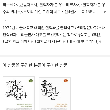
최근작 :
<[큰글자도서] 철학자가 본 우주의 역사>
,
<철학자가 본 우
주의 역사>
,
<도토리 계절 그림책 세트 - 전4권>
… 총 156종
(모두보
기)
1972년 서울대학교 대학원 철학과를 졸업하고 〈뿌리깊은나무〉초대
편집장과 보리출판사 대표를 역임했다. 쓴 책으로 《잡초는 없다》,
《실험 학교 이야기》, 《철학을 다시 쓴다》, 《내 생애 첫 우리말》, 《꽃
들은 검은 꿈을 꾼다》, 《특별 기고》, 《꿈꾸는 형이상학》 들이 있다.
〈달팽이 과학동화〉, 〈개똥이 그림책〉을 비롯해 ‘세밀화 도감’을 기획
하고 펴내 어린이책의 새 지평을 열었으며, 남녘과 북녘의 학생들이
이 상품을 구입한 분들이 구매한 상품
함께 보는 《보리 국어사전》을 기획하고 감수했다. 우리 아이들이 슬
기롭고 지혜로운 사람으로 살아 나갈 수 있도록 《보리 속담 사전》을
기획했다. 우리나라에 사는 생물의 다양성과 자연 생태계를 이해할
수 있는 《보리 생태 사전》을 기획하였다.