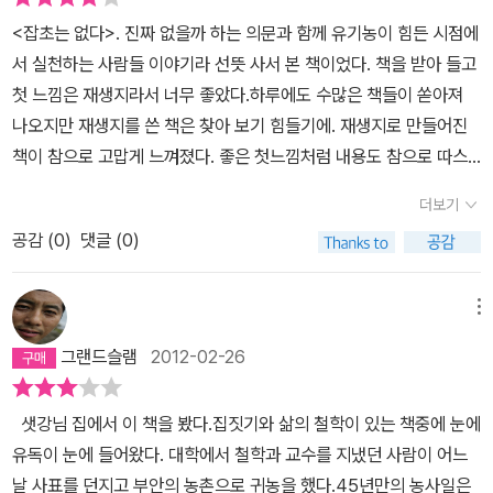
한 인상을 받았다. 공동체에 며칠 머물다 가는 일조차 3-4일의 여정
<잡초는 없다>. 진짜 없을까 하는 의문과 함께 유기농이 힘든 시점에
을 잡아서 힘껏 일하지 않으면 받아주지 않는 공동체, 그건 공동체의
서 실천하는 사람들 이야기라 선뜻 사서 본 책이었다. 책을 받아 들고
생활이 잡히기까지 반드시 필요한 조건이란 생각을 하였다. 우리들이
첫 느낌은 재생지라서 너무 좋았다.하루에도 수많은 책들이 쏟아져
공동체에 대해 갖는 관심은 내 삶의 향방을 결정하기 위한 것이기 보
나오지만 재생지를 쓴 책은 찾아 보기 힘들기에. 재생지로 만들어진
다는 호기심이나 지적 여유에서 비롯되는 것이 대부분일 것이기 때문
책이 참으로 고맙게 느껴졌다. 좋은 첫느낌처럼 내용도 참으로 따스
이다. 작은 호기심이 삶의 터전을 흐트러뜨린다면 그건 알건 모르건
한 것이었다. 점점 더 심각하게 오염되어 가는 자연을 되살리기 위한
죄악에 가까운 것일 터이다.저자의 관점에 대해서 옳다고 생각을 하
더보기
일, 식량 자급자족의 필요성, 이런 것들이 소박하게 나타나 있었다. 어
면서도 나의 삶을 조금이라도 바꾸는데 나는 선뜻 동의하고 있는지
공감 (
0
)
댓글 (0)
렵지 않은 말로 알아 듣기 쉽게 씌여진 책이 고맙게 생각되었다. 쉽지
깊이 성찰을 하였다. 좀 덜 깨끗하더라도 자연과 친화력있는 삶을 살
않은 결단을 성심껏 실천해 가는 모습이 앞으로 우리의 모습이 되어
아가는 것은 우리 어머니와 같은 자세가 아닐까 싶다. 잡초는 없다. 혹
야 하지 싶은 마음이 들었다.또 한가지는 이 책을 읽으면서 사람과 관
메뉴
은 쓰레기는 없다는 것은 자연의 순환이 이루어질때까지 기다리고 함
련되어 생각하게 되어지는 부분이었다. 식물에, 자연에 잡초가 없는
께 어우러질수 있는 견딤이 있어야만 이루어 진다고 생각한다.과거로
그랜드슬램
2012-02-26
것처럼 우리 인간들 세상에도 잡초(없어야 할 사람)는 없다는 생각을
돌아가서 살 수는 없겠지만 지금의 속도와 방향이 옳은 것도 아니라
하게 되었다. 자세히 관찰하고 살펴보면 다 그 쓰임이 있는 것처럼 사
고 생각을 한다. 자연과 더불어 살고자 하는 공생적 자세를 갖지 않는
샛강님 집에서 이 책을 봤다.집짓기와 삶의 철학이 있는 책중에 눈에
람 사는 세샹에도 모두 다 중요한 사람이라는 생각을 하게 되는 것. 이
다면 SF영화에서 흔히 보는 우울하고 폐허화된 지구에서 함께 사멸
유독이 눈에 들어왔다. 대학에서 철학과 교수를 지냈던 사람이 어느
책을 읽으면서 얻은 귀중한 또 하나의 교훈이다. '만드는 문화'가 아닌
해야할 것이다. 관심과 이해가 책을 읽고 책장을 덮은 뒤 차츰 소멸되
날 사표를 던지고 부안의 농촌으로 귀농을 했다.45년만의 농사일은