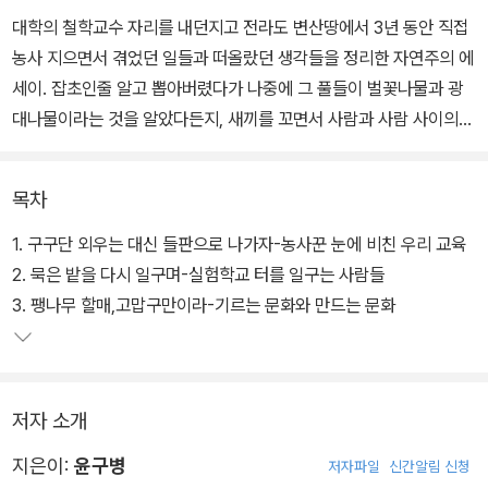
대학의 철학교수 자리를 내던지고 전라도 변산땅에서 3년 동안 직접
농사 지으면서 겪었던 일들과 떠올랐던 생각들을 정리한 자연주의 에
세이. 잡초인줄 알고 뽑아버렸다가 나중에 그 풀들이 벌꽃나물과 광
대나물이라는 것을 알았다든지, 새끼를 꼬면서 사람과 사람 사이의
관계를 깨닫는다든지 하는 일들을 겪으면서 저자는 새로운 깨달음을
얻어간다.
목차
1. 구구단 외우는 대신 들판으로 나가자-농사꾼 눈에 비친 우리 교육
2. 묵은 밭을 다시 일구며-실험학교 터를 일구는 사람들
3. 팽나무 할매,고맙구만이라-기르는 문화와 만드는 문화
저자 소개
지은이:
윤구병
저자파일
신간알림 신청