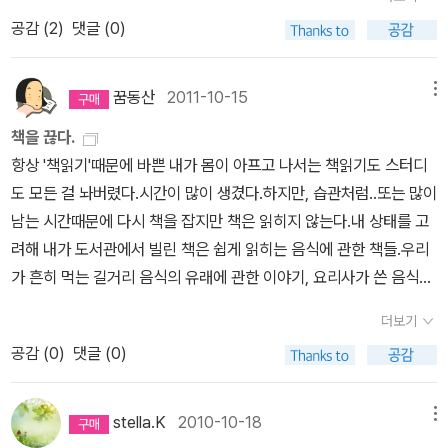
렁에서 이 책을 끄집어내어 보여줍니다. “저라고 모든 책을 어떻게 다
나 무섭게 떠들게 만들까요. 20평 남짓한 콘크리트 공간 속에 50명
노래(최종규) : 우리말꽃(국어사전)을 씁니다. “말꽃 짓는 책숲, 숲노
공감 (
2
)
댓글 (0)
알아요? 늘 새롭게 만나면서 배우는걸요.” 2000년으로 접어든 어느
이 가득차 있으니 얼마나 비인간적이겠어요. 제가 근무하는 학교는
래”라는 이름으로 시골인 전남 고흥에서 서재도서관·책박물관을 꾸
날 어느 분이 묻습니다. “윤구병 샘님 책 가운데 도무지 하나를 못 찾
닭장이 있습니다. 그런데 그 놈의 닭들이 때도 없이 울어대는 것이에
립니다. ‘보리 국어사전’ 편집장을 맡았고, ‘이오덕 어른 유고’를 갈무
는 게 있는데 찾아줄 수 있니? 다른 책은 다 찾았는데 그 책만 없더
요. 다들 미쳤다고 잡아먹어야 한다고 화를 냅니다. 그런데 그럴 만도
꿈동산
2011-10-15
메뉴
리했습니다. 《선생님, 우리말이 뭐예요?》, 《쉬운 말이 평화》, 《곁
라.” “무슨 책이길래요? 얼마쯤 걸릴는 지 모르지만 윤샘 책이라면 이
하죠. 그 좁은 울타리 속에서 일생을 마쳐야 한다는 생각을 하면 어느
말》, 《곁책》, 《새로 쓰는 밑말 꾸러미 사전》, 《새로 쓰는 비슷한말 꾸
책을 끊다.
레쯤 훑으면 나올 듯싶네요.” “일 주일? 야, 나는 십 년도 넘게 찾고
생명체인들 미치지 않겠어요. 미치진 않았더라도 미친 척이라도 해서
러미 사전》, 《새로 쓰는 겹말 꾸러미 사전》, 《새로 쓰는 우리말 꾸러
항상 '책읽기'때문에 바쁜 내가 몸이 아프고 나서는 책읽기도 스터디
물어보는데 못 찾았어.” 찾아주기 바라는 책은 《하느님과 꽤 친한 아
빨리 세상을 하직하는 편이 낫다고 생각하고 있는지도 모르죠. 흙을
미 사전》, 《책숲마실》, 《우리말 수수께끼 동시》, 《우리말 동시 사전》,
도 모든 걸 놔버렸다.시간이 많이 생겼다.하지만, 습관처럼..또는 많이
저씨》였고 이틀 뒤에 찾아서 건넵니다. 열흘쯤 뒤에 또 하나 찾아서
밟지 않는 날이 많아질 수록, 사람들은 아름다움을 잊어버리고 황폐
《우리말 글쓰기 사전》, 《이오덕 마음 읽기》, 《시골에서 살림 짓는 즐
남는 시간때문에 다시 책을 잡지만 책은 읽히지 않는다.내 상태를 고
건넵니다. 한 달쯤 지나서 또 찾아서 보여드리니 입이 쩍 벌어진 얼굴
해진답니다.제 어린 시절의 집은 도시 변두리에 있어서, 반쯤은 시골
거움》, 《마을에서 살려낸 우리말》, 《읽는 우리말 사전 1·2·3》 들을 썼
려해 내가 도서관에서 빌린 책은 쉽게 읽히는 음식에 관한 책들.우리
로 묻습니다. “넌 어떻게 내가 십 년 넘게 못 찾은 책을 자꾸자꾸 찾아
생활을 했습니다. 집의 바깥벽 밑에는 빼곡히 화분들이 있었지요. 말
습니다. blog.naver.com/hbooklove
가 흔히 먹는 길거리 음식의 유래에 관한 이야기, 요리사가 쓴 음식에
내니?” “아직 오래된 책도 아니고, 어떻게 생긴 책인 줄 아니, 어느 책
이 화분이지, 화분의 역할만 할 수 있으면 어떤 것이든 주워 왔습니다.
관한 글들,스님이 쓰신 사찰음식, 팔도를 돌아다닌 한 남자가 쓴 바다
집 어느 시렁에 묻혔겠구나 하고 쉽게 어림할 만하거든요.” ㅅㄴㄹ
생선가게에서 생선을 담던 스티로폼, 과일가게에서 과일을 담던 궤
더보기
에서 나는 식재료에 관한 글.그 어느책도 읽히지 않는다.그냥 가만히
짝, 깨진 양동이, 심지어는 타이어까지 화분 노릇을 했답니다. 할머니
공감 (
0
)
댓글 (0)
누워서 멍때리기를 하기 일쑤...이 와중에 이사를 하게 되어 우리집 책
는 하루의 시작과 끝을 그 화분들과 함께 하셨지요. 고추, 호박, 파, 마
장의 책들을 과감히 정리하게 되었다.대학때 봤던 철학책,소설책,사
늘, 상추 등을 길러 입을 즐겁게 해 주셨고, 봉선화, 나팔꽃, 박꽃, 채
회과학책,여성에 관한 책들은 과감히 버리고,다시는 읽지 않을 것 같
stella.K
2010-10-18
메뉴
송화, 사루비아 등을 길러 눈을 즐겁게 해 주셨답니다. 각박한 세상을
은 추리소설이나 기타등등의 책들을 지인에게 주고..이 과정에서 내