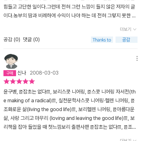
'기르는 문화' 그것이 앞으로 우리가 지향해야 할 길인 것은 확실하다.
지 않도록 나는 행동하는 삶을 살아야 되겠다는 다짐을 해본다.불이
힘들고 고단한 일이다.그런데 전혀 그런 느낌이 들지 않은 저자의 글
우리의 어여쁜 후배들을 위해. 자연스러운 모습으로 살아가야 할 것
되길 원하면서 살아온 내가 저자처럼 옅은 맛을 내면서 물처럼 흐를
이다.농부의 땀과 비례하여 수익이 나야 하는 데 전혀 그렇지 못한 현
이다.
수 있을는지 솔직히 자신이 없다만...
실을 탓하지 않는다.몇 시간을 땅에서 주은 콩은 2천원어치도 안 된
더보기
다.대기업에서 한 시간 강의하면 백 배이상의 수익을 얻을 수 있다. 얼
공감 (
0
)
댓글 (0)
마나 사람이 감사히 살 수 있는 지 삶을 어떻게 살아야 하는 지 반성하
게 하는 글이다... 삶은 늘 새로운 것이다.낯익은 것,편안한 것,익숙한
것이 생겨난다는 것은 머문다는 것,움직이지 않는다는 것,느슨해진다
메뉴
는 것,타성에 젖는다는 것이고 그것은 죽음에 길든다는 것이다.어린
신나
2008-03-03
애의 눈은 늘 호기심에 차 있다. 살아 있다. 이 눈을 가져야 시인이 될
수 있다.참 농사꾼도 마찬가지다. 진짜 중도 마찬가지고... 행간에서
윤구병, ꡔ잡초는 없다ꡕ, 보리스콧 니어링, ꡔ스콧 니어링 자서전(th
큰 의미를 공부한다...
e making of a radical)ꡕ, 실천문학사스콧 니어링·헬렌 니어링, ꡔ
조화로운 삶(living the good life)ꡕ, 보리헬렌 니어링, ꡔ아름다운
삶, 사랑 그리고 마무리 (loving and leaving the good life)ꡕ, 보
리책을 잡아 들었을 때 첫느낌보리 출판사판 ꡔ잡초는 없다ꡕ, ꡔ조화
로운 삶ꡕ, ꡔ아름다운 삶, 사랑 그리고 마무리ꡕ는 책 표지부터 마음
더보기